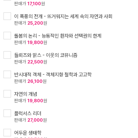
판매가
17,100
원
이 폭풍의 전개 - 뜨거워지는 세계 속의 자연과 사회
판매가
25,200
원
돌봄의 논리 - 능동적인 환자와 선택권의 한계
판매가
19,800
원
들뢰즈와 맑스 - 이웃의 코뮤니즘
판매가
22,500
원
반시대적 객체 - 객체지향 철학과 고고학
판매가
26,100
원
자연의 개념
판매가
19,800
원
플럭서스 리더
판매가
27,000
원
어두운 생태학