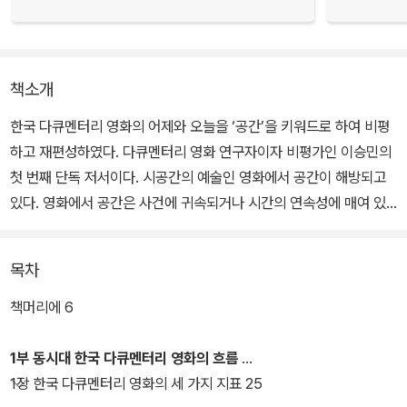
책소개
한국 다큐멘터리 영화의 어제와 오늘을 ‘공간’을 키워드로 하여 비평
하고 재편성하였다. 다큐멘터리 영화 연구자이자 비평가인 이승민의
첫 번째 단독 저서이다. 시공간의 예술인 영화에서 공간이 해방되고
있다. 영화에서 공간은 사건에 귀속되거나 시간의 연속성에 매여 있
거나 배경으로 한정되지 않고 고유의 독자성을 획득하고 있다. 공간
을 다루는 이미지는 왜 지금 우리에게 자율적으로 드러나는 것일까?
목차
이 책은 ‘왜 공간이 부상하기 시작했을까?’에 대한 거시적 물음에서
책머리에 6
부터 ‘재개발 투쟁과 은폐된 역사를 파헤치는 비판 정신에서 출발한
한국 다큐멘터리 영화에서 공간은 지금 어떤 기능을 하고 있을까?’라
1부 동시대 한국 다큐멘터리 영화의 흐름
는 로컬적 질문까지 아우르면서 한국 다큐멘터리 영화의 역사를 공간
1장 한국 다큐멘터리 영화의 세 가지 지표 25
으로 재편성하는 동시에 2010년 이후 부상한 영화의 공간(들)을 정