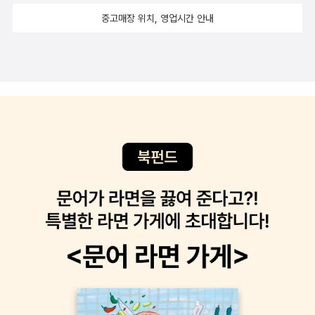
화는 “특정 공간을 기반으로 퍼포먼스를 행하고 기록한 작품”을 말한
중고매장 위치, 영업시간 안내
다. 예를 들어서 <막>은 수년째 해군기지 건설 반대 운동이 벌어지고
있는 제주도 강정마을 바닷가에서 임산부인 감독이 바닷속을 걷는 모
습을 촬영하였다. 10장은 <논픽션 다이어리>(정윤석, 2013)를 분석
하는데, 이 영화는 지존파 사건을 기점으로 성수대교 붕괴, 삼풍백화
점 붕괴, 전두환과 노태우 사면 등 1990년대의 시대 풍경을 엮었다.
영화 중간중간 지존파의 본거지인 전라남도 영광을 찍은 장면들이 틈
입하는데, 책은 영화의 맥락과 언뜻 무관해 보이는 이러한 공간 이미
지의 활용이 갖는 독특한 효과에 주목한다. 11장과 12장에서는 다큐
멘터리 영화와 타 예술 분야의 혼융 사례들을 다룬다. 저자의 분석에
따르면 최근 한국 다큐멘터리 영화는 상영 장소가 다변화되었을 뿐
아니라, 동영상만이 아니라 사진, 그림, 문자 등 다양한 질료를 창조적
으로 활용하고 있다. 대기업 멀티플렉스관에서 상영되는 상업영화가
대중의 시선을 독차지하고 있는 오늘날 이승민의 『영화와 공간』은 흥
미롭고 새로운 분석을 통해 독자들을 한국 다큐멘터리 영화의 세계로
안내한다. 오랜 기간 한국 다큐멘터리 영화의 관객이자 비평가로 활