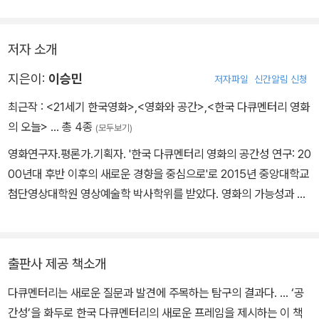
업에 담론적 확장성과 미학적 실험성을 부여하는 데 성공했다는 점일
것이다.
저자 소개
지은이:
이승민
저자파일
신간알림 신청
최근작 :
<21세기 한국영화>
,
<영화와 공간>
,
<한국 다큐멘터리 영화
의 오늘>
… 총 4종
(모두보기)
영화연구자.평론가.기획자. '한국 다큐멘터리 영화의 공간성 연구: 20
00년대 후반 이후의 새로운 경향을 중심으로'로 2015년 중앙대학교
첨단영상대학원 영상예술학 박사학위를 받았다. 영화의 가능성과 새
로움을 탐독 중이며 특히 독립영화와 다큐멘터리영화 연구에 집중하
고 있다. 저서로 《아시아 다큐멘터리의 오늘》(공저,2013), 《한국 다
큐멘터리 영화의 오늘》(공저, 2016), 《영화와 공간》(2017) 등이 있
출판사 제공 책소개
고, 기획 편집 저서로는 《아시아의 지형도: 한국 다큐멘터리의 50개
다큐멘터리는 새로운 질문과 발견에 주목하는 탐구의 결과다. … ‘공
의 시선》(2019)이 있다.
간성’을 화두로 한국 다큐멘터리의 새로운 프레임을 제시하는 이 책