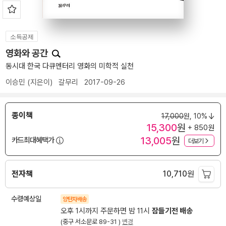
소득공제
영화와 공간
동시대 한국 다큐멘터리 영화의 미학적 실천
이승민
(지은이)
갈무리
2017-09-26
종이책
17,000
원,
10%
15,300
원
+ 850원
13,005
원
카드최대혜택가
더보기
전자책
10,710
원
수령예상일
양탄자배송
오후 1시까지 주문하면 밤 11시
잠들기전 배송
(중구 서소문로 89-31 )
변경