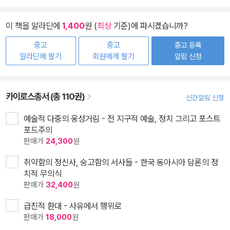
이 책을 알라딘에
1,400
원 (
최상
기준)에 파시겠습니까?
중고
중고
중고 등록
알라딘에 팔기
회원에게 팔기
알림 신청
카이로스총서 (총 110권)
신간알림 신청
예술적 다중의 웅성거림 - 전 지구적 예술, 정치 그리고 포스트
포드주의
판매가
24,300
원
취약함의 정신사, 숭고함의 서사들 - 한국 동아시아 담론의 정
치적 무의식
판매가
32,400
원
급진적 환대 - 사유에서 행위로
판매가
18,000
원