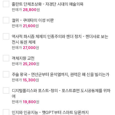
홀란트 단체초상화 - 자경단 시대의 예술의욕
판매가
28,800
원
궐위 - 쿠데타의 이성 비판
판매가
21,600
원
역사적 파시즘 체제의 인종주의와 젠더 정치 - 젠더사로 보는
전시 동원 체제
판매가
27,000
원
객체지향 교전
판매가
25,200
원
주술 왕국 - 연산군부터 윤석열까지, 권력은 왜 신을 빌리는가
판매가
15,300
원
디지털폴리스와 포스트-정의 - 포스트휴먼 도시공동체를 위하
여
판매가
19,800
원
인지와 인공지능 - 챗GPT부터 스마트 담론까지