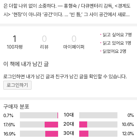
은 더할 나위 없이 소중하다. ― 홍형숙 / 다큐멘터리 감독, <경계도
시> ‘현장’이 아니라 ‘공간’이다. … ‘빈 틈,’ 그 사이 공간에서 새로운
방식의 성찰을 위한 시간이 소환되는 것이다. … 결과적으로 이 책의
가장 큰 성과는 한국적 특수성을 포기하지 않고도 다큐멘터리 작업에
읽고 싶어요 7명
1
0
0
담론적 확장성과 미학적 실험성을 부여하는 데 성공했다는 점일 것이
읽고 있어요 1명
100자평
리뷰
마이페이퍼
다. ― 남수영 / 한예종 영상원 교수, 『이미지 시대의 역사기억 : 다큐
읽었어요 2명
멘터리, 전복을 위한 반복』의 지은이 무심코 지나쳤던 영화 속 ‘공
이 책에 내가 남긴 글
간’에 주목하다 오늘날 현대 영화에서 공간은 인물과 사건의 배경이
라기보다는 인물과 사건을 모두 응축하고 있는 존재이다. 저자 이승
로그인하면 내가 남긴 글과 친구가 남긴 글을 확인할 수 있습니다.
민에 따르면 그간 한국 다큐멘터리 영화 연구에서 공간에 대한 연구
로그인하기
는 거의 전무하였다. 그 이유에 대해서 저자는 “영화가 시간을 … 조
각하는 예술로 주목 받았고, 그중에서도 다큐멘터리 영화는 현실 사
구매자 분포
건을 기록하고 알려 내는 특성에 초점이 맞추어졌다”(7쪽)고 진단한
10대
0%
0.7%
다. 저자가 참조하는 ‘공간의 철학자’ 앙리 르페브르에 따르면 공간은
20대
10.6%
17.6%
“현상이 아니라 사회적 생산물”이고 “자연적인 동시에 사회적이며,
30대
12.0%
16.9%
실천적인 동시에 상징적인 것”(르페브르, 『공간의 생산』, 23~38쪽)