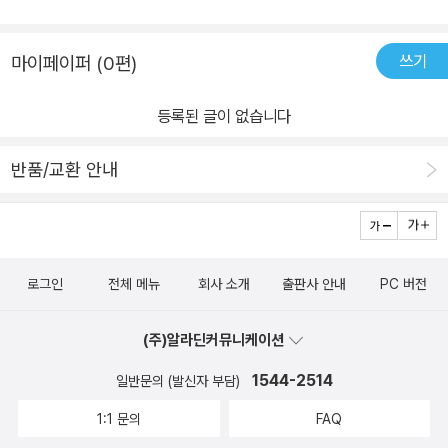
제 “인물과 사건에 종속된 배경 혹은 사건이 발생하는 현장을 넘어서,
단독적이고 즉자적인 이미지 혹은 스크린 안과 밖을 감각적으로 매개
쓰기
마이페이퍼 (0편)
하는 장치로서 존재”(14쪽)한다. 3부 「‘공간 이미지’의 출현」은 200
0년대 후반 이후 발표된 작품들에서 등장한 공간을 ‘공간 이미지’로
등록된 글이 없습니다
명명하고, ‘공간 이미지’를 담은 작품들을 분석한다. 5장에서는 강원
도 춘천시 약사동 재개발 지역 한복판에 있는 망대와 주변의 아리랑
반품/교환 안내
골목길을 담은 영화 <망대>(문승욱, 2014)를 중심으로 공간 이미지
가 작품 안에서 어떻게 미학적 자리를 찾아가는지를 추적한다. 7장은
경기 북부 지역의 기지촌을 다룬 <거미의 땅>(김동령, 박경태, 201
2)과, 제주 4·3 사건을 주제로 제주의 공간을 탐색하는 <비념>(임흥
로그인
전체 메뉴
회사 소개
출판사 안내
PC 버전
순, 2013)을 중심으로 ‘기억과 공간의 직조’가 어떻게 이루어지는지
를 비평했다. 4부 「확장된 개념의 공간」이 주목한 작품에서 공간은
(주)알라딘커뮤니케이션
“스스로 수행적 행위자가 된다.” 9장은 <저수지의 개들>(최진성, 20
1544-2514
일반문의 (발신자 부담)
10, 2011), <막>(이원우, 2014), <손의 무게>(임민욱, 2010), <안
개와 연기>(차재민, 2013) 등의 작품 분석을 통해 ‘장소 특정적 수
1:1 문의
FAQ
행’의 구체적인 지점들을 포착한다. 장소 특정적 수행 다큐멘터리 영