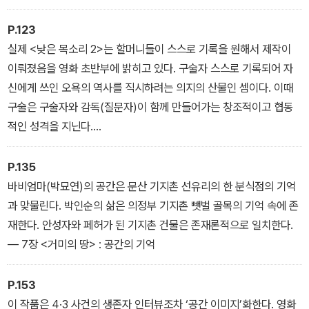
― 3장 미학적 질료와 매개로서의 공간
P.123
실제 <낮은 목소리 2>는 할머니들이 스스로 기록을 원해서 제작이
이뤄졌음을 영화 초반부에 밝히고 있다. 구술자 스스로 기록되어 자
신에게 쓰인 오욕의 역사를 직시하려는 의지의 산물인 셈이다. 이때
구술은 구술자와 감독(질문자)이 함께 만들어가는 창조적이고 협동
적인 성격을 지닌다.
― 6장 구술과 공간의 직조 : 역사 다큐멘터리 영화
P.135
바비엄마(박묘연)의 공간은 문산 기지촌 선유리의 한 분식점의 기억
과 맞물린다. 박인순의 삶은 의정부 기지촌 뺏벌 골목의 기억 속에 존
재한다. 안성자와 페허가 된 기지촌 건물은 존재론적으로 일치한다.
― 7장 <거미의 땅> : 공간의 기억
P.153
이 작품은 4·3 사건의 생존자 인터뷰조차 ‘공간 이미지’화한다. 영화