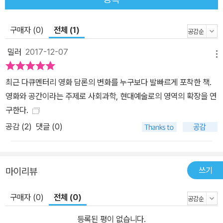
도’를 취하게 되고, 1990년대 중반에 이르면 감독 ‘개인’의 시각과 개
성이 중요해진다. 마지막으로 2000년대 후반부터는 다큐멘터리 영
구매자 (0)
전체 (1)
화가 미술 등 다양한 분야와 ‘경계를 넘나드는 횡단성’을 보인다. 예컨
대 영상이 미술관에서 상영 및 전시되고, 영화와 미디어아트를 넘나
밀러
2017-12-07
메뉴
들며 작업하는 작가들이 등장한다. 책은 각 시기에 해당하는 구체적
인 사례를 통해 이 시기 구분과 전환의 의미를 설명하고 있다. 2000
최근 다큐멘터리 영화 담론의 변화를 누구보다 발빠르게 포착한 책.
년대 후반 한국 다큐멘터리 영화의 새로운 지점들 2부 「새로운 공간
영화와 공간이라는 주제로 사회과학, 현대예술로의 영역의 확장을 연
의 등장」은 한국 다큐멘터리 영화 속에 등장하는 공간들을 ‘근대적 잔
구한다.
여’로서의 공간과 ‘미학적 질료와 매개’로서의 공간 등 유형에 따라 분
공감 (
2
)
댓글 (0)
류한다. 저자에 따르면 최근 10년간 한국 사회는 후기자본주의와 신
자유주의의 극점에 이르렀고 공간에 대한 사람들의 감각을 강제로 변
화시켰다. 저자는 자고 일어나면 건물이 허물어지고 철거민이 되는
쓰기
마이리뷰
일이 다반사인 현실을 “ ‘비장소화’ ‘탈역사화’되는 공간”, “사람들의
‘뿌리뽑힌 감각’ ” 등의 표현으로 설명한다. 공간의 사회적 성격과 그
구매자 (0)
전체 (0)
안에 살고 있는 사람들의 감각이 변화함에 따라, 한국 다큐멘터리 영
화 속에서 공간도 변화를 겪게 된다. 다큐멘터리 영화에서 공간은 이
등록된 평이 없습니다.