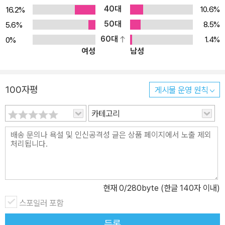
40대
이다. 이 책은 르페브르의 공간사회학의 연장선에서 유기적으로 변화
10.6%
16.2%
하는 사회적 생산물로서의 공간 개념을 한국 다큐멘터리 영화 분석에
50대
8.5%
5.6%
활용한다. ‘공간’을 키워드로 살펴보는 한국 다큐멘터리 영화의 변천
60대
1.4%
0%
여성
남성
사 이 책은 동시대 한국 다큐멘터리 영화에서 공간이 새롭게 의미를
획득하는 미학적 프레임에 주목한다. 책에서 공간은 현실의 공간이기
도 하고, 영화 스크린 내부의 공간이기도 하고, 영화 장치로서 스크린
100자평
게시물 운영 원칙
자체이기도 하고, 영화를 상영하는 공간이기도 하다. 저자는 한국 다
큐멘터리 영화에서 ‘공간성’이 계몽적/설명적 시기, 성찰적 시기를 거
카테고리
쳐 이제 미학적 시기에 다다랐다고 본다. 책의 1부 「동시대 한국 다큐
멘터리 영화의 흐름」에서 이 세 시기를 시간순으로 살펴보는데, “198
0년대를 계몽적 시기, 1990년대 중후반을 성찰적 시기, 2000년대
후반에 들어선 지금의 시기를 미학적 시기”로 분류한다. 저자의 설명
에 따르면, 1980년대 한국 다큐멘터리 영화는 사회운동의 일환으로
현재
0
/280byte (한글 140자 이내)
출발했고, 현장 기록과 교육 선전의 역할을 하였으며, 계몽적 성격이
스포일러 포함
강했다. 1990년대에 세계정세가 변화하고 시민사회 영역이 확장되
면서 다큐멘터리 영화가 계몽적 성격을 탈피하고 ‘자기 성찰적인 태
등록