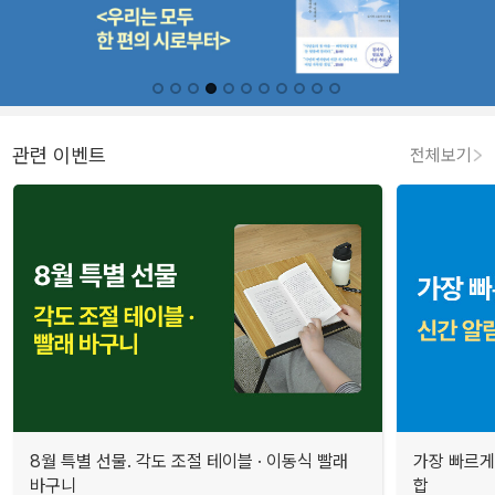
관련 이벤트
전체보기
8월 특별 선물. 각도 조절 테이블 · 이동식 빨래
가장 빠르게
바구니
합