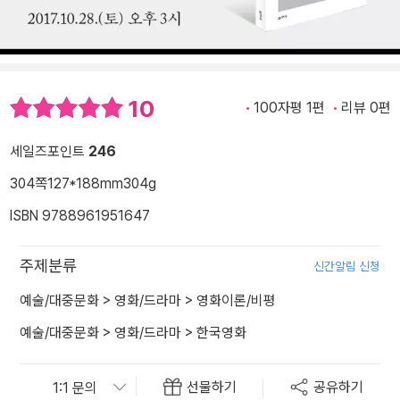
10
100자평 1편
리뷰 0편
세일즈포인트
246
304쪽
127*188mm
304g
ISBN 9788961951647
주제분류
신간알림 신청
예술/대중문화
>
영화/드라마
>
영화이론/비평
예술/대중문화
>
영화/드라마
>
한국영화
선물하기
공유하기