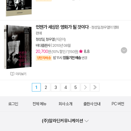
언젠가 세상은 영화가 될 것이다
- 정성일.정우열의 영화
편애
정성일
,
정우열
(지은이)
바다출판사
|
2010년 08월
20,700
8.8
원 (10% 할인 / 1,150원)
밤 11시
잠들기전 배송
양탄자배송
변경
미리보기
1
2
3
4
5
로그인
전체 메뉴
회사 소개
출판사 안내
PC 버전
(주)알라딘커뮤니케이션