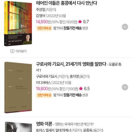
헤어진 이들은 홍콩에서 다시 만난다
주성철
(지은이)
김영사
|
2022년 03월
14,850
9.7
원 (10% 할인 / 820원)
밤 11시
잠들기전 배송
양탄자배송
변경
미리보기
구로사와 기요시, 21세기의 영화를 말한다
-
오큘로 총
서 1
구로사와 기요시
(지은이),
홍지영
(옮긴이)
미디어버스
|
2023년 10월
19,800
6.5
원 (10% 할인 / 1,100원)
밤 11시
잠들기전 배송
양탄자배송
변경
영화 이론
- 영화는 육체와 어떤 관계인가?
토마스 엘새서
,
말테 하게너
(지은이),
윤종욱
(옮긴이)