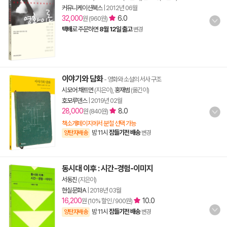
커뮤니케이션북스
|
2012년 06월
32,000
6.0
원 (960원)
택배
로 주문하면
8월 12일 출고
변경
이야기와 담화
- 영화와 소설의 서사 구조
시모어 채트먼
(지은이),
홍재범
(옮긴이)
호모루덴스
|
2019년 02월
28,000
8.0
원 (840원)
책소개페이지에서 분철 선택 가능
밤 11시
잠들기전 배송
양탄자배송
변경
동시대 이후 : 시간-경험-이미지
서동진
(지은이)
현실문화A
|
2018년 03월
16,200
10.0
원 (10% 할인 / 900원)
밤 11시
잠들기전 배송
양탄자배송
변경