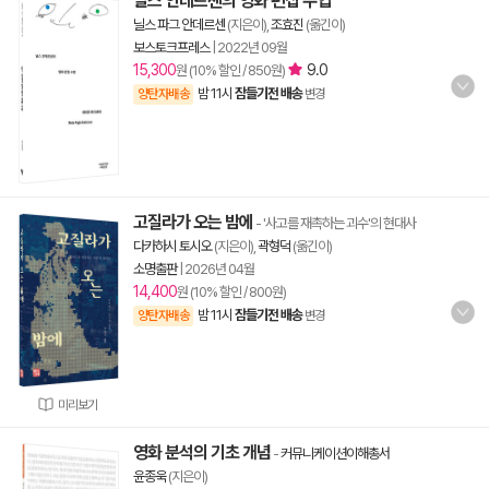
닐스 안데르센의 영화 편집 수업
닐스 파그 안데르센
(지은이),
조효진
(옮긴이)
보스토크프레스
|
2022년 09월
15,300
9.0
원 (10% 할인 / 850원)
밤 11시
잠들기전 배송
양탄자배송
변경
고질라가 오는 밤에
- '사고를 재촉하는 괴수'의 현대사
다카하시 토시오
(지은이),
곽형덕
(옮긴이)
소명출판
|
2026년 04월
14,400
원 (10% 할인 / 800원)
밤 11시
잠들기전 배송
양탄자배송
변경
미리보기
영화 분석의 기초 개념
-
커뮤니케이션이해총서
윤종욱
(지은이)