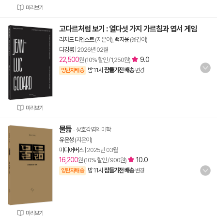
미리보기
고다르처럼 보기 : 열다섯 가지 가르침과 엽서 게임
리처드 디엔스트
(지은이),
백지윤
(옮긴이)
디깅룸
|
2026년 02월
22,500
9.0
원 (10% 할인 / 1,250원)
밤 11시
잠들기전 배송
양탄자배송
변경
미리보기
물듦
- 상호감염의 미학
유운성
(지은이)
미디어버스
|
2025년 03월
16,200
10.0
원 (10% 할인 / 900원)
밤 11시
잠들기전 배송
양탄자배송
변경
미리보기