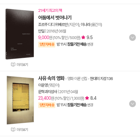
21세기 최고의 책
어둠에서 벗어나기
조르주 디디 위베르만
(지은이),
이나라
(옮긴이)
만일
|
2016년 06월
9,000
9.5
원 (10% 할인 / 500원)
밤 11시
잠들기전 배송
양탄자배송
변경
미리보기
사유 속의 영화
- 영화 이론 선집
-
현대의 지성 136
이윤영
(엮은이)
문학과지성사
|
2011년 04월
23,400
8.4
원 (10% 할인 / 1,300원)
밤 11시
잠들기전 배송
양탄자배송
변경
미리보기