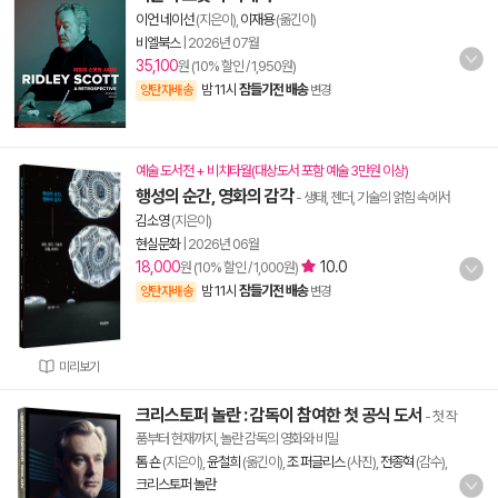
이언 네이선
(지은이),
이재용
(옮긴이)
비엘북스
|
2026년 07월
35,100
원 (10% 할인 / 1,950원)
밤 11시
잠들기전 배송
양탄자배송
변경
예술 도서전 + 비치타월(대상도서 포함 예술 3만원 이상)
행성의 순간, 영화의 감각
- 생태, 젠더, 기술의 얽힘 속에서
김소영
(지은이)
현실문화
|
2026년 06월
18,000
10.0
원 (10% 할인 / 1,000원)
밤 11시
잠들기전 배송
양탄자배송
변경
미리보기
크리스토퍼 놀란 : 감독이 참여한 첫 공식 도서
- 첫 작
품부터 현재까지, 놀란 감독의 영화와 비밀
톰 숀
(지은이),
윤철희
(옮긴이),
조 퍼글리스
(사진),
전종혁
(감수),
크리스토퍼 놀란