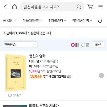
국내도서
예술/대중문화
영화/드라마
영화이론/비평
이 분야에
1,066
개의 상품이 있습니다.
옵션
헌신의 영화
너새니얼 도어스키
(지은이)
미디어버스
|
2026년 05월
9,000
원 (10% 할인 / 500원)
밤 11시
잠들기전 배송
양탄자배송
변경
미리보기
리들리 스콧의 시네마