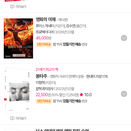
미리보기
영화의 이해
- 제14판
루이스 자네티
(지은이),
김수연
(옮긴이)
프로텍미디어
|
2026년 03월
46,000
원
밤 11시
잠들기전 배송
양탄자배송
변경
21세기 최고의 책
몽타주
- 영화적 사유의 현재적 운동
-
현대의 지성 176
이정하
(지은이)
문학과지성사
|
2022년 02월
22,500
10.0
원 (10% 할인 / 1,250원)
밤 11시
잠들기전 배송
양탄자배송
변경
미리보기