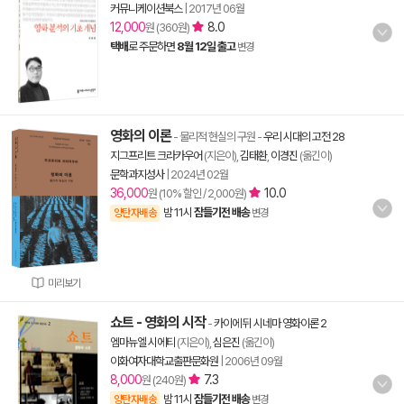
커뮤니케이션북스
|
2017년 06월
12,000
8.0
원 (360원)
택배
로 주문하면
8월 12일 출고
변경
영화의 이론
- 물리적 현실의 구원
-
우리 시대의 고전 28
지그프리트 크라카우어
(지은이),
김태환
,
이경진
(옮긴이)
문학과지성사
|
2024년 02월
36,000
10.0
원 (10% 할인 / 2,000원)
밤 11시
잠들기전 배송
양탄자배송
변경
미리보기
쇼트 - 영화의 시작
-
카이에 뒤 시네마 영화이론 2
엠마뉴엘 시에티
(지은이),
심은진
(옮긴이)
이화여자대학교출판문화원
|
2006년 09월
8,000
7.3
원 (240원)
밤 11시
잠들기전 배송
양탄자배송
변경