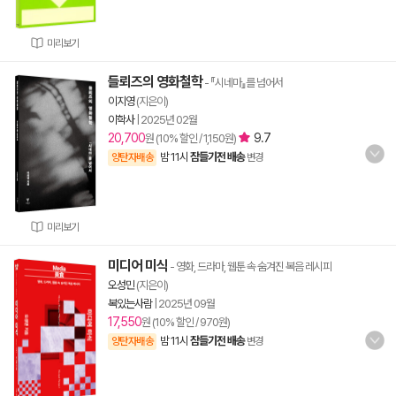
미리보기
들뢰즈의 영화철학
- 『시네마』를 넘어서
이지영
(지은이)
이학사
|
2025년 02월
20,700
9.7
원 (10% 할인 / 1,150원)
밤 11시
잠들기전 배송
양탄자배송
변경
미리보기
미디어 미식
- 영화, 드라마, 웹툰 속 숨겨진 복음 레시피
오성민
(지은이)
복있는사람
|
2025년 09월
17,550
원 (10% 할인 / 970원)
밤 11시
잠들기전 배송
양탄자배송
변경