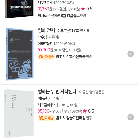
제우미디어
|
2021년 08월
31,350
9.5
원 (5% 할인 / 1,650원)
택배
로 주문하면
8월 11일 출고
변경
영화 언어
-
아모르문디 영화 총서 8
박우성
(지은이)
아모르문디
|
2024년 09월
10,800
원 (10% 할인 / 600원)
밤 11시
잠들기전 배송
양탄자배송
변경
영화는 두 번 시작된다
- 이동진 영화평론집
이동진
(지은이)
위즈덤하우스
|
2019년 09월
35,100
8.5
원 (10% 할인 / 1,950원)
밤 11시
잠들기전 배송
양탄자배송
변경