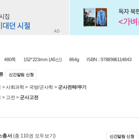
480쪽
152*223mm (A5신)
864g
ISBN : 9788986114843
류
신간알림 신청
서
>
사회과학
>
국방/군사학
>
군사전략/무기
서
>
고전
>
군사고전
스총서
(총 110권 모두보기)
신간알림 신청