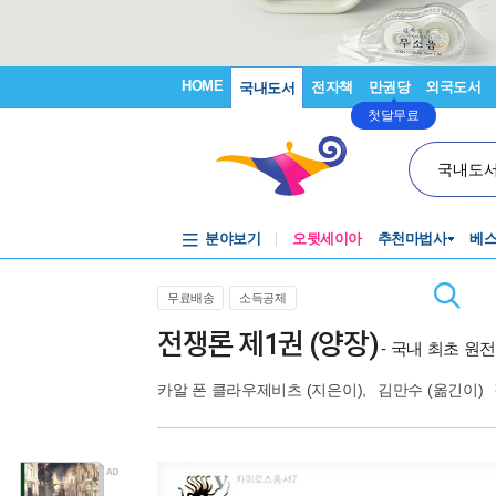
HOME
전자책
만권당
외국도서
국내도서
첫달무료
국내도
분야보기
오뒷세이아
추천마법사
베
무료배송
소득공제
전쟁론 제1권 (양장)
- 국내 최초 원
카알 폰 클라우제비츠
(지은이),
김만수
(옮긴이)