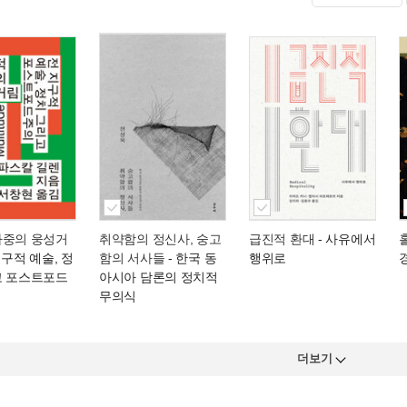
다중의 웅성거
취약함의 정신사, 숭고
급진적 환대
- 사유에서
지구적 예술, 정
함의 서사들
- 한국 동
행위로
고 포스트포드
아시아 담론의 정치적
무의식
더보기