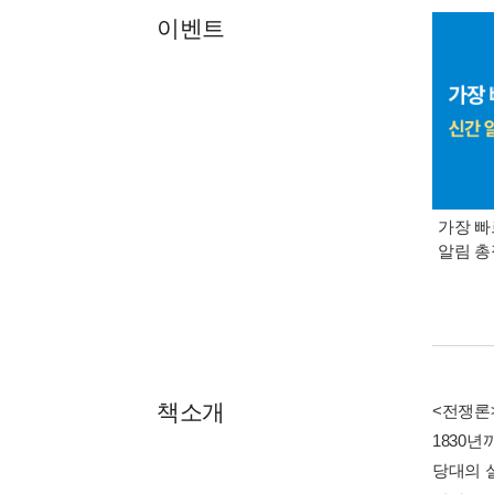
이벤트
가장 빠
알림 
책소개
<전쟁론
1830
당대의 