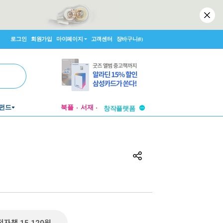
로그인
회원가입
마이페이지
고객센터
장바구니
(0)
투비컨티뉴드
펀드
북플
서재
창작플랫폼
투비컨티뉴드