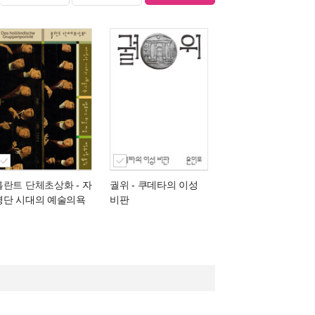
홀란트 단체초상화
- 자
궐위
- 쿠데타의 이성
경단 시대의 예술의욕
비판