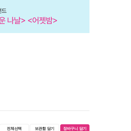
전체선택
보관함 담기
장바구니 담기