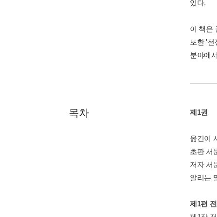
있다.
이 책은
또한 '전
분야에서
목차
제1권
옮긴이 
초판 서
저자 서
알리는 
제1편 
제1장 