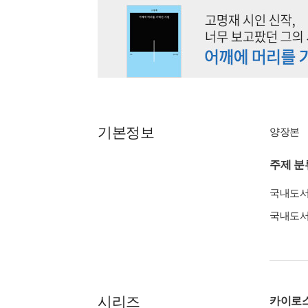
기본정보
양장본
주제 분
국내도
국내도
시리즈
카이로