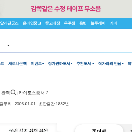
알라딘굿즈
온라인중고
중고매장
우주점
음반
블루레이
커피
서
스트
새로나온책
이벤트
정가인하도서
추천도서
작가와의 만남
북
전 완역
카이로스총서 7
|
갈무리
2006-01-01
초판출간 1832년
종이책