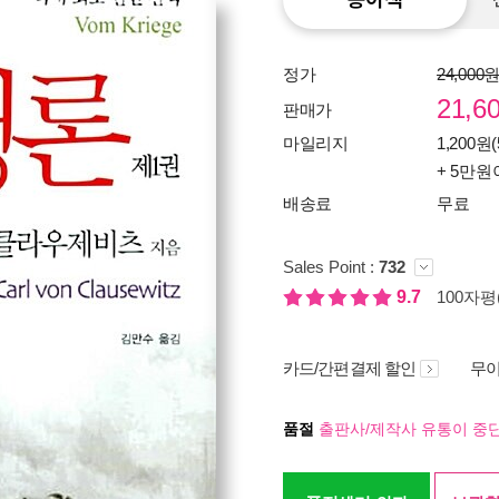
정가
24,000
21,6
판매가
마일리지
1,200원(
+ 5만원
배송료
무료
Sales Point :
732
9.7
100자평(
카드/간편결제 할인
무이
품절
출판사/제작사 유통이 중단