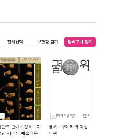
전체선택
보관함 담기
장바구니 담기
홀란트 단체초상화
- 자
궐위
- 쿠데타의 이성
경단 시대의 예술의욕
비판