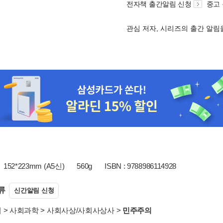
전자책 출간알림 신청
중고
관심 저자, 시리즈의 출간 알
152*223mm (A5신)
560g
ISBN : 9788986114928
류
신간알림 신청
서
>
사회과학
>
사회사상/사회사상사
>
민주주의