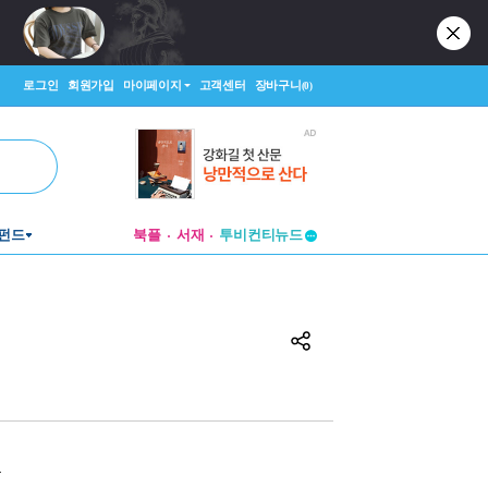
로그인
회원가입
마이페이지
고객센터
장바구니
(0)
펀드
북플
서재
투비컨티뉴드
창작플랫폼
투비컨티뉴드
원