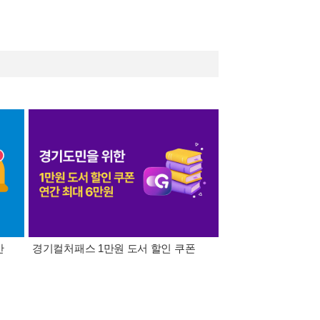
간
경기컬처패스 1만원 도서 할인 쿠폰
삼성카드가 쏜다! 알라