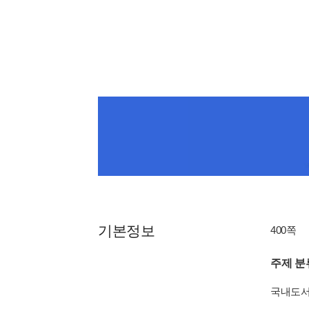
기본정보
400쪽
주제 분
국내도