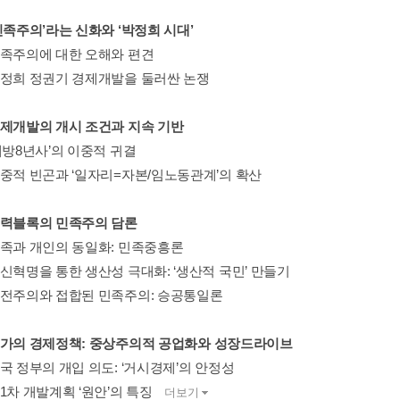
민족주의’라는 신화와 ‘박정희 시대’
민족주의에 대한 오해와 편견
박정희 정권기 경제개발을 둘러싼 논쟁
경제개발의 개시 조건과 지속 기반
해방8년사’의 이중적 귀결
대중적 빈곤과 ‘일자리=자본/임노동관계’의 확산
권력블록의 민족주의 담론
민족과 개인의 동일화: 민족중흥론
정신혁명을 통한 생산성 극대화: ‘생산적 국민’ 만들기
냉전주의와 접합된 민족주의: 승공통일론
국가의 경제정책: 중상주의적 공업화와 성장드라이브
국 정부의 개입 의도: ‘거시경제’의 안정성
1차 개발계획 ‘원안’의 특징
더보기