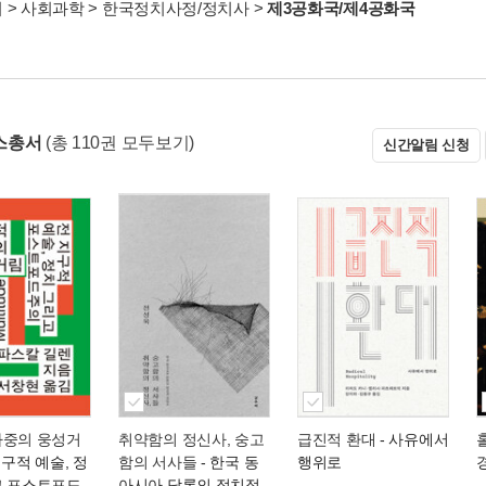
서
>
사회과학
>
한국정치사정/정치사
>
제3공화국/제4공화국
스총서
(총 110권 모두보기)
신간알림 신청
다중의 웅성거
취약함의 정신사, 숭고
급진적 환대
- 사유에서
지구적 예술, 정
함의 서사들
- 한국 동
행위로
고 포스트포드
아시아 담론의 정치적