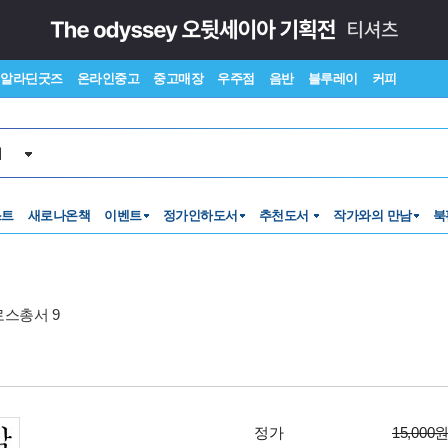
알라딘굿즈
온라인중고
중고매장
우주점
음반
블루레이
커피
서
스트
새로나온책
이벤트
정가인하도서
추천도서
작가와의 만남
북
스총서 9
정가
15,000