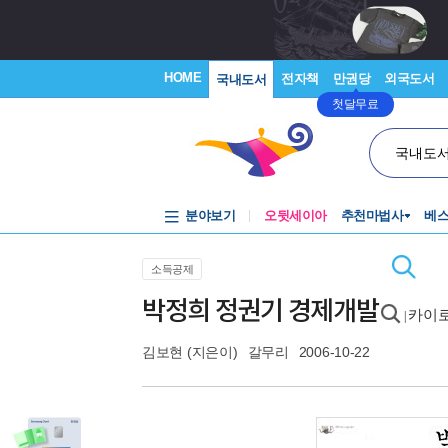
HOME
전자책
만권당
외국도서
국내도서
첫달무료
국내도
분야보기
오뒷세이아
추천마법사
베
소득공제
박정희 정권기 경제개발
카이로
|
김보현
(지은이)
갈무리
2006-10-22