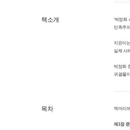
책소개
'박정희 
민족주의
지은이는
실제 사
박정희 
귀결물이
목차
책머리
제1장 