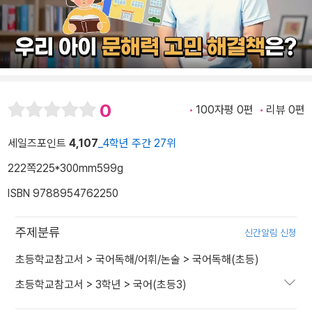
0
100자평 0편
리뷰 0편
세일즈포인트
4,107
_4학년 주간 27위
222쪽
225*300mm
599g
ISBN 9788954762250
주제분류
신간알림 신청
초등학교참고서
>
국어독해/어휘/논술
>
국어독해(초등)
초등학교참고서
>
3학년
>
국어(초등3)