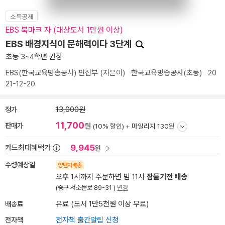
소득공제
EBS 북마크 자 (대상도서 1만원 이상)
EBS 배경지식이 문해력이다 3단계
초등 3~4학년 권장
EBS(한국교육방송공사) 편집부
(지은이)
한국교육방송공사(초등)
20
21-12-20
정가
13,000원
11,700
판매가
원
(10% 할인) +
마일리지 130원
9,945
카드최대혜택가
원
수령예상일
양탄자배송
오후 1시까지 주문하면 밤 11시
잠들기전 배송
(중구 서소문로 89-31 )
변경
배송료
유료 (도서 1만5천원 이상 무료)
전자책
전자책 출간알림 신청