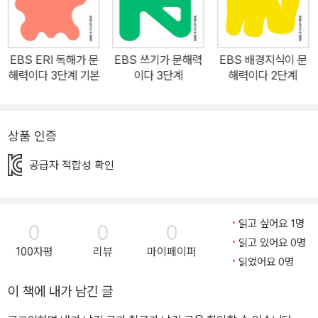
시각화한 그림과 확인 문제를 통해 배경지식을 체계적으로 익힐 수
있습니다. 5. 학습 내용과 함께 인성 동화를 제시하여 인성적인 측면
을 강조하였습니다. ‘배경지식이 문해력이다’ 이렇게 학습하면 더 좋
EBS ERI 독해가 문
EBS 쓰기가 문해력
EBS 배경지식이 문
습니다. 1. 학습자 수준에 맞는 단계를 선택하세요. 3단계는 초등 3~
해력이다 3단계 기본
이다 3단계
해력이다 2단계
4학년에게 권장합니다. 권장 학년의 교재가 어렵다면 더 낮은 단계의
교재를 선택하세요. 체계적인 교재 구성으로 금방 따라갈 수 있으니
걱정하지 마세요. 2. 매일매일 꾸준히 학습하세요. 하루 권장 분량을
상품 인증
다 풀지 못해도, 틀린 문제가 많아도 괜찮아요. 그 대신 꾸준한 습관으
공급자 적합성 확인
로 문해력을 키워요. 3. 여러 영역을 동시에 학습하세요. 말하고, 듣
고, 읽고, 쓰는 능력은 균형 있게 키워야 합니다. EBS가 준비한 어휘,
쓰기, 독해, 배경지식, 디지털독해 교재를 함께 학습하면 종합적인 문
읽고 싶어요 1명
0
0
0
해력 학습이 더 쉬워집니다. EBS 문해력 시리즈는 함께 학습하면 더
읽고 있어요 0명
큰 학습 효과를 얻을 수 있습니다. EBS와 함께 평생을 살아가는 힘,
100자평
리뷰
마이페이퍼
읽었어요 0명
‘문해력’을 키워 주세요.
이 책에 내가 남긴 글