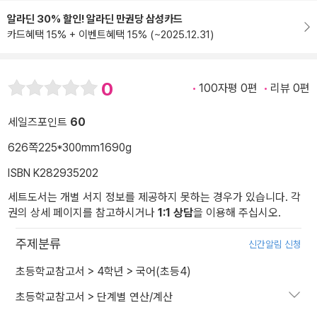
알라딘 30% 할인! 알라딘 만권당 삼성카드
카드혜택 15% + 이벤트혜택 15% (~2025.12.31)
0
100자평 0편
리뷰 0편
세일즈포인트
60
626쪽
225*300mm
1690g
ISBN K282935202
세트도서는 개별 서지 정보를 제공하지 못하는 경우가 있습니다. 각
권의 상세 페이지를 참고하시거나
1:1 상담
을 이용해 주십시오.
주제분류
신간알림 신청
초등학교참고서
>
4학년
>
국어(초등4)
초등학교참고서
>
단계별 연산/계산