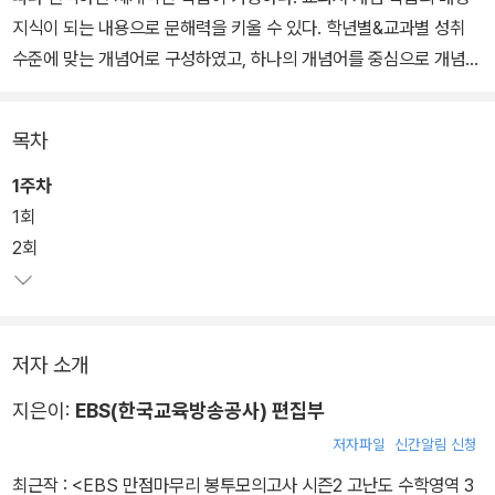
지식이 되는 내용으로 문해력을 키울 수 있다. 학년별&교과별 성취
수준에 맞는 개념어로 구성하였고, 하나의 개념어를 중심으로 개념을
확장하여 학습할 수 있다. 학습 내용을 시각화한 그림과 확인 문제를
통해 배경지식을 체계적으로 익힐 수 있다.
목차
1주차
1회
2회
저자 소개
지은이:
EBS(한국교육방송공사) 편집부
저자파일
신간알림 신청
최근작 :
<EBS 만점마무리 봉투모의고사 시즌2 고난도 수학영역 3