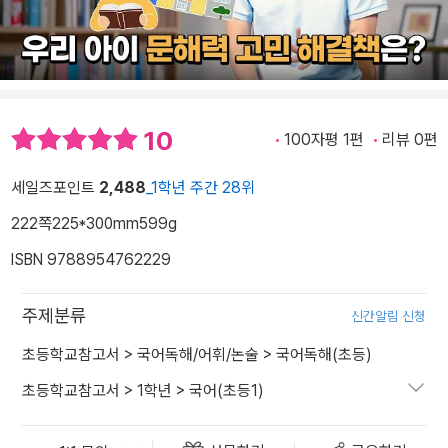
10
100자평 1편
리뷰 0편
세일즈포인트
2,488
_1학년 주간 28위
222쪽
225*300mm
599g
ISBN 9788954762229
주제분류
신간알림 신청
초등학교참고서
>
국어독해/어휘/논술
>
국어독해(초등)
초등학교참고서
>
1학년
>
국어(초등1)