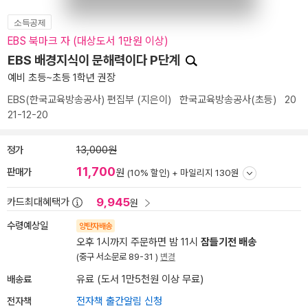
소득공제
EBS 북마크 자 (대상도서 1만원 이상)
EBS 배경지식이 문해력이다 P단계
예비 초등~초등 1학년 권장
EBS(한국교육방송공사) 편집부
(지은이)
한국교육방송공사(초등)
20
21-12-20
정가
13,000원
11,700
판매가
원
(10% 할인) +
마일리지 130원
9,945
카드최대혜택가
원
수령예상일
양탄자배송
오후 1시까지 주문하면 밤 11시
잠들기전 배송
(중구 서소문로 89-31 )
변경
배송료
유료 (도서 1만5천원 이상 무료)
전자책
전자책 출간알림 신청