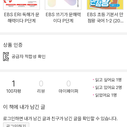
익힐 수 있습니다. 5. 학습 내용과 함께 인성 동화를 제시하여 인성적
인 측면을 강조하였습니다. <‘배경지식이 문해력이다’ 이렇게 학습하
EBS ERI 독해가 문
EBS 쓰기가 문해력
EBS 초등 기본서 만
면 더 좋습니다.> 1. 학습자 수준에 맞는 단계를 선택하세요. P단계는
해력이다 P단계
이다 P단계
점왕 국어 1-2 (202
예비 초등~초등 1학년에게 권장합니다. 권장 학년의 교재가 어렵다
6년)
면 더 낮은 단계의 교재를 선택하세요. 체계적인 교재 구성으로 금방
따라갈 수 있으니 걱정하지 마세요. 2. 매일매일 꾸준히 학습하세요.
상품 인증
하루 권장 분량을 다 풀지 못해도, 틀린 문제가 많아도 괜찮아요. 그
공급자 적합성 확인
대신 꾸준한 습관으로 문해력을 키워요. 3. 여러 영역을 동시에 학습
하세요. 말하고, 듣고, 읽고, 쓰는 능력은 균형 있게 키워야 합니다. E
BS가 준비한 어휘, 쓰기, 독해, 배경지식, 디지털독해 교재를 함께 학
읽고 싶어요 1명
1
0
0
습하면 종합적인 문해력 학습이 더 쉬워집니다. EBS 문해력 시리즈
읽고 있어요 2명
는 함께 학습하면 더 큰 학습 효과를 얻을 수 있습니다. EBS와 함께
100자평
리뷰
마이페이퍼
읽었어요 1명
평생을 살아가는 힘, ‘문해력’을 키워 주세요.
이 책에 내가 남긴 글
로그인하면 내가 남긴 글과 친구가 남긴 글을 확인할 수 있습니다.
로그인하기