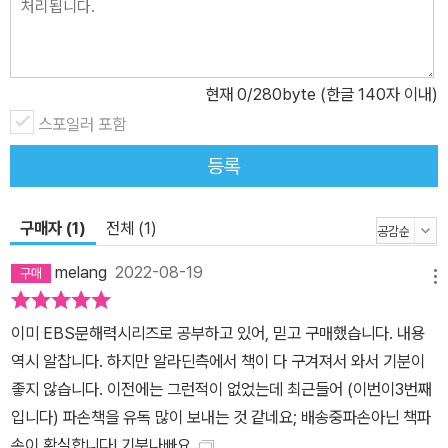
현재
0
/280byte (한글 140자 이내)
스포일러 포함
등록
구매자 (1)
전체 (1)
melang
2022-08-19
메뉴
이미 EBS문해력시리즈로 공부하고 있어, 믿고 구매했습니다. 내용
역시 알찹니다. 하지만 알라딘측에서 책이 다 구겨져서 와서 기분이
좋지 않습니다. 이전에는 그런적이 없었는데 최근들어 (이번이3번째
입니다) 파손책을 유독 많이 보내는 것 같네요; 배송중파손아닌 책파
손이 확실합니다! 기분나빠요