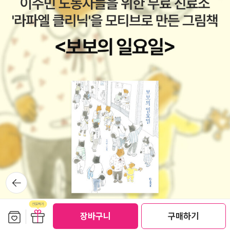
뒤로가
기
보관함담기
선물하기
장바구니
구매하기
선물하기