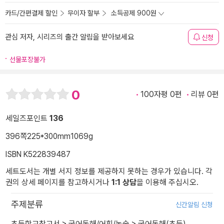
카드/간편결제 할인
무이자 할부
소득공제 900원
관심 저자, 시리즈의 출간 알림을 받아보세요
신청
선물포장불가
0
100자평 0편
리뷰 0편
세일즈포인트
136
396쪽
225*300mm
1069g
ISBN K522839487
세트도서는 개별 서지 정보를 제공하지 못하는 경우가 있습니다. 각
권의 상세 페이지를 참고하시거나
1:1 상담
을 이용해 주십시오.
주제분류
신간알림 신청
초등학교참고서
>
국어독해/어휘/논술
>
국어독해(초등)