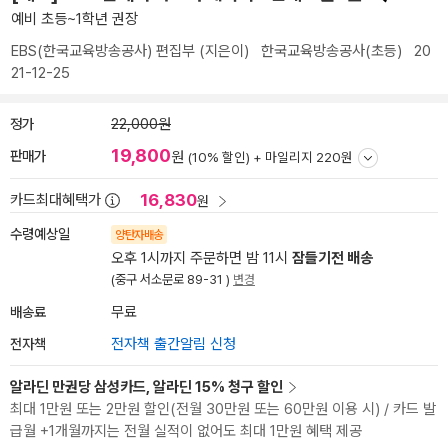
예비 초등~1학년 권장
EBS(한국교육방송공사) 편집부
(지은이)
한국교육방송공사(초등)
20
21-12-25
정가
22,000원
19,800
판매가
원
(10% 할인) +
마일리지 220원
16,830
카드최대혜택가
원
수령예상일
양탄자배송
오후 1시까지 주문하면 밤 11시
잠들기전 배송
(중구 서소문로 89-31 )
변경
배송료
무료
전자책
전자책 출간알림 신청
알라딘 만권당 삼성카드, 알라딘 15% 청구 할인
최대 1만원 또는 2만원 할인(전월 30만원 또는 60만원 이용 시) / 카드 발
급월 +1개월까지는 전월 실적이 없어도 최대 1만원 혜택 제공