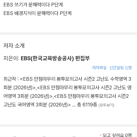
‘배경지식이 문해력이다’는 P단계부터 7단계까지 구성되어 수준에
EBS 쓰기가 문해력이다 P단계
따라 선택하면 체계적인 학습이 가능하다. 교과서 개념 학습의 배경
EBS 배경지식이 문해력이다 P단계
지식이 되는 내용으로 문해력을 키울 수 있다. 학년별&교과별 성취
수준에 맞는 개념어로 구성하였고, 하나의 개념어를 중심으로 개념을
확장하여 학습할 수 있다. 학습 내용을 시각화한 그림과 확인 문제를
저자 소개
통해 배경지식을 체계적으로 익힐 수 있다.
지은이:
EBS(한국교육방송공사) 편집부
저자파일
신간알림 신청
최근작 :
<EBS 만점마무리 봉투모의고사 시즌2 고난도 수학영역 3
회분 (2026년)>
,
<EBS 만점마무리 봉투모의고사 시즌2 고난도 영
어영역 3회분 (2026년)>
,
<EBS 만점마무리 봉투모의고사 시즌2
고난도 국어영역 3회분 (2026년)>
… 총 6119종
(모두보기)
읽고 싶어요 0명