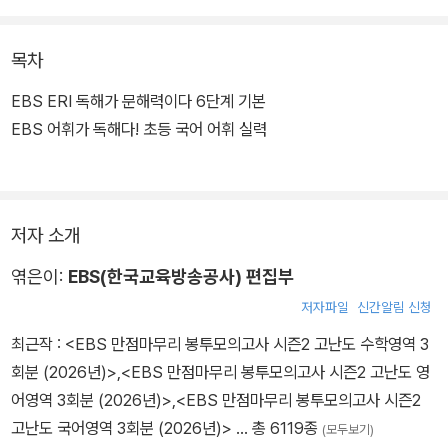
다. 특허받은 독해 능력 수치 산출 프로그램을 통해 과학적으로 구성
하였다. 관용 표현, 교과서 한자어까지 문제를 통해 어휘력의 깊이와
목차
넓이를 동시에 키울 수 있다.
EBS ERI 독해가 문해력이다 6단계 기본
[EBS 어휘가 독해다! 초등 국어 어휘 실력]
EBS 어휘가 독해다! 초등 국어 어휘 실력
초등학교 5~6학년 국어, 사회, 과학 교과서에서 자주 나오는 낱말을
수록한 교재다. 어휘 익히기에서 공부한 어휘들을 문제로 풀어보고,
저자 소개
우리말에서 많이 사용하는 속담이나 고사성어 등을 만화.삽화로 쉽고
재미있게 공부할 수 있다. 평생 학습의 기초가 되는 어휘 공부를 재미
엮은이:
EBS(한국교육방송공사) 편집부
있고 부담 없이 시작할 수 있다.
저자파일
신간알림 신청
최근작 :
<EBS 만점마무리 봉투모의고사 시즌2 고난도 수학영역 3
회분 (2026년)>
,
<EBS 만점마무리 봉투모의고사 시즌2 고난도 영
어영역 3회분 (2026년)>
,
<EBS 만점마무리 봉투모의고사 시즌2
고난도 국어영역 3회분 (2026년)>
… 총 6119종
(모두보기)