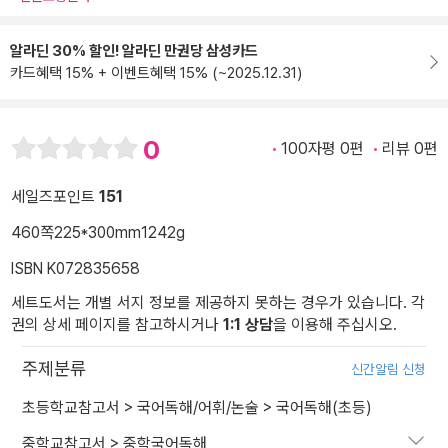
알라딘 30% 할인! 알라딘 만권당 삼성카드
카드혜택 15% + 이벤트혜택 15% (~2025.12.31)
0
100자평 0편
리뷰 0편
세일즈포인트
151
460쪽
225*300mm
1242g
ISBN K072835658
세트도서는 개별 서지 정보를 제공하지 못하는 경우가 있습니다. 각
권의 상세 페이지를 참고하시거나
1:1 상담
을 이용해 주십시오.
주제분류
신간알림 신청
초등학교참고서
>
국어독해/어휘/논술
>
국어독해(초등)
중학교참고서
>
중학국어독해