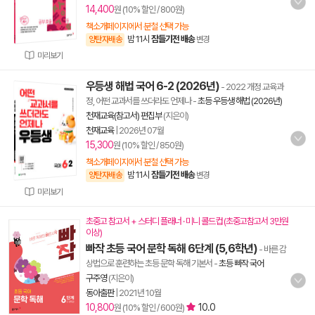
14,400
원 (10% 할인 / 800원)
책소개페이지에서 분철 선택 가능
밤 11시
잠들기전 배송
양탄자배송
변경
미리보기
우등생 해법 국어 6-2 (2026년)
- 2022 개정 교육과
정, 어떤 교과서를 쓰더라도 언제나
-
초등 우등생 해법 (2026년)
천재교육(참고서) 편집부
(지은이)
천재교육
|
2026년 07월
15,300
원 (10% 할인 / 850원)
책소개페이지에서 분철 선택 가능
밤 11시
잠들기전 배송
양탄자배송
변경
미리보기
초중고 참고서 + 스터디 플래너 · 미니 콜드컵 (초중고참고서 3만원
이상)
빠작 초등 국어 문학 독해 6단계 (5,6학년)
- 바른 감
상법으로 훈련하는 초등 문학 독해 기본서
-
초등 빠작 국어
구주영
(지은이)
동아출판
|
2021년 10월
10,800
10.0
원 (10% 할인 / 600원)