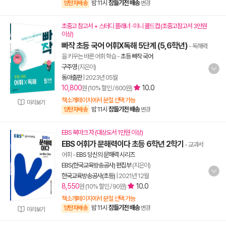
밤 11시
잠들기전 배송
양탄자배송
변경
초중고 참고서 + 스터디 플래너 · 미니 콜드컵 (초중고참고서 3만원
이상)
빠작 초등 국어 어휘X독해 5단계 (5,6학년)
- 독해력
을 키우는 바른 어휘 학습
-
초등 빠작 국어
구주영
(지은이)
동아출판
|
2023년 05월
10,800
10.0
원 (10% 할인 / 600원)
책소개페이지에서 분철 선택 가능
미리보기
밤 11시
잠들기전 배송
양탄자배송
변경
EBS 북마크 자 (대상도서 1만원 이상)
EBS 어휘가 문해력이다 초등 6학년 2학기
- 교과서
어휘
-
EBS 당신의 문해력 시리즈
EBS(한국교육방송공사) 편집부
(지은이)
한국교육방송공사(초등)
|
2021년 12월
8,550
10.0
원 (10% 할인 / 90원)
책소개페이지에서 분철 선택 가능
밤 11시
잠들기전 배송
양탄자배송
변경
미리보기