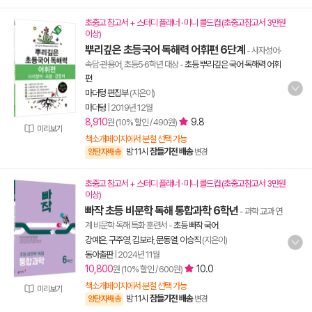
초중고 참고서 + 스터디 플래너 · 미니 콜드컵 (초중고참고서 3만원
이상)
뿌리깊은 초등국어 독해력 어휘편 6단계
- 사자성어·
속담·관용어, 초등5·6학년 대상
-
초등 뿌리깊은 국어 독해력 어휘
편
마더텅 편집부
(지은이)
마더텅
|
2019년 12월
8,910
9.8
원 (10% 할인 / 490원)
미리보기
책소개페이지에서 분철 선택 가능
밤 11시
잠들기전 배송
양탄자배송
변경
초중고 참고서 + 스터디 플래너 · 미니 콜드컵 (초중고참고서 3만원
이상)
빠작 초등 비문학 독해 통합과학 6학년
- 과학 교과 연
계 비문학 독해 특화 훈련서
-
초등 빠작 국어
강예은
,
구주영
,
김보라
,
문동열
,
이승직
(지은이)
동아출판
|
2024년 11월
10,800
10.0
원 (10% 할인 / 600원)
책소개페이지에서 분철 선택 가능
미리보기
밤 11시
잠들기전 배송
양탄자배송
변경