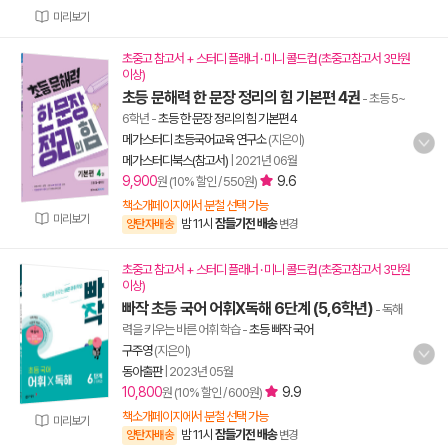
미리보기
초중고 참고서 + 스터디 플래너 · 미니 콜드컵 (초중고참고서 3만원
이상)
초등 문해력 한 문장 정리의 힘 기본편 4권
- 초등 5~
6학년
-
초등 한 문장 정리의 힘 기본편 4
메가스터디 초등국어교육 연구소
(지은이)
메가스터디북스(참고서)
|
2021년 06월
9,900
9.6
원 (10% 할인 / 550원)
책소개페이지에서 분철 선택 가능
미리보기
밤 11시
잠들기전 배송
양탄자배송
변경
초중고 참고서 + 스터디 플래너 · 미니 콜드컵 (초중고참고서 3만원
이상)
빠작 초등 국어 어휘X독해 6단계 (5,6학년)
- 독해
력을 키우는 바른 어휘 학습
-
초등 빠작 국어
구주영
(지은이)
동아출판
|
2023년 05월
10,800
9.9
원 (10% 할인 / 600원)
책소개페이지에서 분철 선택 가능
미리보기
밤 11시
잠들기전 배송
양탄자배송
변경