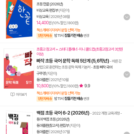
초등 한끝 (2026년)
비상교육 편집부
(지은이)
비상교육
|
2026년 08월
14,400
원 (10% 할인 / 800원)
책소개페이지에서 분철 선택 가능
밤 11시
잠들기전 배송
양탄자배송
변경
초중고 참고서 + 스터디 플래너 · 미니 콜드컵 (초중고참고서 3만원
이상)
빠작 초등 국어 문학 독해 5단계 (5,6학년)
- 바른 감
상법으로 훈련하는 초등 문학 독해 기본서
-
초등 빠작 국어
구주영
(지은이)
동아출판
|
2021년 10월
10,800
9.9
원 (10% 할인 / 600원)
책소개페이지에서 분철 선택 가능
미리보기
밤 11시
잠들기전 배송
양탄자배송
변경
백점 초등 국어 6-2 (2026년)
- 2022 개정 교육과정
-
동아 백점 초등 (2026년)
동아출판(참고서) 편집부
(지은이)
동아출판
|
2026년 07월