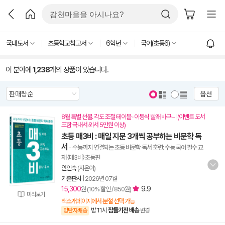
국내도서
초등학교참고서
6학년
국어(초등6)
이 분야에
1,238
개의 상품이 있습니다.
옵션
8월 특별 선물. 각도 조절 테이블 · 이동식 빨래 바구니 (이벤트 도서
포함 국내서·외서 5만원 이상)
초등 매3비 : 매일 지문 3개씩 공부하는 비문학 독
서
- 수능까지 연결되는 초등 비문학 독서 훈련: 수능 국어 필수 교
재 〈매3비〉 초등편
안인숙
(지은이)
키출판사
|
2026년 07월
15,300
9.9
원 (10% 할인 / 850원)
미리보기
책소개페이지에서 분철 선택 가능
밤 11시
잠들기전 배송
양탄자배송
변경