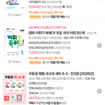
사회평론주니어
|
2024년 07월
10,800
10.0
원 (10% 할인 / 600원)
책소개페이지에서 분철 선택 가능
미리보기
밤 11시
잠들기전 배송
양탄자배송
변경
EBS 북마크 자 (대상도서 1만원 이상)
EBS 어휘가 독해다! 초등 국어 어휘 5단계
- 2022 개
정 교육과정, 초등 5~6학년 권장
-
EBS 어휘가 독해다 초등
EBS(한국교육방송공사) 편집부
(지은이)
한국교육방송공사(초등)
|
2025년 09월
11,250
원 (10% 할인 / 120원)
책소개페이지에서 분철 선택 가능
미리보기
밤 11시
잠들기전 배송
양탄자배송
변경
우등생 해법 국사과 세트 6-2 - 전3권 (2026년)
-
2022 개정 교육과정, 어떤 교과서를 쓰더라도 언제나
-
초등 우등
생 해법 (2026년)
천재교육(참고서) 편집부
(지은이)
천재교육
|
2026년 08월
44,100
원 (10% 할인 / 2,450원)
택배
로 주문하면
8월 12일 출고
변경