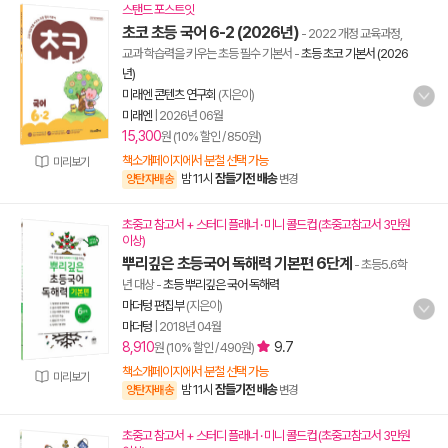
스탠드 포스트잇
초코 초등 국어 6-2 (2026년)
- 2022 개정 교육과정,
교과 학습력을 키우는 초등 필수 기본서
-
초등 초코 기본서 (2026
년)
미래엔 콘텐츠 연구회
(지은이)
미래엔
|
2026년 06월
15,300
원 (10% 할인 / 850원)
책소개페이지에서 분철 선택 가능
미리보기
밤 11시
잠들기전 배송
양탄자배송
변경
초중고 참고서 + 스터디 플래너 · 미니 콜드컵 (초중고참고서 3만원
이상)
뿌리깊은 초등국어 독해력 기본편 6단계
- 초등5.6학
년 대상
-
초등 뿌리깊은 국어 독해력
마더텅 편집부
(지은이)
마더텅
|
2018년 04월
8,910
9.7
원 (10% 할인 / 490원)
책소개페이지에서 분철 선택 가능
미리보기
밤 11시
잠들기전 배송
양탄자배송
변경
초중고 참고서 + 스터디 플래너 · 미니 콜드컵 (초중고참고서 3만원