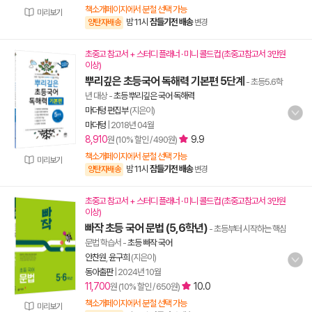
책소개페이지에서 분철 선택 가능
미리보기
밤 11시
잠들기전 배송
양탄자배송
변경
초중고 참고서 + 스터디 플래너 · 미니 콜드컵 (초중고참고서 3만원
이상)
뿌리깊은 초등국어 독해력 기본편 5단계
- 초등5.6학
년 대상
-
초등 뿌리깊은 국어 독해력
마더텅 편집부
(지은이)
마더텅
|
2018년 04월
8,910
9.9
원 (10% 할인 / 490원)
책소개페이지에서 분철 선택 가능
미리보기
밤 11시
잠들기전 배송
양탄자배송
변경
초중고 참고서 + 스터디 플래너 · 미니 콜드컵 (초중고참고서 3만원
이상)
빠작 초등 국어 문법 (5,6학년)
- 초등부터 시작하는 핵심
문법 학습서
-
초등 빠작 국어
안찬원
,
윤구희
(지은이)
동아출판
|
2024년 10월
11,700
10.0
원 (10% 할인 / 650원)
책소개페이지에서 분철 선택 가능
미리보기