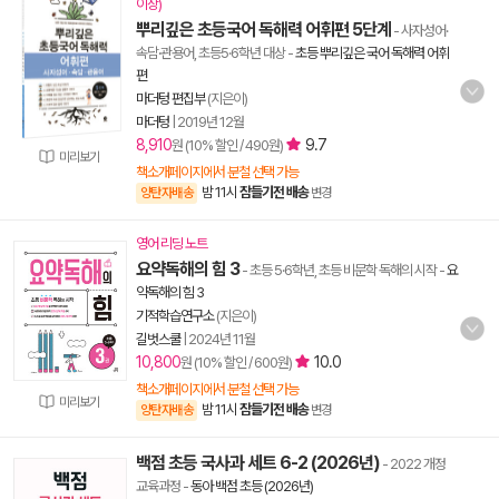
이상)
뿌리깊은 초등국어 독해력 어휘편 5단계
- 사자성어·
속담·관용어, 초등5·6학년 대상
-
초등 뿌리깊은 국어 독해력 어휘
편
마더텅 편집부
(지은이)
마더텅
|
2019년 12월
8,910
9.7
원 (10% 할인 / 490원)
미리보기
책소개페이지에서 분철 선택 가능
밤 11시
잠들기전 배송
양탄자배송
변경
영어 리딩 노트
요약독해의 힘 3
- 초등 5·6학년, 초등 비문학 독해의 시작
-
요
약독해의 힘 3
기적학습연구소
(지은이)
길벗스쿨
|
2024년 11월
10,800
10.0
원 (10% 할인 / 600원)
책소개페이지에서 분철 선택 가능
미리보기
밤 11시
잠들기전 배송
양탄자배송
변경
백점 초등 국사과 세트 6-2 (2026년)
- 2022 개정
교육과정
-
동아 백점 초등 (2026년)