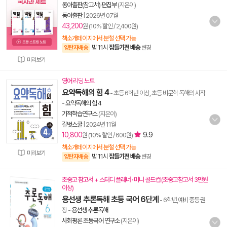
동아출판(참고서) 편집부
(지은이)
동아출판
|
2026년 07월
43,200
원 (10% 할인 / 2,400원)
책소개페이지에서 분철 선택 가능
밤 11시
잠들기전 배송
양탄자배송
변경
미리보기
영어 리딩 노트
요약독해의 힘 4
- 초등 6학년 이상, 초등 비문학 독해의 시작
-
요약독해의 힘 4
기적학습연구소
(지은이)
길벗스쿨
|
2024년 11월
10,800
9.9
원 (10% 할인 / 600원)
책소개페이지에서 분철 선택 가능
미리보기
밤 11시
잠들기전 배송
양탄자배송
변경
초중고 참고서 + 스터디 플래너 · 미니 콜드컵 (초중고참고서 3만원
이상)
용선생 추론독해 초등 국어 6단계
- 6학년,예비 중등 권
장
-
용선생 추론독해
사회평론 초등국어 연구소
(지은이)