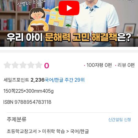
Play
0
100자평 0편
리뷰 0편
세일즈포인트
2,236
국어/한글 주간 29위
150쪽
225*300mm
405g
ISBN 9788954783118
주제분류
신간알림 신청
초등학교참고서
>
미취학 학습
>
국어/한글