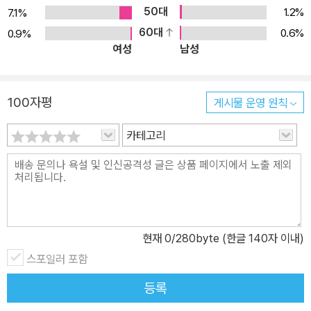
50대
1.2%
7.1%
60대
0.6%
0.9%
여성
남성
100자평
게시물 운영 원칙
카테고리
현재
0
/280byte (한글 140자 이내)
스포일러 포함
등록