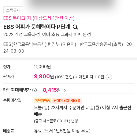
소득공제
EBS 북마크 자 (대상도서 1만원 이상)
EBS 어휘가 문해력이다 P단계
2022 개정 교육과정, 예비 초등 교과서 어휘 완성
EBS(한국교육방송공사) 편집부
(지은이)
한국교육방송공사(초등)
20
24-03-03
정가
11,000원
9,900
판매가
원
(10% 할인) +
마일리지 110원
8,415
카드최대혜택가
원
수령예상일
양탄자배송
썬데이 EXPRESS
오늘(일) 22시까지 주문하면 내일(월) 아침 7시
출근전
배송
(중구 서소문로 89-31 )
변경
배송료
유료 (도서 1만5천원 이상 무료)