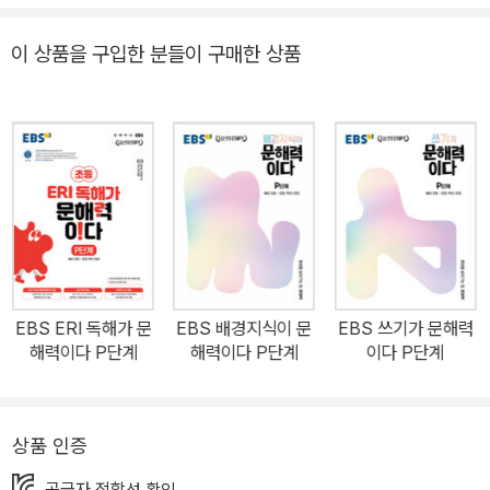
여러 한자 어휘를 파악하며 어휘 실력을 탄탄하게 쌓아 보세요. [EB
S 문해력 시리즈] ①어휘가 문해력이다(P단계~중3): 한 학기 교과
이 상품을 구입한 분들이 구매한 상품
서 필수 어휘 20일 완벽 학습 ②쓰기가 문해력이다(P단계~7단계):
서술형과 논술형 평가가 쉬워지는 효과적인 쓰기 학습 ③ERI 독해다
문해력이다(P단계~7단계): 수준에 따라 맞춤 설계된 단계별 독해 학
습 ④배경지식이 문해력이다(P단계~7단계): 하루 한 장, 효율적인
배경지식 익힘 교재 ⑤디지털독해가 문해력이다(3단계~7단계): 디
지털 매체에 내포된 정보를 읽어내는 힘 기르기 ⑥문해력 등급 평가
(초1~중1): 등급으로 확인하는 내 문해력 수준(봉투형 시험지) EBS
초등사이트에서 문해력 진단 테스트와 강의를 무료로 제공합니다.
EBS ERI 독해가 문
EBS 배경지식이 문
EBS 쓰기가 문해력
해력이다 P단계
해력이다 P단계
이다 P단계
상품 인증
공급자 적합성 확인