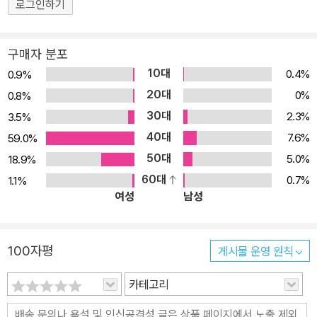
도, 틀린 문제가 많아도 괜찮아요. 그 대신 꾸준한 습관으로 문해력을
로그인하기
키워요. 3. 여러 영역을 동시에 학습하세요. 말하고, 듣고, 읽고, 쓰는
능력은 균형 있게 키워야 합니다. EBS가 준비한 어휘, 쓰기, 독해, 배
구매자 분포
경지식, 디지털독해 교재를 함께 학습하면 종합적인 문해력 학습이
10대
0.4%
0.9%
더 쉬워집니다. EBS 문해력 시리즈는 함께 학습하면 더 큰 학습 효과
20대
0%
0.8%
를 얻을 수 있습니다. EBS와 함께 평생을 살아가는 힘, ‘문해력’을 키
30대
2.3%
3.5%
워 주세요.
40대
7.6%
59.0%
50대
5.0%
18.9%
60대
0.7%
1.1%
여성
남성
100자평
게시물 운영 원칙
카테고리