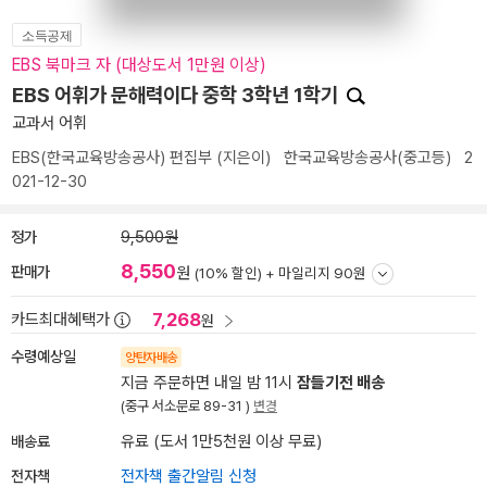
소득공제
EBS 북마크 자 (대상도서 1만원 이상)
EBS 어휘가 문해력이다 중학 3학년 1학기
교과서 어휘
EBS(한국교육방송공사) 편집부
(지은이)
한국교육방송공사(중고등)
2
021-12-30
정가
9,500원
8,550
판매가
원
(10% 할인) +
마일리지 90원
7,268
카드최대혜택가
원
수령예상일
양탄자배송
지금 주문하면 내일 밤 11시
잠들기전 배송
(중구 서소문로 89-31 )
변경
배송료
유료 (도서 1만5천원 이상 무료)
전자책
전자책 출간알림 신청