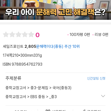
0
100자평 0편
리뷰 0편
세일즈포인트
2,805
문해력이다(중등) 주간 10위
174쪽
210*300mm
331g
ISBN 9788954762793
주제분류
신간알림 신청
중학교참고서
>
중3-문제집
>
국어(중등3)
중학교참고서
>
EBS 중등
>
_중3