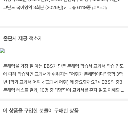
고난도 국어영역 3회분 (2026년)>
… 총 6119종
(모두보기)
출판사 제공 책소개
문해력을 가장 잘 아는 EBS가 만든 문해력 학습서 교과서 학습 진도
에 따라 학습하면 교과서가 쉬워지는 “어휘가 문해력이다” 중학 3학
년 1학기 교과서 어휘 <‘교과서 어휘’, 왜 중요할까요?> EBS의 중3
문해력 테스트 결과, 10명 중 ‘1명’만이 교과서를 혼자 읽고 이해할 수
있었습니다. 교과서를 읽고 이해할 수 있는지를 결정하는 가장 중요
한 척도는 ‘어휘력’ 어휘력이 부족하여 교과서 내용이 이해되지 않으
이 상품을 구입한 분들이 구매한 상품
면 공부에 흥미를 잃기 쉽습니다. 교과서 학습 전 모르는 단어를 먼저
공부하면 교과서가 쉬워지고 수업에 대한 '집중력', '적극성', '몰입