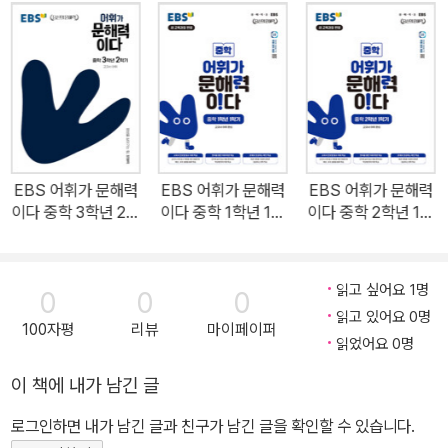
도'가 올라갑니다. <‘어휘가 문해력이다’의 특징> ‘어휘가 문해력이
다’는 예비 초등을 위한 P단계, 그리고 초등 1학년부터 중학 3학년까
지 학기별로 구성되어 학년과 학기에 따라 선택하면 체계적인 학습이
가능합니다. ‘교과서 연계 목록’을 제시하여 과목별 교과서의 단원명
에 따라 학습할 교재의 쪽을 한눈에 파악할 수 있습니다. 1. 교과서 학
습 진도에 따라 과목별·학기별로 어휘 학습이 가능합니다. 2. 교과 어
휘를 학년별 2권, 한 학기별 4주 학습으로 단기간에 어휘 학습이 가
EBS 어휘가 문해력
EBS 어휘가 문해력
EBS 어휘가 문해력
능합니다. 3. 관용어, 속담, 한자 성어, 한자, 영문법 어휘 학습까지 가
이다 중학 3학년 2학
이다 중학 1학년 1학
이다 중학 2학년 1학
능합니다. 4. 확인 문제와 주간 어휘력 테스트를 통해 학습한 어휘를
기
기
기
점검할 수 있습니다. 5. 효율적인 교재 구성으로 자학자습 및 가정 학
습이 가능합니다. <‘어휘가 문해력이다’ 이렇게 학습하면 더 좋습니
읽고 싶어요 1명
0
0
0
다.> 1. 교과서 어휘 학습을 놓치지 마세요. 학기별 교과서 순서에 따
읽고 있어요 0명
100자평
리뷰
마이페이퍼
라 어휘를 수록하였습니다. 교과서 진도를 나가기 전에 미리 공부해
읽었어요 0명
보세요. 학교 수업을 이해하는 깊이가 달라집니다. 교과서 학습 후 복
이 책에 내가 남긴 글
습용으로 활용하여도 좋습니다. 확실한 기본 어휘 실력을 쌓아 보세
로그인하면 내가 남긴 글과 친구가 남긴 글을 확인할 수 있습니다.
요. 2. 매일매일 꾸준히 학습하세요. 하루 권장 분량을 다 풀지 못해