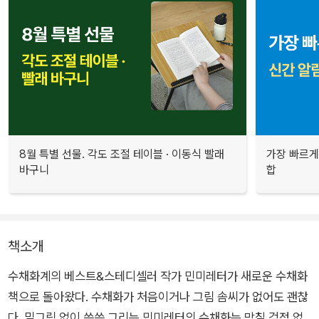
8월 특별 선물. 각도 조절 테이블 · 이동식 빨래
가장 빠르게
바구니
합
책소개
수채화계의 베스트&스테디셀러 작가 민미레터가 새로운 수채화
책으로 돌아왔다. 수채화가 처음이거나 그림 솜씨가 없어도 괜찮
다. 밑그림 없이 쓱쓱 그리는 민미레터의 수채화는 망칠 걱정 없