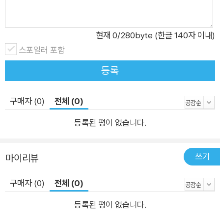
이 쓰이는 호수의 둥근 세필붓입니다. 작은 이파리부터 널찍한 꽃
잎까지 이 붓 하나로 충분해요. 구성품 4. 수채 전용 편지지 세트
현재
0
/280byte (한글 140자 이내)
(20매 1권) 수채화는 물을 많이 사용하기 때문에 일반 용지에 그
스포일러 포함
리면 종이가 울기 쉬워서 수채 용지를 사용하는 편이 좋아요. 흡
수력이 좋고 번짐이 뛰어난 고급 미술 용지(PRISMA)를 제본한
등록
수채용 편지지 세트를 준비했으니 한 장씩 쓱쓱 뜯어서 그려보세
요! 구성품 5. 편지봉투 세트 편지지에 이어 편지봉투 세트도 함
구매자 (0)
전체 (0)
께 만나보세요. 어떤 꽃과도 잘 어울리는 White(10ea), 빈티지
등록된 평이 없습니다.
한 매력이 돋보이는 Kraft(10ea) 2종 세트로 구성했어요. 그때
그때 마음에 드는 편지봉투를 골라 꽃편지를 완성해요. 구성품 6.
우표 세트 작가님의 라인 드로잉 작품으로 만든 접착식 우표 16
쓰기
마이리뷰
종입니다. 완성된 편지지와 편지봉투에 우표를 붙여보세요. 당장
편지를 보내고 싶어질 거예요!
구매자 (0)
전체 (0)
등록된 평이 없습니다.