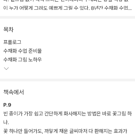
이 누가 어떻게 그려도 예쁘게 그릴 수 있다. 8년간 수채화 수업
을 진행해온 작가의 노하우를 따라 15가지 꽃을 그리며 차근차근
그리다 보면 누구나 쉽고 간단하게 수채화 작품을 완성할 수 있
목차
다. 영상 튜토리얼도 함께 활용해보자. 뿐만 아니라, 책에서 배운
프롤로그
꽃 그림을 편지지와 편지봉투에 그대로 옮겨 담아 나만의 수채화
수채화 수업 준비물
꽃편지를 만들어볼 수 있다는 것이 이 책의 묘미! 민미레터의 감
수채화 그림 노하우
성이 가득 담긴 작고 예쁜 꽃으로 편지를 만들고 보내는 기쁨을
누려보자.
‘수채화 꽃편지 바로 그리기 키트’는 책 속 모든 작품을 바로 그리
책속에서
고 만들어볼 수 있도록 구성, 『수채화 꽃편지』 도서와 붓을 비롯
해 36색 고체 물감과 편지지 세트 등 수채화를 처음 시작하는 사
P.9
람에게 필요한 모든 것을 모두 모아 예쁜 박스에 담았다. 책을 읽
빈 종이가 가장 쉽고 간단하게 화사해지는 방법은 바로 꽃그림 하
고 바로 수채화를 그려보고 싶은 사람들을 위한 최적의 키트로,
나.
망설이지 말고 지금 당장 수채화를 시작해보자!
꽃 하나만 들어가도, 까맣게 채운 글씨마저 다 환해지는 효과가