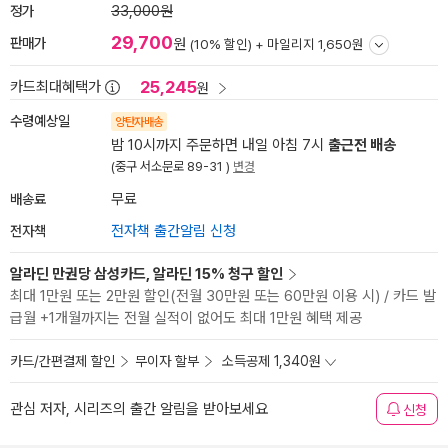
정가
33,000원
29,700
판매가
원
(10% 할인) +
마일리지 1,650원
25,245
카드최대혜택가
원
수령예상일
양탄자배송
밤 10시까지 주문하면 내일 아침 7시
출근전 배송
(중구 서소문로 89-31 )
변경
배송료
무료
전자책
전자책 출간알림 신청
알라딘 만권당 삼성카드, 알라딘 15% 청구 할인
최대 1만원 또는 2만원 할인(전월 30만원 또는 60만원 이용 시) / 카드 발
급월 +1개월까지는 전월 실적이 없어도 최대 1만원 혜택 제공
카드/간편결제 할인
무이자 할부
소득공제 1,340원
관심 저자, 시리즈의 출간 알림을 받아보세요
신청