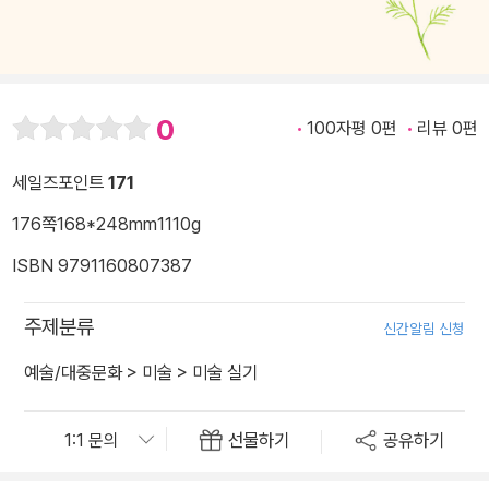
0
100자평 0편
리뷰 0편
세일즈포인트
171
176쪽
168*248mm
1110g
ISBN 9791160807387
주제분류
신간알림 신청
예술/대중문화
>
미술
>
미술 실기
선물하기
공유하기