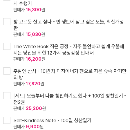
치 수행기
판매가
15,300
원
빵 고르듯 살고 싶다 - 빈 쟁반에 담고 싶은 오늘, 최신개정
판
판매가
15,030
원
The White Book 작은 긍정 - 자주 불안하고 쉽게 우울해
지는 당신을 위한 12가지 긍정감정 안내서
판매가
16,200
원
주말엔 산사 - 10년 차 디자이너가 펜으로 지은 숲속 자기만
의 방
판매가
17,820
원
[세트] 오늘부터 나를 칭찬하기로 했다 + 100일 칭찬일기 -
전2권
판매가
25,200
원
Self-Kindness Note - 100일 칭찬일기
판매가
9,900
원