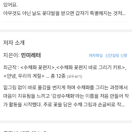
있어요.
구성 : 튜토리얼북 + 36색 고체 물감 + 수채화용 둥근붓(화홍 3
아무것도 아닌 날도 꽃다발을 받으면 갑자기 특별해지는 것처럼
45 3호) + 편지지 세트(20매 1권) + 편지봉투 세트(white 10e
직접 그린 꽃그림도 평범함에 특별함을 더하는 힘을 가지고 있답
a/craft 10ea) + 우표 세트(16종)
니다.
저자 소개
예로부터 서로에게 비밀 메시지를 전하기 위해 꽃을 이용했다고
지은이:
민미레터
해요.
저자파일
신간알림 신청
꽃말을 빌려 마음을 표현해볼 수 있는 좋은 방법이죠.
최근작 :
<수채화 꽃편지>
,
<수채화 꽃편지 바로 그리기 키트>
,
안부를 묻고 싶은 이들을 떠올리며 그에게 어울리는 꽃을 골라보
<안녕, 우리의 계절>
… 총 12종
(모두보기)
세요.
밑그림 없이 바로 물감을 번지게 하며 수채화를 그리는 과정에서
흰 종이에 꽃잎 하나, 줄기 한 줄을 채워나가며 오직 하나뿐인 편
마음이 치유됨을 느끼고 ‘감성수채화’라는 이름을 처음 만들어 작
지를 만들어요.
가 활동을 시작했다. 주로 꽃을 담은 수채 그림과 손글씨로 작업
직접 쓴 손글씨와 내용 그 자체로도 정성스럽지만,
을 해오고 있으며, 그림 수업을 진행해온 지 어느덧 8년째. 누구
글을 담을 편지부터 만들어준다면 말로 다 하지 못한 애정이 전해
나 쉽고 재미있게 그리는 수채화 취미를 사람들에게 전하는 중이
질 거라 믿어요.
다. ‘마몽드’, ‘화이트’, ‘조르지오아르마니’ 등 수많은 브랜드와 손