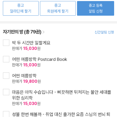
중고
중고
중고 등록
알라딘에 팔기
회원에게 팔기
알림 신청
자기만의 방 (총 79권)
신간알림 신청
딱 두 시간만 일할게요
판매가
15,030
원
어떤 여름방학 Postcard Book
판매가
15,030
원
어떤 여름방학
판매가
19,800
원
마음은 아직 수습입니다 - 삐끗하면 뒤처지는 불안 세대를
위한 심리학
판매가
15,030
원
성불 한번 해볼까 - 취업 대신 출가한 요즘 스님의 번뇌 퇴