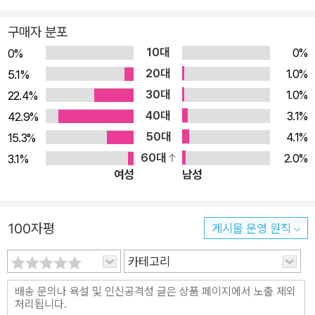
편지 바로 그리기 키트』 구성품 소개! 『수채화 꽃편지 바로 그리
기 키트』는 도서 1권과 책 속 모든 수채 작품을 만들 수 있는 그림
구매자 분포
도구를 함께 담아 구성했습니다. 이 키트만 있다면 이름 그대로
10대
0%
0%
수채화를 바로 그릴 수 있지요. 수채화를 그릴 때 꼭 필요한 붓과
20대
1.0%
5.1%
물감은 물론, 책 속 ‘꽃편지’를 만들 수 있는 편지 세트와 우표까
30대
1.0%
22.4%
지 전부 준비했으니, 아무 부담 없이 수채화를 시작해보세요. 구
40대
3.1%
42.9%
성품 1. 『수채화 꽃편지』 도서 1권 (이름에도 레터가 들어가는!)민
50대
4.1%
15.3%
미레터 작가님이 오랫동안 수채화 편지를 그려보며 그중 가장 예
60대
2.0%
3.1%
쁘고 자주 쓰이는 꽃 15종을 엄선! 작품별 드로잉 방법과 초보자
여성
남성
를 위한 노하우를 꼼꼼히 담았어요. 자기만의 방 유튜브를 통해
제공하는 영상 튜토리얼도 만나보세요. 구성품 2. 36색 고체물감
100자평
여러 가지 꽃을 그리기 좋은 고체형 수채 물감이에요. (MUSE S
게시물 운영 원칙
olid Watercolor set 36 colors) 물감 뚜껑은 팔레트로 사용하
카테고리
기 좋아요. 무려 36색으로 구성! 어떤 색감을 가진 꽃도 쉽고 예
쁘게 표현할 수 있습니다. 책 속 모든 그림은 이 물감으로 그려졌
답니다. 구성품 3. 수채화용 붓(화홍 345 3호) 채색할 때 가장 많