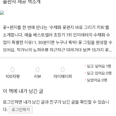
출판사 제공 책소개
그림‧캘리그라피 카드 협업을 해왔고, 7년째 ‘조말론런던’과 아트
작업을 이어오고 있다. 손으로 꾹꾹 눌러쓴 감성을 전하겠다는 마
「프롤로그」 중에서
음으로 오랜 애칭인 ‘민미’에 ‘레터’를 붙여 ‘민미레터’란 작가명
꽃+편지를 한 번에 만나는 ‘수채화 꽃편지 바로 그리기 키트’를
이 탄생했다. 점점 더 빠르게 변하는 시대지만, 그래도 세상에 손
소개합니다. 예술 베스트셀러 초장기 1위 민미레터의 수채화 수
편지의 아날로그 정성과 온기를 남겨야 한다면 그것이 자신의 역
업이 특별한 이유! 1. 30분이면 누구나 뚝딱! 꽃 그림을 완성할 수
할이라고 믿는다. 쓴 책으로 예술 분야 베스트셀러 『작고 예쁜 그
있어요. 작가님의 노하우를 차근차근 따라가다 보면 15가지 꽃
림 한 장』을 시작으로 『수채 손글씨는 예뻐요』와 산문집 『쓰다듬
수채화를 그리는 데 30분도 걸리지 않아요. 편지지와 편지봉투
고 싶은 모든 순간』, 『안녕, 우리의 계절』이 있다. 인스타그램 @
까지, 뚝딱 완성입니다. 2. 밑그림 없이 쓱쓱, 물감이 번지는 대로
minmyletter
읽고 싶어요 1명
0
0
0
그려도 돼요. 민미레터 수채화는 어려운 밑그림(스케치)이 없어
읽고 있어요 0명
100자평
리뷰
마이페이퍼
요. 붓 하나만 있으면 충분하죠. 3. 그래서 망칠 걱정이 없어요 작
읽었어요 0명
가와 똑같이 그리려 애쓰지 않아도 돼요. 누가 어떻게 그려도 무
이 책에 내가 남긴 글
조건 예쁘거든요. 수채화가 처음인 초보자도 수채화를 다시 시작
로그인하면 내가 남긴 글과 친구가 남긴 글을 확인할 수 있습니
해보고 싶은 사람도 그림 솜씨가 없다고 망설이는 분들도 어서 오
다.
세요, 민미레터의 수채화 수업에 오신 걸 환영합니다! 『수채화 꽃
로그인하기