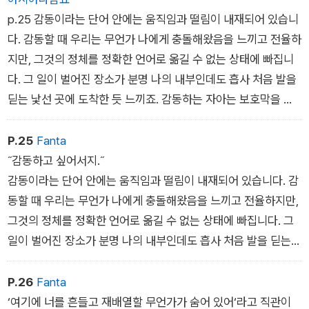
p.25 감동이라는 단어 안에는 움직임과 떨림이 내재되어 있습니
다. 감동할 때 우리는 무언가 나에게 충돌해왔음을 느끼고 전율하
지만, 그것의 정체를 정확한 언어로 옮길 수 없는 상태에 빠집니
다. 그 일이 벌어진 장소가 분명 나의 내부인데도 흡사 처음 발을
딛는 낯선 곳에 도착한 듯 느끼죠. 감동하는 자아는 보호막을 잊
고 스스로를 무언가에 찔리도록 개방합니다. 감동할 때 우리는 필
연적으로 흔들리며, 흔들리기 때문에 중심을 새로이 잡아야 할 내
P.25
Fanta
면의 필요와 마주합니다. 예전과 다른 내적 질서를 가진 사람이
˝감동하고 싶어서지.˝
될 가능성의 문이 열리는 것이죠. 시리 허스트베트siri Hustvedt
감동이라는 단어 안에는 움직임과 떨림이 내재되어 있습니다. 감
가 살다, 생각하다, 바라보다』에서 쓴 다음 문장은 ‘책‘ 자리에 ‘그
동할 때 우리는 무언가 나에게 충돌해왔음을 느끼고 전율하지만,
림‘을 넣어도 유효합니다.
그것의 정체를 정확한 언어로 옮길 수 없는 상태에 빠집니다. 그
어떤 이유에서든 우리의 삶을 재배열할 힘을 갖지 못한 다른 책들
일이 벌어진 장소가 분명 나의 내부인데도 흡사 처음 발을 딛는
은 주로 완전히 잊힌다. 하지만 우리와 함께 머무는 책은 우리가
낯선 곳에 도착한 듯 느끼죠. 감동하는 자아는 보호막을 잊고 스
된다.
스로를 무언가에 찔리도록 개방합니다. 감동할 때 우리는 필연적
P.26
Fanta
으로 흔들리며, 흔들리기 때문에 중심을 새로이 잡아야 할 내면의
‘여기에 너를 흔들고 재배열할 무언가가 숨어 있어‘라고 직관이