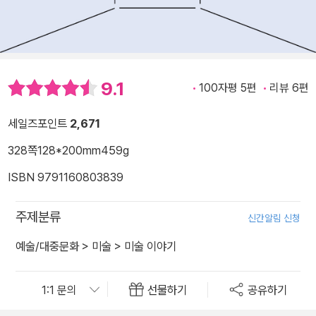
9.1
100자평 5편
리뷰 6편
세일즈포인트
2,671
328쪽
128*200mm
459g
ISBN 9791160803839
주제분류
신간알림 신청
예술/대중문화
>
미술
>
미술 이야기
선물하기
공유하기