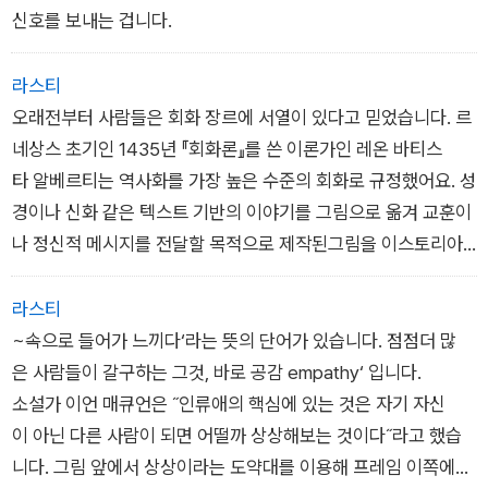
필요와 마주합니다. 예전과 다른 내적 질서를 가진 사람이 될 가
신호를 보내는 겁니다.
능성의 문이 열리는 것이죠.
라스티
오래전부터 사람들은 회화 장르에 서열이 있다고 믿었습니다. 르
네상스 초기인 1435년 『회화론』를 쓴 이론가인 레온 바티스
타 알베르티는 역사화를 가장 높은 수준의 회화로 규정했어요. 성
경이나 신화 같은 텍스트 기반의 이야기를 그림으로 옮겨 교훈이
나 정신적 메시지를 전달할 목적으로 제작된그림을 이스토리아 s
toria라고 불렀죠. 이스토리아는 보는 사람들이 흡사 이야기의 한
복판에 초대받은 것처럼 앞뒤 정황을 자연스럽게 상상할 수 있도
라스티
록 구상하는 역량이 필요한 장르였습니다. 기승전결의 연속성
~속으로 들어가 느끼다‘라는 뜻의 단어가 있습니다. 점점더 많
이 있는 이야기를 단 하나의장면으로 표현하는 것은 결코 쉽지 않
은 사람들이 갈구하는 그것, 바로 공감 empathy‘ 입니다.
으니까요.
소설가 이언 매큐언은 ˝인류애의 핵심에 있는 것은 자기 자신
이 아닌 다른 사람이 되면 어떨까 상상해보는 것이다˝라고 했습
니다. 그림 앞에서 상상이라는 도약대를 이용해 프레임 이쪽에