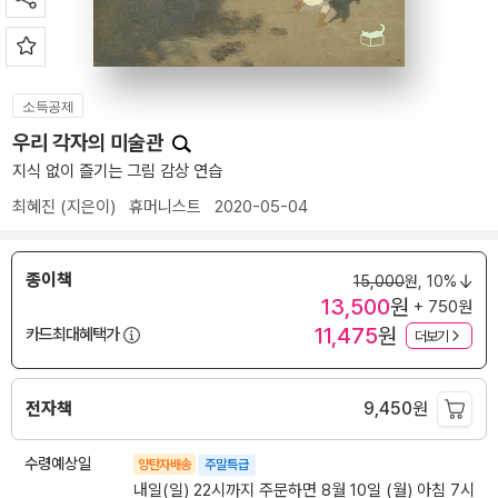
소득공제
우리 각자의 미술관
지식 없이 즐기는 그림 감상 연습
최혜진
(지은이)
휴머니스트
2020-05-04
종이책
15,000
원,
10%
13,500
원
+ 750원
11,475
원
카드최대혜택가
더보기
전자책
9,450
원
수령예상일
양탄자배송
주말특급
내일(일) 22시까지 주문하면 8월 10일 (월) 아침 7시