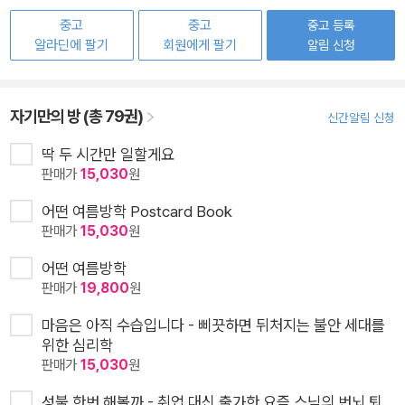
중고
중고
중고 등록
알라딘에 팔기
회원에게 팔기
알림 신청
자기만의 방 (총 79권)
신간알림 신청
딱 두 시간만 일할게요
판매가
15,030
원
어떤 여름방학 Postcard Book
판매가
15,030
원
어떤 여름방학
판매가
19,800
원
마음은 아직 수습입니다 - 삐끗하면 뒤처지는 불안 세대를
위한 심리학
판매가
15,030
원
성불 한번 해볼까 - 취업 대신 출가한 요즘 스님의 번뇌 퇴