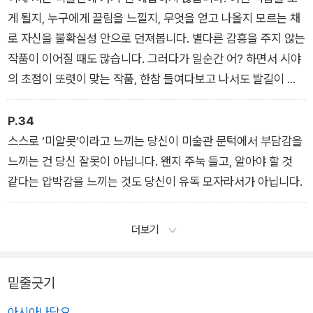
게 될지, 누구에게 끌림을 느낄지, 무엇을 얻고 나올지 모르는 채
로 자신을 불확실성 안으로 던져봅니다. 별다른 감흥을 주지 않는
작품이 이어질 때도 많습니다. 그러다가 일순간 어? 하면서 시야
의 초점이 또렷이 맞는 작품, 한참 들여다보고 나서도 발길이 잘
떨어지지 않는 작품, 지나치고 나서도 어쩐지 눈길이 자꾸만 가서
뒤돌아보고 싶어지는 작품과 만납니다.
P.34
스스로 ‘미알못’이라고 느끼는 당신이 미술관 문턱에서 부담감을
느끼는 건 당신 잘못이 아닙니다. 왠지 주눅 들고, 알아야 할 것
같다는 압박감을 느끼는 것도 당신이 유독 모자라서가 아닙니다.
더보기
밑줄긋기
아시아나담요