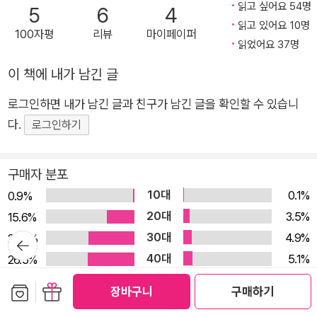
읽고 싶어요 54명
5
6
4
마한 힌트를 건네는 책입니다. _Prologue 『우리 각자의 미술관』
읽고 있어요 10명
100자평
리뷰
마이페이퍼
은 이렇게 구성되어 있습니다. #1 미술관 씨, 친해지고 싶어요 >
읽었어요 37명
p.20 우리는 왜 미술을 감상하는 것이 아닌, 지식의 영역으로 받
이 책에 내가 남긴 글
아들이게 되었을까요. 중고등학교 시절 암기과목이었던 미술, 아
는 만큼 보인다는 말, 화이트큐브 전시방식과 해독 안 되는 전시
로그인하면 내가 남긴 글과 친구가 남긴 글을 확인할 수 있습니
설명문… 우리의 감상 행위에 영향을 미쳐온 외부 요인들을 살펴
다.
로그인하기
봅니다. 네, 맞아요. 우리 잘못이 아니었어요. #2 그림에게 묻고
답하기 > p.74 이 책이 제안하는 그림 감상법 ‘그림에게 묻고 답
구매자 분포
하기’를 소개합니다. 그림을 마주하고 자기 안에 피어오르는 작은
10대
0.1%
0.9%
느낌, 인상, 연상, 기억이나 경험 등을 통해 감상합니다. 외부가
20대
3.5%
15.6%
아닌 ‘나’를 중심에 둔 감상이기에 그 결과는 각자 다를 수밖에 없
30대
4.9%
25.9%
뒤로가
습니다. 정답도 오답도 없습니다. 그저 다를 뿐이지요. 이런 감상
기
40대
5.1%
26.5%
을 통해 나에게 신호를 보낸 그림을 만났다면 그 그림에 대해 알
50대
4.5%
9.9%
아봅니다. 이렇게 하는 공부는 훨씬 더 와닿고 각별하답니다. #3
보관함담기
선물하기
장바구니
구매하기
60대
1.4%
1.6%
있으려나 미술관에 오신 것을 환영합니다 > p.119 ‘그림에게 묻