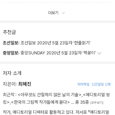
서 저쪽으로 건너가보는 경험은 결코 사소하지않습니다.
더보기
추천글
조선일보:
조선일보 2020년 5월 23일자 '한줄읽기'
중앙일보:
중앙SUNDAY 2020년 5월 23일자 '책꽂이'
저자 소개
지은이:
최혜진
저자파일
신간알림 신청
최근작 :
<아무것도 간절하지 않은 날의 기술>
,
<에디토리얼 씽
킹>
,
<한국의 그림책 작가들에게 묻다>
… 총 35종
(모두보기)
작가, 에디토리얼 디렉터로 활동하고 있다. 저서로 『에디토리얼