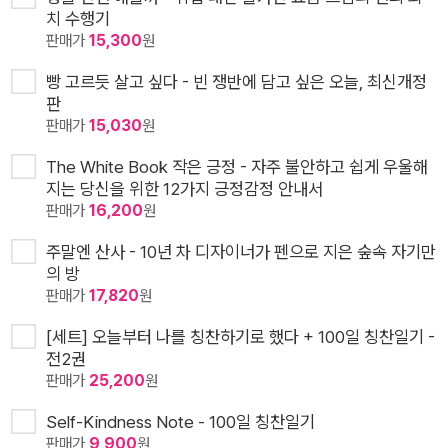
치 수행기
판매가
15,300
원
빵 고르듯 살고 싶다 - 빈 쟁반에 담고 싶은 오늘, 최신개정
판
판매가
15,030
원
The White Book 작은 긍정 - 자주 불안하고 쉽게 우울해
지는 당신을 위한 12가지 긍정감정 안내서
판매가
16,200
원
주말엔 산사 - 10년 차 디자이너가 펜으로 지은 숲속 자기만
의 방
판매가
17,820
원
[세트] 오늘부터 나를 칭찬하기로 했다 + 100일 칭찬일기 -
전2권
판매가
25,200
원
Self-Kindness Note - 100일 칭찬일기
판매가
9,900
원