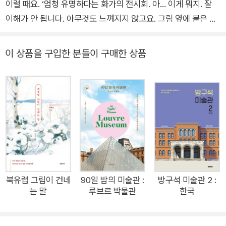
이럴 때요. ‘엄청 유명하다는 화가의 전시회. 아… 이게 뭐지. 잘
이해가 안 됩니다. 아무것도 느껴지지 않고요. 그림 옆에 붙은 제
목과 그린 재료까지 빠뜨리지 않고 읽습니다. 전시설명문도 보고
요. 그런데, 더더욱 무슨 말인지 모르겠어요. 둘러보니 모두 조용
이 상품을 구입한 분들이 구매한 상품
히 전시를 즐기고 있습니다. 나만 이해 못하는 건가 싶어요. 역시
미술을 제대로 즐기려면 공부를 해야겠습니다. 서양미술사도 좀
읽고 유명 작가들도 찾아보면서요.’ (어느 당황한 관람객) 나는 그
림을 왜 보는 걸까? 무엇을 위해 미술 관련 책을 읽고, 미술관에
갈까? 대답은 쉽게 나왔습니다. “감동하고 싶어서지.” _p.25 우
리는 왜 미술을 공부부터 하려고 할까요. 무언가 느끼고 감동하기
위해 미술관에 가는 건데 말이지요. 『우리 각자의 미술관』은 지식
으로부터 출발하지 않습니다. 미술과 내가 오롯이 만나는 경험,
깊이 알아가는 과정을 거친 후 특별한 대상을 알아가는 것처럼 지
북유럽 그림이 건네
90일 밤의 미술관 :
방구석 미술관 2 :
는 말
루브르 박물관
한국
식을 공부합니다. 이 책은 이론서가 아닙니다. 어쩐지 미술이 어
렵고, 미술관 가기가 부담스러운 사람들이 툭 털어 넣듯 복용할
수 있는 실용서입니다. 작품을 어떻게 봐야 할지 막막할 때 자그