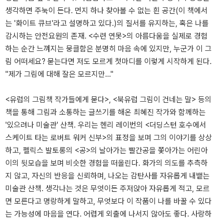
생각하면 주눅이 든다. 먼지 하나 찾아볼 수 없는 흰 공간(이 책에서
는 '화이트 큐브'라고 설명하고 있다.)의 질서를 유지하는, 혹은 나를
감시하는 안전요원의 존재. <수련 연못>의 아름다움을 실제로 경험
하는 순간 느껴지는 뭉클함은 분명히 마음 속에 있지만, 누군가 이 그
림 어떠세요? 묻는다면 저도 모르게 첫마디를 이렇게 시작하게 된다.
"제가 그림에 대해 잘은 모르지만..."
<유럽의 그림책 작가들에게 묻다>, <북유럽 그림이 건네는 말> 등의
책을 통해 그림과 소통하는 글쓰기를 해온 최혜진 작가와 함께하는
'있으려나 미술관' 산책. 우리는 헨리 레이번의 <더딩스턴 호수에서
스케이트 타는 로버트 워커 신부>의 표정을 보며 그의 이야기를 상상
하고, 펠릭스 발토롱의 <공>의 날아가는 빨간공을 쫓아가는 어린아
이의 뒷모습을 보며 비슷한 경험을 떠올린다. 화가의 의도를 추측하
지 않고, 자신의 반응을 신뢰하며, 나오는 감탄사를 자유롭게 내뱉는
미술관 산책. 생각나는 것은 무엇이든 주저앉아 자유롭게 적고, 모르
면 모른다고 명랑하게 말하고, 무엇보다 이 작품이 나를 바꿀 수 있다
는 가능성에 마음을 연다. 어렵게 외출에 나서지 않아도 좋다. 사랑하