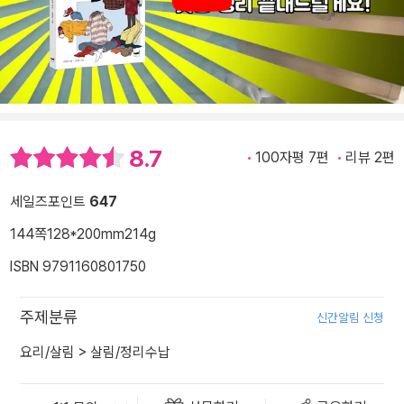
8.7
100자평 7편
리뷰 2편
세일즈포인트
647
144쪽
128*200mm
214g
ISBN 9791160801750
주제분류
신간알림 신청
요리/살림
>
살림/정리수납