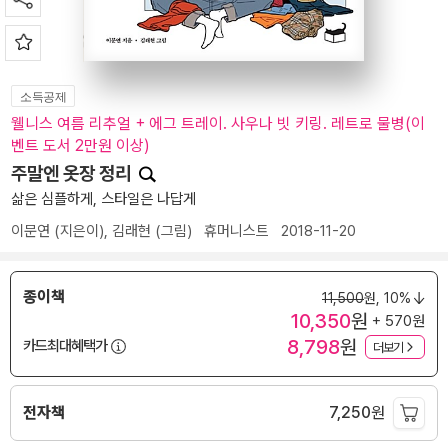
소득공제
웰니스 여름 리추얼 + 에그 트레이. 사우나 빗 키링. 레트로 물병(이
벤트 도서 2만원 이상)
주말엔 옷장 정리
삶은 심플하게, 스타일은 나답게
이문연
(지은이),
김래현
(그림)
휴머니스트
2018-11-20
종이책
11,500
원,
10%
10,350
원
+ 570원
8,798
원
카드최대혜택가
더보기
전자책
7,250
원