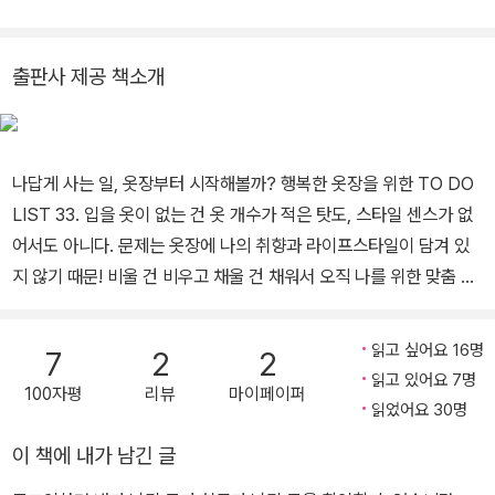
코디북》 등에 그림을 그렸습니다. 이러한 작업에 몰두하며 매일 저 자
신을 알아 가고 있습니다. 그 시작은 제 몸을 이해하는 데 있는 것 같
출판사 제공 책소개
아요. 친구들도 그 첫걸음을 힘차게 내딛기를 응원합니다.
나답게 사는 일, 옷장부터 시작해볼까? 행복한 옷장을 위한 TO DO
LIST 33. 입을 옷이 없는 건 옷 개수가 적은 탓도, 스타일 센스가 없
어서도 아니다. 문제는 옷장에 나의 취향과 라이프스타일이 담겨 있
지 않기 때문! 비울 건 비우고 채울 건 채워서 오직 나를 위한 맞춤 옷
장 만드는 과정을 33단계로 정리했다. 나를 둘러싼 복잡함들을 심플
하게 덜어내고 싶다면, 나의 스타일을 찾아 자신감 있게 살고 싶다면,
읽고 싶어요 16명
7
2
2
이번 주말엔 이 책으로 옷장 정리에 도전해보자. 모든 건 ‘잘못된 옷
읽고 있어요 7명
100자평
리뷰
마이페이퍼
장’ 때문이었다;; 행복한 옷장을 위한 TO DO LIST 33 오늘 아침에
읽었어요 30명
도 뭘 입을지 몰라 한참 고민하셨나요? 엉망인 옷장, 어디부터 손대
이 책에 내가 남긴 글
야 할지 모르겠나요? 옷장에 나의 취향과 라이프스타일이 담겨 있지
않으면 옷이 아무리 많아도 입을 옷이 없다고 느껴진답니다. 만족도