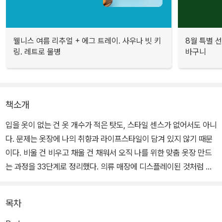
웰니스 여름 리추얼 + 에그 트레이. 사우나 빗 키
8월 특별 선
링. 레트로 물병
바구니
책소개
입을 옷이 없는 건 옷 개수가 적은 탓도, 스타일 센스가 없어서도 아니
다. 문제는 옷장에 나의 취향과 라이프스타일이 담겨 있지 않기 때문
이다. 비울 건 비우고 채울 건 채워서 오직 나를 위한 맞춤 옷장 만드
는 과정을 33단계로 정리했다. 의류 매장에 디스플레이된 것처럼 오
늘 입을 옷이 한눈에 보이는 옷장을 갖게 되며, 어떤 걸 꺼내 입어도
잘 어울려서 어딜 가든, 누굴 만나든 자신감 넘치는 하루를 보낼 수 있
목차
을 것이다.