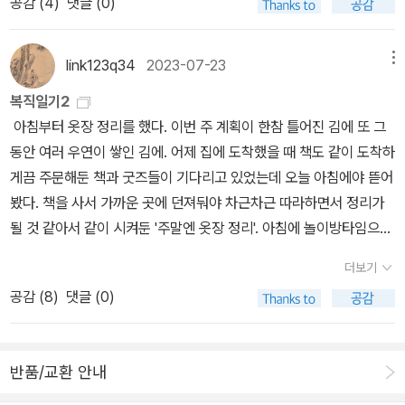
공감 (
4
)
댓글 (0)
link123q34
2023-07-23
메뉴
복직일기2
아침부터 옷장 정리를 했다. 이번 주 계획이 한참 틀어진 김에 또 그
동안 여러 우연이 쌓인 김에. 어제 집에 도착했을 때 책도 같이 도착하
게끔 주문해둔 책과 굿즈들이 기다리고 있었는데 오늘 아침에야 뜯어
봤다. 책을 사서 가까운 곳에 던져둬야 차근차근 따라하면서 정리가
될 것 같아서 같이 시켜둔 '주말엔 옷장 정리'. 아침에 놀이방타임으로
가벼운 책 한시간 정도 보고 지역분석하려고 했는데, 잘못 골라서 이
더보기
시간까지 옷장 정리. 작가 소개를 보고 찾아보니 옷 정리와 스타일
공감 (
8
)
댓글 (0)
코칭까지 같이 하시는 분이어서 설득력이 있었다. 책은 주말에 하는
옷장 정리 컨셉에 충실하다. 나는 옷장 정리가 주말 이틀로 된다고?
힘들어서 못한다 는 생각으로 가득했는데 직접 해보니 가능했다! 함
반품/교환 안내
정은 내가 일요일에 시작했다는 거. 토요일에 옷장을 비우고 남길 옷