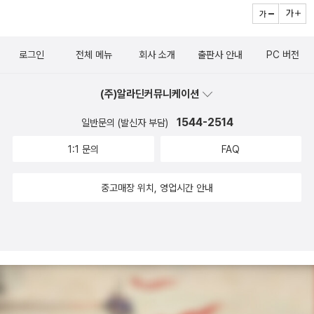
남기기. 일요일에 있는 옷으로 매치해보고 채울 템 정하기 구성이
다. 9시 반에 시작해서 중간에 밥도 먹고 힘들면 쉬고 4시까지 비우
고 남기기 끝. 비밀은 이번 계절의 옷만 정리하는 것. 옷장 정리 하면
로그인
전체 메뉴
회사 소개
출판사 안내
PC 버전
엄청 거대 프로젝트 같아서 언제나 손댈 수 없었는데 한 계절은 생각
보다 할만 했다. 모든 변화는 현 상태 파악으로 시작하니까 이번 계절
(주)알라딘커뮤니케이션
모든 옷을 바닥에 꺼내기로 시작한다. 코칭 경험상 모든 템 개수 40~
80개가 대한민국 평균이라고 한다. 옷, 속옷, 양말, 가방, 신발, 액세
1544-2514
일반문의 (발신자 부담)
서리까지. 오늘 요근래 받은 충격 중 상당히 큰 충격을 받았는데 옷만
1:1 문의
FAQ
꺼냈는데 80개였다. 120개 이상은 연예인 혹은 쇼퍼홀릭 등급. 난 둘
다 아닌데. 옷 좋아하지 않는데. 옷 입는것도 좋아하지도 않는데. 새삼
중고매장 위치, 영업시간 안내
시간과 누적의 힘이 무섭다. 꺼내다보니 나머지 기타템까지 하려고
하면 오늘 다 못 끝내고 온갖 짐이 다 나와있는 정신없는 상태로 일요
일 밤을 맞이하고 싶지 않아서 빠르게 포기. 옷만 먼저 정리하기로 한
선택이 정확했다. 지금 나는 사람들에게 어떤 이미지로 비춰지고 있
나요? 나는 어떤 이미지를 가진 사람이 되길 원하나요? 내 신체 부위
중에서 강조하면 좋을 매력 포인트는 무엇인가요? 내가 좋아하는 옷