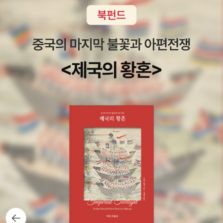
컬러는 무엇인가요? 내가 일하는 곳에서는 어떤 옷차림이 적절한가
요? 나는 어떤 옷을 입었을 때 몸과 마음이 편안한가요? 이러한 질문
들에 대한 답부터 찾은 다음에 '그런 걸 표현해줄 수 있는 옷이 무엇일
까'를 생각해야 하는 것이죠. 사람은 스스로를 더 잘 알게 될수록 자신
감이 생기고 자존감도 커져요. 나를 잘 알고, 나에게 맞는 옷을 당당하
게 고를 때의 만족감은 생각보다 정말 크답니다. - 68p 나는 옷은 몇
개 정해놓고 생각없이 그 중에서 꺼내입는 게 좋은데. 대체 무슨 옷이
80개나 있을까? 기가 막혔는데. 집에서 입는 옷 16개, 운동용 옷이 1
8개, 외출용 옷이 45개였다. (세다보니 왜인지 개수가 계속 달랐다.)
의아했던 건 나는 출근하고, 먹이를 포장해오고, 도서관에 다녀오고,
분기에 한번쯤 나들이 가는거 말고 외출이 없는데 왠 외출용 옷이 이
렇게나 많을까? 비율이 잘못 됐다는 생각이 가장 먼저. 다음은 운동
용 옷은 한번 입고 세탁하니까 많이 필요하긴 한데 저렇게나 많이 있
었나? 싶고. 집에서 입는 옷도 야금야금 저렇게나 많아졌었나 싶고.
근데 이건 솔직히 외출용 옷들이 슬금슬금 전환되었겠지 싶긴 하
지. 버리기는 1. 딱봐도 버릴 것 2. 사이즈가 안 맞는 것 3. 입었을 때
뒤로가
기