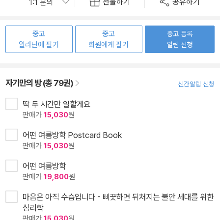
선물하기
공유하기
중고
중고
중고 등록
알라딘에 팔기
회원에게 팔기
알림 신청
자기만의 방 (총 79권)
신간알림 신청
딱 두 시간만 일할게요
판매가
15,030
원
어떤 여름방학 Postcard Book
판매가
15,030
원
어떤 여름방학
판매가
19,800
원
마음은 아직 수습입니다 - 삐끗하면 뒤처지는 불안 세대를 위한
심리학
판매가
15,030
원