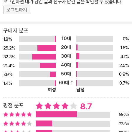
로그인하면 내가 남긴 글과 친구가 남긴 글을 확인할 수 있습니다.
200%, 나를 위한 맞춤 옷장 만드는 과정을 ‘해야 할 일 33개’로 명쾌
로그인하기
하게 정리했습니다. 옷장 정리를 하고 나면, ‘오늘은 또 뭘 입지?’ 옷
스트레스가 사라집니다 의류 매장에 디스플레이된 것처럼 오늘 입을
구매자 분포
옷이 한눈에 보이는 옷장을 갖게 될 거예요. 어떤 걸 꺼내 입어도 잘
10대
0%
1.8%
어울려서 어딜 가든, 누굴 만나든 자신감 넘치는 하루를 보낼 수 있어
20대
1.8%
25.2%
요. 복잡했던 삶이 심플해져요 허둥대던 아침은 여유롭게, 유행에 휩
30대
4.1%
32.3%
쓸리지 않고 나만의 스타일로 멋지게. 홀가분하고 스타일리시한 삶이
40대
시작됩니다.
2.5%
21.4%
50대
0.9%
7.9%
60대
0.7%
1.4%
여성
남성
8.7
평점 분포
55.6%
22.2%