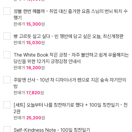
성불 한번 해볼까 - 취업 대신 출가한 요즘 스님의 번뇌 퇴치 수
행기
판매가
15,300
원
빵 고르듯 살고 싶다 - 빈 쟁반에 담고 싶은 오늘, 최신개정판
판매가
15,030
원
The White Book 작은 긍정 - 자주 불안하고 쉽게 우울해지는
당신을 위한 12가지 긍정감정 안내서
판매가
16,200
원
주말엔 산사 - 10년 차 디자이너가 펜으로 지은 숲속 자기만의
방
판매가
17,820
원
[세트] 오늘부터 나를 칭찬하기로 했다 + 100일 칭찬일기 - 전
2권
판매가
25,200
원
Self-Kindness Note - 100일 칭찬일기