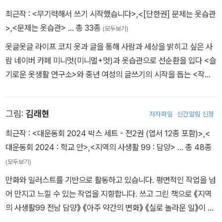
최근작 :
<무기력해서 쓰기 시작했습니다>
,
<[단한권] 문제는 옷습관
>
,
<문제는 옷습관>
… 총 33종
(모두보기)
옷글옷글 라이프 코치 옷과 글을 통해 사람과 세상을 밝히고 싶은 사
람 네이버 카페 미니멋(미니멀+멋)과 옷습관으로 선순환을 입다 <슬
기로운 옷생활 연구소>와 중년 여성의 글쓰기의 시작을 돕는 <작심
삶글>을 운영 중이다. 『스타일, 인문학을 입다』(북포스) 『주말엔 옷
장 정리』(휴머니스트) 『오늘도 입을 옷이 없다는 그녀에게』(아미가
그림:
김래현
저자파일
신간알림 신청
출판사) 『불혹, 옷에 지배받지 않고 나를 표현하는 법』(교보 퍼플)
『무기력해서 쓰기 시작했습니다』(미다스북스) 인스타그램: @ansy
최근작 :
<대운동회 2024 박스 세트 - 전2권 (엽서 12종 포함)>
,
<
d81
대운동회 2024 : 학교 안>
,
<지역의 사생활 99 : 담양>
… 총 48종
(모두보기)
만화와 일러스트를 기반으로 활동하고 있습니다. 평면적인 작업을 넘
어 만지고 느낄 수 있는 작업을 지향합니다. 쓰고 그린 책으로 《지역
의 사생활99 전남 담양》 《아주 약간의 변화》 《실로 놀라운 일》이 있
으며, 《who? special 김연경》 《레고 가족》 《환상 해결사》 《민쩌미