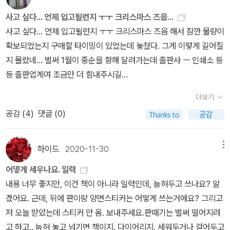
사고 싶다... 언제 입고될런지 ㅜㅜ 크리스마스 즈음...
사고 싶다... 언제 입고될런지 ㅜㅜ 크리스마스 즈음 해서 잠깐 물량이
확보되었는지 구매할 타이밍이 있었는데 놓쳤다. 그게 이렇게 길어질
지 몰랐네... 벌써 1월이 중순을 향해 달려가는데 출판사 ㅡ 인쇄소 등
등 출판업계여 조금만 더 힘내주시길...
더보기
공감 (
4
)
댓글 (0)
하이드
2020-11-30
메뉴
어떻게 세우나요. 일력
내용 너무 좋지만, 이건 책이 아니라 일력인데, 눕혀두고 쓰나요? 알
겠어요. 근데, 뒤에 판이랑 양면스티커는 어떻게 쓰는거에요? 그리고
저 오늘 받았는데 스티커 안 옴. 보내주세요.판때기는 벌써 떨어지려
고 하고.. 눕혀 놓고 넘기면 책이지. 다이어리지. 세워두거나 걸어두고