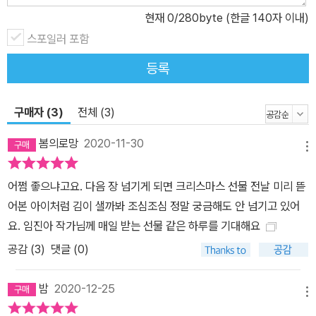
현재
0
/280byte (한글 140자 이내)
스포일러 포함
등록
구매자 (3)
전체 (3)
봄의로망
2020-11-30
메뉴
어쩜 좋으냐고요. 다음 장 넘기게 되면 크리스마스 선물 전날 미리 뜯
어본 아이처럼 김이 샐까봐 조심조심 정말 궁금해도 안 넘기고 있어
요. 임진아 작가님께 매일 받는 선물 같은 하루를 기대해요
공감 (
3
)
댓글 (0)
밤
2020-12-25
메뉴