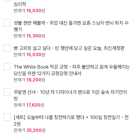
심리학
판매가
15,030
원
성불 한번 해볼까 - 취업 대신 출가한 요즘 스님의 번뇌 퇴치 수
행기
판매가
15,300
원
빵 고르듯 살고 싶다 - 빈 쟁반에 담고 싶은 오늘, 최신개정판
판매가
15,030
원
The White Book 작은 긍정 - 자주 불안하고 쉽게 우울해지는
당신을 위한 12가지 긍정감정 안내서
판매가
16,200
원
주말엔 산사 - 10년 차 디자이너가 펜으로 지은 숲속 자기만의
방
판매가
17,820
원
[세트] 오늘부터 나를 칭찬하기로 했다 + 100일 칭찬일기 - 전
2권
판매가
25,200
원