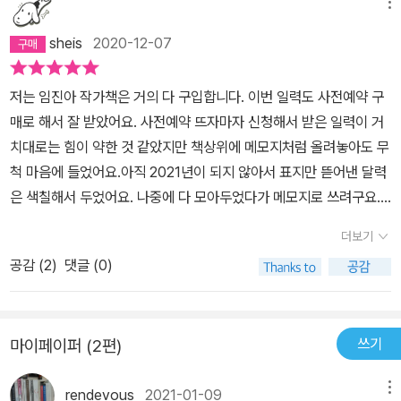
메뉴
sheis
2020-12-07
저는 임진아 작가책은 거의 다 구입합니다. 이번 일력도 사전예약 구
매로 해서 잘 받았어요. 사전예약 뜨자마자 신청해서 받은 일력이 거
치대로는 힘이 약한 것 같았지만 책상위에 메모지처럼 올려놓아도 무
척 마음에 들었어요.아직 2021년이 되지 않아서 표지만 뜯어낸 달력
은 색칠해서 두었어요. 나중에 다 모아두었다가 메모지로 쓰려구요.^
^그런데 알라딘에서 문자가 왔어요. 일력이 잘 세워지지 않는 부분을
더보기
개선해서 일력을 다시 보내주겠다구요.깜짝 놀랐고 이 정도도 충분히
공감 (
2
)
댓글 (0)
괜찮고 만족하는데 하는 생각이 들었어요. 그런데 요즘 코로나19로
경기가 무척 안좋고 출판업계는 더 심하다고하는데 이 문제로 해당출
판사가 큰 타격은 겪지않았으면 좋겠습니다. 이제는 개선된 일력으로
쓰기
마이페이퍼 (2편)
판매가 될테지만 저처럼 이미 판매가 된 걸 다시 보내주시면 출판사
의 피해가 클 것 같아서 걱정입니다....그리고 고객만족을 위해 애써주
rendevous
2021-01-09
메뉴
신 알라딘에게도 감사드립니다.