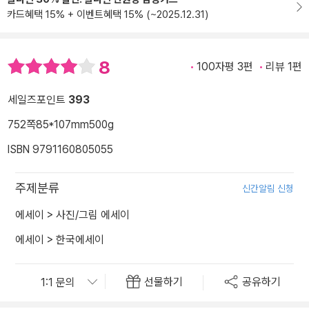
카드혜택 15% + 이벤트혜택 15% (~2025.12.31)
8
100자평 3편
리뷰 1편
세일즈포인트
393
752쪽
85*107mm
500g
ISBN 9791160805055
주제분류
신간알림 신청
에세이
>
사진/그림 에세이
에세이
>
한국에세이
선물하기
공유하기