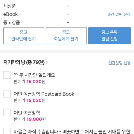
새상품
-
eBook
-
출간 알림 신청
중고상품
-
중고
중고
중고 등록
알라딘에 팔기
회원에게 팔기
알림 신청
자기만의 방 (총 79권)
신간알림 신청
딱 두 시간만 일할게요
판매가
15,030
원
어떤 여름방학 Postcard Book
판매가
15,030
원
어떤 여름방학
판매가
19,800
원
마음은 아직 수습입니다 - 삐끗하면 뒤처지는 불안 세대를 위한