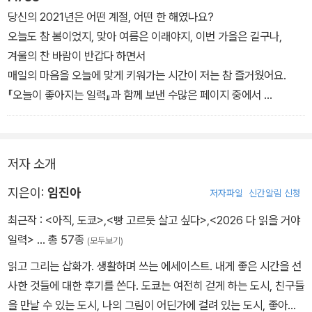
사소한 장면에 웃고, 지나가는 말로 위로를 받으면서요.
당신의 2021년은 어떤 계절, 어떤 한 해였나요?
「Prologue」
오늘도 참 봄이었지, 맞아 여름은 이래야지, 이번 가을은 길구나,
겨울의 찬 바람이 반갑다 하면서
매일의 마음을 오늘에 맞게 키워가는 시간이 저는 참 즐거웠어요.
『오늘이 좋아지는 일력』과 함께 보낸 수많은 페이지 중에서
기억에 남는 종이가 있다면 저는 무엇보다도 기쁠 것 같아요.
끝까지 뜯어주셔서 감사합니다.
저자 소개
내일은 어떤 하루가 될까요?
「Epilogue」
지은이:
임진아
저자파일
신간알림 신청
최근작 :
<아직, 도쿄>
,
<빵 고르듯 살고 싶다>
,
<2026 다 읽을 거야
일력>
… 총 57종
(모두보기)
읽고 그리는 삽화가. 생활하며 쓰는 에세이스트. 내게 좋은 시간을 선
사한 것들에 대한 후기를 쓴다. 도쿄는 여전히 걷게 하는 도시, 친구들
을 만날 수 있는 도시, 나의 그림이 어딘가에 걸려 있는 도시, 좋아하