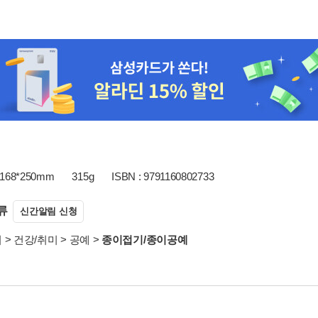
168*250mm
315g
ISBN : 9791160802733
류
신간알림 신청
서
>
건강/취미
>
공예
>
종이접기/종이공예