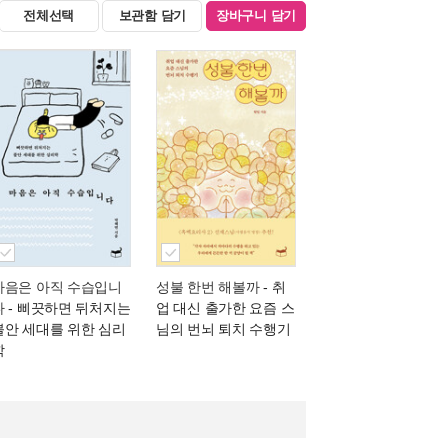
전체선택
보관함 담기
장바구니 담기
마음은 아직 수습입니
성불 한번 해볼까
- 취
다
- 삐끗하면 뒤처지는
업 대신 출가한 요즘 스
불안 세대를 위한 심리
님의 번뇌 퇴치 수행기
학