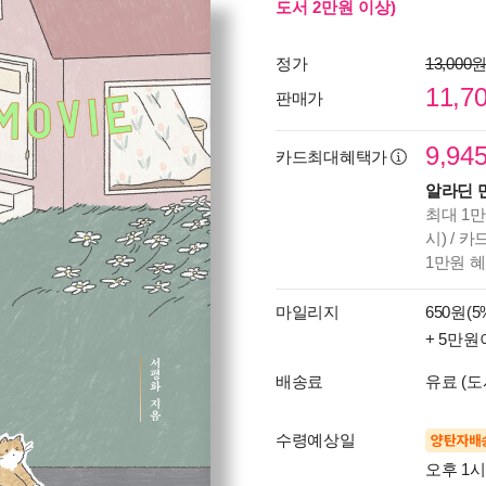
도서 2만원 이상)
정가
13,000
11,7
판매가
9,94
카드최대혜택가
알라딘 
최대 1만
시) / 
1만원 
마일리지
650원(5
+ 5만원
배송료
유료 (도
수령예상일
양탄자배
오후 1