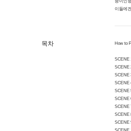
종이인형 
이들에겐
목차
How to P
SCENE 1
SCENE 2.
SCENE 3
SCENE 4.
SCENE 5
SCENE 6.
SCENE 7.
SCENE 8
SCENE 9.
SCENE 10