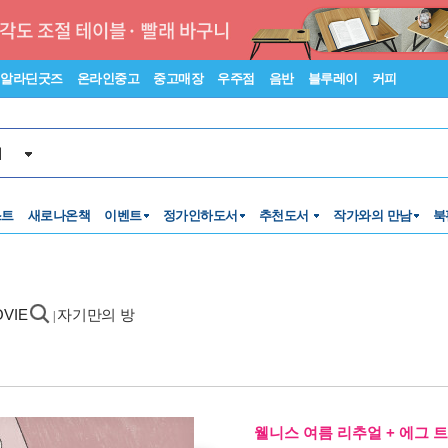
알라딘굿즈
온라인중고
중고매장
우주점
음반
블루레이
커피
서
스트
새로나온책
이벤트
정가인하도서
추천도서
작가와의 만남
북
OVIE
자기만의 방
|
웰니스 여름 리추얼 + 에그 트