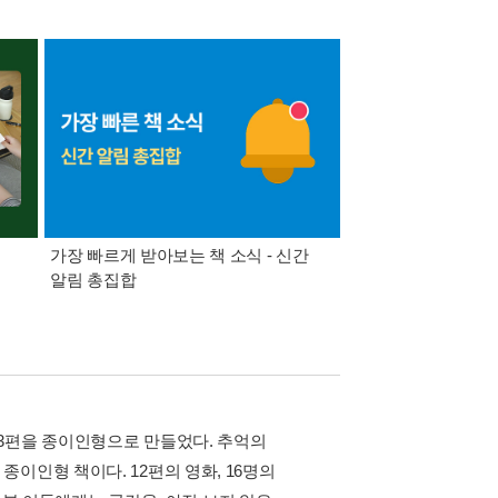
가장 빠르게 받아보는 책 소식 - 신간
경기컬처패스 1만원 
알림 총집합
3편을 종이인형으로 만들었다. 추억의
이인형 책이다. 12편의 영화, 16명의