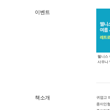
이벤트
웰니스 
사우나 
책소개
귀엽고 
종이인형