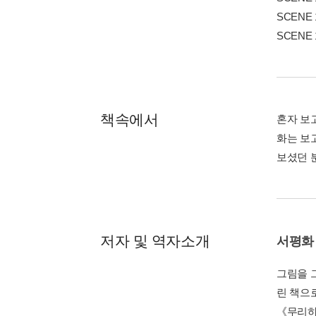
SCENE 11
SCENE 1
책속에서
혼자 보
화는 보
보셨던 
저자 및 역자소개
서평화
그림을 
린 책으
《무리하