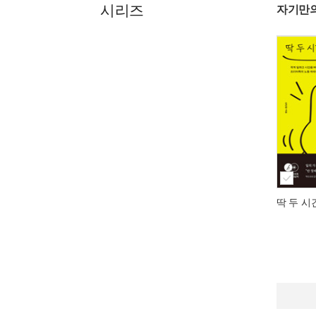
시리즈
자기만의
딱 두 