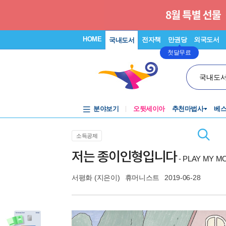
HOME
전자책
만권당
외국도서
국내도서
첫달무료
국내도
분야보기
오뒷세이아
추천마법사
베
소득공제
저는 종이인형입니다
- PLAY MY M
서평화
(지은이)
휴머니스트
2019-06-28