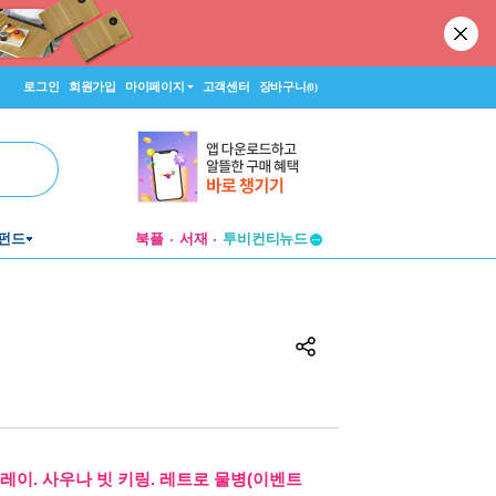
로그인
회원가입
마이페이지
고객센터
장바구니
(0)
펀드
북플
서재
투비컨티뉴드
창작플랫폼
투비컨티뉴드
레이. 사우나 빗 키링. 레트로 물병(이벤트