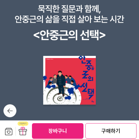
뒤로가
기
보관함담기
선물하기
장바구니
구매하기
선물하기