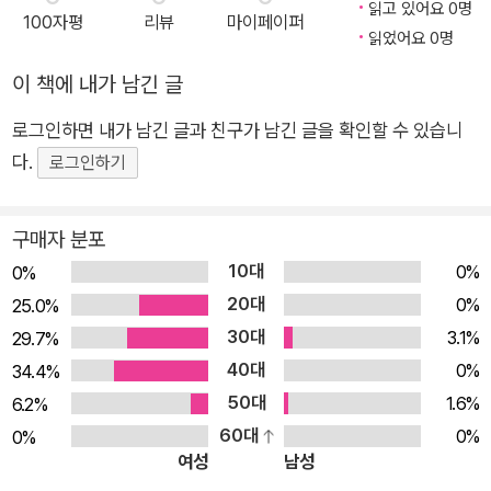
링북'에 부드럽게 칠하기만 하면 멋진 그림이 완성된다. 영상 튜
읽고 있어요 0명
100자평
리뷰
마이페이퍼
토리얼도 함께 활용해보자. 20만 인스타그래머가 따라 그리고
읽었어요 0명
싶었던 드로잉메리 작가의 아크릴물감 컬러링 아트북 『Merry P
이 책에 내가 남긴 글
eople』 # 특징1 일반 컬러링북이 아니예요. ‘컬러링 아트북’이라
로그인하면 내가 남긴 글과 친구가 남긴 글을 확인할 수 있습니
고 합니다. 평소 좋아하던 작가의 작품을 직접 칠해볼 수 있고, 작
다.
가의 컬러링 노하우까지 알려주는 컬러링 아트북! ‘튜토리얼북’의
로그인하기
설명을 따라 작가의 스케치가 프린트되어 있는 ‘컬러링북’을 슥슥
칠하기만 하면 됩니다. # 특징2 곰손도, 초보자도 할 수 있는 아
구매자 분포
크릴물감 컬러링 아크릴물감은 일반인에게는 낯선 미술재료인데
10대
0%
0%
요. 알고 보면 초보자에게 딱인 재료랍니다. 두세 번씩 덧칠하며
20대
0%
25.0%
완성할 수 있어서 망칠 걱정 없어요. 게다가 드로잉메리 작가가
30대
3.1%
29.7%
아크릴물감 초보를 위한 기초지식, 준비물과 컬러링 기본기는 물
40대
0%
34.4%
론 모든 작품마다 색 섞는 법, 컬러링하는 방법을 ‘튜토리얼북’에
50대
1.6%
6.2%
담았습니다. 엄청 친절하게 설명되어 있어서 그대로 따라 색칠하
60대
0%
0%
기만 하면 돼요. 처음이어도 걱정 마세요! # 특징3 컬러링에 최적
여성
남성
화된 제작사양으로 만들었어요. 작가의 노하우가 담긴 ‘튜토리얼