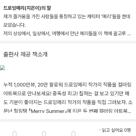
아진다는 채색 영상은 누적 1,100만 명 이상이 보기도 했다. 지은 책
드로잉메리(지은이)의 말
으로 『Merry Summer』, 『Merry People』이 있으며, 출간 즉시 예
제가 즐거움을 가진 사람들을 통칭하고 있는 캐릭터 ‘메리’들을 한데
술 분야 베스트셀러에 올랐다. 『작은 여행, 다녀오겠습니다』 등의 책
모았습니다.
에 그림을 그렸다. 인스타그램 @drawingmary
저의 상상에서, 일상에서, 여행에서 만난 메리들을 이 책에 골고루 담
았어요.
출판사 제공 책소개
누적 1,000만뷰, 20만 팔로워 드로잉메리 작가의 작품을 컬러링
아트북으로 만나보세요! 중독성 최고! 칠하는 걸 보고 있기만 해
도 기분이 좋아지는 드로잉메리 작가의 작품을 직접 그려보자. 소
문난 힐링템 『Merry Summer』에 이은 두 번째 컬러링 아트북
출간! 작가의 노하우와 작품별 칠하는 법을 담은 '튜토리얼북'을
보며 작가가 실제로 쓰는 용지(220g)에 스케치를 인쇄한 '컬러
읽고 싶어요 0명
0
0
0