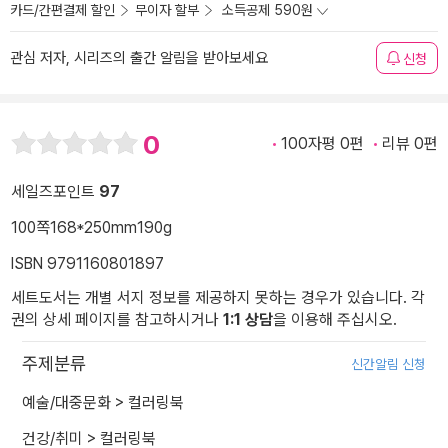
카드/간편결제 할인
무이자 할부
소득공제 590원
관심 저자, 시리즈의 출간 알림을 받아보세요
신청
0
100자평 0편
리뷰 0편
세일즈포인트
97
100쪽
168*250mm
190g
ISBN 9791160801897
세트도서는 개별 서지 정보를 제공하지 못하는 경우가 있습니다. 각
권의 상세 페이지를 참고하시거나
1:1 상담
을 이용해 주십시오.
주제분류
신간알림 신청
예술/대중문화
>
컬러링북
건강/취미
>
컬러링북