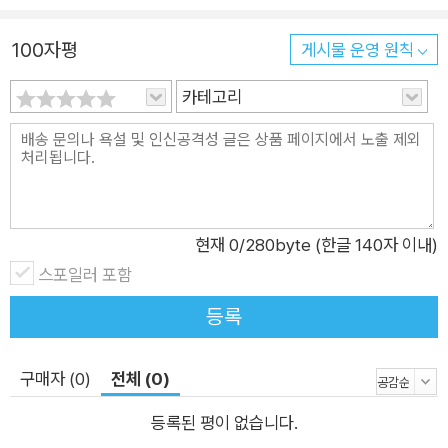
북’과 스케치가 인쇄된 ‘컬러링북’ 두 권으로 분권되어 있어요. 작
100자평
가의 완성 그림과 노하우가 담긴 튜토리얼북은 색이 뒷장에 비치
게시물 운영 원칙
지 않도록 두꺼운 종이에 인쇄했어요. 컬러링북은 드로잉메리 작
카테고리
가가 실제로 사용하는 220g 종이에 스케치를 인쇄했어요.(엄청
두꺼워요!) 게다가 한 장씩 촥 뜯어서 그릴 수 있는 특수제본도 했
습니다.(엄청 편리해요!) 스케치 뒷장에는 그림 그린 날을 기록할
수 있는 공간을 준비해두었어요. 튜토리얼북을 펼쳐놓고 참고하
면서 컬러링북을 칠해보세요. ‘자기만의 방’ 블로그와 유튜브에서
현재
0
/280byte (한글 140자 이내)
작가가 직접 채색하는 영상 튜토리얼도 제공합니다.
스포일러 포함
등록
구매자 (0)
전체 (0)
등록된 평이 없습니다.