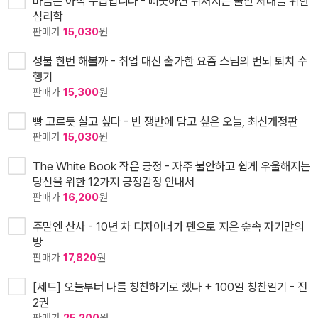
마음은 아직 수습입니다 - 삐끗하면 뒤처지는 불안 세대를 위한
심리학
판매가
15,030
원
성불 한번 해볼까 - 취업 대신 출가한 요즘 스님의 번뇌 퇴치 수
행기
판매가
15,300
원
빵 고르듯 살고 싶다 - 빈 쟁반에 담고 싶은 오늘, 최신개정판
판매가
15,030
원
The White Book 작은 긍정 - 자주 불안하고 쉽게 우울해지는
당신을 위한 12가지 긍정감정 안내서
판매가
16,200
원
주말엔 산사 - 10년 차 디자이너가 펜으로 지은 숲속 자기만의
방
판매가
17,820
원
[세트] 오늘부터 나를 칭찬하기로 했다 + 100일 칭찬일기 - 전
2권