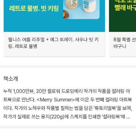
웰니스 여름 리추얼 + 에그 트레이. 사우나 빗 키
8월 특별 선
링. 레트로 물병
바구니
책소개
누적 1,000만뷰, 20만 팔로워 드로잉메리 작가의 작품을 컬러링 아
트북으로 만난다. <Merry Summer>에 이은 두 번째 컬러링 아트북
이다. 작가의 노하우와 작품별 칠하는 법을 담은 '튜토리얼북'을 보며,
작가가 실제로 쓰는 용지(220g)에 스케치를 인쇄한 '컬러링북'에 부
드럽게 칠하기만 하면 멋진 그림이 완성된다.