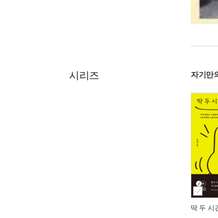
시리즈
자기만의
딱 두 