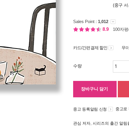
(중구 서
Sales Point :
1,012
8.9
100자평(
카드/간편결제 할인
무이
수량
장바구니 담기
중고로
중고 등록알림 신청
관심 저자, 시리즈의 출간 알