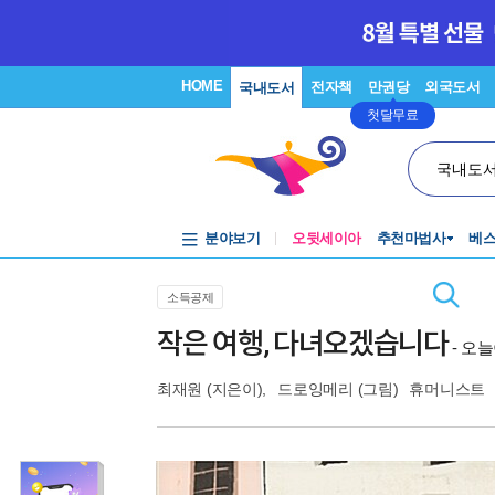
HOME
전자책
만권당
외국도서
국내도서
첫달무료
국내도
분야보기
오뒷세이아
추천마법사
베
소득공제
작은 여행, 다녀오겠습니다
- 오
최재원
(지은이),
드로잉메리
(그림)
휴머니스트