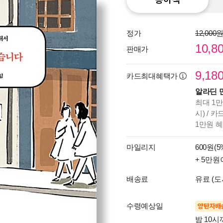
정가
12,000
10,8
판매가
9,18
카드최대혜택가
알라딘 
최대 1만
시) / 
1만원 
마일리지
600원(5
+ 5만원
배송료
유료 (도
수령예상일
양탄자배
밤 10