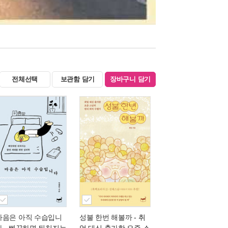
전체선택
보관함 담기
장바구니 담기
마음은 아직 수습입니
성불 한번 해볼까
- 취
다
- 삐끗하면 뒤처지는
업 대신 출가한 요즘 스