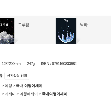
128*200mm
247g
ISBN : 9791160800982
류
신간알림 신청
서
>
여행
>
국내 여행에세이
서
>
에세이
>
여행에세이
>
국내여행에세이