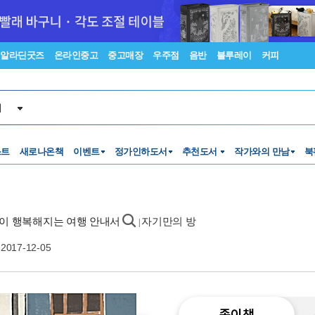
알라딘굿즈
온라인중고
중고매장
우주점
음반
블루레이
커피
서
스트
새로나온책
이벤트
정가인하도서
추천도서
작가와의 만남
북
늘이 행복해지는 여행 안내서
자기만의 방
|
2017-12-05
종이책