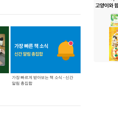
가장 빠르게 받아보는 책 소식 - 신간
경기컬처패스 1만원 
알림 총집합