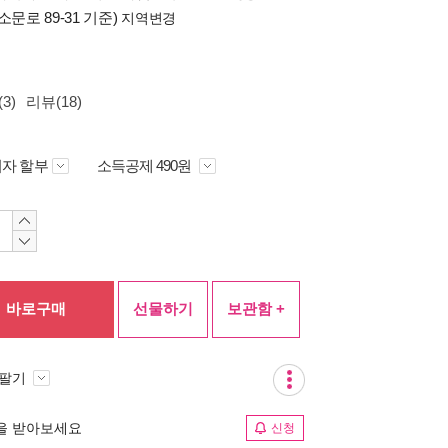
소문로 89-31 기준)
지역변경
3)
리뷰(18)
자 할부
소득공제 490원
바로구매
선물하기
보관함 +
 팔기
림을 받아보세요
신청