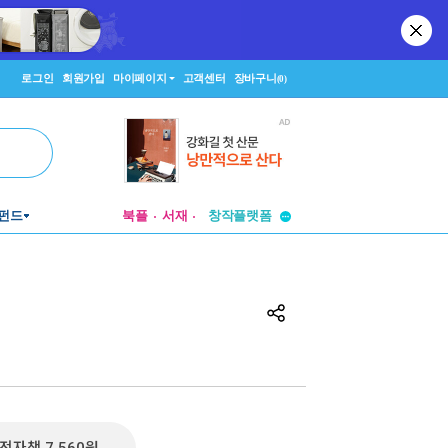
로그인
회원가입
마이페이지
고객센터
장바구니
(0)
펀드
북플
서재
투비컨티뉴드
창작플랫폼
투비컨티뉴드