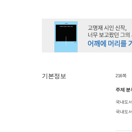
기본정보
216쪽
주제 분
국내도
국내도