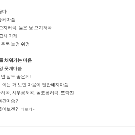
게
꼽다!
중헤마씀
 으지허곡, 돌은 낭 으지허곡
 고치 가게
추룩 놀멍 쉬멍
나를 채워가는 마음
하영 웃게마씀
연 잘도 좋은게!
 이는 거 보민 마음이 펜안헤져마씀
허곡, 시우롱허곡, 돌코롬허곡, 쪼락진
봉간마씀?
들어보젠?
더보기