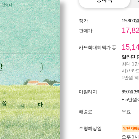
정가
19,800
17,8
판매가
15,1
카드최대혜택가
알라딘 
최대 1만
시) / 
1만원 
마일리지
990원(5
+ 5만원
배송료
무료
수령예상일
양탄자배
오후 1