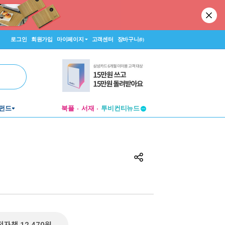
로그인
회원가입
마이페이지
고객센터
장바구니
(0)
펀드
북플
서재
투비컨티뉴드
창작플랫폼
투비컨티뉴드