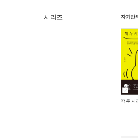
시리즈
자기만의
딱 두 