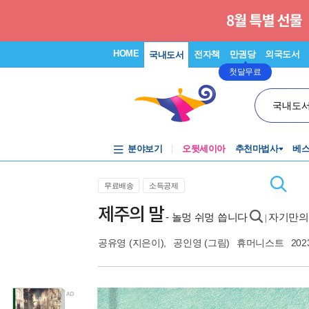
HOME
전자책
만권당
외국도서
국내도서
첫달무료
국내도
분야보기
오뒷세이아
추천마법사
베
무료배송
소득공제
제주의 말
- 놀멍 쉬멍 씁니다
자기만의
|
공유영
(지은이),
공인영
(그림)
휴머니스트
202