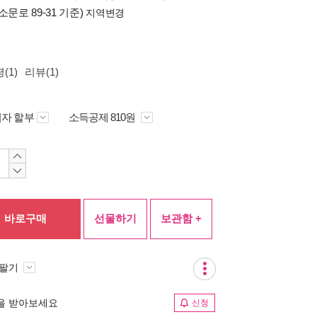
소문로 89-31 기준)
지역변경
(1)
리뷰(1)
자 할부
소득공제 810원
바로구매
선물하기
보관함 +
 팔기
림을 받아보세요
신청