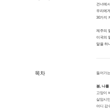
건너에서 
우리에게
30가지
제주의 
이국의 
말을 하
목차
들어가는
봄, 나를
고망이 
살암시민
어디 감