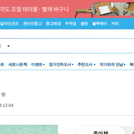
알라딘굿즈
온라인중고
중고매장
우주점
음반
블루레이
커피
서
스트
새로나온책
이벤트
정가인하도서
추천도서
작가와의 만남
북
 방
3-12-04
종이책