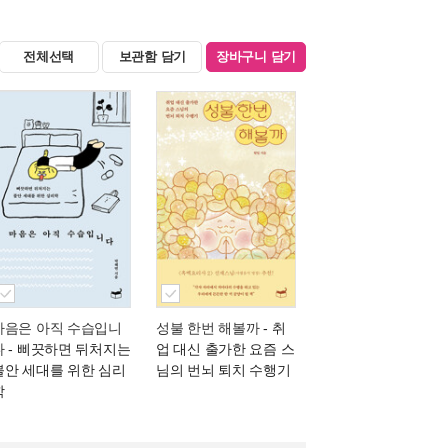
전체선택
보관함 담기
장바구니 담기
마음은 아직 수습입니
성불 한번 해볼까
- 취
다
- 삐끗하면 뒤처지는
업 대신 출가한 요즘 스
불안 세대를 위한 심리
님의 번뇌 퇴치 수행기
학