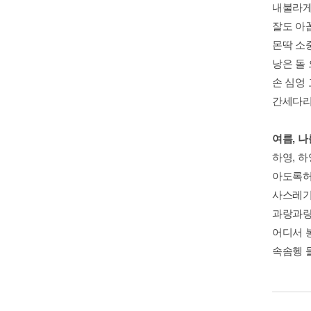
내불라
잘도 아
몬딱 소
낭은 돌
손 심엉
간세다리
여름, 
하영, 
아도록허
사스레기
과랑과랑
어디서 
속솜헹 