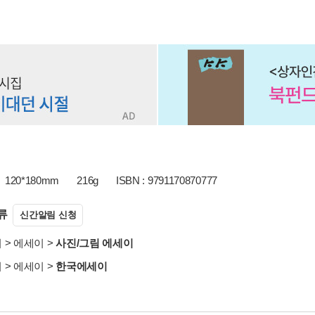
120*180mm
216g
ISBN : 9791170870777
류
신간알림 신청
서
>
에세이
>
사진/그림 에세이
서
>
에세이
>
한국에세이