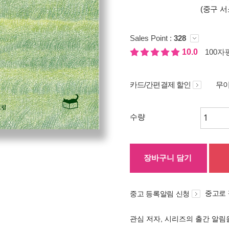
(중구 서
Sales Point :
328
10.0
100자평
카드/간편결제 할인
무이
수량
장바구니 담기
중고로
중고 등록알림 신청
관심 저자, 시리즈의 출간 알