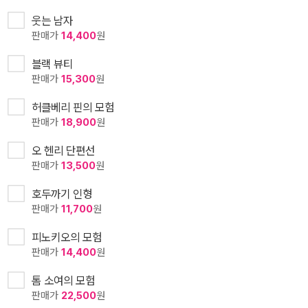
웃는 남자
판매가
14,400
원
블랙 뷰티
판매가
15,300
원
허클베리 핀의 모험
판매가
18,900
원
오 헨리 단편선
판매가
13,500
원
호두까기 인형
판매가
11,700
원
피노키오의 모험
판매가
14,400
원
톰 소여의 모험
판매가
22,500
원