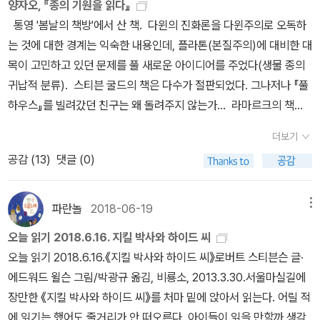
양자오, 『종의 기원을 읽다』
를 접할 때 보이는 공통적 반응은 현실 세계에서 불가능한 현상을 목
통영 '봄날의 책방'에서 산 책. 다윈의 진화론을 다윈주의로 오독하
도함에 따른 것이다. 순수 악 또는 절대 악의 구현, 즉 악마를. 뭔가
는 것에 대한 경계는 익숙한 내용인데, 플라톤(본질주의)에 대비한 대
불쾌하고 싫거든요. 그렇게 혐오감을 주는 사람은 평생 처음이었지
목이 고민하고 있던 문제를 풀 새로운 아이디어를 주었다(생물 종의
만, 왜 싫은지 도무지 알 수가 없습니다. 어딘가 잘못된 것이 틀림없
귀납적 분류). 스티븐 굴드의 책은 다수가 절판되었다. 그나저나 『풀
는, 어디라고 꼭 집어 말할 수는 없지만 크게 잘못되었다는 느낌을 강
하우스』를 빌려갔던 친구는 왜 돌려주지 않는가... 라마르크의 책도
하게 주는 그런 사람이었습니다. (P.20) 이 소설의 전반부가 변호사
번역된 것이 있다! 찰스 다윈 라마르크 토머스 헉슬리 에라스무스
더보기
어터슨의 시각에서 사건을 조망하는 반면, 후반부는 래니언 박사의
다윈 스티븐 제이 굴드 에드워드 윌슨 리처드 도킨스 기타 알라딘
진술과 헨리 지킬의 참회록으로 이루어져 있다. 지킬 박사는 인간의
공감 (
13
)
댓글 (0)
은 24주년을 맞았고, 나는 2005. 1. 1. 데리다 『법의 힘』을 시작으로
이중성을 분리하여 추한 모습을 하나의 실체로 구현하였다. 자신의
2023. 6. 22.까지 알라딘에서 2,033권을 샀다고 한다. 사는 책을 읽
능력으로 하이드를 통제할 수 있다고 자신하였다. 자신의 생각이 오
는지와는 별개로, 책을 구매하는 양과 빈도는 꽤 많은 편이라고 생각
파란놀
2018-06-19
메뉴
만이었음을 깨달았을 때 그는 이미 하이드에게 지배당하였다. 수렁에
했는데, 서초구에 나보다 (알라딘에서) 책을 많이 산 분이 이백예순아
오늘 읽기 2018.6.16. 지킬 박사와 하이드 씨
빠진 사람처럼 한발 두발 가라앉는 상황에서도 그는 사악한 탐욕의
홉 분이나 계신다고 하니 살짝 오기가 생긴다.이와 같은 서술을 통해
오늘 읽기 2018.6.16.《지킬 박사와 하이드 씨》로버트 스티븐슨 글·
쾌락을 포기하지 못하였다. 죄를 범하는 것은 결국 하이드였으니까
내가 ‘종‘이라는 이름을 서로 밀접하고 비슷한 개체에 대해 편의상 임
에드워드 윌슨 그림/박광규 옮김, 비룡소, 2013.3.30.서울마실길에
그건 하이드인 거라고 생각했지. ‘지킬’은 잘못이 없다고. 다시 자기로
의로 붙였다는 것과 그것이 ‘변종‘이라는 이름과 본질적으로 다르지
장만한 《지킬 박사와 하이드 씨》를 처마 밑에 앉아서 읽는다. 어릴 적
깨어나 보면, 선량한 본질은 상실되지 않고 그대로 있으니 ‘지킬 박
않다는 사실을 이해했을 것이다. 변종은 차이점이 비교적 적고 유사
에 읽기는 했어도 줄거리가 안 떠오른다. 아이들이 읽을 만할까 생각
사’는 기회만 있으면 하이드가 저지른 죄를 서둘러 지워 버리고자 애