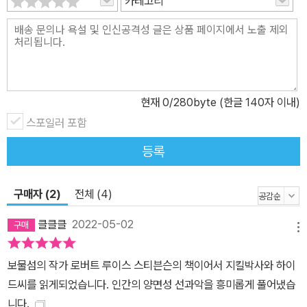
카테고리
현재
0
/280byte (한글 140자 이내)
스포일러 포함
등록
구매자 (2)
전체 (4)
클클클
2022-05-02
메뉴
보물섬의 작가 로버트 루이스 스티븐슨의 책이어서 지킬박사와 하이
드씨를 읽게되었습니다. 인간의 양면성 선과악을 흥미롭게 풀어냈습
니다.