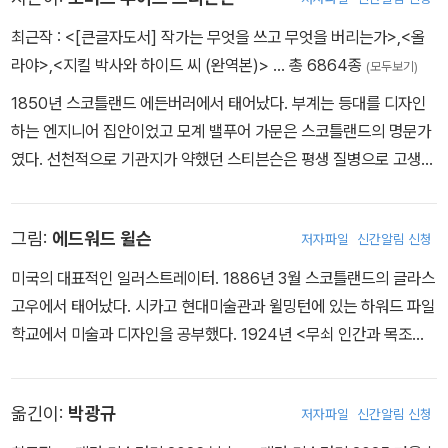
최근작 :
<[큰글자도서] 작가는 무엇을 쓰고 무엇을 버리는가>
,
<올
라야>
,
<지킬 박사와 하이드 씨 (완역본)>
… 총 6864종
(모두보기)
1850년 스코틀랜드 에든버러에서 태어났다. 부계는 등대를 디자인
하는 엔지니어 집안이었고 모계 밸푸어 가문은 스코틀랜드의 명문가
였다. 선천적으로 기관지가 약했던 스티븐슨은 평생 질병으로 고생했
다. 독실한 장로교 신자 집안에서 자란 어린 시절, 유독 종교색이 강한
유모가 병석에 누운 그에게 존 버니언과 성서 이야기를 들려주곤 했
그림:
에드워드 윌슨
저자파일
신간알림 신청
는데, 훗날 그는 『어린이의 시의 정원』에서 유모에게 헌사를 바쳤다.
또한 어린 시절 내내 어머니와 유모에게 이야기를 들려주기도 하고
미국의 대표적인 일러스트레이터. 1886년 3월 스코틀랜드의 글라스
직접 쓰기도 했다. 1867년 집안의 바람대로 에든버러 공과대학에 들
고우에서 태어났다. 시카고 현대미술관과 윌밍턴에 있는 하워드 파일
어갔으나 공학에 흥미를 갖지 못하고 법으로 전공을 바꿨다. 당시 가
학교에서 미술과 디자인을 공부했다. 1924년 <무쇠 인간과 목조선
족과 수시로 여행을 다니며 글쓰기의 영감을 받았고 이후 여행 이야
들>에 처음으로 삽화를 그렸고, 이밖에도 70편이 넘는 많은 책에 삽
기를 즐겨 썼다. 대학 시절 대마를 피우고 매음굴에 드나들기도 했으
화를 그렸다.
며 종교를 저버리고 아버지와 갈등을 빚기도 했다. 1880년 두 아이
옮긴이:
박광규
저자파일
신간알림 신청
의 어머니인 이혼녀 패니 반 드 그리프트 오스번과 결혼한 후 의붓아