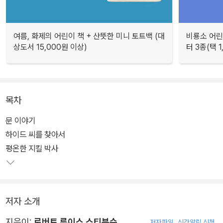
여름, 화제의 어린이 책 + 산뜻한 미니 토트백 (대
비룡소 어린
상도서 15,000원 이상)
터 3종(택 1
목차
문 이야기
하이드 씨를 찾아서
평온한 지킬 박사
저자 소개
지은이:
로버트 루이스 스티븐슨
저자파일
신간알림 신청