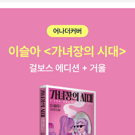
있음을 알 수 있다.- P155다시 강조하지만 다윈이 원래 『종의 기원』
였다.우리 말의 어원을 알려주는 글들이 화면에 계속 나왔다. 우와! 이
사에게 유언장을 남기고 하이드를 지켜 달라고 부탁한 사람은 누구였
에서 말한 자연선택은 동일한 종 사이의 경쟁이었다.- P159다른 종
런 이야기가 담겨 있었구나!한글의 발자취가 보인다.한글의 자모음을
던가. 지킬 박사는 위태로운 동거의 결말을 예감하면서도 죄악의 즐
사이의 경쟁은 다윈의 자연선택 개념에서 중ㅇ한 부분이 아니라는 점
모아서 만든 탑이 경이롭다.뭐든, 일단 인구 1억은 되어야 뭐가 되도
거움을 포기하지 못하고 스스로 나락의 길을 선택하였다. 그것은 결
을 분명히 알아야 한다.- P163그는 이분법적 사고의 한계와 문제를
되겠구나... 싶었다. 국가 경쟁력이나 내수의 흐름이나 등등등...들리
코 그에게 주어진 길이 아니었다. 일반적으로 이 소설을 인간에 내재
극복하고 새로운 스펙트럼식 사고를 제공했다.- P164
는 모든 소리를 담아낼 수 있는 문자라니, 지극히 경이롭고 또 경이롭
한 선과 악의 모습을 극한으로 끌어올려 생생하게 보여주었다고 평가
다.의자의 등받침이 님의 침묵으로 되어 있다. 시에 기대어 앉는다-라
한다. 물론 자체로서도 빼어난 성취이지만, 작가는 제어되지 못한 지
니, 이 얼마나 낭만적인 의자란 말인가!영상체험관에 글자가 후두둑
식과 욕망의 위험성을 현대판 파우스트 박사를 소환하여 다시금 일깨
떨어지는데, 나 혼자 감상했기 때문에 더 벅찬 기분이었다.발자국 표
우고 있음도 간과해서는 안 된다. 래니언 박사에게 제안하는 하이드
시에 서서 잠시만 기다려 보자.잠시만 더 기다려 보자.잠시 후 내 실루
는 파우스트를 유혹하는 메피스토펠레스와 닮은꼴이다. 당신이 원
엣에 맞춰서 움직이는 그림자가 나온다. 손을 흔들어 보고 고개를 갸
하기만 하면 아직 알려지지 않은 지식과 명예를 얻을 새로운 길을 지
웃해 보고 만세도 불러본다.내가, 나를 따라하네.^^ 펼친 부분 접기
금 당장 이 방에서 눈앞에 열어 드리겠습니다. 악마도 놀라 당황할 정
▲수능 시험 보던 날에는 엄니와 함께 국립 고궁 박물관에 다녀왔다.
도의 기적으로 당신의 눈을 어리둥절하게 만들어 드리지요. (P.118)
교황 방한 기념으로 전시를 연장한 '천국의 문'을 보기 위해서였다.지
완전하고 더없이 순수하다면 더 이상 인간이 아니며, 그것이 반드시
금껏 고궁 박물관은 늘 무료로 갔기 때문에 이번에도 그럴 줄 알았는
올바르고 좋은 것을 뜻하는 것도 아니다. 자신 속에 내재한 양면적이
데 아니었다! 입장료 12,000원...ㅡ.ㅡ;;;;그나마 엄니가 우대 나이이
고 모순적인 본성을 인정할 때 비로소 우리는 주변을 돌아보게 된다.
기 때문에 50% 할인 받아 다행~내가 천주교가 아니기 때문에 이 전
인간이 인간적인 이유는 불완전성에 있다.