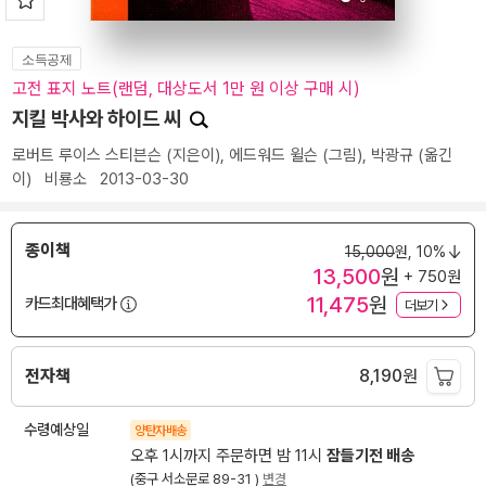
소득공제
고전 표지 노트(랜덤, 대상도서 1만 원 이상 구매 시)
지킬 박사와 하이드 씨
로버트 루이스 스티븐슨
(지은이),
에드워드 윌슨
(그림),
박광규
(옮긴
이)
비룡소
2013-03-30
종이책
15,000
원,
10%
13,500
원
+ 750원
11,475
원
카드최대혜택가
더보기
전자책
8,190
원
수령예상일
양탄자배송
오후 1시까지 주문하면 밤 11시
잠들기전 배송
(중구 서소문로 89-31 )
변경