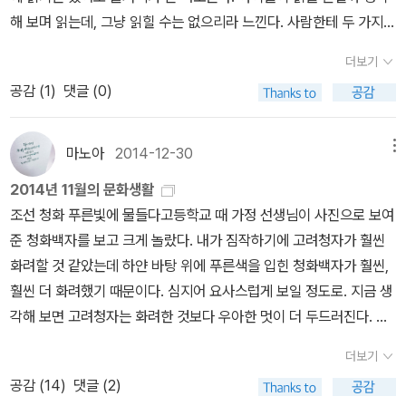
점이 비교적 많은 유형을 가리킨다.- P107동류 사이의 생존경쟁이
해 보며 읽는데, 그냥 읽힐 수는 없으리라 느낀다. 사람한테 두 가지
쓰기도 했지. 이렇게 하는 동안 양심은 차츰 마비되어 갔지. (P.132-1
야말로 모든 생존경쟁 가운데 가장 치열하고 무시무시한 것이다.- P1
마음이 엇갈린다는 대목, 스스로 바라보는 대로 길을 찾는다는 대목,
33) 지킬 박사의 참회는 결국 궤변이다. 지킬과 하이드는 별개의 인
17서양 사상의 논리에서 분류라는 작업이 핵심이 되는 이유는 그것
더보기
겉으로 꾸미거나 속으로 감춘 마음이란 무엇인가, 스스로 걸어온 삶
물이므로 하이드가 누린 쾌락은 물론 그가 저지른 온갖 악행은 지킬
이 서술(description)인 동시에 규정(prescription)이기 때문이다.
공감 (
1
)
댓글 (0)
을 또박또박 밝혀 놓은 모습, 살아가는 기쁨이나 보람이란 무엇인가
과 하등의 관계가 없다라는. 하나의 정신과 하나의 육체에 두 인간이
분류 개념 속에서 말이라는 범주가 성립되면 우리는 이러한 말을 지
들도 따질 노릇이지만, 무엇보다 ‘우리는 넋이라는 숨결로 살면서 몸
공존할 수 없음을 그는 알지 못하였다. 하나의 생명체라고 인정하는
목한 다음, 공통된 특징을 서술한다. 이것이 말의 본질이다. 이런 방법
이라는 옷을 입을 뿐’이라고 몇 줄로 밝힌 대목을 눈여겨보면서 이야
즉시 하이드는 자신의 생존을 위한 행동에 나설 것이다. 그것이 생명
마노아
2014-12-30
메뉴
으로 말의 공통된 특징을 서술했을 때, 그 서술 자체는 다시 규정이 된
기해야지 싶다. 지킬 박사는 이녁 삶에서 ‘옷을 벗고’ 싶은 길을 간 셈
체의 본성이므로. 하이드는 지킬을 제거하고 완전한 하이드가 되기를
다. 이러한 말을 본 다음 이 동물을 ‘말‘이라고 지칭하고 다시 공통된
2014년 11월의 문화생활
이지 싶다. 거추장스러운 옷이 아니라 즐겁게 날아오를 옷을 입고 싶
소망한다. 지금 나는 ‘그’라고 하고 있네. ‘나’라고는 부를 수가 없어.
특징을 서술함으로써 서술은 정의(定義)가 된다.- P141이전 사람들
조선 청화 푸른빛에 물들다고등학교 때 가정 선생님이 사진으로 보여
었달까. 그런데 옷벗기를 약물에 기대려 했고, 옷을 벗은 뒤에는 못된
이 지옥의 아들에게는 인간다운 데가 조금도 없었네. 마음속에 공포
은 일단 분류를 앞에 두고 생물 개체를 뒤에 두었다. 그러나 다윈은 완
준 청화백자를 보고 크게 놀랐다. 내가 짐작하기에 고려청자가 훨씬
짓을 일삼고 싶은 마음이었기에 하이드 씨라는 새로운 사람이 되었겠
와 증오 말고는 아무것도 없었지. (P.147) 지킬 박사는 하이드를
전히 새로운 태도를 취했다. 그는 사람들이 자연의 오묘함과 종의 변
화려할 것 같았는데 하얀 바탕 위에 푸른색을 입힌 청화백자가 훨씬,
지. 문학 하나에 깃든 생각을 읽고 보니, 이러한 문학 하나를 놓고 이
‘그’라고 부르며 자신이 아닌 다른 존재임을 인정한다. 최초에 그의 것
화 및 이 세계의 유래를 보지 못하는 이유가 여기에 있다고 여겼다.다
훨씬 더 화려했기 때문이다. 심지어 요사스럽게 보일 정도로. 지금 생
레나 보름에 걸쳐 곰곰이 배우는 길을 걸을 만하지 싶기도 하다. 학교
이자 동시에 자신의 것인 추한 얼굴에 기쁨을 느꼈던 그가 이것을 부
윈은 사람들과 정반대 방향으로 생물 세계를 관찰했다. 먼저 개체를
각해 보면 고려청자는 화려한 것보다 우아한 멋이 더 두드러진다. 그
에서 따로 교과서를 쓰기보다는 이 같은 책을 함께 읽고 새기고 돌아
인하고 만다. 영혼의 공존이 영혼의 분열로 이어지고 끝내는 반쪽 영
본 다음 그 안에서 종의 집합을 찾아냈다. 철학 용어로 표현하자면 현
러나 당시 사진으로만 접했던 내 머리 속에서는 화려함의 비중이 그
보면서 생각을 살찌우고 삶과 살림을 스스로 참다이 다스리도록 북돋
혼의 소멸로 귀결된다. 남은 반쪽에 대해 지킬 박사는 상관없다고 말
더보기
상학으로 기존의 본질론을 대체한 것이다. 우리는 성급하게 이 동물
러했다. 이번에 조선 청화 푸른빛에 물들다-를 재밌게 보고 왔다. 전
우면 좋으리라. ㅅㄴㄹ(숲노래/최종규)
한다. 그는 이제 지킬 자신이 아닌 남인 하이드 씨이므로. 지킬은 이제
공감 (
14
)
댓글 (2)
이 무엇인지 결정하거나 정의할 필요 없이 각각의 단일 개체가 실제
시 공간이 좁은 편이 아님에도 너무 많은 것들을 한꺼번에 진열해서
죽었다고 말하며. 나는 상관없네. 지금 나는 정말로 죽음을 맞이하