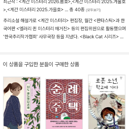
최근작 :
<계간 미스터리 2026.봄호>
,
<계간 미스터리 2025.겨울호
들 로이드와 그림을 그리다가 『보물섬』을 집필했다. 이후 어린이 책
>
,
<계간 미스터리 2025.가을호>
… 총 40종
(모두보기)
을 내다가 1886년 자신이 꾼 꿈을 바탕으로 쓴 『지킬 박사와 하이드
추리소설 해설가로 <계간 미스터리> 편집장, 월간 <판타스틱>과 한
씨』를 출간해 즉각적인 성공을 거두었다. 1890년 건강이 악화한 스
국어판 <엘러리 퀸 미스터리 매거진> 등의 편집위원으로 활동했으며
티븐슨은 남태평양의 사모아로 이주해 원주민들의 사랑을 받으며 여
‘한국추리작가협회’ 사무국장 등을 지냈다. <Black Cat 시리즈> 등
생을 보냈다. 1894년 44세의 나이에 뇌출혈로 사망했다. 「자살 클
의 추리소설에 해설을 집필했으며 <주간경향>, <스포츠투데이> 등
럽」, 『유괴』, 『밸런트레이 귀공자』, 『팔레사의 해변』 등의 작품을 남
에 칼럼을 연재했다. 저서로는 《미스터리는 풀렸다!》, 《일본 추리소
겼다.
설 사전·공저》, 역서로는 《세계 추리소설 걸작선·공역》 등이 있다.
이 상품을 구입한 분들이 구매한 상품