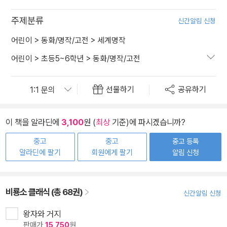
주제분류
신간알림 신청
어린이
>
동화/명작/고전
>
세계명작
어린이
>
초등5~6학년
>
동화/명작/고전
선물하기
공유하기
이 책을 알라딘에
3,100
원 (
최상
기준)에 파시겠습니까?
중고
중고
중고 등록
알라딘에 팔기
회원에게 팔기
알림 신청
비룡소 클래식 (총 68권)
신간알림 신청
왕자와 거지
판매가
15,750
원