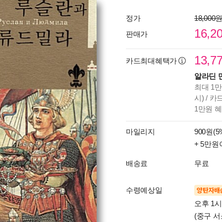
정가
18,000
16,2
판매가
13,7
카드최대혜택가
알라딘 
최대 1만
시) / 
1만원 
마일리지
900원(5
+ 5만원
배송료
무료
수령예상일
양탄자배
오후 1
(중구 서