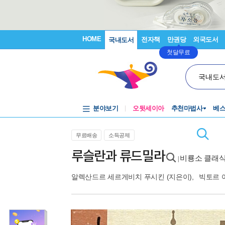
HOME
전자책
만권당
외국도서
국내도서
첫달무료
국내도
분야보기
오뒷세이아
추천마법사
베
무료배송
소득공제
루슬란과 류드밀라
비룡소 클래식
|
알렉산드르 세르게비치 푸시킨
(지은이),
빅토르 