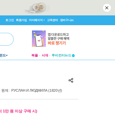
로그인
회원가입
마이페이지
고객센터
장바구니
(0)
펀드
북플
서재
투비컨티뉴드
창작플랫폼
투비컨티뉴드
원제 : РУСЛАН И ЛЮДМИЛА (1820년)
 1만 원 이상 구매 시)