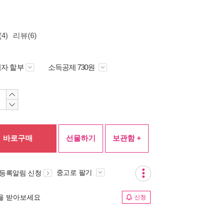
4)
리뷰(6)
자 할부
소득공제 730원
바로구매
선물하기
보관함 +
중고로 팔기
 등록알림 신청
림을 받아보세요
신청