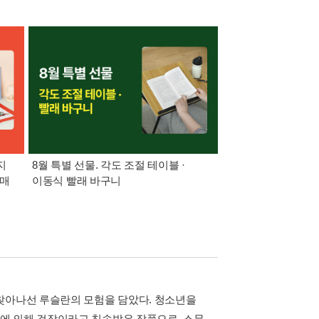
지
8월 특별 선물. 각도 조절 테이블 ·
가장 빠르게 받아보는 
구매
이동식 빨래 바구니
알림 총집합
찾아나선 루슬란의 모험을 담았다. 청소년을
에 의해 걸작이라고 칭송받은 작품으로, 스무