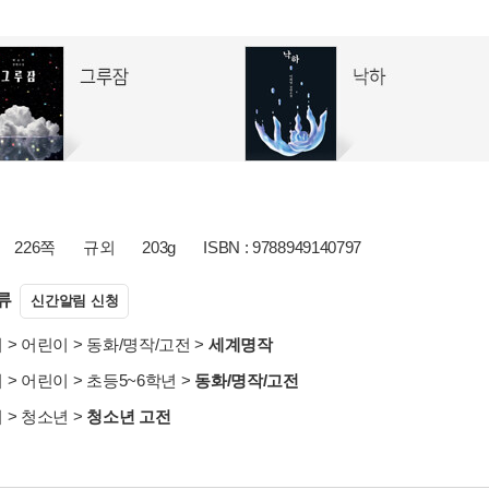
226쪽
규외
203g
ISBN : 9788949140797
류
신간알림 신청
서
>
어린이
>
동화/명작/고전
>
세계명작
서
>
어린이
>
초등5~6학년
>
동화/명작/고전
서
>
청소년
>
청소년 고전