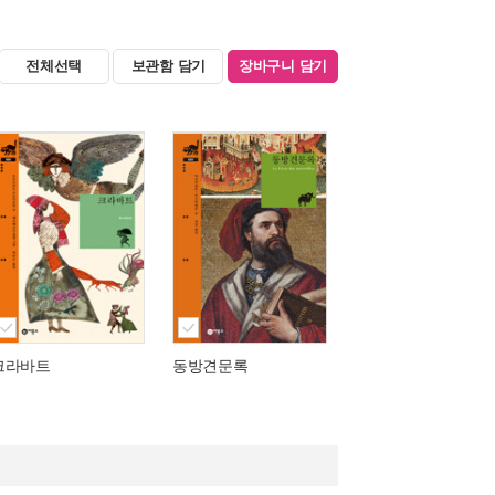
전체선택
보관함 담기
장바구니 담기
크라바트
동방견문록