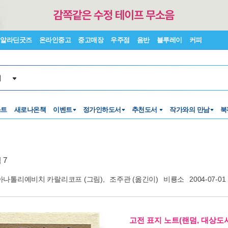
알라딘굿즈
온라인중고
중고매장
우주점
음반
블루레이
커피
서
스트
새로나온책
이벤트
정가인하도서
추천도서
작가와의 만남
북
 7
아나톨리예비치 카랄리코프
(그림),
조주관
(옮긴이)
비룡소
2004-07-01
고전 표지 노트(랜덤, 대상도서