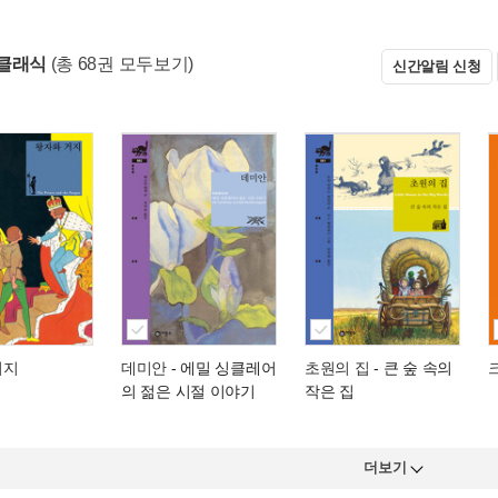
클래식
(총 68권 모두보기)
신간알림 신청
거지
데미안
- 에밀 싱클레어
초원의 집
- 큰 숲 속의
의 젊은 시절 이야기
작은 집
더보기