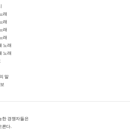
시
 노래
 노래
 노래
 노래
째 노래
째 노래
그
의 말
연보
능한 경쟁자들은
모른다.