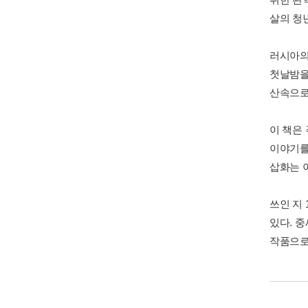
살의 청
러시아의
첫날밤을
산속으로
이 책은
이야기를
삽화는 
쓰인 지
있다. 
작품으로