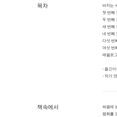
목차
바치는 
첫 번째
두 번째
세 번째
네 번째
다섯 번
여섯 번
에필로
- 옮긴이
- 작가 
책속에서
싸움에 
평화를 