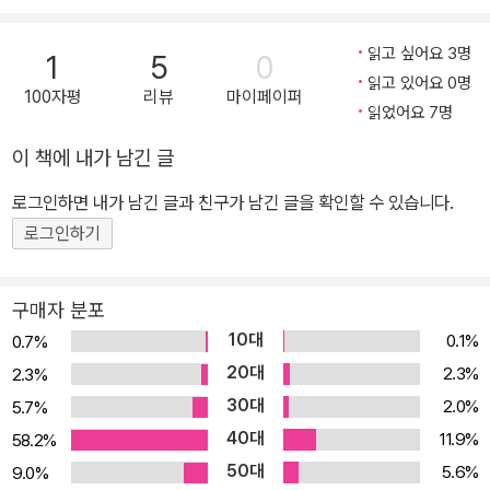
소는 부모님의 만류에도 불구하고 젊음의 객기와 세상을 향한 호기심
읽고 싶어요 3명
1
5
0
으로 자꾸만 바닷길로 뛰쳐나간다. 무역상이 되어 해적과 만나기도
읽고 있어요 0명
하고 무어인의 노예로 붙잡히기도 하지만 로빈슨은 결국 또 한 번 운
100자평
리뷰
마이페이퍼
읽었어요 7명
명적인 항해에 나선다. 그러나 폭풍에 휘말려 배가 난파하고 홀로 무
인도에 표류하게 된 로빈슨은 28년간 그곳에서 삶을 개척하며 놀라
이 책에 내가 남긴 글
운 모험을 펼쳐 나간다. 17세기에 영국은 해상 강국으로서 상업적인
로그인하면 내가 남긴 글과 친구가 남긴 글을 확인할 수 있습니다.
야심을 품고 해외 식민지 확립에 경쟁적으로 뛰어들었다. 그 시기를
로그인하기
함께한 대니얼 디포는 상업, 무역, 정치 등 다방면에서 열정적으로 활
동하며, 저널리스트로서 자신이 보고 느낀 것을 기록한 다양한 에세
이뿐만 아니라 사회와 정치에 대한 자신의 소신을 담은 여러 편의 소
구매자 분포
책자를 펴내기도 하였다. 그러나 그의 활동이 항상 성공을 거둔 것은
10대
0.1%
0.7%
아니었다. 사업으로 인해 평생 빚에 시달려야 했고, 정치 활동으로 인
20대
2.3%
2.3%
해 감옥살이도 감내해야 했다. 말 그대로 파란만장한 삶을 살아간 대
30대
2.0%
5.7%
니얼 디포가 59세에 이르러 발표한 『로빈슨 크루소』는 뛰어난 기록
40대
11.9%
58.2%
가이자 관찰자, 활동가였던 그의 경험과 생각이 집약된 작품이라 할
50대
5.6%
9.0%
수 있다. 무인도에 표류해 무(無)에서 유(有)를 창조해 나가는 과정