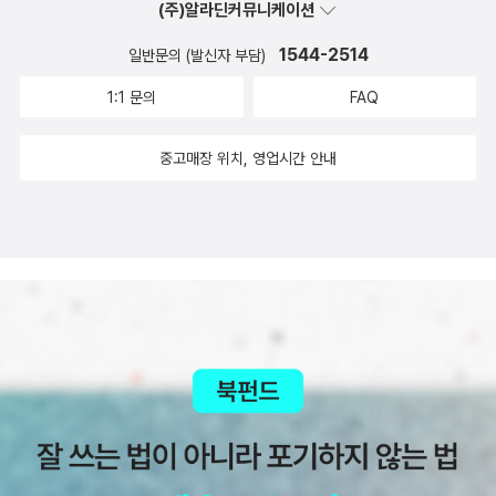
것도 좋겠다는 이야기를 했다. 로빈슨 크루소가 자신이 가진것에 감
(주)알라딘커뮤니케이션
어진 것에 감사하는 마음이 부족한 탓이다.​​로빈슨 크루소는 편하게
사하는 모습은 어땠는지 살짝 물어보니 '나도 가진것이 많은데 늘 불
1544-2514
살수 있었지만젊음의 객기와 호기심으로 무역상이 되었다가 선원이
일반문의 (발신자 부담)
평을 너무 한것 같애'라고 이야기를 했다. 너무 정답을 이야기하는것
되었다가 모험가도 되기도 합니다.이런 길고긴 무인도 표류기가 이토
같아 조금 실망했다. 그래서 무인도에 딱 10가지를 가지고 갈 수 있다
1:1 문의
FAQ
록 재밌다니정말 대니얼 디포는 어떤 사람인가 궁금했습니다.​대니얼
면 어떤것을 가지고 가고싶은지 이야기를 해봤다. 아무래도 아직은
디포는 저널리스트이며 사업가이기도 했고정치활동으로 감옥살이도
중고매장 위치, 영업시간 안내
이런것으로 이야기를 하는게 더 솔직한 마음이 나타날것 같았다. 10
하며 파란만장한 삶을 살다가 59세에 이 책을 발간했다고 합니다.​시
가지라고 했더니, 아주 신나게 적었다. 전기가 필요한것들을 많이 생
카랑 무인도에서 표류된다면 어떻게 될까?로빈슨 크루소 처럼 잘 해
각했다. 그래서 전기가 없는 무인도라는것을 다시한번 이야기하고 필
낼수 있을까?라는 이야기를 나누면서 넘 흥미진진하게 재밌게 읽었
요한것들을 생각해보게 했다. 로빈슨 크루소가 없어서 불편해 했던
다고다음에도 또 보고 싶다고 했어요!교훈을 주는 이야기도 있고 바
냄비를 가지고 가고 싶다고 했다. 그리고 정수기? 물이 중요하니 꼭
닥처럼 힘든 상황이라도 언젠가는 밝은미래가 올거라는 희망의 메세
정수를 해서 먹어야한단다! 딱 초등학생다운 답이다. 그래도 로빈슨
지를 주는것 같아요!​​​
크루소가 어떻게 생활공간을 만들었는지를 봐서 그런지 자신만만이
다. 집 떠나면 고생인데 말이다. 우리집2호가 조금 더 자라서, 로빈슨
크루소의 마음변화를 이해할 때가 되면 다시 한 번 읽어봐야겠다.