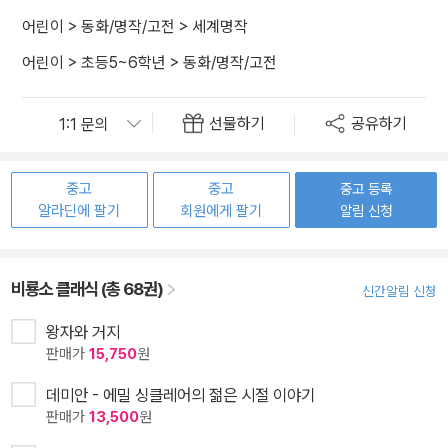
어린이
>
동화/명작/고전
>
세계명작
어린이
>
초등5~6학년
>
동화/명작/고전
선물하기
공유하기
중고
중고
중고 등록
알라딘에 팔기
회원에게 팔기
알림 신청
비룡소 클래식 (총 68권)
신간알림 신청
왕자와 거지
판매가
15,750
원
데미안 - 에밀 싱클레어의 젊은 시절 이야기
판매가
13,500
원