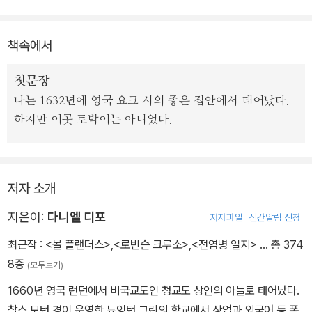
책속에서
첫문장
나는 1632년에 영국 요크 시의 좋은 집안에서 태어났다.
하지만 이곳 토박이는 아니었다.
저자 소개
지은이:
다니엘 디포
저자파일
신간알림 신청
최근작 :
<몰 플랜더스>
,
<로빈슨 크루소>
,
<전염병 일지>
… 총 374
8종
(모두보기)
1660년 영국 런던에서 비국교도인 청교도 상인의 아들로 태어났다.
찰스 모턴 경이 운영한 뉴잉턴 그린의 학교에서 상업과 외국어 등 폭