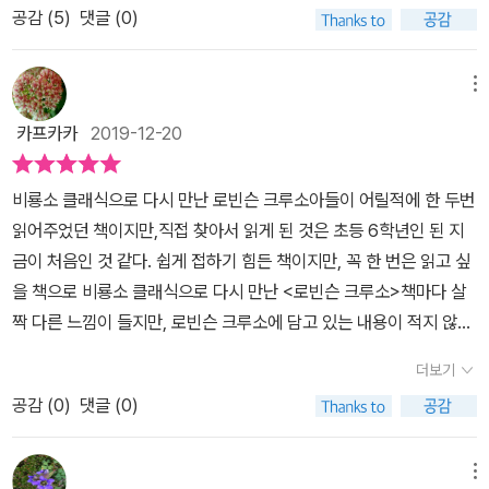
공감 (
5
)
댓글 (0)
등학생 시절 이후로 이 책을 다시 읽어본 적은 없었다. 읽지 않아도 대
부분 기억이 났으니 말이다.그리고 근래에 비룡소 클래식으로 나온
'로빈슨 크루소' 책을 접했다. 분명 이렇게 두껍고 글밥이 많은 책이
메뉴
아니었던 것만 같은데, 내 손에 들려진 책은 상당한 두께의 책이었다.
카프카카
2019-12-20
내가 초등학생때 읽은 로빈슨 크루소의 이야기는 분명 이 책의 반도
되지 않았던 분량인데 말이다. 얼마 전 '비밀의 화원'의 클래식 버전을
비룡소 클래식으로 다시 만난 로빈슨 크루소​​​​​아들이 어릴적에 한 두번
읽으면서 너무나 감탄하며 재미있게 읽었던지라 두꺼운 분량이 전혀
읽어주었던 책이지만,직접 찾아서 읽게 된 것은 초등 6학년인 된 지
부담이 되진 않았다. 도대체 내가 어린 시절에 읽지 못한 이야기가 얼
금이 처음인 것 같다.​ ​쉽게 접하기 힘든 책이지만, 꼭 한 번은 읽고 싶
마나 더 많이 있다는 건지 오히려 흥분과 궁금증이 앞섰다. 설렘과 흥
을 책으로 비룡소 클래식으로 다시 만난 <로빈슨 크루소>책마다 살
분의 상태로 책을 읽어 나갔고, 역시나 깨달았다. 지금까지의 나는 진
짝 다른 느낌이 들지만, 로빈슨 크루소에 담고 있는 내용이 적지 않기
짜 '로빈슨 크루소' 이야기를 읽지 않았던 것이구나. 하고 말이다.실은
에한참 동안 빠져들게 되는데, 모험심을 자극하기엔 딱 맞춤인 책이
지금도 우리집 책장에는 초등학생용으로 나온 로빈슨 크루소나, 쉬운
더보기
다.​책 표지에 그림 너무 익숙하지만, 오랜만에 보는 표지 그림 낯설기
영어로 된 영어버젼 로빈슨 크루소, 만화로 된 로빈슨 크루소까지 다
공감 (
0
)
댓글 (0)
도 하는데,책에 두께만큼이나 다양한 모험을 갖고 있다.​호기심에 보
양한 로빈슨 크루소 책들이 책장을 차지하고 있다. 이 책들을 다 읽어
았던 무인도에서 살아남기 책에서 본 듯한 장면들이 떠오르기도 하면
본 나였기에 그간 나는 '로빈슨 크루소' 이야기를 아주 많이 읽어왔고,
서혼자서 생존해 나가야 하는 이야기는 누구라도 자극적인 효과를 주
메뉴
잘 안다는 착각 속에 살아왔다. 하지만 지금에서야 이렇게 클래식 버