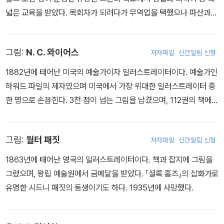
넓은 교육을 받았다. 목회자가 되려다가 무역업을 택했으나 파산과
투옥 등 사업에서 여러 부침을 겪는다. 그러나 사업상 여러 곳을 여행
하면서 견문을 넓힌 덕분에 정치에 관심을 갖게 되었다. 1701년 네덜
그림:
N. C. 와이어스
저자파일
신간알림 신청
란드계 국왕에 대한 국민의 편견을 공격한 풍자 시집 《순수한 영국
인》을 발표하고, 이듬해 아이러니 기법을 이용해 비국교도이면서도
1882년에 태어난 미국의 예술가이자 일러스트레이터이다. 예술가인
마치 국교도를 옹호하는 듯이 저술한 《비국교도를 없애는 지름길》이
하워드 파일의 제자였으며 미국에서 가장 위대한 일러스트레이터 중
라는 시사적 저작을 출간했다. 이 작품 때문에 필화를 당해 감금되기
한 명으로 손꼽힌다. 3천 점이 넘는 그림을 남겼으며, 112권의 책에
도 했다. 옥중에서 주간지 출판 계획을 세우고, 훗날 수상이 되는 토리
삽화를 그렸다. 1920년에 출간된 『로빈슨 크루소』의 삽화를 맡았다.
당의 R. 할레이의 도움을 받아 출옥한 후 열성적으로 그의 일을 도왔
1945년에 사망했다.
다. 1704년부터 주간지 《리뷰》를 간행했고, 저널리스트이자 정치가
그림:
월터 패짓
저자파일
신간알림 신청
로서 활약하는 한편 문필가로서도 두각을 나타냈다. 1719년 60세 가
1863년에 태어난 영국의 일러스트레이터이다. 책과 잡지에 그림을
까운 나이에 출간한 대표작 《로빈슨 크루소》는 초판이 출간되자마자
그렸으며, 왕립 예술원에서 금메달을 받았다. 「셜록 홈즈」의 삽화가로
큰 인기를 누리며 베스트셀러가 되었다. 그 인기에 힘입어 그해 8월
유명한 시드니 패짓의 동생이기도 하다. 1935년에 사망했다.
속편과 이듬해 후속편이 출간되었다. 1731년 소유지가 법적 분규에
휘말리자 채무자들을 피해 다니다가 뇌졸중으로 세상을 떠났다.