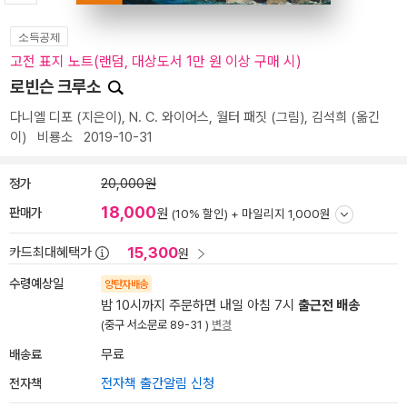
소득공제
고전 표지 노트(랜덤, 대상도서 1만 원 이상 구매 시)
로빈슨 크루소
다니엘 디포
(지은이),
N. C. 와이어스
,
월터 패짓
(그림),
김석희
(옮긴
이)
비룡소
2019-10-31
정가
20,000원
18,000
판매가
원
(10% 할인) +
마일리지 1,000원
15,300
카드최대혜택가
원
수령예상일
양탄자배송
밤 10시까지 주문하면 내일 아침 7시
출근전 배송
(중구 서소문로 89-31 )
변경
배송료
무료
전자책
전자책 출간알림 신청