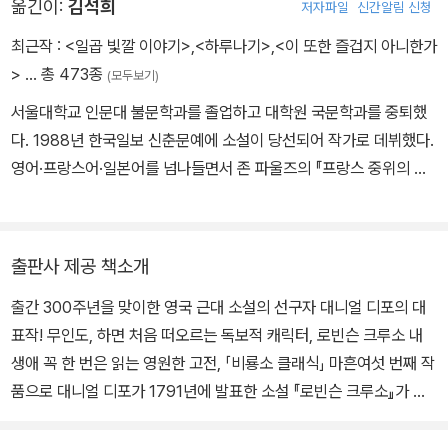
옮긴이:
김석희
저자파일
신간알림 신청
최근작 :
<일곱 빛깔 이야기>
,
<하루나기>
,
<이 또한 즐겁지 아니한가
>
… 총 473종
(모두보기)
서울대학교 인문대 불문학과를 졸업하고 대학원 국문학과를 중퇴했
다. 1988년 한국일보 신춘문예에 소설이 당선되어 작가로 데뷔했다.
영어·프랑스어·일본어를 넘나들면서 존 파울즈의 『프랑스 중위의 여
자』, 허먼 멜빌의 『모비 딕』, 헨리 소로의 『월든』, F. 스콧 피츠제럴드
의 『위대한 개츠비』, 대니얼 디포의 「로빈슨 크루소』, 쥘 베른 걸작 선
집(20권), 생텍쥐페리의 『어린 왕자』, 알렉상드르 뒤마의 『삼총사』,
출판사 제공 책소개
시오노 나나미의 「로마인 이야기』 시리즈 등 많은 책을 번역했다.
출간 300주년을 맞이한 영국 근대 소설의 선구자 대니얼 디포의 대
표작! 무인도, 하면 처음 떠오르는 독보적 캐릭터, 로빈슨 크루소 내
생애 꼭 한 번은 읽는 영원한 고전, 「비룡소 클래식」 마흔여섯 번째 작
품으로 대니얼 디포가 1791년에 발표한 소설 『로빈슨 크루소』가 출
간되었다. 출간한 해 수차례 증쇄를 찍을 만큼 큰 성공을 거두었으며,
사실주의적 묘사로 영국 근대문학의 효시로 평가받는 작품이다. 원래