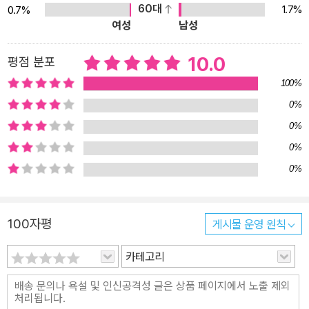
60대
1.7%
0.7%
을 그린 치밀하고 사실적인 묘사는 실제 사람의 표류기를 읽듯 생생
여성
남성
하게 다가온다. 흙을 빚어 그릇을 만들고, 곡식을 가꾸어 수확하고, 가
축을 기르고 생활을 가꾸어 나가는 모습, 순수한 기쁨과 두려움을 세
10.0
평점 분포
밀하게 기록한 나날의 일기는 출간 300년이 지난 지금까지도 놀랍고
100%
흥미진진하다. 무인도가 로빈슨 크루소에게 주어진 삶의 공간이었던
0%
것처럼 우리 또한 각자의 섬에서 삶의 주인이자 개척자로 어떻게 살
0%
아갈 것인지 생각해 보게 한다.
0%
0%
100자평
게시물 운영 원칙
카테고리