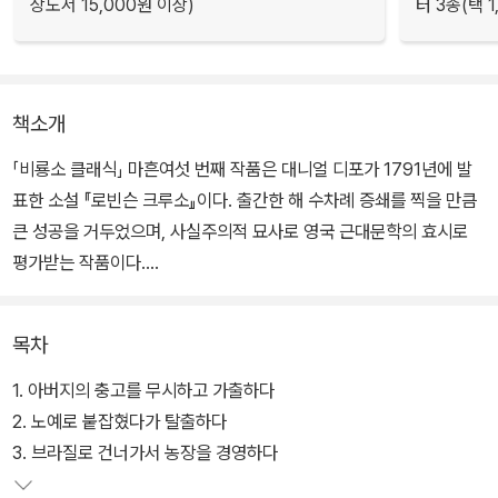
상도서 15,000원 이상)
터 3종(택 1
책소개
「비룡소 클래식」 마흔여섯 번째 작품은 대니얼 디포가 1791년에 발
표한 소설 『로빈슨 크루소』이다. 출간한 해 수차례 증쇄를 찍을 만큼
큰 성공을 거두었으며, 사실주의적 묘사로 영국 근대문학의 효시로
평가받는 작품이다.
원래 작가가 어른 독자들을 대상으로 쓴 소설이지만 28년간 홀로 무
목차
인도를 개척해 나가는 한 남자의 흥미진진한 모험 이야기로 세계 아
동 독자들에게도 많은 사랑을 받게 되었다. ‘무인도’, ‘표류기’ 하면 누
1. 아버지의 충고를 무시하고 가출하다
구나 처음 떠올리는 독보적 캐릭터로 자리 잡은 ‘로빈슨’의 이야기는
2. 노예로 붙잡혔다가 탈출하다
지금까지도 수많은 소설과 영화에 영감을 주고 있는 고전 중의 고전
3. 브라질로 건너가서 농장을 경영하다
이다.