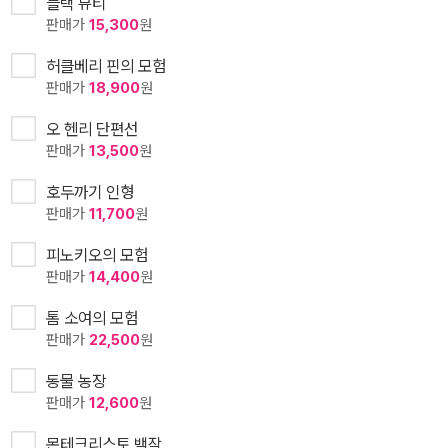
블랙 뷰티
판매가
15,300
원
허클베리 핀의 모험
판매가
18,900
원
오 헨리 단편선
판매가
13,500
원
호두까기 인형
판매가
11,700
원
피노키오의 모험
판매가
14,400
원
톰 소여의 모험
판매가
22,500
원
동물 농장
판매가
12,600
원
몬테크리스토 백작