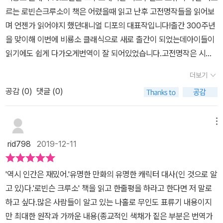
서 아이보다 조금 먼저 읽어봤다. 이야기 시작 소제목을 어찌 이리 잘
에 대한 욕심을 갖고 있기에, 감사함을 깨닫지 못하게 되는데,모든 것
르는 로빈슨크루소이 책은 어렸을때 읽고 난후 고전명작들을 읽어보
로 나온 책을 읽어보고, 그 후에 진짜 작가가 쓴 원작의 이야기를 담은
지었을까! <아버지의 충고를 무시하고 가출하다.> 많은 아이들이 이
을 후회할 때는 다 잃은 후가 된다고 한다. 로빈슨 크루소에 경우도
며 언젠가 읽어야지 했던대니얼 디포의 대표작입니다!​출간 300주년
이 책도 읽어보았으면 한다고 말이다. 나는 이 '로빈슨 크루소'를 정말
런 마음을 가질 것이다.어른들이 하는 말에 반감을 사는 경우가 많으
자신에 가정형편이 아주 안 좋은 상황이라면 자신이 세상을 둘러보
을 맞이해 이번에 비룡소 클래식으로 새로 출간이 되었는데아이들이
재미있게 읽었다. 그간 내가 읽어서 알고 있는 내용 외로도 새롭게 등
니 말이다. 그렇다고 가출을 하는 아이는 많지 않을 것이다. 우리의 주
고 싶다는 생각을 했을까? 하는 의문도 생겨나지만,로빈슨 크루소에
읽기에도 쉽게 다가오게번역이 잘 되어있었습니다.​고전명작은 시간
장하는 이야기와 상황, 배경지식들이 더욱 풍부하여 좋았다. 게다가
인공 로빈슨 크루소는 조금은 특별한 사람이다. 중산층의 부유하고
이야기를 통해서 힘겨운 상황에서 견뎌내는 모습을 지켜보면서지금
이 여유가 될때 찬찬히 읽으면 넘 좋은 힐링타임이 되는것 같아요.로
흔히 생각하는 '모험과 생존'의 이야기보다도 인간이 극한 상황에 도
편안한 삶을 보장받은 로빈슨 크루소. 하지만 19살의 나이에 훌쩍 떠
더보기
아들에 상황이 극한상황은 아님을 이해하게 된다.​ 어려운 상황을 그
빈슨 크루소도 읽다보니 아는 이야기 이지만 색다른 느낌도 들고뒷이
달하여 사유하고, 고뇌하고, 판단하고, 생각해 나가는 그 성장의 과정
나버린다. 어디로 간다고 쪽지 하나없이 말이다. 자신의 부모들이 어
대로 받아들이고, 이 상황을 견뎌내려는 노력을 해보겠다는 조금은
공감 (
0
)
댓글 (0)
야기가 궁금해져서 계속 읽게 되더라구요.​양장본에 표지그림이 멋스
들이 참으로 인상깊었다. 책을 읽는 내내 어린시절의 추억이 떠오름
떤 심정일지는 하나도 생각을 하지 않는 모습이 참 기가 막힌다. 방랑
희망도 생겨나면서 스스로 길을 찾아내는 모험에서 실패를 하면서 도
러워서 다 읽고 책장에 소장하기에도 좋은 비룡소 클래식 책!​로빈슨
과 동시에 새롭게 책의 숨겨진 의미들을 찾아가는 그 자체가 굉장히
벽이 있는 인물이라고 이해하고 싶지만, 그의 삶 전반을 보면 모험을
전 정신까지도 배울 수 있는 여유가 생겨나게 된다. 한참을 읽으면서
크루소 책은 주인공인 내가 되어 이야기를 리얼하게 극사실주의로 써
즐거운 시간이었다.2학기 들어 우리반 아이들에게 초등학생용 세계
메뉴
그것도 무모한 모험을 너무 좋아하는 모습이 안타깝다. 모험도 어느
도 어릴 적에 알고 있던 로빈슨 크루소에 모험담이 청소년에 새롭게
내려간 책이어서처음에는 실화라는 느낌이 들었지만이 책은 대니얼
문학 책들과 클래식 버젼 책들을 동시에 학급문고로 구입해서 비치해
정도 분별을 하면서 해야하는 것인데 말이다. 하지만, 자신이 살던 곳
rid798
2019-12-11
접한 비룡소 클래식 <로빈슨 크루소>를 읽게 되니 조금은 다른 생각
디포가 300년전에 썼던 소설책이예요.​로빈슨 크루소는 영국에서 태
주었다. 작은 아씨들, 소공녀 세라, 빨간머리 앤, 보물섬, 지킬박사와
을 훌쩍 떠나 말도 통하지 않는곳에서 자리를 잡는 모습은 놀랍기도
에 차이를 느끼면서새로운 곳에서 삶이 어떤 어려움을 이겨내야 하는
어났고 중류층으로 편안하고 안락하게 살수 있는 집을 떠나 모험심이
하이드 등과 같이 아이들이 쉽게 읽을 수 있도록 그림과 글이 적절하
했다. 브라질에 농장을 하는것으로 만족했다면, 이 소설이 지금까지
'역시 인간은 재밌어.'유명한 만화의 유명한 캐릭터 대사(인 것으로 알
지도 조금 더 진지하게 받아들여지면서예비 중학생으로 이젠 자신이
가득하여 친구 아버지의 배를 타고 떠나버렸습니다.부모님이 로빈슨
게 섞인 초등학생용 버젼을 구입해 주었고 역시나 아이들에게 반응이
읽히지 않았을지 모른다. 무역을 하기위해서 배를타고 이동을 하다가
고 있)다.'로빈슨 크루소' 책을 읽고 한줄평을 하라고 한다면 저 말로
인생에 좀 더 주인공으로서 펼쳐야 할 생각들에 복잡해진다면서 진지
크루소의 마음을 읽고간곡한 마음으로 충고해 주셨지만자신이 어떠
참 좋았다. 아이들에게 클래식 고전으로 함께 있는 작은 아씨들 책을
난파가 되어서 어딘지도 모르는 섬에 홀로 남겨진 로빈슨 크루소. 만
하고 싶다.많은 사람들이 알고 있는 나홀로 무인도 표류기 내용이지
함에 더 몰입해졌던 시간이었다.​비룡소에 책으로 어릴 적에 만났던
한 일을 당할지도 모르고 배에 타버린것이죠.​런던으로 가는 배를 타
보여주며 이 책이 작가가 쓴 원래의 이야기를 담은 책이라고 소개해
약 나라면 어떻게 했을까? 로빈슨 크루소처럼 살아남았을 수 있을
만 최대한 원작과 가까운 내용(종교적인 색채가 짙은 부분은 번역가
호기심에 집중해서 보았던 책들도다시금 찾으면 더 많은 생각에 자신
고 갔지만 폭풍우에 휩쓸려 겨우 살아남아 런던으로 도착했지만또다
주었다. 아직 너희에겐 어려울 수 있으나, 쉽고 짧은 내용으로 줄인 이