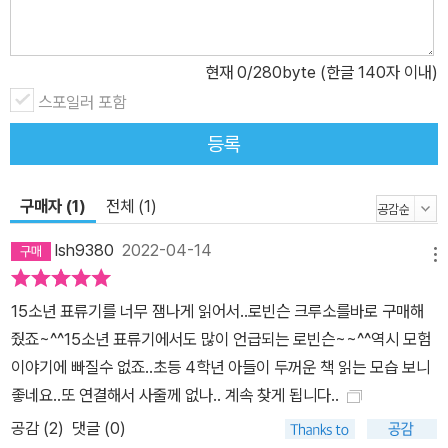
현재
0
/280byte (한글 140자 이내)
스포일러 포함
등록
구매자 (1)
전체 (1)
lsh9380
2022-04-14
메뉴
15소년 표류기를 너무 잼나게 읽어서..로빈슨 크루소를바로 구매해
줬죠~^^15소년 표류기에서도 많이 언급되는 로빈슨~~^^역시 모험
이야기에 빠질수 없죠..초등 4학년 아들이 두꺼운 책 읽는 모습 보니
좋네요..또 연결해서 사줄께 없나.. 계속 찾게 됩니다..
공감 (
2
)
댓글 (0)