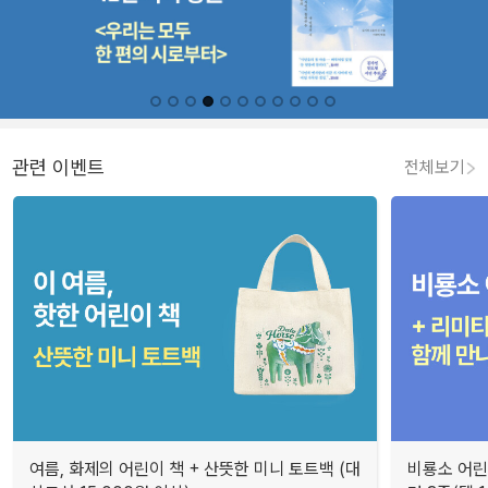
관련 이벤트
전체보기
여름, 화제의 어린이 책 + 산뜻한 미니 토트백 (대
비룡소 어린