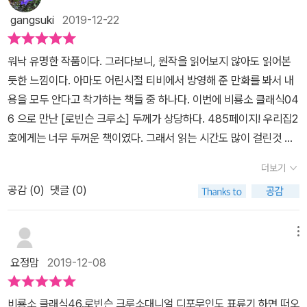
게 된다.​TV 프로그램 중에도 정글의 법칙에 보면, 생존을 직접 경험
젼으로 된 '진짜' 로빈슨 크루소 이야기를 읽고 나니 이 클래식 버젼을
gangsuki
2019-12-22
하는 모습을 담고 있는데,자신이 그런 상황에 놓여있게 된다면? 한
더 일찍 읽어보지 못한 지난 시간이 굉장히 아쉬웠다. 로빈슨 크루소
번쯤은 생각해 보게 된다.​이 책에 저자는 자신의 나이 59세 19719,
를 다시 읽는다는 말을 하면 혹 누군가는 '그 책 어릴때 안 읽어봤어?'
워낙 유명한 작품이다. 그러다보니, 원작을 읽어보지 않아도 읽어본
지금으로부터 300년 전에 책을 출간했는데,그 당시 어린이들을 위한
하고 물어볼지 모른다. 허면 꼭 '로빈슨 크루소'의 클래식 버젼을 다시
듯한 느낌이다. 아마도 어린시절 티비에서 방영해 준 만화를 봐서 내
책은 아니었지만, 인기도서가 되었을지 궁금해졌다.​아이들은 자신에
읽어보라 권해주겠다고 백번을 다짐했다. 세계 명작과 유명한 고전들
용을 모두 안다고 착가하는 책들 중 하나다. 이번에 비룡소 클래식04
게 일어나지 않을 것 같은 일들에 더 관심이 가게 된다고 한다.마치 기
이 오래 사랑을 받고 어린아이들에게 널리 읽혀지는 만큼, 우리 주변
6 으로 만난 [로빈슨 크루소] 두께가 상당하다. 485페이지! 우리집2
이하고 놀라운 모험들을 간접적으로 체험하고 싶어서였을까?​아들은
에는 '아이들을 위해' 변형된 혹은 축약된 버젼의 책들이 너무나도 많
호에게는 너무 두꺼운 책이였다. 그래서 읽는 시간도 많이 걸린것 같
로빈슨 크루소가 무인도에서 홀로 살아가는 삶이 몹시 궁금하고,자신
다. 물론 이런 책들은 아이들에게 꼭 필요하다. 읽기 능력이 아직 저학
다. 처음에는 너무 두꺼워서 읽기를 거부했다. 어쩌면 당연하다. 무작
도 상상하며 책을 즐기게 되었다고 말한다.​무인도에서 당장 배고픔과
더보기
년 단계에 머물러 있는 초등학생에게 이 책을 무턱대고 읽으라 준다
정 읽으라고 하는것은 무리일것이다. 하지만, 책의 중간중간에 컬러
필요한 부분만 있으면 살아갈 수 있기에더 큰 욕심도 부리지 않고, 자
면 아마 그 아이는 '고전'에 손사래를 치며 거부감을 보일지 모른다.
공감 (
0
)
댓글 (0)
삽화가 담겨 있다. 그림을 좋아하는 우리집2호. 흑백삽화보다도 컬러
유로움을 느낄 수 있다.로빈슨 크루소에게 욕심은 우리가 생각하는
아이들에겐 아이들이 읽을만한 단계의 책이 반드시 필요하다. 하지만
삽화에 혹해서 읽기 시작했다. 처음에는 속도가 안 났는데...읽기 시작
것과는 다른 것이다.우리가 현재 갖고자 하는 욕심과는 정말 많이 다
문제는 우리 아이들도 과거의 나처럼 변형 혹은 축약된 책을 읽고 이
하더니, 집중하는 시간이 점점 길어졌다. 로빈슨 크루소의 이야기는
메뉴
름을 느낄 수 있는 부분으로,그래서 더 아들이 로빈슨 크루소에 삶에
미 그 책을 다 읽었다고 치부해버리며 더 이상 원작을 찾지 않는다는
시작하면 집중하게 만드는 묘한 매력이 있다. 그 매력속으로 들어가
깊이 빠져들게 되는 것 같다.​모든 것이 없는 상황에서 가장 기본인 것
요정맘
2019-12-08
것에 있다.그러므로 이 책을 먼저 읽어야 할 사람은 어른들이다. 부모
보자. 짧은 이야기가 아니라 긴 이야기다. 그래서 시간여유를 두고 천
들만 찾게 된다면,로빈슨 크루소에 삶이 정답일 것이다.사람들은 현
가 먼저 이 책을 읽어보고, 진짜 이 책의 매력과 진가를 찾아보면 좋겠
천히 봐야한다. 어른인 나도 읽었다고 착각하고 있었던 책이다. 그래
재 자신이 가진 것에 대한 고마움을 전혀 알지 못하고,갖지 못하는 것
비룡소 클래식46.로빈슨 크루소대니얼 디포​​무인도 표류기 하면 떠오
다. 그리고 나서 아이들에게 이 책을 권유해줬으면 한다. 어린이용으