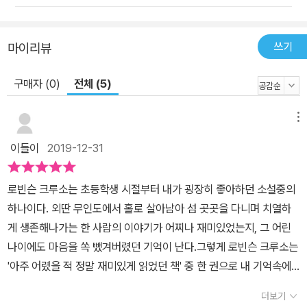
쓰기
마이리뷰
구매자 (0)
전체 (5)
메뉴
이들이
2019-12-31
로빈슨 크루소는 초등학생 시절부터 내가 굉장히 좋아하던 소설중의
하나이다. 외딴 무인도에서 홀로 살아남아 섬 곳곳을 다니며 치열하
게 생존해나가는 한 사람의 이야기가 어찌나 재미있었는지, 그 어린
나이에도 마음을 쏙 뺐겨버렸던 기억이 난다.그렇게 로빈슨 크루소는
'아주 어렸을 적 정말 재미있게 읽었던 책' 중 한 권으로 내 기억속에
남아있었다. 워낙 잊을 수 없을만큼 강렬한 이야기니만큼 오랜 시간
더보기
이 지나도 로빈슨 크루소의 줄거리는 대부분을 기억했고 그리하여 초