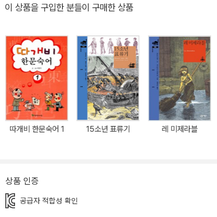
이 상품을 구입한 분들이 구매한 상품
작가가 어른 독자들을 대상으로 쓴 소설이지만 28년간 홀로 무인도
를 개척해 나가는 한 남자의 흥미진진한 모험 이야기로 세계 아동 독
자들에게도 많은 사랑을 받게 되었다. 장 자크 루소는 교육론으로 유
명한 [에밀]에서 [로빈슨 크루소]야말로 아이들에게 처음 읽히고 싶
은 책이라고 말하기도 했다. ‘무인도’, ‘표류기’ 하면 누구나 처음 떠올
리는 독보적 캐릭터로 자리 잡은 ‘로빈슨’의 이야기는 지금까지도 수
많은 소설과 영화에 영감을 주고 있는 고전 중의 고전이다. 「로마인
이야기」와 「모비 딕」, 「초원의 집」 시리즈 등으로 국내 최고의 번역가
로 손꼽히는 김석희가 비룡소판의 번역을 맡았다. 꼼꼼한 완역을 바
따개비 한문숙어 1
15소년 표류기
레 미제라블
탕으로, 종교에 대한 생각이나 감상이 장황하게 서술되어 이야기의
흐름을 끊거나 읽는 재미를 떨어뜨리는 부분은 아동·청소년의 눈높이
에 맞추어 문장을 줄이거나 생략하였다. 1920년 판본의 삽화를 맡은
미국 화가 N. C. 와이어스의 컬러 그림과 19세기 영국에서 활동한 일
상품 인증
러스트레이터 월터 패짓의 흑백 그림을 함께 실어 고전을 읽는 재미
공급자 적합성 확인
를 더욱 풍성하게 살렸다. ■ 상인, 선원, 모험가로 살아간 한 남자의
일생과 무인도를 자신만의 왕국으로 개척한 놀라운 모험 로빈슨 크루