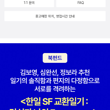
토리뷰와 일반 리뷰로 나눠서 두개씩 써놓기도 했었다. 워낙 아끼고
1:1 문의
FAQ
읽었던 것이다.[1] 그러면서 내 통지표에 담임 선생님이 그런 평가 좀
니었다. 지극히 평범한 아이가 완전히 동떨어진 곳에서 자신을 지켜
좋아하는 작품이었던 덕분이다. 그래서 기존 리뷰로 이벤트에 응모했
썼다고 킥킥대고 웃을 수 있는 것인가? 하여간 언니라고 하나 있는
내기 위해 지독한 오기로 견뎌나가는 성장기에 가깝다. 그래서 로마
다. 한달 정도 진행을 했는데 그 한달 사이 응모자가 나 하나였다. 주
중고매장 위치, 영업시간 안내
게 도움이 되질 않는다고 생각했다. 사실 나 역시도 생애 첫 통지
공항에 내려선 성악가 조수미가 `어떤 고난이 닥쳐도 꿋꿋이 이겨내
최측이 일주일 가량 이벤트 기간을 연장했는데, 그럼에도 응모자는
표에 국어 성적이 ‘가’라는 건 어린 마음에도 충격적이긴 했다. 이런
며 약해지거나 울지 않을 것. 절대 약하거나 외로운 모습을 보이지 않
나 하나뿐이었다. 당시 전체 리뷰 1등 상금이 30만원이었는데, 나는
성적이라면 앞으로 이 험난한 학교 생활을 어떻게 헤쳐 나갈지 좀 캄
으며, 늘 도도하고 자신만만할 것.` 이라고 일기장에 썼을 때 소공녀
각권 리뷰로 응모했으니까 권당 3만원이면 우와! 하고 기대를 했더랬
캄하긴 했다. 그리고 정말 선생님은 나의 뭘 보고 책 읽기를 싫어한다
를 떠올렸을 법하다고 생각해본다. 결국 조수미는 신이 내린 재능을
다. 근데 달랑 3만원 받았다. 비룡소처럼 응모자가 하나였어도 약속
고 했는지 알고 싶기도 했다. 하지만 그때만해도 선생님 말씀은 곧 진
드러내지 않았는가. 소공녀의 사라도 그런 소녀였을 것이다. 이런 분
대로 선물을 주는 통큰 면모는 보여주지 못했다. 휴머니스트, 기억하
리요 법인데 의문을 품었다간 오히려 반항하는 것처럼 보일 테니 그
위기를 살리기 위해 애를 썼는데....모두 독자가 판단할 몫이다. 앤서
겠어. ㅎㅎㅎ 그렇지만 다른 선물을 받았다. 세트 도서를 통으로 구매
럴 수도 없었다. 하지만 오랜 시간 나 자신을 두고 봤을 때 선생님 말
니 브라운의 책은 얼마전에 작업한 작품.'걱정많은 빌리' 정도가 원제
하면 주는 저 케이스! 나는 책이 나올 때마다 따로 구입해서 세트로 책
이 아주 틀린 말은 아닌 것 같았다. 그도 그럴 것이 나는 글을 남들처
에 가깝다고 할 수 있다. 빌리는 걱정이 정말 많은 아이..우리 주위에
을 다시 살 일이 없었다. 당시 홈페이지에서 몇 가지 이벤트를 했는데
럼 빨리 읽지를 못하는 것이다. 아주 천천히 읽는 편인데 그것을 선생
이렇게 걱정이 많은 아이가 있다면 빌리가 사용한 방법을 배워보는
응모를 했고 선물로 저 상자를 받았다. 요렇게 생겼다!포장 상자마저
님은 내가 책을 읽기를 싫어한다고 본 것 같았다. 책을 천천히 읽는 것
것도 괜찮을 듯.사실 아이들은 정말 걱정이 많다. 그 걱정많은 아이들
도 책 제목이 박혀 왔다. 상자가 아까워서 버리지도 못하고 베란다에
과 책을 싫어하는 것과는 다른 것인데 그때 선생님은 나를 좀 더 인내
을 다독여 주는 것은 부모님과 어른들의 몫...하지만 정말 어른들도 어
일단 모셔놓았다. ㅎㅎㅎ요리 생긴 상자다. 포스터도 같이 왔다.20권
하고 지켜봐 줄 수는 없었던 것일까? 아무튼 그런 담임 선생님의 평
쩔 수 없는 부분들도 있기 마련. 어려움을 이겨내기 위해 빌리는 아주
의 마지막 장면이다. 역대 조선 왕들을 재위 순으로 죽 나열해 놓았
가도 있었고, 언니의 조롱을 받고 나니 확실히 이 부분에서 은연중 열
오래된 인디언들의 전통적인 방법을 사용한다. 역시 상상력이 없으면
다. 뒷면은 왕실 가계도다. 양쪽 다 보고 싶으니 코팅해서 유리창에 붙
등감을 느꼈던 것도 사실이다. 하지만 내가 지금 말할 수 있는 건 언니
활용할 수 없는 방법. 빌리의 걱정을 대신해 주는 인형들이 등장한다.