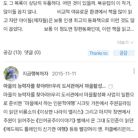
했다. 민친 선생님은 사라를 잔일을 하는데 써먹고 사라가 더 자라면
도 그 목록이 상당히 두툼하다. 어떤 것이 있을까. 북유럽의 이 작가,
못하는 사람들에 대해서도 이야기를 나눠볼 필요는 있을 것이다. 다
선생님으로 쓰려고 했다. 그 후 사라는 힘들고 괴롭게 일을 했다. 민
많이들 꼽지 않나. 비교적 여유로운 환경에서 책을 많이 읽
만, 나는 그런 것을 이야기하기 전에 이 책을 읽으면서 '사라'의 상상
친 선생님은 사랑에게 쉴 시간도 주지 않고 힘든 일을 시켰다. 하지만
고 자란 아이들(제자들)은 보통 인생 최고의 동화책으로 이런 것도 많
이 '현실'처럼 변해가는 모습에 즐거워하고, 상상하는 재미에 한번쯤
사라는 힘들 때마다 자신이 공주라는 상상을 하며 견뎌내었다. 외로
이 꼽았다. 보통 이 정도면 장편동화인데, 이런 책을 읽고
푹 빠져보기를 기대한다.
운 사라는 옆집에 누군가가 이사 오기를 바랐다. 사라의 다락방 창문
이해하고 느끼고, 심지어 그것에 대해 쓰는 수준이 되려면 평균 지능
더보기
과 옆집 창문이 바로 마주하고 있었기 때문이었다. 그런데 그 옆집에
의 아이를 생각했을 때 초등 3, 4학년 이상은 되어야 할 것 같다. 그
부유한 인도 신사가 이사를 왔다. 얼마 후 사라는 부유한 신사의 하인
공감 (
13
)
댓글 (0)
무렵 아이들이 주로 읽는 책들, 뭐가 있나. 목록은
과 원숭이를 창가에서 만났다. 원숭이는 사라를 매우 좋아했다. 옆집
얼마든지 더 길어질 수 있겠다. 내 입장에서 위의 책들의 공통점은,
인도신사는 사라를 찾고 있었다. 그가 바로 크루 대위의 친구였기 때
(제대로) 읽은 적이 없다는 것이다!ㅠ.ㅠ 앞서 지적한 그 나이, 즉 초
지금행복하자
2015-11-11
메뉴
문이었다. 인도신사는 크루 대위에게 사기를 친 것이 아니었다. 다이
등학교 고학년 무렵 나의 독서범위는 너무도 한정적이었다. 도무지
마을의 능력자를 찾아라!!우리 도서관에서 마을활성...
아몬드 광산은 진짜 있었다. 지금은 친구에 대한 죄책감으로 병이 나
책이라는 것이 없어서, 학교의 문고나 친척집이나 잘 사는 친구집에
마을의 능력자를 찾아라!!우리 도서관에서 마을활성화 사업의 일환으
고 크루 대위의 딸을 찾아 보살펴주려고 했다. 그의 하인이 그에게 옆
서 빌려보는 수준이었다. 그럼 그 전에는? 그림책 단계인데, 그때는
로 준비한 ˝마을에서 하는 인문학여행˝시크릿 가든에서 주원길라임
집 다락방에 사는 여자아이의 이야기를 했다. 인도신사는 그 여자아
그나마도 없었다. 그림책 없이 곧장 글자책으로 돌입한 것이다. 문자
이 읽던 비룡소의 《이상한 나라의 앨리스》 그리고 마지막 장면에서
이가 불쌍하고 크루 대위의 딸이 생각나 여자아이에게 선물을 주기로
의 세계는 그렇게 갑자기 나타났지만 엄청 빨리 친해졌다. 이런 책, 기
주원이 읽어주는 《인어공주이이야기》 별에서 온 그대 도민준이 읽던
한다. 하인은 사라가 다락방을 나갈 때마다 창문을 건너 선물을 전달
억에 남는다. 그때 학교에서 강매(^^;;)한 정채봉의 동화집. 집에 책이
《에드워드 툴레인의 신기한 여행》 등등 빨강머리 앤. 허클베리핀의
해 놓았다. 사라는 그것이 마법의 선물인 줄 알았다. 그런데 어느 날
없어서 몇 번씩 읽었던 기억이 난다. 나중에 보니 <오세암>이 대표작
모험.소공녀등등을 번역한 번역가가 우리 동네에 살다니... 오!! 놀라