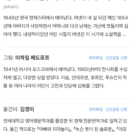
(모두보기)
1849년 영국 맨체스터에서 태어났다. 버넷이 네 살 되던 해인 1854
년에 아버지가 사망하면서 어머니와 다섯 남매는 가난에 쪼들리며 살
아야 했다. 내성적이었던 어린 시절의 버넷은 이 시기에 소설책을 읽
고 이야기를 지으면서 가난과 외로움에서 벗어나려 애썼다. 1865년
외삼촌의 권유로 온 가족이 미국 테네시 주 녹스빌로 이주한 뒤에도
그림:
미하일 페도로프
저자파일
신간알림 신청
형편은 나아지지 않았다. 잡지사에 소설을 기고하기로 결심하고 원고
용지 값과 우송료를 마련하기 위해 산포도를 따서 팔며 글을 써야 했
1941년 러시아 모스크바에서 태어났다. 1965년부터 전시회를 수십
다. 하지만 그때 직접 겪었던 고통스러운 기억들은 본인의 작품 속 주
차례 열고, 다양한 상을 받았다. 이솝, 안데르센, 호프만, 푸슈킨의 작
인공들이 겪는 고난을 설득력 있게 그려낼 수 있는 통찰력의 밑거름
품 등 여러 나라의 어린이 고전과 민담에 삽화를 그렸다.
이 되어주었다. 잡지사에 보낸 소설이 열일곱 살 때 처음으로 채택되
었다. 그 이듬해인 1867년에 어머니가 세상을 떠나면서 네 동생의
생계를 책임지는 가장으로서 글쓰기에 전념했으며 《고디스 레이디스
옮긴이:
김경미
저자파일
신간알림 신청
북》이라는 여성 잡지를 통해 첫 작품을 발표했다. 그 후 몇몇 잡지사
연세대학교 영어영문학과를 졸업한 뒤 현재 전문번역가로 일하고 있
에서 한 편에 10달러를 받고 한 달에 대여섯 편의 소설을 썼다. 이 시
다. 옮긴 책으로는 『아빠와 피자놀이』, 『녹슨 못이 된 솔로몬』, 『아모