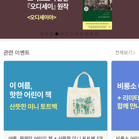
관련 이벤트
전체보기
여름, 화제의 어린이 책 + 산뜻한 미니 토트백 (대
비룡소 어린