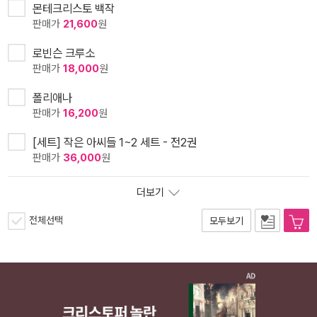
몬테크리스토 백작
판매가
21,600
원
로빈슨 크루소
판매가
18,000
원
폴리애나
판매가
16,200
원
[세트] 작은 아씨들 1~2 세트 - 전2권
판매가
36,000
원
더보기
전체선택
모두보기