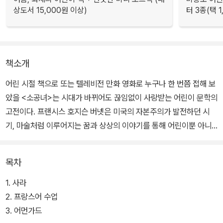
상도서 15,000원 이상)
터 3종(택 1
책소개
어린 시절 책으로 또는 텔레비전 만화 영화로 누구나 한 번쯤 접해 보
았을 <소공녀>는 시대가 바뀌어도 끊임없이 사랑받는 어린이 문학의
고전이다. 프랜시스 호지슨 버넷은 미국의 자본주의가 발전하던 시
기, 마술처럼 이루어지는 꿈과 상상의 이야기를 통해 어린이뿐 아니
라 성인 독자들에게도 큰 인기를 끌었다.
목차
완역판 <소공녀>에서는 영리하고 마음씨 착한 소녀인 사라의 모습뿐
아니라 자신만의 방법으로 고난을 이겨 내는 사라의 심리를 한층 가
1. 사라
까이 접할 수 있다. 화려한 색깔과 독특한 아이콘으로 표현한 러시아
2. 프랑스어 수업
화가 미하일 페도로프의 그림이 책 읽는 재미를 더한다.
3. 어먼가드