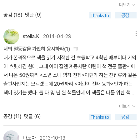
옆집의 원숭이가 창문으로 사라의 다락방에 들어왔다. 사라는 다시
이었다. 말하자면 나는 아동(어린이)문학의 단계를 사실상
더보기
워라~~ ㅎㅎ사람들 모다 모여 시크릿가든때에 얽힌 에피소드. 별그
보내려고 했지만 원숭이가 떨어지지 않아 원숭이를 안고 직접 옆집으
건너 뛰고 중학교 무렵, 바로 <세계문학전집>으로, 즉 <데미안>, <
공감 (
18
)
댓글 (9)
대때 에드워드 툴레인에 얽힌 에피소드. 번역하면서 힘들었던일..거
로 갔다. 그런데 인도신사는 우연히 사라가 크루 대위의 딸이라는 것
생의 한가운데>, <부활>, <노인과 바다> 등으로 간 듯하다. 이미 다
친생활?을 못 해서 작품속의 캐릭터 때문에 힘들었던 이야기.. 외국
을 알고 모든 상황을 설명해주었다. 사라가 어마어마한 재산을 갖게
지난 세월이지만, 그 틈새의 시간을 아동문학과 함께 할 수 있었다
어와 우리말의 차이때문에 글의 맛이 달라졌을때의 난감함... 그리고
되었다는 사실을 안 민친 선생님은 사라를 붙잡으려고 했지만 사라는
stella.K
2014-04-29
메뉴
면 좀 좋지 않았을까, 하는 회한이 조금은 있다. 그래서 아이가 조금
앞으로의 꿈 등등 여러 이야기들과 소소한 그녀의 이야기를 들을수
다시 여자기숙학교로 돌아가지 않았다. 사라는 마음이 깊고 아름다
더 크면 함께 읽으려고 미리(!) 사둔 <창비> 동화책들. 하지만 이런
너의 열등감을 가만히 응시하라(1)
있었던 시간. 생각해보면 작가와 함께 하는 시간은 많았지만 번역가
운 진짜 공주인 것 같다. 항상 불쌍한 사람을 보면 그냥 지나치지 않는
책을 읽을 만한 수준의 '머리'를 갖추게 될지, 어쩔 수 없이 조금은 울
내가 본격적으로 책을 읽기 시작한 건 초등학교 4학년 때부터다.기억
와 만나는 자리는 드물어 희소성있는 자리가 되지 않았을까하는 뿌듯
사라가 자신의 것을 챙기지 않아 답답한 마음도 있었다. 또 힘이 들더
쩍해진다. * 지난 추석 연휴, 아이와 공연을 보러갔다. 아
이 흐릿하긴 한데, 그때 이미 집엔 계몽사란 어린이 책 전문 출판사에
함이~~개인적으로는 우리 도서관에 그리고 우리 동아리에 여러 다
라도 항상 기운내서 생활하는 모습이 보기 좋았다. 나중에 다시 부유
이는 한 달에 한 번 정도 공연 관람(혹은 견학)을 가지만, 엄마 아빠랑
서 나온 50권짜리 <소년 소녀 명작 전집>이던가 하는 전집류와 같은
양한 사람들과 함께 할수 있어서 좋은 시간들..그들과 함께 하는 시간
해지고도 지난날의 힘들었던 생활을 잊지 않고 끝까지 가난한 사람들
같이 간 건 처음이다. 우리가 본 건 뮤지컬 <보물섬>인데, 원작은, 다
출판사인지는 모르겠는데 20권짜리 <어린이 전래 동화>인가 하는
이 되도록 오래지속될수 있었음 ~~ 오늘 이야기를 들으면서 좋은 번
을 도와주는 사라는 정말 마음이 아름다운 천사 같다.
들 아시리라, 스코틀랜드 작가 스티븐슨이 쓴 동화이다. 다
책이 있기는 했다. 둘 다 몇 년 된 책들인데 이 책들은 나를 위한 책은
역가들이 더 많이 나왔으면 하는 바램을 가져본다
아는 내용인 줄 알았는데, 가만 생각해 보니, 이 책 역시 제대로 읽은
아니었다. 엄마가 나 보다 먼저 학교에 다니고 있었던 언니와 오빠를
더보기
적이 없는 것이다. 앗, 줄거리, 너무 신선해! 뭐야, 주제는 우정이었
위해 방문 판매를 온 책 장사에게 그 책을 샀던 것이다. 엄마는 언니와
공감 (
11
)
댓글 (6)
나? 아니면 적은 내(-배) 안에 있다? 아니면 다 용서하라~ 아무튼 나
오빠가 초등학교엘 다니고 있었으니 그런 책 한 질쯤은 두고 읽어도
는 너무 재밌었다. 그러고 보니 뮤지컬 공연 본 것도 난생 처음이었다
좋을 거라고 생각했던 모양이었다. 그땐 또 서열 의식이 강해서 오빠
오 ㅠ.ㅠ 아이는 어떤가. 한 30분 정도 지나니 엉덩이가 들썩들썩, 혼
가 나와 동생에게 함부로 그 책들을 만지지 못하게 했다. 읽어야 한다
마노아
2013-10-13
메뉴