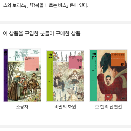
기에 버넷이 주로 썼던 내용은 ‘학대받다가 끝내는 보상받는 영국 여
스와 보리스』, 『행복을 나르는 버스』 등이 있다.
성들’을 주인공으로 한 것이었고, 이를 통해 몰락한 가문을 차츰차츰
일으켜 세울 수 있었다. 이후 의사인 스완 버넷과 1873년에 결혼하여
슬하에 두 아들 라이오넬과 비비안을 두었고, 배우인 스티븐 타운센
이 상품을 구입한 분들이 구매한 상품
드와 1900년에 재혼했으나 만 2년 만에 이혼했다. 그녀는 영국의 로
맨스 소설을 좋아하는 미국인의 취향에 맞추어 쓴 작품들로 어른 독
자층을 파고들었다. 아동소설로 눈을 돌리기 전까지 성인을 대상으로
한 소설로 꽤 많은 인기를 누렸다. 대표작으로 『로리 가(家)의 그 아
가씨』(1877), 『셔틀』(1907) 등이 있다. 『폰틀로이 공자』(1886)보
다 앞서 쓴 소설 「하얀 벽돌 뒤편」 이 《세인트 니콜라스 매거진》에 발
표되었을 때 독자의 반응은 뜨거웠고, 그 후 『폰틀로이 공자』 , 『소공
녀』(1905), 『비밀의 화원』(1911) 등의 작품들도 줄줄이 성공을 거두
었다. 또한 이 세 소설을 포함한 자신의 작품들을 각색하여 런던과 뉴
소공자
비밀의 화원
오 헨리 단편선
욕의 연극 무대에 올려 흥행에 성공했다. 버넷은 74세로 1924년 뉴
욕 주에 있는 자택에서 생을 마감했다.