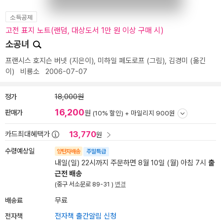
소득공제
고전 표지 노트(랜덤, 대상도서 1만 원 이상 구매 시)
소공녀
프랜시스 호지슨 버넷
(지은이),
미하일 페도로프
(그림),
김경미
(옮긴
이)
비룡소
2006-07-07
정가
18,000원
16,200
판매가
원
(10% 할인) +
마일리지 900원
13,770
카드최대혜택가
원
수령예상일
양탄자배송
주말특급
내일(일) 22시까지 주문하면 8월 10일 (월) 아침 7시
출
근전 배송
(중구 서소문로 89-31 )
변경
배송료
무료
전자책
전자책 출간알림 신청