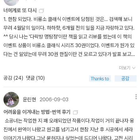
자 쓸데없는 소리를 지껄이기 시작한다. 다른 아이들(심지어 더 어린)
면 꼭 오빠의 허락을 받고 읽어야 했다. 하지만 나와 동생은 아직도 한
너에게로 또 다시
과도 확연히 다름이 여실히 드러났다. 다행히, 공연장 안을 뛰어다니
글을 떼기 전이었으니 그 책에 욕심 낼 처지가 못 됐다. 그러니 오빠가
1. 한참 되었다. 비룡소 클래식 이벤트에 당첨된 것은... 검색해 보니
는 불상사는 없었으나(그럼 쫓겨남 - 옆에서 '형아'가 째려 보고 있음
그 책 가지고 위세 부려봤자 나와 동생에겐 그다지 먹히지는 않았다.
무려 4월달의 일이다. 하하핫, 6개월 전의 일을 지금 자랑하고 있다.
을 수시로 의식하고 자제하는 듯했다) 주의집중력도 짧고 내용 몰입
말하자면, ‘그래? 그럼 그냥 오빠 가져. 어차피 우린 책도 잘 볼 줄 모
^^ 당시 나는 '다락방 명탐정'이란 책을 읽고 리뷰를 썼는데 이 책의
도, 나아가(당연하지만) 이해도도 무척 떨어졌다. 왜 동굴이 무너져내
르잖아.’ 뭐 그런 식이었다.그래서 그럴까, 서열 의식도 다 같이 욕심
이벤트 상품이 비룡소 클래식 시리즈 30권이었다. 이벤트가 뭔가 있
리는지, 저 친구들이 왜 갈라져서 싸우는지 등 골조는 전혀 이해하지
낼만한 것에서 내야 빛을 바라는 거지 한글도 다 못 뗀 조무래기들을
다는 건 알았는데 무려 30권 한질이란 건 모르고 있다가 발표 보고서
못하고, 배에 '영국국기'가 걸렸던 것만 계속 얘기했다 -_-;; 에공, 어
데리고 내 봤자 알아주지도 않는다라는 걸 오빠도 알았는지 나중엔
화들짝 놀랐다. 더 놀라운 것은 응모한 사람이 나밖에 없었다는 것. 단
쩔 수 없지. 좀 더 어릴 때는 이해방식의 독특성(?)이라고 생각했는
책에 대해 그다지 욕심을 내지 않았다. 그리고 그런 전집들은 무료한
더보기
독 후보로 입상했다. -_-;;; 달랑 한명 응모했어도 통 크게! 선물을 보
데, 핵심적인 것과 부수적인 것을 구분하는 것이야말로 독해(나아가
날 심심함을 달래기 위한 좋은 놀잇감이 되어 주곤 했다. 이를테면 그
공감 (
24
)
댓글 (10)
내준 비룡소에 고마움의 인사를 전한다. 좀 많이 늦었지만...^^ 어릴
모든 학습)의 출발점이지 않나. '불수능'(^^;;) 끝난 다음, 다시 한 번
50권 자리를 책꽂이에서 빼서 다 흩어 놓고는 걸레로 깨끗이 먼지를
때 읽었던 주니어 문고보다 훨씬 두꺼운 책들이다. 다시 보는 것도 큰
생각하게 되는 대목이다. 1점의 중요성, 다들 이걸 욕하지만 점수 따
닦고 1권부터 마지막 권까지 누가 빨리 찾아서 다시 책꽂이에 꽂아 놓
즐거움이 되리라. 그때 나에게 행운을 안겨 주었던 다락방 명탐정은
는 단계에서는 이보다 중요한 것이 없다. 그 1점 속에 얼마나 많은 의
운린현
2006-09-03
메뉴
나 시합을 하는 것이다. 중간에 두 세 권 정도를 잃어버려서 항상 그
2편도 나왔다. 이 책 역시 기대가 된다. 2. 그 다음의 행운은 7월에 찾
미가 들어있는지는 그것을 위해 노력해 본 사람만이 알 수 있는 것이
놀이에선 아쉬움이 남았지만 우리 같은 조무래기들에겐 전집류는 그
어려움을 이겨내는 방법-번역 후기
아왔다. '따라와, 멋진 걸 보여 줄게!'라는 제목의 책이었는데 폴라로
기도 하다. 아, 물론 인생 전체를 놓고 보면 아주 무의미한 차이지만 -
런 존재였다. 나중에 한글을 깨쳤으니 슬슬 읽어 볼만도 할 텐데 나는
소공녀는 작업한 지 꽤 오래되었던 작품이다.작업이 거의 끝나자 웅
이드 카메라를 받았다. 음하하핫!!! 카메라와 미니 앨범에 매직까지,
_-;; * '지난 주 알림장 내용은 일취월장이었고, 무슨 뜻이야?''매일
왠지 그 전집엔 손이 가지 않았다. 이제 초등학교를 갓 들어갔으니 한
진에서 완역이 나왔고 원고를 넘기고서 한참 지난 후 시공에서 세라
종합 선물이었다. 디지털 카메라에 핸드폰 카메라가 워낙 발달됐지만
매일 발전한다~~''이번 주 알림장 내용은 뭐야?''이번 주는 수박껍데
글만 깨쳤다 뿐 왠지 어려울 거란 생각이 들었던 것이다. 이 제 초등학
이야기가 나왔다.그냥 묻혀지나 싶었는데 드디어 나왔다. 고전 시리