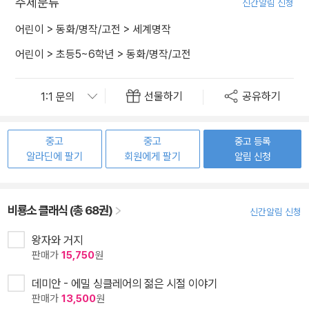
주제분류
신간알림 신청
어린이
>
동화/명작/고전
>
세계명작
어린이
>
초등5~6학년
>
동화/명작/고전
선물하기
공유하기
중고
중고
중고 등록
알라딘에 팔기
회원에게 팔기
알림 신청
비룡소 클래식 (총 68권)
신간알림 신청
왕자와 거지
판매가
15,750
원
데미안 - 에밀 싱클레어의 젊은 시절 이야기
판매가
13,500
원