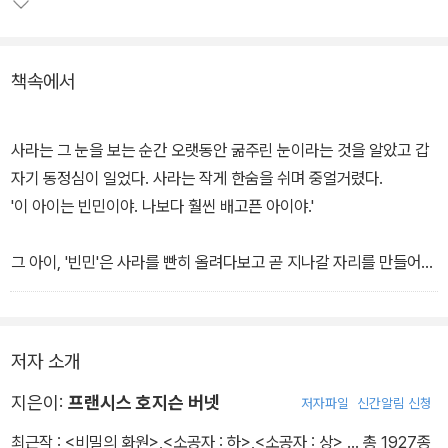
책속에서
사라는 그 눈을 보는 순간 오랫동안 굶주린 눈이라는 것을 알았고 갑
자기 동정심이 일었다. 사라는 작게 한숨을 쉬며 중얼거렸다.
'이 아이는 빈민이야. 나보다 훨씬 배고픈 아이야.'
그 아이, '빈민'은 사라를 빤히 올려다보고 곧 지나갈 자리를 만들어
주느라 옆으로 몸을 살짝 비켰다. 사람들에게 자리를 비켜 주는 것이
익숙한 듯했다. 아이는 경찰이 자기를 보면 '저리 가.'라고 말할 것을
잘 알고 있었다. -본문 228쪽에서
저자 소개
지은이:
프랜시스 호지슨 버넷
저자파일
신간알림 신청
최근작 :
<비밀의 화원>
,
<소공자 : 하>
,
<소공자 : 상>
… 총 1927종