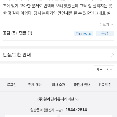
폴라로이드 카메라도 갖고 싶었다. 이제 이걸 들고 좀 놀러가야 할 텐
기야.''어?''이번 주는 수박껍데기라고, 뭐를 대충 알고~''서준아, 수박
교엘 갓 들어 간 아이가 <소공자>나 <소공녀>를 어찌 알겠으며, <쿠
즈에 맞게 고아한 문체로 번역해 보려 했었는데 그닥 잘 살리지는 못
데 말이다...3. 그 다음 행운은 황선미 작가의 신나게 자유롭게 뻥!이
껍데기가 아니라 수박 겉핥기 아니야?'- 잠깐 띵~ 이건 무슨 말이지?
오레>는 또 어찌 알겠는가? 그런 것들을 읽으려면 적어도 언니 나이
한 것 같아 아쉽다. 당시 분위기와 만연체를 될 수 있으면 그대로 살리
다. 구매자 리뷰를 대상으로 한 이벤트에서 유홍준 교수님의 만화 나
하고 생각하는 듯. '엄마 생각에는 수박 겉핥기가 맞는 것 같은데?'-
쯤 되야 하는데 그때 되면 그 책들은 구닥다리가 되는 것이다. 더구
면서 세부적인 묘사의 묘미를 살리기 위해 애를 썼었다. 우리말 고전
의 문화 유산 답사기를 선물 받았다. 이로써 우리집에는 어른용 나의
다시금 생각을 가다듬는 표정, 약간 자존심도 상한 듯. '내 생각에는
더보기
나 초등학교 1학년 때 처음 받았던 생활통지표(그때는 성적표가 아니
번역의 수작으로 '잘못 떨어진 먹물 한 방울-운영전'을 모델삼아 예스
문화 유산 답사기와 어린이를 위한 만화 나의 문화 유산 답사기를 모
수박껍데기가 맞는 것 같은데?' * '오늘 동화 특강은 뭐야?''파블로
공감 (
5
)
댓글 (1)
었다. 통지표였다)에 담임 선생님은 나의 뭘 보고 그런 평가를 내리셨
러운 분위기도 살려 보려 하긴 했는데...차라리 완전히 현대적인 느낌
두 갖추게 되었다. 조카방에 한질, 내 방에 한질이다. 음하하하핫!!!4.
야.''걔는 뭔데?''파블로는 돼지야, 수퇘(돼)지.''여기 친구 베라도 있다
는지 모르겠는데, 내가 책 읽기를 싫어하는 것 같다고 쓰셨다. 솔직히
으로 경쾌하게 전달했었으면 어떨까 하는 생각도 든다. 약간 건조한
내가 모르던 이벤트도 있었다. 어느 날 주문한 것도 없는데 택배가 턱!
고 돼 있네? 베라는 뭐야 암퇘지야?''아니, 베라는 수퇘(돼)지, 암퇘
난 그렇게 써 있는지도 몰랐다. 나중에 언니가 읽어줘서 알았는데 언
느낌의 웅진판과 경쾌한 느낌의 시공판과는 다른 느낌을 받을 독자도
하니 도착했다. 자음과 모음에서 보낸 것인데 내가 주문하지도 않았
(돼)지도 아니고, 그냥 사람이야.''그럼 둘이 뭐해?''어, 어, 그건 동화
반품/교환 안내
니는 또 뭐가 좋다고 읽으면서 깔깔대고 웃는 것인지 알 수가 없었다.
있으리라. 여기서는 세라라는 익숙한 이름대신 '사라'를 선택했다. 그
고 당첨 소식도 못 들었는데, 내가 평소 읽지 않는 책이 온 것이다. 이
특강 종이를 봐야지(만) 알 수 있어.' 에공, -_-;;
그도 그럴 것이, 생애 처음으로 받아 본 생활통지표에 국어가 ‘가’였으
리고 사라에 대한 해석도 이전의 신데렐라형이라기 보다는 자기 스스
뭐꼬? 했는데, 바로 이날 저녁 뒤늦게 당첨자가 발표됐다. 이벤트 응
니 점수로 치자면 빵점을 맞은 거나 다름없으니 그것과 연관 짓다 보
로 운명을 개척하려는 의지가 강한 인물로 해석했다. 그리고 강한 자
모 사실도 모르다가 갑자기 닥쳐온 행운! 뭐 내 취향의 책은 아니었지
니 웃을 수 밖에. 하지만 그게 웃을 일인가? 오히려 언니라면 가슴 아
의식과 함께 여린 감성이 결합된 평범한 아이가 시련 속에서 점차 성
만 어쨌든 기분은 좋았다.^^ 5. 사실 이 무렵에 내가 가장 공을 들였던
파하며 격려해줘도 부족할 판에 생판 남도 아니고 뭐 하자는 건지 모
로그인
전체 메뉴
회사 소개
출판사 안내
PC 버전
장해가는 과정이 드러나는 것이 매우 중요하다고 생각했다. 어려움에
이벤트는 박시백의 조선왕조실록이었다. 당시 20권 출간 직전이었는
르겠다. 하지만 가만 생각해 보면 언니도 알고 보면 날 것도 없었다.
빠진 소녀가 상상의 힘으로 자신의 곤란한 처지를 이겨내려는 것은
데, 완간을 기념하며 알라딘에서 이벤트가 있었다. 기존에 썼던 리뷰
솔직히 그 무렵이 70년 대 초였고, TV가 흔한 시절이 아니었는데 그
(주)알라딘커뮤니케이션
인간의 자긍심과 문학의 예술적 기능을 모두 생각해보게 하는 부분이
를 포함해서 각 권마다 리뷰 상금으로 문화상품권 3만원 씩 주는 행
런 시절에 아이에게 전집류를 사 주는 부모가 몇이나 될까? 그런 엄
었다. 사라는 문제가 없는 완벽한 아이가 아니었다. 그리고 항상 착한
1544-2514
일반문의 (발신자 부담)
사였다. 나는 이전에 이 책에 대한 리뷰를 모두 썼다. 절반 이상은 포
마의 마음도 모르고 언니를 위해 산 그 계몽사 전집을 몇 권 읽고 안
아이만도 아니었다. 그리고 자기 기만에 빠진 공주병 환자는 더욱 아