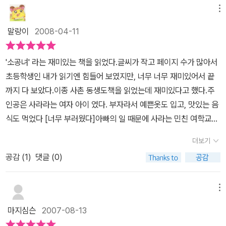
을 먹을 수도 있다. 딸아이에게 '소공녀'를 권하면서, 나도 처음부터
메뉴
새로 읽어본다. 어렸을 때 책을 읽었던 기억과 애니메이션을 보았던
말랑이
2008-04-11
기억이 스쳐지나간다. '사라'는 현실에서는 없을 것 같은 주인공이지
만, 묘한 매력이 있다. '소공녀'에 등장하는 인물들은 각각의 캐릭터가
'소공녀' 라는 재미있는 책을 읽었다.글씨가 작고 페이지 수가 많아서
참 잘 살아있다는 생각이 든다. 첫번째 주인공인 사라는 예의 바르고,
초등학생인 내가 읽기엔 힘들어 보였지만, 너무 너무 재미있어서 끝
어른스럽다. 어른스럽다는 것이 어린 소녀에게 칭찬이라고 해야할 지
까지 다 보았다.이종 사촌 동생도책을 읽었는데 재미있다고 했다.주
는 모르겠지만. 아빠의 사랑을 듬뿍 받으며, 주변 하인들의 극진한 대
인공은 사라라는 여자 아이 였다. 부자라서 예쁜옷도 입고, 맛있는 음
접을 받으며 자란 아이라면 으레 갖고 있을 거라고 생각하는 버릇없
식도 먹었다 [너무 부러웠다]아빠의 일 때문에 사라는 민친 여학교에
는 아이의 모습이 없다. 그것은 그녀가 '상상하는'것을 좋아하고, '이
다니게 되었다.사라는 마음씨가 착해서 친구들과 동생들에게 잘 대해
야기를 만드는'것을 즐기는 아이이기 때문이기도 하다. 사라 주변 인
더보기
주었다.어느날 아빠가 돌아가시자 교장선생님인 민친 선생님이 사라
물로는 하녀인 베키와 친구인 어먼가드, 동생인 로티를 빼놓을 수 없
공감 (
1
)
댓글 (0)
를 하녀로 부려 먹었다.사라는 굶기도 하고 좋은 방에서 못지냈다. 대
다. 베키는 신분이 미천하고 배운 것이 없는 아이지만 인성 하나만큼
신 쥐가 나오는 다락방에서 살았다.사라의 아버지와 같이 일을 하시
은 사라와 견주어도 빠지지 않는 듯하다. 그렇기 때문에 사라가 캐리
던 아버지의 친구 분이 재산을 나눠 주어서 나중에는 아버지 친구 분
메뉴
스포드씨네 집에서 살게 되었을 때 함께 가서 살 수 있었을 것이다. 사
댁에서 살게 되었다.사라를 지키는 개도 있었다. 개 목걸이 에는 저는
라와 베키를 보면서 사람이 처한 환경과 배경이 달라지더라도 인간에
마지심슨
2007-08-13
보리스예요 사라님을 지킬거예요.라고 써있었다
대한 예의를 제대로 지키는 것이 얼마나 중요한지를 다시금 느꼈다.