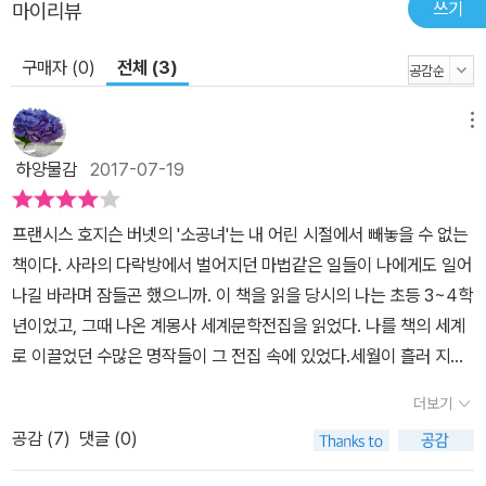
쓰기
마이리뷰
구매자 (0)
전체 (3)
메뉴
하양물감
2017-07-19
프랜시스 호지슨 버넷의 '소공녀'는 내 어린 시절에서 빼놓을 수 없는
책이다. 사라의 다락방에서 벌어지던 마법같은 일들이 나에게도 일어
나길 바라며 잠들곤 했으니까. 이 책을 읽을 당시의 나는 초등 3~4학
년이었고, 그때 나온 계몽사 세계문학전집을 읽었다. 나를 책의 세계
로 이끌었던 수많은 명작들이 그 전집 속에 있었다.세월이 흘러 지금
나는 이 책을 읽기 시작했던 그때의 나보다 나이가 많은 딸을 두고 있
더보기
다. 소공녀의 이야기를 알고는 있지만, 아직 제대로 읽은 적이 없는 딸
공감 (
7
)
댓글 (0)
아이에게 이 책을 권하였다. 비룡소에서 나온 클래식 시리즈가 페이
지 수가 3~400 정도라서 글을 읽는 호흡이 짧은 아이들은 지레 겁