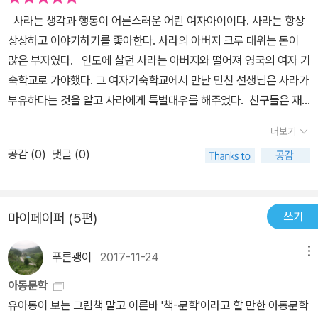
어먼가드는 머리가 좋은 부모님 아래에서 강한 부담감을 갖고 사는
사라는 생각과 행동이 어른스러운 어린 여자아이이다. 사라는 항상
열등감이 있는 아이이다. 그런 어먼가드의 마음을 헤아려주는 사라를
상상하고 이야기하기를 좋아한다. 사라의 아버지 크루 대위는 돈이
진정한 친구로 생각한다. 로티는 엄마가 없다는 것을 무기 삼아 주변
많은 부자였다. 인도에 살던 사라는 아버지와 떨어져 영국의 여자 기
사람들에게 자기가 원하는 것을 다 얻어내며 살아 온 응석받이이다.
숙학교로 가야했다. 그 여자기숙학교에서 만난 민친 선생님은 사라가
그런 로티의 마음을 다독여주고 이해해주는 사라는 로티의 엄마 역할
부유하다는 것을 알고 사라에게 특별대우를 해주었다. 친구들은 재
을 하게 된다.소공녀에는 돈 앞에서 교육자적 양심도 없는 민친선생
미있는 이야기도 많이 해주고 마음이 착한 사라를 좋아했다. 그리고
더보기
님과 아멜리아도 나온다. 이 책에 등장하는 인물들은 다 각각의 캐릭
사라는 불쌍한 친구들을 이해해주고 위로해주었다. 사라는 공부도
터가 분명하다. 그래서 사실은 결과적으로 어떤 일이 일어날 지 짐작
공감 (
0
)
댓글 (0)
잘하고 영리했다. 하지만 민친 선생님은 영리한 사라를 속으로는 미
이 가능하다. 현대 소설에서 보이는 복합적인 캐릭터는 안보인다. 나
워했다. 사라는 크루 대위로부터 친구와 함께 다이아몬드 광산에 돈
는, 이런 점이 오히려 아이들을 책 속 이야기에 빠져들게 한다고 생각
을 투자하기로 했다는 편지를 받았다. 하지만 얼마 후 크루 대위의 변
한다.소공녀를 읽을 때, 사라의 생일파티나, 사라의 다락방이 마법처
쓰기
마이페이퍼 (5편)
호사가 크루 대위가 다이아몬드 광산에 돈을 다 썼는데 그 다이아몬
럼 변신하는 장면은 몇 번을 봐도 질리지 않는 장면이었다. 그 좁은 방
드광산은 없었고 친구가 사기를 쳤다는 사실에 크루 대위가 병이 나
창문으로 어떻게 그런 일이 가능했을까? 와 같은 생각은 어른인 나나
푸른괭이
2017-11-24
메뉴
서 죽었다는 소식을 알려주었다. 사라에게는 큰 충격이었지만 아이들
하는 생각이 아닐까?물론 이 이야기를 읽으면서, 사투리를 쓰는 신분
답지 않게 차분하고 어른스럽게 그 상황을 이해했다. 사라에게 돈이
아동문학
이 미천하고 배우지 못한 베키라는 캐릭터, 식민지 인도에 대한 환상,
없다는 사실을 안 민친 선생님은 사라에게 초라한 다락방에서 살게
유아동이 보는 그림책 말고 이른바 '책-문학'이라고 할 만한 아동문학
자신보다 약하거나 힘이 없는 사람을 무시하면서도 죄책감을 느끼지