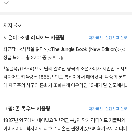
하나다. 그는 인도 뭄바이에서 태어나 이후 인도와 영국을 오가며 여
러 언어와 종교, 문화를 경험하였고 그 속에서 체득한 것들을 작품 속
에 고스란히 녹여냈다.
저자 소개
놀라운 상상력과 관찰력으로 정글 속 동물들의 모습을 일곱 편의 이
지은이:
조셉 러디어드 키플링
저자파일
신간알림 신청
야기로 담은 <정글북>은 단연 그러한 그의 문학적 재능이 돋보이는
최근작 :
<사랑을 읽다>
,
<The Jungle Book (New Edition)>
,
<
대표작이라 할 수 있다. 또한 단편이 소설의 장르로서 확립되는 데 기
정글 북>
… 총 3705종
(모두보기)
여하고 의인화 기법을 본격적으로 소설에 도입하며 동물문학의 진수
를 보여 주었다는 점에서 높이 평가받는다.
『정글북』(1894)으로 널리 알려진 영국의 소설가이자 시인인 조지프
러디어드 키플링은 1865년 인도 봄베이에서 태어났다. 다종의 문화
에 제국주의 서구의 문화가 조화롭게 어우러진 19세기 말 인도에서
의 경험을 바탕으로 그는 일생 동안 시와 소설, 동화, 민요 모음집 등
을 꾸준히 발표하여 400편에 가까운 단편소설과 시를 남겼다. 기자
그림:
존 록우드 키플링
저자파일
신간알림 신청
로 인도 전역을 다니며 원시적 장엄함이 살아 있는 드넓은 자연 풍경,
북인도 무슬림 다문화 사회 생활상 등을 관찰하여 글을 쓴 그는 불과
1837년 영국에서 태어났으며 『정글 북』의 작가 러디어드 키플링의
23세에 첫 단편집 『언덕으로부터의 평범한 이야기들』을 출간했다.
아버지이다. 학자이자 라호르 미술관 관장이었으며 화가로서 러디어