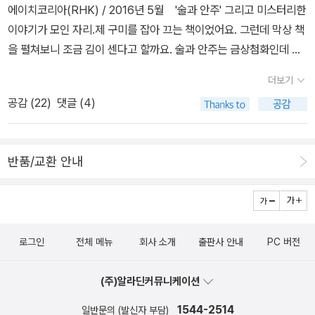
리 중에 그 새끼의 엄마와 아빠를 제외한 둘 이상의 구성원이 그 새끼
에이치코리아(RHK) / 2016년 5월 '술과 안주' 그리고 미스터리한
를 변호해야 한다.' 라는 법 같은 느낌의 법칙들도 있고 '너를 살려준
이야기가 모인 자리.제 구미를 잡아 끄는 책이었어요. 그런데 막상 책
종족(모글리에게는 황소)는 죽여서도, 먹어서도 안 된다.', '짖기 전에
을 펼쳐보니 조금 김이 센다고 할까요. 술과 안주는 금상첨화인데 이
먼저 공격해야 한다'라는 법칙들도 있었다. 특히 '은혜를 잊지 말라'
야기는 거기에 억지로 끼워 맞춘듯한 느낌이 들어서 아쉬웠어요. 하
더보기
는 법칙은 우리 사회에서보다 훨씬 더 절실하게 쓰여지는 것 같아서
지만 그래도 편한 친구와 함께하는 술자리는 즐거운법이지요. 나이가
정이 갔다. 핵심 언어라는 것은 도움을 요청할 때 필요한 것인데 주요
공감 (
22
)
댓글 (4)
드니 점점 소주가 별로예요. 소주를 마실거면 소맥으로 적당한 맛과
문장은 '너와 나, 우리는 한 핏줄이다'고 이것을 각기 다른 동물의 언
알콜을 순화시켜서 마시는데, 술값 많이 나오는 스타일인가? 하지만
어로 말하면 되는 것이다. 아마 '핵심 언어로 요청한 도움은 이루어줘
많이 마시지 않으니깐...^^;; 여러 안주중에 눈이가는것은 생라면과 맥
야 한다' 도 정글의 법칙에 들어갈 것 같은데 이것이 내가 '정글북' 에
반품/교환 안내
주의 조합. 평소 생라면을 좋아하긴하지만, 위가 좋지 않아서 요즘은
서 가장 좋아하는 부분이다. 한없이 야만적일 수 있는 본능을 규율로
자제하고 있는데 밤에 이 책을 읽을때 라면 뿌셔서 맥주 한잔 하고 싶
다잡는 모습이 인간 사회와 닮았기 때문이다. 모글리는 인간이다.
은 유혹을 뿌리치느라 혼났어요. 만약 옆에 함께 마실 친구가 있었다
아무리 정글의 법칙을 준수하고 는대 종족과 어울린다고 해도 덫을
면 참을 유혹도 없을거겠지만.. 책목차에 함께 마신 술의 그림이 있는
설치하고 늑대를 죽이는 인간과 닮음을 부인할 수는 없다. 하지만 정
로그인
전체 메뉴
회사 소개
출판사 안내
PC 버전
것도 좋았어요. 조금 더 이야기에 리얼리티가 있었다면 더 좋았겠지
글의 친구들은 인간인 모글리를 배신하지 않았다. 바기라와 발루
만... 솔직히 '나가에'가 '악마와 같은 두뇌를 가졌다'는 느낌을 별로 못
는 모글리를 구성원으로 들이기 위해 대가를 치뤘고 또 위기에서 모
(주)알라딘커뮤니케이션
받았어요. 아무래도 나에게 '악마와 같은 두뇌를 가진자'는 셜록 한 사
글리를 구해준다. 특히 모글리가 회색 원숭이들에게 잡혀갔을 때에는
람 뿐일지도... 정연 지음, 녹시 그림 / 영상출판미디어(주) / 2016
1544-2514
일반문의 (발신자 부담)