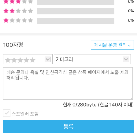
0%
성장한 모글리는 스승인 갈색 곰 ‘발루’와 강인한 흑표범 ‘바기라’를
통해 정글의 법칙과 언어를 배워 나간다. 하지만 모글리는 끈질기게
0%
자신을 위협하는 시어칸 때문에 어쩔 수 없이 인간 무리로 쫓겨 가서
0%
살게 된다. 익숙지 않은 인간 사회에서 어울리지 못한 모글리는 오랜
계획 끝에 아켈라와 형제들의 도움으로 시어칸을 물리치고 당당하게
100자평
게시물 운영 원칙
정글로 되돌아오게 된다. 키플링의 교훈은 바로 모글리가 갈색 곰인
발루에게서 배우는 ‘정글의 법칙’에 담겨 있는 윤리적인 가치에서 찾
카테고리
을 수 있다. 약자에 대한 배려, 어른에 대한 존중, 절제, 강인함, 생존
을 위한 인내, 자만심에 대한 경계, 자신을 낮추는 겸손함, 생존을 위
한 인내 등이 바로 그런 가치들이다. -「옮긴이의 말」 중에서 정체성에
대해 끊임없이 질문 받으며 성장해 가는 모글리뿐만 아니라, 「카아의
사냥」에서 그려지는 비단뱀 ‘카아’의 춤, 여러 동물 무리에 대한 특징
현재
0
/280byte (한글 140자 이내)
적인 묘사 등 키플링은 다양한 부류의 동물들을 통해 그들만의 세계
를 놀라운 상상력으로 입체적으로 보여 준다. 그리고 인간의 아이를
스포일러 포함
받아들이는 과정에서 빚어지는 늑대 무리 내의 갈등과 모글리를 대하
등록
는 마을 사람들의 모습들에서 모순된 세상에 대한 비판적인 시선이