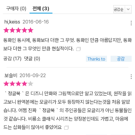
느껴지기도 한다. 또 다른 동물들의 모습을 그린 네 가지 이야기 또한
구매자 (0)
전체 (3)
정글을 탐험하듯 흥미롭다. 인간을 피해 안전한 보금자리를 찾아 떠
나는 이야기 「하얀 물개」, 코브라와 맞서는 몽구스를 통해 생존의 모
hi,keiss
2016-06-16
메뉴
습을 극적으로 보여 주는 「“리키티키타비”」, 코끼리를 부리는 겁 없는
어린 투마이가 목격한 ‘코끼리 춤’ 이야기 「코끼리들의 투마이」, 동물
동화인 동시에, 동화보다 더한 그 무엇. 동화인 만큼 아름답지만, 동화
의 말을 알아들을 수 있는 병사가 엿들은 군부대 동물들의 애환 「여왕
보다 더한 그 무엇인 만큼 현실적이다.
폐하의 신하들」. 자신들이 놓인 처지와 환경에서 나름의 최선을 찾아
공감 (
17
)
댓글 (0)
가려 애쓰는 모습들을 통해 인간들은 결코 알지 못할 동물들의 삶을
흥미로운 시선으로 엿볼 수 있다.
보슬비
2016-09-22
메뉴
｀정글북｀은 디즈니 만화와 그림책으로만 알고 있었는데, 원작을 읽
고보니 완역본에는 모글리가 모두 등장하지 않는다는것을 처음 알았
습니다. 어쩜 진짜 ｀정글북｀의 주인공들은 모글리가 아닌 동물들인
것 같습니다. 비룡소 클래식 시리즈는 양장본인데도 가볍고, 마음에
드는 삽화들이 많아서 좋았어요