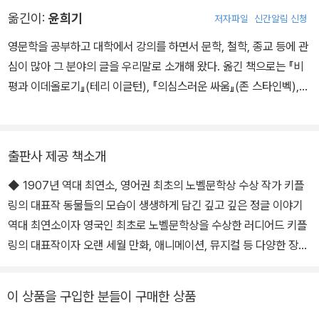
북』에 그림을 그리면서 작품성과 흥행성을 동시에 인정받았다.
아이디어, 이야기를 이끄는 뛰어난 재능을 높이 사” 키플링에게 영미
옮긴이:
윤희기
저자파일
신간알림 신청
권 최초로 노벨문학상을 수여한다. 당시 42세였던 키플링은 역대 최
연소 수상자로, 1901년 노벨문학상이 제정된 이후 이 기록은 아직까
영문학을 공부하고 대학에서 강의를 하면서 문학, 철학, 종교 등에 관
지도 깨어지지 않고 있다.
심이 많아 그 분야의 글을 우리말로 소개해 왔다. 옮긴 책으로는 『비
평과 이데올로기』(테리 이글턴), 『의심스러운 싸움』(존 스타인벡),
『소설』(제임스 미치너), 『소유』(A. S. 바이어트), 『무의식에 관하여』
(지그문트 프로이트), 『도리언 그레이의 초상』(오스카 와일드), 『동
행』, 『폐허의 도시』(폴 오스터),『예수의 생애』(마크 털리), 『단테』(R.
출판사 제공 책소개
W. B. 루이스), 『욕망의 발견』(윌리엄 B. 어빈), 『정글북』(러디어드
◆ 1907년 역대 최연소, 영어권 최초의 노벨문학상 수상 작가 키플
키플링), 『위대한 개츠비』(F. 스콧 피츠제럴드), 『막스 티볼리의 고
링의 대표작 동물들의 모습이 생생하게 담긴 깊고 깊은 정글 이야기
백』(앤드루 숀 그리어), 『하벤 길마』(하벤 길마), 『자기계발 수업』(안
역대 최연소이자 영국인 최초로 노벨문학상을 수상한 러디어드 키플
나 카타리나 샤프너), 『앨리스 B. 토클러스의 자서전』(거트루드 스타
링의 대표작이자 오랜 세월 만화, 애니메이션, 뮤지컬 등 다양한 장르
인) 등 다수가 있다.
로 재창작되며 변함없는 사랑을 받는 고전 『정글북』이 「비룡소 클래
식」 서른아홉 번째 작품으로 출간되었다. 『정글북』이 처음 출간된 18
이 상품을 구입한 분들이 구매한 상품
94년의 판본과 1908년 판에 실렸던 존 록우드 키플링, 데트몰드 형