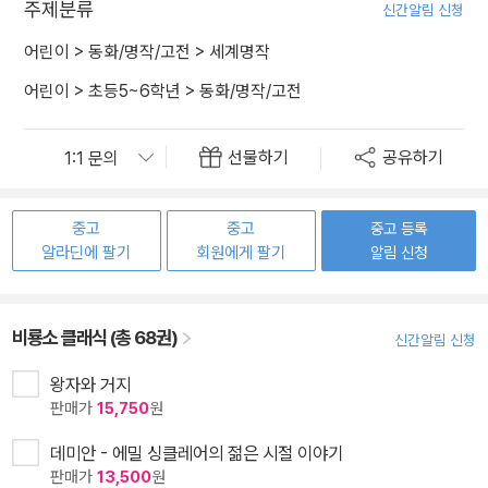
주제분류
신간알림 신청
어린이
>
동화/명작/고전
>
세계명작
어린이
>
초등5~6학년
>
동화/명작/고전
선물하기
공유하기
중고
중고
중고 등록
알라딘에 팔기
회원에게 팔기
알림 신청
비룡소 클래식 (총 68권)
신간알림 신청
왕자와 거지
판매가
15,750
원
데미안 - 에밀 싱클레어의 젊은 시절 이야기
판매가
13,500
원