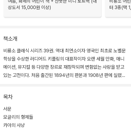
여름, 화제의 어린이 책 + 산뜻한 미니 토트백 (대
비룡소 어린
상도서 15,000원 이상)
터 3종(택 1
책소개
비룡소 클래식 시리즈 39권. 역대 최연소이자 영국인 최초로 노벨문
학상을 수상한 러디어드 키플링의 대표작이자 오랜 세월 만화, 애니
메이션, 뮤지컬 등 다양한 장르로 재창작되며 변함없는 사랑을 받고
있는 고전이다. 처음 출간된 1894년의 판본과 1908년 판에 실렸던
존 록우드 키플링, 데트몰드 형제 등의 그림이 함께 수록된 완역본으
로, 그간 굵직한 문학작품들을 번역해온 윤희기 교수가 원작의 느낌
목차
을 충실히 옮겨 담았다.
서문
소설뿐만 아니라 다수의 시와 산문을 남긴 러디어드 키플링은 19세
모글리의 형제들
기 말부터 20세기 초까지 영국에서 가장 많은 사랑을 받은 작가 중
카아의 사냥