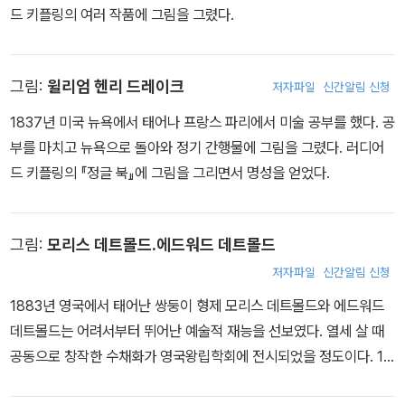
기존의 영국과 유럽 문학에서는 볼 수 없던 완전히 색다른 그의 작품
드 키플링의 여러 작품에 그림을 그렸다.
은 평단의 관심을 받음과 동시에 대중적인 인기를 얻어 책을 잘 읽지
않는 군인들에게까지 큰 호응을 받는다. 또 아이들을 위한 이야기들
을 모아 『정글북』, 『킴』을 출간하여 전 세계적으로 큰 사랑을 받은 그
그림:
윌리엄 헨리 드레이크
저자파일
신간알림 신청
는 시인으로서도 탁월했다. 테니슨의 서거 후 그 뒤를 잇는 계관 시인
1837년 미국 뉴욕에서 태어나 프랑스 파리에서 미술 공부를 했다. 공
으로 영국 왕실로부터 여러 번 제안받았으나 거절했다. 1차 세계대전
부를 마치고 뉴욕으로 돌아와 정기 간행물에 그림을 그렸다. 러디어
을 거치며 아들을 잃은 키플링은 내면세계로 눈을 돌려 점점 과감한
드 키플링의 『정글 북』에 그림을 그리면서 명성을 얻었다.
생략과 함축적인 표현으로 초자연적이고 신비한 내용을 담은 작품들
을 발표했다. 단어의 질감을 살린 풍성한 언어와 완벽한 은유로 문학
에 ‘혁신’을 가져왔다는 평가와 함께 그는 전쟁, 사랑, 고통, 상실, 유
그림:
모리스 데트몰드.에드워드 데트몰드
령, 공상과학 등의 다양한 소재로 인간의 보편적인 모습을 심오하게
저자파일
신간알림 신청
통찰했다. T. S. 엘리엇, 어니스트 헤밍웨이, 서머싯 몸, 조지 오웰, 헨
1883년 영국에서 태어난 쌍둥이 형제 모리스 데트몰드와 에드워드
리 제임스, 호르헤 루이스 보르헤스, 에드먼드 윌슨, 랜들 자렐, 킹즐
데트몰드는 어려서부터 뛰어난 예술적 재능을 선보였다. 열세 살 때
리 에이미스 등 수많은 작가들은 키플링을 ‘20세기 영국의 가장 위대
공동으로 창작한 수채화가 영국왕립학회에 전시되었을 정도이다. 18
한 단편소설 작가’라고 찬사를 보냈다. 1907년 스웨덴 한림원은 “이
99년부터 책에 삽화를 그리기 시작했고 러디어드 키플링의 『정글
세계적으로 유명한 작가의 관찰력과 독창적인 상상력, 힘이 넘치는