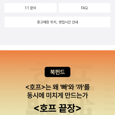
비단뱀 카야까지 동원하여 해치우는 모습을 보고 감동받았고 모글리
년 5월 ''반월당의 기묘한 이야기'는 어쩌다보니 4권을 먼저 만나게
를 위해 카야는 코가 문들어지고 바기라는 자존심을 버리고 발루는
1:1 문의
FAQ
되었어요. 처음엔 시리즈니깐 4권부터 읽을 생각은 없었는데, 살펴보
가죽이 찢기는 것까지 감수한 모습을 보고 모생애를 느낄 수 있었다.
니 기담처럼 주인공은 있지만 이야기가 이어지지 않고 각 이야기가
중고매장 위치, 영업시간 안내
모글리의 늑대 가족의 모습도 감동적이었다. 모글리가 인간의 마을에
완결되는 스타일이다보니 굳이 1편부터 읽지 않아도 되겠다는 생각
간다고 했을 때 모두 걱정을 하고 아쉬워하지만 모글리를 위해 기꺼
에 4편을 먼저 읽어보기로 했습니다. 그리고 실제로 시리즈 순서대로
이 떠나보내고 시어칸으로부터 안전하게 하기 위해 회색 형제(엄
읽을필요 없이 바로 손에 집히는 순서대로 읽어도 크게 문제는 없었
마 늑대의 새끼들 가운데 맏이)는 삼십 킬로를 넘게 와서 매일같이 바
습니다. 귀신을 볼줄 아는 고등학생 '유단'과 반월당을 지키는 여우 백
위 위에 앉아있었다. 또한 아켈라는 자신을 구해준 모글리를 따르고,
란과 그의 요괴 점원들. 그들이 반월당을 지키고 있을때, 어쩌다 괴이
도와주었다. 서로 애정을 가지고 있다는 것은 부르는 호칭에서 알 수
에 올려 반월당에 찾아와 풀어내는 이야기들은 어릴적 무서운 이야기
있었는데 저절로 느껴지는 정과 자신의 일에 대한 책임감, 그리고 은
나 환상적인 이야기를 다시 듣는것 같아서 즐겁게 읽었습니다. 익숙
인을 대하는 태도 또한 인간의 모습과 닮았다. 조금 짧게 등장
한 전설을 바탕으로 새로운 이야기를 꾸며내는것이 일본 기담집과 미
한 장면이지만 모글리가 마을에 간 때가 있었다. 아마 그 장면이 정말
야베 미유키님의 에도시대 이야기를 만난것 같아 조금은 식상할지 모
정글과 인간 사회를 제대로 비교할 수 있는 곳인 것 같다. 그 때에도
르지만, 귀여운 책표지와 책 속의 일러스트로 부족한 부분이 보완되
모글리는 환영받는 존재는 아니었다. 하지만 메수아라는 여인이 자신
는것 같아요. 그래서 조금 더 책속의 삽화가 많았으면 좋겠다는 바람
의 아들을 떠오리며 모글리를 거두었고 그 덕분에 모글리는 그 안에
이 있습니다.^^ 여우 백란님 넘 좋아~ 프레드릭 브라운 지음, 조호
속할 수 있었다. 마치 엄마 늑대가 그랬듯이.. 시어칸이 마을에 돌아왔
근 옮김 / 서커스(서커스출판상회) / 2016년 4월 프레드릭 브라운