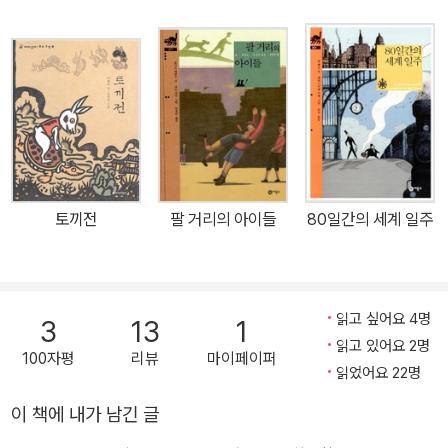
제 등의 그림이 함께 수록된 완역본으로, 그간 굵직한 문학작품들을
번역해온 윤희기 교수가 원작의 느낌을 충실히 옮겨 담았다. 관찰력,
독창적인 상상력, 발상의 힘 그리고 서술에 대한 놀라운 재능이 이 세
계적으로 유명한 작가의 작품을 특징짓는다. -1907년 노벨문학상 선
정 이유 소설뿐만 아니라 다수의 시와 산문을 남긴 러디어드 키플링
은 19세기 말부터 20세기 초까지 영국에서 가장 많은 사랑을 받은 작
가 중 하나다. 그는 인도 뭄바이에서 태어나 이후 인도와 영국을 오가
며 여러 언어와 종교, 문화를 경험하였고 그 속에서 체득한 것들을 작
토끼전
팔 거리의 아이들
80일간의 세계 일주
품 속에 고스란히 녹여냈다. 놀라운 상상력과 관찰력으로 정글 속 동
물들의 모습을 일곱 편의 이야기로 담은 『정글북』은 단연 그러한 그
의 문학적 재능이 돋보이는 대표작이라 할 수 있다. 또한 단편이 소설
의 장르로서 확립되는 데 기여하고 의인화 기법을 본격적으로 소설에
읽고 싶어요 4명
3
13
1
도입하며 동물문학의 진수를 보여 주었다는 점에서 높이 평가받는다.
읽고 있어요 2명
100자평
리뷰
마이페이퍼
『정글북』은 출간된 이후 지금까지, 키플링을 둘러싼 정치적 논란에도
읽었어요 22명
불구하고, 많은 독자의 사랑을 받은 작품이다. 그 이야기가 많은 만화
이 책에 내가 남긴 글
의 소재가 되고, 디즈니의 애니메이션을 비롯해 영화는 물론 방송물