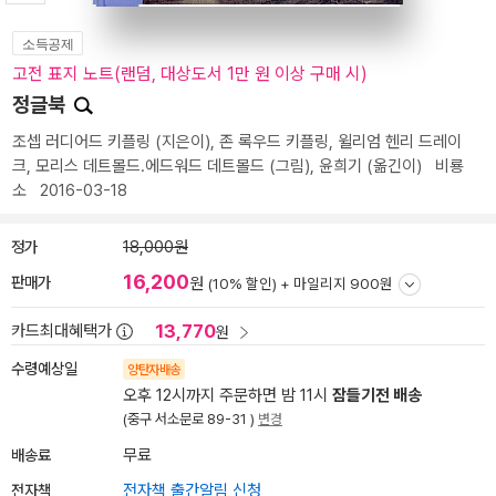
소득공제
고전 표지 노트(랜덤, 대상도서 1만 원 이상 구매 시)
정글북
조셉 러디어드 키플링
(지은이),
존 록우드 키플링
,
윌리엄 헨리 드레이
크
,
모리스 데트몰드.에드워드 데트몰드
(그림),
윤희기
(옮긴이)
비룡
소
2016-03-18
정가
18,000원
16,200
판매가
원
(10% 할인) +
마일리지 900원
13,770
카드최대혜택가
원
수령예상일
양탄자배송
오후 12시까지 주문하면 밤 11시
잠들기전 배송
(중구 서소문로 89-31 )
변경
배송료
무료
전자책
전자책 출간알림 신청