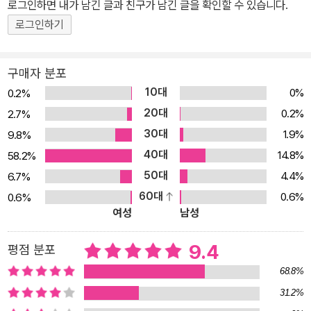
로그인하면 내가 남긴 글과 친구가 남긴 글을 확인할 수 있습니다.
로도 많이 만들어진 것이 좋은 예이다. 그만큼 『정글북』은 어린아이
를 포함한 많은 독자들을 신기한 세상으로 안내하고, 독자들의 상상
로그인하기
력을 자극하여 자신의 이야기를 만들어 내게 하는 상상력의 보고(寶
庫)가 되었다. -「옮긴이의 말」 중에서 동물들의 시선에서 생생하게
구매자 분포
그려진 야생의 세계, 특히 정글에서 길러진 인간 아이 ‘모글리’라는 매
10대
0%
0.2%
력적인 캐릭터는 이토록 오랜 시간이 지나도 변함없이 『정글북』이 사
20대
0.2%
2.7%
랑받는 원동력이다. 때로는 인간의 모습을 반영한 듯한 다양한 캐릭
30대
1.9%
9.8%
터와 정글 사회가 던지는 날카로운 주제와 질문들을 통해 우리는 『정
40대
14.8%
58.2%
글북』을 매번 새롭고 다르게 읽어 나갈 수 있을 것이다. ◆ 정글 속에
50대
4.4%
6.7%
서 펼쳐지는 뜨거운 모험을 다채롭게 그린 명작 『정글북』은 모두 일
60대
0.6%
0.6%
곱 가지의 짧은 이야기로 구성되어 있다. 그중에서도 「모글리의 형제
여성
남성
들」, 「카아의 사냥」, 「호랑이다! 호랑이야!」는 모글리의 성장과 모험을
다루고 있는데, 대중에게 익숙하게 알려진 ‘정글북’ 이야기는 이 세 편
9.4
평점 분포
을 리메이크한 것이다. 늑대 부부는 인간을 사냥하던 호랑이 시어칸
68.8%
이 놓친 아기를 발견하고는 자신들의 새끼로 키우기로 하고 ‘모글
31.2%
리’라는 이름을 붙여 준다. 늑대들을 형제로 여기며 정글의 일원으로