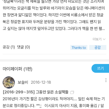
'정글북'이라는 책 제목을 들으면 가장 먼저 떠오르는 것은 소리치며
뛰어가는 모글리를 막는 발루와 바기라의 모습을 담은 에니메이션의
한 장면과 얇디얇은 책이었다. 하지만 이번에 비룡소에서 받은 정글
북은 정갈한 표지와 두꺼운 분량을 가진 책이었다. 그래도 왠지 읽
고 싶지는 않아 여지껏 덮어두고만 있었다. 그러다가 책을 한 번 펼친
순간 책의 내용에 심취했고 순식간에 100페이지가 넘는 분량을 다
더보기
읽어냈다. 그 이유에는 낯선 땅인 정글에서의 모습에서 우리의 모습
공감 (
1
)
댓글 (0)
을 찾아낼 수 있었기 때문이다. 책의 이름이 정글북이니 당
연히 대부분의 사건은 정글에서 일어난다. 처음에 정글은 야만적이고
야생적인 장소라고만 생각되었다. 하지만 책을 읽으면서 그러한 정글
쓰기
마이페이퍼 (1편)
에도 법칙이 있고 언어가 있고 위계질서가 있다는 것을 알게 되었다.
아니, 오히려 우리들의 세상에서보다 강조되었다. 야만적이기 때문에
보슬비
2016-12-18
메뉴
정글의 법칙이 강조되고 위험하기 때문에 핵심 언어와 신호가 필요한
것이다. 정글의 법칙은 상당히 많은 것 같다. '어느 늑대든지 일단 결
[2016-299~315] 그동안 읽은 소설책들
혼은 하면 자신이 속한 무리에서 떨어져 나와야 한다', '어느 어린 새
2016년이 가기전 짧은 감상평이라도 적어야지.... 밀린 숙제 하는 기
끼가 무리의 일원이 될 자격이 있느냐를 놓고 논쟁이 벌어질 경우, 무
분으로 정리중입니다. ^^;; 이시모치 아사미 지음, 홍미화 옮김 / 알