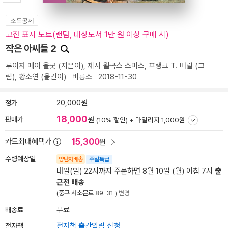
소득공제
고전 표지 노트(랜덤, 대상도서 1만 원 이상 구매 시)
작은 아씨들 2
루이자 메이 올콧
(지은이),
제시 윌콕스 스미스
,
프랭크 T. 머릴
(그
림),
황소연
(옮긴이)
비룡소
2018-11-30
정가
20,000원
18,000
판매가
원
(10% 할인) +
마일리지 1,000원
15,300
카드최대혜택가
원
수령예상일
양탄자배송
주말특급
내일(일) 22시까지 주문하면 8월 10일 (월) 아침 7시
출
근전 배송
(중구 서소문로 89-31 )
변경
배송료
무료
전자책
전자책 출간알림 신청