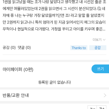
1권을 읽고났을 때는 조가 나랑 닮았다고 생각했고 내 시선은 줄곧 조
기도 하고, 돈을 벌기 위해 자극적인 소설을 써보기도 하며, 친구인 바
결말은 이후 플럼필드를 무대로 한 《Little Men》(1871)과 《Jo's B
에게만 머물러있었는데 2권을 읽으면서 그 시선이 분산되었다.🤔 네
에르 교수와의 대화 속에서 재미보다 교훈이 담긴, 진정으로 쓰고 싶
oys》(1886, 국내 번역명 《조의 아이들》)로 이어진다. 찾아보니까
자매 중 나는 누구랑 가장 닮았을까?단연 조! 라고 말할 줄 알았겠지
은 글을 발견하기도한다. 추구하는 가치관에 대해 진지하게 고민해보
시간이 흐르면서 후속작들은 성장소설보다는 훈육적인 아동문학의
만 2권까지 읽고나니 특히 엄마가 된 지금 읽어서인지 메그의 모습이
고 나아갈 길에 대해 생각하는 조의 모습은 철없던 어린시절과는 다
성격이 조금씩 강해졌고, 그래서인지 1·2부만큼 널리 읽히지는 못했
무척이나 현실적으로 다가왔다. 가정을 꾸리고 아이를 키우며 좋은
르게 성숙해보였다.여행에서 돌아온 조에게 고백한 로리는 친구사이
다고 한다. 어쩌면 많은 독자들이 오래도록 사랑한 이유는 교육적인
엄마이자 아내가 되고자 애쓰는 메그를 보며 혼자 다 감당하려다 지
가 더 좋다는 조의 말에 상심하여 유럽으로 떠나게 된다. 비슷한 시기
더보기
메시지보다도, 현실과 이상 사이에서 끊임없이 부딪히며 자신다운 삶
치고 출산하고 집에와 남편과 많이 싸우던 내가 생각났다. 조금씩 의
에 더 넓은 세상을 경험하기 위해 유럽에 있던 에이미와 로리는 자주
을 찾아가는 네 자매의 성장에 더 깊이 공감했기 때문이 아닐까 하는
공감 (
0
)
댓글 (0)
지하는 법을 배우며 지금의 나와 많이 겹쳐보였다.결국 나는 성격은
함께 하였는데, 같은 상실의 아픔을 이겨나가며 서로를 이해하고 결
생각도 들었다.그래서 《작은 아씨들 2》의 결말 역시 흔히 말하는 통
조에 가깝지만 지금 살아가는 삶은 메그와 더 닮아있는 사람이라고
국 결혼하게 된다. 에이미는 먼저 부자인 프레드로 부터 청혼을 받았
속적인 해피엔딩으로만 보이지는 않았다. 그 이면에는 평생 독신으로
생각했다.👰‍♀️ 네 자매의 삶메그는 사랑하는 사람과 결혼해 아이를 낳
었는데, 사랑 없이 돈만 쫓는 결혼에 대해 고민하다 회의감을 느끼며
살아가며 글쓰기로 가족을 부양했던 올콧 자신의 삶과 고민이 자연스
쓰기
마이페이퍼 (0편)
지만 육아에 몰두하면서 남편과 멀어지고 지쳐간다. 행복한 가정은
사랑이 있는 로리를 선택하게 되었다. 허영심 넘치던 에이미의 변화
럽게 스며 있는 듯했다. 시대와 정면으로 충돌하기보다, 시대가 허락
두 사람이 역할을 나누며 만들어 가는 것이라는 점이 현실적으로 나
또한 한뼘의 성장으로 볼 수 있다. 마지막으로 셋째인 베스는 안타깝
한 틈 안에서 조금씩 자신의 세계를 넓혀 간 그의 선택은 오히려 더 현
등록된 글이 없습니다
타난다. 화려하진 않지만 아내와 엄마라는 역할 속에서도 자신과 가
게도 성홍열의 후유증으로 죽음을 맞게 된다. 약해진 스스로에 대해
실적이면서도 끈질긴 저항처럼 다가왔다.거대한 혁명을 외치기보다
족의 균형을 배워나간다.조는 자신의 힘으로 살아가며 자유와 사랑을
자책이나 원망보다는 담담하게 받아들이며 오히려 가족들을 위로하
자신만의 삶의 터전을 만들어 간 네 자매의 여정은 150여 년이 지난
반품/교환 안내
함께 품어낸다.베스는 떠났지만 가족을 사랑하고 조용히 행복을 나누
는 베스가 가장 어른스러워보였다. 메그는 존과, 에이미는 로리와, 조
지금도 여전히 많은 생각거리를 남긴다. 적어도 나에게는 이 작품이
는 삶을 살았다.에이미는 사랑과 삶의 조건을 함께 바라보게 되었다.
는 바에르 교수와 함께한다. 작은 아씨들 속 네 자매는 각자의 인연과
결국 하나의 질문으로 이어졌다.'주어진 현실 속에서 나는 어떻게 나