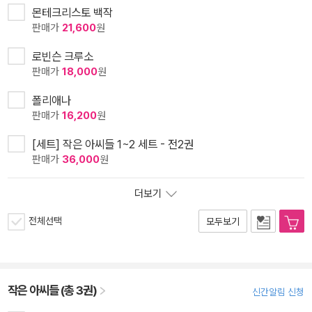
몬테크리스토 백작
판매가
21,600
원
로빈슨 크루소
판매가
18,000
원
폴리애나
판매가
16,200
원
[세트] 작은 아씨들 1~2 세트 - 전2권
판매가
36,000
원
더보기
전체선택
모두보기
작은 아씨들 (총 3권)
신간알림 신청