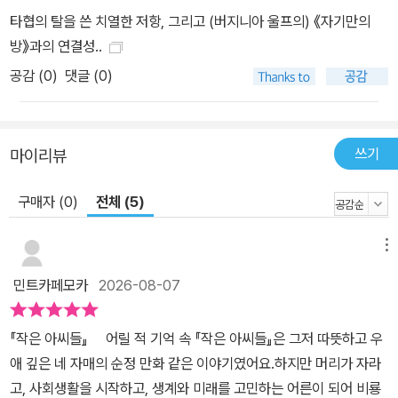
인’처럼 이상적인 여성상이란 신앙심과 순결, 순종 아래에 가정에서
타협의 탈을 쓴 치열한 저항, 그리고 (버지니아 울프의) 《자기만의
가족을 올바르게 이끌어 가는 모습이었다. 결혼은 여자라면 당연히
방》과의 연결성..
해야 할 의무로 여겨졌고, 결혼을 하기 전에 스스로 독립된 생활을 하
공감 (
0
)
댓글 (0)
는 것은 꿈꾸기 어려운 일이었다. 마치 집안의 자매들을 통해서도 결
혼을 숙명처럼 여기며 어려운 집안을 일으키려면 누구 한 명은 부잣
집으로 시집을 가야 한다고 생각하는 모습을 엿볼 수 있다. 그 생각에
쓰기
마이리뷰
유일하게 반발하는 사람은, 작가의 분신과도 같은 인물인 둘째 딸
‘조’이다. 올컷은 평생을 독신으로 살았으며, 여성 작가로서 성공을 거
구매자 (0)
전체 (5)
두어 경제적인 독립을 쟁취했음은 물론 가족의 형편까지 돌보았다.
『작은 아씨들』이 자전적인 작품인 만큼, 여성 주체로서 스스로를 돌
메뉴
보아야 한다는 작가의 생각은 작품 곳곳에 묻어나 있는데, 이는 당시
민트카페모카
2026-08-07
의 문화와 관습을 속에서 무척 앞서나가는 시선이었고 당연히 많은
독자들과 여성 작가들에게 깊은 인상을 남겼다. 여자라는 이유로 작
은 상자에만 널 가두지 말고 세상이 어떻게 돌아가는지 이해하고 공
『작은 아씨들』 어릴 적 기억 속 『작은 아씨들』은 그저 따뜻하고 우
부해서 세상 속에서도 한 역할을 담당해야 해. 그게 다 너와 네 자식들
애 깊은 네 자매의 순정 만화 같은 이야기였어요.하지만 머리가 자라
에게 영향을 끼칠 거야. -본문에서 『작은 아씨들』 1부가 발표된 후 독
고, 사회생활을 시작하고, 생계와 미래를 고민하는 어른이 되어 비룡