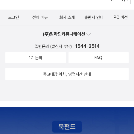
처음에는 조가 유일한 주인공인 줄 알았는데 끝까지 읽어보니 네 자
관계 속에서 자신만의 가치관을 형성하고 성장해 나간다. 한 가족임
만의 공간을 만들고, 어떻게 내 삶의 주인이 되어 살아갈 것인가?'(이
매가 모두 눈에 들어왔다. 동등한 주인공인 셈이다.✒️ 책에 실린 중년
에도 제각각의 매력과 전부 다른 가치관을 지닌 이 네 자매의 이야기
번에도 책의 대략적인 줄거리는 댓글에...)#작은아씨들2#평생읽는
로그인
전체 메뉴
회사 소개
출판사 안내
PC 버전
의 올컷 사진을 보며 문득 나이 든 조의 모습 같다고 생각했다. 올컷은
는 스스로의 모습과 대비하여 읽어보는 재미가 있다. 내가 네 자매 중
클래식프로젝트#우주세문단 × #비룡소우주세문단 @woojoos_st
조처럼 글을 쓰며 자유를 꿈꾸는 삶도, 메그처럼 가정을 꾸리는 삶도,
한명이였다면 과연 어떤 인물처럼 살아가게 되었을까?.@birbirs #
ory 진행비룡소 @birbirs 도서지원으로우주세문단 단톡방에서 함께
(주)알라딘커뮤니케이션
에이미처럼 현실과 이상 사이에서 균형을 찾는 삶도 모두 의미가 있
비룡소 지원@woojoos_story 진행한 #우주세문단 #평생읽는클
읽고 있습니다.#바닿늘소설---《작은 아씨들 2》 전체 줄거리 요약1
다는 것을 보여주고 싶었던게 아닐까?🕰 150년이 지난 지금도 작은
1544-2514
래식프로젝트 에서 함께 읽었습니다.
일반문의 (발신자 부담)
부의 결말 이후 3년의 시간이 흐르고 전쟁도 끝난다. 마치 가의 네 자
아씨들은 사랑을 많이 받는다.아무래도 이야기 속 내용이 지금의 삶
매는 이제 소녀 시절을 지나, 각자의 방식으로 삶을 선택해야 하는 어
1:1 문의
FAQ
과 크게 다르지 않기 때문인 것 같다.좋은 부모가 된다는 것은 무엇인
른이 되어 간다. 첫째 메그는 가난하지만 성실한 존 브룩과 소박한 결
지, 타인의 시선을 얼마나 의식해야 하는지, 호의와 간섭은 어떻게 다
중고매장 위치, 영업시간 안내
혼식을 올리고 가정을 꾸린다. 둘째 조는 신문사에 글을 팔며 스스로
른지... 등 시대는 달라졌지만 사람의 마음은 크게 달라지지 않았다.좋
돈을 버는 기쁨을 맛보고, 막내 에이미는 예술과 교양을 배우며 한층
은 고전은 이야기가 변하는 것이 아니라 읽는 사람이 변할 때마다 새
성숙한 숙녀로 성장한다. 셋째 베스는 성홍열의 후유증으로 몸은 점
로운 이야기를 전달한다는 것을 작은아씨들을 읽으며 느꼈다. 왜 어
점 약해지지만, 여전히 가족들의 마음을 따뜻하게 이어 주는 존재로
른이 되어 다시 읽으라고 하는지..🌟 단순히 한 자매의 성장소설로 기
남는다.이후 이야기는 낭만적인 기대보다 삶의 현실을 차근차근 보여
억하고 계시다면, 어른이 된 지금 다시 꼭 읽어보시길 추천드립니다
준다. 메그는 쌍둥이를 키우며 육아와 살림의 어려움 속에서 남편과
갈등을 겪지만, 서로를 이해하는 과정을 통해 진정한 동반자로 성장
해 간다. 한편 조는 작가로서 더 넓은 세상을 경험하고, 로리를 향한