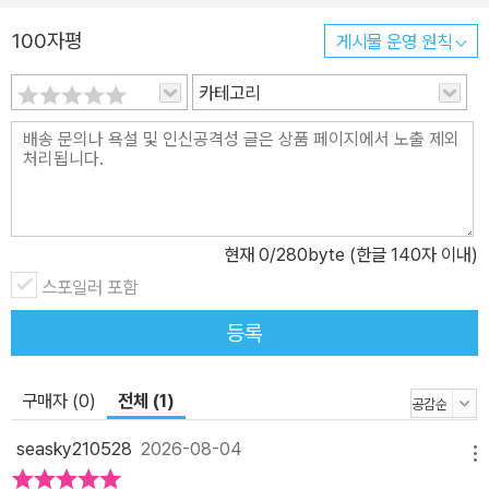
귀여움과 사랑을 가장 많이 받는다. 엄청난 재산을 지닌 마치 숙모 할
100자평
게시물 운영 원칙
머니와 이웃에 사는 부잣집 할아버지인 로렌스의 도움, 로렌스 할아
버지의 손자 로리와의 우정이 더해지며 네 자매의 개성은 다양한 리
카테고리
듬과 빛깔로 1년간의 이야기를 풍성하게 채워 나간다. 2부에서는 그
들의 본격적인 성인기가 펼쳐진다. 1부 이야기가 막을 내리고 3년의
세월이 지난 후 메그는 가장 먼저 결혼하게 된다. 에이미가 고모를 따
라 유럽 일주를 떠나게 되고, 조 또한 자신의 길을 찾아 집을 떠난 가
운데 몸이 아픈 베스만 집에 남겨진다. 쉽지만은 않은 결혼생활, 자신
현재
0
/280byte (한글 140자 이내)
의 재능에 대한 기대와 의심, 우정과 사랑에 대한 갈등 속에서 자매들
스포일러 포함
은 각자 부딪히며 성장해 나가는 자신들의 성장담을 편지로 주고받는
다. ● 『작은 아씨들』을 통해 여성을 읽다 딸들아, 한 가지만 명심하
등록
렴. 언제나 너희 곁엔 가장 진실한 벗인 엄마와 아빠가 있다는 걸. 그
리고 엄마와 아빠는 우리 딸들이 결혼하든 혼자 살든 우리 인생의 자
구매자 (0)
전체 (1)
랑이자 위안이라고 믿고 있단다. 또 그렇게 되기를 희망하고. -본문에
서 19세기 미국 사회에서 여성은 여러 방면에서 많은 제약을 받았다.
seasky210528
2026-08-04
메뉴
여성 권리에 대한 목소리가 나오기 시작한 때였지만, 작품 속 ‘마치 부