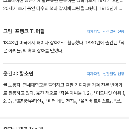
스트레이션 황금기에 활동했던 손꼽히는 삽화가로서 19세기 후반과
당시에는 간호사로 일한 경험을 바탕으로 1863년 장편소설 『병원 스
20세기 초기 동안 다수의 책과 잡지에 그림을 그렸다. 1915년에 출
케치(Hospital Sketches)』를 발표해 주목받았다. 이 시기의 경험
간된 『작은 아씨들』의 컬러 삽화를 맡았다.
은 이후 그녀가 인간의 존엄, 노동, 여성의 삶을 작품 속에서 탐구하는
데 중요한 바탕이 되었다. 올컷은 평생 30여 편의 소설과 다수의 작
그림:
프랭크 T. 머릴
저자파일
신간알림 신청
품을 남겼으며, 대표작 『작은 아씨들(Little Women)』로 세계적인
1848년 미국에서 태어나 삽화가로 활동했다. 1880년에 출간된 『작
사랑을 받았다. 그녀의 작품에는 가족과 성장, 사랑과 자립, 일하는 여
은 아씨들』의 흑백 삽화를 맡았다.
성의 삶에 대한 관심이 깊이 담겨 있다. 또한 노예제 폐지론과 여성의
권리 신장 운동에 공감했던 올컷은 당시 사회가 여성에게 요구했던
전통적 역할을 넘어, 스스로 선택하고 자신의 길을 만들어가는 여성
옮긴이:
황소연
저자파일
신간알림 신청
상을 작품 속에 그려냈다. 이러한 점에서 올컷의 작품은 19세기 여성
글 노동자. 연세대학교를 졸업하고 출판 기획자를 거쳐 전문 번역가
의 현실을 기록하는 동시에, 오늘날에도 유효한 여성의 성장과 자립
로 활동하고 있다. 옮긴 책으로 『작은 아씨들 1, 2』, 『미드나잇 아워 1,
의 의미를 일깨우는 작품으로 의의가 있다. 『일: 경험의 이야기』는 대
2, 3』, 『프랑켄슈타인』, 『피터 래빗 전집』, 『올리버 트위스트』, 『브루
표작 『작은 아씨들』처럼 가족과 성장의 이야기를 다루면서도, 여성에
클린으로 가는 마지막 비상구』, 『케이크와 맥주』 등이 있다.
게 일은 생계 수단을 넘어 자신의 정체성을 만들어가는 과정이라는
메시지를 한층 더 직접적으로 담고 있다. 당시 여성 참정권과 여성 인
권 운동이 확산되던 시대적 흐름 속에서, 이 작품은 여성의 경제적 독