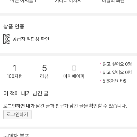
작은 아씨들 1
키다리 아저씨
비밀의 화원
이야기가 시작되어 본격적으로 성인이 된 자매들의 삶을 다루고 있
어, 오래전 『작은 아씨들』을 읽었던 독자들에게도 풍부한 독서 여행
이 되어 줄 것이다. ● 결핍에서 탄생한, 성장기를 다룬 명작 올컷은
상품 인증
초월주의 사상가였던 아버지 덕분에 너대니얼 호손, 헨리 데이비드
소로 등 당대 저명한 철학자와 문인 사이에서 자라나며 어린 시절부
공급자 적합성 확인
터 지적으로 풍요로운 시절을 보냈다. 그러나 금전적으로는 어려운
집안 형편 때문에 일찍이 여러 직업을 전전하며 생활 전선에 뛰어들
어야 했고, 청년기에 이르러서는 글로써 가족을 위해 돈을 벌기로 마
읽고 싶어요 0명
1
5
0
읽고 있어요 0명
음먹는다. 필명으로 잡지에 기고하고 책을 펴내기도 하였지만 큰 주
100자평
리뷰
마이페이퍼
읽었어요 6명
목을 받지 못했던 올컷은 한 출판업자로부터 소녀 독자들을 위해 좀
더 부드러운 글을 써보면 어떻겠느냐는 제안을 받는다. 올컷은 “소녀
이 책에 내가 남긴 글
들에게 특별히 관심도 없고 알지도 못한다”라고 일기에 밝혔지만, 그
로그인하면 내가 남긴 글과 친구가 남긴 글을 확인할 수 있습니다.
덕분에 이야기의 소재를 자신의 삶 속에서 발견한다. 네 자매 중 둘째
로그인하기
로 성장한 실제 경험을 바탕으로, 그리하여 1868년 『작은 아씨들』이
출간된다. 한 가정에 대한 섬세한 묘사와 로맨스가 더해진 이야기는
미국에서 처음 출간되자마자 큰 성공을 거두고, 물질적으로 어려운
구매자 분포