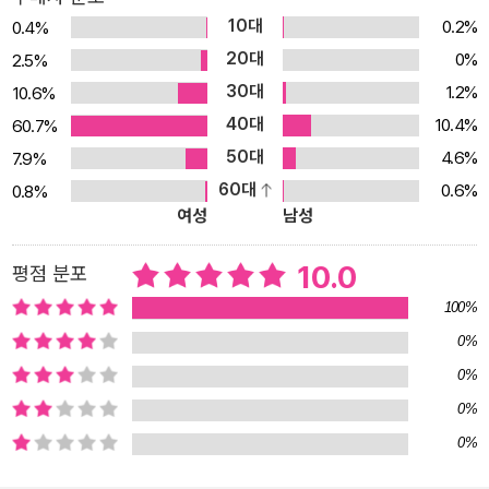
시절을 보냈던 작가에게 경제적 독립뿐만 아니라 확고한 명성까지 가
10대
0.2%
0.4%
져다준다. ● 고난 속에서도 올곧게 성장하는 개성 강한 네 자매 이야
20대
0%
2.5%
기 아이들 모두 내가 한 말을 기억하고 있으리라 생각해요. 어머니에
30대
1.2%
10.6%
게는 착한 딸이 되고, 맡은 일을 충실히 하고, 마음 안의 적들과 용감
40대
10.4%
60.7%
하게 싸워 스스로를 아름답게 이겨 내라는 말. 그때쯤이면 그 어느 때
50대
4.6%
7.9%
보다 더 다정하고 자랑스러운 아버지가 우리 작은 아씨들에게 돌아올
60대
0.6%
0.8%
거라는 말. -본문에서 메그, 조, 베스, 에이미는 마치 집안의 네 자매
여성
남성
다. 아버지가 종군 목사로서 미국 남북전쟁에 참전해 집을 떠난 가운
데 집안은 경제적인 어려움을 겪지만, 네 자매는 따듯하고 현명한 어
10.0
평점 분포
머니와 아버지의 도덕적인 가르침 덕분에 각자가 지닌 결핍과 어려움
100%
을 이겨내며 당당하게 성장해 나간다. 네 자매는 성격도 개성도 참 다
0%
르다. 첫째인 메그는 외모가 가장 아름답고 자매들 가운데 성격이 고
0%
지식하며 관습에 따르는 편이다. 둘째인 조는 글쓰기를 좋아하고 괄
0%
괄한 성격에 연애나 결혼은 바보 같다고 생각하는 주의다. 셋째인 베
스는 음악을 사랑하고 자매들 가운데 가장 성격이 유순하며 부끄러움
0%
이 많다. 그리고 넷째 에이미는 막내답게 가끔 버릇없을 때도 있지만