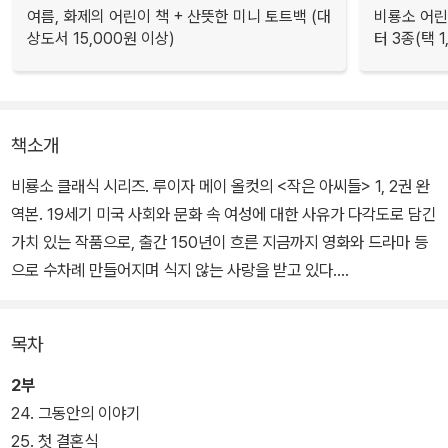
여름, 화제의 어린이 책 + 산뜻한 미니 토트백 (대
비룡소 어린
상도서 15,000원 이상)
터 3종(택 1
책소개
비룡소 클래식 시리즈. 루이자 메이 올컷의 <작은 아씨들> 1, 2권 완
역본. 19세기 미국 사회와 문화 속 여성에 대한 사유가 다각도로 담긴
가치 있는 작품으로, 출간 150년이 흐른 지금까지 영화와 드라마 등
으로 수차례 만들어지며 식지 않는 사랑을 받고 있다.
<작은 아씨들>은 미국 남북전쟁이 한창이던 때, 아버지의 부재와 어
목차
려운 집안 형편 속에서도 올곧게 성장해 나가는 마치 집안의 네 자매
메그, 조, 베스, 에이미의 이야기를 그린 작품이다. 1868년 1부가 출
2부
간된 후 자매들을 결혼시켜 달라는 독자들의 뜨거운 요청을 받아들인
24. 그동안의 이야기
올컷은 석 달간 집필하여 이듬해에 2부를 출간하게 된다.
25. 첫 결혼식