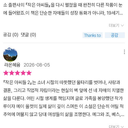
자들은 자매들을 결혼시켜 달라고 요구했고, 작가는 응당 결혼을 해
소 출판사의 『작은 아씨들』을 다시 펼쳤을 때 완전히 다른 작품이 눈
야 한다는 생각이 불편하였지만 독자들의 의견을 일부 반영해 2부를
에 들어왔죠.이 책은 단순한 자매들의 성장 동화가 아니라, 19세기라
집필한다. 그 시대와 그때를 살아가야 했던 여성의 모습, 작가의 갈등
는 거대한 시대의 벽 앞에서 펜 하나를 쥐고 치열하게 몸싸움을 벌인
더보기
어린 생각이 담긴 행간을 찾아보는 것은 『작은 아씨들』이 지닌 가치
한 여성 작가의 뜨거운 자서전이었어요. 책을 읽는 내내 제 마음이
공감 (
0
)
댓글 (0)
를 깊이 즐기는 한 가지 방법이 될 것이다. 자매들의 우정과 사랑, 결
가장 많이 머문 곳은 단연 둘째 ‘조(Jo)’였어요.사회가 정해놓은 ‘조
혼에 대한 통념을 깨는 시선, 자신들의 과오를 스스로 깨닫도록 지켜
숙하고 조신한 여성’이라는 틀에 자신을 구겨 넣기보다, 내 의지대로
보며 현명하게 조언하는 어머니의 모습은 시대를 뛰어넘어 오늘날 우
살고 싶어 안달하는 그 불완전함... 머리로는 현실을 알면서도 마음은
메뉴
리에게도 신선한 울림을 안긴다.
늘 이상을 품고 꿈틀대는 모습이 꼭 제 모습 같았거든요. 하지만 한
라온혜윰
2026-08-05
편으로는 첫째 메그처럼 타인의 시선이나 현실적인 책임을 모른 척하
지 못해 주춤거리는 순간들도 겹쳐 보였어요.조의 열정을 품고 싶지
『작은 아씨들 2』는 소녀 시절의 따뜻했던 울타리를 벗어나, 사랑과
만 현실의 벽 앞에서 메그처럼 망설이는 것, 어쩌면 우리 모두의 초상
결혼, 그리고 직업적 자립이라는 현실의 벽 앞에 선 네 자매의 치열한
아닐까요? 조는 남북전쟁 당시 여성에게 요구되던 ‘치마 폭 안의
삶을 다룬다. 어린 시절 생계를 책임지며 글로 가족을 봉양했던 작가
삶’을 거부해요.탐나는 긴 머리를 선뜻 잘라 가족의 약값을 마련하고,
루이자 메이 올컷의 실제 삶이 깊이 스며든 이 소설은 단순히 어릴 적
손가락에 번진 묵은 먹태를 훈장처럼 여기며 글로 돈을 벌어 독립하
추억에 머물지 않고 당대 여성들의 삶을 조명한다. 메그와 조, 베스,
려 애쓰죠. 우리가 조를 사랑하는 건 그가 완벽해서가 아니에요.화
에이미는 결혼이 최고의 미덕이던 시대적 한계 속에서도 누구에게 의
도 잘 내고, 거칠고, 외로움에 흔들리면서도 끝내 ‘내 삶의 주인은
더보기