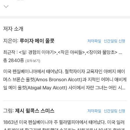
우리나라 독자들에게는 주로 1부의 이야기로 <작은 아씨들>이 소개
되어 왔다. '비룡소 클래식' <작은 아씨들>은 1부와 2부를 모두 완역
저자 소개
하여 청소년기와 성인기를 겪는 네 자매 이야기를 원작의 향기 그대
로 전한다. 2부는 큰딸 메그의 결혼부터 이야기가 시작되어 본격적으
지은이:
루이자 메이 올콧
저자파일
신간알림 신청
로 성인이 된 자매들의 삶을 다루고 있어, 오래전 <작은 아씨들>을
최근작 :
<일: 경험의 이야기>
,
<작은 아씨들>
,
<장미와 물망초>
…
읽었던 독자들에게도 풍부한 독서 여행이 되어 줄 것이다.
총 2840종
(모두보기)
미국 펜실베이니아에서 태어났다. 철학자이자 교육자인 아버지 에이
머스 브론슨 올컷(Amos Bronson Alcott)과 지적인 어머니 애비게
일 메이 올컷(Abigail May Alcott) 사이에서 자란 그녀는 어린 시절
부터 문학과 사상에 둘러싸여 성장했다. 넉넉하지는 않은 가정 환경
이었지만 그럼에도 올컷은 책과 글쓰기를 통해 자신만의 세계를 넓혀
그림:
제시 윌콕스 스미스
저자파일
신간알림 신청
갈 수 있었다. 가난한 환경 속에서 올컷은 어린 나이부터 생계를 위해
교사, 가정교사, 재봉사 등 다양한 일을 하며 틈틈이 글을 썼다. 여러
1863년 미국 펜실베이니아 주 필라델피아에서 태어났다. 미국 일러
잡지와 신문에 글을 기고하며 작가로서의 기반을 다졌고, 남북전쟁