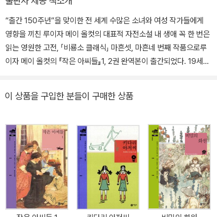
출판사 제공 책소개
립과 사회 참여를 문학적으로 탐구한 중요한 작품으로 평가된다. 올
“출간 150주년”을 맞이한 전 세계 수많은 소녀와 여성 작가들에게
컷은 『작은 아씨들』의 성공 이후 많은 독자에게 사랑받는 작가가 되
영향을 끼친 루이자 메이 올컷의 대표적 자전소설 내 생애 꼭 한 번은
었지만 평생 노동과 창작을 병행했다. 건강이 악화된 말년에도 꾸준
읽는 영원한 고전, 「비룡소 클래식」 마흔셋, 마흔네 번째 작품으로루
히 집필 활동을 이어갔으며, 1888년 뇌졸중으로 쓰러진 뒤 56세의
이자 메이 올컷의 『작은 아씨들』1, 2권 완역본이 출간되었다. 19세기
나이로 세상을 떠났다. 그녀가 남긴 작품들은 여성의 목소리와 삶의
미국 사회와 문화 속 여성에 대한 사유가 다각도로 담긴 가치 있는 작
가치를 담은 고전으로 지금까지 전 세계 독자들에게 큰 사랑을 받고
품으로, 출간 150년이 흐른 지금까지 영화와 드라마 등으로 수차례
있다.
이 상품을 구입한 분들이 구매한 상품
만들어지며 식지 않는 사랑을 받고 있다. 『작은 아씨들』은 미국 남북
전쟁이 한창이던 때, 아버지의 부재와 어려운 집안 형편 속에서도 올
곧게 성장해 나가는 마치 집안의 네 자매 메그, 조, 베스, 에이미의 이
야기를 그린 작품이다. 1868년 1부가 출간된 후 자매들을 결혼시켜
달라는 독자들의 뜨거운 요청을 받아들인 올컷은 석 달간 집필하여
이듬해에 2부를 출간하게 된다. 우리나라 독자들에게는 주로 1부의
이야기로 『작은 아씨들』이 소개되어 왔다. 비룡소 클래식 『작은 아씨
들』은 1부와 2부를 모두 완역하여 청소년기와 성인기를 겪는 네 자매
이야기를 원작의 향기 그대로 전한다. 2부는 큰딸 메그의 결혼부터