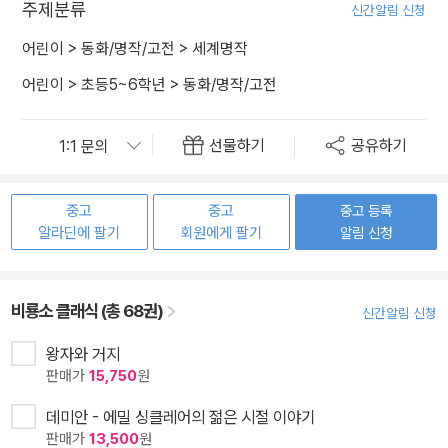
주제분류
신간알림 신청
어린이
>
동화/명작/고전
>
세계명작
어린이
>
초등5~6학년
>
동화/명작/고전
선물하기
공유하기
중고
중고
중고 등록
알라딘에 팔기
회원에게 팔기
알림 신청
비룡소 클래식 (총 68권)
신간알림 신청
왕자와 거지
판매가
15,750
원
데미안 - 에밀 싱클레어의 젊은 시절 이야기
판매가
13,500
원