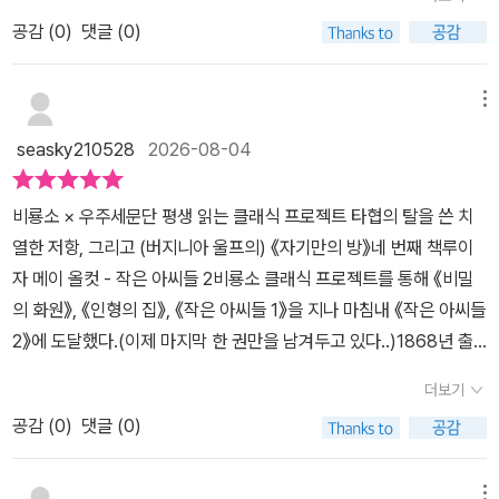
존하지 않은 채 각자의 꿈과 의지대로 삶을 당당히 개척해 나간다.자
나’라는 사실을 놓지 않으려 발버둥 치기 때문이죠.스스로의 힘으로
공감 (
0
)
댓글 (0)
매들의 선택 중에서도 특히 시대와 맞싸우며 주체적인 삶을 모색하는
인생을 개척하고 싶은 우리 안의 욕망을 조가 가장 솔직하게 대변해
'조'의 여정은 150년이 지난 오늘날에도 깊은 울림을 준다. 순종적인
주고 있으니까요. 작품 속 시대(19세기)에 여성에게 결혼은 생존
삶을 거부하고 스스로 경제적 독립을 이루려는 조의 모습은 삶의 방
메뉴
이자 유일한 경제적 울타리였어요.직업을 갖기 힘들었던 시절, 결혼
향과 현실적인 고민 사이에서 흔들리는 우리 자신의 모습과 닮아있
은 개인의 행복이라기보다 사회가 부여한 새로운 역할이자 생계의 수
seasky210528
2026-08-04
다. 기쁨과 사랑뿐 아니라 상실과 이별이라는 슬픔을 통해 각자의 방
단에 가까웠죠.아시다시피 오늘날은 많이 달라졌어요.스스로 생계를
식으로 인생을 가꿔나가는 자매들의 선택은 우리에게 삶을 개척해 나
책임질 수 있는 길이 열렸으니까요. 그럼에도 결혼은 여전히 ‘개인
비룡소 × 우주세문단 평생 읽는 클래식 프로젝트 타협의 탈을 쓴 치
갈 힘과 위로를 건네준다.어릴 적 따뜻한 성장 드라마로만 기억했던
의 행복’과 ‘가정과 사회가 기대하는 역할’ 사이에서 팽팽한 줄다리기
열한 저항, 그리고 (버지니아 울프의) 《자기만의 방》네 번째 책루이
이 작품을 어른이 되어 다시 읽으니, 작가가 자신의 시대를 어떻게 마
를 하게 만들죠.하지만 확실한 차이가 있어요.이제는 ‘결혼을 하지 않
자 메이 올컷 - 작은 아씨들 2비룡소 클래식 프로젝트를 통해 《비밀
주하고 투쟁했는지가 더욱 또렷이 다가왔다. 사회적 제약 속에서도
고 나 스스로를 책임지는 삶’ 역시 당당하고 가치 있는 하나의 선택지
의 화원》, 《인형의 집》, 《작은 아씨들 1》을 지나 마침내 《작은 아씨들
자신만의 삶과 가치관을 지켜낸 자매들의 이야기는 시대를 초월해 도
로 존중받기 시작했다는 점이에요. 원작자 루이자 메이 올콧 역시
2》에 도달했다.(이제 마지막 한 권만을 남겨두고 있다..)1868년 출
전을 꿈꾸게 하는 힘을 지니고 있다. 각기 다른 길을 걸어가는 네 자매
가난한 집안의 생계를 위해 쉼 없이 펜을 돌려야 했던 가장이었어요.
간된 《Little Women》의 폭발적인 성공 이후 단 석 달 만에 집필된
의 인생을 함께 지켜보며 '나는 과연 어떤 삶을 스스로 만들어가고 있
더보기
평생 독신으로 살며 스스로를 구원했던 올콧에게 『작은 아씨들』은 자
후속편 이 책의 (원제) 《Good Wives》는 단순히 네 자매의 사랑과
는가'라는 깊은 질문을 던지게 되는 뜻깊은 시간이었다.@woojoos_
신의 생존기이자 시대에 던지는 서슬 푸른 질문이었을 것 같아요.
공감 (
0
)
댓글 (0)
결혼을 그린 속편만은 아닌 듯하다.오히려 19세기라는 견고한 시대
story 진행비룡소 @birbirs 도서지원으로우주세문단 단톡방에서 함
출판사의 강력한 요구 때문에 조를 독신으로 남겨두지 못하고 결혼시
적 질서 속에서 한 여성 작가가 자신의 목소리를 지키기 위해 얼마나
께 읽었습니다.*도서협찬 *서평단활동#우주세문단 #비룡소 #평생
켰다는 점을 아쉬워하는 시선도 많다고 하네요.하지만 저는 지금의
치열하게 고민했는지를 보여주는 작품에 더 가깝게 느껴졌다.(한국에
메뉴