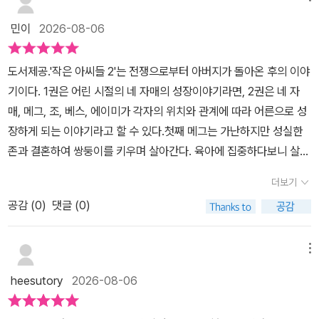
읽는클래식프로젝트#라온혜윰_서평 #북큐레이터_라온혜윰
결말도 충분히 진보적이라 생각해요.백마 탄 왕자님(로리)과의 로맨
는 각각 《Little Women》이 《작은 아씨들 1》, 《Good Wives》가
민이
2026-08-06
틱한 판타지를 거절하고, 서로를 인격적으로 존중하며 함께 일터(학
《작은 아씨들 2》라는 제목으로 출간되었다.)당시 출판업자와 많은
교)를 일궈나가는 현실적 동반자(베어 교수)를 선택했으니까요. 꿈
독자들은 주인공 조가 로리와 결혼해 전형적인 해피엔딩을 맞기를 기
도서제공.'작은 아씨들 2'는 전쟁으로부터 아버지가 돌아온 후의 이야
과 현실 사이에서 고민하고, 경제적 자립을 위해 애쓰며, 나다운 삶이
대했다고 한다. 하지만 철학자이자 초월주의자였던 아버지 브론슨 올
기이다. 1권은 어린 시절의 네 자매의 성장이야기라면, 2권은 네 자
무엇인지 묻는 질문! 『작은 아씨들』이 오랜 시간을 뛰어넘어 수많
콧 밑에서 지적 자율성을 배우고, 동시에 가난한 집안의 생계를 책임
매, 메그, 조, 베스, 에이미가 각자의 위치와 관계에 따라 어른으로 성
은 영화와 책으로 재탄생하는 건 단순히 자매들의 우애가 따뜻해서가
지기 위해 글을 쓰며 살아야 했던 루이자 메이 올콧은 그 기대를 그대
장하게 되는 이야기라고 할 수 있다.첫째 메그는 가난하지만 성실한
아니에요.150년 전 자매들이 고민했던 이 질문이 지금을 살아가는 우
로 받아들이지 않았다고 한다. (이런 태도.. 너무 좋아. ㅎㅎ)그녀는
존과 결혼하여 쌍둥이를 키우며 살아간다. 육아에 집중하다보니 살림
리에게도 토씨 하나 틀리지 않고 똑같이 유효하기 때문이죠. 루이
독자들의 요구를 완전히 거부하지도, 그렇다고 순순히 따르지도 않았
과 남편과의 관계에서는 손을 놓았던 메그는 어머니의 조언과 함께
자 메이 올콧이 펜 끝으로 쏘아 올린 이 치열한 삶의 기록은, 오늘을
다. 조를 로리와 맺어 주는 대신 서로를 지적으로 존중하는 바에르 교
더보기
서로를 이해하고 실용적으로 가정을 꾸려나간다. 육아와 가사에 너무
살아가는 수많은 ‘작은 아씨들’에게 여전히 다정한 위로이자 든든한
수와 만나게 했고, 마지막에는 플럼필드라는 교육 공동체를 만들어
공감 (
0
)
댓글 (0)
집중한 나머지 나 스스로를 돌보는 법을 까먹은 메그의 모습은 한창
응원가로 울려 퍼지고 있어요.성인이 되어 다시 읽어 본 『작은 아씨
조가 자신의 삶과 일을 함께 꾸려 갈 수 있는 공간을 마련했다.겉으로
육아중인 나의 모습과 겹쳐보였다. 아빠의 역할을 할 수 있는 시간 조
들』...여러분도 펼쳐보시길, 특히 비룡소 버전을 적극 추천해요. 😍
보면 당시 사회가 기대했던 결혼이라는 형식을 따르는 듯하지만, 그
차 주지않고 혼자 애쓰며 아이에게 사랑을 쏟던 시기, 그리고 나는 꾸
@woojoos_story 진행 비룡소 @birbirs 도서지원으로 우주세문
메뉴
안에는 여성이 자신의 삶과 노동, 그리고 교육의 주체가 될 수 있다는
미지 않고 지쳐있던 모습. 현재는 메그처럼 성장하여 진정한 부부이
단 단톡방에서 함께 읽었습니다 😍 #우주세문단 #비룡소 #평생
가능성을 함께 담아낸 것처럼 읽혔다. 그래서인지 플럼필드는 버지니
heesutory
2026-08-06
자 가족으로 거듭나 행복한 시간을 보내지만 미성숙했던 젊은 시절의
읽는클래식프로젝트 #작은아씨들#협찬 #서평단 #민트카페모카 #
아 울프가 《자기만의 방》에서 이야기했던 '경제적 자립'과 '자기만의
모습이 떠오르는 시간이었다.조는 유럽 여행을 통해 자유를 경험해보
책추천 #책스타그램 #북스타그램
공간'을 소설 속에서 미리 보여준 장면처럼 느껴지기도 했다.이러한