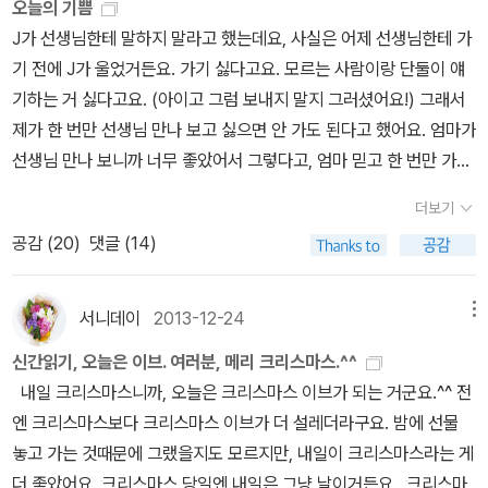
오늘의 기쁨
분 같았으면 스크루지처럼 무턱대고 당황할 것이 아니라 대체 어디서
J가 선생님한테 말하지 말라고 했는데요, 사실은 어제 선생님한테 가
빛이 나오는지 차근차근 따져 보았을 것이다. 자기가 직접 궁지에 몰
기 전에 J가 울었거든요. 가기 싫다고요. 모르는 사람이랑 단둘이 얘
리지 않았을 때에는 문제를 해결할 수 있는 묘안이 더 잘 떠오르는 법
기하는 거 싫다고요. (아이고 그럼 보내지 말지 그러셨어요!) 그래서
이니까. ... 유령과 스크루지는 또다시 여정에 올랐다. 많은 것을 보고,
제가 한 번만 선생님 만나 보고 싫으면 안 가도 된다고 했어요. 엄마가
먼 곳을 다니고, 수많은 가정을 방문했다. 유령의 방문은 사람들에게
선생님 만나 보니까 너무 좋았어서 그렇다고, 엄마 믿고 한 번만 가보
늘 행복을 가져다주었다. 아파서 누워 있는 환자들은 명랑한 기분을
라고요. 그래서 정말 한 번만 가는 거라면서 갔어요. 들여보내 놓고 괜
되찾았고, 타향에서 지내는 사람들은 조금이나마 고향의 기분을 느꼈
더보기
찮을까, 마칠 때까지 좀 걱정을 하긴 했어요. 그런데 아이가 집에 들어
고, 운명과 힘겨운 싸움을 하고 있는 이들은 희망과 인내를 가지게 되
공감 (
20
)
댓글 (14)
오는데, 표정이 아주 환해가지고요. 신발 벗으면서부터 엄마, 있지 선
었고, 가난한 사람들은 마음의 풍요를 느꼈다.'사람의 운명은 어느 정
생님은 일본 여행을 좋아하신대, 그리고 고양이 그림책도 봤어, 선생
도 정해져 있습니다요. 자기에게 정해진 운명의 길을 그대로 걸어간
님은 일본 여행 갈 때마다 고양이 인형 사온대, 맛있는 거 먹는 것도
서니데이
2013-12-24
메뉴
다면 예정된 종착지에 어김없이 도착하게 될테지요. 하지만 그 길을
좋아하신대, 책도 되게 많아, 아로마 오일로 좋은 냄새 나게 하는 거
벗어난다면 그러면 종착지 역시 달라지는 것 아닌가요?
신간읽기, 오늘은 이브. 여러분, 메리 크리스마스.^^
봤어, 마실 것도 많아, 엄마 엄마... 하면서 어찌나 쫑알댔는지 몰라요.
내일 크리스마스니까, 오늘은 크리스마스 이브가 되는 거군요.^^ 전
얘기 듣다가 제가 모르는 척하고요, 그래 선생님한테는 뭐라고 말씀
엔 크리스마스보다 크리스마스 이브가 더 설레더라구요. 밤에 선물
드릴까? 너 갈 거야, 안 갈 거야? 그러니까 얼른 갈 거야! 하잖아요.
놓고 가는 것때문에 그랬을지도 모르지만, 내일이 크리스마스라는 게
그래서 둘이 같이 웃었어요. 조금 있다가 보니까 글쎄 혼자 흥얼흥얼
더 좋았어요. 크리스마스 당일엔 내일은 그냥 날이거든요. 크리스마