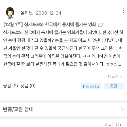
사람인 쌍둥이 언니 얘기도 했다. 친구 중에는 벌써 직업을 고민하는
때 읽었던 주니어 문고보다 훨씬 두꺼운 책들이다. 다시 보는 것도 큰
각하곤 합니다. <크리스마스 캐럴>은 스크루지 나오는 거고, <크리
애도 있다면서 진로는 언제까지 정해야 되는 거냐고 내게 묻기도 했
즐거움이 되리라. 그때 나에게 행운을 안겨 주었던 다락방 명탐정은
올리브
2009-12-04
메뉴
스마스 선물>은 서로 선물 교환하는 이야기라서 비슷하진 않은데도
다. 그럴 수 있다면 뮤지컬이랑 관련된 일을 하고 싶다고 했다. 노래를
2편도 나왔다. 이 책 역시 기대가 된다. 2. 그 다음의 행운은 7월에 찾
그럴 때가 좀 있죠. 다양한 출판사에서 나온 <크리스마스 캐럴>
[12월 1주] 싱가포르와 한국에서 동시에 즐기는 영화
잘 부르진 못하지만 노래를 좋아한다고 했다. 스마트폰이 없어서 속
아왔다. '따라와, 멋진 걸 보여 줄게!'라는 제목의 책이었는데 폴라로
찾아보니 많았던 <크리스마스>가 들어간 책
싱가포르와 한국에서 동시에 즐기는 영화겨울이 되었다. 한국에선 하
상하다 하면서도 딱히 불편한 건 없고 그냥 조금 부러운 정도라고 또
이드 카메라를 받았다. 음하하핫!!! 카메라와 미니 앨범에 매직까지,
들 -- 검색해보고 알게 된 거지만, 크리스마스 선물이라는 이름은 같
얀 눈이 펑펑 내리고 있을까? 눈을 본 지도 어느 새 2년이 지났다. 내
의젓하게 말했다. <<샬롯의 거미줄>> (내가 편집했다)을 좋아한다
종합 선물이었다. 디지털 카메라에 핸드폰 카메라가 워낙 발달됐지만
고, 저자는 다른 책이 많군요. 저는 오헨리만 알고 있었는데.^^ 덧붙여
년 겨울엔 한국에 갈 수 있을까 궁금해진다.한국이 무척 그리운데, 한
고 해서, 100쇄 기념 컬러판을 보여주었다. <<엄지 소년>>을 좋아
폴라로이드 카메라도 갖고 싶었다. 이제 이걸 들고 좀 놀러가야 할 텐
크리스마스의 선물, 기적, 이야기 등의 책도 상당히 많았습니다.
국의 눈이 무척 그리운데 아직은 망설여진다. ㅋㅋ 왜냐하면 이번에
한다고 해서 에리히 캐스트너의 자전 소설인 <<내가 어렸을 때에>>
데 말이다...3. 그 다음 행운은 황선미 작가의 신나게 자유롭게 뻥!이
크리스마스 책을 검색하다보니 어린이나 유아를 위한 그림책
한국에 갈 땐 보다 날씬해진 몸매가 필요할 것 같아서이다. ㅎㅎ싱가
(내가 처음 편집한 책이다)를 보여 주었다. 같은 작가의 <<로테와 루
다. 구매자 리뷰를 대상으로 한 이벤트에서 유홍준 교수님의 만화 나
도 많았어요. 그리고 선물용 박스로 나오는 책도 있군요.
포르는 크리스마스 분위기로 가득 차있다. 방학도 되었고 아이랑 재
이제>>는 안 읽었다고 했는데, 내용을 대충 알려주고 영화화 된 얘기
의 문화 유산 답사기를 선물 받았다. 이로써 우리집에는 어른용 나의
더보기
전에 못 봐서 그런지 약간 신기합니다. 크리스마스와 로맨스소
미있는 영화도 보고 멋진 야경도 보며 한 달을 즐기려한다.일단, 싱가
를 했더니, 영화는 보았다면서 반가워했다. '스크루지 영감'이 아니라
문화 유산 답사기와 어린이를 위한 만화 나의 문화 유산 답사기를 모
공감 (
2
)
댓글 (0)
설 그렇지만 <크리스마스>가 들어간 책이라고 해서 다 어린이를 위
포르와 한국 동시에 즐길 수 있는 영화를 보자.바로 이 세 영화이다.
<<크리스마스 캐럴>>을 좋아한다고 했다. 그런 얘기를 하면서 안경
두 갖추게 되었다. 조카방에 한질, 내 방에 한질이다. 음하하하핫!!!4.
한 책은 아니었어요. 이 책들은 로맨스 소설이었거든요. 크리스마스
우리의 멋진 인기 스타 '비'의 열연 영화 [닌자 어쌔신]은 싱가포르에
너머로 J의 눈이 반짝였다. 그걸 보니 나의 어느 한 부분도 비슷하게
내가 모르던 이벤트도 있었다. 어느 날 주문한 것도 없는데 택배가 턱!
들어가고, 표지도 그렇게 사진이 있어서 그런 줄 알았죠. 표지사진이
서도 개봉,절찬 상영중이다.아래와 같이 지난 주 싱가포르 상영 영화
반짝이는 것만 같았다. 오늘 아침 J어머니께서 전화로 들려주신 이야
하니 도착했다. 자음과 모음에서 보낸 것인데 내가 주문하지도 않았
반품/교환 안내
예뻐서 이 책도 한 번 넣어봅니다. 어린이를 위한 책은 아니지만, 크리
중 TOP 2위를 차지했다. 보기만해도 흐뭇한 비의 몸매. ㅋㅋㅋ 우리
기 중에서 '흥얼흥얼' 했다는 대목에 그만 감동을 받고 말았다. 내 몫
고 당첨 소식도 못 들었는데, 내가 평소 읽지 않는 책이 온 것이다. 이
스마스가 어린이날인 것도 아니니까 꼭 그렇게만 범위를 좁혀서 볼
나라 배우들이 앞으로 더 많이 세계로 뻗어갔으면 하는 바람이다.싱
은 작고, 책의 몫이 크다는 걸 안다. 하지만 오늘의 기쁨을 오래 기억
뭐꼬? 했는데, 바로 이날 저녁 뒤늦게 당첨자가 발표됐다. 이벤트 응
것도 아니죠, 뭐. ---------------- 어쩌다보니, 한 해가. 어쩌