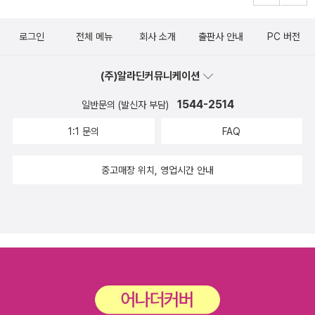
가포르 상영영화 Top 101. 20122. Ninja Assassin3. A Christma
하려고, 잘난 척인 줄 알면서도 여기에 적어 둔다.
모 사실도 모르다가 갑자기 닥쳐온 행운! 뭐 내 취향의 책은 아니었지
다보니 한 몇 년 전에 있었던 일이 되고, 전에는 선물을 받는 것이 기
s Carol4. Mulan5. Fantastic Mr Fox6. Case 397. The Inform
만 어쨌든 기분은 좋았다.^^ 5. 사실 이 무렵에 내가 가장 공을 들였던
뻤지만, 어쩌다보니 선물을 줘야 할 나이가 되고. 그렇게 한 해 한 해
로그인
전체 메뉴
회사 소개
출판사 안내
PC 버전
ant!8. Raging Phoenix9. Happy Fight10. Gokusen The Mov
이벤트는 박시백의 조선왕조실록이었다. 당시 20권 출간 직전이었는
금방 가는 거군요. 아 아쉽다, 보낸다는 것, 간다는 것. 알던 사람들과
ie한국 상영영화 Top 10 1. 20122. 백야행 - 하얀 어둠속을 걷다3.
데, 완간을 기념하며 알라딘에서 이벤트가 있었다. 기존에 썼던 리뷰
어느 새 연락이 되지 않고, 오랜만에 보고 나면 할 말이 별로 없고, 그
(주)알라딘커뮤니케이션
청담보살4. 솔로이스트5. 굿모닝 프레지던트6. 시간여행자의 아내7.
를 포함해서 각 권마다 리뷰 상금으로 문화상품권 3만원 씩 주는 행
런 건 조금 서운할 수 있는 거지만, 한편으로는 새로운 사람을 만나고,
집행자8. 천국의 우편배달부9. 브로큰 임브레이스10. 귀없는 토끼(S
1544-2514
일반문의 (발신자 부담)
사였다. 나는 이전에 이 책에 대한 리뷰를 모두 썼다. 절반 이상은 포
새롭게 한 해 한해 다른 시간을 살아갈 수도 있는 거겠죠. 쉽지는 않지
ource : Cinematograph Film Exhibition Association, 국내박스
토리뷰와 일반 리뷰로 나눠서 두개씩 써놓기도 했었다. 워낙 아끼고
1:1 문의
FAQ
만, 그래도 어제와 오늘이 비슷한 것도 때로는 좋은 일이 될 수도 있다
오피스 영화순위 )출처 = http://www.hankookchon.com/bbs/
좋아하는 작품이었던 덕분이다. 그래서 기존 리뷰로 이벤트에 응모했
고 생각합니다. 알라딘에서 지난 주에 서재의 달인을 발표해서 저
zboard.php?id=bulletin&page=1&sn1=&divpage=1&sn=off
다. 한달 정도 진행을 했는데 그 한달 사이 응모자가 나 하나였다. 주
중고매장 위치, 영업시간 안내
도 보러갔어요. 여러 기준으로 올 한해의 달인으로 선정된 서재를 볼
&ss=on&sc=on&select_arrange=headnum&desc=asc&no
최측이 일주일 가량 이벤트 기간을 연장했는데, 그럼에도 응모자는
수 있었는데, 그 중에는 처음 알게된 서재도 있어서 가보기도 했고, 전
=1390[2012] 역시 정말 얼마 남지 않은 2012년 때문에 화제가 되
나 하나뿐이었다. 당시 전체 리뷰 1등 상금이 30만원이었는데, 나는
에 인사를 드린 적이 있는 서재에는 가서 댓글을 달기도 했습니다. 숫
는 것 같다. 그래서인지 싱가포르와 한국에서 동시에 1위를 차지하니
각권 리뷰로 응모했으니까 권당 3만원이면 우와! 하고 기대를 했더랬
자로 통계가 나와 있어서 봤는데, 댓글도 서재글도 다들 진짜 많이 쓰
말이다. 2012년 인류의 종말을 다룬 영화, 설마 실제로 그러지는않겠
다. 근데 달랑 3만원 받았다. 비룡소처럼 응모자가 하나였어도 약속
셨더군요. 그리고 저도 감사인사 드릴게요. 올해 제 서재에 많이 와
지만 몇 년 남지 않은 2012년이기때문에 전 세계의 인기를 끌고 있는
대로 선물을 주는 통큰 면모는 보여주지 못했다. 휴머니스트, 기억하
주시고, 공감해주시고, 즐겨찾기와 댓글도 남겨주셨어요. 고맙습니
듯.[크리스마스 캐롤] 은 싱가포르에서 더 인기이다. 워낙11월 초부터
겠어. ㅎㅎㅎ 그렇지만 다른 선물을 받았다. 세트 도서를 통으로 구매
다. 언제나 부족하지만, 앞으로도 잘 부탁드립니다.
크리스마스 트리와 점등을 하는 싱가포르이니만큼 크리스마스 분위
하면 주는 저 케이스! 나는 책이 나올 때마다 따로 구입해서 세트로 책