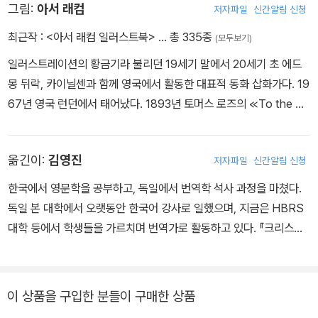
그림:
아서 래컴
저자파일
신간알림 신청
영향을 미쳤다. 디킨스의 탁월성은 대중성과 사회 현안에 대한 성찰
에 있다. 디킨스의 대중성은 어린 시절의 경험에 기인한다. 말단 공무
최근작 :
<아서 래컴 일러스트북>
… 총 335종
(모두보기)
원이었던 그의 아버지는 낙천적 성격으로 돈의 씀씀이가 커서 항상
일러스트레이션의 황금기라 불리던 19세기 말에서 20세기 초 에드
빚을 졌다. 어린 시절 그는 매번 더 낙후된 곳으로 이사를 다녔고 급기
몽 뒤락, 카이닐센과 함께 영국에서 활동한 대표적 동화 삽화가다. 19
야 열한 살 때에는 아버지가 채무자 감옥(Debt Prison)에 수감되어
67년 영국 런던에서 태어났다. 1893년 토머스 로즈의 ≪To the Ot
온 가족이 아버지와 함께 감옥에서 1년가량 생활하게 된다. 장남인 그
her Side≫를 시작으로, 앤서니 홉의 ≪The Dolly Dialogues≫에
는 학업을 중단하게 되고 구두약 공장에 보내진다. 소설을 즐겨 읽고
삽화를 실었다. 그 후 그림형제의 동화 삽화를 그리면서 주목받기 시
꿈 많던 소년 디킨스는 공부할 기회를 박탈당한 채 가난한 아이들 틈
옮긴이:
김영진
저자파일
신간알림 신청
작했고, ≪이상한 나라의 앨리스≫ ≪피터팬≫ 등 다수의 작품에 참여
에 끼어 일해야 하는 상황에 깊이 상처를 입었다. 디킨스에게 심리적
했다.
한국에서 영문학을 공부하고, 독일에서 번역학 석사 과정을 마쳤다.
상처를 남긴 이 경험은, 그러나 작가로서는 유익한 경험이었다. 당시
독일 본 대학에서 오랫동안 한국어 강사로 일했으며, 지금은 HBRS
의 산업혁명 시대에는 열 살도 채 안 된 수많은 어린이들이 산업 현장
대학 등에서 학생들을 가르치며 번역가로 활동하고 있다. 『크리스마
으로 내몰렸다. 가장 역할을 하면서 학대받고 방치된 어린이들의 고
스 캐럴』,『오즈의 마법사』, 『당나귀 실베스터와 요술 조약돌』,「내 인
통에 특히 민감했던 디킨스의 작품에는 이러한 아이들이 많이 등장한
생 최악의 일주일」 시리즈, 『기저귀 좀 보여 줘!』, 『응가 통 좀 보여
다. 런던의 영세민 속에서 일한 경험이 있는 디킨스는 소설사상 처음
줘!』, 『친구들은 어떻게 잠들까?』, 『생일 축하해, 생쥐야!』 등을 우리
으로 도시의 빈민들을 소설 속에 등장시킨다. 어린 시절 경험은 도시
이 상품을 구입한 분들이 구매한 상품
말로 옮겼다.
빈민을 주인공으로 등장시킴으로써 사회 계급 전체가 예술적 위엄을