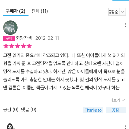
구매자 (2)
전체 (11)
메뉴
희망찬샘
2012-02-11
고전 읽기의 중요성이 강조되고 있다. 나 또한 아이들에게 책 읽기의
힘을 키워 준 후 고전명작을 읽도록 안내하고 싶어 오랜 시간에 걸쳐
명작 도서를 수집하고 있다. 하지만, 많은 아이들에게 이 쪽으로 눈을
돌리도록 아직 충분한 안내는 하지 못했다. 몇 권의 명작 도서를 읽고
낸 결론은, 이름난 책들이 가지고 있는 독특한 매력이 있구나 하는 거
다. 스토리 구성이 탄탄한 것은 기본이고, 묘사가 뛰어나며, 글이 참으
더보기
로 아름답다는 생각을 하게 되더라는 것. 그리고 그 글을 읽기 전의 나
공감 (
0
)
댓글 (0)
와 읽고 난 후의 나의 마음의 상태가 조금은 달라지더라는 거다. 물론,
여기에는 옮긴이의 역량이 한몫을 하는 것도 같다. 아이들이 유아 때
부터 읽는 애니메이션 명작 동화들에 대한 고민~ 이걸 읽혀야 하나
메뉴