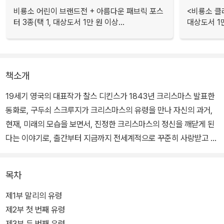
비룡소 어린이 브랜드전 + 아름다운 패브릭 포스
<비룡소 클
터 3종(택 1, 대상도서 1만 원 이상...
대상도서 1만
책소개
19세기 영국의 대표작가 찰스 디킨스가 1843년 크리스마스 발표한
동화로, 구두쇠 스크루지가 크리스마스의 유령을 만나 자신의 과거,
현재, 미래의 모습을 보면서, 진정한 크리스마스의 정신을 깨닫게 된
다는 이야기로, 출간부터 지금까지 전세계적으로 꾸준히 사랑받고 있
다. 아서 래컴의 삽화를 맡았다.
목차
백년의 시간이 흘렀지만, <크리스마스 캐럴>이 여전히 사랑받는 이
유는, 이 작품이 말하고 있는 '크리스마스 정신'때문이다. 크리스마스
제1부 말리의 유령
는 굳게 닫았던 마음의 문을 여는 날이며, 가난한 사람을과 자기자신
제2부 첫 번째 유령
을 위해 사랑을 베푸는 날이라는 것을 작품 전면에서 이야기하고 있
제3부 두 번째 유령