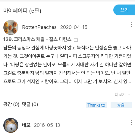
읽기에는 다행스럽고 행복한 결말인데 세상은그렇게 단순하고 명료
야기를 제대로 읽었다고 할 수 있을까? 해마다 크리스마스가 되면 T
쓰기
마이페이퍼 (5편)
하지가 않다 . 내가 아는 어른들은 욕심이 목구멍 끝까지 차올라죽는
V에서 만났던 스크루지 영감 이야기로 이 이야기를 제대로 알고 있다
그 순간에도 <돈! > 하고 소리치니 돌/겠/다.어쨌든 간에 아가들이 이
고 착각하고 있었던 것은 아니었을까? 이 이야기는 모두 5부로 구성
RottenPeaches
2020-04-15
메뉴
책을 읽고 돈보다는 인간이,욕망보다는 나눔의 따스한 마음이 더 소
된다. 고약한 스크루지 영감의 실상을 1부에서 만나 본 후, 2~4부에
중하다는 걸 알고돈많이 벌고싶어요 , 보다는가치있는 삶을 살고싶어
129. 크리스마스 캐럴 - 찰스 디킨스
서 각각 과거, 현재, 미래의 유령과 함께 스크루지의 심경 변화를 만나
요 , 라고 말하는 걸 보면 좋겠다 .나부터, 돈보다는 인간이 더 귀중하
남들의 동정과 관심에 아랑곳하지 않고 북적대는 인생길을 뚫고 나아
보고, 마지막 5부에서는 새 사람 스크루지를 만나게 되는 것이다. 내
다 ! 고 외치면서 ~============================
가는 것. 그것이야말로 누구나 알다시피 스크루지의 커다란 기쁨이었
기억으로는 스크루지가 미래의 유령과 함께 자신의 묘비에 가서 묘비
======================================
다. '나랑은 상관없는 일이오. 모름지기 사내란 자기 일 하나만 잘하면
문을 보고 충격을 받는 장면이 있었는데(잘못 살다 간 스크루지의 행
=
그걸로 충분하지 남의 일까지 간섭해서는 안 되는 법이오. 난 내 일만
적을 기록해 둔 묘비문) 이 책에는 그런 장면이 없다. 오로지 유령이
으로도 코가 석자인 사람이오. 그러니 이제 그만 가 보시오. 신사 양반
말없이 손가락으로 가리킨 쪽에 그의 이름이 쓰여진 묘비가 있다는
들!''... 페치윅 어르신은 우리를 행복하게 할 수도 우리를 불행하게 할
말만 나온다. 이야기를 줄이다 보니 모든 내용들을 묘비문에 담아 버
더보기
수도 있는 힘을 가지신 분입니다. 그분이 어떻게 하느냐에 따라 우리
리는 괴이한 뒤틀림이 있었던 것. 고전 명작을 제대로 만나볼 수 있다
공감 (
0
)
댓글 (0)
가 마음 편하게 일할 수도 있고 그 정반대로 지옥 같은 분위기에서 일
면 그것은 아이들에게 훌륭한 자양분이 되어 그들을 자랄 수 있게 하
할 수도 있지요. ... 물론 그분의 힘이란 게 고작 표정이나 말 몇 마디
리라 믿는다. 모든 사람에게 크리스마스 인사를 전하는 스크루지 할
같이 아주 하찮은 것일 수도 있어요. 물질적으로는 너무 미미하고 보
네꼬
2016-05-13
메뉴
아버지, 할아버지도 이젠 메리 크리스마스~
잘것없어서 더하거나 셀 수조차 없는 것들 말이에요...'물론 나나 여러