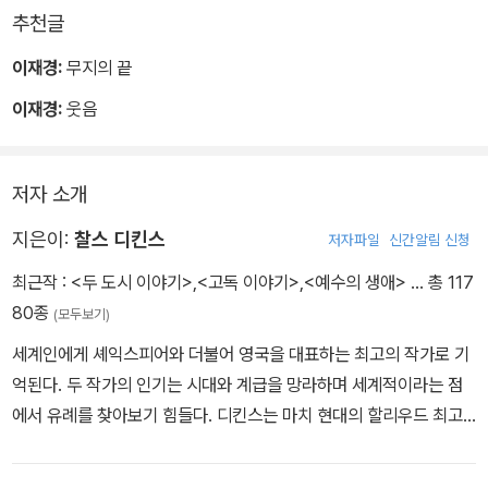
추천글
이재경:
무지의 끝
이재경:
웃음
저자 소개
지은이:
찰스 디킨스
저자파일
신간알림 신청
최근작 :
<두 도시 이야기>
,
<고독 이야기>
,
<예수의 생애>
… 총 117
80종
(모두보기)
세계인에게 셰익스피어와 더불어 영국을 대표하는 최고의 작가로 기
억된다. 두 작가의 인기는 시대와 계급을 망라하며 세계적이라는 점
에서 유례를 찾아보기 힘들다. 디킨스는 마치 현대의 할리우드 최고
스타가 누리는 것 같은 대중적 인기를 소설가로서 누렸고, 현대 주요
일간지가 사회 현안에 미치는 영향만큼이나 그의 의견은 사회에 큰