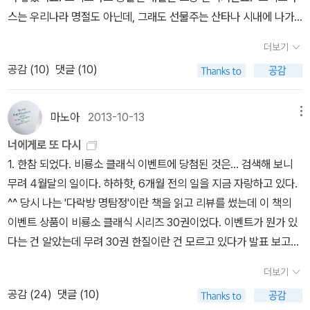
노래를 부르고 있더라고요. J가 진짜 기분 좋을 때만 그러는데, 그걸
스는 우리나라 명절도 아닌데, 그래도 선물주는 산타나 시내에 나가
보니까 얼마나 예쁜지. 그리고 오늘 아침에 일어났는데요, 어제 선생
면 있을 크리스마스 장식과 캐롤, 그리고 크리스마스 카드 보냈던 것
님이 저한테 하신 말씀이 생각나는 거예요. 언니하고 하던 얘기 말고
더보기
이 기억에 남습니다. 여러분, 메리 크리스마스. ^^ 오늘 페이퍼는 크
J만 아는 얘기를 해보라고 하셨잖아요. 그래서 J를 깨우면서 아유, 어
공감 (
10
)
댓글 (10)
리스마스와 함께 입니다. 어린이를 위한 크리스마스 책 1. 행복
제 엄마는 선생님네 커피 맛있어서 너무 많이 마셨는지 밤에 잠이 안
한 크리스마스 장식2. 산타의 크리스마스 스티커북3. 크리스마스 만
와서 혼났어, 그랬어요. 근데 J가 그런 얘기를 정말 너무 좋아하는 거
다라4. 크리스마스 스티커북5. 스티커인형 옷 입히기, 크리스마스편
마노아
2013-10-13
메뉴
예요. 그거 보고 언니가 샐쭉해서 나도 가보고 싶다 그러니까 또 으쓱
1. 랄랄라 크리스마스 캐럴2. 크리스마스 캐럴3. 스마트폰 사운
해가지고요. 이런 작은 걸 그동안 내가 못했구나 싶어서 미안하기도
너에게로 또 다시
드 북 ; 크리스마스 캐럴4. 한글과 영어가 하나로 캐럴 사운드북 -- 크
하고, 마음이 또 너무 좋고요. * 열두 살, 쌍둥이 자매 중 동생인 J
1. 한참 되었다. 비룡소 클래식 이벤트에 당첨된 것은... 검색해 보니
리스마스가 되면 시내에서 장식된 크리스마스 트리를 본다거나, 교회
를 어제 처음 만났다. 공부뿐 아니라 다방면에 재능이 많고 애교도 떼
무려 4월달의 일이다. 하하핫, 6개월 전의 일을 지금 자랑하고 있다.
나 성당의 모습도 텔레비전으로 보긴 하지만, 집에서 크리스마스라고
도 많은 언니와 달리 조용하고 순한 J. 사춘기를 시작하면서 부쩍 소
^^ 당시 나는 '다락방 명탐정'이란 책을 읽고 리뷰를 썼는데 이 책의
장식을 해 본 적은 없었어요. 연말에 반짝이는 장식과 크리스마스 캐
극적인 아이가 되었다는 것이 어머니의 걱정이었다. 취미라고는 뒹굴
이벤트 상품이 비룡소 클래식 시리즈 30권이었다. 이벤트가 뭔가 있
럴이 들리는 곳을 지나다보면, 아 올해도 얼마 남지 않았네, 하는 마음
뒹굴 하면서 책을 읽는 것뿐이라고. 그런데 만나본 J는 처음에만 낯을
다는 건 알았는데 무려 30권 한질이란 건 모르고 있다가 발표 보고서
도 들곤 했습니다. 사람들이 많이 지나는 곳에서 구세군 모금하는 것
가릴 뿐, 속이 단단하고 자기 생각이 분명한 소녀였다. 서로 편안해지
화들짝 놀랐다. 더 놀라운 것은 응모한 사람이 나밖에 없었다는 것. 단
도 보곤 했는데, 올해는 어쩌다보니 보지 못했어요. 크리스마스 캐럴
더보기
자 J는 좀 얄미운 친구와 속 터지는 친구(J까지 삼총사)에 대한 애정
독 후보로 입상했다. -_-;;; 달랑 한명 응모했어도 통 크게! 선물을 보
하니까 생각나는 건데, 저는 지금도 가끔씩 (솔직히는 물어보면 거
공감 (
24
)
댓글 (10)
과 불만을 털어놓았다. 짜증나게 할 때도 많지만 역시 제일 좋아하는
내준 비룡소에 고마움의 인사를 전한다. 좀 많이 늦었지만...^^ 어릴
의;;) <크리스마스 캐럴>과 <크리스마스 선물>의 이야기를 자주 착