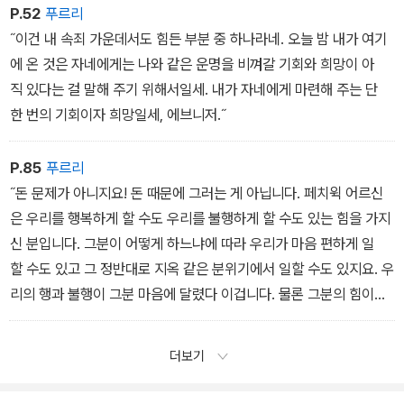
P.52
푸르리
˝이건 내 속죄 가운데서도 힘든 부분 중 하나라네. 오늘 밤 내가 여기
에 온 것은 자네에게는 나와 같은 운명을 비껴갈 기회와 희망이 아
직 있다는 걸 말해 주기 위해서일세. 내가 자네에게 마련해 주는 단
한 번의 기회이자 희망일세, 에브니저.˝
P.85
푸르리
˝돈 문제가 아니지요! 돈 때문에 그러는 게 아닙니다. 페치윅 어르신
은 우리를 행복하게 할 수도 우리를 불행하게 할 수도 있는 힘을 가지
신 분입니다. 그분이 어떻게 하느냐에 따라 우리가 마음 편하게 일
할 수도 있고 그 정반대로 지옥 같은 분위기에서 일할 수도 있지요. 우
리의 행과 불행이 그분 마음에 달렸다 이겁니다. 물론 그분의 힘이
란 게 고작 표정이나 말 몇 마디같이 아주 하찮은 것일 수도 있어요.
물질적으로는 너무 미미하고 보잘것없어서 더하거나 셀 수조차 없는
더보기
것들 말이에요. 하지만 그래서 어떻다는 거죠? 그분 덕에 우리가 느
끼는 행복은 억만금을 주어도 사지 못하는 것인데요.˝