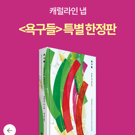
기를 물씬 풍기는 영화 역시 인기를 끌 듯 하다. 게다가 여기는 학생들
을 다시 살 일이 없었다. 당시 홈페이지에서 몇 가지 이벤트를 했는데
의 방학을 했기 때문에온 가족이 함께 볼 수 있는 영화들에 관객이 몰
응모를 했고 선물로 저 상자를 받았다. 요렇게 생겼다!포장 상자마저
리고 있는 것은 당연지사.아마도 한국이랑 싱가포르 모두 비슷한 시
도 책 제목이 박혀 왔다. 상자가 아까워서 버리지도 못하고 베란다에
기에 개봉을 한 것 같다. 내용이 내용이니만큼 크리스마스에 즐기기
일단 모셔놓았다. ㅎㅎㅎ요리 생긴 상자다. 포스터도 같이 왔다.20권
가장 좋은 영화일 듯.그리고 우리 가족이 기다리는 영화는 [괴물들이
의 마지막 장면이다. 역대 조선 왕들을 재위 순으로 죽 나열해 놓았
사는 나라], [멋진 여우씨] 원작의 위 두 영화이다. 괴물들이 사는 나
다. 뒷면은 왕실 가계도다. 양쪽 다 보고 싶으니 코팅해서 유리창에 붙
라 (Where The Wild Things Are, 2009)/ 판타스틱 Mr. 폭스 (Fa
여두면 좋겠는데 이렇게 큰 포스터를 어디서 코팅한단 말인가. 교보
ntastic Mr. Fox, 2009)[괴물들이 사는 나라 Where The Wild T
문고 가면 해주려나???그런데 고민이 생겼다. 책을 다 꽂고서 뚜껑
hings Are]는 워낙 유명한 모리스 샌닥의 그림책을 원작으로 한 영화
을 덮으니 인쇄된 면이 뒤집혀 나오는 것이다. 심각하게 고민했다. 인
이다. 미국에서는 이미 개봉을 했는데, 한국에서는 혹 싱가포르에서
쇄 불량인가????이 얼마나 뽀대나는 상자냐며 언니에게 자랑을 했
는 언제 개봉을 하는지 모르겠다.[판타스틱 Mr. 폭스 Fantastic Mr.
다. 뒤집힌 글자를 보더니 언니가 혀를 찼다. 그리고 이렇게 뒤집어줬
Fox]은 [찰리와 초콜릿 공장]으로 유명한 로알드 달의 [멋진 여우씨]
다.뚜껑을 위로 올리는 것이 아니라 아래로 내리는 거라고....;;;;;그렇
책을 원작으로 한 영화이다.이미 싱가포르에서는 상영중. 아래와 같
구나. 내가 방향치에 길치인 것과 관련 있나? 그냥 바보 인증한 건
이 영화 순위 5위를 달리고 있다. 3. A Christmas Carol4. Mulan
가...;;;;요새 세현군이 이 책을 읽고 있다. 5학년 들어와서 역사를 배
5. Fantastic Mr Fox우리나라도 12월 24일 개봉을 한다고 하니까
우기 시작했는데 자신이 아는 이야기라며 즐거워한다. 온 식구가 함
함께 공유할 수 있는 영화가 될 듯 하다.[ 영화랑 원작 동시에 즐겨볼
뒤로가
께 보는 멋진 역사책! 이름 박힌 상자에 꽂아놓으니 더 멋지다. 음하하
기