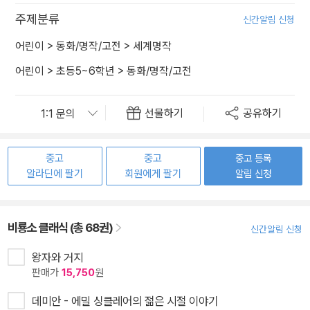
주제분류
신간알림 신청
어린이
>
동화/명작/고전
>
세계명작
어린이
>
초등5~6학년
>
동화/명작/고전
선물하기
공유하기
중고
중고
중고 등록
알라딘에 팔기
회원에게 팔기
알림 신청
비룡소 클래식 (총 68권)
신간알림 신청
왕자와 거지
판매가
15,750
원
데미안 - 에밀 싱클레어의 젊은 시절 이야기