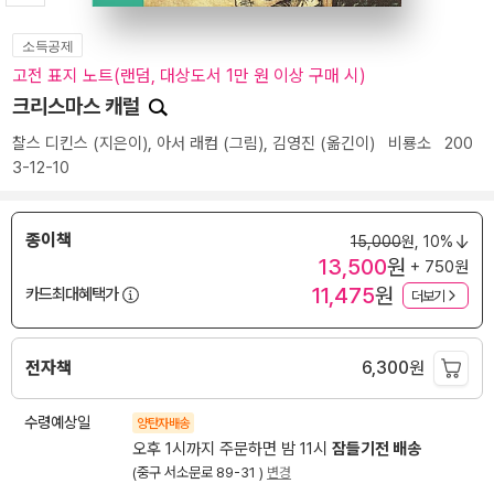
소득공제
고전 표지 노트(랜덤, 대상도서 1만 원 이상 구매 시)
크리스마스 캐럴
찰스 디킨스
(지은이),
아서 래컴
(그림),
김영진
(옮긴이)
비룡소
200
3-12-10
종이책
15,000
원,
10%
13,500
원
+ 750원
11,475
원
카드최대혜택가
더보기
전자책
6,300
원
수령예상일
양탄자배송
오후 1시까지 주문하면 밤 11시
잠들기전 배송
(중구 서소문로 89-31 )
변경