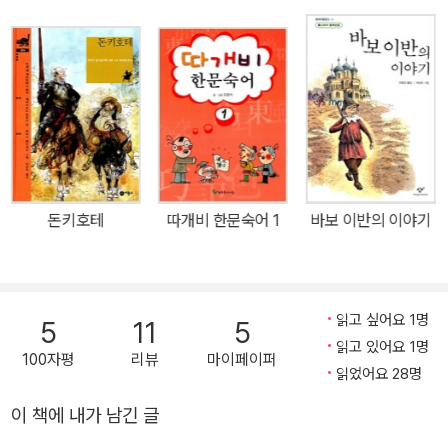
부여받는 예술상의 민주화 작업을 이루는 토대가 된다. 디킨스의 삶
은 인간의 열정과 에너지가 얼마나 지대할 수 있는지, 빅토리아 시대
에 나타난 새로운 모토라 할 수 있는 자수성가를 얼마나 훌륭히 성취
했는지를 보여 준다. 열다섯 살까지만 학교교육을 받은 그가 처음 가
진 직업은 법률 사무소의 서기였다. 그는 사무소에서 온갖 잔심부름
을 하면서 속기술을 익혀 신문사 기자가 된다. 고등법원과 의회에 출
입하는 기자였던 그는 통찰력 있는 시각과 빼어난 문장력을 습득하게
된다. 스물네 살 때부터 자신이 편집위원으로 있는 잡지에 ＜픽윅 문
돈키호테
따개비 한문숙어 1
바보 이반의 이야기
서＞를 삽화와 함께 기고한다. 중년 신사 픽윅이 영국을 여행하며 겪
는 모험과 인정 넘치는 사건들로 이루어진 이 소설은 픽윅을 일약 영
국 국민이 사랑하는 인물로 만들었다. 디킨스는 같은 시기에 ≪올리
읽고 싶어요 1명
버 트위스트≫를 써서 올리버를 온 국민이 사랑하고 돌보아 주고 싶
5
11
5
읽고 있어요 1명
은 어린이로 만들었다. 그 후 디킨스는 생애 마지막까지 평균 2년에
100자평
리뷰
마이페이퍼
읽었어요 28명
장편소설 한 권을 써내는 괴력을 발휘한다. 대표작으로는 ≪크리스마
스 캐럴≫, ≪위대한 유산≫, ≪데이비드 코퍼필드≫, ≪두 도시 이야
이 책에 내가 남긴 글
기≫, ≪황폐한 집≫, ≪리틀 도릿≫이 있다.