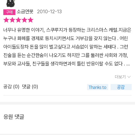
말아야 하느냐의 고민에 대해서는 두 가지 의견이 있는 것 같다. 책을
소금연못
2010-12-13
사랑하는 전문가들은 이런 축약본은 작품을 왜곡하니까 읽히지 않는
것이 좋다는 의견이 대부분이다. 하지만, 아이들이 이런 책마저 안 읽
너무나 유명한 이야기, 스쿠루지가 등장하는 크리스마스 캐럴.지금은
는다면 명작 도서들에 대해 너무 무지해서 문제가 되지 않겠느냐고,
누구나 화폐를 경제로 등치시키면서도 거부감을 갖지 않는다 . 어린
그러니 차선책으로 그런 방법이나마 택해 주어야 하지 않겠느냐고 많
아이들도장차 돈을 많이 벌고싶다고 서슴없이 말하는 세태다 . 그런
은 엄마들은 말한다. 내가 조심스럽게 내려보는 결론은 이 두 가지를
진술을 듣는 순간한숨이 나오기도 하지만 그를 둘러싼 사회와 가정,
절충하면 어떨까 하는 거다. 희망이에게는 이미 어린 시절 그림 동화
부모와 교사들, 친구들을 생각하면과히 틀린 반응이랄 수도 없다 . 이
책으로 여러 질의 명작전집을 만나게 해 주었다. 그리고 완역서를 제
구동성으로 부르는 노래, <돈타령>.스쿠루지는 왜 돈이 필요한지도
대로 읽은 엄마가 이제 이러한 책들의 참맛을 느끼게 해 주기 위해 아
더보기
모르고 무조건 돈을 신봉하는 <수전노>로 평생을 살아왔다 .그는 자
이에게 책을 권해보려 한다. '찰스 디킨스가 <<올리버 트위스트>>를
공감 (
0
)
댓글 (0)
신이 왜 돈의 노예가 되어 충성스런 임무를 완수하는지도 모르는 노
지은 사람이구나.' 하니 옆에서 듣던 남편이, '그래, 나는 그거 어렸을
년이 되었다 .그런데 다행스럽게도 친구 말리가 나타나 너, 그렇게 살
때 울면서 읽었잖아. 너무 불쌍해서 ' 한다. '찰스 디킨스가 그렇게 힘
다간 죽은 뒤에발가벗겨져 수모를 당하는 인간이 되리라, 고 경고한
든 어린 시절을 보냈대.' 라고 이야기 했지만, 이 책은 제목만 알고 내
다 . 아마도 다행스럽게그에게는 영혼의 싱그러운 자락 하나가 펄럭
응원 댓글
용은 모르는 책이니 살펴보아야겠다. 크리스마스 캐럴 이야기로 들어
이고 있었나보다 .스쿠루지는 사흘 밤을 헤매다가 드디어 삶이란 이
가서,옮긴이도 말했지만, 사실 어린 시절 유아용 명작 동화, 혹은 초등
런 것이어야 한다고 , 깨달음을 얻어따뜻한 훈남이 되었다 . 아이들이
학교 시절, 새롭게 번안한 명작동화를 읽고 자란 우리들은 정말 이 이