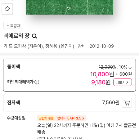
소득공제
삐에르와 장
기 드 모파상
(지은이),
정혜용
(옮긴이)
창비
2012-10-09
종이책
12,000
원,
10%
10,800
원
+ 600원
9,180
원
카드최대혜택가
더보기
전자책
7,560
원
수령예상일
양탄자배송
썬데이 EXPRESS
오늘(일) 22시까지 주문하면 내일(월) 아침 7시
출근전
배송
(중구 서소문로 89-31 )
변경