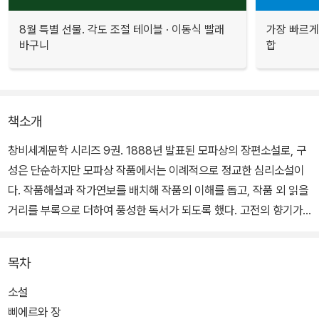
8월 특별 선물. 각도 조절 테이블 · 이동식 빨래
가장 빠르게
바구니
합
책소개
창비세계문학 시리즈 9권. 1888년 발표된 모파상의 장편소설로, 구
성은 단순하지만 모파상 작품에서는 이례적으로 정교한 심리소설이
다. 작품해설과 작가연보를 배치해 작품의 이해를 돕고, 작품 외 읽을
거리를 부록으로 더하여 풍성한 독서가 되도록 했다. 고전의 향기가
물씬 풍기는 고급스러운 디자인 또한 ‘창비세계문학’을 찾는 독자들
의 즐거움이 될 것이다.
목차
삐에르와 장은 형제이며 둘 다 아름다운 미망인인 로제미유 씨 부인
소설
에게 마음이 끌렸지만, 그녀는 장에게 호의를 갖는다. 어느날 장에게
삐에르와 장