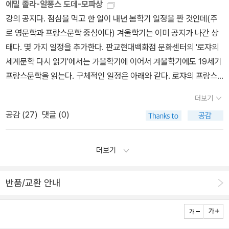
에밀 졸라-알퐁스 도데-모파상
부탁한다. 장의 적극적인 주선으로 피에르는 가족과 작별하고 주치의
강의 공지다. 점심을 먹고 한 일이 내년 봄학기 일정을 짠 것인데(주
로 미국행 유람선에 오른다. 장은 로제이유 부인과 결혼을 약속한다.
로 영문학과 프랑스문학 중심이다) 겨울학기는 이미 공지가 나간 상
이 ‘짤막한 소설’은 어떻게 가능했던가. 두 가지 경로가 가능하다. 단
태다. 몇 가지 일정을 추가한다. 판교현대백화점 문화센터의 '로쟈의
편소설을 확장하는 것과 장편소설을 축소하는 것. <삐에르와 장>은
세계문학 다시 읽기'에서는 가을학기에 이어서 겨울학기에도 19세기
단편소설을 확장한 쪽에 가까운데 두 주인공 피에르와 장의 심리를
프랑스문학을 읽는다. 구체적인 일정은 아래와 같다. 로쟈의 프랑스
묘사함으로써 모파상은 서사의 분량을 늘렸다. 다른 면에서 보자면
문학 다시 읽기 특강 12월 04일_ 졸라의 <목로주점> 다시 읽기1강 1
사회적 현실을 총체적으로 묘사하는 대신에 한 가족의 이야기만을 다
더보기
2월 11일_ 졸라, <나나> 2강 12월 18일_ 졸라, <여인들의 행복 백화
룸으로써 서사의 범위를 축소했다고 볼 수도 있다. 그렇지만 이 소설
공감 (
27
)
댓글 (0)
점> 3강 1월 08일_ 졸라, <제르미날>4강 1월 15일_ 졸라, <인간 짐
의 핵심 특징이 인물의 심리 묘사에 있다는 점은 주인공들이 영웅성
승> 5강 1월 22일_ 도데, <알퐁스 도데 단편선> 6강 1월 29일_ 도
과는 거리가 먼 평범한 인물이라는 데서도 확인된다. 만약 작가가 심
데, <사포> 7강 2월 05일_ 모파상, <비곗덩어리> 8강 2월 12일_
리 대신 행동만을 묘사했다면 소설의 분량은 중편 이하로 축소되었을
더보기
모파상, <여자의 일생> 9강 2월 19일_ 모파상 <벨아미> 10강 2월
것이다. 즉 피에르와 장 형제는 장편소설을 이끌어나갈 만한 주인공
26일_ 모파상, <삐에르와 장> 19. 11. 02.
의 역량을 갖고 있지 않다. 피에르는 어머니의 부정을 응징하려 나서
반품/교환 안내
지 않으며, 장은 온당하지 않은 유산을 포기하지 않는다. 그런 조건에
서 예기치 않은 유산 상속으로 빚어진 형제간의 불화와 어머니의 숨
겨진 비밀 이야기는 장편 서사의 동력으로 부족하다. <삐에르와 장>