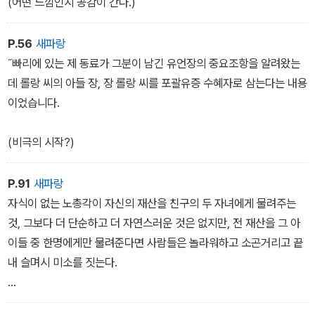
(어떤 느낌인지 공감이 간다.)
P.56
새파랑
˝빠리에 있는 제 동료가 그분이 남긴 유언장의 중요조항을 알려왔는
데 롤랑 씨의 아들 장, 장 롤랑 씨를 포괄유증 수혜자로 삼는다는 내용
이었습니다.
(비극의 시작?)
P.91
새파랑
자식이 없는 노총각이 자신의 재산을 친구의 두 자녀에게 물려주는
것, 그보다 더 단순하고 더 자연스러운 것은 없지만, 전 재산을 그 아
이들 중 한명에게만 물려준다면 사람들은 놀라워하고 소곤거리고 끝
내 슬며시 미소를 짓는다.
(설마 뻔한 결말은 아니겠지~)