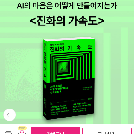
뒤로가
기
보관함담기
선물하기