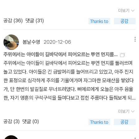
어졌는지에 대한 이유를 추리? 할 수 있다.(더 자세히 설명하면 스포
테르˝의 어린 딸 ˝쉬잔˝과 결혼까지 한다. 여기까지는 미남 친구의 신
음이 이끄는 걸 고른다. 그리고 습관처럼 주문한다.~! (굿즈는 거의
일러가 될까봐 스토리 생략)책의 이야기 자체는 조금 뻔할 수도 있지
더보기
데렐라 스토리로 보인다. 그러나 우리의 미남 친구 ‘벨 아미‘인 ˝뒤
안산다 ㅋ)일단 택배가 왔다는 문자를 보고 집에 와서 택배 개봉후 기
만, ˝삐에르˝와 ˝장˝의 심리에 몰입해서 읽다보면, 이런 스토리도 이
공감 (
36
)
댓글 (31)
루와˝는 여자를 정말 좋아한다. 그는 이야기의 처음부터 끝가지 ˝마렐
념사진~!! 일단 8권을 주문했다.(‘모리스‘는 어제 서점 가서 산 책이
렇게 재미있을수도 있구나란 걸 느낄 수 있다. 그리고 소설의 구성 측
˝부인과 불륜관계를 유지하면서, 자신을 취직시켜주고 신분상승의 기
다.)노름꾼 : 도선생님도선생님 책은 매월 한권씩 산다. 어차피 서점
면에서도 전반부와 후반부의 대칭이 상당히 인상적이었다. 또한 ‘모
틀을 마련해준 친구인 ˝포레스티에˝가 폐병으로 죽자 그의 부인인 ˝
에는 유명한 책 빼고는 없으니 알라딘에서만 주문. 표지 완전 멋있음
봄날수영
2020-12-06
메뉴
빠상‘의 글은 정말 잘 읽힌다.개인적으로 ˝모빠상˝의 짧지만 많은 걸
마들렌˝과 첫 결혼을 한다.(˝마들렌˝은 전 남편의 기사를 어느정도 써
등대로 : 버지니아 울프서점에 다른출판사들 책은 있었지만 ‘열린책
암시하는 그만의 인상적인 문장을 좋아한다. 하지만 이 책은 그런 문
주위에서는 아이들이 길바닥에서 피어오르는 뿌연 먼지를...
주었고, 광범위한 정보통이어서 신문기사감을 가지고 오는 등 언론계
들‘로 읽어야 된다는 글을 보고 주문.바던바덴에서의 여름 : 레오니드
장보다는 인물의 심리묘사가 중심이 되다보니 인상적인 문장이 별로
주위에서는 아이들이 길바닥에서 피어오르는 뿌연 먼지를 둘러쓰며
의 막후 세력이라 할 수 있는 여성이었다.) 그러나 결혼으로도 그의
치프킨이책도 북플에서 추천받아 선택. 추천받은 책은 언제나 좋더라
없어서 아쉬웠다.그 중 가장 ˝모빠상˝ 다운 문장이자 이 책의 내용을
놀고 있었다. 아이들은 긴 금발머리를 늘어뜨리고 있었고, 아주 진지
바람기는 마르지 않았다. ˝마렐˝ 부인과 불륜관계를 유지하면서, 이번
삐에르와 장 : 기 드 모빠상모빠상의 문장이 생각나서 선택. 가끔 이상
암시하는 문장으로 리뷰 끝~!「젊고, 예쁘고, 빠리에 살며, 책들을 읽
한 표정으로 심각하게 주의를 기울여가며 자그마한 모래산을 쌓았다
에는 <라비 프랑세즈> 사장의 부인인 ˝왈테르 부인˝을 유혹한다. 결
하게도 그 분의 문장이 생각난다내게 무해한 사람 : 최은영‘쇼코의 미
고 무대위에서 열정 때문에 죽어가는 여주인공들에게 박수를 보내던
가, 단 한번의 발길질로 무너뜨려댔다. 삐에르에게 오늘은 아주 음울
코 넘어올 것 같지 않았던 그녀는 결국 미남 친구에게 푹 빠지게 되고,
소‘만 읽었었는데, 좋았었다. 이 책도 북플에서 추천받아 선택시녀이
여인이 단 한번도 마음에 파문이 인 적 없이 청소년기에서 노년기로
한, 자기 영혼의 구석구석을 들여다보고 접힌 주름마다 들춰보게 되
또다른 불륜관계를 이어간다. 그러나 시간이 지날수록 미남 친구 ˝뒤
야기 : 마거릿 애트우드‘도덕적 혼란‘이 좋았어서 애트우드 책도 생각
넘어갈 수 있었을까?」
는 그런 날들 가운데 하나였다. ‘우리의 노동이란 것도 이 꼬맹이들이
루아˝는 ˝왈테르 부인˝을 귀찮게 여기게 된다. 그러면서 이번에는 ˝왈
나서 주문했다. 이거보고 ‘눈먼 암살자‘ 진짜 읽는다파리는 날마다 축
더보기
하는 일과 흡사하구나.‘그는 생각했다. 그러고는 인생에서 가장 현명
테르 부인˝의 딸 ˝쉬잔˝에게 들이되게 된다. 그런데 이게 또 먹힌다.
제 : 헤밍웨이헤밍웨이 소설을 너무 좋아하는데, 예전에 이 책도 읽어
공감 (
3
)
댓글 (0)
한 것이 이런 불필요한 어린 존재들을 둘이나 셋 낳아놓고 자기만족
이 부분이 진정한 막장의 클라이막스다. ˝쉬잔˝의 젊음과 아름다움,
보고 싶다 생각하고 까먹었었는데, 갑자기 문득 생각나서 선택저지대
과 호기심을 갖고 그 어린것들이 자라나는 것을 지켜보는 게 아니겠
그녀의 아버지 ˝왈테르˝의 재산과 지위가 탐이난 그는 ˝쉬잔˝에게 청
: 줌파 라히리완전 재미있는 ‘전망좋은 집‘ 읽고 북플에서 추천받아 선