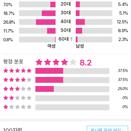
20대
5.4%
7.0%
않은 유산이 돌아온다. 주위 사람들의 부자연스러운 반응에 뭔가 이
30대
5.1%
18.7%
상한 점이 있다고 생각한 삐에르가 동생이 유산을 물려받은 이유에
40대
12.5%
26.8%
대해 몰래 조사해보고, 유산을 보낸 사람이 사실은 엄마의 정부로서
50대
8.9%
11.7%
장은 그 사람의 자식이었음을 알게 된다. 동생에 대한 반감과 질투, 어
60대
2.3%
0.8%
머니에 대한 증오로 고민하던 삐에르는 동생에게 사실을 폭로한다.
여성
남성
그리고 삐에르는 자기혐오와 회한에 빠져 고민하다 동생 장의 주도로
대서양 정기선의 의사업무에 자원하게 되면서 집을 떠난다. 어머니의
8.2
평점 분포
불륜으로 극심한 갈등에 빠진 삐에르의 심리변화가 이루 말할 수 없
37.5%
이 섬세하게 그려진 『삐에르와 장』은 또한 문체의 아름다움과 완벽한
37.5%
짜임새가 돋보이는 정교한 텍스트이다. 총 9장으로 구성된 이 작품에
25.0%
서는 롤랑 씨 부인이 아들 삐에르가 자신의 불륜 사실을 알고 있음을
알아채는 5장을 축으로 장과 삐에르의 역할이 전도되면서 균형미가
0%
아름다운 대칭 그림이 완성된다. 전반부에서 삐에르가 능동적 주체로
0%
서 어머니의 비밀을 추적하여 폭로하고, 장이 수동적인 모습을 보인
다면, 후반부에서는 장이 능동적 주체로서 어머니의 비밀을 덮고 어
100자평
게시물 운영 원칙
머니를 보호할 방법을 모색한다. 한 폭의 그림처럼 아름다운 트루빌