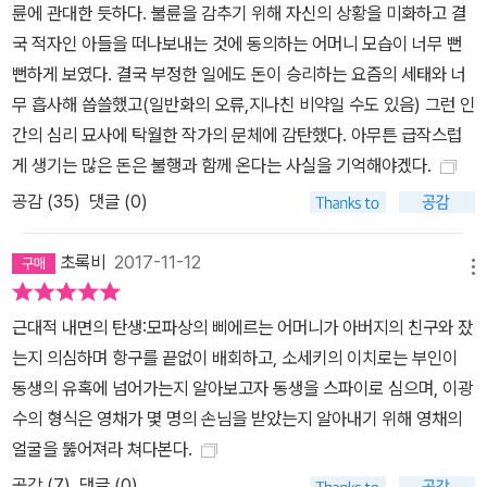
륜에 관대한 듯하다. 불륜을 감추기 위해 자신의 상황을 미화하고 결
하여 새롭게 펴내고, 고전의 심오함과 현대성이 접목된 현대의 새로
국 적자인 아들을 떠나보내는 것에 동의하는 어머니 모습이 너무 뻔
운 작품을 발굴해나갈 예정이다. 뿐만 아니라, 라틴아메리카와 중동,
뻔하게 보였다. 결국 부정한 일에도 돈이 승리하는 요즘의 세태와 너
인도, 아프리카 문학 등 비서구권문학의 주요 작품을 기획하고, 7개
무 흡사해 씁쓸했고(일반화의 오류,지나친 비약일 수도 있음) 그런 인
어권별 대표시선, 중단편 선집 등을 고루 안배하여 명실상부한 세계
간의 심리 묘사에 탁월한 작가의 문체에 감탄했다. 아무튼 급작스럽
문학 씨리즈를 선보일 것이다. 이를 위하여 7명의 어권별 기획위원들
게 생기는 많은 돈은 불행과 함께 온다는 사실을 기억해야겠다.
이 작품 선정에서 역자 섭외, 번역 점검까지 책임지고 있으며, 꼼꼼한
공감 (
35
)
댓글 (0)
원서대조 등 정밀한 편집을 진행한다. 작품해설과 작가연보를 작품마
다 배치해 작품의 이해를 돕고, 작품 외 읽을거리를 부록으로 더하여
초록비
2017-11-12
풍성한 독서가 되도록 했다. 고전의 향기가 물씬 풍기는 고급스러운
메뉴
디자인 또한 ‘창비세계문학’을 찾는 독자들의 즐거움이 될 것이다. 새
근대적 내면의 탄생:모파상의 삐에르는 어머니가 아버지의 친구와 잤
로운 세계문학 시리즈 창비는 세르반떼스, 괴테, 발자끄, 똘스또이 등
는지 의심하며 항구를 끝없이 배회하고, 소세키의 이치로는 부인이
중요 작가들의 대표작 및 미번역된 걸작 등을 엄선하는 한편, 라틴아
동생의 유혹에 넘어가는지 알아보고자 동생을 스파이로 심으며, 이광
메리카와 중동, 일본과 중국, 인도, 아프리카 문학까지 아우르는 명실
수의 형식은 영채가 몇 명의 손님을 받았는지 알아내기 위해 영채의
상부한 세계문학 씨리즈를 선보일 예정이다. 현대의 문제작 발굴 우
얼굴을 뚫어져라 쳐다본다.
리가 사는 세기는 지난 세기에 대한 근본적인 성찰을 통해서만 인간
공감 (
7
)
댓글 (0)
다운 삶을 기약할 수 있다. ‘창비세계문학’은 문학사에 상재된 고전뿐