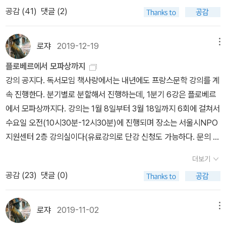
레 지드의 책과 관련서들을 읽다가 모파상(1850-1893)의 소설론을
이었는데, 이번에 이 작품을 읽고 나서 최애 작품은 <벨아미>로 바꼈
설’인데, 사실 <삐에르와 장> 역시 모파상 소설의 특징에 대한, 더 나
공감 (
41
)
댓글 (2)
참고하려 <삐에르와 장>(1888)을 펼쳤는데(서문으로 그의 소설론
다. 혹시 재미있는 고전을 읽고 싶다면 이 작품을 추천한다. 별 10개
아가 소설 장르의 본질에 대한 성찰의 기회를 제공한다.줄거리는 간
‘소설‘이 실려 있다), 책갈피의 작가 프로필을 보고 눈을 비볐다. 생몰
작품이다.
단한 편이다. 파리에서 보석상을 하던 아버지 롤랑은 연금생활이 가
연대가 1850-1889로 돼 있는 게 아닌가. 1889년은 모파상이 마지
로쟈
2019-12-19
메뉴
능하게 되자 곧바로 가게를 접고 아내와 함께 노르망디의 르아브르에
막 소설을 발표한 해이고 그와 함께 작가로서의 수명도 끝났다고 할
정착한다. 항해와 낚시에 대한 넘치는 애정 때문이었다. 다섯살 터울
플로베르에서 모파상까지
수 있지만 그렇다고 사망연도를 4년이나 당기다니! 고의인지 무심한
의 두 아들 피에르와 장은 그 사이에 학업을 마치고 각각 의사와 변호
강의 공지다. 독서모임 책사랑에서는 내년에도 프랑스문학 강의를 계
실수인지 아무튼 교정되어야 한다. 가령 1889년 토리노의 광장에서
사로서 사회 진출을 앞두고 있다. 이들 가족이 로제미유라는 젊은 미
속 진행한다. 분기별로 분할해서 진행하는데, 1분기 6강은 플로베르
쓰러진 뒤 지적인 활동이 중단된 니체(1844-1900)의 생몰연도를 1
망인과 교제를 갖게 되는데, 미혼의 피에르와 장은 둘다 그녀에게 관
에서 모파상까지다. 강의는 1월 8일부터 3월 18일까지 6회에 걸쳐서
844-1889로 적을 수는 없겠기에. 단편집을 제외하고 모파상의 장
심을 쏟는다. 통상 그렇듯이 형제는 우애와 함께 경쟁심도 품고 있다.
수요일 오전(10시30분-12시30분)에 진행되며 장소는 서울시NPO
편 가운데 가장 많이 읽히는 건 <여자의 일생>이고, 그 다음이 <벨아
그러던 어느 날 롤랑 부부가 파리에서 친구로 지냈던 마레샬 씨가 사
지원센터 2층 강의실이다(유료강의로 단강 신청도 가능하다. 문의 및
미>다. 세번째에 놓이는 것이 <삐에르와 장>. 마지막 장편 <죽음처
망하면서 막대한 유산의 상속자로 장을 지정한다. 형제 중 한 명만 특
신청은 010-7131-2156 오유금). 구체적인 일정은 아래와 같다. 로
럼 강한>(<죽음보다 강한 사랑>으로 번역됐었다)도 재번역돼 나오
더보기
정한 것이기에 특이한 일이었지만 피에르만 제외하고 롤랑의 가족은
쟈와 함께 읽는 프랑스문학1강 1월 08일_ 플로베르, <감정교육>2강
면 좋겠다. 생몰연도의 오기를 빌미로 바람까지 적어보았다...
공감 (
23
)
댓글 (0)
의심 없이 기뻐한다. 피에르는 동생의 횡재를 질투하면서 차츰 어머
1월 22일_ 플로베르, <부바르와 페퀴셰>3강 2월 05일_ 졸라, <나
니와 마레샬의 관계를 의심하게 되고 결국 추궁 끝에 어머니가 그와
나> 4강 2월 19일_ 졸라, <작품> 5강 3월 04일_ 도데, <사포> 6
내연의 관계였다는 고백을 받아낸다. 아들 장에게 어머니는 마레샬이
강 3월 18일_ 모파상, <삐에르와 장> 19. 12. 19.
로쟈
2019-11-02
메뉴
진정한 사랑의 대상이었다고 토로하고 형 피에르로부터 구해달라고