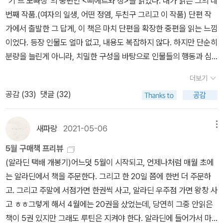
˝기 드 모빠상˝의 중편인 <삐에르와 장>을 읽었다. 내가 읽은 그의 네
감을 가지고 그의 접근을 거부하지 않으며, 심지어 돈까지(?) 주는 걸
번째 작품.(여자의 일생, 어떤 정염, 두친구 그리고 이 작품) 단편 작
보면 완전 잘생기고 매력적인가 보다. 작가인 모파상이 윈했던 인간
가에서 출발한 그 답게, 이 책은 마치 단편을 확장한 중편을 읽는 느낌
상 이었을까? [그는 자신이 그토록 잘생긴 남자인 사실에 놀라서 언
이었다. 등장 인물도 얼마 없고, 내용도 복잡하지 않다. 하지만 단순히
제까지고 자신의 모습을 넋을 잃은 채 바라보다가, 마침내는 자신에
분량을 늘린게 아니라, 치밀한 구성을 바탕으로 인물들의 행동과 심
게 상냥하게 미소 짓고 이별을 고하기 위해 마치 위대한 인물에게 하
리, 그리고 이를 뒷받침해주는 주변 환경을 세밀하게 묘사하여 중편
듯 위엄 있는 태도를 갖추어 공손하게 고개를 숙였다.] P.52이 작품
더보기
으로 확장한 것이다.이야기의 핵심은 아주 간단하다. 형제인 의사인 ˝
은 어쩌면 주인공인 ˝뒤루아˝의 성장이야기 라고도 할 수 있다. 가난
공감 (
33
)
댓글 (32)
피에르˝와 변호사인 ˝장˝은 성격도 외모도 다른 5살 차이의 형제이
한 농촌에서 태어난 그는 젊은 시절에는 아프리카에서 군인으로 복무
다. 그러던 어느날 그들의 부모인 ˝롤랑 부부˝의 지인인 ˝마레샬˝이
하다가 퇴역하고 난 후 파리로 가지만, 처음에는 철도원으로 근무하
죽으면서 ˝장˝에게만 그의 유산을 상속한다. 부모가 아닌 사람이, 그
새파랑
2021-05-06
메뉴
면서 박봉에 힘겹게 살아간다. 그런데 우연히 길에서 군대시절의 전
것도 두 형제중 한명에게만 유산을 상속한다면, 상속을 못받은 사람
우인 ˝포레스티에˝를 만나게 되고, <라비 프랑세즈>의 신문기자 였
5월 구매책 프리뷰
은 어떤 생각을 하게 될까? 어떤 기분이 들까?이 책의 전반부는 유산
던 그는 주인공 ˝뒤루아˝를 자기 직장에 취직시켜주는 도움을 준다.
(알라딘 택배 개봉기)어느덧 5월이 시작되고, 언제나처럼 매월 초에
상속을 받지 못한 ˝피에르˝의 질투와 이러한 이유를 찾아가는 이야기
이후 주인공 ˝뒤루아˝는 승승장구 한다. 수습기자에서 사화부 기자,
는 알라딘에서 책을 주문한다. 그리고 한 20일 쯤에 한번 더 주문하
가 진행되며, 후반부에는 ˝장˝의 행복과 이를 지키려는 이야기가 진행
정치부 기자로 근무를 하고 결국에는 <라비 프랑세즈>의 주간으로
고. 그리고 주말에 서점가면 한권씩 사고, 알라딘 우주점 가면 왕창 사
된다. 그러는 와중에 둔감한 아버지 ˝롤랑˝과 다소 편파적이고 민감한
취임하게 된다. 이렇게 신분상승하는 과정에서 많은 부를 쌓게 되고,
고 ㅎㅎ그렇게 해서 4월에는 20권을 샀었는데, 당연히 그중 안읽은
행동을 보여주는 어머니 ˝롤랑 부인˝을 통해 왜 그런 유산상속이 이루
마지막에는 <라비 프랑세즈>의 사장이자 엄청난 재산을 소유한 ˝왈
책이 5권 있지만 그래도 루틴은 지켜야 한다. 알라딘에 들어가서 마