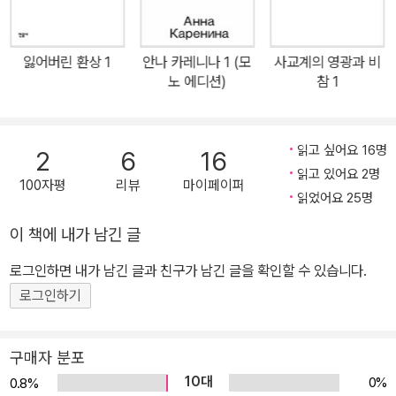
면 ‘객관성 소설이론’은 특정 정신과 특정 상황이 만났을 때 발생하게
되는 행위를 묵묵히 보여주는 것으로 충분하다고 주장한다. 물론 모
잃어버린 환상 1
안나 카레니나 1 (모
사교계의 영광과 비
빠상은 후자를 지지한다. 근본적으로 한 사람의 생각과 감정에 타인
노 에디션)
참 1
이 접근하는 것은 불가능하기 때문에, 심리분석 소설에서 보여주는
심리란 결국 작가의 상상과 주관이 뒤범벅된 것일 뿐이므로, 오히려
후자 쪽이 진실에 가깝다는 것이다. 『삐에르와 장』은 그러한 점에서
읽고 싶어요 16명
2
6
16
‘객관성 소설이론’으로 분석되는 텍스트라 할 수 있다. 그러나 「소설」
읽고 있어요 2명
100자평
리뷰
마이페이퍼
에서 모빠상이 근본적으로 선언하고자 하는 바는, 세상에 존재하는
읽었어요 25명
무수히 많은 독창적인 소설들은 이런저런 이론의 틀을 넘어서버린다
이 책에 내가 남긴 글
는 것이다. 이론이란 끊임없이 새로운 경지를 개척하는 작품을 따르
로그인하면 내가 남긴 글과 친구가 남긴 글을 확인할 수 있습니다.
는 것이지, 결코 작품보다 앞장서 서 갈 수는 없다며, 문학 이데올로기
에 작품을 가두려는 비평가들에게 경고를 보내는 것이 이 소설론의
로그인하기
골자이다. 인간 심리를 정교하게 분석하는 프랑스 심리소설의 걸작
『삐에르와 장』 삐에르와 장은 형제이며 둘 다 아름다운 미망인인 로
구매자 분포
제미유 씨 부인에게 마음이 끌리지만, 로제미유 씨 부인은 동생인 장
10대
0%
0.8%
에게 호의를 갖는다. 어느날 장에게 부모님의 친구로부터 생각지도