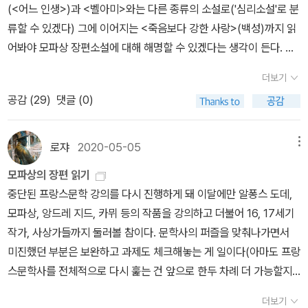
왠지 정이 가서, 책을 읽어가면서 그의 악행이 드러나지 않고 성공하
(<어느 인생>)과 <벨아미>와는 다른 종류의 소설로('심리소설'로 분
길 바라게 되었다. 그런데 이 책을 단순히 막장으로만 볼 수는 없다.
류할 수 있겠다) 그에 이어지는 <죽음보다 강한 사랑>(백성)까지 읽
모파상은 이 작품을 통해 당시 프랑스 상류층의 투기, 권력남용과 같
어봐야 모파상 장편소설에 대해 해명할 수 있겠다는 생각이 든다. 모
은 이면을 사실 그대로 묘사했고, 사교계의 문제점인 문란한 사생활
파상이 남긴 여섯 편의 장편 가운데 국내에는 이들 네 편이 번역돼 있
더보기
을 그대로 보여줌으로써 사회에 대한 비판의식을 제기한 것이었다.
다... 한겨레(20. 05. 20) 영웅 아닌 이들로 소설을 쓴다는 것한국 독
공감 (
29
)
댓글 (0)
특히 유력인사들이 부정한 방법을 통해 부를 축적하는 식민지 정책과
자가 기억하는 모파상은 단편 ‘목걸이'와 첫 장편 <여자의 일생>의
언론과 정치인의 유착이 실감나게 그려져 있다. 그래서 다 읽고 난 후
작가다. 그와 함께 두 번째 장편 <벨아미>도 수년 전에 여러 종의 번
재미는 있으나 서늘한 느낌이 들었다. 당시 프랑스 사회나 현재나 크
역으로 출간돼 모파상이란 이름을 다시 기억하게 했다. 단편작가로서
로쟈
2020-05-05
메뉴
게 다를바 없다고 느꼈기 때문이다. 어느 사회나 있을법한 문제라고
세계적인 명망을 얻었지만 모파상은 여섯 편의 장편도 남긴 작가다.
모파상의 장편 읽기
하기에는 모파상은 글을 너무 잘 썼다. 그것도 아주 재미있게. [당신
<여자의 일생>이나 <벨아미>만큼 널리 알려지진 않았지만 <삐에르
중단된 프랑스문학 강의를 다시 진행하게 돼 이달에만 알퐁스 도데,
을 둘러싼 모든 것으로부터 시험 삼아 빠져나와 보시오. 살아 있으면
와 장>(1888)도 그중 하나로 빼어난 문체와 형식미를 자랑하는 수
모파상, 앙드레 지드, 카뮈 등의 작품을 강의하고 더불어 16, 17세기
서 당신의 육체나 이익이나 사상이나 온갖 인간성에서 벗어난다는,
작으로 꼽힌다.먼저 눈에 띄는 것은 작품의 분량인데, 단편보다는 물
작가, 사상가들까지 둘러볼 참이다. 문학사의 퍼즐을 맞춰나가면서
저 초인간적인 노력을 하고 거기서 밖을 바보시오. 그러면 낭만주의
론 길지만 당시 통상적인 장편소설보다는 짧은 편이어서 모파상 자신
미진했던 부분은 보완하고 과제도 체크해놓는 게 일이다(아마도 프랑
와 자연주의와의 다툼이라든가, 예산 논의 같은 것이 얼마나 무가치
이 서문 격으로 실린 ‘소설’이란 에세이에서 ‘짤막한 소설’이라고 불렀
스문학사를 전체적으로 다시 훑는 건 앞으로 한두 차례 더 가능할지
한지 알게 될 거요] P.187지금까지 읽은 모파상의 작품을 살펴보니
다. 우리말로는 모순적이지만 ‘짧은 장편소설’에 해당한다. 모파상이
싶다. 세계문학강의의 로테이션 주기가 4-5년이라서 그렇다). 앙드
다섯편을 읽었다. 원래 나의 모파상 최애 작품은 단편집 <어떤 정염>
작품과는 별개로 소설에 대한 성찰을 제시하고 있는 것이 에세이 ‘소
더보기