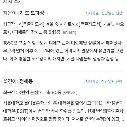
저자 소개
지은이:
기 드 모파상
저자파일
신간알림 신청
최근작 :
<[큰글자도서] 겨울 숲 사이로>
,
<[큰글자도서] 가을빛 속으
로>
,
<피에르와 장>
… 총 641종
(모두보기)
1850년 프랑스 항구도시 디에프 근처 미로메닐 성城에서 태어났다.
부모의 별거 이후 에트르타에 있는 어머니의 별장에서 유년기를 보냈
다. 이때 경험한 노르망디의 대자연, 시골 사람들의 성정과 습성 등은
그의 작품의 배경과 소재로 자주 나타난다. 고등학교 시절, 작가로서
의 삶에 사표가 된 두 명의 스승, 시인 루이 부예와 소설가 귀스타브
옮긴이:
정혜용
저자파일
신간알림 신청
플로베르를 만난다. 1869년부터 파리 법과대학에서 법률을 공부하
지만, 이듬해 프로이센과의 전쟁이 발발하면서 군대에 징집되어 학업
최근작 :
<번역 논쟁>
… 총 80종
(모두보기)
을 중단한다. 1871년 7월에 제대하여 1872년 3월 아버지의 소개로
서울대학교 불어불문학과와 동 대학원을 졸업하고 파리3대학 통번역
해군성에 취직한다. 1880년 모파상은 에밀 졸라 등과 함께 소설집
대학원(ESIT)에서 번역학 박사 학위를 받았다. 현재 번역출판기획네
『메당의 저녁Les Soirees de Medan』을 출판하고, 여기 수록된
트워크 ‘사이에’ 위원으로 활동 중이다. 저서로 《번역 논쟁》이 있고,
「비곗덩어리」가 프랑스 문단에 큰 반향을 불러일으켰다. 1890년까