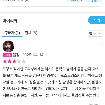
만 아니라 20세기 현실과 치열하게 대결한 문제작들을 새롭게 발굴
하여 오늘의 독자들이 우리 시대의 첨예한 문제와 대결하는 데 새로
운 시야를 열어줄 것이다. 언어권별 대표시선과 중단편 선집의 지속
쓰기
마이리뷰
적인 발간 ‘창비세계문학’은 장편소설 중심으로 구성된 기존의 세계
문학 기획의 틀에서 벗어나 7개 언어권별, 주요 사조별 대표시선을
구매자 (1)
전체 (6)
발간할 예정이며, 아울러 이미 2010년에 출간에 독자들의 호응을 얻
은 ‘창비세계문학 단편선’(전 9권)을 바탕으로 주요 작가의 중단편선
메뉴
집을 지속적으로 발간할 예정이다. 최고의 번역, 새로운 해설 ‘창비세
물감
2025-04-14
계문학’은 해당 작가를 전공한 중견 학자와 최고의 번역진으로 여러
세대가 함께 읽을 수 있는 최량의 번역수준을 유지할 것이며, 아울러
프랑스 작가인 모파상에게는 러시아 문학의 냄새가 풀풀 난다. 저자
작품의 시대적 맥락과 현재적 의의를 깊이 있게 짚어주는 새로운 해
를 모른 채로 작품을 읽는다면 영락없이 도스토옙스키의 글이라고 생
설로 시대와 경계를 넘어선 작가와의 소통이 가능하도록 배려할 것이
각될 정도이다. 이 같은 날것의 맛과 거친 감성은 합격이지만, 불필요
다.
한 묘사와 장면들로 재미가 반감되었다. 글자 수만큼 돈을 주니까 억
지로 분량을 늘렸다지만, 누구는 그 억지마저도 몰입감을 주는 반면
누구는 지루함을 안겨주니 비교하지 않을 수가 있나. 쓸데없는 거 다