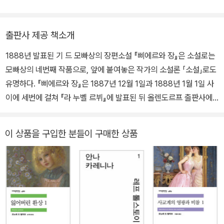
역서로 마리즈 콩데의 《세구: 흙의 장벽》 《울고 웃는 마음》 《민낯의
지 10년 동안 300여 편에 이르는 중·단편과 6편의 장편, 5편의 희곡
삶》, 아니 에르노의 《밖의 삶》 《바깥 일기》 《한 여자》, 바네사 스프링
등을 창작하며 플로베르, 졸라와 더불어 19세기 프랑스를 대표하는
고라의 《동의》, 조나탕 베르베르의 《심령들이 잠들지 않는 그곳에
소설가로 자리매김했다. 하지만 이 10년은 육체와 정신의 병이 심각
출판사 제공 책소개
서》, 마일리스 드 케랑갈의 《살아 있는 자를 수선하기》 《식탁의 길》,
하게 나빠진 시기로, 그는 척추 통증과 시력 저하, 불면증 등 갖가지
1888년 발표된 기 드 모빠상의 장편소설 『삐에르와 장』은 소설로는
레몽 크노의 《연푸른 꽃》 《지하철 소녀 쟈지》 등이 있다.
질병에 시달렸다. 몇 번의 자살 기도 이후 1892년 파리 교외의 정신
모빠상의 네번째 작품으로, 앞에 붙여놓은 작가의 소설론 「소설」로도
병원에 보내진 뒤 그곳에서 거의 혼수상태로 지내다가 1893년 7월
유명하다. 『삐에르와 장』은 1887년 12월 1일과 1888년 1월 1일 사
6일 생을 마감했다. 사진출처 - 창비 제공
이에 세번에 걸쳐 『라 누벨 르뷔』에 발표된 뒤 올렌도르프 출판사에
서 한권으로 묶여 출간됐다. 이때 1888년 1월 7일 자 『르 피가로』에
발표했던 「소설」이 서문 격으로 함께 실렸다. 비록 모빠상이 “이 자리
이 상품을 구입한 분들이 구매한 상품
를 빌려 이 뒤에 실린 짤막한 소설을 위해 변론을 펼 의도는 조금도 없
다. (…) 나의 관심사는 소설 일반이다”라고 밝히고는 있으나, 이 짧은
소설론은 『삐에르와 장』을 이해하는 데 좋은 길잡이가 되어준다. 모
빠상의 소설 이론 「소설」 모빠상은 소설이론을 ‘순수분석 소설이론’과
‘객관성 소설이론’으로 나눈다. ‘순수분석 소설이론’이 등장인물들의
이런저런 행위를 유발한 심리적 원인을 파고들 수 있는 깊게 파고들
어 그 세세한 점 하나하나까지 드러내어 보여주어야 한다고 주장한다