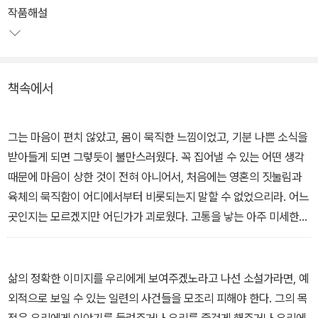
부모님의 친구로부터 생각지도 않은 유산이 돌아온다. 주위 사람들의
작품해설
부자연스러운 반응에 뭔가 이상한 점이 있다고 생각한 삐에르가 몰래
조사해 본다.
책속에서
삐에르는 유산을 보낸 사람은 사실은 엄마의 정부로서 장은 그 사람
의 자식이었음을 알게 된다. 동생에 대한 반감과 질투, 어머니에 대한
증오로 고민하던 삐에르는 동생에게 사실을 폭로한다. 그리고 삐에르
그는 마음이 편치 않았고, 몸이 묵직한 느낌이었고, 기분 나쁜 소식을
는 자기혐오와 회한으로 대서양 정기선의 의사 업무에 자원하여 집을
받아들게 되면 그렇듯이 불만스러웠다. 꼭 집어낼 수 있는 어떤 생각
떠난다.
때문에 마음이 상한 것이 전혀 아니어서, 처음에는 영혼의 짓눌림과
육체의 묵직함이 어디에서부터 비롯되는지 말할 수 없었으리라. 어느
곳인지는 모르겠지만 어딘가가 괴로웠다. 고통을 낳는 아주 미세한
지점이, 정확한 자리를 찾아내지 못하나 거북스러움, 피로, 슬픔, 짜증
을 유발하는 상처가, 별다른 느낌은 없지만 치명적이라고 할 만한 그
러한 상처가, 겪어보지 못한 가벼운 고통, 슬픔 한 알갱이 같은 그 무
삶의 정확한 이미지를 우리에게 보여주겠노라고 나선 소설가라면, 예
엇인가가 그의 안에 들어 있었다. ―본문에서
외적으로 보일 수 있는 일련의 사건들을 모조리 피해야 한다. 그의 목
적은 우리에게 이야기를 들려주거나 우리를 즐겁게 해주거나 우리에