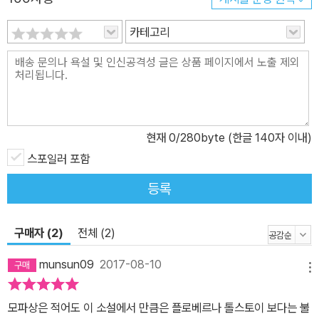
바닷가의 풍광 묘사를 배경으로 인물 심리변화의 추이를 섬세하게 따
카테고리
라가며 완벽한 짜임새를 보여주는 이 작품에는 “참 고약하지, 삶이란
건!”이라 말하는 롤랑 씨 부인의 씁쓸한 결론에서 알 수 있듯이 쇼펜
하우어로부터 영향을 받았으리라 생각되는 모빠상의 짙은 염세주의
가 담겨 있다. 세계문학의 새로운 기준, 창비세계문학 엄정하고 참신
한 기획, 적확하고 충실한 번역, 세대를 넘나드는 감동 창비만의 열정
현재
0
/280byte (한글 140자 이내)
과 고집으로 고전의 새로운 기준을 세운다 ‘창비세계문학’ 씨리즈 1차
분 10종 11권이 창비에서 출간됐다. 최초의 세계문학이라고 불리는
스포일러 포함
괴테의 『젊은 베르터의 고뇌』를 시작으로 7개 언어권(독어권, 러시아
등록
어권, 불어권, 스페인·라틴아메리카어권, 영미권, 일어권, 중국어권) 1
0종 11권의 문학작품을 1차분으로 엄선하여 내놓았다. 1966년 계간
구매자 (2)
전체 (2)
『창작과비평』을 창간한 이래 한국문학을 풍성하게 하고 민족문학과
세계문학 담론을 주도해온 창비는 오늘날 타인, 타집단, 타지역, 타문
munsun09
2017-08-10
메뉴
화 간의 소통의 가능성이 세계문학에 있다고 보고, 이를 위해 젊은 독
자들이 꼭 읽어야 하는 작품들을 ‘창비세계문학’ 씨리즈로 출간한다.
모파상은 적어도 이 소설에서 만큼은 플로베르나 톨스토이 보다는 불
향후 오늘의 관점에서 예술성·문학성·대중성을 겸비한 고전을 재평가