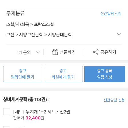
주제분류
신간알림 신청
소설/시/희곡
>
프랑스소설
고전
>
서양고전문학
>
서양근대문학
선물하기
공유하기
중고
중고
중고 등록
알라딘에 팔기
회원에게 팔기
알림 신청
창비세계문학 (총 113권)
신간알림 신청
[세트] 무지개 1~2 세트 - 전2권
판매가
32,400
원