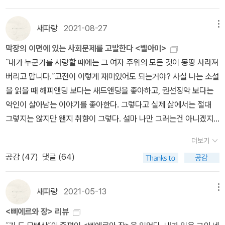
혀 신경 쓰지 않는 부모님의 태도도 곱게 보일 리가 없었다. 가정의 파
괴까지 고려하는 그의 질투를 누구인들 욕할 수 있을까. ​결국 삐에르
새파랑
2021-08-27
메뉴
는 입을 열고 말았다. 부친한테만 빼고. 모친은 순순히 인정하고, 두
막장의 이면에 있는 사회문제를 고발한다 <벨아미>
아들에게 미안한 마음에 정신이 오락가락한다. 동생도 충격은 받았지
˝내가 누군가를 사랑할 때에는 그 여자 주위의 모든 것이 몽땅 사라져
만 가족의 해체를 막고 싶어 한다. 그와 반대로 삐에르는 가족들에게
버리고 맙니다.˝고전이 이렇게 재미있어도 되는거야? 사실 나는 소설
실망하여 멀리 떠나버린다. 이렇듯 줄거리는 매우 단순하다. ‘카인과
을 읽을 때 해피앤딩 보다는 새드앤딩을 좋아하고, 권선징악 보다는
아벨‘ 이야기를 각색한 느낌마저 든다. 서사보다는 개인의 심리에 집
악인이 살아남는 이야기를 좋아한다. 그렇다고 실제 삶에서는 절대
중한 작품이었고, 그것은 충분히 공감하고도 남을만한 감정선이었다.
그렇지는 않지만 왠지 취향이 그렇다. 설마 나만 그러는건 아니겠지?
종종 친자 불일치로 확인된 자녀(와 아내)를 끝내 정리했다는 미디어
막장드라마가 인기 있는것도 나와 비슷한 취향인 사람이 많기 때문일
소식을 듣곤 한다. 그게 만약에 내 얘기라면 어떨까. 배신감에 잠 못
더보기
까? ˝모파상˝의 <벨아미>를 20자평으로 요약해 보자면, ‘완전 재미
이룰게 뻔한데, 그렇다고 정이 든 아이를 떠나보낼 수 있을까. 마지못
공감 (
47
)
댓글 (64)
있는 완전 막장 중의 막장 이야기‘ 라 할 수 있다. 책의 흡입력이 장난
해 눈 감고 같이 살아갈 듯하지만 평생 괴로울 각오도 해야 한다. 혹
아니어서 500페이지 책이지만 읽는데 시간이 오래 걸리지 않았다.
그렇게 되면 아이와 아내를 투명히 대할 순 없을 텐데 그럼에도 끌어
‘벨아미‘는 사람 이름이 아니라, 프랑스어로 Bel-Ami, 미남 친구라는
안고 살아가야 하는가. 정말 어려운 문제다. 이와 같은 윤리적 갈등을
새파랑
2021-05-13
메뉴
뜻으로, 이 작품의 주인공인 ˝조르주 뒤루아˝의 별명이다. 얼마나 잘
다룬 <삐에르와 장>은 한 번쯤 읽어봐도 좋을 작품이다. 적당히 스킵
<삐에르와 장> 리뷰
생겼길래 별명이 미남 친구일까? 책에서는 모든 여자들이 그에게 호
하면서 읽는 것을 추천한다.​