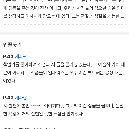
게 감동을 주는 것이 전혀 아니고, 우리가 사건들의 심오한 숨은 의미
를 생각하고 이해하게 만드는 데 있다. 그는 관찰과 성찰을 거듭한 나
머지, 자신만의 것인, 그리고 사려 깊은 관찰 전체에서부터 비롯된 그
어떤 특정방식으로 세계와 사물과 사건과 인간을 바라본다. 바로 그
러한 개인적 세계관이 그가 책 속에 재현해놓음으로써 우리에게 전달
밑줄긋기
하려고 애쓰는 것이다.
―기 드 모빠상,「소설」에서
P.43
새파랑
책읽기를 좋아하여 소설과 시 들을 즐겨 읽었는데, 그 예술적 가치 때
문이 아니라 그 작품들이 일깨워주는 우수 어린 부드러운 몽상 때문
이었다.
P.43
새파랑
시 한편이 본인 스스로 이야기하듯 그녀의 여린 심금을 울리며, 은밀
한 욕망이 거의 실현된 듯한 느낌을 안겨줬다.