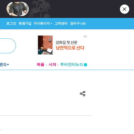
로그인
회원가입
마이페이지
고객센터
장바구니
(0)
펀드
북플
서재
투비컨티뉴드
창작플랫폼
투비컨티뉴드
원