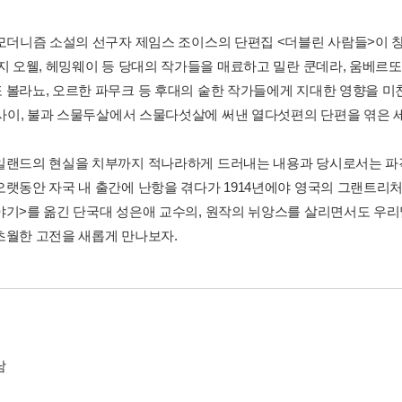
 모더니즘 소설의 선구자 제임스 조이스의 단편집 <더블린 사람들>이 
지 오웰, 헤밍웨이 등 당대의 작가들을 매료하고 밀란 쿤데라, 움베르또 
 볼라뇨, 오르한 파무크 등 후대의 숱한 작가들에게 지대한 영향을 미친
년 사이, 불과 스물두살에서 스물다섯살에 써낸 열다섯편의 단편을 엮은 
일랜드의 현실을 치부까지 적나라하게 드러내는 내용과 당시로서는 파
오랫동안 자국 내 출간에 난항을 겪다가 1914년에야 영국의 그랜트리
야기>를 옮긴 단국대 성은애 교수의, 원작의 뉘앙스를 살리면서도 우
초월한 고전을 새롭게 만나보자.
남