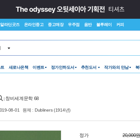
알라딘굿즈
온라인중고
중고매장
우주점
음반
블루레이
커피
서
스트
새로나온책
이벤트
정가인하도서
추천도서
작가와의 만남
북
창비세계문학 68
|
019-08-01
원제 : Dubliners (1914년)
정가
20,000