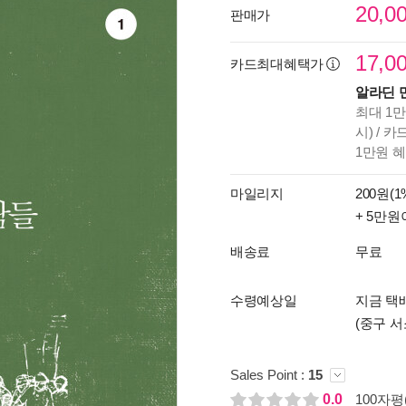
20,0
판매가
17,0
카드최대혜택가
알라딘 
최대 1만
시) / 
1만원 
마일리지
200원(1
+ 5만원
배송료
무료
수령예상일
지금 택배
(중구 서
Sales Point :
15
0.0
100자평(