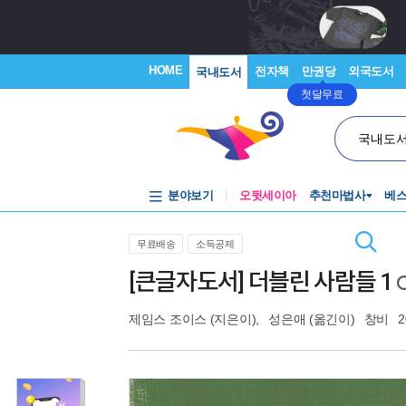
HOME
전자책
만권당
외국도서
국내도서
첫달무료
국내도
분야보기
오뒷세이아
추천마법사
베
무료배송
소득공제
[큰글자도서] 더블린 사람들 1
제임스 조이스
(지은이),
성은애
(옮긴이)
창비
2