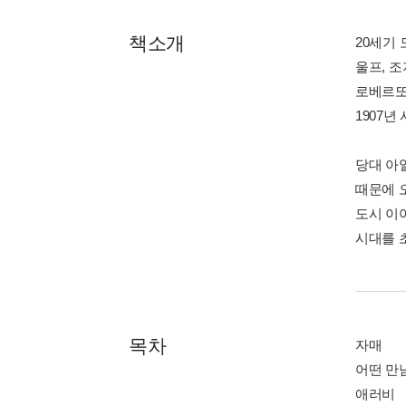
책소개
20세기
울프, 조
로베르또
1907
당대 아
때문에 
도시 이
시대를 
목차
자매
어떤 만
애러비