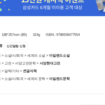
188*257mm (B5)
319g
ISBN : 9788936477554
류
신간알림 신청
서
>
소설/시/희곡
>
세계의 소설
>
아일랜드소설
서
>
고전
>
서양고전문학
>
서양현대고전
서
>
달력/기타
>
큰글자책
서
>
소설/시/희곡
>
세계의 문학
>
아일랜드문학