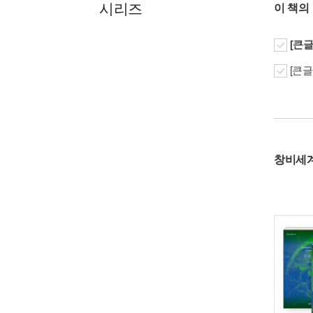
시리즈
이 책의
[큰글
[큰글
창비세