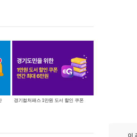
간
경기컬처패스 1만원 도서 할인 쿠폰
삼성카드가 쏜다! 알라