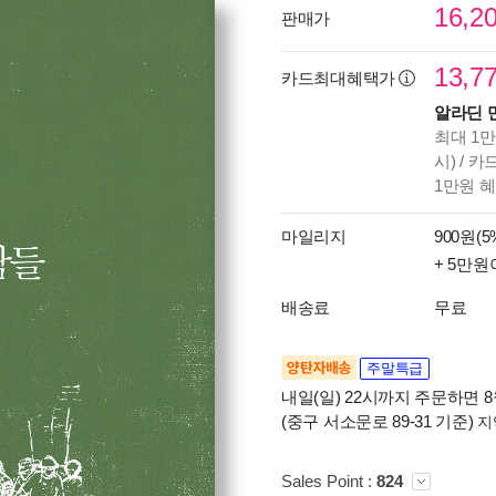
16,2
판매가
13,7
카드최대혜택가
알라딘 
최대 1만
시) / 
1만원 
마일리지
900원(5
+ 5만원
배송료
무료
양탄자배송
주말특급
내일(일) 22시까지 주문하면 8월
(중구 서소문로 89-31 기준)
지
Sales Point :
824