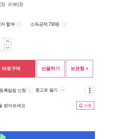
3)
리뷰(3)
자 할부
소득공제 730원
바로구매
선물하기
보관함 +
중고로 팔기
 등록알림 신청
림을 받아보세요
신청