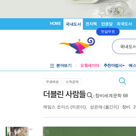
HOME
전자책
만권당
외국도서
국내도서
첫달무료
국내도
분야보기
오뒷세이아
추천마법사
베
무료배송
소득공제
더블린 사람들
창비세계문학 68
|
제임스 조이스
(지은이),
성은애
(옮긴이)
창비
2