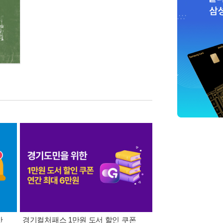
간
경기컬처패스 1만원 도서 할인 쿠폰
삼성카드가 쏜다! 알라