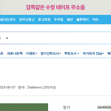
알라딘굿즈
온라인중고
중고매장
우주점
음반
블루레이
커피
서
스트
새로나온책
이벤트
정가인하도서
추천도서
작가와의 만남
북
019-05-07
원제 : Dubliners (1914년)
정가
18,000