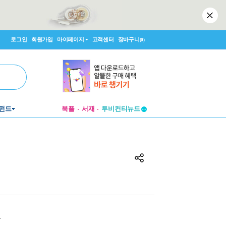
로그인
회원가입
마이페이지
고객센터
장바구니
(0)
투비컨티뉴드
펀드
북플
서재
창작플랫폼
투비컨티뉴드
원