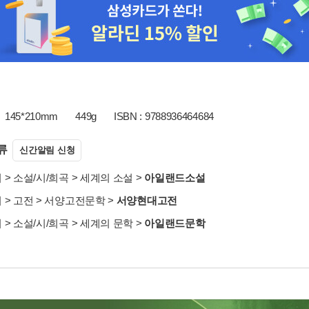
145*210mm
449g
ISBN : 9788936464684
류
신간알림 신청
서
>
소설/시/희곡
>
세계의 소설
>
아일랜드소설
서
>
고전
>
서양고전문학
>
서양현대고전
서
>
소설/시/희곡
>
세계의 문학
>
아일랜드문학