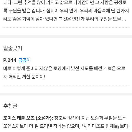
니다. 그런 추억을 많이 가지고 삶으로 나아간다면 그 사람은 평생토
록 구원을 받은 겁니다. 심지어 우리 안에, 우리의 마음속에 단 한가지
라도 좋은 기억이 남아 있다면 그것은 언젠가 우리의 구원을 도울 겁
니다.
밑줄긋기
P.244
곰곰이
바로 이렇게 준비되지 않은 토양에서 낯선 제도를 베낀 개혁은 오로
지 해악만 끼칠 뿐이야!
추천글
조이스 캐롤 오츠 (소설가):
창조적 정신이 지닌 모순과 부침을 도스
또옙스끼보다 더 잘 드러낸 작가는 없으며, 『까라마조프 형제들』보다