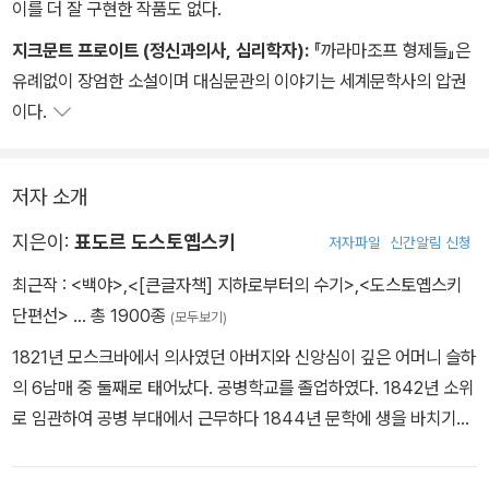
이를 더 잘 구현한 작품도 없다.
지크문트 프로이트 (정신과의사, 심리학자):
『까라마조프 형제들』은
유례없이 장엄한 소설이며 대심문관의 이야기는 세계문학사의 압권
이다.
저자 소개
지은이:
표도르 도스토옙스키
저자파일
신간알림 신청
최근작 :
<백야>
,
<[큰글자책] 지하로부터의 수기>
,
<도스토옙스키
단편선>
… 총 1900종
(모두보기)
1821년 모스크바에서 의사였던 아버지와 신앙심이 깊은 어머니 슬하
의 6남매 중 둘째로 태어났다. 공병학교를 졸업하였다. 1842년 소위
로 임관하여 공병 부대에서 근무하다 1844년 문학에 생을 바치기로
하고 중위로 퇴역한다. 도스토옙스키는 톨스토이와 투르게네프 같은
작가들과는 달리, 유산으로 받은 재산이 거의 없었기에 유일한 생계