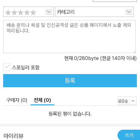
둘도 없는 호색한에 패륜아, 냉소적 무신론자로, 인간 세상의 근원적
죄를 짊어진 인물이다. 소설 속에서 이 세가지 세계관은 한치도 물러
카테고리
서지 않는 격전을 벌이며, 돈과 애욕을 놓고 맞서 싸우는 이들에게 ‘부
친 살해’ 사건은 근원적 비극을 궁극적으로 표현한 모티프다. 이들이
사는 도시의 이름이 ‘가축시장’에서 유래한 것은 당연한지도 모르겠
다. 소설의 무대는 우리가 사는 곳, 욕망과 본능으로 충만한 ‘가축시
장’이며, 등장인물들은 우리의 단면을 극대화한 존재들이다. “모든 이
현재
0
/280byte (한글 140자 이내)
가 모든 이 앞에서 모든 것에 대해 죄인이다” 추악한 현실에서 구원의
스포일러 포함
가능성까지 이들 세 형제가 특정 세계관을 대변하면서도 생생한 입체
등록
성을 얻는 것은 이들이 개념의 화신이 아니라 고뇌하는 존재들이기
때문이다. 드미뜨리가 혐의를 부인하면서도 자기 양심의 소리에 따라
오심을 받아들이는 것, 개심하여 용서를 구하는 것은 인간의 복잡성
구매자 (0)
전체 (0)
과 함께 누구에게나 깃든 선의 가능성을 보여준다. 가장 극적인 장면
등록된 평이 없습니다.
중 하나로 평가받는 제2부 제5편 ‘대심문관’에서 이반은 반박의 여지
없는 탄탄한 논리로 신의 세계에 대한 반란을 꾀하지만, 또한 세상의
절망에도 불구하고 살고 싶은 열망을 표현하며 그리스도의 인정과 사
쓰기
마이리뷰