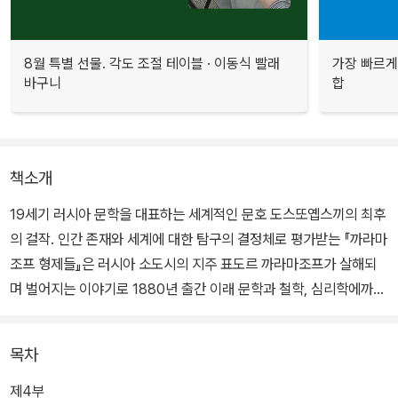
8월 특별 선물. 각도 조절 테이블 · 이동식 빨래
가장 빠르게
바구니
합
책소개
19세기 러시아 문학을 대표하는 세계적인 문호 도스또옙스끼의 최후
의 걸작. 인간 존재와 세계에 대한 탐구의 결정체로 평가받는 『까라마
조프 형제들』은 러시아 소도시의 지주 표도르 까라마조프가 살해되
며 벌어지는 이야기로 1880년 출간 이래 문학과 철학, 심리학에까지
지대한 영향을 미치며 세계 독자를 사로잡아왔다. 도스또옙스끼는 이
소설에서 당대 러시아와 유럽의 현실이 빚어낸 다양한 세계관을 극단
목차
까지 탐구했으며, 추리적 기법을 활용해 범인 탐색과 심판의 과정을
생생하게 그려냈다.
제4부