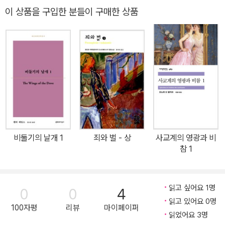
대표하는 세계적인 문호 도스또옙스끼의 최후의 걸작이자 문학사상
구상하고 있던 도스토옙스키는 앓던 폐기종이 악화되어 숨을 거둔다.
이 상품을 구입한 분들이 구매한 상품
최고 성취 가운데 하나인 『까라마조프 형제들』(전3권)이 창비세계문
1881년 2월 1일 장례식을 찾은 6만여명의 인파가 떠나는 작가의 마
학 85~87번으로 출간됐다. 인간 존재와 세계에 대한 탐구의 결정체
지막을 지켜보았다. 도스토옙스키는 현재 상트페테르부르크 티흐빈
로 평가받는 『까라마조프 형제들』은 러시아 소도시의 지주 표도르 까
묘지에서 안식하고 있다. 대표작은 《가난한 사람들》, 《백야》, 《분
라마조프가 살해되며 벌어지는 이야기로 1880년 출간 이래 문학과
신》,《죽음의 집의 기록》, 《지하에서 쓴 회상록》, 《도박사》,《죄와
철학, 심리학에까지 지대한 영향을 미치며 세계 독자를 사로잡아왔
벌》, 《백치》, 《악령》, 《미성년》, 《카라마조프가의 형제들》 등이 있
다. 도스또옙스끼는 이 소설에서 당대 러시아와 유럽의 현실이 빚어
다.
낸 다양한 세계관을 극단까지 탐구했으며, 추리적 기법을 활용해 범
인 탐색과 심판의 과정을 생생하게 그려냈다. 독자들에게 ‘최고의 번
역’이라 일컬어지는 『죄와 벌』의 번역가 홍대화가 원문 문장의 맛을
비둘기의 날개 1
죄와 벌 - 상
사교계의 영광과 비
최대한 살렸을 뿐 아니라, 번역 저본인 러시아어판(1982)을 참조해
참 1
주석을 꼼꼼히 달았다. 또한 러시아정교 사제들의 자문을 받아 작품
의 주요 세계관의 한 축인 종교 관련 용어와 주를 보충해 이해를 높였
다. 각기 정념과 충동, 이성과 논리, 종교적 영성을 대변하는 까라마조
읽고 싶어요 1명
0
0
4
프 세 형제의 이야기를 통해 독자들은 인간 본성의 근원적 악과 구원
읽고 있어요 0명
100자평
리뷰
마이페이퍼
의 가능성에 대한 물음의 중요한 열쇠를 만나게 될 것이다. 정념, 이
읽었어요 3명