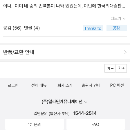
학의 차관 성접대 의혹 사건,이라 되어있는 커버스토리가 더 관심간
에 대한 심리학적 보고서’라 표현했을 정도로 인간의 가장 깊은 곳에
이다. 이미 네 종의 번역본이 나와 있었는데, 이번에 한국외대출판부
다. 이건 집에 들고가서 읽어봐야겠다. 반듯한 정원을 가꾸는 장점도
숨은 심리를 낱낱이 파헤치는 작품이다.이 작품은 환멸과 좌절을 겪
판이 추가되었다. 몇년 전 강의에서는 동인판의 <코리올레이너스>를
있지만 베란다라서 더 밀접하게 느낄 수 있는 식물의 세계도 있다. 우
더보기
으며 고뇌하는 ‘라스콜니코프’라는 새로운 인물 유형과 실험적인 소
교재로 썼는데, 제목이 불만이었다. 다음에 강의에서 다룬다면, 외대
왕좌왕하며 원예에 실패한 기록을 통해 자연스레 원예란 무엇이고 식
공감 (
56
)
댓글 (4)
설 기법을 선보여 근대적 서사의 틀을 넘어선 작품으로 인정받았다.
판으로 읽어봐야겠다. 세르반테스의 <돈키호테>도 새 번역본이 추
물과 함께;하는 삶이 주는 충만감이란 무엇인지 알려준다. 안그래도
선악의 경계를 넘어 존재하고 싶어하는 라스콜니코프와 그를 구원의
가되었다. 문예출판사판('살바도르 달리 에디션')이다. 첫 강의에서는
요즘 시들거리는 다육이들을 모두 옥상으로 올려서 옥상정원을 꾸며
빛으로 이끄는 자기희생과 연민으로 가득한 소냐. 소냐의 사랑으로
창비판으로 읽었고, 이후에는 주로 열린책들판을 쓰고 있는데(얼마전
볼까 고민중이었는데. 옥상으로 올리면 딱 문제되는 건, 자주 볼 수 없
반품/교환 안내
라스콜니코프는 다시 태어난다. 살인자와 창녀, 세상에서 가장 낮은
리커버판도 나왔다) 그래도 새 번역본이라고 하니 참고는 해봐야겠다
다는 거? 집안에서 오며가며 식물을 들여다보는 재미를 느껴야하는
두 사람의 만남을 통해 인간 존재가 겪는 고통과 수난, 그리고 괴로운
(구입이야 어렵지 않지만 꽂아둘 서가가 없다는 게 문제다). 괴테의
데 옧상으로 올려버리면 물 주러 가거나 일부러 올라가지 않으면 못
삶의 진실을 보여 준다.『죄와 벌』은 살인 사건을 다루고 있다는 점에
<파우스트>도 무려 두 종의 번역본이 추가되었다. 부북스판과 종문
보는 거 아닌가. 마당이 조금 더 넓었으면, 하는 생가은 욕심일지. 뭐
서 범죄 소설, 살인을 전후로 범죄자의 심리를 치밀하게 묘사하고 있
화사판. 각각 현직에서 은퇴한 독문학자들의 노작이다. 앞서 나온 전
아무튼. 체르노빌 히스토리는 이미 읽은 책이라 더 반갑. 시선으로 사
다는 점에서 심리 소설, 살인의 배경이 된 사회악을 고발한 다는 점에
로그인
전체 메뉴
회사 소개
출판사 안내
PC 버전
영애 교수의 <파우스트>(전영애 교수판 괴테 전집의 일부다)와 연구
람을 죽일 수 있다면.'전 해야 할 말을 했다고 생각해요. 불편함이라,
서 사회 소설, 나폴레옹 사상을 비롯해 허무주의, 사회주의 등을 두루
서로 안진태 교수의 <불멸의 파우스트>로 '파우스트 수집'을 마무리
그건 제 몫이 아니에요.''이런 질문이 적절한지는잘 모르겠지만'이라
다루고 있다는 점에서 철학 소설로 다양하게 읽힌다.한 작품을 이렇
(주)알라딘커뮤니케이션
하려 했는데, 추가된 두 종도 무시하기 어렵다. 가을 학기에 <파우스
고 운을 뗀 질문은 '자신의 작업이 누군가에게는 불편할 수도 있다는
게 다채로운 시각으로 접근할 수 있다는 것은, 이 작품이 그만큼 다양
트> 강의가 있다는 핑계로 구입해볼 참이다. 그리고, 도스토예프스
1544-2514
일반문의 (발신자 부담)
생각은 안 해보셨나요?'라고 끝맺는다. '아니요, 단 한번도' 라고 단호
한 인물과 주제와 기법을 아우른다는 의미이기도 하다.『죄와 벌』은
키. 마지막 대작 <카라마조프가의 형제들>이 다시 번역되었다. 창비
하게 입을 연 이정식 작가는 '불편함은 듣는 사람들의 몫이라고 생각
1:1 문의
FAQ
범인이 누구인가를 추적해 나가는 과정으로 독자를 끌어들이지 않는
판 <까라마조프 형제들>이다. 창비 세계문학전집판으로는 나온 도