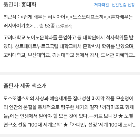
옮긴이:
홍대화
저자파일
신간알림 신청
수단이 작품을 쓰는 일이었다. 1849년 4월 23일 페트라솁스키 금요
모임사건으로 체포되어 사형선고를 받는다. 사형집행 직전 황제의 사
최근작 :
<쉽게 배우는 러시아어>
,
<도스또예프스끼>
,
<혼자배우는
면으로 죽음을 면하고 시베리아에서 강제노역한다. 1854년 1월 강
러시아어기초>
… 총 53종
(모두보기)
제노역형을 마치고 시베리아에서 병사로 복무한다. 1858년 1월 소위
고려대학교 노어노문학과를 졸업하고 동 대학원에서 석사학위를 받
로 퇴역하고 트베리에서 거주하다 1859년 12월 페테르부르크로 이
았다. 상트페테르부르크국립 대학교에서 문학박사 학위를 받았으며,
주한다. 1857년부터 불행한 결혼생활을 함께했던 아내 마리야 이사
고려대학교, 부산대학교, 경남대학교 등에서 강사, 도서관 지혜학교
예바가 1864년 4월 폐병으로 사망한다. 그해 6월 친형이자 동업자
주임교수를 역임했다. 러시아 문화에 나타난 악마주의 전통을 주제로
였던 미하일이 갑자기 사망한다. 1866년 잘못된 계약으로 급히 소설
고대 러시아 문학, 푸시킨, 레르몬토프, 고골, 도스토옙스키, 자먀틴,
을 완성해야 했던 작가는 속기사 안나 스니트키나를 고용하여 《도박
불가코프 등의 작품들과 이들 간의 상호텍스트 성을 연구한 논문들을
사》와 《죄와 벌》을 완성하고 이듬해 1867년 2월 속기사와 두 번째
출판사 제공 책소개
다수 발표했고, 현재 러시아 작가들의 종교성 연구에 관심을 기울이
로 결혼한다. 1867년 아내와 함께 4년이 넘는 기간 동안 유럽의 여
도스또옙스끼의 사상과 예술세계를 집대성한 마지막 작품 모순덩어
고 있다. 옮긴 책으로 《죄와 벌》, 《거장과 마르가리따》, 《우리 시대의
러 도시를 떠돌며 《백치》, 《영원한 남편》, 《악령》 등을 쓴다. 해외에
리 인간의 본질을 총체적으로 탐구한 세기의 걸작 『까라마조프 형제
영웅》, 《까라마조프 형제들》, 《사람은 무엇으로 사는가》, 《닥터 지바
서 거주하는 동안 세 아이가 태어난다. 작가가 46세일 때 태어난 첫
들』에는 인생에서 알아야 할 모든 것이 있다.―커트 보니것 ★ 노벨
고》등이 있다.
달 소피야는 태어난 지 석 달 만에 사망한다. 작가에게 삶의 행복이 무
연구소 선정 ‘100대 세계문학’ ★ 『가디언』 선정 '세계 100대 도서'
엇인지를 알게 해준 안나 스니트키나는 작가의 마지막 날까지 든든한
★ BBC 선정 '지난 천년간 최고의 작가 10' 19세기 러시아 문학을
옆지기로 남는다. 1881년 1월 28일 《카라마조프가의 형제들》 2부를