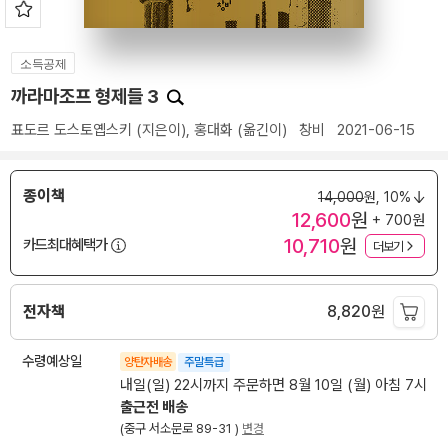
소득공제
까라마조프 형제들 3
표도르 도스토옙스키
(지은이),
홍대화
(옮긴이)
창비
2021-06-15
종이책
14,000
원,
10%
12,600
원
+ 700원
10,710
원
카드최대혜택가
더보기
전자책
8,820
원
수령예상일
양탄자배송
주말특급
내일(일) 22시까지 주문하면 8월 10일 (월) 아침 7시
출근전 배송
(중구 서소문로 89-31 )
변경