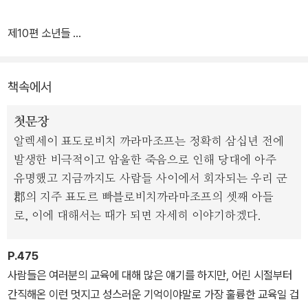
독자들에게 ‘최고의 번역’이라 일컬어지는 『죄와 벌』의 번역가 홍대
제10편 소년들
화가 원문 문장의 맛을 최대한 살렸을 뿐 아니라, 번역 저본인 러시아
1. 꼴랴 끄라소뜨낀
어판(1982)을 참조해 주석을 꼼꼼히 달았다. 또한 러시아정교 사제
책속에서
들의 자문을 받아 작품의 주요 세계관의 한 축인 종교 관련 용어와 주
를 보충해 이해를 높였다. 각기 정념과 충동, 이성과 논리, 종교적 영
첫문장
성을 대변하는 까라마조프 세 형제의 이야기를 통해 독자들은 인간
알렉세이 표도로비치 까라마조프는 정확히 삼십년 전에
본성의 근원적 악과 구원의 가능성에 대한 물음의 중요한 열쇠를 만
발생한 비극적이고 암울한 죽음으로 인해 당대에 아주
나게 될 것이다.
유명했고 지금까지도 사람들 사이에서 회자되는 우리 군
郡의 지주 표도르 빠블로비치까라마조프의 셋째 아들
로, 이에 대해서는 때가 되면 자세히 이야기하겠다.
P.475
사람들은 여러분의 교육에 대해 많은 얘기를 하지만, 어린 시절부터
간직해온 이런 멋지고 성스러운 기억이야말로 가장 훌륭한 교육일 겁