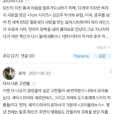
20210723
의 모습에서 알 수 있듯 모든 질서와 도덕적 경계의 파괴, 개인의 무제
발표한 첫 장편 소설 『가난한 사람들』로 큰 성공을 거두었지만, 많은
지 더 짚어보면 먼저 김희숙 교수판이 있다. <죄와 벌>과 <카라마조
당신의 지친 몸과 마음을 셀프가드닝하기 위해, 12개국 100만 독자
한적 자유의 허용, 이에 대한 비판의 금지는 결국 인간성의 파괴만을
돈을 모두 탕진해 가난에 허덕였다.도스토옙스키가 살았던 19세기
프>, 그리고 <백치>를 우리말로 옮겼다. 그리고 <죄와 벌>과 <카
의 사랑을 받은 <1cm 시리즈> 김은주 작가와 유럽, 미국, 호주를 넘
가속화할 것이다. 과학과 이성의 시대가 인간의 고립과 분열을 부추
러시아는 어수선한 시대였다. 농노 제도를 기반으로 풍요로운 삶을
라마조프>를 옮긴 홍대화 교수. 4대 장편을 번역한 건 아니지만(<가
어 전 세계 65만 팔로워의 사랑을 받는 일러스트레이터 워리 라인스
기던 당대 분위기를 염려하고 인간 본성을 극한까지 탐구한 도스또옙
누리는 귀족과 가난으로 비참한 농민과 도시 빈민들, 그리고 새로운
난한 사람들>과 <분신> 등을 옮겼다) 도스토옙스키 가이드북을 여
가 국경과 시차, 언어의 장벽을 넘어 콜라보로 만났다.그냥 지나치려
스끼의 이 걸작이 인간 종의 미래에 물음표를 던지고 있는 오늘날을
세상을 꿈꾸는 지식인들로 혼란스럽게 분열되어 있었다.특히 이 무
러 권 펴낸 석영중 교수도 따로 적어돌 만하다. <백치> 강의와 <카라
다가 어떤 책인가 다시 들여다봤더니 1센티미터의 작가와 호주 작가
사는 새로운 독자들에게 더욱 큰 의미로 다가가리라 믿는다.
렵, 유럽에서 들어온 혁명 사상은 러시아 지식인들 사이에서 빠른 속
마조프> 해설서 등이 포함돼 있어서다. '도스토옙스키 번역사'라고
의 콜라보로 완성된 가드닝 책이라니!! 가드닝과 은유가 담긴 삶의 이
도로 퍼졌다. 도스토옙스키 역시 이런 사상의 흐름에 참여해 혁명가
더보기
제목을 붙였지만, 자세하게 짚어본 건 아니고, 1인 완역본 시대로 접
야기가 참 좋을 것 같은데 그림도 좋고. 여름은 장르소설의 계절인데
들과 교류한다. 이 때문에 시베리아로 추방당해 8년의 유형 생활을
공감 (
27
)
댓글 (0)
어들었다는 사실을 알리기 위한 페이퍼이다. 도스토옙스키 읽기의 선
내눈에만 안보이는걸까? 아니면 예전만큼 책읽기에 전념을 하지 않
했다.도스토옙스키는 뇌전증을 앓았고, 불행한 사랑으로 끊임없이 괴
택지로 보면 되겠다...
아서일까. 아무튼 마음이 널뛰듯 왔다갔다 열정에 넘치려 하다가도
로워했다. 도박 중독으로 빚에 허우적거리며 빚쟁이를 피해 글을 썼
금세 식어버려서 책,이 다 뭔 소용인가...하게 되기도 하고. 그냥 그렇
로쟈
2021-06-22
메뉴
다. 그는 숱한 개인사의 불행을 딛고 위대한 작품들을 완성했다.구질
네. '파괴의 역사에서 굳건히 살아남은 건축물은 '생존자'로 마땅히 불
서가 무너지고 자본주의가 들어서는 러시아의 시대적 모순을 투영한
다시 나온 고전들
려야 한다'건축은 어떻게 전쟁을 기억하는가,책을 읽고 싶기는 했는
많은 작품을 썼다. 특히 『죄와 벌』, 『백치』, 『악령』, 『미성년』, 『카라
이젠 다 나오지 않았을까 싶은 고전들의 새 번역본이 나와서 모아놓
데. 관광명소로만 알려진 건축물을 입체적으로 바라볼 수 있게 하는
마조프가의 형제들』 같은 굵직한 작품들을 남기며, 20세기의 사상과
는다. 셰익스피어와 세르반테스, 그리고 괴테와 도스토예프스키의 작
책이라니. 더. 근데 이번호 시사인은 신간소개보다 검찰과거사 사건
문학에 깊은 영향을 끼쳤다.2. 작품을 말하다『죄와 벌』은 도스토옙스
품들이다. 먼저, 셰익스피어의 로마사극 가운데 <코리올라누스>. 몇
의 진상규명을 위한 대검찰청 진상조사단 진상조사 결과보고서 - 김
키가 8년 간의 유형 후 발표한 소설로, 도스토옙스키가 스스로 ‘범죄
년 전에는 랄프 파인즈 주연의 영화로도 만들어져 주목을 받은 작품