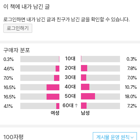
성, 믿음과 실재하는 악 인간의 본성과 현실세계로부터 빚어낸 상징
이 책에 내가 남긴 글
당대 유럽과 러시아는 근대과학과 인간 이성에 기반한 개혁의 바람이
로그인하면 내가 남긴 글과 친구가 남긴 글을 확인할 수 있습니다.
불던 시기였다. 그 가운데서 해체되고 파편화되는 인류공동체를 어떻
게 결속시킬 것인가, 인간 본성에 내재하는 죄와 악을 어떻게 극복할
로그인하기
것인가는 청년 시절 공상적 사회주의에 심취했다 전향한 이래 도스또
옙스끼가 평생을 탐색한 문제였다. 까라마조프 집안의 세 아들 드미
구매자 분포
뜨리, 이반, 알렉세이가 각기 인간 본성의 세가지 측면을 구현한 인물
10대
0.3%
0.3%
들인 동시에 세가지 세계관을 상징하는 것은 이런 문제의식에서 비롯
20대
7.8%
4.6%
한다. 가장 세속적인 존재 드미뜨리는 본능적 충동을 좇아 술과 노래,
30대
7.0%
7.0%
여자로 이루어진 세상을 산다. 폭력성과 고결함, 죄의식과 정직성을
40대
10.7%
16.5%
동시에 지니고 선과 악 사이에서 몸부림치는 가장 인간적 면모를 지
50대
18.0%
16.5%
닌 존재이기도 하다. 이성과 논리를 좇아 신이 만든 세계를 부정하며
60대
7.2%
4.1%
인간의 모든 죄와 고통의 책임을 신에게 돌리는 이반은 근대적 합리
여성
남성
주의를 상징한다. 인간의 영성과 신을 긍정하여 수도사의 삶을 사는
알렉세이는 이반과 대척점에 선 존재로, 믿음과 사랑 안에서 구원의
길을 발견하려 한다. 이들 셋의 아버지 표도르 빠블로비치는 천하에
100자평
게시물 운영 원칙