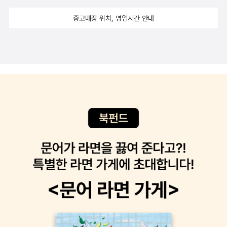
행. 혹은 듣지 않는 자들의 몫이거나'라고 대답한다. HIV감염인 당사
다.첫 장부터 누가, 누구를, 왜, 언제, 어떻게 죽였는지 다 보여 준다.
스토예프스키의 유일한 장편이다(중편까지 포함하면 <지하에서 쓴
자인 이정식 작가는 '죽어서도 이름을 밝힐 수 없어 김무명이 된 남
중고매장 위치, 영업시간 안내
독자들은 작품을 읽는 내내 무슨 일이 벌어졌는지가 아니라 그가 ‘왜
수기>가 더해진다). 톨스토이의 작품으로는 <안나 까레니나>가 유
자'의 이야기를 지금 이 순간에;도 김무명일 수밖에 없는 사람들의 이
그랬는지’ 라스콜니코프의 동기를 궁금해하고, 그의 심리 변화에 집
일(중편까지 포함하면 <이반 일리치의 죽음>이 추가된다). 종수는
야기를 듣는다. 그들의이야기를 들으며 생각한다. 시선으로 사람을
중하며 작품 속 이야기를 따라간다.『죄와 벌』은 도스토옙스키가 작가
적지만, 대표작들로 목록을 채웠기에 체면은 세웠다고 할까. <카라마
죽일 수 있을까. '그들은 모두 같은 검은 얼굴이었어. 어둠도, 그림자
로서 정점을 찍을 때 완성한 작품으로, 그의 대표작 가운데 대중적으
조프>가 더 나온다면 을유문화사판 정도가 아닐까 싶다. 을유문화사
도 아니야. 존재하면서도 존재하지 않는 사회의 유령들인거야' 나라
로 가장 많이 사랑받은 작품으로 알려져 있다. 특히 조이스, 헤밍웨이,
판으론 도스토예프스키의 <죄와 벌>과 톨스토이의 <전쟁과 평화>
가 당신 것이니.칠순 노인이 된 첩보요원인 주인공에게 생애 마지막
고리키, 버지니아 울프, 토마스 만 등과 같은 작가들에게 큰 영감을 준
가 나와 있다. 창비판과 얼추 짝이 된다. 여러 번 강의한 작품들임에
임무가 주어지고, 왕년의 동료들과 함께 시간을 거스르는 기이한 여
작품이다.3. 세계를 말하다실제 사건『죄와 벌』은 1865년 1월 모스크
도 번역본이 새로 나올 때마다 반갑게 맞이하게 된다. 이런 작품들과
정에 나서는 내용의 장편소설. 지나간 시대의 인물둘이 지금의 누추
바에서 일어난 실제 사건을 참고했다. 게라심 치스토프라는 27세의
함께 나이를 먹었고 또 늙어갈 것이다...
한 현실 탓에 자꾸만 예상치 못한 방향으로 나아가는 모습을 그린다.
젊은이가 두 명의 여성을 도끼로 살해하고 돈과 귀중품을 훔친 사건
펀 오브 잇. 여성 최초로 대서양 횡단 비행에 성공한 후 세계일주 비행
이다.또 소설이 발표되기 직전인 1866년 1월, 다닐로프라는 대학생
에 도전하다 실종된 전설적 비행사의 자서전. 하늘로 날아오르는 도
이 고리대금업자를 죽이면서, 때마침 들어온 하녀도 함께 살해하는
전에 나섰던 항공 역사 초기 여성 비행사들을 하나하나 떠올리면서
사건이 벌어졌다.『죄와 벌』은 참혹한 이야기를 담고 있지만, 그냥 꾸
유쾌하고 열정적으로 이야기를 풀어냈다. 세계를 움직인 돌,을 꽤 흥
며 낸이야기가 아니라 현실에 바탕을 둔 이야기이다.선을 넘는 자들
미롭게 읽었는데 최근에 그 두번째 이야기로 세계를 매혹한 돌이 나
러시아어로 ‘죄’는 ‘넘다’라는 동사에서 나온 명사라고 한다. ‘선을 넘
왔다. 아니, 실은 지금 책을 읽으려고 펼쳤다. 요즘 눈건강이 안좋아져
는 것’이 바로 죄인 것이다. 라스콜니코프는 선을 넘은 사람이다. 그는