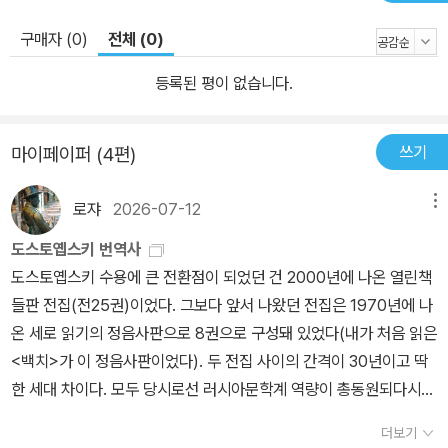
랑을 갈망한다. 즉 그는 사상에 붙박인 존재가 아니라 무한히 고뇌하
는 존재이다. 작품 속에서 구원의 담지자로 그려지는 건강하고 아름
구매자 (0)
전체 (0)
다운 청년 알렉세이 역시 아버지와 형제들의 방탕과 대립 속에 슬퍼
등록된 평이 없습니다.
하며 방황하고, 정신적 아버지 조시마 장상의 죽음 앞에서 신의 세계
를 용납해야 하는가 하는 회의에 빠진다. 이들은 흔들리는 존재이며,
끊임없이 죄를 저지르면서도 본래 가진 양심 앞에 흔들리는 인간은
쓰기
마이페이퍼 (4편)
다른 가능성, 구원의 가능성을 발견하게 된다. 이를 극대화한 것이
“모든 이가 모든 이 앞에서 모든 것에 대해 죄인”이라는 깨달음의 구
로쟈
2026-07-12
메뉴
절이다. 오만하던 조시마 장상의 형이 깨달은 뒤 하인들 앞에서 사죄
도스토옙스키 번역사
했듯 드미뜨리도 개심한 뒤 농민들 앞에 용서를 구한다. 가장 사소한
도스토옙스키 수용에 큰 전환점이 되었던 건 2000년에 나온 열린책
순간에도 내 옆의 존재와 주고받는 사랑과 이해, 그것이 수도원이 아
들판 전집(전25권)이었다. 그보다 앞서 나왔던 전집은 1970년에 나
니라 현실세계에서 발견하는 구원의 가능성이다. 에필로그에서 알료
온 세로 읽기의 정음사판으로 8권으로 구성돼 있었다(내가 처음 읽은
샤가 순수한 소년들과 다짐하는 약속이 그것이며, 이 작품의 제사(題
<백치>가 이 정음사판이었다). 두 전집 사이의 간격이 30년이고 딱
詞) “정말 잘 들어두어라. 밀알 하나가 땅에 떨어져 죽지 않으면 한알
한 세대 차이다. 모두 당시로선 러시아문학계 역량이 총동원되다시피
그대로 남아 있고 죽으면 많은 열매를 맺는다”(요한의 복음서 12:2
한 것이었다. 어느덧 4반세기가 지났다. 이제 또 다른 세대의 전집이
4)가 의미하는 바도 그것이다. 새로운 독자를 위한 새로운 번역 다년
더보기
다시 나올지는 모르겠으나(당분간은 어려울 듯싶다) 최근에는 추세