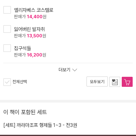
엘리자베스 코스텔로
판매가
14,400
원
잃어버린 발자취
판매가
13,500
원
집구석들
판매가
16,200
원
더보기
전체선택
모두보기
이 책이 포함된 세트
[세트] 까라마조프 형제들 1~3 - 전3권