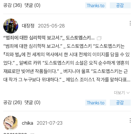
간 도스또옙스끼 작품세계를 연구하며 종교철학에도 깊은 관심을 가
공감 (
36
)
댓글 (0)
가 1인 번역으로 바뀌는 감도 있어서 간단히 정리해놓는다. 빌미가 된
진 역자는 종교 관련 내용에 더욱 충실한 번역을 선보였다. 꼼꼼한 주
건 최근에 나온 김연경의 <백치> 번역본이다. 역자는 열린책들판 전
를 달아 이해를 높인 것은 물론 한국인 러시아정교회 사제들의 자문
집의 최연소 역자이기도 했는데(<악령>을 번역했다) 이어서 <죄와
대장정
2025-05-28
메뉴
을 받아 실제로 쓰이는 러시아정교의 용어를 사용했다. 이에 따라 기
벌>과 <카라마조프가의 형제들> 번역서를 내놓고 <악령> 개정판에
존에 개신교 명칭 ‘장로’로 번역해온 것을 ‘장상’으로 고쳤으며 ‘수련
“범죄에 대한 심리학적 보고서.”_ 도스토옙스키...
이어서 <백치>를 완역함으로써 4대 장편 완역자 대열에 들어섰다
자’를 ‘수련수사’로 한 것 등도 마찬가지다. 또한 주요 인물이 모두 20
“범죄에 대한 심리학적 보고서.” _ 도스토옙스키 “도스토옙스키는
(최초는 아니므로 완역자 그룹이라고 해야겠다). <지하로부터의 수
대 청년들이며 알렉세이가 10대 소년들과 교류하는 점을 감안해 새
『죄와 벌』에 전 세계의 역사에서 한 시대 전체의 이미지를 담을 수 있
기>까지 포함하여 후기 도스토옙스키 대표작들을 1인 번역으로 읽을
세대의 독자들에게 친근하도록 현대적 언어를 사용했다. 원문을 그대
었다.” _ 알베르 카뮈 “도스토옙스키의 소설은 오직 순수하게 영혼의
수 있다. 이보다 조금 앞서 화제가 된 건 김정아의 4대 전집 완역본
로 살려 제목을 ‘까라마조프 형제들’로 번역했으며, 기존 번역본의 일
재료로만 빚어낸 작품들이다.” _ 버지니아 울프 “도스토옙스키는 근
이다. <카라마조프>을 대단원으로 하여 4대 장편 1인 번역을 완결지
부 오역을 바로잡았다. 제1부 138면 ‘아이들 돈을 장화 뒤로 빼돌린
대 작가 그 누구보다 위대하다.” _ 제임스 조이스1. 작가를 말하다표
었고 <번역 일기>까지 펴내다. 원래는 지만지판 발췌역본을 주로 냈
다/숨긴다’→‘아이들 장화 한짝 살 돈도 숨긴다’ 제2부 392면 ‘말을
도르 도스토옙스키Фёдор Миха́йлович Достое́вский표도르
었는데, 어느 시점에서 완역본으로 모드를 바꾸었고 어느 역자들보다
더보기
더듬었다’→‘말도 튀어나오지 않았다’ 등이 그 예이다. 파괴된 윤리의
도스토옙스키(1821~1881)는 톨스토이와 함께 19세기 러시아 문학
빨리 마무리지었다. 4대 장편 기준이라면 1인 완역본이 과거에 없었
공감 (
26
)
댓글 (0)
식에 경종을 울리는 도스또옙스끼의 예언적 통찰력 하느님이 없으므
을 대표하는 위대한 소설가이자 비평가이며, 사상가이다. ‘의식의 리
던 건 아니다. 아직 절판되지 않은 것으로 동서문화사의 채수동판이
로 모든 것이 허용되는 세상은 부모 살해는 물론 그 어떤 범죄도
얼리즘’이라 불리는 개성적인 스타일로 정치적 · 사회적으로 복잡화
그에 해당한다. 이들 3종의 1인 완역본은 4대 장편을 단일 역자의 번
‘죄’가 아니라 단지 사회적 불평등의 결과, 경제적 문제, ‘돈의 문제’일
된 인간의 내면 심리를 탁월하게 그려 냈다.도스토옙스키는 러시아
chika
2021-07-23
메뉴
역으로 읽게끔 한다는 장점이 있겠다(부분적으로 더 나은 다른 번역
뿐이라는 무도하고 잔혹한 윤리의식을 팽배하게 할 수 있다. 표도르
소설에 등장할 법한 소설 속 주인공 같은 삶을 살았다. 20대 초반에
본이 있다 하더라도). 4대 장편 가운데 2종 이상의 번역본 낸 경우까