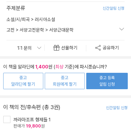
주제분류
신간알림 신청
소설/시/희곡
>
러시아소설
고전
>
서양고전문학
>
서양근대문학
선물하기
공유하기
이 책을 알라딘에
1,400
원 (
최상
기준)에 파시겠습니까?
중고
중고
중고 등록
알라딘에 팔기
회원에게 팔기
알림 신청
이 책의 전/후속편 (총 3권)
신간알림 신청
까라마조프 형제들 1
판매가
19,800
원