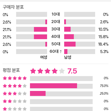
곡 속에 섬세하게 감지해낸 권력의 문제를 문학적으로 꽃피운 베
구매자 분포
시 헤드의 대표작이다. ‘아웃사이더’로서의 베시 헤드의 삶 『권력
10대
0%
0%
의 문제』는 자전적 성격이 강하기 때문에 우선 베시 헤드의 일생
20대
2.6%
2.6%
을 간단히 살펴보는 게 좋을 듯하다. 베시 헤드는 1937년 남아프
30대
10.5%
21.1%
리카공화국에서 백인 어머니와 흑인 아버지 사이에서 태어났다.
40대
15.8%
21.1%
남아프리카공화국은 1909년 영국에서 독립하지만 베시 헤드가
50대
18.4%
2.6%
태어났을 때에도 극심한 인종차별은 여전했다. 그곳엔 흑인과 백
60대
5.3%
0%
인만이 아니라, 네덜란드계인 아프리카너(Afrikaner)와 영국계
여성
남성
백인, 흑인, 베시 헤드 같은 혼혈(Coloured)까지 여러 층의 분열
과 갈등이 존재했다. 게다가 1948년 아프리카너가 주도하는 국
7.5
평점 분포
민당(National Party)이 정권을 잡아 인종격리정책인 아파르트
0%
헤이트를 공식 정책으로 삼은 뒤 여러 차원에서 차별과 억압이 심
75.0%
화된다. 베시 헤드는 주인공 엘리자베스와 마찬가지로 위탁가정
25.0%
에서 자랐는데, 혼혈이라는 이유로 백인과 흑인 위탁가정 양쪽에
0%
서 쫓겨났을 때부터 어디에도 속할 수 없는 아웃사이더의 인생이
0%