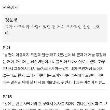
주인공 엘리자베스는 혼혈이라는 이유로 학교에서, 친구들에게, 그리
책속에서
고 가족에게마저 외면받으며 위탁가정에서 성장한다. 조국 남아프리
카공화국에서의 인종차별과 남편과의 1년 남짓한 결혼생활에 깊은
첫문장
회의감을 느낀 그녀는 '귀환 금지'를 전제로 어린 아들을 데리고 보츠
그가 아프리카 사람이었던 건 거의 부차적인 일인 듯했
와나로 망명 신청을 한다.
다.
보츠와나의 부락 모타벵에서 그녀는 실제인물이기도 한 쎌로의 망상
P.21
을 마주하게 되고, 이후 꿈속의 지각과 깨어 있을 때의 현실을 구분하
“남편이 아동복지 위원회 일을 하고 있었는데 네 문제가 거듭 등장하
는 선이 점차 엉망이 된다. 혼혈인 그녀를 부정하는 메시지와 "개돼
는 거야. 처음에는 정신병원에서 너를 받아 탁아시설로 보냈어. 하루
지, 오물, 아프리카인들이 너를 먹어 없앨 거야. 개돼지, 오물, 아프리
지나서 그쪽에서 다시 돌려보내며 하는 말이 네가 백인처럼 보이지
카인들이 너를 먹어 없앨 거야"라는 녹음이 그녀의 머릿속에 끊임없
않는다고 했지. 그래서 이번에는 보어인 위탁가족에게 보냈어. 이번
이 반복되며, 그녀는 마침내 정신 발작을 일으킨다.
에는 일주일 뒤에 널 다시 돌려보냈지. 위원회에 있는 여성이 이렇게
말하면서 말이야. ‘이 아이를 어떻게 하라는 겁니까? 얘 엄마는 백인
이잖아요.’(제1부 쎌로)
P.115
“앞에는 반은 사막이라 할 곳에서 농사를 지어야 한다는 절망과 그 고