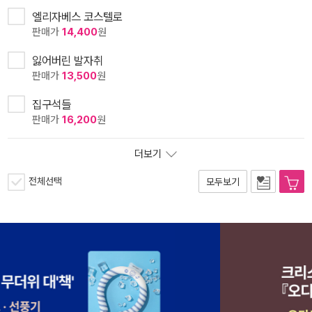
엘리자베스 코스텔로
판매가
14,400
원
잃어버린 발자취
판매가
13,500
원
집구석들
판매가
16,200
원
더보기
전체선택
모두보기