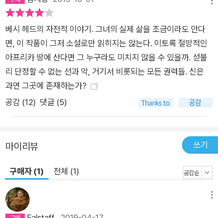
메뉴
말하자면 쎌로를 통해 나타나는 엘리자베스의 문제는, 혹은 베시
헤드가 보는 우리의 문제는 선과 악이 두부 자르듯 구분된다는 이
베시 헤드의 자전적 이야기. 그녀의 실제 삶을 조금이라도 안다
분법적 사고이고, 그런 이분법을 역사속의 주요 종교에서 전형적
면, 이 작품이 그저 소설로만 읽히지는 않는다. 이토록 절망적인
으로 찾아볼 수 있는 것이다. 쎌로가 선을 집약하면서도 현실적으
아프리카 땅에 산다면 그 누구라도 미치지 않을 수 있을까. 섣불
로 악과 분리될 수 없다는 것, 우리를 절망으로 내모는 것은 악이
리 단정할 수 없는 선과 악, 거기서 비롯되는 모든 권력들. 신은
라기보다 선과 악의 이분법일 수도 있다는 사실을 나타낸다면 댄
과연 그곳에 존재하는가?
은 말 그대로 순전한 악이다. 댄은 악으로 뭉뚱그려진 생물학적
공감 (
12
)
댓글 (5)
본질성의 문제, 피부색이나 성적 욕망 같은 육체적이고 따라서 저
속하다고 여겨져온 면의 극도로 과장된 형태라고 할 수 있다. 흑
인의 정체성 문제를 되짚다 극심해지는 엘리자베스의 망상에도
쓰기
마이리뷰
삶의 균형을 잡을 수 있도록 도와주는 것은 지역산업 프로젝트와
아들이다. 흑백의 극단적 대립과 억압이 지배적인 남아프리카공
구매자 (1)
전체 (1)
화국과 달리 보츠와나는 백인의 억압적 식민지 지배보다는 오히
려 서구의 인도적인 개발 지원과 자발적 봉사가 활발하게 이루어
메뉴
졌기 때문에 베시 헤드의 작품 내에서도 백인과 원주민의 우호적
Falstaff
2019-04-17