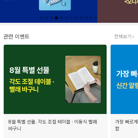
관련 이벤트
전체보기
8월 특별 선물. 각도 조절 테이블 · 이동식 빨래
가장 빠르게
바구니
합