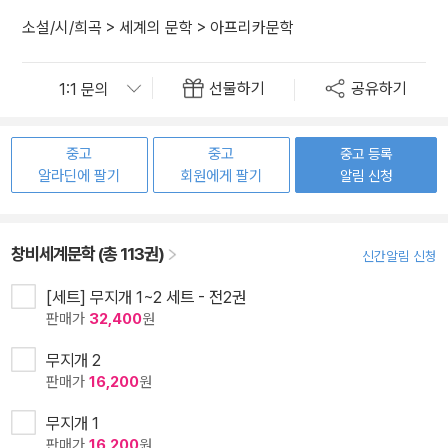
소설/시/희곡
>
세계의 문학
>
아프리카문학
선물하기
공유하기
중고
중고
중고 등록
알라딘에 팔기
회원에게 팔기
알림 신청
창비세계문학 (총 113권)
신간알림 신청
[세트] 무지개 1~2 세트 - 전2권
판매가
32,400
원
무지개 2
판매가
16,200
원
무지개 1
판매가
16,200
원