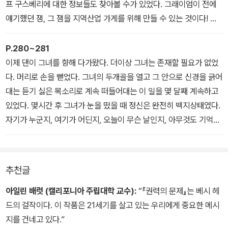
댄)
프 구스베리에 대한 정보들도 찾아볼 수가 있었다. 그래이엄이 전에
얘기했던 잼, 그 잼을 지역산업 가게를 위해 만들 수 있는 것이다! 등
사기로 찍은 종이가 순식간에 마을에 돌았다. 모두에게 알려야 했다.
(제2부 댄)
P.280~281
이제 댄이 그녀를 향해 다가왔다. 더이상 그녀는 존재할 필요가 없었
다. 머리로 손을 뻗었다. 그녀의 두개골을 열고 그 안으로 신경을 긁어
대는 듣기 싫은 목소리로 계속 떠들어대는 이 일을 몇 달째 계속하고
있었다. 몇시간 후 그녀가 눈을 떴을 때 정신은 완전히 백지상태였다.
자기가 누군지, 여기가 어딘지, 오늘이 무슨 날인지, 아무것도 기억할
수 없었다. 머릿속에 들은 것이 아무것도 없었다. 그녀의 종말이 멀지
않았음을 이런 식으로 보여주는 것일까?(제2부 댄)
추천글
아일린 배럿 (캘리포니아 주립대학 교수):
“『권력의 문제』는 베시 헤
드의 걸작이다. 이 작품은 21세기를 살고 있는 우리에게 중요한 메시
지를 건네고 있다.”