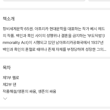
책소개
창비세계문학 65권. 아프리카 현대문학을 대표하는 작가 베시 헤드
의 작품. 백인과 흑인 사이의 성행위나 결혼을 금지하는 '부도덕법'(I
mmorality Act)이 시행되고 있던 남아프리카공화국에서 1937년
백인과 흑인의 혼혈로 태어나 존재 자체를 부정당하며 성장한 그의
자전적 이야기를 담은 장편소설이다.
목차
베시 헤드가 일종차별로 인해 겪은 신경증을 토대로 주인공 엘리자베
스의 환상 속 인물 쎌로와 댄이 각각 제1부와 제2부의 흐름을 이끌며
제1부 쎌로
결말을 향해 밀고 나가는 형식을 지닌다. 인종차별, 성폭행, 정치적 망
제2부 댄
명 불허로 겪은 무국적 생활 등 삶의 질곡 속에 섬세하게 감지해낸 권
작품해설/영혼의 싸움, 생존의 싸움
력의 문제를 문학적으로 꽃피운 베시 헤드의 대표작이다.