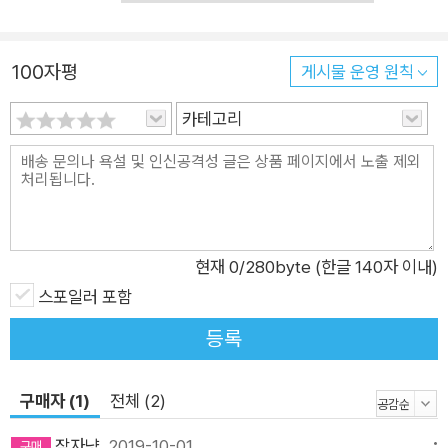
시작되었다고도 하겠다. 교사 자격증을 받고 잠깐 교사생활을 한
뒤 신문사와 잡지사에서 기자로 일하기도 했다. 이후 범아프리카
운동에 연루되었다는 이유로 다시 돌아오지 않는다는 조건하에
100자평
게시물 운영 원칙
남아공을 떠나 보츠와나에 정치적 망명을 요청한다. 보츠와나에
카테고리
서 시민권을 받지 못한 채 망명생활을 하면서 여러 나라에 망명을
요청하지만 실패하고, 결국 보츠와나에 산 지 15년 만에 시민권
을 얻게 된다. 작가로서 명성을 얻으며 지독한 가난에서 벗어나기
시작하지만, 얼마 지나지 않아 1986년 간염으로 세상을 떠난다.
선과 악을 대표하는 인물 쎌로와 댄 엘리자베스의 망상 속에 등장
하는 쎌로와 댄은 남아프리카공화국에서 태어난 순간부터 그녀
현재
0
/280byte (한글 140자 이내)
가 평생 대면해야 했던 인종적 차별과 억압의 문제에 대한 근원적
스포일러 포함
탐색임을 분명히 하는 것이다. 단순화하자면 쎌로와 댄은 선과 악
등록
을 대표한다. 특히 어느 시점부터 쎌로는 자신에게 너무 기대지
말고 분석적인 정신으로 독립적인 사고를 해야 한다고 엘리자베
구매자 (1)
전체 (2)
스에게 경고하는데, 사실 절대적 선에 대한 믿음은 악에 맞설 힘
을 주기도 하지만 동시에 그만큼 우리를 취약하게 만들기도 한다.
잠자냥
2019-10-01