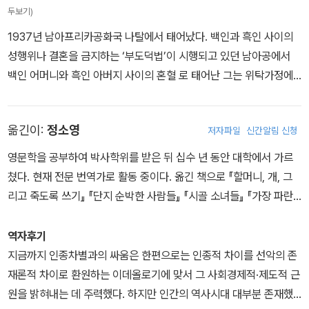
그녀의 머릿속에 끊임없이 반복되며, 그녀는 마침내 정신 발작을 일
두보기)
으킨다. 이 사건으로 교사직을 그만두게 된 엘리자베스는 주변 사람
1937년 남아프리카공화국 나탈에서 태어났다. 백인과 흑인 사이의
들의 도움으로 지역 프로젝트의 일환인 농사일을 시작하고, 이는 그
성행위나 결혼을 금지하는 ‘부도덕법’이 시행되고 있던 남아공에서
녀의 아이와 함께 쇠락한 정신을 붙잡을 수 있게 해주는 끈으로 작용
백인 어머니와 흑인 아버지 사이의 혼혈 로 태어난 그는 위탁가정에
한다. 그러나 새롭게 망상 속에 등장한 댄이라는 인물이 일흔한명의
서 성장한다. 어린 시절, 학교 에서 크리스마스 날 ‘친부모가 백인과
여성들과 벌이는 정사는 엘리자베스를 점점 더 깊은 수렁으로 빠뜨리
흑인’이라는 사실을 알게 되어 큰 충격을 받는다. 초등교사를 거쳐 유
는데……
옮긴이:
정소영
저자파일
신간알림 신청
색인을 대변하는 주간지 『골든 씨티 포스트』와 『홈 포스트』에 서 기
자로 활동하다 아프리카주의를 강하게 표방하는 신문 Bessie phot
영문학을 공부하여 박사학위를 받은 뒤 십수 년 동안 대학에서 가르
o ? Karma Museum Editions 『더 씨티즌』을 자체 제작한다. 범아
쳤다. 현재 전문 번역가로 활동 중이다. 옮긴 책으로 『할머니, 개, 그
프리카회의(PAC)에 가입해 활동하던 중 체포되어 구금되기도 한다.
리고 죽도록 쓰기』 『단지 순박한 사람들』 『시골 소녀들』 『가장 파란
이후 남아공에 다시는 돌아오지 않는다는 조건으로 보츠와나에 정치
눈』 『사라진 모든 열정』 『아주 가느다란 명주실로 짜낸』 『루시』 『어
적 망명을 요청하나, 결국 보츠와나에서 생활한 지 15년 만에 시민권
떻게 지내요』 『실크 스타킹 한 켤레』 『대사들 1, 2』 등이 있다.
역자후기
을 얻게 된다. 작가로서 점차 명성을 얻으며 지독한 가난에서 벗어나
지금까지 인종차별과의 싸움은 한편으로는 인종적 차이를 선악의 존
기 시작하지만, 얼마 지나지 않아 1986년 보츠와나의 중부도시 쎄로
재론적 차이로 환원하는 이데올로기에 맞서 그 사회경제적·제도적 근
웨에서 간염으로 세상을 떠난다. 대표작으로 쎄로웨에서의 자전적 이
원을 밝혀내는 데 주력했다. 하지만 인간의 역사시대 대부분 존재했
야기를 담아낸 장편소설 『비구름이 모일 때』(1969), 『마루』(1971),