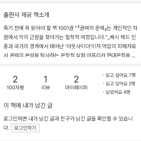
고 인간이 인간에게 가하는 가장 지독한 악의 하나인 인종차별 문제
『권력의 문제』(1973)가 있다. 이외에 소설 『쎄로웨-비바람의 마을』
는 사회경제적·제도적인 차원을 넘어 인간 본성에 대해 질문하도록
출판사 제공 책소개
(1981), 『마법에 걸린 십자로』(1984) 등이 있다. 사진출처 : ⓒ Kar
만드는 면이 있다. 베시 헤드는 세번째 소설 『권력의 문제』에서 그 지
ma Museum Editions
죽기 전에 꼭 읽어야 할 책 1001권 “『권력의 문제』는 개인적인 차
점에 도달한 것이다.
원에서 악의 근원을 찾아가는 철학적 여정입니다.”_베시 헤드 인
종과 국가의 경계에서 태어난 ‘아웃사이더’이자 억압의 피해자로
서 권력의 본성을 탐사하는 문학적 실험 아프리카 현대문학을 대
표하는 작가 베시 헤드(Bessie Head)의 작품 『권력의 문제』가
창비세계문학 65번으로 발간되었다. 백인과 흑인 사이의 성행위
읽고 싶어요 7명
2
1
2
나 결혼을 금지하는 ‘부도덕법’(Immorality Act)이 시행되고 있
읽고 있어요 2명
100자평
리뷰
마이페이퍼
던 남아프리카공화국에서 1937년 백인과 흑인의 혼혈로 태어나
읽었어요 4명
존재 자체를 부정당하며 성장한 그의 자전적 이야기를 담은 장편
이 책에 내가 남긴 글
소설이다. 베시 헤드가 일종차별로 인해 겪은 신경증을 토대로 주
로그인하면 내가 남긴 글과 친구가 남긴 글을 확인할 수 있습니
인공 엘리자베스의 환상 속 인물 쎌로와 댄이 각각 제1부와 제2
다.
부의 흐름을 이끌며 결말을 향해 밀고 나가는 형식을 지닌다. 인
로그인하기
종차별, 성폭행, 정치적 망명 불허로 겪은 무국적 생활 등 삶의 질