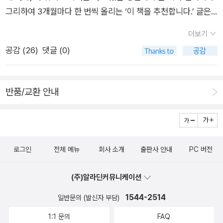
다. 그랬더니 이해가 되기 시작했다. 하마터면 꽤 괜찮은 책을 읽
이 던져준다. 인간의 죽어가는 과정을 다큐멘터리로 제작한다면
그리하여 3개월마다 한 번씩 올리는 ‘이 책을 추천합니다.’ 글은
지도 않고 던져버릴 뻔했다. 만일 당신이 이 책을 사서 읽는다면,
어떨까? 이 작품은 지식인, 노동자, 예술가 세 사람의 죽음을 다
한 아마추어가 자기 식으로 좋은 책을 선정해 잊지 않기 위해 자
먼저 읽은 자의 선의로 말씀드리니, 한 50쪽까지 읽어도 오리무
큐멘터리로 찍어 방송하는 내용을 소재로 삶과 죽음, 예술의 문제
더보기
국을 낸 것이라 여기시면 될 듯합니다. 책들을 추천한다고 해서
중을 헤매는 것 같은 기분이 들면, 책 뒤에 달려있는 “작품해설”
를 질문한다. 중간중간 웃음 터지는 부분도 많은 블랙코미디. 죽
공감 (
26
)
댓글 (0)
덜커덕 이를 믿고 구입해 읽으셨다가 취향에 맞지 않아도 저는 책
2장章 ‘쎌로와 댄’(306쪽)의 첫 문단만 미리 봐도 책을 이해하는
음은 단 하나의 진실인데 그걸 담은 예술도 진실일까? <도어>와
임지지 않습니다. 이 점을 꼭 밝혀야 하겠네요. 순서는 제가 읽은
데 무척 도움이 될 것이다. 그럼 시도 때도 없이 등장하는 쎌로와
<장미 박람회> 말고도 이 출판사의 모리츠 지그몬드, <내 이름
날짜순입니다. 1. 마리오 베네데띠, <휴전> 우루과이 출신의 베
댄, 그리고 그들의 부속 장치인 메두사와 이상한 여인들의 정체를
은 미시>도 도서관에 신청해서 조금 읽다가(반납기간 다 되어서
반품/교환 안내
네데티는 라틴 아메리카의 붐 문학적 소재를 쓰는 대신 전형적인
확실하게 알고, 그리하여 어려움 없이 페이지를 넘길 수 있다는
일단 반납했는데, 다시 완독할 예정이다). ‘프시케의숲’의 동유럽
리얼리즘 방식으로 이제 정년퇴직 몇 주 남긴 늙은 회사원 마르틴
걸 보장한다. 아니다, 지금 가르쳐드리지. 작중 주인공 엘리자베
소설들, 문학 좋아하는 이들이라면 놓치지 마시길! 케이트 쇼팽,
산또메 씨의 ‘황혼에 핀 꽃’을 그려놓았다. 스물다섯 살 젊은 신입
스는 소설의 처음부터 거의 끝부분까지 신경증 증세, 즉 미친 상
<셀레스틴 부인의 이혼>20세기 페미니스트 소설의 선구자로
사원 라우라를 사랑하게 되고, 라우라 역시 그것이 사랑인지 벌써
태에 있다. 그래 그이는 헛것을 보고 환청을 듣는데, 애초에 공부
불리는 케이트 쇼팽의 작품이 속속 다시 나오고 있다. 얼마 전에
로그인
전체 메뉴
회사 소개
출판사 안내
PC 버전
눈치를 챘는데, 반듯하지만 우울하고 염세적인 세계관을 가진 남
한 것이 많은 지식인 계급으로 여러 불평등을 경험한 바 있어, 환
는 열린책들에서 <각성>도 나왔다. 이 책에는 웬만한 그이의 단
자에게 젊은 라우라는 인생의 한 변곡점으로 작용을 할 수 있을
상과 환청을, 독자는 (거칠게 말하자면)정신계의 최고 권력자인
편이 한 권에 실려 있다. 이 책 속 그녀들은 꿈꾸고 사랑하고 관습
(주)알라딘커뮤니케이션
까. 2. 커트 보니것, <고양이 요람> ‘고양이 요람’은 진짜 고양이
선한 신과 악마로 규정해서 읽을 수도 있다. 즉 주인공의 정신세
과 욕망 사이에서 갈등한다. 관습 때문에 자신의 욕망을 내려놓고
1544-2514
더러 잠자라고 만든 요람이 아니라 우리나라에선 흔히 두 명이,
일반문의 (발신자 부담)
계가 거의 대부분의 독자 같은 정상 상태가 아니라는 것, 그이가
마는 일도 잦지만 그럼에도 여기 실린 작품들이 19세기에 쓰였다
유럽과 아메리카에선 보통 혼자 하는 실뜨기 놀이를 얘기한다. 원
1:1 문의
FAQ
보고 듣고, 이의 영향을 받아 번민하고 결심하고 행위 하는 일체
는 사실을 고려하면 상당히 급진적이다. 비단 여성 문제뿐만 아니