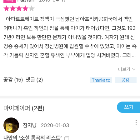
관계가 두드러진다. 베시 헤드는 이들의 관계를 통해 생물학적 특
성과 관련된 흑인의 정체성이 억압과 멸시를 정당화하는 명분이
아파르트헤이트 정책이 극심했던 남아프리카공화국에서 백인
되었다고 밝힌다. 그러면서 흑인의 특정한 정체성을 적극적으로
어머니가 흑인 하인과 정을 통해 아이가 태어났다면, 그것도 193
이용하는 일은 권력자들에게 이용당할 위험에 항상 노출되어 있
7년이라면 보통 만만한 문제가 아니었을 것이다. 여자가 원래 신
다는 경고의 메시지를 전한다. “모두 다 평범하기를 바란다고 할
경증 증세가 있어서 정신병원에 입원할 수밖에 없었고, 아이는 즉
때, 그것은 그저 사람이 사람을 사랑한다는 말의 다른 표현일 뿐
각 가톨릭 신자인 혼혈 유색인 부부에게 입양 시켜버렸다. 그러나
이니까.“ 엘리자베스는 아들의 시를 통해 결국, 신과 선(善)이 인
유전인자의 끌림이란 것 역시 쉽게 끊어질 성질이 아니어서 그랬
간과 동떨어져 홀로 하늘 위에 존재하는 것이 아니라 하루하루를
더보기
는지 할머니는 종종 아이를 찾아보기도 했단다. 아이가 열네 살이
사는 우리 인간들 안에 내재해 있음을, 그래서 다른 존재를 신이
공감 (
15
)
댓글 (2)
되던 해의 크리스마스에 학교는 아이를 양부모에게 보내는 대신
자 선으로 여기고 대우하는 일이 인종이나 계급, 그 어떤 이념에
법원으로 끌고 가, 백인 어머니와 원주민 흑인 아버지 사이의 출
앞서야 한다는 것을 깨닫는다. 베시 헤드는 엘리자베스가 죽음의
생임을 처음으로 알렸으니 이제 막 사춘기에 접어든 아이는 얼마
문턱까지 이르며 겪어야 했던 고통과 다른 이들과의 관계 속 친밀
쓰기
마이페이퍼 (2편)
나 기겁을 했을까. 이후 남아프리카의 정치적 소요에 관심을 갖
함을 통해서 이러한 진리를 보여준다. 바로 그렇게 함께 지옥을
고, 힌두교인으로 개종을 했으며, 교사 생활을 조금 하다가 때려
경험하고, 다른 한편으로 쌓여가는 신뢰와 애정을 경험했기 때문
잠자냥
2020-01-03
메뉴
치우고 유색인 대상 신문기자 생활을 잠깐 한다. 적극적으로 하지
에 마지막의 포개진 손이 추상적 명제가 아니라 한토막 삶으로 여
는 않았지만 정치활동을 하다 체포되기도 하고, 유명 예술가에게
나만의 ‘소설 통곡의 리스트‘
전히 유효하게 우리 안에 자리하게 되는 것이다.