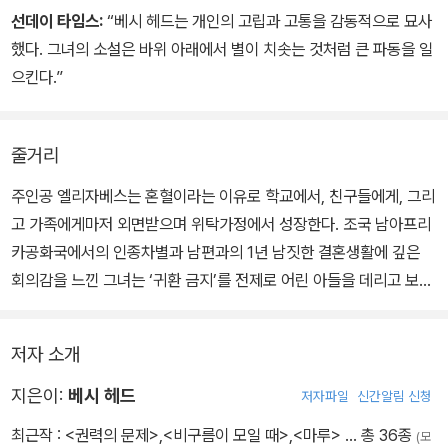
선데이 타임스:
“베시 헤드는 개인의 고립과 고통을 감동적으로 묘사
했다. 그녀의 소설은 바위 아래에서 별이 치솟는 것처럼 큰 파동을 일
으킨다.”
줄거리
주인공 엘리자베스는 혼혈이라는 이유로 학교에서, 친구들에게, 그리
고 가족에게마저 외면받으며 위탁가정에서 성장한다. 조국 남아프리
카공화국에서의 인종차별과 남편과의 1년 남짓한 결혼생활에 깊은
회의감을 느낀 그녀는 ‘귀환 금지’를 전제로 어린 아들을 데리고 보츠
와나로 망명 신청을 한다. 보츠와나의 부락 모타벵에서 그녀는 실제
인물이기도 한 쎌로의 망상을 마주하게 되고, 이후 꿈속의 지각과 깨
저자 소개
어 있을 때의 현실을 구분하는 선이 점차 엉망이 된다. 혼혈인 그녀를
부정하는 메시지와 “개돼지, 오물, 아프리카인들이 너를 먹어 없앨 거
지은이:
베시 헤드
저자파일
신간알림 신청
야. 개돼지, 오물, 아프리카인들이 너를 먹어 없앨 거야”라는 녹음이
최근작 :
<권력의 문제>
,
<비구름이 모일 때>
,
<마루>
… 총 36종
(모