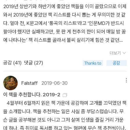
성폭행을 당해 자살을 시도하기도 한다. 젊어서 겪은 많은 우여곡
2019년 상반기와 하반기에 좋았던 책들을 이미 골랐으므로 이제
절엔 결혼과 출산도 포함되며, 아들과 둘이서 보츠와나로 이주해
와서 2019년에 좋았던 책 리스트를 다시 뽑는 게 무의미한 것 같
겪는 신산한 삶으로 정점을 찍는다. 보츠와나의 작은 마을에서 중
다. 얼마 전, K문고에서 ‘통곡의 리스트’라고 ‘인문MD가 반드시
학교 선생을 하다 교장과의 갈등으로 학교를 그만두면서 지역산
팔아야 했지만 실패하고만, 못 판 게 천추의 한이 되어 매일 밤 꿈
업 프로젝트를 수행하다 어머니로부터 유전형질을 물려받았는
에 나타나는’ 책 리스트를 골라서 불씨 살리기에 힘쓴 것 같던데,
지, 아니면 유난한 삶의 우여곡절이 그렇게 만들었는지 신경증이
그래서 나도 나만의 ‘소설 통곡의 리스트’를 골라 보았다. 2018년
더보기
심하게 도져 정신병원에 몇 차례 입원하게 되니, 이게 작가 베시
~2019년 사이에 출간된, 좋은 작품임이 틀림없는데, 잠깐 반짝
공감 (
41
)
댓글 (27)
헤드의 30대 시절이며, 작가가 쓴 장편소설 <권력의 문제>의 주
하거나, 그마저도 되지 않아 소리 소문 없이 사라지는 것 같아서
인공 엘리자베스가 겪어야 했던 당시의 고통이었다. 책은 지역산
아까운 책이라고나 할까. 물론 내가 교보문고 ‘통곡의 리스트’를
업 프로젝트를 진행할 때부터 시작한다. 이렇게 쓰니 여성, 흑백
보고 고개를 갸우뚱한 책이 있었던 것만큼, 내 리스트를 보고 누
Falstaff
2019-06-30
메뉴
혼혈, 아파르트헤이트, 가난한 지식인, 소외, 백인과 원주민의 갈
군가는 그럴 수도 있을 것이다. 외르케니 이슈트반, <장미 박람
이 책을 추천합니다. 2019-2
등 등 존 쿳시가 주로 다루는 소재로 별다른 무리 없이 읽힐 것 같
회>2019년에 내가 주목하게 된 출판사 중 한 곳이 ‘프시케의
4월부터 6월까지 읽은 책 가운데 공감하며 고개를 끄덕였던 책
으나, 절대 그렇지 않다. 실제로 읽기가 만만하지 않으며, 만만하
숲’이다. 이 출판사는 서보 머그더의 <도어>를 냈는데, 주로 이
을 소개합니다. 책을 추천하는 일은 사실 좀 부담스럽습니다. 무
기는커녕 심지어 어렵다. 나도 한 60쪽까지 읽다가 도대체 어떤
렇게 우리에게 덜 알려진 동유럽 문학 작품을 소개하고 있다. <
슨 글을 공부해본 것도 아니고 그저 살며 인생을 즐길 거리 가운
이야기를 하고 있는지 막막해 책을 덮고 첫 페이지부터 다시 읽었
장미 박람회>도 그중 하나. 재미도 있고, 나름 생각할 거리도 많
데 하나, 즉 취미로 독서를 하고 있는 형편에 무슨 책 추천씩이나.