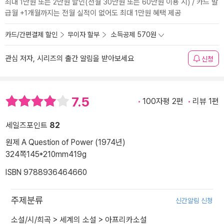
최대 1만원 또는 2만원 할인(전월 30만원 또는 60만원 이용 시) / 카드 발
급월 +1개월까지는 전월 실적이 없어도 최대 1만원 혜택 제공
카드/간편결제 할인
무이자 할부
소득공제 570원
관심 저자, 시리즈의 출간 알림을 받아보세요
신청
7.5
100자평 2편
리뷰 1편
세일즈포인트
82
원제 A Question of Power (1974년)
324쪽
145*210mm
419g
ISBN 9788936464660
주제분류
신간알림 신청
소설/시/희곡
>
세계의 소설
>
아프리카소설