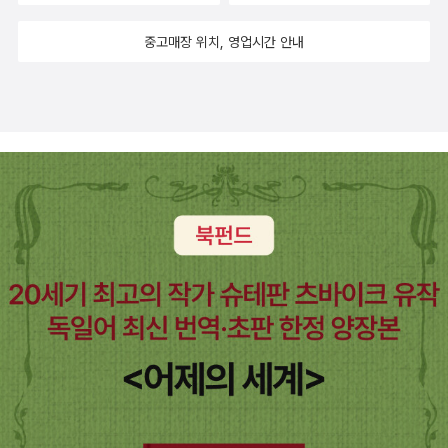
자폭탄의 아버지 필릭스 호니커 박사는 1945년 8월 6일 B29 폭
의 것이 자신의 에고 안에서 벌어지는 일이란 것을 빨리 이해하면
라 인종, 계층, 전쟁 문제까지 두루 다루고 있다. 젤다 세이어 피
격기에서 두 발의 원자폭탄 뚱보와 꼬마가 투하되던 시간에 난쟁
중고매장 위치, 영업시간 안내
무척 도움이 되리라 믿는다. 그런데 신경증에 걸린 여인의 뇌 속
츠제럴드, <젤다- 그녀의 알려지지 않은 소설과 산문>이 책! 정
이 막내아들 뉴트와 바로 이 고양이 요람 놀이를 하고 있었던 것.
에서 벌어진 일이 고통스럽게 표현되고 있는 가운데 가끔 현실에
말 이대로 이렇게 묻힐 책이 아니다. 그건 젤다를 두 번 죽이는 일
호니커 박사는 한 장군의 독촉으로 지구상 모든 생명체를 절멸시
서 벌어지고 있는 일이 삽화처럼 끼어들어, 작품을 쓴 1970년대
이다! 여러분들아, 이 책 읽고 젤다와 그녀의 남편 스콧 피츠제럴
킬 가공의 물질을 만들어내는데, 근본적으로 비딱한 시선을 가지
초반 남부 아프리카 보츠와나를 그리고 있다. 교장선생과의 갈등
드를 다시 보는 계기를 마련하시라! 표지에서 ‘피츠제럴드‘ 이름
고 있는 보니것의 우주적 유토피아? 3. 베시 헤드, <권력의 문제
에 이은 해고, 지역산업 프로젝트에 기꺼이 합류시켜주는 인정 많
을 지워버린 것은 탁월한 선택이라는 생각이 든다. 누가 젤다를
> 남아프리카공화국에서 흑백 혼혈로 태어나 보츠와나에서 교
은 백인 유진, 자신이 맡은 농사일에 능동적으로 참가하는 원주민
정신병으로 몰아갔을까? 피츠제럴드는 전혀, 정말 아무 상관이
사로 일하던 작가가 마치 자신의 일을 기록한 것처럼 보이지만,
여인 케노시, 미국 출신 젊은 농업운동가 톰 등의 선한 인간들. 흑
없을까? 젤다의 이 작품들, 그녀의 억눌린 삶 때문에 앞으로 스콧
엄연히 픽션이다. 세상에 왜 불공평, 그리고 이에 따른 차별이 그
인 엘리자베스한테 귀싸대기를 얻어맞았으면서도 그 때 이이가
피츠제럴드의 작품을 예전처럼 온전히 즐길 수는 없을 것 같다.
리도 많이 존재하는가. 그건 제목처럼 기본적으로 권력이 있고 없
정상이 아니었음을 알고 선한 마음을 유지하고 있던 선량한 백인
그럼에도 나는 이 책을 사랑한다. 글렌웨이 웨스콧, <순례자 매-
음에서 시작한다. 모든 차별과, 억압과 핍박은 권력에서 시작한
존스 부인 등. 그렇다. 제목이 노골적이다. 세상에 벌어지는 모든
어느 사랑 이야기>읽을 때는 잘 모르겠는데, 읽고 나서 더 생각
다. 이렇게 말로 써놓으니 쉽다. 그러나 신경증 증세가 심한 사람
불평등은 근본적으로 권력의 문제라는 것. 그리하여 권력이 단 하
나는 작품이 있다. 이 책이 그렇다. 사랑과 부부 및 인간 관계에
의 시선으로 씌어 있으면 점점 곤란해지기 시작한다. 그걸 한 번
나로 같아질 때 세상은 화해할 수 있다는 주장을 작가는 이렇게
대해 곱씹게 되면서 묘하게 여운이 남는다. 어느 부부와 그들 사
경험해보시라. 4. 찰스 부코우스키, <팩토텀> 제목대로 ‘잡역
얘기한다. “단 하나의 신만이 존재하니 그 이름은 인간이라. 그리
이에 끼어든 아름다운 매 한 마리. 이 기묘한 삼각관계를 통해 사
부’ 또는 ‘막일꾼’에 관한 소설. 또다시 우리의 행크 치나스키 형
고 영숙이와 창식이가 그의 예언자이니.” (300쪽) 결론이 좀 과
랑의 한계와 비극성, 결혼 제도의 불합리함, 인간 관계의 모순 등
이 등장해서 끊임없이 사고치고, 해고당하고, 술 마시고, 싸움하