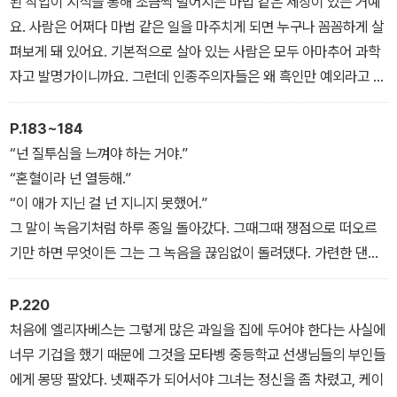
된 작업이 지식을 통해 조금씩 덜어지는 마법 같은 세상이 있는 거예
요. 사람은 어쩌다 마법 같은 일을 마주치게 되면 누구나 꼼꼼하게 살
펴보게 돼 있어요. 기본적으로 살아 있는 사람은 모두 아마추어 과학
자고 발명가이니까요. 그런데 인종주의자들은 왜 흑인만 예외라고 보
는 거죠? 하하하, 너네는
절대 우리 문명 수준에 이르지 못할 거야, 이러면서 여기 와서 특별한
P.183~184
방법으로 흑인을 도와줘야 하는 이유가 도대체 뭐냐고요?”(제1부 쎌
“넌 질투심을 느껴야 하는 거야.”
로)
“혼혈이라 넌 열등해.”
“이 애가 지닌 걸 넌 지니지 못했어.”
그 말이 녹음기처럼 하루 종일 돌아갔다. 그때그때 쟁점으로 떠오르
기만 하면 무엇이든 그는 그 녹음을 끊임없이 돌려댔다. 가련한 댄은
혼혈에 대한 두려움을 무슨 나병처럼 지니고 그 일에 끌려들어갔다.
그게 그가 가장 좋아하는 녹음 중 하나였다. 그 녹음을 얼마나 요란스
P.220
럽게 틀어댔는지 그녀의 정신 속에서 히스테리 환자의 째지는 듯한
처음에 엘리자베스는 그렇게 많은 과일을 집에 두어야 한다는 사실에
비명소리의 수준에 이르렀던 걸 보면, 그는 언제라도 혹시 혼혈을 만
너무 기겁을 했기 때문에 그것을 모타벵 중등학교 선생님들의 부인들
졌다가 자신의 순수한 검은 피부가 오염될까 두려웠던 것이다.(제2부
에게 몽땅 팔았다. 넷째주가 되어서야 그녀는 정신을 좀 차렸고, 케이