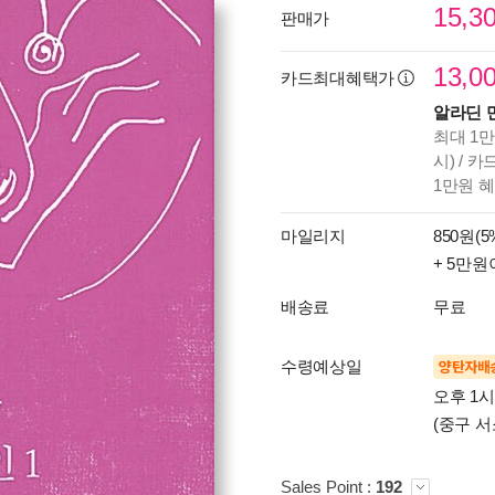
15,3
판매가
13,0
카드최대혜택가
알라딘 
최대 1만
시) / 
1만원 
마일리지
850원(5
+ 5만원
배송료
무료
수령예상일
양탄자배
오후 1
(중구 서
Sales Point :
192