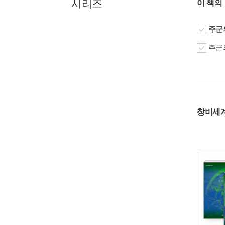
시리즈
이 책의
주군의
주군의
창비세