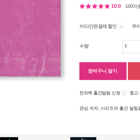
10.0
100자평
카드/간편결제 할인
무이
수량
장바구니 담기
전자책 출간알림 신청
중고
관심 저자, 시리즈의 출간 알