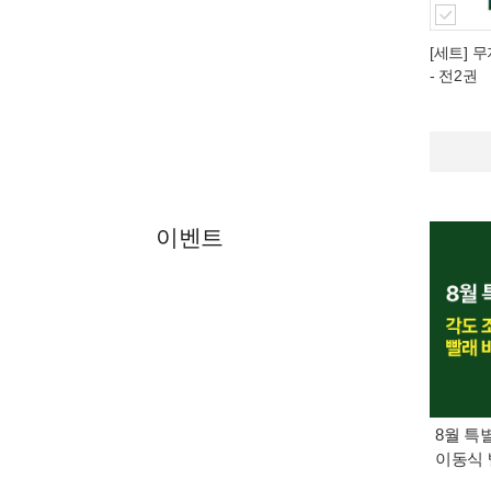
[세트] 무
- 전2권
이벤트
8월 특
이동식 