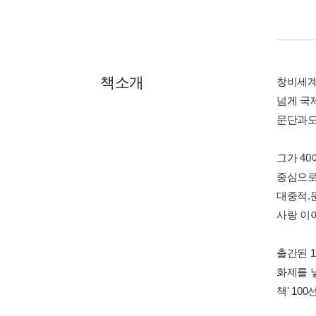
책소개
창비세계문
넘게 국
문단과도
그가 4
중심으로
대중적.
사랑 이
출간된 1
화제를 낳
책' 10