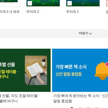
지개 1~2 세트
무지개 2
무지개 1
더보기
별 선물. 각도 조절 테이블 ·
가장 빠르게 받아보는 책 소식 - 신
빨래 바구니
알림 총집합