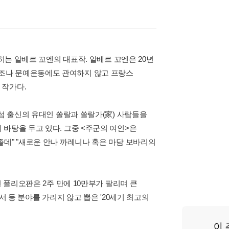
히는 알베르 꼬엔의 대표작. 알베르 꼬엔은 20년
조나 문예운동에도 관여하지 않고 프랑스
 작가다.
아섬 출신의 유대인 쏠랄과 쏠랄가(家) 사람들을
바탕을 두고 있다. 그중 <주군의 여인>은
데" "새로운 안나 까레니나 혹은 마담 보바리의
 폴리오판은 2주 만에 10만부가 팔리며 큰
서 등 분야를 가리지 않고 뽑은 '20세기 최고의