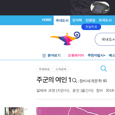
HOME
전자책
만권당
외국도서
국내도서
첫달무료
국내도
분야보기
오뒷세이아
추천마법사
베
무료배송
소득공제
주군의 여인 1
창비세계문학 60
|
알베르 코엔
(지은이),
윤진
(옮긴이)
창비
2018-