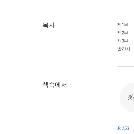
목차
제1부
제2부
제3부
발간사
책속에서
첫
P. 153