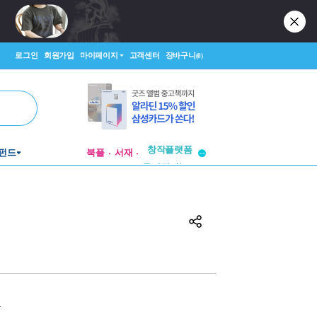
로그인
회원가입
마이페이지
고객센터
장바구니
(0)
펀드
북플
서재
투비컨티뉴드
창작플랫폼
투비컨티뉴드
원