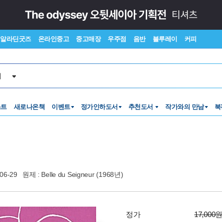
알라딘굿즈
온라인중고
중고매장
우주점
음반
블루레이
커피
서
스트
새로나온책
이벤트
정가인하도서
추천도서
작가와의 만남
북
06-29
원제 : Belle du Seigneur (1968년)
정가
17,000