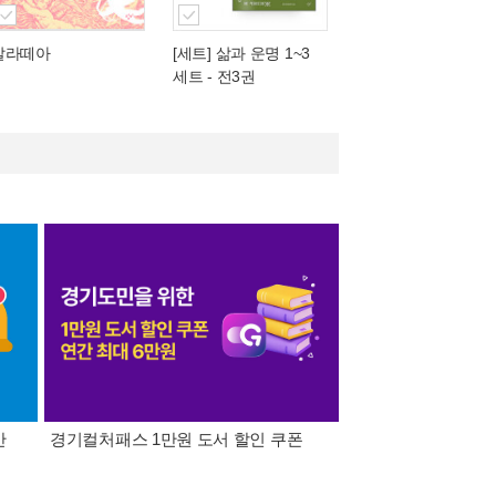
갈라떼아
[세트] 삶과 운명 1~3
세트 - 전3권
간
경기컬처패스 1만원 도서 할인 쿠폰
삼성카드가 쏜다! 알라