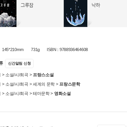
145*210mm
731g
ISBN : 9788936464608
류
신간알림 신청
서
>
소설/시/희곡
>
프랑스소설
서
>
소설/시/희곡
>
세계의 문학
>
프랑스문학
서
>
소설/시/희곡
>
테마문학
>
영화소설