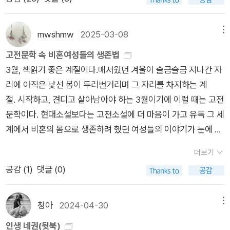
부르주아의 딸이 나란히 앉았다. 겉모습만 보고는 누가 귀족이고
의 책 같이읽기를 통해 함께 읽었던 [다락방의 미친 여자2] 에 언
획득할 수 있는 거의 유일한 길이 가정교사나 교사가 되는 것이었
누가 평민인지 알 수 없었다. 단지 귀족들은 오만과 기만이 교묘
급된 책이라 아마도 많은 분들이 그 책을 시작하면서, 혹은 진행
다.…심리적인 면에서는 일의 성격이 명확하게 규정되지 않은 채
하게 균형을 이룬 태도를 보이는 반면, 평민들은 훨씬 더 솔직하
하면서 이미 완독하셨을거라 짐작한다. 나 역시도 재미있게 읽었
mwshmw
2025-03-08
메뉴
유모나 하녀의 일까지 겸해서 해야 했으며, 또한 고용주의 다른
고 깍듯한 태도를 지니고 있는 경우가 많았다. - P124감시라는
다. 그리고 읽은 사람들은 알겠지만, 결론에는 결국 주인공 루시
고전문학 속 비혼여성들의 생존법
피고용인들 사이에서 어느 쪽에도 속하지 못하는 애매한 위치 때
방법으로 학교를 다스리는 만큼 베끄 부인은 당연하게도 감시원
와 사랑하게 되었던 루시의 애인인 폴이 죽으면서 끝난다. 한 남
3월, 책읽기 좋은 계절이다.매서웠던 겨울이 슬금슬금 지나간 자
문에 고립만이 자존심을 지킬 수 있는 유일한 방법이었다.-작품
들을 거느리고 있었으며, 이런 도구들의 자질을 완벽하게 파악하
자의, 심지어 남자 주인공이라 불러도 좋을 중요한 인물이, 우리
리에 아직은 낯선 봄이 두리번거리며 그 자리를 차지하는 계
해설 중에서] 이 힘든 것을 묵묵히 견디는 ‘루시 스노우’지만 한
고 있었다. 가장 더러운 일에 가장 더러운 도구를 거리낌 없이 쓰
의 여자주인공에게 애정을 주었던 남자가 죽었는데, 우리의 케이
절. 시작하고, 견디고 살아남아야 하는 3월이기에 이럴 때는 고전
번씩 그녀에게 엄습하는 우울과 외로움은 인간이면 누구나 겪을
고는, 그런 인간들을 즙을 다 짜고 난 오렌지 껍질을 버리듯이 내
트 밀렛은 이렇게 쓴다. 그리고 애인으로 전락한 폴은 익사한다.
문학이다. 현대소설보다는 고전소설에 더 마음이 가고 유독 그 세
수밖에 없는 정신적 고통이다. 여기서 대부분의 사람은 주저앉거
던졌다. 반면에 깨끗한 용도를 위해서는 세심하게 주의를 기울이
루시는 자유롭다. 자유란 혼자를 말한다. (당시 기분 좋은 표현이
계에서 비혼의 몸으로 생존하려 했던 여성들의 이야기가 눈에 띈
나 광기의 행동을 보이기도 하지만 샬럿 브론테는 역시나 이 소설
며 가장 순수한 금속을 찾아냈다. 그리고 일단 녹이 슬지 않은 흠
었던) '사랑'과 자유 사이에서 선택해야 하는 루시는 섹슈얼리티
다. 결혼이 아닌 '본인의 삶'을 살아내려 결혼 대신 '자신의 일(노
에서도 그것을 극복해내는 또 한 명의 강인한 영국 여성을 만들어
없는 도구를 발견하면 비단과 솜에 싸서 소중히 보관했다.그러나
를 희생하고라도 자신을 뒷받침해온 개인주의적 인간성을 유지
더보기
동)'로 존재를 증명했다.당시의 시대상을 생각하면 여성이 자신
낸다. 소설 『빌레뜨』는 루시 스노우가 자신의 꿈을 이루는 것으로
그녀의 믿을 만한 도구가 이해관계에 들어맞는 지점을 한치라도
하기로 한다. 감상적 독자라면 루시를 '비뚤어졌다'라고 부를 수
공감 (
1
)
댓글 (0)
의 능력으로 일을 하며 산다는게 결코 녹록치 않은데 루시 스노우
끝나지만 그것은 결국 ‘뽈 에마뉘엘’이라는 남자가 만들어 준 것
넘어서서 그녀에게 의지하려고 든다면, 남녀 불문하고 큰 화를 당
도 있을 것이다. 하지만 샬럿 브론테는 강인한 마음의 소유자 였
는 독립적인 삶과 경제적인 자립을 해냈다. (하지만 결말은... 읭?
이며, 뒤늦게 찾아 온 유산을 받아서이다. 아무리 의지와 행동이
할 것이었다. 이해관계야말로 베끄 부인의 성격의 핵심이자 동기
으므로 함께 살면서도 여성을 자유롭게 해주는 남자란 없다는 것
스럽다. 그런데 그게 또 고전문학의 맛^^) 여성의 자립이 곧 '고
이성적이고 단단할지라도 자본주의 사회에서 돈이 없다면 그 어
청아
2024-04-30
메뉴
의 주요 원천이었고, 삶의 알파이자 오메가였다. - P112이 학교
을 알고 있었다. 여자 주인공을 결혼시키는 경우조차도 그러한 해
립'이었던 시대에 스스로 선택하는 삶을 원했던 릴리 바트의 이야
떤 것도 이룰 수 없다는 한계도 보여준다. 작가 샬럿 브론테는 동
는 신나고 이상하고 시끄러운 작은 세계였다. 모든 일에 구교의
인생 네권(뒷북)
피 엔딩은 부정직하고 공허하다는 것을 브론테는 보여주려 한다.