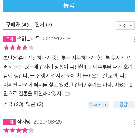
등록
더 보장된 교사가 되는 것이 브론테 자매의 꿈이었고, 그것이 『빌
레뜨』의 소재가 되었다. 1842년 샬럿 브론테는 『폭풍의 언덕』의
구매자 (4)
전체 (7)
작가인 동생 에밀리와 함께 가족이 사는 하워스에 학교를 차릴 목
적으로 프랑스어를 배우기 위해 벨기에 브뤼셀로 유학을 떠난다.
책읽는나무
2022-12-08
메뉴
꼰스딴띤 에제(H?ger) 교수와 끌레어 에제 부인이 운영하는 기
숙학교에서 2년 동안 체류하면서 학생이자 영어 교사로 생활한
초반은 흥미진진하다가 중반부는 지루하다가 후반부 루시가 쓰
다. 이때의 체험이 『빌레뜨』에 고스란히 녹아 있다. 다분히 영국
러져 눈을 떴는데 갑자기 상황이 극전환!! 그 이후부터 다시 호기
적인 이 두 자매는 이곳에서 상상도 하지 못한 문화적 충격을 겪
심이 생긴다. 뽈 선생이 갑자기 눈에 확 들어오는 걸 보면, 나는
는다. 당시에 브뤼셀은 극장, 궁전, 대학, 성당, 정부기구 등이 있
어쩌면 미운 캐릭터를 찾고 있었던 건가? 싶기도 하다. 어쨌든 2
는 유럽 국가의 수도였고, 에제 부인의 기숙학교는 부유한 부르주
권으로 결론을 확인해야겠지!
아의 딸과 귀족의 딸이 다니는 학교였다. 빌레뜨의 거리와 건물과
공감 (
23
)
댓글 (2)
화려한 축제에 대한 놀라움이 담긴 묘사들은 브뤼셀에 대한 실제
인상에서 비롯되었다. 한편 이곳에서 샬럿 브론테는 에제 부인의
잠자냥
2020-08-25
남편이며 선생인 에제 교수에게 연정을 느낀다. 『빌레뜨』의 독선
메뉴
적이지만 진실한 뽈 선생은 에제 교수를, 위선적인 베끄 부인은