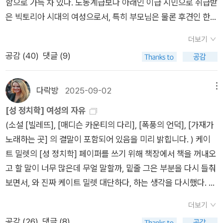
함으로 가득 차 있다. 노동계급보다 아래인 이급 시민으로 취급받
들 누가 울어줄 것인가?고통이야 따르겠지만 나는 고통에 익숙
은 빅토리아 시대의 여성으로서, 특히 부모님은 물론 후견인 한
한 사람이었다. 죽음 자체에 대해서도 나는 곱게 자란 사람들이
명 없이 홀로 자신을 지키며 살아가야하는 여성의 여정은 당연히
갖는 두려움이 없었고, 차분히 죽음을 지켜본 적도 있었다. 그래
더보기
위태롭고 벅찰 것이다. 작가 샬럿 브론테는 별 다른 설명 없이도
서 어떤 일이 일어나든 감수하겠다는 각오를 하고 계획을 세웠다.
공감 (
40
)
댓글 (9)
조실부모하고 가진 것이 하나도 없다는 것을 알 수 있는 이 소설
- P75우여곡절 끝에 닿은 건물은 베끄 부인이 운영하는 여자기
의 주인공 ‘루시 스노우’를 통해 그런 환경에 처해진 여성의 삶을
숙학교였다. 루시는 유모나 하녀 일이라도 좋고, 내 기운으로 할
자세하고도 절절히 묘사한다. 작가는 지나치게 세밀하고 자세한
다락방
2025-09-02
메뉴
수 있다면 집안일도 마다하지 않겠다고 당차게 말한다. 부인 마음
문장을 통해, ‘루시 스노우’의 생각이나 행동을 말해준다. 『제인
에 들었는지 루시는 영어 학교의 선생 자리를 꿰차게 된다. 헌데
[성 정치학] 여성의 자유
에어』에서와 마찬가지로 샬롯 브론테는 여성도 자기 삶의 주체가
아이들이 만만치가 않다. 가톨릭계의 여학생들이라고 생각할 수
(소설 [빌레뜨], [매디슨 카운티의 다리], [폭풍의 언덕], [가재가
될 수 있고, 독립적인 인생을 살아갈 수 있다는 것을 보여주려 한
없을 정도로 기가 세고 발랄했던 것이다. 그런 아이들을 단시간
노래하는 곳] 의 결말이 포함되어 있음을 미리 밝힙니다. ) 케이
다. 하지만 시대에 함몰되지 않고 자신이 원하는 목표를 스스로
내에 휘어잡으며 루시는 그곳에 점차 적응을 해 나간다.빌레뜨는
트 밀렛의 [성 정치학] 페이퍼를 쓰기 위해 책장에서 책을 꺼내오
이루기 위해 매번 고군분투하는 모습은 안쓰럽기도 하다. 운명을
국제적인 도시였고, 이 학교에는 유럽의 거의 모든 나라에서 온
고 할 말이 너무 많은데 무얼 말할까, 밑줄 그은 부분을 다시 들춰
받아들이고, 심지어 사랑일지라도 자신이 넘볼 수 없는 곳은 절대
각계각층의 소녀들이 있었다. 라바스꾸르는 국가의 형태는 공화
보면서, 와 진짜 케이트 밀렛 대단하다, 하는 생각을 다시했다. 책
시선조차 주지 않고, 언제나 감정보다는 이성을 통해 자신을 지키
국이 아니었지만, 실제로는 공화국이나 다름없어서 전반적으로
전체에 밑줄 긋고 싶을만큼 통찰력 있는 문장들이 가득하다. 일단
려는 인내심은 보통 사람이면 갖기 힘든 것이다. 그것이 얼마나
더보기
평등이 실현되고 있었다. 베끄 부인의 학교 책상에는 백작의 딸과
'샬럿 브론테'의 [빌레뜨] 얘기를 안할 수가 없다.빌레뜨는 여성주
힘들지 분명히 알 수 있다. [하층계급이 아닌 여성이 생계수단을
공감 (
26
)
댓글 (8)