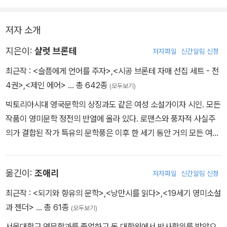
오.˝
˝하지만 선생님 말씀대로 같이 온 사람, 그러니까 일행이 없을 때
저자 소개
는 어떡하죠? 그럴 때는 혼자 있든 다른 사람들과 함께 있든 그게무
지은이:
샬럿 브론테
저자파일
신간알림 신청
슨 차이가 있어요? 누구도 절 간섭하지 않는데요.˝
˝조용히 하고 저기 앉으시오!˝ 그는 유난히 어두운 구석에 의자
최근작 :
<슬픔에게 언어를 주자>
,
<시공 브론테 자매 선집 세트 - 전
를 쾅 하고 놓으며 말했다. 아주 처량한 일련의 ‘그림들‘ 앞이었다.
4권>
,
<제인 에어>
… 총 642종
(모두보기)
˝하지만 선생님...…..˝
빅토리아시대 영국문학의 상징과도 같은 여성 소설가이자 시인. 모든
˝하지만 선생, 앉아서 꼼짝 마시오. 내 말 알아듣겠소? 당신을 찾으
작품이 영미문학 정전의 반열에 올라 있다. 로맨스와 풍자적 사실주
러 사람이 올 때까지, 아니면 내가 허락할 때까지 꼼짝 말고 여기에 있
의가 결합된 작가 특유의 문학풍은 이후 한 세기 동안 거의 모든 여성
어야 하오.˝
소설가들의 글쓰기에 영향을 끼쳤다. 영국 요크셔주의 브래드퍼드에
서 성공회 신부 집안의 셋째 딸로 태어났다. 여덟 살 때 네 자매가 함
옮긴이:
조애리
저자파일
신간알림 신청
께 카우언브리지 기숙학교에 입학했으나, 열악한 환경으로 인해 두
*아놔...! 열받네 진짜
언니는 폐결핵에 걸려 사망한다. 남은 네 남매 샬럿, 브랜웰, 에밀리,
최근작 :
<되기와 향유의 문학>
,
<낭만시를 읽다>
,
<19세기 영미소설
대체 자기가 뭔데 있으라마라 허락을 하네마네... 조용히 하라는 둥
앤 브론테는 자신들만의 가상 세계를 창조하여 이에 대한 글을 놀이
과 젠더>
… 총 61종
(모두보기)
저는 의자를 쾅 놓고 사람을 묻지도 않고 팔을 끌고가서 엉뚱한 그림
처럼 쓰며 성장한다. 이후 로헤드 학교에 입학해 학업을 이어간 샬럿
서울대학교 영문학과를 졸업하고 동 대학원에서 박사학위를 받았으
을 보라마라