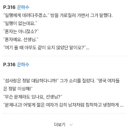
켜주겠소. 내 팔을 잡으시오. 저쪽으로 갑시다.˝
P.316
은하수
˝나는 정확하게 그가 하라는 대로 했다. 로마에서 돌아온 뽈 에마뉘
˝일행에게 데려다주겠소.˝ 방을 가로질러 가면서 그가 말했다.
엘 선생(그렇다, 그였다)은 여행이라는 새로운 수훈으로 이마를월계
˝일행이 없는데요.˝
관으로 장식한 사람답게 전보다 더 관대해진 것 같았다.
˝혼자는 아니잖소?˝
˝혼자예요. 선생님.˝
˝여기 올 때 아무도 같이 오지 않았단 말이오?˝
˝아니요, 선생님. 존 선생님께서 데려다주셨어요.˝
˝물론, 존 선생과 그의 어머니가 함께 왔겠죠?˝
P.316
은하수
˝아니요, 존 선생님하고만 왔는데요.˝
˝그러면 그 사람이 저 그림을 보라고 했단 말이오?˝
˝섬사람은 정말 대담하다니까!˝ 그가 소리를 질렀다. ˝영국 여자들
˝그런 건 아니에요. 제가 찾아낸 거예요.˝
은 정말 이상해!˝
그 순간 뽈 선생은 머리를 까마귀 털처럼 짧게 쳤든지 아니면 머리털
˝무슨 문제라도 있나요, 선생님?˝
을 뻣뻣하게 곤두세운 것 같았다. 이제 그를 간파한
˝문제냐고! 어떻게 젊은 여자가 감히 남자처럼 침착하고 냉정하게 앉
나는 침착한 태도로 그를 약올리는 게 약
아서 저 그림을 볼 수 있단 말이오?˝
간은 재미있어졌다.
˝흉한 그림이긴 하지만 왜 보면 안되는지 도대체 알 수가 없군요.˝
더보기
˝좋소! 좋아!˝ 더이상 말하지 마시오. 그렇지만 혼자 여기 있어선 안되