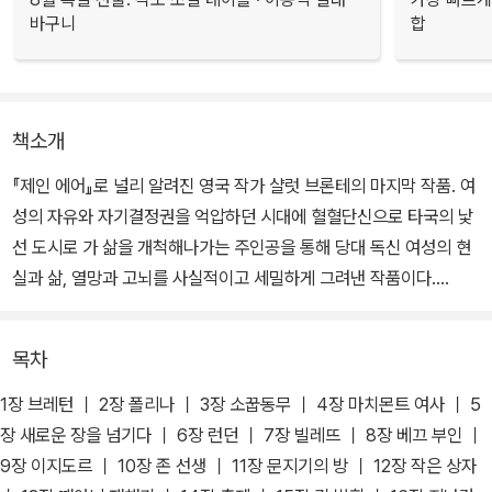
바구니
합
책소개
『제인 에어』로 널리 알려진 영국 작가 샬럿 브론테의 마지막 작품. 여
성의 자유와 자기결정권을 억압하던 시대에 혈혈단신으로 타국의 낯
선 도시로 가 삶을 개척해나가는 주인공을 통해 당대 독신 여성의 현
실과 삶, 열망과 고뇌를 사실적이고 세밀하게 그려낸 작품이다.
주인공인 20대 초반 여성 루시 스노우는 가족을 모두 잃고 홀로 무작
목차
정 영국을 떠나 라바스꾸르라는 낯선 나라의 ‘빌레뜨’라는 도시로 향
한다. 그곳에서 베끄 부인이 운영하는 여자기숙학교에 자리를 잡고
1장 브레턴 ｜ 2장 폴리나 ｜ 3장 소꿉동무 ｜ 4장 마치몬트 여사 ｜ 5
영어를 가르치며 여러 우여곡절을 헤쳐나간다.
장 새로운 장을 넘기다 ｜ 6장 런던 ｜ 7장 빌레뜨 ｜ 8장 베끄 부인 ｜
9장 이지도르 ｜ 10장 존 선생 ｜ 11장 문지기의 방 ｜ 12장 작은 상자