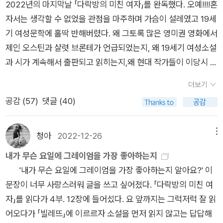
사, 그리고 지인으로만 볼 뿐이었다. 루시는 고백을 감히 하려는
2022년의 마지막날 「다락방의 미친 여자」를 완독했다. 오예!!!!혼
섯 권 정도 읽었다. 소설도 한국 소설 위주로 읽는 사람인데 22
낌도 담겨있다. 어찌 보면 그 둘의 전쟁터를 소설로 묘사하는 것
기저기 떠도는 사람인데 프란체스카는 어떠한가. 나는 당시 리뷰
23년에도 계속 읽어보겠다.
들이 다니는 그 학교를 어려움 없이 잘 꾸려나가기 때문이다. 하
생각조차 하지 못하고 몸과 마음이 따로 노는 지경에 이르게 된
자서는 생각할 수 없었을 관점을 마주하며 가슴이 설레였고 19세
년도에는 다미여 덕분에 외국 소설, 그것도 영미 소설 분야 집계
같기도 했다. 샬럿 브론테는 루시 스노우는 이름 처럼 차가운 이
에 이렇게 써두었다.게다가 프란체스카는 젊은 시절 남자만 기다
지만 온화한 외양과는 달리 끊임없는 감독과 감시로 모든 것을 자
다.나는 영혼이 고통스러워 신음하고 오랫동안 떨다가 마지못해
기 여성문학에 홀딱 반해버렸다. 왜 그토록 많은 영미권 영화에서
수가 엄청나게 올라 50 권이 넘었다. 이걸 자랑이라고 할 수 있는
성으로 삶을 지탱하는 여성이다. 그녀의 숨겨진 과거는 감정을 억
리는 타입의 여자였으니, 그 또한 내 관심을 끌지 못한다. 조용한
기 영향력 아래에 두고 통제하려 한다.그러던 어느 날 루시는 그
다시 감옥으로 들어갔다는 것을 알았다. 이혼한 부부인 '영혼'과
제인 오스틴과 샬렷 브론테가 언급되었는지, 왜 19세기 여성소설
것은 그만큼 외국 소설을 잘 못 읽는, 아니 안 읽는 사람이었다는
누를 수밖에 없는 기질의 원인일 수도 있는데 우리는 그 기원을
시골마을에서 지루하다고 생각하고 여기서 빠져나가고 싶다고
곳에서 오래전 헤어진 대모와 의사가 된 그의 아들 존 그레이엄을
'육체'의 재결합은 쉽지 않았다. (...) 사람들이 유령이라 부르는 것
과 시가 계속해서 출판되고 읽히는지,왜 현대 작가들이 이당시 여
걸 증명하는.....그래서 누적된 영미소설은 52 권!!!!자랑스럽네!!!
알 도리가 없다. 어쩌면 그렇게 과거를 가려둠으로써 각자의 고통
생각하면서도 계속 눌러붙어 있는 사람은 사실, 내 타입이 아니
만난다. 그림자 같은 존재로 살아왔던 루시에게 그들의 존재는 잠
이 무엇인지 알 것 같았다. 평범하기 짝이 없는 사물들을 보고 유
성문학을 끊임없이 소환하는지 깨달았다. 난해했던 마지막 '에밀
암튼, 각설하고 외국 소설 중 1 위는 엘리자베스 스트라우트의
을 숨기고 살아가야만 하는 사람들의 공감을 더 얻지 않았을
다. 물론 상황이란 게 있다는 것을 알고, 지금까지의 삶을 한 순간
시나마 가족과 같은 안정감과 평온함을 준다. 시간을 함께 보내며
더보기
령이라 여겼으니 말이다. 내 눈에 보이는 모든 것이 유령처럼 여
리 디킨슨' 부분을 제외하고는 모두 벅찬 감동으로 꼭꼭 씹어 읽
<올리브 키터리지>, <다시, 올리브> 요 두 권이다.며칠 전 독서
까?'이성'에 따르면 나는 빵조각이나 벌려고 일하며 죽음의 고통
에 놓고 갈 수 없다는 것도 알지만, 나로서는 매력을 느낄 수 없는
마음깊이 존을 사랑하게 되지만 그가 자신과 감정을 공유할 수 없
공감 (
57
)
댓글 (40)
겨졌다는 뜻이다. 그러나 신체 기능은 모두 제자리로 돌아왔고,
었다. 우선 인상깊었던 문장들을 나열해본다.경계해야 할 괴물은
괭님 서재에서도 올리브 키터리지 책을 꼽으신 걸 보고 혼자 씨익
을 기다리면서 평생 낙담한 채 살아야 할 운명이었다. '이성'이 옳
타입의 여자랄까. 집에만 조용히 가만히 있는데 인생사랑이 제 발
을 뿐더러 자신에 대해 제대로 이해하지 못하고 있음을 깨닫는다.
생명기관들도 곧 원래 하던 규칙적인 일을 다시 시작했다. - P25
자기주장보다 자기 말살이다. p.352밀턴의 이브는 잘못된 목소
~.작년 1월 중 완독 했었는데 읽고 너무 좋아서 독후 활동?도 하
을 수도 있었다. 하지만, 가끔씩 우리는 '이성'을 무시하고 '이
로 걸어들어오다니... -2016년 12월 6일나는 이게 정말이지 어이
그 와중에 학교에서 문학을 담당하는 뽈 선생과 루시가 티격태격
9그런 곳에서 루시는 이성을 억누르는 연습을 해야 했다. 학교에
리에 귀 기울여 재앙을 불러오는 반항의 한순간을 제외하고는 명
면서 혼자 놀았던 흔적들이 보여 사진을 올려본다. 그때는 리뷰를
성'의 채찍을 벗어나 '상상'에게 달려가서 빈둥대지 않는가. 밝고
없다고 생각한다. 가만히 앉아있다가 결혼해서 애낳고 그러고서
청아
2022-12-26
메뉴
하다가 가까워진다. 뽈 선생은 존에 비해 키도 작고 얼굴도 가무
서 지금과 같이 안정적으로 일을 하려면 그에 대한 마음을 키워서
백히 순종적인 반면, 셜리의 이브는 강하고 자기주장이 뚜렷하며
쓰게 된다면 같이 올려보려고 사진을 찍어 뒀었는데 리뷰를 어떻
부드러운, 이성의 적이자 우리의 상냥한 '구원자'이며, 신성한 '희
도 가만히 앉아있었는데 인생 사랑 걸어들어오고 그러나 인생 사
내가 무슨 요일에 그레이엄을 가장 좋아하는지
잡잡하며 괴팍하고 잘생기지 않았지만 루시의 내면을 꽤뚫어보
는 안 된다고 생각했던 것이다. 결국 이는 마음의 병으로 흘러간
생기가 넘친다 밀턴의 이브는 가정적인 반면, 셜리의 이브는 대담
게 써야 하나? 고민만 하다가 시간이 지났던 것 같다.그러니까,
망'인 '상상'에게 말이다. 끔찍한 복수가 되돌아오리라는 것을알
랑 떠나가도 여자는 또 가만히 거기에 있고... 물론 어떤 사람은
'내가 무슨 요일에 그레이엄을 가장 좋아하는지 알아요?' 이
며 자신과 비슷한 부류임을 간파한다. 이들의 신경전과 말다툼은
다. 우울증의 원인이 되었던 것이 흔하디 흔한 사랑이라 약간 맥
하다. 밀턴의 이브는 처음부터 마치 타락한 상태로 창조되기라도
너무 좋은데 이 좋은 걸 어떻게 설명해야 하나요? 뭐 그런 심정이
면서도 우리는 이따금 한계를 넘어서기도 하며, 또 그래야 한다. -
어디로도 움직이지 않으려는 성향을 가졌다는 걸 알고있지만, 이
문장이 너무 사랑스러워 글을 쓰고 싶어졌다. 「다락방의 미친 여
그야말로 희극인데 그러는 사이 서서히 서로의 진심을 확인하게
빠지기는 하지만 어쨌든 사랑은 사람을 흔들어놓기에 충분한 것
한 듯, '정교한 겉모습과 정밀하지 못한 내면'［「실낙원 」8편 538
었달까?중년의 올리브와 가족, 그리고 올리브 이웃들의 솔직하
빌레뜨 3. 칼 세이건의 '코스모스' 유시민 작가가 무인도에 딱
남자작가의 로맨스 소설은 전형적으로 움직이는 남자와 기다리
자」를 읽다가 4부. 12장에 들어섰다. 요 앞까지는 그럭저럭 잘 읽
되는 과정이 존의 경우보다 훨 로맨틱하게 느껴졌다.'존 브레턴
이니까. 다만 우울증을 빙자하여 많은 여성들이 20세기를 훌쩍
~539행］때문에 이상할 정도로 공허하지만, 셜리의 이브는 '지
면서, 현실적인 서로의 관계에 대해 면밀하게 묘사되어 있는데 어
한 권 가져갈 수 있는 책을 고르라면 '코스모스'라고 했었다. 그래
는 여자를 보여주었다. 나는 이 소설을 그래서 싫어한다. 물론 에
어오다가 「빌레뜨」에 이르르자 소설을 먼저 읽지 않고는 답답해
선생은 너를 '조용한 루시'라든가 '그림자처럼 거슬리지 않는 사
넘어서까지 정신병원에 갔다는 이야기가 오버랩되어 서글퍼지기
치지 않는 생명력과 부패하지 않는 탁월성'으로 가득 차 있다. 밀
쩌면 곧 우리에게 다가올, 또는 지금 현재 닥친 우리네 모습을 되
서 따라 읽었던 책. 내 기억에 이 책을 읽고나서 '총균쇠'도 무난하
릭슨의 구절에서 가져온 것처럼 야육도 하지 않은건 아니지만, 남