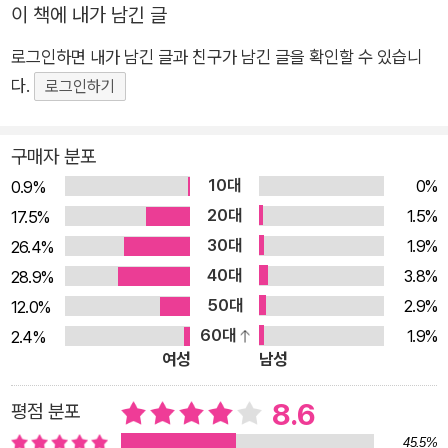
이 책에 내가 남긴 글
사인 뽈 선생, 독립적인 루시와 대비되는 여성들로 그려지는 폴리
와 지네브라 등 개성 강한 주변 인물들 사이에서 겪는 기쁨과 슬
로그인하면 내가 남긴 글과 친구가 남긴 글을 확인할 수 있습니
픔, 유대와 갈등이 흥미진진하게 펼쳐진다. 작품의 배경인 프랑스
다.
로그인하기
어를 사용하는 가상의 국가 라바스꾸르는 벨기에를, 빌레뜨는 벨
기에의 수도 브뤼셀을 모델로 했다. 샬럿 브론테가 실제로 2년여
구매자 분포
간 브뤼셀의 기숙학교에 머물며 수학하고 교사로 일했던 경험을
10대
0%
0.9%
바탕으로 썼다. 소설은 당대에 ‘잉여 인간’으로 취급되던 젊은 독
20대
1.5%
17.5%
신 여성으로서 느끼는 좌절과 고독, 그 가운데서도 현실을 직시하
30대
1.9%
26.4%
고 똑바로 나아가려는 의지, 한 남자의 아내로 안주하며 사랑받고
40대
3.8%
28.9%
싶다는 욕구와 독립적인 삶에 대한 열망 사이의 내적 갈등 등을
50대
2.9%
12.0%
치밀하고 세심한 묘사로 그려내며, 170여년의 시간을 넘어 지금
60대
1.9%
2.4%
이곳의 독자들에게도 깊은 울림을 전한다. 『제인 에어』에서 이어
여성
남성
진 여성의 경제적?정신적 독립이라는 주제를 솔직하게 표현해
당대에는 ‘불온한 책’으로 비판받기도 했지만, 오늘날에는 빅토리
8.6
평점 분포
아 시대의 가장 선구적인 페미니즘 작품으로 평가받고 있다. 『빌
45.5%