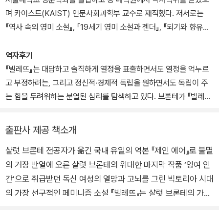
은 졸업 이후 그곳에서 3년간 교사 생활을 하며, 그때 느낀 우울함과
며 카이스트(KAIST) 인문사회과학부 교수로 재직했다. 저서로는
존 선생이 데려다줬다는데 대체 자기가 뭐라고 저러는지... 선생이라
고독함을 서정적인 시에 담는다. 학교를 나와 요크셔의 여러 부유한
『역사 속의 영미 소설』, 『19세기 영미 소설과 젠더』, 『되기와 향유의
는 작자가..
집안에서 가정교사로 일하던 그는 1842년 자신만의 학교를 설립하
문학』이 있고, 역서로는 『제인 에어』, 『빌레뜨』, 『시민 불복종』, 『밀림
근데 한없이 관대하게 대하려 애쓰는 루시도 이해가 안되고 열불이
겠다는 꿈을 품고 에밀리 브론테와 함께 벨기에 브뤼셀로 떠난다. 18
의 야수』, 『에밀리 디킨슨 시선집』, 『에드거 앨런 포 시선집』, 『윌리엄
나는건 마찬가지! 그 시대에선 여자 혼자 에스코트하는 남자 없이 외
역자후기
47년 《제인 에어》를 출간하여 엄청난 성공을 거둔다. 1848년 《셜
블레이크 시선집』, 『문화 코드, 어떻게 읽을 것인가 1, 2』(공역), 『젠
출하는 것이 용납이 안됐다해도 그럼 뽈 선생 자긴 루시와 무슨 관계
『빌레뜨』는 대담하고 솔직하게 열정을 표출하면서도 열정을 억누르
리》를 집필하기 시작하지만, 같은 해 9월부터 1849년 사이에 세 남
더란 무엇인가』(공역) 등이 있다.
인데 저러는지 원!
고 부정하려는, 그리고 정신적·경제적 독립을 원하면서도 독립이 주
매 브랜웰, 에밀리, 앤이 차례로 모두 죽는다. 한동안 글 쓰는 것을 중
인신공격성 발언을기본으로 장착하고 있는 젤 기분나쁜 캐릭터다!
는 힘을 두려워하는 분열된 심리를 탐색하고 있다. 브론테가 『빌레
단했던 샬럿은 슬픔을 극복하기 위한 수단으로 다시 집필을 시작했으
뜨』에서 더 나아갔다면 모더니즘 소설의 주관적 세계로 침잠했을 수
며, 마침내 원고를 완성하여 1849년에 《셜리》를 발표한다. 당대의
도 있고, 깊이 있는 내면을 그리면서도 현실세계와의 갈등을 거머쥐
여성으로서는 보기 드물게 독신을 고집했던 샬럿은 1854년 아버지
출판사 제공 책소개
는 출중한 리얼리즘 작품을 낳을 수도 있었을 것이다. 작품 전체의 완
교회의 보좌사제인 아서 벨 니컬스와 결혼하지만, 임신 중에 건강이
샬럿 브론테 전공자가 옮긴 국내 유일의 역본 『제인 에어』로 불멸
성도로 본다면 『빌레뜨』는 『제인 에어』에 미치지 못하지만 이 불안정
악화되어 이듬해 봄 서른여덟에 세상을 떠난다. 첫 집필작이나 공개
의 거장 반열에 오른 샬럿 브론테의 위대한 마지막 작품 ‘잉여 인
함과 불완전함 속에 『제인 에어』에서는 찾을 수 없는 매력이 숨어 있
되지 않았던 장편소설 《교수》는 1857년, 그의 사후에야 출간된다.
다. 그 매력은 가능성, 새로운 지평이 열릴 것 같은 가능성에서 비롯된
간’으로 취급받던 독신 여성의 열망과 고뇌를 그린 빅토리아 시대
《셜리》에서 《빌레트》(1853)까지, 샬럿의 소설들은 당시 영국 사회
다.
의 가장 선구적인 페미니즘 소설 『빌레뜨』는 샬럿 브론테의 가장
에서 여성이 처해 있던 상황을 생생하게 그려냈으며 여성의 경제적,
뛰어난 소설이다. 그의 모든 힘은, 절제함으로써 더욱 폭발하는
정치적 독립 문제를 정면으로 다루었다. 이 때문에 그의 작품들은 당