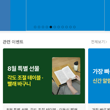
관련 이벤트
전체보기
8월 특별 선물. 각도 조절 테이블 · 이동식 빨래
가장 빠르게