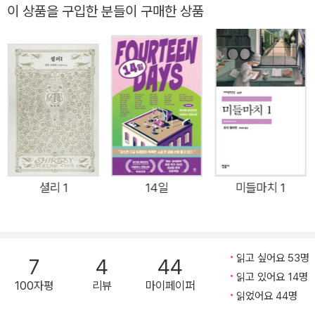
그 힘은 다음과 같은 주장으로 요약된다. ‘나는 사랑한다. 나는 증
대에는 ‘지나치게 남성적’이라는 평과 함께 ‘불온한 책’으로 여겨지기
이 상품을 구입한 분들이 구매한 상품
오한다. 나는 고통받는다.’ ―버지니아 울프 『빌레뜨』는 『제인 에
도 했으나, 오늘날에는 선구적인 페미니즘 작품으로 재해석되어 널리
어』보다 더 훌륭한 작품이다. 이 소설이 가진 힘에는 거의 초자연
읽힌다.
적인 무언가가 있다. ―조지 엘리엇 『제인 에어』로 널리 알려진
영국 작가 샬럿 브론테의 마지막 작품 『빌레뜨』(전2권)가 창비세
계문학(81,82번)으로 발간되었다. 여성의 자유와 자기결정권을
억압하던 시대에 혈혈단신으로 타국의 낯선 도시로 가 삶을 개척
해나가는 주인공을 통해 당대 독신 여성의 현실과 삶, 열망과 고
뇌를 사실적이고 세밀하게 그려낸 작품이다. 서울대학교에서 샬
럿 브론테 연구로 박사 학위를 받은 카이스트 조애리 교수의 엄정
셜리 1
14일
미들마치 1
하면서도 섬세한 번역으로 덜 알려진 브론테의 또다른 걸작을 만
나볼 수 있는 기회이다. 주인공인 20대 초반 여성 루시 스노우는
가족을 모두 잃고 홀로 무작정 영국을 떠나 라바스꾸르라는 낯선
읽고 싶어요 53명
7
4
44
나라의 ‘빌레뜨’라는 도시로 향한다. 그곳에서 베끄 부인이 운영
읽고 있어요 14명
100자평
리뷰
마이페이퍼
하는 여자기숙학교에 자리를 잡고 영어를 가르치며 여러 우여곡
읽었어요 44명
절을 헤쳐나간다. 교장 베끄 부인, 의사인 존 선생, 동료 문학 교