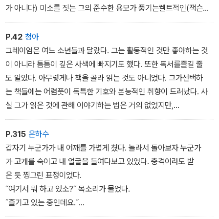
가 아니다) 미소를 짓는 그의 준수한 용모가 풍기는켈트적인(잭슨
이 아니고) 특징을 묘사하는 데 이 말이 아주 적절하다는 생각이 들어
서다. 당시 그는 정말 변덕스러운 응석받이였다!
P.42
청아
그레이엄은 여느 소년들과 달랐다. 그는 활동적인 것만 좋아하는 것
이 아니라 틈틈이 깊은 사색에 빠지기도 했다. 또한 독서를즐길 줄
도 알았다. 아무렇게나 책을 골라 읽는 것도 아니었다. 그가선택하
는 책들에는 어렴풋이 독특한 기호와 본능적인 취향이 드러났다. 사
실 그가 읽은 것에 관해 이야기하는 법은 거의 없었지만,
책을 읽고 사색에 잠긴 모습을 본 적은 있었다.
P.315
은하수
갑자기 누군가가 내 어깨를 가볍게 쳤다. 놀라서 돌아보자 누군가
가 고개를 숙이고 내 얼굴을 들여다보고 있었다. 충격이라도 받
은 듯 찡그린 표정이었다.
˝여기서 뭐 하고 있소?˝ 목소리가 물었다.
˝즐기고 있는 중인데요.˝
˝즐기고 있는 중이라고! 실례지만 뭘 즐기고 있소? 어쨌든 내가일으