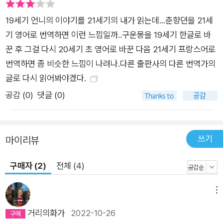
인정하지 않는다. 자신을 무시하고 거부하는 사회를 날카롭게 비
19세기 언니의 이야기를 21세기의 내가 읽는데...춘향뎐을 21세
판하지만, 그 이면에는 사회의 인정을 받고 싶은 강렬한 욕망이
기 영어로 번역하면 이런 느낌일까..구운몽을 19세기 한글로 바
도사리고 있다. 서술기법 면에서도, 이 소설의 중심이 루시임에도
꾼 후 그걸 다시 20세기 초 영어로 바꾼 다음 21세기 프랑스어로
불구하고 그는 늘 한걸음 물러서서 자신을 주변적인 인물로 제시
번역하면 좀 비슷한 느낌이 나려나.다른 출판사의 다른 번역가의
한다. 그에게는 다른 인물들이 자신보다 더 뚜렷한 윤곽과 구체적
글로 다시 읽어봐야겠다.
인 의미를 지니고 있으며 더 현실적으로 보인다. 직접 자신을 들
공감 (
0
)
댓글 (0)
여다보기가 두려운 나머지 다른 여성 인물을 통해 자신의 현실을
파악하려고 한다. 폴리, 지네브라, 베끄 부인 등에 대한 무척 자세
한 관찰과 묘사는 곧 루시 자신에 대한 간접적인 성찰이기도 하
쓰기
마이리뷰
다. 이렇듯 『빌레뜨』는 대담하고 솔직하게 열정을 표출하면서도
열정을 억누르고 부정하는, 정신적·경제적 독립을 원하면서도 독
구매자 (2)
전체 (4)
립이 주는 힘을 두려워하는 여성의 분열된 심리를 탐색하며 현대
모더니즘 소설의 단초를 보여주는 선구적인 작품이다.
메뉴
거리의화가
2022-10-26