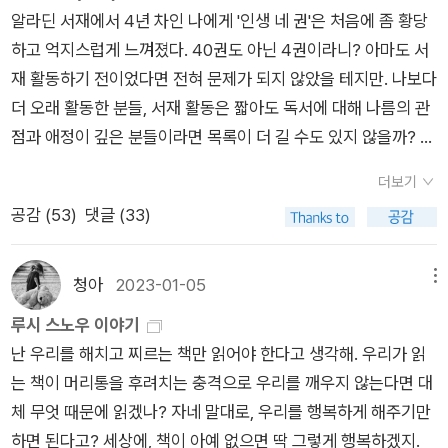
기. 섬세한 심리적인 묘사가 재밌어서 후루룩 읽기 좋은 책이
생 에밀리와 함께 1842년 벨기에의 브뤼셀에 위치한 에제 부인
섬세한 정수가 배어 있었지만 그 사슬은 꽃으로 애써 가려졌다.
알라딘 서재에서 4년 차인 나에게 '인생 네 권'은 처음에 좀 황당
따라서 그러한 결혼은 풍자처럼 읽히기도 하고 사랑에 반대하는
다. 성공한 여자는 '결혼을 잘한 여자'인 시대에서 어쩐지 자유를
의 기숙학교에서 학생이자 영어 교사로 생활한다. 그곳에서 프랑
다른 신을 허용하지 않는 열성적인 정신적 구속을 상쇄하기 위해
하고 억지스럽게 느껴졌다. 40권도 아닌 4권이라니? 아마도 서
냉소적 책자처럼 읽히기도 한다. 브론테 자매가 실제 그러했듯 루
원했던 릴리 바트의 인생은 녹록치 않다. 그러나 우리는 이 세계
스어를 배워 하워스에 학교를 차릴 목적이었다. 소설 ‘빌레뜨’는
(말하자면) 감각적인 탐닉이 널리 허용되었다. 모든 이들의 정신
재 활동하기 전이었다면 전혀 문제가 되지 않았을 테지만. 나보다
시의 입장에서 다른 해결 방법은 존재하지 않는다.성 정치학의 해
에서도 배운다. 지금 이 시대에 비혼여성으로 살아가는 일을. 비
이때의 체험을 바탕으로 한다. 그들은 이곳에서 여러 면에 걸쳐
은 노예와도 같은 상태였지만, 이런 사실들을 깊이 생각하지 못하
더 오래 활동한 분들, 서재 활동은 짧아도 독서에 대해 나름의 관
법은 결혼에 있지 않으므로 논리적인 루시는 결혼하지 않는다. 하
혼여성에 대한 사회적 시선을 날 것으로, 과감하게 느낄 수 있는
상상도 하지 못할 문화적 충격을 받는다. 샬럿은 또한 에제 교수
도록 육체적인 여가 활동에 대한 구실을 찾아내어 최대한 이용하
점과 애정이 깊은 분들이라면 목록이 더 길 수도 있지 않을까? 잠
지만 빅토리아 시대의 소설이 여성에게 결혼하지 말라고 권유하
책이다. 여성의 독립적인 삶을 응원하면서도 그 속의 외로움을 어
에게 연정을 느낀다. 뽈 에마뉘엘은 에제 교수가 모델이다. 벨기
게 했다. 다른 곳과 마찬가지로 그 '성당'에서도 자녀들을 튼튼한
시 생각해 봤다. 그러니 다들 그렇게들 이고 지고 쟁여 두고(책을
는 것은 불가능하다. 그래서 폴은 조용히 바다에 묻힌다. -p.299
쩌지 못하는 인생을 우리는 어떤 시선으로 바라볼 것인가. 이 소
에 브뤼셀에서 느낀, 작가가 이해 못한 것들은 이 소설에 그대로
더보기
육체와 연약한 영혼을 가진 아이로, 통통하고, 혈색 좋고, 건장하
데리고 살다시피)들 사는 것이 아닐지... 거부감이 없지 않았지만
잘은 모르겟지만 케이트 밀렛이 이 책을 발표했을 당시 위의 구절
설의 묘미는 사랑을 갈망하지만 사회적으로 소외된 여성의 절망
서술되어 있다. 그래서인지 나 역시 이 소설을 읽는 내내 여러 인
공감 (
53
)
댓글 (33)
고, 명랑하고, 무지하고, 생각하지 않고 의문을 제기하지 않는 아
이웃들의 목록을 가끔 들여다보니 흥미롭기도 하고 자연스럽게
을 읽었다면 사람들이 다 놀라지 않았을까, 라고 나는 생각했다.
과 희망을 섬세하게 표현하고 있다는 것! 70대 비혼 여성의 삶은
물의 성격이나 행동, 상황을 잘 이해하지 못했고, 그런 이유로 몰
이로 길러내려고 애썼다. '먹고, 마시고, 살아라!' 성당은 말했다.
내 목록이 떠오르는 건 어쩔 수 없었다. 그래서 4권이라는 다소
남자 주인공이 바다에 빠져 죽었는데 그것에 대한 슬픔이나 안타
이토록 진지하고 열정적이다!자신의 능력으로 사회적 성공을 이
입하기가 힘들었다. 또한 지나치게 장황하고 세세한 묘사로 많이
'너희는 육체를 돌보고 영혼은 내게 맡겨라. 내가 영혼을 치료하
말이 안 되는 규칙에 들어가지 못한 나의 인생 책들에게 심심한
까움을 표현하는게 아니라 '루시는 자유롭다'고 말하지 않나. '해
청아
2023-01-05
메뉴
루고 싶은 캐럴라인.무능한 남자들은 이 여성을 괴짜로만 보기 바
지루했다. 다만 문장의 표현만큼은 기막혔다. 적절한 상징과 비유
고 인도하겠노라. 끝까지 영혼을 보살펴주겠노라.' 진정한 가톨릭
위로를 보내며 올려봅니다. 1.마르셀 프루스트의 [잃어버린
피 엔딩은 부정직하고 공허하다'고 표현하고 '논리적인 루시는 결
루시 스노우 이야기
쁘지만 우리는 안다.이런 여성이야말로 우리가 진정 원하는 여성
가 뛰어났고, ‘루시 스노우’로 빙의한 ‘샬럿 브론테’의 지혜와 위
교인이라면 자신이 이득을 본다고 생각하는 거래였다. - P198가
시간을 찾아서] 내 마음을 뒤흔들어놓은 수많은 책들 가운데서
혼하지 않는다'고 말한다. '그래서 폴은 조용히 바다에 묻힌다'니.
난 우리를 해치고 찌르는 책만 읽어야 한다고 생각해. 우리가 읽
인것을!
트, 귀여움이 너무 좋았다. [‘이성’에 따르면, 나는 빵조각이나 벌
톨릭계에 여자 기숙학교 답게 이곳은 규율이 가득한 세계였다. 감
가장 으뜸이라 할 수 있는 프루스트의 소설. 완간되지 않았던 민
이 구절을 사람들이 읽었을 때 케이트 밀렛을 어떻게 생각했을까.
는 책이 머리통을 후려치는 충격으로 우리를 깨우지 않는다면 대
려고 일하며 죽음의 고통을 기다리면서 평생 낙담한 채 살아야 할
정이 날뛰어서는 안 되는, 이성만이 요구되는 세계라고 볼 수도
음사 것으로 '거꾸로 읽기'를 시작해 뒤늦게 출간된 나머지를 작
폴의 죽음을 루시의 자유로 생각하다니, 다른 사람들과는 정말 다
체 무엇 때문에 읽겠나? 자네 말대로, 우리를 행복하게 해주기만
운명이었다. ‘이성’이 옳을 수도 있었다. 하지만, 가끔씩 우리는
있겠다. 어느 날 학교에서 하는 연극에 남자 역할의 배우가 펑크
년에 다 읽었다. 어떤 소설은 진입 장벽이 높다. 프루스트의 이 작
른 감상일 것이다, 라고 생각했던거다. 그러다가 문득, 어? 나도
하면 된다고? 세상에, 책이 아예 없으면 딱 그렇게 행복하겠지.
‘이성’을 무시하고 ‘이성’의 채찍을 벗어나 ‘상상’에게 달려가서