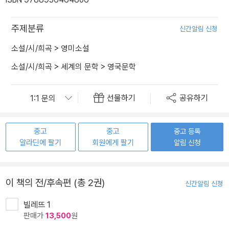
주제분류
신간알림 신청
소설/시/희곡
>
영미소설
소설/시/희곡
>
세계의 문학
>
영국문학
선물하기
공유하기
중고
중고
중고 등록
알라딘에 팔기
회원에게 팔기
알림 신청
이 책의 전/후속편 (총 2권)
신간알림 신청
빌레뜨 1
판매가
13,500
원