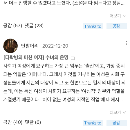
서 더는 진행할 수 없겠다고 느꼈다. (소설을 다 읽는다고 장담은
람'이라고 한 적이 있고, '루시는 취향이나 태도가 너무 엄숙하고,
도 했다.우울증은 사람들이 많이 모인 곳에 등장하곤 한다. 그것
턴의 이브가 일종의 신의 보족이자 아담의 '여분의 갈비뼈에서 만
돌아 볼 수 있도록 쓴 무척 공감가는 소설이었다. 올리브 덕분에
게 완독할 수 있었다. [태백산맥]은 여러권이니까 제외로 한다면
자랑 살던 집에서 잠깐 남자가 자리를 비운 사이에 다른 남자가
못함. 다시 마음이 변해 언제든 '다.미.여'로 돌아갈 수 있음)아쉽
성격이나 습관이 밝지 못한 게 단점이오'라고 한 적도 있잖아. 너
은 '운명'처럼 어둡고 '병'처럼 창백하며 '죽음'처럼 강하다. 희생자
들어진 거의 잉여적이며 주로 물질적인 존재라면, 셜리의 이브는
줄곧 노년의 건강한 올리브가 되고 싶어 걷기 싫어도 열심히 걷고
이 책이 내 인생의 첫 벽돌책이라 할 수 있겠다. 자연스럽게 문과
침입해버렸다, 사랑이란 이름으로. 흠.아주 오랜 시간 세상은 여
더보기
게도 「제인에어」는 읽지 않았지만 영화를 조금 봐서 줄거리를 대
자신이나 친구들이 너에 대해 가지는 인상은 다 그렇지. 그런데
가 순간적으로 행복하다고 느끼면 유령은 '그렇게는 안되지. 내가
정신적이고 근본적이며 '하늘에서 태어난'존재다 무엇보다 밀턴
있기도 하다.아래 사진은 올리브 책 내용과는 전혀 상관 없다.참
를 선택하고 이과는 나랑 전혀 상관이 없을거라 믿었던 나의 어리
자에게 가만히 집에만 있으라고 했기 때문에, 교육도 일자리도 주
공감 (
57
)
댓글 (23)
강 알아 넘어갈 수 있었고 지루했던 「천로역정」도 작년쯤 읽었기
세상에! 어떤 작은 남자가 이 모든 견해와 정반대로, 너를 너무 경
가마'라고 말하고는, 다가와서 가슴속의 피를 얼어붙게 하고 눈빛
의 이브는 일반적으로 신의 시야에서 밀려나 에덴의 중요한 역사
고 하시길^^개인적으로 올리브 그린 색을 좋아한다. 나는 주로
석음을 일깨워 준 책이다. 칼 세이건은 과학이 얼마나 문학적일
어지지 않았기 때문에 사실 많은 여자들이 실제로도 그렇듯이 책
에 제인에어와의 유사점. 즉 순례에 대해 잘 이해할 수 있어서 해
박하고 발랄하다고, 너무 쉽게 폭발하고 변덕스럽다고, 너무 화려
을 흐리게 만든다. - P335어느 날 길에 나갔다가 루시는 혼절하
적 순간에 신이 시야에서 밀려나 에덴의 중요한 역사적 순간에 신
녹차색이라고 부르긴 하는데, 올리브 그린이란 색으로 통하는 것
수 있는지, 인간이 우주 속에서 얼마나 보잘 것 없는 존재인지 상
속에서도 움직이지 않은채 갇혀 살아야 했다. '에밀리 브론테'의
당 부분이 재밌었다. 그런데 「빌레뜨」 구간에서는 뭔가가 소화되
하고 다채롭다고 비난 하기 시작한거야. 그 가혹한 작은 남자. 그
단발머리
2022-12-20
메뉴
고 만다. 눈을 뜨고 나서도 이곳이 꿈인지 현실인지 분간하기를
이 의도한 잠에 취해 침묵당하지만, 셜리의 이브는 '얼굴을 마주
같다. 현재 책 표지는 리커버가 된 책이 있지만, 나는 옛날 <올리
상할 수 있게 돕는다. 이런 책이기에 무인도에 가져간다고 유시민
[폭풍의 언덕]을 읽다가도 나는, 당시의 주인공들이 일자리를 가
다가 걸린 기분. 700쪽을 넘겼으니 쉬어가는 셈치고 빌레트를 펼
가차 없는 검열관이 불쌍한 이런저런 허영의 죄와 재수없는 분홍
[다락방의 미친 여자] 수녀의 운명
한참. 알고 보니 그 곳은 브레턴 부인의 집이었다. 사정을 들어 보
하고'신과 이야기한다. 셜리의 이브는 비굴하고 파괴적인 유령으
브 키터리지> 책 표지가 좋다. <다시, 올리브> 책의 표지는 별로
작가가 말했던 거구나...하고 미소지었고 내 인생책이 되었다. 그
질 수 있었다면, 여행이 자유로웠다면, 그 마을에서 한정적인 남
쳤다. 이런 식의 관찰자가 있었던가? 있었구나..이런 관찰자의 서
색 천과 작은 꽃 장식과 작은 리본 조각과 너의 멍청한 레이스, 그
사회가 여성에게 요구하는 가장 큰 임무는 ‘출산’이고, 가장 중시
니 집안의 경제적 문제가 잘 해결되었고 이 곳으로 이사온지 얼마
로 대체되어버렸지만, 죽은 시인의 첫 화신이다.p.372문화가 본
여도 <올리브 키터리지>책이 너무 좋아 저 색이 정확히 어떤 색
래도 내가 무인도에 가야 하고 하나의 작품을 가져갈 수 있다면
자 보고 사랑한다고 속박되었을까, 를 생각한 적이 있더랬다. '그
술형식은 에드거 앨런 포우의 소설이나 「프랑켄슈타인」이 우선
모두를 모아서 하나씩 설명하라고 요구하고 있는 거야. 너는 인생
되는 역할은 ‘어머니’다. 그래서 이것을 거부하는 여성은 사회 구
안 되었다고 한다. 그리고 아들 그레이엄 브레턴은 바로 존 그레
질적으로 가부장적이라면 여성은 타락할 수밖에 없다. 다시 말해
인지 찾아보려고 할일없이 저런 짓도 했었던....올리브 그린 색일
나는 프루스트의 [잃어버린 시간을 찾아서]를 가져가고 싶다. 자
렇지만 세상에 잘생기고 돈 많고 젊은 사람은 많아요. 어쩌면 그
떠오르지만 「빌레뜨」의 분위기는 훨씬 밝다. 루시 스노우가 바라
의 햇빛 아래 그림자로 취급받는 데 아주 익숙해져 있는데 말이
성원들에게 지탄의 대상이 되고 또 한편으로는 멸시의 대상이 되
이엄이었다! 그 곳에서 루시는 체력이 회복될 때까지 며칠을 지낸
그들은 타락할 운명이기 때문에 이미 타락한 것이다. p.504히스
것이라 단정했던 나였건만, 막상 색연필을 비교해보니 마린 그린
연에서 볼 수 있는 모든 것들 사이에 성립하는 불변의 관계들을
분보다 더 잘생기고 돈이 많은 사람이 있을지도 모르죠. 그렇다면
본 폴리는 인형같은 모습에 사랑하는 이에게 온통 마음을 빼앗기
야. 네게서 뿜어 나오는 빛에 눈이 부셔 짜증을 내며 손으로 눈을
는데, 이는 독신 여성이 사회가 요구하는 ‘여성적’ 임무와 역할을
다. 돌아갈 때가 되었을 때 그레이엄 브레턴은 종종 편지를 하겠
클리프도 분명 사탄적인 추방자의 방식으로 남성적이다. 그러나
색 988 번 같기도 하다. 옷장에 있는 올리브 그린색이라 칭하는
표현하는 데 있어서, 수학보다 더 소중하며, 수학보다 더 쉽게 과
왜 그런 사람들은 좋아할 수 없나요?''그런 사람이 있다고 해도 내
는 어린 신데렐라 같다. 여행을 떠난 아버지를 대체할 왕자를 찾
가리는 사람이 있다니, 정말 신기한 일이야.' p.136애써 남들이
거절했기 때문이다. ‘아이 없는 여성의 지적인 작업’에 대해서는
다고 말하곤 서로 헤어진다.어쩌면 그 짧은 며칠이 루시에게는 찰
동시에 좀 더 뿌리 깊은 연상의 측면에서(차남,서자, 악마 들이 여
쉐타랑 조끼랑 양말을 들고 나와 비교를 해봤지만, 똑같은 색이
오나 오류에서 해방될 수 있고, 수학 보다 더 간단히 기술할 수 있
눈앞에는 없잖아. 난 에드거 같은 사람은 본 적이 없거든' - <폭풍
은 신데렐라. 그 왕자는 바로 그레이엄이다. 나도 루시 스노우의
씌워준 외관은 맞지 않는 옷처럼 불필요한 짐이 되곤 한다. 더구
여러 번 썼기에 링크로 갈음한다. (제 글을 제 글에 인용하는 저의
나의 행복이자 기쁨이었을까. 2권에서는 과연 루시가 어떻게 그
성들과 연합하여 천상의 폭정에 맞서 싸운다는 점에서, 고아는 여
없는 듯하다.아, 올리브 당신은 어떤 그 무엇과도 대체할 수 없는
으며, 수학보다 그 통용 범위가 더 넓은 언어는 결코 발견될 수 없
의 언덕>, 에밀리 브론테, P130그 마을에만 살면서 한 동네 남자
옆 자리에 앉아 폴리를 신기한듯 지켜본다. 그러다가 이 문장에
나 마음속으로 사랑했던 사람이 나를 실제와 다른 모습으로 이해
더보기
게으름을…. 부디 탓하지 마소서.) 시몬 드 보부아르와 데버라 데
슬픔을 이겨내고 단단해질까 궁금해진다. 나는 '이성'의 가혹한
성이고 상속자는 남성이라는 점에서, 육체는 여성이고 정신은 남
당신만의 색깔을 지니고 계시군요? 신디가 고개를 돌렸다. 햇빛
을 것이다. 수학이야말로 우주의 모든 현상을 기술할 수 있는 유
들만 보니까 사랑도 그 남자들 중에서만 하게 된다. 하- 너무 답답
잠시 몽롱해진 것. 로멘티스도 이런 로멘티스트가 있을까! 무슨
하고 있다면? 그가 아무리 봄의 햇살같은 사람이고 수만가지 장
공감 (
40
)
댓글 (6)
비 https://blog.aladin.co.kr/798187174/13944978오스틴,
엄격함에 신음했다. 절대로, 절대로라니. 너무 냉정한 말이었다!
성이며 대지는 여성이고 하늘은 남성이며 괴물은 여성이고 천사
이 장엄했다. 한낮의 빛이 끝을 향하면서 입 벌린 모습을 한 태양
일한 언어이다. 그렇기 때문에 우주가 단 하나의 설계도를 통해서
하지 않은가. '그런 사람이 있다고 해도 내 눈앞에는 없어'서, 내
요일에 그레이엄을 가장 좋아하는지 아냐니ㅎㅎ 맙소사! 게다가
점으로 중무장을 하고 있어도 사랑은 차갑게 식어버린다. 내면의