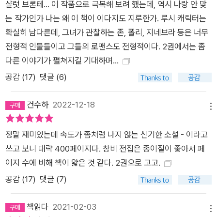
샬럿 브론테... 이 작품으로 극복해 보려 했는데, 역시 나랑 안 맞
에제 부인을 모델로 한 것이다. 『빌레뜨』에 나타난 빅토리아 시대
는 작가인가 나는 왜 이 책이 이다지도 지루한가. 루시 캐릭터는
어느 독신 여성의 내면 미국 평론가 수전 구바는 『빌레뜨』를 가리
확실히 남다른데, 그녀가 관찰하는 존, 폴리, 지네브라 등은 너무
켜 “현재까지 쓰인 소설 중 여성의 박탈에 관한 가장 감동적이면
전형적 인물들이고 그들의 로맨스도 전형적이다. 2권에서는 좀
서 가장 끔찍한 이야기”라고 평한 바 있다. 그의 지적대로 『빌레
다른 이야기가 펼쳐지길 기대하며...
뜨』는 빅토리아 시대에 ‘잉여 인간’으로 경시되던 독신 여성 루시
의 고통과 좌절의 기록이다. 루시는 순응적으로 보이지만 사실은
공감 (
17
)
댓글 (6)
자신을 “눈에 띄지 않는 가구” 정도로 여기는 사회에 대해 분노
와 적대감을 지니고 있는데, 이러한 분노를 평론가 케이트 밀렛은
건수하
2022-12-18
메뉴
혁명적인 것으로 높이 평가하기도 했다. 그러나 루시는 혁명적인
인물이라기보다는 깊은 갈등에 시달리는 인물이다. 그는 냉담하
정말 재미있는데 속도가 좀처럼 나지 않는 신기한 소설 - 이라고
고 왜곡된 사회의 희생자이기도 하지만, 자신의 자폐성으로 인해
쓰고 보니 대략 400페이지다. 창비 전집은 종이질이 좋아서 페
고통받는 복합적이고 입체적인 인물이다. 루시는 사회적으로 성
이지 수에 비해 책이 얇은 것 같다. 2권으로 고고.
공하지 못하리라는 절망감에 싸여 경제적인 독립을 강하게 갈망
공감 (
17
)
댓글 (7)
하면서도 그 사실을 부인하려고 하며, 깊은 열정을 지니고 있으면
서도 거절이 두려워서 적극적으로 인간관계를 맺지 않으려 한다.
책읽다
2021-02-03
메뉴
존 선생을 연모하면서도 루시는 끝끝내 자신의 감정이 연정임을