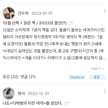
러낸다는데, 사실 그건 내것이라도 스스로 파악하기 힘드니까 .
간'도 '유혹'도 그 자물쇠를 열지 못했다. - P221학교에 주기적으
~ 떡국 끓여 먹고, 심기일전, 다시 앉았다.올 해 책 아니 작년에
두고 이야기를 이어갔다. 심지어 인사를 하러 나온 도킨스의 부인
행 가능성이 없다는 것과 같은 의미라는 점에서 우리를 울적하게
제3자의 시각에서 봐야하는 그런 종류여서 나의 증상들의 원인
로 찾아오는 의사인 존 그레이엄은 학생인 지네브라 팬쇼를 사랑
책을 129 권을 읽었다. (놀라지 마세요. 130 권은 못 채웠고, 그
도 방문객에게 들어오라는 말을 하지 않고 돌아섰다고. 결국 최
한다. 무엇보다도 가장 실망스러운 것은 폭력에 대한 남성의 집착
건수하
2023-01-01
메뉴
을 알아내기가 쉽지 않았다. 다만 영리한 사람들은 그게 약점이란
한다. 하지만 팬쇼는 이쁘고 재능도 많아서 인기가 많다. 요즘 말
리고 저보다 더 많은 책을 읽은 자들이 알라딘에 수두룩 하잖아
교수는 '들어가서 이야기 나누어도 되겠냐?'고 묻고 나서야 안으
이 아니라 한곳에 정주하려는 여자아이의 무가치하고 쓸모없는
12월 산책 + 읽은 책 / 2022년 결산(?)
걸 알기에 되도록 자신의 본모습을 잘 숨기고 그렇지 못한 사람들
로 하면 여자는 그냥 썸을 좀 탔다고 해야 할까 아니면 다리를 좀
요?) 암튼, 내가 읽은 책 권수에 놀라 잘못 세었나? 다시 세어 봐
로 입장할 수 있었다. 이어진 인터뷰도 마찬가지였다. 도킨스는
꿈이다. 여자아이는 아무것도 하지 않은 채 자리에 가만히 앉아
12월은 소박하게 7권의 책을 샀다. 돌봄이 돌보는 세계크리스틴
은 말과 행동에서 수없이 유출한다는 것 정도는 알고있다. 심한경
걸쳤다고 해야할까 그랬던 것이지만 존 선생은 진심이었다. 짝사
도 129권!원인이 뭘까? 분석해 보니 후반기에 시집을 좀 읽었더
전혀 호의적이지 않았고 모든 질문에 짧게 대답했다고 한다. 누구
(여성에게 기대되는 '양육' 행위도 하지 않고) '남자와 동물의 침
델피의 가부장제의 정치경제학 1마거릿 생어의 책 (북펀드- 1월
우 자발적으로 떠벌린다. (나도 좀 그런편)이것도 나름의 비극인
랑은 끝이 났고 슬퍼하는 그의 모습을 보며 루시는 마음이 흔들린
니 권 수를 가득 채움.^^(여러분 읽은 책 권 수 채우시려면 시집을
라도 무척 불쾌하고 당황스러웠으리라. 이에 최재천 교수는 '나는
입'(이는 참으로 놀라운 결합이다)을 기다린다고 말하고 있기 때
에 오겠지만) 돌봄과 작업 언니에게 보내는 행운의 편지 (1쇄에
데 다행히 남의 비극을 거울삼을 수 있는 사람들에게는 도움을 줄
다. 그는 미소를 띠고 있었지만 눈에는 우수가 어려 있었다. 그의
읽으세요^^)책은 제법 읽은 것 같은데 막상 막 좋았었던 책을 추
당신의 많은 책들을 번역했고 당신의 펜이다. [이기적 유전자]는
문이다. -p.430에릭슨을 모르고 에릭슨이 쓴 책을 읽어본 적도
닉네임이 실려있는 것을 몰랐는데, 중고로 구했다)시간의 틈 (셰
수 있으니 유익한 비극이기도 하다.「빌레트」의 루시 스노우는 그
마음이 편안해지기를 내가 얼마나 바랐던지! 그가 그런 일로 가슴
스리니 그렇게 눈에 들어오는 것은 그닥 없어 보여 의문이었다가,
차가운 머리로 쓴 것 같고 당신 다운 논리정연함이 돋보이는데
없지만, 여기서 케이트 밀렛이 말하려는 바, 그러니까 '여자아이
익스피어의 <겨울 이야기> 리메이크 소설)고통에 응답하지 않
런 약점을 무표정의 베일아래 감추는데 남다른 재능이 있다. 이
앓이를 하는 걸 보고 얼마나 슬펐던지! 그가, 그렇게 훌륭한 그가
막상 순위 정하려고 보니 책 제목들이 눈에 밟히기 시작했다. 결
[만들어진 신]은 뜨거운 가슴으로 쓴 글이다. 당신답지 않다. 대
는 아무것도 하지 않은 채 자리에 가만히 앉아', '남자와 동물의 침
는 정치 (잠자냥님께 땡투함)알라딘이 적립금을 뿌리는 데도 많
재능이 어찌나 부럽던지 읽는 내내 대리만족을 느꼈다. (그렇다
짝사랑을 해야 하다니! 그 당시에 나는 몰랐다. 사람에 따라서는
정을 잘 못하는 나로선 남들처럼 쿨하게 딱 세 권! 딱 다섯 권! 딱
필한 것 아니냐? 당신이 직접 쓴게 맞냐?'라고 물었다고 한다. 여
입을 기다린다'고 말한 부분에서, 나는 바로 이와 같은 이유로 엄
더보기
이 동요하지 않은 나, 장하다. (사실은 사놓고 안 읽은 책이 너무
고 감정도 무딘것은 아니어서 루시의 마음속에서는 때때로 심난
실패에 대해 곱씹을 때 가장 훌륭한 면모가 드러나며, 어떤 약초
한 권!이렇게 정하기가 넘 어렵더라는~그래서 가장 좋았던 책 고
기 격노한 리처드 도킨스는 대체 어떤 부분이 그렇냐며 예정된 1
청나게 빡쳐서 리뷰를 썼던 책, [매디슨 카운티의 다리]가 생각나
공감 (
32
)
댓글 (21)
많아서 더 살 책이 많지 않...)읽기는 9권을 읽었고, 10월부터 시
한 폭풍이 몰아친다.) 그런 재능외에는 갖고 있는 재산도, 가족도
는 '온전할 때는 아무 냄새도 안나지만 찧으면 향기가 난다는
르라는 제목의 서술형은 답하기가 참 곤란하던데...암튼 분야별로
시간을 훌쩍 넘어선 4시간 이상을 최재천 교수와의 대화에 할애
버렸다. '가만히 앉아서 남자의 침입을 기다린' 대표적인 인물이
작했던 <다락방의 미친 여자>를 끝냈다. 31일 거의 자정이 되어
의지할 곳도 없던 루시는 오직 젊음을 밑천삼아 배를 타고 영국땅
것'을. - P238모든 것은 시간이 약이라고 했던가. 존 그레이엄은
그냥 느낌이 좋았던 책들 위주로 올려 보련다.우선 허구헌날 읽는
했다고 한다. 이 에피소드를 듣고 생각해 보니 나는 차가운 머리
매디슨 카운티의 다리 바로 그녀가 아닌가. 내가 쓴 리뷰는 여
서 읽기를 마쳤는데 100권째이기도 했기에 뿌듯했다. 올해 읽은
을 벗어나 빌레트란 도시에서 영어교사가 된다. 마침 그 학교의
청아
2022-12-31
메뉴
슬픔에서 빠져나온다. 하지만 루시는 그를 향한 마음이 커져 가면
책은 소설 아니면 에세이 종류다 보니 소설 분야부터 찾아보았는
로 쓴 글보다는 뜨거운 가슴으로 쓴 글을 선호했다는 걸 알게되었
기 https://blog.aladin.co.kr/fallen77/8954224남주 로버트
100권의 책 중에서 기억에 남는 것은 거의 페미니즘과 관계가 있
교장인 베크 부인은 루시에게 이상적인 롤 모델이 되어준다. 어떤
서 거꾸로 혼란 속에 빠진다. 존 그레이엄은 자신을 그저 학교 교
나도<다락방의 미친 여자>를 읽었다.
데 22년도에는 외국 소설을 많이 읽었더라. 한국 소설은 달랑 다
다. 하지만 [빌레뜨]는 뜨거운 가슴뿐만 아니라 차가운 머리의 느
는 일에 있어서 프로이며 어디에도 구속당하지 않고 바람처럼 여
거나 맥을 같이 하는 책들이다.물 들어올 때 노 젓는 마음으로 20
상황에서도 흔들림없는 이성과 침착함으로 다양한 계층의 자제