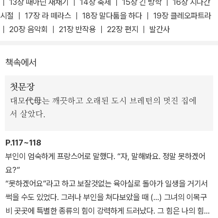
교장 베끄 부인, 의사인 존 선생, 동료 문학 교사인 뽈 선생, 독립적인
｜ 13장 때아닌 재채기 ｜ 14장 축제 ｜ 15장 긴 방학 ｜ 16장 지나간
루시와 대비되는 여성들로 그려지는 폴리와 지네브라 등 개성 강한
시절 ｜ 17장 라 떼라스 ｜ 18장 말다툼을 하다 ｜ 19장 클레오파트라
주변 인물들 사이에서 겪는 기쁨과 슬픔, 유대와 갈등이 흥미진진하
｜ 20장 음악회 ｜ 21장 반작용 ｜ 22장 편지 ｜ 발간사
게 펼쳐진다. 작품의 배경인 프랑스어를 사용하는 가상의 국가 라바
스꾸르는 벨기에를, 빌레뜨는 벨기에의 수도 브뤼셀을 모델로 했다.
책속에서
샬럿 브론테가 실제로 2년여간 브뤼셀의 기숙학교에 머물며 수학하
고 교사로 일했던 경험을 바탕으로 썼다.
첫문장
대모代母는 깨끗하고 오래된 도시 브레턴의 멋진 집에
서 살았다.
P.117~118
부인이 엄숙하게 프랑스어로 말했다. “자, 말해봐요. 정말 못하겠어
요?”
“못하겠어요”라고 하고 보잘것없는 육아실로 돌아가 일생을 거기서
썩을 수도 있었다. 그러나 부인을 쳐다보았을 때 (…) 그녀의 이목구
비 곳곳에 특별한 종류의 힘이 강력하게 드러났다. 그 힘은 나의 힘과