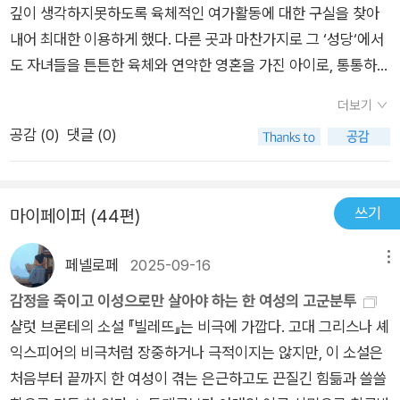
깊이 생각하지못하도록 육체적인 여가활동에 대한 구실을 찾아
지만 곧 괜찮아졌다. 불운을 현실로 받아들이는 것도 힘들었지만,
내어 최대한 이용하게 했다. 다른 곳과 마찬가지로 그 ‘성당‘에서
나는 원래 상황을 이상화하기엔 너무 무미건조한 성격이라 불운
도 자녀들을 튼튼한 육체와 연약한 영혼을 가진 아이로, 통통하
을 과장할 수도 없는 사람이었다. - P55시중 들던 하녀가 결혼을
고, 혈색 좋고, 건장하고, 명랑하고, 무지하고, 생각하지 않고 의
하게 되어 그 일을 할 적임자를 찾은 것이다. 하지만 루시는 하녀
더보기
문을 제기하지 않는아이로 길러내려고 애썼다. '먹고, 마시고, 살
일을 오래도록 할 수 없었다. 먼저 떠난 연인을 그리워하다 마치
공감 (
0
)
댓글 (0)
아라!' 성당은 말했다. '너희는 육체를 돌보고 영혼은 내게 맡겨라.
몬드 여사가 숨을 거둔 것이다. 이제는 정말 자립해야 할 때가 찾
내가 영혼을 치료하고인도하겠노라. 끝까지 영혼을 보살펴주겠
아왔다. 그렇게 그는 영국을 떠나 '라바스꾸르라' 나라의 '빌레뜨'
노라.'- P198
도시에 도착한다. 당시 여성들이 단독으로 감행할 수 있는 일이
쓰기
마이페이퍼 (44편)
얼마나 있었을까 싶은데 주인공은 어려운 상황에서 떨어져 나가
지 않고 고통을 수용하며 기꺼이 앞으로 나간다. 나는 그의 태도
페넬로페
2025-09-16
메뉴
가 인생에서 중요하다 여겨졌다. 내겐 잃을 것이 없었다. 말로 다
감정을 죽이고 이성으로만 살아야 하는 한 여성의 고군분투
할 수 없을 만큼 싫은 과거의 황량한 삶으로는 결코 되돌아가고
샬럿 브론테의 소설 『빌레뜨』는 비극에 가깝다. 고대 그리스나 셰
싶지 않았다. 지금 하려는 일에서 실패한들 나 말고 고통을 당할
익스피어의 비극처럼 장중하거나 극적이지는 않지만, 이 소설은
사람이 누가 있는가? 내가 먼 곳에서 ‘집에서 먼 곳에서‘라고 말
처음부터 끝까지 한 여성이 겪는 은근하고도 끈질긴 힘듦과 쓸쓸
하려 했으나 내게는 집이 없었다―잉글랜드에서 먼 곳에서 죽은