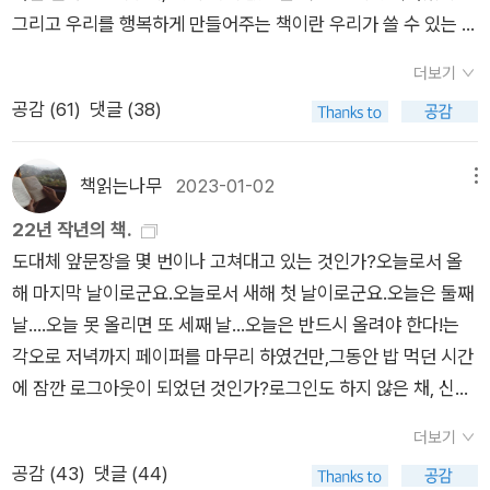
가 나 대타로 뛰게 된 루시. 주어진 역할에 충실하자고만 생각했
품은 그중에서도 악명이 높은 축에 속할 듯하다. 여러 작가들 마
그 책 읽었고 폴의 죽음에 대해서.. 그렇게 생각했던 것 같은데?!
그리고 우리를 행복하게 만들어주는 책이란 우리가 쓸 수 있는 책
빈둥대지 않는가. 밝고 부드러운, 이성의 적이자 우리의 상냥한
으나 막상 자신도 모르게 빠져듬을 느끼고 소스라치게 놀란다. 이
저도 도중에 읽기를 포기할 정도로 프루스트만의 장황한 묘사와
하는 생각이 들어 내가 쓴 글을 부랴부랴 찾아봤다. 나는 백자평
이겠지. 꼭 써야 한다면 말이야 하지만 우리는 재앙 같은 영향을
‘구원자’이며, 신성한 ‘희망’인 ‘상상’에게 말이다. 끔찍한 복수가
윽고 잠자던 내면의 본성이 튀어나오면 어쩌나 하는 불안감에 그
강박적으로까지 느껴지는 비유들은 종종 인내심을 필요로 한다.
을 썼고,이렇게 썼다.딱히 인간을 사랑하는 것 같지는 않고 식탐
더보기
주는 책이 필요해. 가슴 깊이 슬프게 하는, 자기보다 더 사랑했던
되돌아오리라는 것을 알면서도 우리는 이따금 한계를 넘어서기
는 자신의 감정을 옥죈다.그날 밤 내가 느끼고 해낸 일은 전혀 예
하지만 프루스트가 펼쳐놓은 풍경에 제대로 빠져들면 마치 암벽
도 없어 보이는(!) 샬럿 브론테는 여성에게 쾌락과 자유가 동시에
공감 (
61
)
댓글 (38)
이의 죽음 같은 책이, 세상에서 멀리 떨어진 숲속으로 사라지는
도 하며, 또 그래야 한다. ‘이성’은 악마처럼 복수한다. ‘이성’은 늘
상치 못한 일이었다. 황홀경에 빠져 제7의 하늘로 승천하리라고
등반에 중독된 사람처럼 남들에게는 비이성적이고 고통스럽게
주어질 순 없다는 것을 너무나 잘 알고 있었다. 존도 뽈도 둘다 싫
것 같은 자살 같은 책이 말이야. 책은 우리 안의 얼어붙은 바다를
계모처럼 내게 독기를 품고 대했다. 내가 ‘이성’을 따르는 것은 애
예상하지 못하는 것과 마찬가지였다. 나는 다른 사람의 비위를 맞
느껴지는 가파른 벽이 희열의 순간들로 채워진다. 사랑하는 사람
다!! 했던 나를 숙연해지게 만드는 결말, 그러나 비로소 어디에도
깨부수는 도끼여야 해. 나는 그렇게 믿어.-「엘렌 식수. 글쓰기 사
정 때문이 아니라 두려움 때문이었다.…‘이성’은 겨울밤 차가운
책읽는나무
2023-01-02
메뉴
추기 위해 꺼림칙하고 불안하고 냉담한 마음으로 하는 수 없이 그
에게는 우리가 언제나 인지하지는 못하지만 추구하는 어떤 꿈이
매이지 않는 삶. -2022년 12월 19일 백자평아니, 나도 그랬네?
다리의 세칸」 갈수록 비극에 끌린다. 세상이 코럴 블루만은 아
눈 위로 자주 나를 내쫒으면서 개들이 갉아먹다 버린 뼈다귀나 먹
역을 받아들였으나, 곧 몸이 달아올라 흥미와 용기를 가지고 연기
22년 작년의 책.
들어 있다. 베르고트나 스완에 대한 믿음은 내가 질베르트를 사랑
나도 폴의 죽음을 숙연하다고 해놓고서는 바로 '비로소 어디에도
니란 사실을 깨달아서 그런 거겠지. 누구나 백지에서 삶을 시작하
으라며 던져주었다. 자기 창고에는 내가 먹을 게 없다고 딱 잘라
를 했다. 그러나 다음 날 그 일을 다시 생각해보자 그 아마추어 연
도대체 앞문장을 몇 번이나 고쳐대고 있는 것인가?오늘로서 올
하게 했고, 질베르 르 모베 에 대한 믿음은 게르망트 부인을 사랑
매이지 않는 삶'이라고 해놨네? 케이트 밀렛 후계자세요? 남자의
지만 모두 같은 과정을 겪지 않는 것처럼 내 경우 다소 순진한 시
말하면서, 더 나은 음식을 요구할 권리가 내겐 없다고 모질게 굴
기를 잘한 것이라고는 생각할 수 없었다. 그리고 뽈 선생의 부탁
해 마지막 날이로군요.오늘로서 새해 첫 날이로군요.오늘은 둘째
하게 했다. 그리고 지극히 고통스럽고 질투 어린, 그리하여 지극
죽음에 자유를 느껴버린 나란 여자... 하-나는 남자들에게 좋은 여
기가 길었고 그 때문에 감정적 파고를 주변인들보다는 겪었다.
면서…-빌레뜨 1 중에서]
을 들어주고 내 힘을 한번 시험해본 것은 기뻤지만, 다시는 그런
날....오늘 못 올리면 또 세째 날...오늘은 반드시 올려야 한다!는
히 개인적인 일로 보였던 알베르틴에 대한 나의 사랑에는 얼마나
자가 결코 될 수 없어.....자, 이 책의 놀라운 많은 부분들 중에서
(내 삶의 디테일을 잘 아는 절친은 '니 인생 참 파란만장하다'라고
일에 말려들지 않겠다고 결심을 굳혔다. 이번 일로 연극적 표현에
각오로 저녁까지 페이퍼를 마무리 하였건만,그동안 밥 먹던 시간
광대한 넓이의 바다가 마련되었던가! -마르셀 프루스트. 되찾은
내가 오늘 얘끼하고 싶은 부분은 케이트 밀렛이 '에릭슨'의 책 [W
했었다)그래서 였을까? 한동안 트위터를 했을때 잔인한 걸 많이
대한 강렬한 흥미가 내 본성의 일부인 것을 알게 되었다. 새로 발
에 잠깐 로그아웃이 되었던 것인가?로그인도 하지 않은 채, 신나
시간 2.샬럿 브론테,빌레뜨이 소설을 읽는 동안 얼마나 많이 울
omanhood and the Inner Space]을 언급한 부분이다. 함께
찾아봤다. 범죄수사물도 중독자처럼 즐겼고 당시엔 두려우면서
견된 이 재능을 소중히 여기고 발휘한다면 나에게 환희의 세계가
게 글을 썼던 것이다.뾰로롱~ 날아가버린 아까운 시간들!ㅜㅜ내
고 웃었는지 모르겠다. 최재천 교수가 [이기적 유전자]를 쓴 리처
읽어보자.에릭슨이 여자아이의 놀이를 단순히 수동적이 아니라
도 두려운 것들을 찾는 내 심리를 기이하다고만 생각했다. 마음에
더보기
주어질 수도 있었다. 용기와 소망은 한쪽으로 치워 놓아야 했다.
가 이래서 컴으로 접속해서 글을 쓰지 않건만, 일목요연하게 책
드 도킨스를 처음 만난 일화를 떠올려 본다. 미리 약속을 잡고 방
평화주의적이라고 말하는 부분은, 여성의 '영역'이 인형의 집과
공존하는 공존이 불가능할것 같은 감정들이 가장 그 사람을 잘 드
공감 (
43
)
댓글 (44)
그래서 나는 그것들을 결의의 자물쇠로 잠가두었다. 그 후로 '시
한 권씩 올려 글을 쓰려면 컴으로 접속할 수밖에 없는데,부글부글
문했음에도 도킨스는 얼마간 최재천 교수를 문 앞에 그대로 세워
같은 내적 공간이 아니라 세계 자체가 될 때는 그 어떤 사회적 실