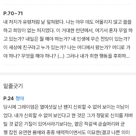
는 종류가 달랐다. 그것은 동정도 일체감도 순종도 아닌 감정을 일깨
웠다. 나는 위로받은 것도 설득당한 것도 압도된 것도 아닌 상태로 서
P.70~71
있었다. 마치 정반대로 타고난 두개의 힘이 결전을 벌이는 것만 같았
내 처지가 유령처럼 날 덮쳐왔다. 나는 아무 데도 어울리지 않고 쓸쓸
다. 갑자기 나의 자신 없음, 즉 야심 없는 태만함이 부끄러워졌다.
하고 희망이 없는 처지였다. 이 거대한 런던에서, 여기서 혼자 무얼 하
“앞으로 갈 거예요, 뒤돌아 갈 거예요?” 그녀는 손가락으로 처음에는
고 있는가? 내일은 뭘 해야 하는가? 내 인생에 무슨 전망이 있는가?
사택과 통하는 작은 문을 가리키고 다음에는 교실로 통하는 커다란
이 세상에 친구라고 누가 있는가? 나는 어디에서 왔는가? 어디로 가
이중문을 가리키며 물었다.
야 하나? 무엇을 해야 하나? (…) 그러나 내가 취한 행동을 후회하지
“앞으로 가겠어요.” 내가 말했다.
않았고 돌이키고 싶지도 않았다. 뒤로 물러서는 것보다는 앞으로 나
아가는 것이 나았고, 아무리 좁고 험난해도 조만간 길이 열려 앞으로
나아갈 수 있다는 강력하고도 막연한 생각이 다른 감정들보다 훨씬
밑줄긋기
설득력 있게 다가왔다.
P.24
청아
당시에 그레이엄은 열여섯살 난 왠지 신뢰할 수 없어 보이는 미남이
었다. 내가 신뢰할 수 없어 보인다고 한 것은 그가 정말로 신의를 저버
릴 것 같은 기질이 있어서라기보다는, 옅은 적갈색 곱슬머리와 균
형 잡힌 유연한 몸매와 종종 매력적이면서도 미묘한(결코 나쁜 의미