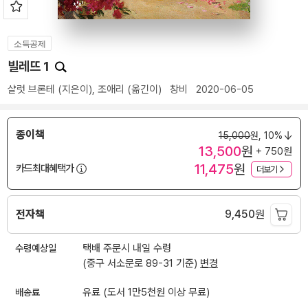
소득공제
빌레뜨 1
샬럿 브론테
(지은이),
조애리
(옮긴이)
창비
2020-06-05
종이책
15,000
원,
10%
13,500
원
+ 750원
11,475
원
카드최대혜택가
더보기
전자책
9,450
원
수령예상일
택배 주문시 내일 수령
(중구 서소문로 89-31 기준)
변경
배송료
유료 (도서 1만5천원 이상 무료)