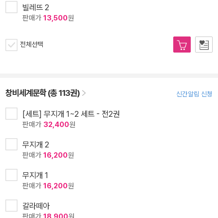
빌레뜨 2
판매가
13,500
원
전체선택
창비세계문학 (총 113권)
신간알림 신청
[세트] 무지개 1~2 세트 - 전2권
판매가
32,400
원
무지개 2
판매가
16,200
원
무지개 1
판매가
16,200
원
갈라떼아
판매가
18,900
원