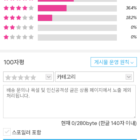
레뜨』에 나타난 샬럿 브론테와 당대 독신 여성들의 삶 ‘여성의 영
36.4%
역은 가정’이라는 빅토리아 시대 성 이데올로기 속에서 아버지가
18.2%
목사였던 샬럿 브론테와 같은 중간계급 여성의 취업은 예외적인
0%
일이었다. 일자리 자체가 없기도 했지만 여성의 취업을 바라보는
0%
사회적 시선 역시 곱지 않았다. 하지만 19세기에 걸쳐 독신 여성
의 수는 오히려 점차 불어났다. 주로 하녀나 잡부로 일했던 하층
계급이 아닌 이들 독신 여성들이 가족의 도움 없이 생계를 해결할
100자평
게시물 운영 원칙
수 있는 거의 유일한 길은 가정교사나 교사가 되는 것이었다. 가
정교사는 연평균 20~30파운드의 보수를 받았는데, 이는 요리사
카테고리
나 집사보다 적었고, 가정부나 마부나 하녀보다 그다지 높지 않았
다. 일의 성격이 명확하게 규정되지 않아 때로는 유모나 하녀의
역할까지 겸했으며, 다른 피고용인들 사이에서 어느 쪽에도 속하
지 못한 채 심리적으로 고립감을 느끼기도 했다. 실제로 샬럿 브
론테는 가정교사로 일했으며, 그 일을 무척 싫어했다. 그 경험이
현재
0
/280byte (한글 140자 이내)
『제인 에어』에 반영되어 있으며, 『빌레뜨』에서도 그에 관한 언급
스포일러 포함
을 살펴볼 수 있다. 많은 제약이 따르는 가정교사보다는 독립성이