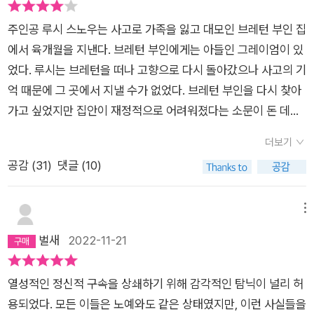
주인공 루시 스노우는 사고로 가족을 잃고 대모인 브레턴 부인 집
에서 육개월을 지낸다. 브레턴 부인에게는 아들인 그레이엄이 있
었다. 루시는 브레턴을 떠나 고향으로 다시 돌아갔으나 사고의 기
억 때문에 그 곳에서 지낼 수가 없었다. 브레턴 부인을 다시 찾아
가고 싶었지만 집안이 재정적으로 어려워졌다는 소문이 돈 데다
가 연락도 끊겨서 갈 수 없게 되었다. 다행히 이웃의 마치몬드 여
더보기
사가 일거리를 찾는다고 하여 찾아간다. '쉬운 일은 아닐 거야.' 그
공감 (
31
)
댓글 (10)
녀는 솔직하게 말했다. '내게 꼼꼼하게 주의를 기울여야 하고 거
의 갇혀 있다시피 지내야 할 테니까.하지만 최근의 네 생활에 비
하면 견딜만할지도 모르지.'나는 곰곰이 생각했다. 물론 그만하면
메뉴
견딜 만해 보이는 게 마땅하다고 속으로 생각했다. 그러나 운명이
벌새
2022-11-21
란 알 수 없는 것이어서 어쩌면 견딜 수 없을지도 몰랐다. 여기 이
방에 갇혀 살면서 남은 청춘을 다 바쳐 남의 고통을 지켜보고 때
열성적인 정신적 구속을 상쇄하기 위해 감각적인 탐닉이 널리 허
로는 신경질도 받아주어야하다니! 아무리 좋게 말해도 이미 사라
용되었다. 모든 이들은 노예와도 같은 상태였지만, 이런 사실들을
진 추억들도 그다지 행복한건 아닌데! 한순간 가슴이 무너져 내렸