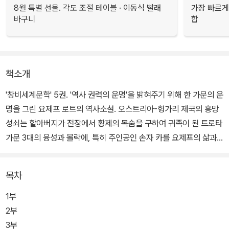
8월 특별 선물. 각도 조절 테이블 · 이동식 빨래
가장 빠르게
바구니
합
책소개
'창비세계문학' 5권. '역사 권력의 운명'을 밝혀주기 위해 한 가문의 운
명을 그린 요제프 로트의 역사소설. 오스트리아-헝가리 제국의 흥망
성쇠는 할아버지가 전장에서 황제의 목숨을 구하여 귀족이 된 트로타
가문 3대의 융성과 몰락에, 특히 주인공인 손자 카를 요제프의 삶과
죽음에 반영되어 있다. 즉, 트로타 가문의 일상사를 통해 합스부르크
제국의 모순을 드러냄으로써 1차 세계대전 후 오스트리아 사회가 안
목차
고 있는 문제의 근원을 파헤친다.
1부
소설은 요제프 트로타가 쏠페리노 전투에서 황제의 목숨을 구하여 마
2부
리아 테레지아 훈장과 폰 지폴리에라는 귀족칭호를 수여받는 것으로
3부