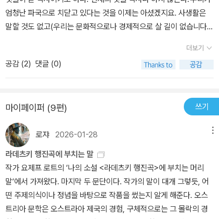
을 넘길 때는 살짝 눈시울이 붉어졌다. 이 작품은 19세기 중반 오스
엄청난 파국으로 치닫고 있다는 것을 이제는 아셨겠지요. 사생활은
트라아-헝가리 제국을 살았던 트로타 가문 3대에 관한 이야기다. 사
말할 것도 없고(우리는 문화적으로나 경제적으로 살 길이 없습니다.)
건은 1859년 이탈리아 북부에서 발생했던 주요 전투를 중심으로 발
모든 것이 새로운 전쟁을 향해 내달리고 있습니다. 저는 우리 인생이
생한다. 당시 이탈리아는 주변 프랑스, 스페인, 프로이센 등과 달리 여
더보기
끝장났다고 봅니다. 야만이 통치하게 됐습니다. 한시도 잘못 생각하
전히 통일하지 못하고 도시국가로 분열되어 오스트리아의 점령을 받
공감 (
2
)
댓글 (0)
지 마십시오. 지옥이 통치하고 있습니다.'요제프 로트(라데츠키행진
았다. 이에 이탈리아 북부 유일한 입헌체제를 갖춘 사르데냐 왕국을
곡, 사보이 호텔의 작가)가 독일 총통으로 히틀러가 임명되자 프랑스
중심으로 이탈리아 통일 운동이 시작된다. 이들은 프랑스를 끌어들여
로 망명하면서 슈테판 츠바이크에게 보낸 편지에 이렇게 썼다. 우리
자신들을 괴롭히던 오스트리아를 깨부쉈으니 바로 솔페리노 전장에
쓰기
마이페이퍼 (9편)
의 지금을 생각해 보게 한다. “현재로부터 도피하여 주관적으로 변형
서였다. 19세기 가장 처참한 전쟁으로 기록된다. 오죽했으면 그곳을
된 과거에서 위안을 찾았다.”오스트리아-헝가리 제국의 몰락으로 각
우연히 지나던 제네바 출신의 청년 앙리 뒤낭이 차마 그냥 지나칠 수
로쟈
2026-01-28
메뉴
민족이 나라를 세웠으나 유대인은 나라를 세우지 못 하고 상실감만
없어 구호 활동을 벌일 정도였다. 그는 나중에 이 전투를 회상하며 국
더해갔다. 유대인을 품어준 오스트리아-헝가리 제국을 이상화하며
라데츠키 행진곡에 부치는 말
제적 구호단체인 적십자를 창설한다.. 당시 이탈리아 민족은 베르디
위안을 찾고자 했다.우리 사회가 불안해질수록, 빈부의 격차가 커지
작가 요제프 로트의 ‘나의 소설 <라데츠키 행진곡>에 부치는 머리
의 음악으로 하나 되어 분기탱천했고, 1848년에 밀라노를 쑥대밭으
고 사회적 불안이 높아지고 안보가 위협될수록 박정희의 향수가 높아
말‘에서 가져왔다. 마지막 두 문단이다. 작가의 말이 대개 그렇듯, 어
로 만들었던 오스트리아의 라데츠키 장군에게 반드시 복수하리라 다
지는 것은 ‘변형된 과거에서 위안’을 찾으려는 심리의 반영일지도 모
떤 주제의식이나 정념을 바탕으로 작품을 썼는지 알게 해준다. 오스
짐했다. 오스트리아는 라데츠키의 성공적인 이탈리아 원정을 기념하
른다. 박정희 때가 빈부의 격차가 고착화되기 시작하고 독재로 인한
트리아 문학은 오스트라아 제국의 경험, 구체적으로는 그 몰락의 경
는 의미로 <라데츠키 행진곡>을 만들었다. 이 역동적인 곡이 연주될
사회적 불안이 높아지고 냉전의 칼바람에 안보가 불안하였음에도 불