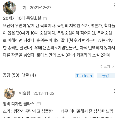
면서도 인간적이고 특징적인 것을 찾아 기록하는 것이 작가의 의무입
끌어가는 인물이다. 겉으로 보면 멀쩡해 보이는데 그의 주변에는 늘
었고, 그 가운데 이디스 워튼의 순수의 시대>와 <황홀한 집>이 포함
로쟈
2021-12-27
메뉴
니다. 역사가 그 가치를 알아채지 못하고 아무 생각 없이 떨어뜨리
죽음이 어른거린다. 우유부단한 성격이 한몫한 듯하다. 이 인간은 생
되어 있다는 건 살짝 충격이었으나..나머지 책들은 정말 대부분 읽지
는 듯보이는 개인의 운명들을 주워모아야 하는 숭고하면서도 겸허
각은 엄청나게 하지만 정작 행동에 옮기지 못하는 부류다. 덕분에 카
20세기 10대 독일소설
않은 책들이다. 그러나 고맙(?)게도 읽어보려고 생각중이었던 책들
한 임무를 작가는 맡고 있습니다.- P481
를 트로타의 내면 묘사는 질리도록 볼 수 있다. 여러 죽음을 겪으며 트
오전에 우연히 알게 된 목록이다. 독일의 저명한 작가, 평론가, 학자들
이 보여서..읽으라는 계시가 아닐까 하는 생각을 했다. 소개된 스물여
로타 또한 내면의 상처를 입고 서서히 파괴된다. 그의 모습은 마치 더
이 꼽은 '20세기 10대 소설'이다. 독일소설이라 적어지만, 독어소설
섯작가 가운데,읽어 보려고 했던 책들부터 골랐다. 세 권을 무사히(?)
는 손쓸 수 없이 몰락하고 있는 합스부르크 제국과 다를 바 없다. 그의
로 이해하면 되겠다. 순위는 아래와 같다(복수의 번역본이 있는 경우
끝낼수 있게 되기를...^^
할아버지는 황제 대신 총을 맞으면서 쓰러져가는 제국을 구했다. 그
한 종씩만 골랐다). 우베 욘존의 <기념일들>만 아직 번역되지 않아서
의 손자인 트로타는 누구도 구해줄 수 없을 것처럼 보인다. 스스로 구
다른 작품을 넣었다. 토마스 만의 소설 3편과 카프카의 소설 2편이 포
원하지 않으면 안 된다…. 트로타는 두 번의 죽음 경험 후 속죄하는
함된 게 눈길을 끈다. 두 작가가 20세기 독일문학의 절반인 셈. 이제
더보기
마음으로 제국 동쪽 국경으로 간다. 귀족이라면 응당 기병을 해야 했
까지 강의에서는 6편의 소설을 읽었다...20세기 10대 독일 소설1. 로
공감 (
53
)
댓글 (4)
으나 총병대대 소위로 부임한다. 발에 땀이 나도록 뛰어다니며 정신
베르트 무질, <특성 없는 남자>(1930-43) 2. 프란츠 카프카, <소송
수양을 하려는 계획이었겠으나 현실은 그렇지 못했다. 그 오지에서
>(1925) 3. 토마스 만, <마의 산>(1924)4. 알프레드 되블린, <베
어떻게 젊은 혈기를 막을 수 있을까. 트로타는 사랑에 빠지게 되는데
를린 알렉산더 광장>(1929) 5. 귄터 그라스, <양철북>(1959)6. 우
빅슬립
2013-11-22
메뉴
이 여성도 역시 유부녀, 게다가 부대 근처에 카지노가 들어오며 인간
베 욘존, <기념일들>(1970-83)*미번역 7. 토마스 만, <부덴브로크
창비 디자인 클라스
의 원초적 욕망을 자극한다. 이제 무슨 일이 안 일어나면 이상하겠지.
가의 사람들>(1901)8. 요제프 로트, <라데츠키 행진곡>(1932) 9.
초기 : 굉장히 무난하고 심플함 너무 미니멀해서 좀 심심한 느낌
이렇게 서사는 결말을 향해 질주한다…. 삼대에 걸쳐 펼쳐지는 트로
프란츠 카프카, <성>(1926) 10. 토마스 만, <파우스트 박사>(194