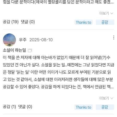
험을 다룬 문학이다(제국의 멜랑콜리를 담은 문학이라고 해도 좋겠
때마다 이탈리아 국민은 얼마나 가슴이 아팠을꼬. 한 제국의 자랑은
구하고 말이다. '수없이 많은 종족이 있을지는 모르겠지만, 민족이란
다). 오스트리아문학의 3대 장편소설로 꼽고 싶은(흥미롭게도 거의
다른 민족에게는 지옥으로 작용했다. 한 사건을 바라보는 관점은 이
더보기
결코 있을 수 없었다...... '소수민족'이란 군수의 생각에 따르면 '불온
같은 시기에 나왔다) 로트의 <라데츠키 행진곡>과 헤르만 브로흐의
렇게 천지차이다. 이런 피튀는 솔페리노의 전장에서 일개 보병 소위
분자'들의 큰 패거리에 지나지 않았다.'오스트리아-헝가리 제국의 관
공감 (
19
)
댓글 (0)
<몽유병자들>, 그리고 로베르트 무질의 <특성 없는 남자>의 공통점
가 오스트리아-헝가리 황제였던 프란츠 요제프 1세를 극적으로 구한
료는 민족주의의 대두와 민족독립국가의 흐름을 읽지 못 했고, 그 눈
이기도 하다. 나머지 두 작품도 묶어서 강의하면 좋겠다...나에게뿐
다. 이를 계기로 그는 솔페리노의 영웅으로 칭송받게 되었으며 귀족
어두운 관료들로 오스트리아-헝가리 제국은 1차 세계대전의 화마 속
만 아니라 나와 마찬가지로 조국과 세상을 잃고 외국을 떠도는 많
의 작위까지 받기에 이른다. 이렇게 트로타 가문이 새롭게 신흥귀족
우주
2025-08-10
메뉴
에서 공중분해됐다. 우리 나라는 그와 다를까? 시대에 뒤떨어진 정치
은 동포들에게 잘 알려지고 친숙한 오스트리아는 이 나라가 있을 당
으로 편입된다. 이후 그의 아들 프란츠 트로타는 군인이 아닌 모라비
소설이 하는일
권과 관료, 갱상도의 '나라를 팔아먹어도 1번'이라는 정신분열을 보면
시에는 수출용 오페레타들에서 드러났었으며, 망한 뒤에는 싸구려 수
아 지역 작은 마을의 군수가 된다. 보통 아비의 직업을 아들이 따르지
이 책을 쓴 저자에 대해 아는바가 없었기 때문에 더 잘 읽어낼(?)수
더하면 더하지 덜하지 않다는 불안이 엄습한다.
출 영화들에서 그려지고 있는 오스트리아와는 전혀 다릅니다. 나
만, 솔페리노의 영웅은 국가가 자신의 행동을 왜곡 보도하는 것을 보
있었던 건 아닌가 싶다. 소설을 읽는 일..예전에는 그냥 읽었다면 지금
는 트로타라는 기이한 가문을 알게 되고 사랑했으며, 이들에 관해 나
고 실망해 전역했고 아들은 절대 군인으로 만들지 않겠다 다짐했기
은 정말 '읽는 일' 이란 어떤 의미가 나도 모르게 부여된 기분으로 읽
의 책 <라데츠키 행진곡>에서 이야기하려고 합니다. 이들은 오스트
때문이다. 아비가 제국에 실망해 등을 돌렸다면 아들 프란츠는 황제
고 있는 것 같아서, 소설에 대한 이러저러한 생각들에 대해 많은 부분
리아인에 섞여 사는 스파르타인이었습니다. 우리는 트로타 가문의 융
를 대리해 군수로서 마을을 잘 다스린다. 흠잡을 데 없이 완벽해 보인
공감할 수 있어 좋았다. 공감을 하게 되었다는 건, 책에서 언급된 책들
성과 몰락을 보며 저 으스스한 역사의 의지를 깨닫고, 역사는 한 가족
다. 그래도 하나를 굳이 찾아보자면 그의 아들 카를 트로타 정도 되겠
을 찾아 읽어봐야지 하는 마음으로 이어진다는 뜻이다. '최근에 읽으
의 운명에서 역사 권력의 운명을 보여준다는 것을 느껴도 좋으리
다. 군수 역시 자신의 아버지와 달리 아들이 다른 직업을 갖기 원했고
더보기
면서 큰 즐거움을 준 하지만 잘 알려지지 않은 소설과 소설가의 목록
라 생각합니다.민족들은 사라지고 제국들은 없어집니다. (사라지
출세를 위해 군인만 한 것이 없었다. 아들 카를 트로타는 일곱 살부터
공감 (
1
)
댓글 (0)
을 만들어냈다'/194쪽앞서 소개한 책들은 정말 거의 다 읽었다면,잘
는 것들로 역사는 이뤄집니다) 사라지고 없어지는 것 중에서 기이하
기숙학교에 들어가 소년사관학교를 거쳐 소위가 되는, 전체 서사를
알려지지 않은 책은 정말 대부분 읽지 않았다는 사실에 놀라움이 있