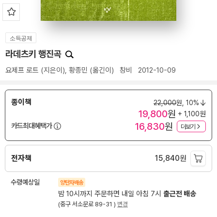
소득공제
라데츠키 행진곡
요제프 로트
(지은이),
황종민
(옮긴이)
창비
2012-10-09
종이책
22,000
원,
10%
19,800
원
+ 1,100원
16,830
원
카드최대혜택가
더보기
전자책
15,840
원
수령예상일
양탄자배송
밤 10시까지 주문하면 내일 아침 7시
출근전 배송
(중구 서소문로 89-31 )
변경