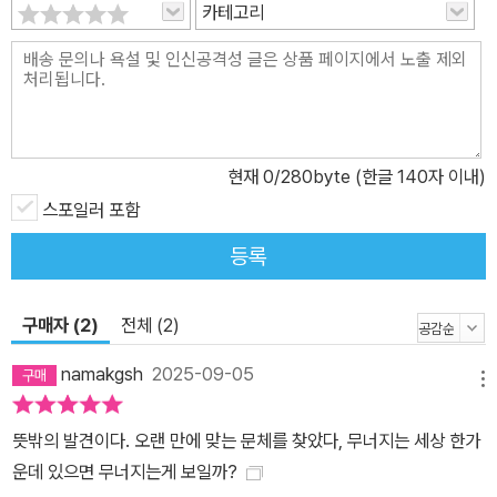
카테고리
시공간에서 우리와 닮은 삶을 만나게 해주고, 가보지 못한 길을 걷게
하며, 그 길 끝에서 새로운 길을 열어주기를 소망한다. 또한 무한경쟁
에 내몰린 젊은이와 청소년들에게 삶의 소중함과 기쁨을 일깨워주기
를 바란다. 목록을 쌓아갈수록 ‘창비세계문학’이 독자들의 사랑으로
무르익고 그 감동이 세대를 넘나들며 이어진다면 더없는 보람이겠다.
현재
0
/280byte (한글 140자 이내)
스포일러 포함
등록
구매자 (2)
전체 (2)
namakgsh
2025-09-05
메뉴
뜻밖의 발견이다. 오랜 만에 맞는 문체를 찾았다, 무너지는 세상 한가
운데 있으면 무너지는게 보일까?