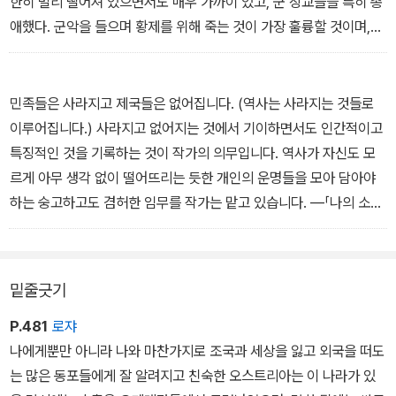
한히 멀리 떨어져 있으면서도 매우 가까이 있고, 군 장교들을 특히 총
애했다. 군악을 들으며 황제를 위해 죽는 것이 가장 훌륭할 것이며,
「라데츠키 행진곡」을 들으며 죽는 것이 가장 편안할 것이었다. 카를
요제프의 머리 둘레에 탄환들이 장단 맞춰 핑핑 날아다니고, 군도 칼
날이 번득거리는 것 같았다. 몸과 마음이 행진곡의 신명나는 경쾌함
민족들은 사라지고 제국들은 없어집니다. (역사는 사라지는 것들로
에 빠져들고 이 음악의 드럼 장단에 도취됐다. 자신의 피가 진홍색으
이루어집니다.) 사라지고 없어지는 것에서 기이하면서도 인간적이고
로 가느다랗게 흘러나와 트럼펫의 반짝이는 황금색과 팀파니의 짙은
특징적인 것을 기록하는 것이 작가의 의무입니다. 역사가 자신도 모
검은색과 씸벌즈의 우쭐한 은색에 스며드는 듯했다. ―본문에서
르게 아무 생각 없이 떨어뜨리는 듯한 개인의 운명들을 모아 담아야
하는 숭고하고도 겸허한 임무를 작가는 맡고 있습니다. ―「나의 소설
『라데츠키 행진곡』에 부치는 머리말」에서
밑줄긋기
P.481
로쟈
나에게뿐만 아니라 나와 마찬가지로 조국과 세상을 잃고 외국을 떠도
는 많은 동포들에게 잘 알려지고 친숙한 오스트리아는 이 나라가 있