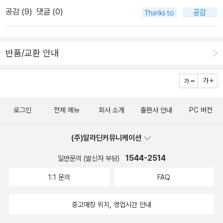
에게도 랄라랜드로의 초대장이 날아들었으면 좋겠다.... 이런 생각을
서 가장 주목받는 비평가이자 젊은 지식인 ‘사사키 아타루’. 그는 일본
왔다. 시공사판 <돈키호테>의 아성을 무너뜨릴 수 있을 것인가?
공감 (
9
)
댓글 (0)
하고 있을 때 눈에 띄는 우타노 쇼고의 '우리집에 놀러오세요'는 책읽
에서 대표적인 비평가로 자리 잡은 아사다 아키라, 아즈마 히로키의
네번째 작품으로는 오스트리아 작가 요제프 로트의 <라데츠
기의 소일거리만 즐기는 내게 닥쳐온 아이러니 일런지. 한때 한
뒤를 잇는 사상가로 인정받고 있다. 사사키 아타루의 첫 책 <야전과
키 행진곡>이다. 국내 초역 작품이다. 다섯번째 작품은 중국작가 딩
국소설만 읽었던 시기가 있었다. 저자를 가리지 않고 읽었던 기억이
영원 - 라캉, 르장드르, 푸코>는 사상계와 독자로부터 폭발적인 관심
링의 중단편집인 <내가 안개마을에 있을 때>인데 지만지에서 <소피
반품/교환 안내
있지만 왠지, 시대를 말하지 않는 책을 읽은 기억은 없다. 오랫동안 잊
을 받았다. 이 책이 출간된 이후 2년 만에 발표된 <잘라라, 기도하는
의 일기>라는 제목으로 작품이 하나 출간된 적이 있다. 그 책의 역자
고 있었는데 최근에 나오는 소설들을 보니 현대사에 있어 우리가 한
그 손을>은 국내에 처음 소개되는 사사키 아타루의 신작으로, 책과
와 이 책의 역자는 동일인이고 이 작품은 초역이다. 여섯번째로 톨스
번쯤은 언급하고 넘어가야 하는 부분들을 끄집어내주고 있는 책들이
혁명에 관한 저자의 사상이 담긴 에세이다.
제목도, 책소개도 호감가
토이의 <이반 일리치의 죽음>이 선정되었다. 일곱번째 작품
많이 나오는 것 같아. 이제야 이런 책들이 눈에 띄는 건, 어쩌면 그동
지 않지만, 책 내용은 친근하게 읽혔다. 이런 책들도 다시 담아
은 코바야시 타키지의 <게 가공선>이다. 이미 <게 공선>으로 일본에
로그인
전체 메뉴
회사 소개
출판사 안내
PC 버전
안 내가 전혀 관심을 갖지 않으려했던 탓일지도 모르겠지만.
보고요. 네, 오늘은 인문학 코너에서 놀다 왔어요. 그리고, 알
서 몇년전 돌풍을 일으킨 작품이다. 한국에서도 그 영향으로 좀 팔린
우연찮게 발견했다. 책 표지를 보니 역시 세계고전문학은 단순
라딘 서점에서 챙긴 신간들은 윌리엄 포크너 <소원을 비는 나
걸로 안다. 여덟번째로는 모파상의 <삐에르와 장>이다. 안찾아보면
(주)알라딘커뮤니케이션
한 책읽기만이 아니라 책 자체를 좋아하는 이들을 위한 모음집,이라
무> 윌리엄 포크너가 올 해 저작권 끝나는 작가였던가? 그런듯. 포
모르니까 이것도 찾아봤더니 초역은 아니다 을유문화사에서 1988년
는 걸 새삼 생각하게 된다. 세계문학전집의 대열에 드디어 창비도 동
크너의 유일한 동화. 한 소녀가 환상적인 세계에서 기상천외한 모험
1544-2514
일반문의 (발신자 부담)
모파상의 다른작품과 묶어 출간한 적이 있다. 아홉번째로 도스토예프
참하게 되는 것인지. 위대한 고전문학은 변함이 없는 것이겠기에 기
을 통해 어른들의 세계를 조금씩 알아가면서, 폭력의 폐해를 목격하
스키의 <지하에서 쓴 수기>다. <지하로부터의 수기> <지하 생활자
1:1 문의
FAQ
존의 다른 출판사에서 나오는 고전문학전집과 겹치는 책들이 없을수
고, 사랑과 생명과 자연이 얼마나 소중한지를 깨닫는 과정을 그린 이
의 수기>등 여러가지 제목이 있지만 가장 부드러운 제목으로 결정을
는 없겠지만, 그래서 일개 독자로서 괜히 고민이 되는 건 사실이다. 기
야기이다. 윌리엄 포크너의 국내 최고 전문가 김욱동 교수의 해설이
했다고 한다. 뭐가 원뜻에 더 맞는지는 잘 모르겠다. 열번째로는 카뮈
중고매장 위치, 영업시간 안내
왕이면 전집,이기 때문에 동일한 출판사의 책들을 모두 모으고 싶지
60쪽에 걸쳐 실려 있다. 강풀 <안녕, 친구야> 표지에는 청운이인
의 <전락>이다. 이 역시 책세상에서 이미 번역된 적이있다. 책 뒷날