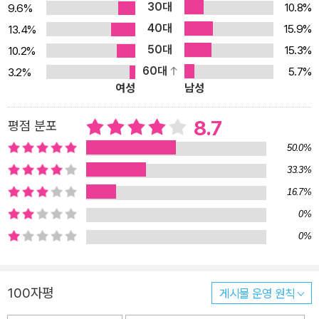
30대
10.8%
9.6%
서사적 얼개에도 불구하고 인물의 성격이나 상황에 대해 매우 감각적
40대
15.9%
13.4%
인 문체로 묘사하는 특색을 보여주는 이 소설은 요제프 트로타 소위
50대
가 쏠페리노 전투에서 황제의 목숨을 구하여 마리아 테레지아 훈장과
15.3%
10.2%
폰 지폴리에라는 귀족칭호를 수여받는 것으로 시작된다. 아들 프란츠
60대
5.7%
3.2%
여성
남성
트로타는 “쏠페리노의 영웅”인 아버지를 따라 군인이 되고 싶었지만,
그 아버지의 뜻에 따라 오스트리아-헝가리 제국 관료로서 W군 군수
8.7
평점 분포
로 근무하게 된다. 아들은 행정권력으로써 상징적으로 황제 역할을
50.0%
대행한다. 손자 카를 요제프 트로타는 “쏠페리노의 영웅”인 할아버지
처럼 군인이 되어 황제를 위해 죽겠다고 결심하지만 현실적으로는 마
33.3%
음이 너무 여린 인물로, 동료들의 도박 빚이나 대신 갚아주고 이런저
16.7%
런 애정사에 휘말리기나 하다가 결국 전장에서 어이없는 죽음을 맞이
0%
한다. 아들의 죽음에 절망에 찬 나날을 보내던 아버지 프란츠 또한 황
0%
제의 장례식날 숨을 거둔다. ‘창비세계문학’을 펴내며 1966년 계간
『창작과비평』을 창간한 이래 한국문학을 풍성하게 하고 민족문학과
세계문학 담론을 주도해온 창비가 오직 좋은 책으로 독자와 함께하고
100자평
게시물 운영 원칙
자 하는 마음으로 ‘창비세계문학’을 출간했다. ‘창비세계문학’이 다른