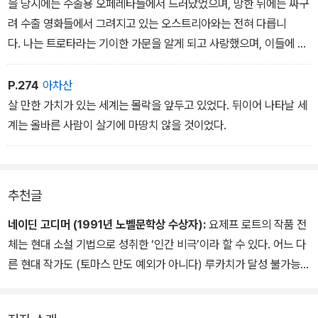
을 당시에는 수출용 오페레타들에서 드러났었으며, 망한 뒤에는 싸구
려 수출 영화들에서 그려지고 있는 오스트리아와는 전혀 다릅니
다. 나는 트로타라는 기이한 가문을 알게 되고 사랑했으며, 이들에 관
해 나의 책 <라데츠키 행진곡>에서 이야기하려고 합니다. 이들은 오
스트리아인에 섞여 사는 스파르타인이었습니다. 우리는 트로타 가문
P.274
아차산
의 융성과 몰락을 보며 저 으스스한 역사의 의지를 깨닫고, 역사
살 만한 가치가 있는 세계는 몰락을 앞두고 있었다. 뒤이어 나타날 세
는 한 가족의 운명에서 역사 권력의 운명을 보여준다는 것을 느껴
계는 올바른 사람이 살기에 마땅치 않을 것이었다.
도 좋으리라 생각합니다.
민족들은 사라지고 제국들은 없어집니다. (사라지는 것들로 역사
는 이뤄집니다) 사라지고 없어지는 것 중에서 기이하면서도 인간적이
추천글
고 특징적인 것을 찾아 기록하는 것이 작가의 의무입니다. 역사
가 그 가치를 알아채지 못하고 아무 생각 없이 떨어뜨리는 듯보이
네이딘 고디머 (1991년 노벨문학상 수상자):
요제프 로트의 작품 전
는 개인의 운명들을 주워모아야 하는 숭고하면서도 겸허한 임무를 작
체는 현대 소설 기법으로 성취한 ‘인간 비극’이라 할 수 있다. 어느 다
가는 맡고 있습니다.
른 현대 작가도 (토마스 만도 예외가 아니다) 루카치가 달성 불가능한
목표라 말했던 (…) 총체성을 성취하는 데 이만큼 근접하지 못했다.