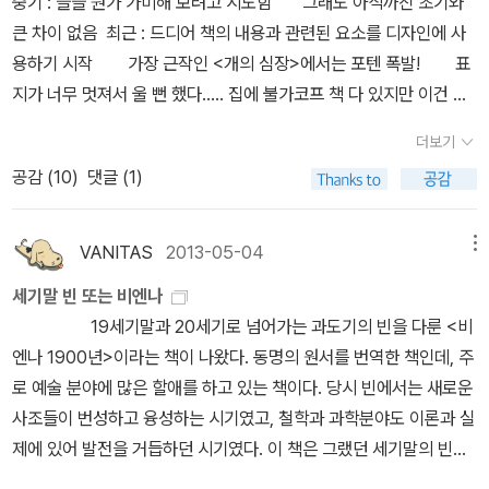
중기 : 슬슬 뭔가 가미해 보려고 시도함 그래도 아직까진 초기와
타 가문 3대의 이야기는 솔페리노 전투 이후 겉보기와는 달리 완전히
7)
큰 차이 없음 최근 : 드디어 책의 내용과 관련된 요소를 디자인에 사
힘을 상실했던 오스트리아 제국의 은유다. 제국이란 문화에는 배타적
용하기 시작 가장 근작인 <개의 심장>에서는 포텐 폭발! 표
이라도 민족에는 포용적이기 마련인데, 당시에도 여전히 저변에 유대
지가 너무 멋져서 울 뻔 했다..... 집에 불가코프 책 다 있지만 이건 또
인에 대한 안 좋은 인식이 있었다는 것은 흥미롭다. 특히 명예를 둘러
살 수 밖에 없어! 1줄요약 : 제발 벽지 매니아라면 창비 빱시다
싼 결투를 보면서 리들리 스콧 영화에서나 벌어질 법한 일이 20세기
더보기
직전까지 제국이라 불리던 곳에서 자행되고 있다는 사실이 놀랍
공감 (
10
)
댓글 (1)
다. 장교들의 명예 규범에 따르면, 자신의 명예가 실추되었다고 느끼
면 상대방에게 결투 신청을 반드시 해야 한다는 것인데…. 그렇지 않
VANITAS
2013-05-04
메뉴
으면 비겁한 자로 낙인찍혀 버리기 때문이다. 기독교 사회의 파문 정
도의 파급력 정도 될까. 단순한 결투가 아니라 한 명이 죽어야 끝나는
세기말 빈 또는 비엔나
합법적 살인인 것이다. 영국, 프랑스 등의 나라에서는 하늘을 나는 기
19세기말과 20세기로 넘어가는 과도기의 빈을 다룬 <비
계까지 나올 판인데 아직 과거에 얽매여 있던 사회 분위기가 오스트
엔나 1900년>이라는 책이 나왔다. 동명의 원서를 번역한 책인데, 주
리아 제국을 결국 몰락으로 몰고 간다. 600년 이상 지속된 전통의 무
로 예술 분야에 많은 할애를 하고 있는 책이다. 당시 빈에서는 새로운
게를 스스로 이기지 못하고 자멸해버린 것이다. 요한 슈트라우스 1
사조들이 번성하고 융성하는 시기였고, 철학과 과학분야도 이론과 실
세가 작곡한 <라데츠키 행진곡>은 오스트리아가 이룩한 영광을 위한
제에 있어 발전을 거듭하던 시기였다. 이 책은 그랬던 세기말의 빈을
마지막 찬가이자 스스로 몰락을 예고한 조가였다. 이처럼 트로타 가
700여점의 도판과 함께 시각적으로 만족감을 주면서 설명한다. 지금