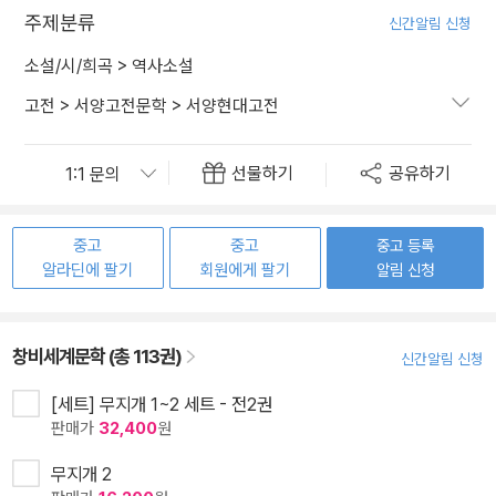
주제분류
신간알림 신청
소설/시/희곡
>
역사소설
고전
>
서양고전문학
>
서양현대고전
선물하기
공유하기
중고
중고
중고 등록
알라딘에 팔기
회원에게 팔기
알림 신청
창비세계문학 (총 113권)
신간알림 신청
[세트] 무지개 1~2 세트 - 전2권
판매가
32,400
원
무지개 2