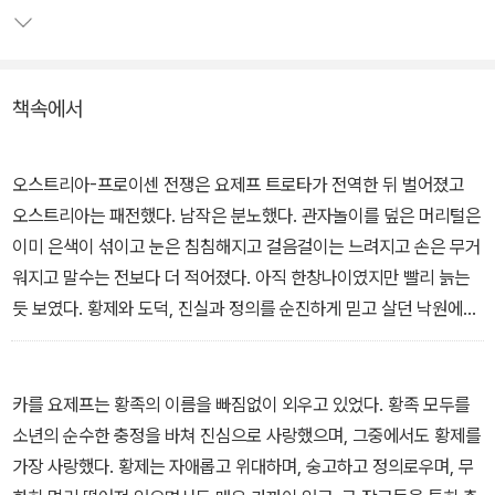
시작된다. 그후 아들 프란츠 트로타가 오스트리아-헝가리 제국 관료
로서 W군 군수로 근무하며 황제 역할을 대행하고, 손자 카를 요제프
트로타는 쏠페리노의 영웅인 할아버지처럼 황제를 위해 죽겠다고 결
책속에서
심하지만 그러기에는 마음이 너무 여린 인물이다. 결국 카를 요제프
는 전장에서 사망하고 절망에 찬 아버지 프란츠 또한 황제의 장례식
날 숨을 거둔다. 국내 초역작.
오스트리아-프로이센 전쟁은 요제프 트로타가 전역한 뒤 벌어졌고
오스트리아는 패전했다. 남작은 분노했다. 관자놀이를 덮은 머리털은
이미 은색이 섞이고 눈은 침침해지고 걸음걸이는 느려지고 손은 무거
워지고 말수는 전보다 더 적어졌다. 아직 한창나이였지만 빨리 늙는
듯 보였다. 황제와 도덕, 진실과 정의를 순진하게 믿고 살던 낙원에서
쫓겨나서, 인고와 침묵에 빠져들어, 소령은 세계, 법의 권력, 황제의
영광을 지탱하는 것이 간계임을 깨달았는지도 몰랐다. ―본문에서
카를 요제프는 황족의 이름을 빠짐없이 외우고 있었다. 황족 모두를
소년의 순수한 충정을 바쳐 진심으로 사랑했으며, 그중에서도 황제를
가장 사랑했다. 황제는 자애롭고 위대하며, 숭고하고 정의로우며, 무