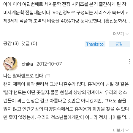
께서는 잘 계시려나. <빌헬름 마이스터의 수업시대> 빠졌고, 또 뭐
아에 이어 여덟번째로 세계문학 전집 시리즈를 본격 출간하게 된 창
빠졌지? 여튼, 독어'독문' 전공했다는, 솔 프렘튼 <내가 고양이를 데
비세계문학 전집때문이다. 90권정도로 구성되는 시리즈가 목표이고
리고 노는 것일까, 고양이가 나를 데리고 노는 것일까?> 셰익스피어
제3세계 작품과 초역의 비중을 40%가량 둔다고한다. (홍신문화사,
와 버지니아 울프를 비롯한 후대 문학가와 사상가들에게 지대한 영향
문예출판사, 혜원, 일신서적, 범우사, 신원문화사, 책세상판 세계문학
더보기
을 미친 몽테뉴의 정신세계를 12가지의 프레임으로 추적한다. 몽테뉴
을 언급하지 않은 이유는 오래된 번역이 너무많고 시리즈가 끝난 출
공감 (
3
)
댓글 (0)
의 유작이자 불후의 고전 <에세>를 바탕으로, 요동치던 사회에서 펄
판사도 있기때문에 제외시켰다.) 시리즈 첫번째 권으로 괴테
떡이던 한 남자의 치열한 사색 속으로 독자들을 안내한다.동물을 좋
의 <젊은 베르터의 고뇌>가 선정되었다. 편집위원인 임홍배 교수의
아했던 몽테뉴는 자신의 저택에서 고양이를 길렀다. 주변의 모든 사
직접번역작이기도 하고 세계문학전집의 상징성과 여러가지를 고려한
chika
2012-10-07
메뉴
물에 의문을 품고 대화를 걸었던 그에게, 고양이는 더없이 좋은 철학
끝에 작품 1번으로 선정했다고 한다. 을유문화사판에서는 <젊은 베
나는 랄라랜드로 간다
적 대상이 되어주었다. 몽테뉴가 자신과 고양이의 관계를 통해 흥미
르터의 고통>이라고 해서 그나마 성에 찼는데 이번에는 아예 원 의미
왠지 제목이 화악 끌려서 그냥 나갈수가 없다. 흥겨움이 넘칠 것 같은
로운 성찰을 보여주는 내용은 그의 저서 <에세>를 통틀어 가장 유명
와 통하도록 고뇌로 번역을 했다. 잘 된 일이라고 본다. (사실 '슬픔'은
'랄라'랜드는 어떤 곳일지.물론 현실과 상상의 경계에서 우리의 청소
한 부분이기도 하다. 제목을 잘 뽑았다고 말하지 않을 수 없다. 이 전
정말 아니기때문이다..) 2번은 미국의 흑인작가 리처드 라이트의 <미
년들이 겪는 실상은 결코 아름다운 것만은 아니겠지만, 그래도 꿈을
에도 한 번 쓰려다 말았는데, 트렌디한 책을 파는 홍대의 인디서점에
국의 아들>인데, 좀 알아보니 창비에서 1993년에 <토박이>라는 제
잃지 않고 인간군상의 다양함속에서도 흥겨움과 희망을 찾을 수 있다
서 이 책 파는 거 보고, 설마 고양이 책으로 아는 걸까? 싶었다. 얇지
목으로 출간된적이 있다. 원제가
이다보니 제목 붙이기가 까다로운듯
면 좋지 않겠는가. 우리의 청소년들에게만이 아니라 점차 나이를 먹
만, 만만한 책이 아닌데, 차라리, 몽테뉴를 읽는게 더 술술 읽히는데.
하다. 내용이야 봐야 알겠지만 <미국의 아들>은 너무 쌩뚱맞은거 아
어가면서 세상살이가 밥벌이의 지겨움처럼 변해가고 있는 나같은 이
사사키 아타루 <잘라라, 기도하는 그 손을> 현재 일본 사상계에
닌가 모르겠다. 세번째 작품으로는 세르반테스의 <돈 끼호테>가 나
더보기