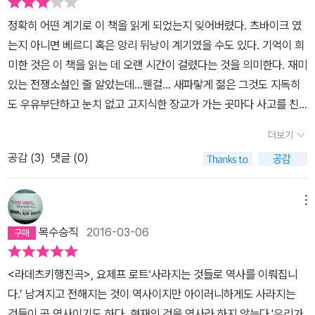
정확히 어떤 계기로 이 책을 읽게 되었는지 잊어버렸다. 츠바이크 였
는지 아니면 베르디 혹은 앙리 뒤낭이 계기였을 수도 있다. 기억이 희
미한 것은 이 책을 읽는 데 오랜 시간이 걸렸다는 것을 의미한다. 재미
있는 전쟁소설인 줄 알았는데…웬걸… 새파랗게 젊은 그것도 지독히
도 우유부단하고 눈치 없고 고지식한 장교가 가는 곳마다 사고를 친
다. 그 중심에는 늘 유부녀가 자리한다. 이 친구는 고통과 시련을 겪고
더보기
깨달음 비스무리한 것을 얻는 듯하다가도 그때뿐이고 다시 과거를 반
공감 (
3
)
댓글 (0)
복한다. 주인공이라면 좀 역경을 통해 변해가는 모습을 보여줘야 할
텐데 그 과정이 너무 지지부진하다. 변하기는 했던가. 이 책을 읽다
가 구석에 처박아 놓고 얼마간 시간이 지나 눈에 띄면 다시 읽다가 후
메뉴
회하고의 반복을 거치다 결국 정신 수양하는 마음으로 엉덩이를 의자
목수승직
2016-03-06
에 고정하고 끝까지 집중해서 읽었다. 좀 더 읽어가면 분명 흥미로운
사건들이 발생하리라는 기대하고. 결국, 기대했던 박진감 넘치는 전
<라데츠키행진곡>, 요제프 로트‘사라지는 것들로 역사를 이뤄집니
투 장면은 초반 솔페리노 전투 몇 줄, 그리고 수미쌍관 구성을 의도했
다.’ 남겨지고 전해지는 것이 역사이지만 아이러니하게도 사라지는
는지 마지막에 제1차 세계대전 중 전투 몇 줄이 전부였다. 마지막 장
것들이 곧 역사이기도 하다. 현재의 것을 역사라 하지 않는다.'우리가