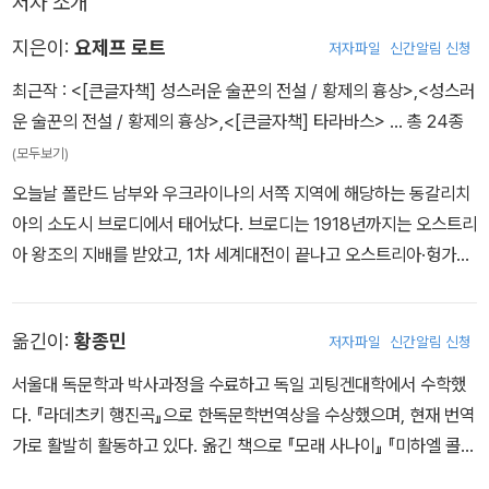
저자 소개
지은이:
요제프 로트
저자파일
신간알림 신청
최근작 :
<[큰글자책] 성스러운 술꾼의 전설 / 황제의 흉상>
,
<성스러
운 술꾼의 전설 / 황제의 흉상>
,
<[큰글자책] 타라바스>
… 총 24종
(모두보기)
오늘날 폴란드 남부와 우크라이나의 서쪽 지역에 해당하는 동갈리치
아의 소도시 브로디에서 태어났다. 브로디는 1918년까지는 오스트리
아 왕조의 지배를 받았고, 1차 세계대전이 끝나고 오스트리아·헝가리
제국이 와해된 뒤에 폴란드 땅이 되었다가 1939년에 소비에트 연방
에 귀속됐다. 어머니 마리아는 주민의 90퍼센트가 유대인으로 구성
옮긴이:
황종민
저자파일
신간알림 신청
된 브로디에 근거를 둔 유대계 상인 집안의 딸이었다. 아버지는 결혼
당시 함부르크 회사에서 곡물 거래 업무를 맡고 있었는데, 출장 중에
서울대 독문학과 박사과정을 수료하고 독일 괴팅겐대학에서 수학했
정신 분열을 일으켜서 정신병원에 이송된 후 실종된 것으로 전해진
다. 『라데츠키 행진곡』으로 한독문학번역상을 수상했으며, 현재 번역
다. 로트는 이후 외가의 도움으로 학교 교육을 마친다. 김나지움에서
가로 활발히 활동하고 있다. 옮긴 책으로 『모래 사나이』 『미하엘 콜하
독일어로 교육을 받고, 갈리치아의 수도 렘베르크 대학에서 한 학기
스』 『게르트루트』 『현대미술, 보이지 않는 것을 보여주다』 등이 있다.