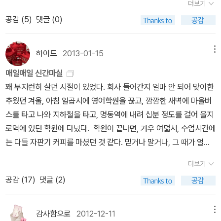
문의 영예도 빛날 수록 심연은 더욱 어두워졌다. 우유부단했던 주인
더보기
우리가 이름좀 들어봤다고 하는 독일어권 인물들이 거의 이 때 출현
공은 몰락의 순간에 무엇인가를 선택해야만 한다. 그것이 인생이다.
공감 (
5
)
댓글 (0)
했다. 클림트, 코코슈카, 바그너, 히틀러, 쇤베르크, 프로이트, 카를 슈
“행복하게 자유롭”살기 위해서.
미트, 비트겐슈타인, 슈테판 츠바이크, 아인슈타인 등 나열하기 조차
버거운 인물들의 향연이 펼쳐진다. 그런 비엔나 혹은 빈에 관
하이드
2013-01-15
메뉴
한 도움이 될 만한 책은 단연 <제국의 종말 지성의 탄생>이다. 독문
매일매일 신간마실
학자들의 오랜 기획과 번역끝에 세상에 어렵게 빛을 보게 된 이 책은,
꽤 부지런히 살던 시절이 있었다. 회사 들어간지 얼마 안 되어 맞이한
좌초의 위기도 겪었지만 출판사와의 조우로 어떻게 빛을 보게 된 작
추웠던 겨울, 아침 일곱시에 영어학원을 끊고, 깜깜한 새벽에 마을버
품이다. 전에는 이 책만 처음 접하니 재미가 없어 잘 읽히지 않았지만,
스를 타고 나와 지하철을 타고, 명동역에 내려 십분 정도를 걸어 을지
바로 앞에 있는 <빈, 비트겐슈타인 그 세기말의 풍경>을 읽고 나니
로역에 있던 학원에 다녔다. 학원이 끝나면, 겨우 여덟시, 수업시간에
뒷 책이 구미가 당기기 시작했다. 한 가지 아쉬운 점은 <빈, 비트겐슈
는 다들 자판기 커피를 마셨던 것 같다. 믿거나 말거나, 그 때가 얼마
타인 그 세기말의 풍경>이 절판이라는 점이다. 번역도 좋고 내용도
나 옛날이냐면, 스타벅스나 겨우 있고, 시애틀즈 베스트 정도가 다른
좋은 책이라 구하고 싶은데 중고가가 너무 높아서 선뜻 손이가지 않
더보기
옵션이었던 시절. 학원에서 시간을 보내기도 하고, 회사에 가장 먼저
는다. 도서관에서만 두 번 빌려 봤는데, 이제는 좀 구해보고 싶다. 빈
공감 (
17
)
댓글 (2)
나가기도 하고, 회사 가는 길에 있던 을지서적에서 책을 보고 가곤 했
에서 합스부르크 제국에 대한 역사를 등안시 하면 이해가 덜 되는게
다. 어제는 반디에서 아침을 시작하고, 오늘은 교보에서 아침을 시작
사실은 사실이다. 합스부르크에 대한 책은 공주대학교출판부에서 나
하니, 그 때 그 시절이 문득 생각났다. 계절도 겨울이고. 강남 교보의
감사함으로
2012-12-11
메뉴
온 이종완 교수의 <합스부르크의 흥망과 성쇠>가 있으니 참고하면