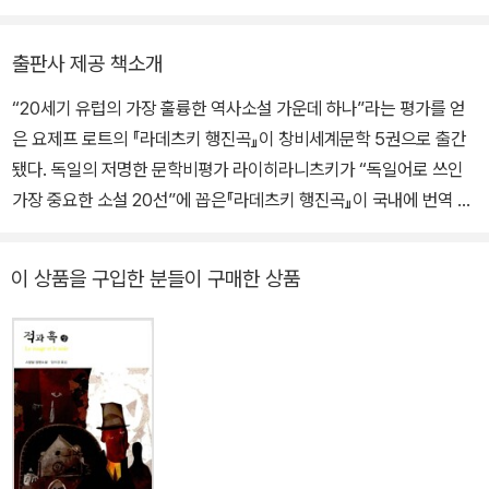
를 마친 후, 1914년 여름 학기에 빈 대학에 등록한다. 빈 대학에서 독
문학 공부를 시작한 로트는 교수직을 꿈꾸지만 좌절되고, 가정교사
출판사 제공 책소개
일과 장학금으로 생활하면서 1916년 첫 단편 〈모범생(Vorzugssch
uler)〉을 발표한다. 전쟁 초기, 평화주의자를 자처하던 로트는 곧 군
“20세기 유럽의 가장 훌륭한 역사소설 가운데 하나”라는 평가를 얻
에 자원입대 후 참전하고, 1917년부터 전쟁이 끝날 무렵까지 브로디
은 요제프 로트의 『라데츠키 행진곡』이 창비세계문학 5권으로 출간
가 속한 리비우 지역에 종군 기자로 파견된다. 1918년 사회주의 잡지
됐다. 독일의 저명한 문학비평가 라이히라니츠키가 “독일어로 쓰인
인 《앞으로(Vorwarts)》에 ‘붉은 로트(der rote Roth)’라는 이름으
가장 중요한 소설 20선”에 꼽은『라데츠키 행진곡』이 국내에 번역 출
로 글을 게재했고, 1929년에는 2년간 뮌헨의 국수주의적 신문에 좋
간된 것은 이번이 처음이다. 작품의 이해를 돕기 위해 1932년 4월 1
은 보수를 받고 기고함으로써 주변으로부터 비난을 받기도 한다. 이
7일 『프랑크푸르트 신문』에 연재를 시작하면서 작가가 쓴 머리말 「나
이 상품을 구입한 분들이 구매한 상품
후 로트는 세계사의 격동기 한가운데에서 언론과 창작을 오가면서 정
의 소설 『라데츠키 행진곡』에 부치는 머리말」과 1차 세계대전의 시작
처 없이 떠도는 생활을 하게 된다. 그는 평생을 여러 지역과 도시, 여
을 알리는, 오스트리아-헝가리 이중제국의 황제 프란츠 요제프 1세의
러 장소를 전전했고 나이가 들어서도 호텔이나 여관에서 거주했다.
대쎄르비아 선전포고문 「나의 민족들에게!」(국내 초역), 작품의 역사
가진 것이라곤 여행 가방 몇 개가 전부였고, 밤낮을 카페와 술집에서
적·지리적 배경을 부록으로 실었다. 20세기 유럽의 가장 훌륭한 역사
술과 담배로 보냈다. 1933년 나치가 집권하자마자 베를린을 떠나 파
소설 요제프 로트의 『라데츠키 행진곡』 국내 초역 독일어로 쓰인 가
리로 망명길에 나섰는데 1939년 파리의 카페에서 유대인 작가 에른
장 중요한 소설 20선 1930년 집필하기 시작하여 1932년 탈고한
스트 톨러(Ernst Toller, 1893∼1939)가 미국에서 망명 중 자살했
『라데츠키 행진곡』은 오스트리아-헝가리 제국을 다룸으로써 합스부