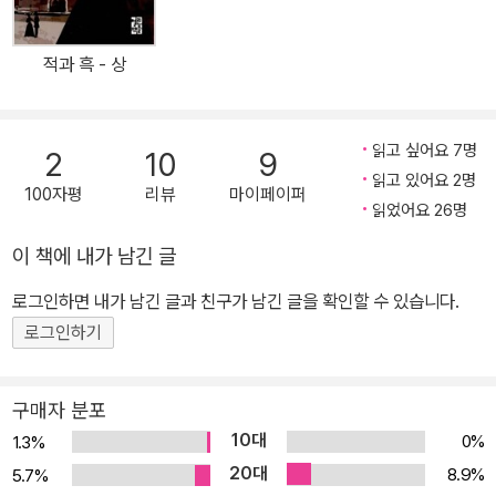
다는 소식을 듣고 쓰러진다. 이후 빈민 구호소에서 죽었다는 소문이
르크 제국을 미화했다고 봐야 할지, 아니면 비판했다고 여겨야 할지
떠돌았지만, 실제로는 복통으로 병원으로 이송되었고 결국 폐렴으로
를 두고 의견이 엇갈리는 문제작이다. “합스부르크 신화”를 만들었다
적과 흑 - 상
죽음을 맞았다. 대표작으로 소설 《거미줄(Das Spinnennetz)》(19
고 하는 근거는, 1918년 오스트리아-헝가리 제국이 와해되자 오스트
23), 《호텔 사보이(Hotel Savoy)》(1923), 《반란(Rebellion)》(1
리아 지식인들, 특히 유대인 지식인들은 자신들의 생활 및 문화의 근
924), 《욥》(1930), 《라데츠키 행진곡(Radetzky Marsch)》(193
거가 파괴됐다고 여기며, 급변하는 정치상황에 적응하지 못하고 합스
읽고 싶어요 7명
2
10
9
2), 《타라바스(Tarabas)》(1933), 《어느 살인자의 고백(Beichte e
부르크 제국을 향수 어린 눈길로 뒤돌아봤다는 데에 있다. 이에 반해,
읽고 있어요 2명
100자평
리뷰
마이페이퍼
ines Morders)》(1936), 《엉터리 저울추(Das falsche Gewich
『라데츠키 행진곡』은 합스부르크 제국을 돌이켜봄으로써 당시 시대
읽었어요 26명
t)》(1937), 《카푸친 황제 묘(Die Kapuzinergruft)》(1938) 등이
상을 밝혀보려는 역사소설이었다는 주장이 제기된다. 즉, 한 가문의
이 책에 내가 남긴 글
있다.
역사를 통해 합스부르크 제국의 모순을 드러냄으로써 1차 세계대전
후 오스트리아 사회가 안고 있는 문제의 근원을 파헤치고 있다는 것
로그인하면 내가 남긴 글과 친구가 남긴 글을 확인할 수 있습니다.
이다. 즉, “현재로부터 도피하여 주관적으로 변형된 과거에서 위안을
로그인하기
찾”고 “소련의 과두정치와 파시즘의 위협을 피해 (…) 과거를 지향하
는 유토피아적 몽상에 점점 더 빠져들었다”는 평가를 받은 유대인 작
구매자 분포
가 자신이 합스부르크 제국에 대하여 모종의 향수를 느끼면서도 제국
10대
0%
1.3%
의 몰락을 역사적 필연으로 묘파하고 있다는 점에서 일찍이 엥겔스가
20대
8.9%
5.7%
말한 “리얼리즘의 승리”가 구현된 작품이라 평가할 수 있다. 웅대한