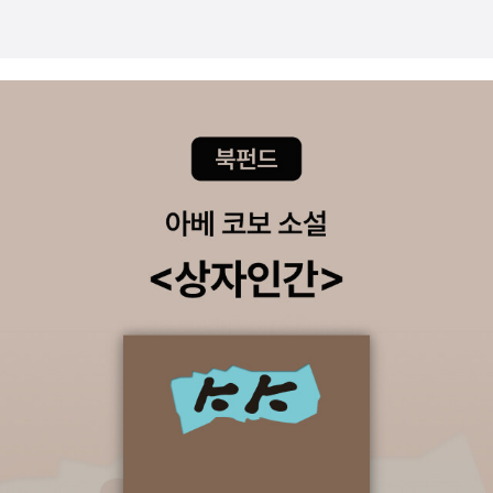
만 간혹 번역자의 이름에서 보이는 명성과 선호도때문에 마음이 흔들
가요? 주인공도 청운이인듯, 고돌이도 나오나요? 강풀 작가님의 득
개를 보면 근간이 나와있는데 근간들도 선뜻봐서는 이게 출간된적이
리는 경우도 분명 있을 터. 아니, 근데 지금 당장 이 모든 책을 지를 것
녀를 축하드립니다! 강풀의 유일한 동화. 아이에게 선물하기 위해 어
있는지 없는지 할 정도의 작품들이다. 취지를 잘 살려 90권 모두 양
도 아닌데 뭐가 문제인가. 일단 첫번째로 읽고 싶은 책은 라데츠키 행
시의 도움 없이 혼자서 다 그리고 쓴 동화. 마르첼로 시모니 <저
질의 번역과 좋은 작품을 접할 수 있길 기대해본다.(아 그리고.. 표지
진곡. 초록색 표지다. 아니, 맽끝의 초록색이 아니라 파랑 옆에 있는
주받은 책들의 상인> AD1205년, 비비엔 드 나르본 신부는 가면을
가 왜 저렇게 때묻은것 같냐고 궁금해 하는 사람들이 있을텐데.. 표지
짙은 라임색표지.
쓴 한 무리의 기사들에게 쫓기고 있다. 신부는 자신이 소유하고 있는,
자체가 빈티지스럽게 인쇄가 돼 나온다. 처음 접하면 헌 책같기도 하
이 세상에 단 한 권뿐인 신비한 책을 빼앗기지 않기 위해 목숨을 건 탈
다.)
주를 감행하던 중 깊은 골짜기로 추락하고 만다. 그로부터 13년 후,
비비엔 신부의 친구이자 유골상인인 이냐시오 다 톨레도는 유배 생활
을 마치고 '성스러운 땅'으로 돌아온다.귀환 도중 그는 어느 부유한 귀
족 가문으로부터 '우테르 벤토룸'이라는 제목의 희귀도서를 찾아달라
는 은밀한 부탁을 받는다. 책에는 칼데아.페르시아 문명으로부터 전
해 내려온 주문이 적혀 있는데, 이 주문을 읽는 자는 천사들을 불러내
어 그들이 가진 지혜를 사용할 수 있게 된다. 이냐시오는 키우자의 산
미켈레 수도원에 보관되어 있는 것으로 알려진 책을 찾아 일생일대의
모험을 떠난다. 3부작의 시리즈물, 유골상인 이냐시오 시리즈인건
가? 중세 배경의 추리물은 언제나 환영. 이탈리아 추리물.이라는건