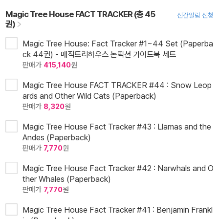
Magic Tree House FACT TRACKER (총 45
신간알림 신청
권)
Magic Tree House: Fact Tracker #1~44 Set (Paperba
ck 44권) - 매직트리하우스 논픽션 가이드북 세트
판매가
415,140
원
Magic Tree House FACT TRACKER #44 : Snow Leop
ards and Other Wild Cats (Paperback)
판매가
8,320
원
Magic Tree House Fact Tracker #43 : Llamas and the
Andes (Paperback)
판매가
7,770
원
Magic Tree House Fact Tracker #42 : Narwhals and O
ther Whales (Paperback)
판매가
7,770
원
Magic Tree House Fact Tracker #41 : Benjamin Frankl