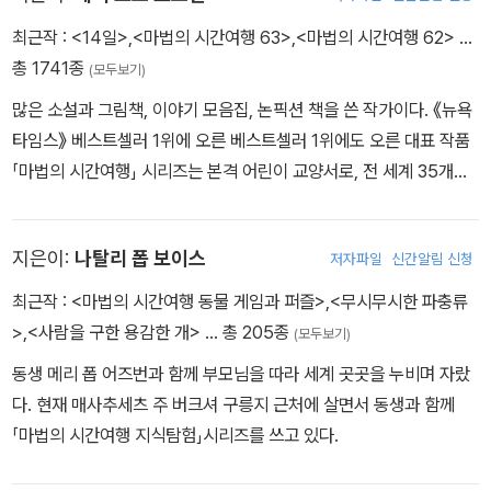
최근작 :
<14일>
,
<마법의 시간여행 63>
,
<마법의 시간여행 62>
…
총 1741종
(모두보기)
많은 소설과 그림책, 이야기 모음집, 논픽션 책을 쓴 작가이다. 《뉴욕
타임스》 베스트셀러 1위에 오른 베스트셀러 1위에도 오른 대표 작품
「마법의 시간여행」 시리즈는 본격 어린이 교양서로, 전 세계 35개국
에 출간되었고 어린이뿐만 아니라 학부모, 교육 관계자들에게 열렬한
사랑을 받아 왔다. 부모님과 교육자들이 강력히 추천하는 이 시리즈
지은이:
나탈리 폽 보이스
저자파일
신간알림 신청
로서 어린이 독자에게 과학, 다양한 세계 역사, 문화, 지리 등 어린이
들이 알아야 할 많은 지식을 재미난 판타지 이야기에 담아 소개하고
최근작 :
<마법의 시간여행 동물 게임과 퍼즐>
,
<무시무시한 파충류
있다.
>
,
<사람을 구한 용감한 개>
… 총 205종
(모두보기)
동생 메리 폽 어즈번과 함께 부모님을 따라 세계 곳곳을 누비며 자랐
다. 현재 매사추세츠 주 버크셔 구릉지 근처에 살면서 동생과 함께
「마법의 시간여행 지식탐험」시리즈를 쓰고 있다.