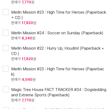
판매가
7,770
원
Merlin Mission #23 : High Time for Heroes (Paperback
+ CD )
판매가
17,820
원
Merlin Mission #24 : Soccer on Sunday (Paperback)
판매가
8,240
원
Merlin Mission #22 : Hurry Up, Houdini! (Paperback +
CD )
판매가
17,820
원
Merlin Mission #23 : High Time for Heroes (Paperbac
k)
판매가
4,040
원
Magic Tree House FACT TRACKER #34 : Dogsledding
and Extreme Sports (Paperback)
판매가
7,770
원