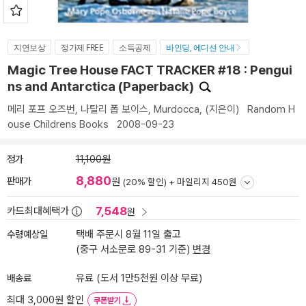
지연보상
정가제 FREE
소득공제
바인딩, 에디션 안내
Magic Tree House FACT TRACKER #18 : Pengui
ns and Antarctica (Paperback)
메리 포프 오즈번
,
나탈리 폽 보이스
,
Murdocca,
(지은이)
Random H
ouse Childrens Books
2008-09-23
정가
11,100원
8,880
판매가
원
(20% 할인) +
마일리지 450원
7,548
카드최대혜택가
원
수령예상일
택배 주문시 8월 11일 출고
(중구 서소문로 89-31 기준)
변경
배송료
유료 (도서 1만5천원 이상 무료)
최대 3,000원 할인
쿠폰받기