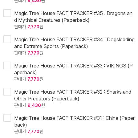
판매가
9,430
원
Magic Tree House FACT TRACKER #35 : Dragons an
d Mythical Creatures (Paperback)
판매가
7,770
원
Magic Tree House FACT TRACKER #34 : Dogsledding
and Extreme Sports (Paperback)
판매가
7,770
원
Magic Tree House FACT TRACKER #33 : VIKINGS (P
aperback)
판매가
7,770
원
Magic Tree House FACT TRACKER #32 : Sharks and
Other Predators (Paperback)
판매가
9,430
원
Magic Tree House FACT TRACKER #31 : China (Paper
back)
판매가
7,770
원