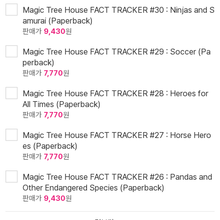
Magic Tree House FACT TRACKER #30 : Ninjas and S
amurai (Paperback)
판매가
9,430
원
Magic Tree House FACT TRACKER #29 : Soccer (Pa
perback)
판매가
7,770
원
Magic Tree House FACT TRACKER #28 : Heroes for
All Times (Paperback)
판매가
7,770
원
Magic Tree House FACT TRACKER #27 : Horse Hero
es (Paperback)
판매가
7,770
원
Magic Tree House FACT TRACKER #26 : Pandas and
Other Endangered Species (Paperback)
판매가
9,430
원