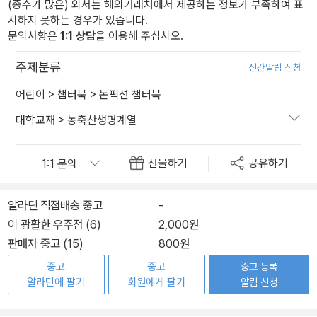
(종수가 많은) 외서는 해외거래처에서 제공하는 정보가 부족하여 표
시하지 못하는 경우가 있습니다.
문의사항은
1:1 상담
을 이용해 주십시오.
주제분류
신간알림 신청
어린이
>
챕터북
>
논픽션 챕터북
대학교재
>
농축산생명계열
선물하기
공유하기
알라딘 직접배송 중고
-
이 광활한 우주점 (6)
2,000원
판매자 중고 (15)
800원
중고
중고
중고 등록
알라딘에 팔기
회원에게 팔기
알림 신청