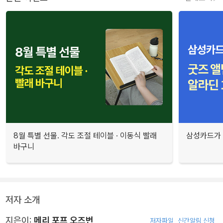
8월 특별 선물. 각도 조절 테이블 · 이동식 빨래
삼성카드가 
바구니
저자 소개
지은이:
메리 포프 오즈번
저자파일
신간알림 신청