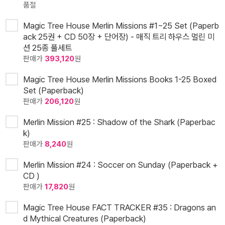
품절
Magic Tree House Merlin Missions #1~25 Set (Paperb
ack 25권 + CD 50장 + 단어장) - 매직 트리 하우스 멀린 미
션 25종 풀세트
판매가
393,120
원
Magic Tree House Merlin Missions Books 1-25 Boxed
Set (Paperback)
판매가
206,120
원
Merlin Mission #25 : Shadow of the Shark (Paperbac
k)
판매가
8,240
원
Merlin Mission #24 : Soccer on Sunday (Paperback +
CD )
판매가
17,820
원
Magic Tree House FACT TRACKER #35 : Dragons an
d Mythical Creatures (Paperback)