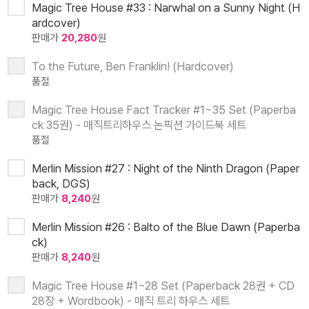
Magic Tree House #33 : Narwhal on a Sunny Night (H
ardcover)
판매가
20,280
원
To the Future, Ben Franklin! (Hardcover)
품절
Magic Tree House Fact Tracker #1~35 Set (Paperba
ck 35권) - 매직트리하우스 논픽션 가이드북 세트
품절
Merlin Mission #27 : Night of the Ninth Dragon (Paper
back, DGS)
판매가
8,240
원
Merlin Mission #26 : Balto of the Blue Dawn (Paperba
ck)
판매가
8,240
원
Magic Tree House #1~28 Set (Paperback 28권 + CD
28장 + Wordbook) - 매직 트리 하우스 세트