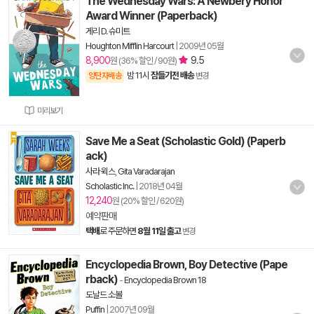
The Wednesday Wars: A Newbery Honor
Award Winner (Paperback)
게리 D. 슈미트
Houghton Mifflin Harcourt
|
2009년 05월
8,900
9.5
원 (36% 할인 / 90원)
밤 11시
잠들기전 배송
양탄자배송
변경
미리보기
Save Me a Seat (Scholastic Gold) (Paperb
ack)
사라 윅스
,
Gita Varadarajan
Scholastic Inc.
|
2018년 04월
12,240
원 (20% 할인 / 620원)
예약판매
택배
로 주문하면
8월 11일 출고
변경
Encyclopedia Brown, Boy Detective (Pape
rback)
-
Encyclopedia Brown 18
도날드 소볼
Puffin
|
2007년 09월