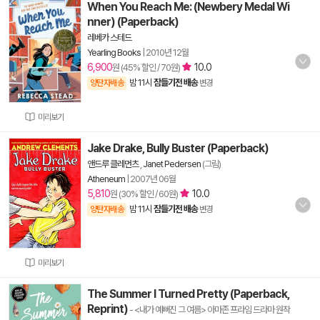
When You Reach Me: (Newbery Medal Wi
nner) (Paperback)
레베카 스테드
Yearling Books
|
2010년 12월
6,900
10.0
원 (45% 할인 / 70원)
밤 11시
잠들기전 배송
양탄자배송
변경
미리보기
Jake Drake, Bully Buster (Paperback)
앤드루 클레먼츠
,
Janet Pedersen
(그림)
Atheneum
|
2007년 06월
5,810
10.0
원 (30% 할인 / 60원)
밤 11시
잠들기전 배송
양탄자배송
변경
미리보기
The Summer I Turned Pretty (Paperback,
Reprint)
- <내가 예뻐진 그 여름> 아마존 프라임 드라마 원작