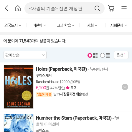
외국도서
어린이
교과 학습
사회
사회문제
이 분야에
71,543
개의 상품이 있습니다.
옵션
1
Holes (Paperback, 미국판)
- 『구덩이』 원서
루이스 새커
Random House
|
2000년 05월
6,200
9.3
원 (47% 할인)
밤 11시
잠들기전 배송
양탄자배송
변경
Number the Stars (Paperback, 미국판)
- 『별
을 헤아리며』원서
로이스 로리