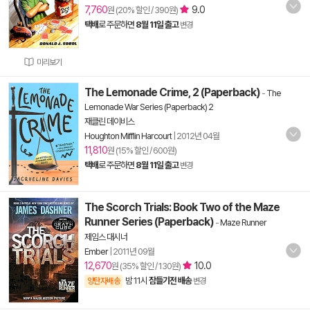
7,760
9.0
원 (20% 할인 / 390원)
택배
로 주문하면
8월 11일 출고
변경
미리보기
The Lemonade Crime, 2 (Paperback)
-
The
Lemonade War Series (Paperback) 2
재클린 데이비스
Houghton Mifflin Harcourt
|
2012년 04월
11,810
원 (15% 할인 / 600원)
택배
로 주문하면
8월 11일 출고
변경
The Scorch Trials: Book Two of the Maze
Runner Series (Paperback)
-
Maze Runner
제임스 대시너
Ember
|
2011년 09월
12,670
10.0
원 (35% 할인 / 130원)
밤 11시
잠들기전 배송
양탄자배송
변경