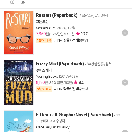
미리보기
Restart (Paperback)
- 『불량소년, 날다』원서
고든 코먼
Scholastic Pr
|
2018년 03월
7,650
10.0
원 (15% 할인 / 390원)
밤 11시
잠들기전 배송
양탄자배송
변경
Fuzzy Mud (Paperback)
- 『수상한 진흙』 원서
루이스 새커
Yearling Books
|
2017년 03월
8,120
8.0
원 (35% 할인 / 90원)
밤 11시
잠들기전 배송
양탄자배송
변경
El Deafo: A Graphic Novel (Paperback)
- 20
15 뉴베리 아너 수상작
Cece Bell
,
David Lasky