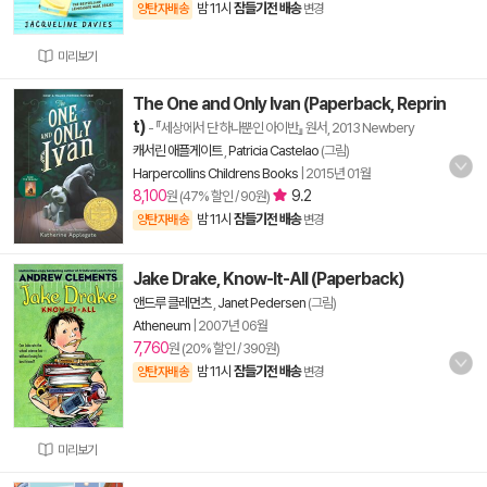
밤 11시
잠들기전 배송
양탄자배송
변경
미리보기
The One and Only Ivan (Paperback, Reprin
t)
- 『세상에서 단 하나뿐인 아이반』 원서, 2013 Newbery
캐서린 애플게이트
,
Patricia Castelao
(그림)
Harpercollins Childrens Books
|
2015년 01월
8,100
9.2
원 (47% 할인 / 90원)
밤 11시
잠들기전 배송
양탄자배송
변경
Jake Drake, Know-It-All (Paperback)
앤드루 클레먼츠
,
Janet Pedersen
(그림)
Atheneum
|
2007년 06월
7,760
원 (20% 할인 / 390원)
밤 11시
잠들기전 배송
양탄자배송
변경
미리보기