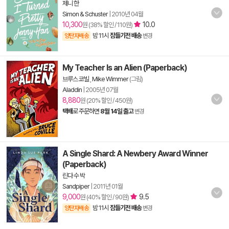
제니 한
Simon & Schuster
|
2010년 04월
10,300
10.0
원 (38% 할인 / 110원)
밤 11시
잠들기전 배송
양탄자배송
변경
My Teacher Is an Alien (Paperback)
브루스 코빌
,
Mike Wimmer
(그림)
Aladdin
|
2005년 07월
8,880
원 (20% 할인 / 450원)
택배
로 주문하면
8월 14일 출고
변경
A Single Shard: A Newbery Award Winner
(Paperback)
린다 수 박
Sandpiper
|
2011년 01월
9,000
9.5
원 (40% 할인 / 90원)
밤 11시
잠들기전 배송
양탄자배송
변경