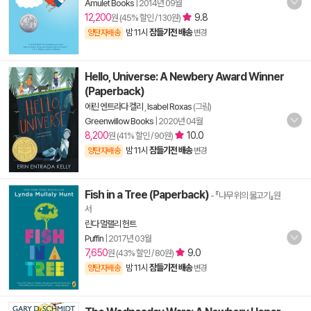
Amulet Books
|
2014년 09월
12,200
9.8
원 (45% 할인 / 130원)
밤 11시
잠들기전 배송
양탄자배송
변경
Hello, Universe: A Newbery Award Winner
(Paperback)
에린 엔트라다 켈리
,
Isabel Roxas
(그림)
Greenwillow Books
|
2020년 04월
8,200
10.0
원 (41% 할인 / 90원)
밤 11시
잠들기전 배송
양탄자배송
변경
Fish in a Tree (Paperback)
- 『나무 위의 물고기』원
서
린다 멀랠리 헌트
Puffin
|
2017년 03월
7,650
9.0
원 (43% 할인 / 80원)
밤 11시
잠들기전 배송
양탄자배송
변경