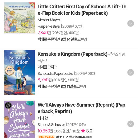
Little Critter: First Day of School: A Lift-Th
e-Flap Book for Kids (Paperback)
Mercer Mayer
HarperFestival
|
2009년 07월
7,840
원 (20% 할인 / 400원)
택배
로 주문하면
8월 14일 출고
변경
Kensuke's Kingdom (Paperback)
- 『켄즈케 왕
국』원서
마이클 모퍼고
Scholastic Paperbacks
|
2004년 06월
8,750
원 (30% 할인 / 180원)
택배
로 주문하면
8월 11일 출고
변경
We'll Always Have Summer (Reprint) (Pap
erback, Reprint)
제니 한
Simon & Schuster
|
2012년 04월
10,850
8.0
원 (35% 할인 / 110원)
밤 11시
잠들기전 배송
양탄자배송
변경