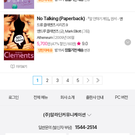
No Talking (Paperback)
- 『말 안하기 게임』 원서
-
앤
드류 클레멘츠 시리즈 9
앤드루 클레먼츠
(글),
Mark Elliott
(그림)
Atheneum
|
2009년 06월
5,700
9.0
원 (47% 할인 / 60원)
밤 11시
잠들기전 배송
양탄자배송
변경
미리보기
1
2
3
4
5
로그인
전체 메뉴
회사 소개
출판사 안내
PC 버전
(주)알라딘커뮤니케이션
1544-2514
일반문의 (발신자 부담)