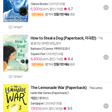
Clarion Books
|
2011년 05월
6,500
8.7
원 (44% 할인 / 70원)
밤 11시
잠들기전 배송
양탄자배송
변경
미리보기
How to Steal a Dog (Paperback, 미국판)
- 『개
를 훔치는 완벽한 방법』원서
Barbara O'Connor
,
바바라 오코너
Square Fish
|
2009년 04월
6,400
8.4
원 (49% 할인 / 70원)
밤 11시
잠들기전 배송
양탄자배송
변경
미리보기
The Lemonade War (Paperback)
-
The Lemo
nade War Series (Paperback) 1
재클린 데이비스
Sandpiper
|
2009년 05월
7,600
9.5
원 (45% 할인 / 80원)