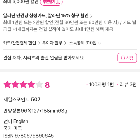
최대 3,000원 할인
쿠폰받기
알라딘 만권당 삼성카드, 알라딘 15% 청구 할인
최대 1만원 또는 2만원 할인(전월 30만원 또는 60만원 이용 시) / 카드 발
급월 +1개월까지는 전월 실적이 없어도 최대 1만원 혜택 제공
카드/간편결제 할인
무이자 할부
소득공제 310원
관심 저자, 시리즈의 출간 알림을 받아보세요
신청
8
100자평 1편
리뷰 3편
세일즈포인트
507
반양장본
96쪽
127*188mm
68g
언어 English
국가 미국
ISBN 9780679890645