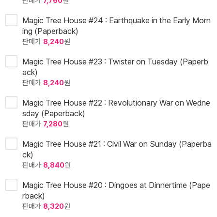
판매가
7,760
원
Magic Tree House #24 : Earthquake in the Early Morn
ing (Paperback)
판매가
8,240
원
Magic Tree House #23 : Twister on Tuesday (Paperb
ack)
판매가
8,240
원
Magic Tree House #22 : Revolutionary War on Wedne
sday (Paperback)
판매가
7,280
원
Magic Tree House #21 : Civil War on Sunday (Paperba
ck)
판매가
8,840
원
Magic Tree House #20 : Dingoes at Dinnertime (Pape
rback)
판매가
8,320
원