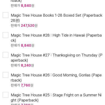
rback)
판매가
8,840
원
Magic Tree House Books 1-28 Boxed Set (Paperback
28권)
판매가
247,520
원
Magic Tree House #28 : High Tide in Hawaii (Paperba
ck)
판매가
8,840
원
Magic Tree House #27 : Thanksgiving on Thursday (P
aperback)
판매가
8,240
원
Magic Tree House #26 : Good Morning, Gorilas (Pape
rback)
판매가
7,760
원
Magic Tree House #25 : Stage Fright on a Summer Ni
ght (Paperback)