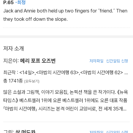
P.65
-희정
Jack and Annie both held up two fingers for ˝friend.˝ Then
they took off down the slope.
저자 소개
지은이:
메리 포프 오즈번
저자파일
신간알림 신청
최근작 :
<14일>
,
<마법의 시간여행 63>
,
<마법의 시간여행 62>
…
총 1741종
(모두보기)
많은 소설과 그림책, 이야기 모음집, 논픽션 책을 쓴 작가이다. 《뉴욕
타임스》 베스트셀러 1위에 오른 베스트셀러 1위에도 오른 대표 작품
「마법의 시간여행」 시리즈는 본격 어린이 교양서로, 전 세계 35개국
에 출간되었고 어린이뿐만 아니라 학부모, 교육 관계자들에게 열렬한
사랑을 받아 왔다. 부모님과 교육자들이 강력히 추천하는 이 시리즈
그림:
살 머도카
저자파일
신간알림 신청