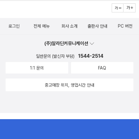
o the places depicted. Once on their adventure, Jack uses
the reference book as a source of information subtly conv
eyed in the body of the text to the reader. As part of the st
로그인
전체 메뉴
회사 소개
출판사 안내
PC 버전
ory, Jack and Annie live the period. In this case, they visit t
he Lakota Indians, largest of the Native American tribes. w
(주)알라딘커뮤니케이션
hile visiting, they learn about the clothing, customs, and da
1544-2514
일반문의 (발신자 부담)
ily lives of the Indians and their lost land and lifestyle. Jack
models note-taking and the use of reference materials, an
1:1 문의
FAQ
d the story is one segment of a quest to solve four ancient
riddles in order to become Master Librarians. In this story, t
중고매장 위치, 영업시간 안내
he author explains the Legend of White Buffalo woman an
d additional facts about the Lakota Indians, also known as
the Sioux. More information about the Magic Tree House
Series is available at the Random House web site, www.ra
ndomhouse.com/magictreehouse. The site provides sugge
stions for teachers, an opportunity for readers to interact