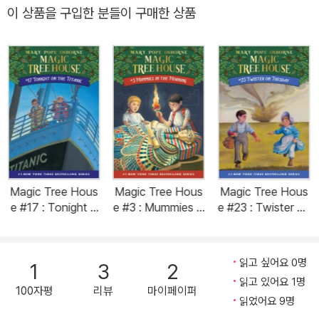
이 상품을 구입한 분들이 구매한 상품
Magic Tree Hous
Magic Tree Hous
Magic Tree Hous
e #17 : Tonight o
e #3 : Mummies in
e #23 : Twister on
n the Titanic (Pap
the Morning (Pap
Tuesday (Paperb
erback)
erback)
ack)
읽고 싶어요 0명
1
3
2
읽고 있어요 1명
100자평
리뷰
마이페이퍼
읽었어요 9명