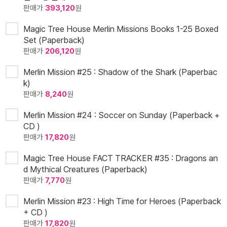
판매가
393,120
원
Magic Tree House Merlin Missions Books 1-25 Boxed
Set (Paperback)
판매가
206,120
원
Merlin Mission #25 : Shadow of the Shark (Paperbac
k)
판매가
8,240
원
Merlin Mission #24 : Soccer on Sunday (Paperback +
CD )
판매가
17,820
원
Magic Tree House FACT TRACKER #35 : Dragons an
d Mythical Creatures (Paperback)
판매가
7,770
원
Merlin Mission #23 : High Time for Heroes (Paperback
+ CD )
판매가
17,820
원