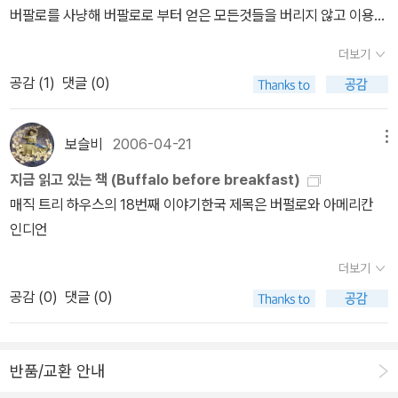
버팔로를 사냥해 버팔로로 부터 얻은 모든것들을 버리지 않고 이용하
고 절대 자신들이 필요이상으로 사냥을 하지 않습니다.하지만 잭과
더보기
애니의 가이드북을 통해서 아니 자신들의 역사를 통해서 진실을 알지
공감 (
1
)
댓글 (0)
요.버팔라도 인디언도 곧 대초원에서 사리질 운명이라는걸 말이죠.솔
직히 깨어있는 미국인이라면 자신들의 선조가 인디언들에게 저지른
만행에 대해서 부끄러워하고 있습니다.그것은 전쟁이 아니라 대량학
보슬비
2006-04-21
메뉴
살에 가까웠어요.지금은 인디언 보호구역도 만들고 보호한다고 하지
지금 읽고 있는 책 (Buffalo before breakfast)
만 아직 많은것들이 부족하지요.잭과 애니의 이번 여행에서 그점에
매직 트리 하우스의 18번째 이야기한국 제목은 버펄로와 아메리칸
대해 좀 더 다루지 못한것이 좀 아쉬웠어요.하지만 이번 여행을 통해
인디언
인디언들이 가지고 있는 사고와 생활방식을 배우는데 도움은 되었습
니다.버팔로에게 ?기고 있는 잭과 애니 사라진줄 알았던 테디와 다
더보기
시 만난 잭과 애니 버팔로와 인디언 2번째 선물 The eighteenth i
공감 (
0
)
댓글 (0)
n the Magic Tree House series takes young Jack and Anni
e to the Great Plains, in the early 19th century. The tree ho
use, belonging to Arthurian librarian Morgan le Fay is filled
반품/교환 안내
with books, the illustrations of which serve as hyperlinks t