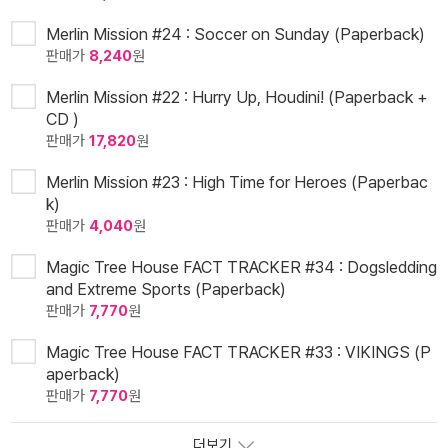
Merlin Mission #24 : Soccer on Sunday (Paperback)
판매가
8,240
원
Merlin Mission #22 : Hurry Up, Houdini! (Paperback +
CD )
판매가
17,820
원
Merlin Mission #23 : High Time for Heroes (Paperbac
k)
판매가
4,040
원
Magic Tree House FACT TRACKER #34 : Dogsledding
and Extreme Sports (Paperback)
판매가
7,770
원
Magic Tree House FACT TRACKER #33 : VIKINGS (P
aperback)
판매가
7,770
원
더보기