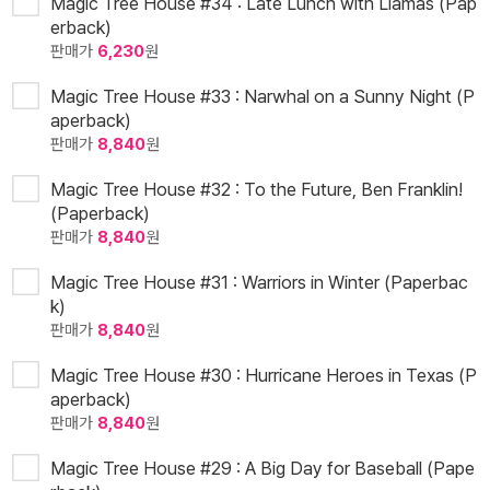
Magic Tree House #34 : Late Lunch with Llamas (Pap
erback)
판매가
6,230
원
Magic Tree House #33 : Narwhal on a Sunny Night (P
aperback)
판매가
8,840
원
Magic Tree House #32 : To the Future, Ben Franklin!
(Paperback)
판매가
8,840
원
Magic Tree House #31 : Warriors in Winter (Paperbac
k)
판매가
8,840
원
Magic Tree House #30 : Hurricane Heroes in Texas (P
aperback)
판매가
8,840
원
Magic Tree House #29 : A Big Day for Baseball (Pape