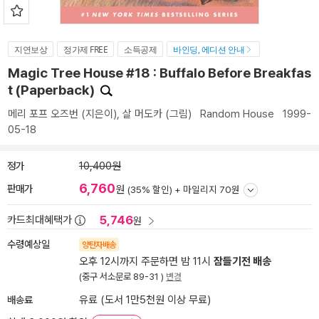
지연보상
정가제 FREE
소득공제
바인딩, 에디션 안내
Magic Tree House #18 : Buffalo Before Breakfas
t (Paperback)
메리 포프 오즈번
(지은이),
살 머도카
(그림)
Random House
1999-
05-18
정가
10,400원
6,760
판매가
원
(35% 할인) +
마일리지 70원
5,746
카드최대혜택가
원
수령예상일
양탄자배송
오후 12시까지 주문하면 밤 11시
잠들기전 배송
(중구 서소문로 89-31 )
변경
배송료
유료 (도서 1만5천원 이상 무료)