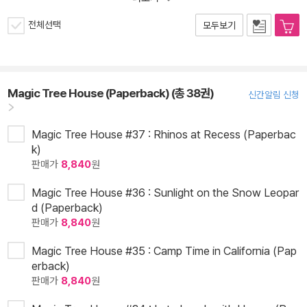
전체선택
모두보기
Magic Tree House (Paperback) (총 38권)
신간알림 신청
Magic Tree House #37 : Rhinos at Recess (Paperbac
k)
판매가
8,840
원
Magic Tree House #36 : Sunlight on the Snow Leopar
d (Paperback)
판매가
8,840
원
Magic Tree House #35 : Camp Time in California (Pap
erback)
판매가
8,840
원