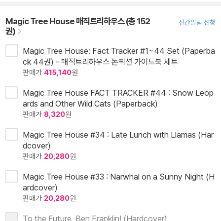
Magic Tree House 매직트리하우스 (총 152
신간알림 신청
권)
Magic Tree House: Fact Tracker #1~44 Set (Paperba
ck 44권) - 매직트리하우스 논픽션 가이드북 세트
판매가
415,140
원
Magic Tree House FACT TRACKER #44 : Snow Leop
ards and Other Wild Cats (Paperback)
판매가
8,320
원
Magic Tree House #34 : Late Lunch with Llamas (Har
dcover)
판매가
20,280
원
Magic Tree House #33 : Narwhal on a Sunny Night (H
ardcover)
판매가
20,280
원
To the Future, Ben Franklin! (Hardcover)