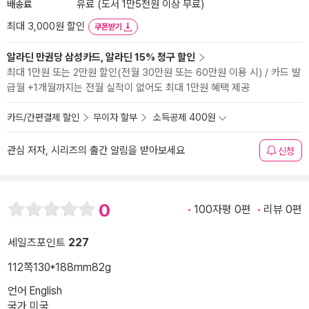
배송료
유료 (도서 1만5천원 이상 무료)
최대 3,000원 할인
쿠폰받기
알라딘 만권당 삼성카드, 알라딘 15% 청구 할인
최대 1만원 또는 2만원 할인(전월 30만원 또는 60만원 이용 시) / 카드 발
급월 +1개월까지는 전월 실적이 없어도 최대 1만원 혜택 제공
카드/간편결제 할인
무이자 할부
소득공제 400원
관심 저자, 시리즈의 출간 알림을 받아보세요
신청
0
100자평 0편
리뷰 0편
세일즈포인트
227
112쪽
130*188mm
82g
언어 English
국가 미국