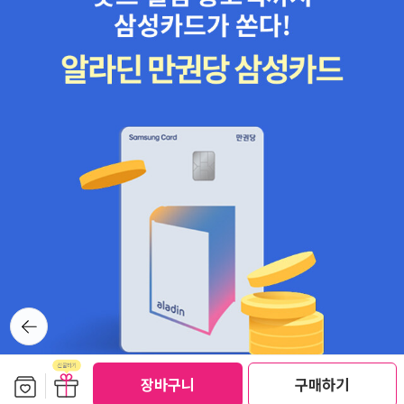
뒤로가
기
보관함담기
선물하기
장바구니
구매하기