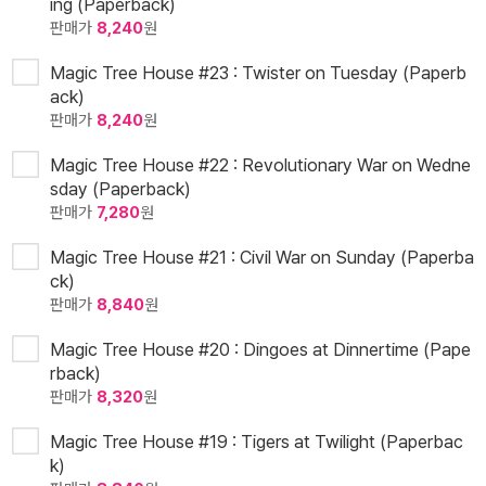
ing (Paperback)
판매가
8,240
원
Magic Tree House #23 : Twister on Tuesday (Paperb
ack)
판매가
8,240
원
Magic Tree House #22 : Revolutionary War on Wedne
sday (Paperback)
판매가
7,280
원
Magic Tree House #21 : Civil War on Sunday (Paperba
ck)
판매가
8,840
원
Magic Tree House #20 : Dingoes at Dinnertime (Pape
rback)
판매가
8,320
원
Magic Tree House #19 : Tigers at Twilight (Paperbac
k)