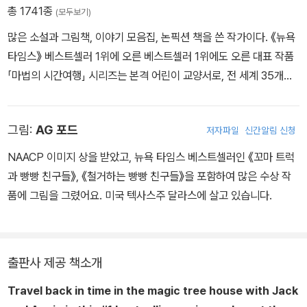
총 1741종
(모두보기)
많은 소설과 그림책, 이야기 모음집, 논픽션 책을 쓴 작가이다. 《뉴욕
타임스》 베스트셀러 1위에 오른 베스트셀러 1위에도 오른 대표 작품
「마법의 시간여행」 시리즈는 본격 어린이 교양서로, 전 세계 35개국
에 출간되었고 어린이뿐만 아니라 학부모, 교육 관계자들에게 열렬한
사랑을 받아 왔다. 부모님과 교육자들이 강력히 추천하는 이 시리즈
그림:
AG 포드
저자파일
신간알림 신청
로서 어린이 독자에게 과학, 다양한 세계 역사, 문화, 지리 등 어린이
들이 알아야 할 많은 지식을 재미난 판타지 이야기에 담아 소개하고
NAACP 이미지 상을 받았고, 뉴욕 타임스 베스트셀러인 《꼬마 트럭
있다.
과 빵빵 친구들》, 《철거하는 빵빵 친구들》을 포함하여 많은 수상 작
품에 그림을 그렸어요. 미국 텍사스주 달라스에 살고 있습니다.
출판사 제공 책소개
Travel back in time in the magic tree house with Jack