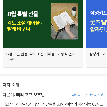
8월 특별 선물. 각도 조절 테이블 · 이동식 빨래
삼성카드가 
바구니
저자 소개
지은이:
메리 포프 오즈번
저자파일
신간알림 신청
최근작 :
<14일>
,
<마법의 시간여행 63>
,
<마법의 시간여행 62>
…