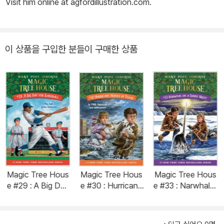
Visit him online at agfordillustration.com.
이 상품을 구입한 분들이 구매한 상품
Magic Tree Hous
Magic Tree Hous
Magic Tree Hous
e #29 : A Big Day
e #30 : Hurricane
e #33 : Narwhal o
for Baseball (Pap
Heroes in Texas
n a Sunny Night
erback)
(Paperback)
(Paperback)