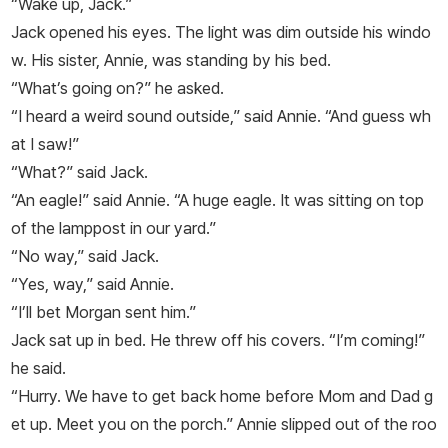
“Wake up, Jack.”
Jack opened his eyes. The light was dim outside his windo
w. His sister, Annie, was standing by his bed.
“What’s going on?” he asked.
“I heard a weird sound outside,” said Annie. “And guess wh
at I saw!”
“What?” said Jack.
“An eagle!” said Annie. “A
huge
eagle. It was sitting on top
of the lamppost in our yard.”
“No way,” said Jack.
“Yes, way,” said Annie.
“I’ll bet Morgan sent him.”
Jack sat up in bed. He threw off his covers. “I’m coming!”
he said.
“Hurry. We have to get back home before Mom and Dad g
et up. Meet you on the porch.” Annie slipped out of the roo