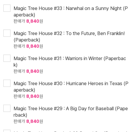
Magic Tree House #33 : Narwhal on a Sunny Night (P
aperback)
판매가
8,840
원
Magic Tree House #32 : To the Future, Ben Franklin!
(Paperback)
판매가
8,840
원
Magic Tree House #31 : Warriors in Winter (Paperbac
k)
판매가
8,840
원
Magic Tree House #30 : Hurricane Heroes in Texas (P
aperback)
판매가
8,840
원
Magic Tree House #29 : A Big Day for Baseball (Pape
rback)
판매가
8,840
원