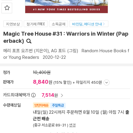
지연보상
정가제 FREE
소득공제
바인딩, 에디션 안내
Magic Tree House #31 : Warriors in Winter (Pap
erback)
메리 포프 오즈번
(지은이),
AG 포드
(그림)
Random House Books f
or Young Readers
2020-12-22
정가
10,400원
8,840
판매가
원
(15% 할인) +
마일리지 450원
7,514
카드최대혜택가
원
수령예상일
양탄자배송
주말특급
내일(일) 22시까지 주문하면 8월 10일 (월) 아침 7시
출
근전 배송
(중구 서소문로 89-31 )
변경