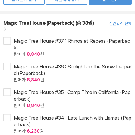
Magic Tree House (Paperback) (총 38권)
신간알림 신청
Magic Tree House #37 : Rhinos at Recess (Paperbac
k)
판매가
8,840
원
Magic Tree House #36 : Sunlight on the Snow Leopar
d (Paperback)
판매가
8,840
원
Magic Tree House #35 : Camp Time in California (Pap
erback)
판매가
8,840
원
Magic Tree House #34 : Late Lunch with Llamas (Pap
erback)
판매가
6,230
원