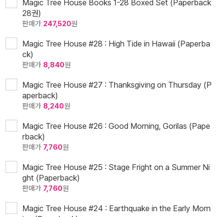
Magic Tree House Books 1-28 Boxed Set (Paperback
28권)
판매가
247,520
원
Magic Tree House #28 : High Tide in Hawaii (Paperba
ck)
판매가
8,840
원
Magic Tree House #27 : Thanksgiving on Thursday (P
aperback)
판매가
8,240
원
Magic Tree House #26 : Good Morning, Gorilas (Pape
rback)
판매가
7,760
원
Magic Tree House #25 : Stage Fright on a Summer Ni
ght (Paperback)
판매가
7,760
원
Magic Tree House #24 : Earthquake in the Early Morn