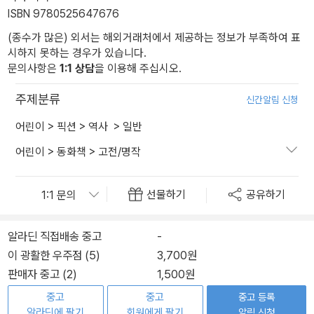
ISBN 9780525647676
(종수가 많은) 외서는 해외거래처에서 제공하는 정보가 부족하여 표
시하지 못하는 경우가 있습니다.
문의사항은
1:1 상담
을 이용해 주십시오.
주제분류
신간알림 신청
어린이
>
픽션
>
역사
>
일반
어린이
>
동화책
>
고전/명작
선물하기
공유하기
알라딘 직접배송 중고
-
이 광활한 우주점 (5)
3,700원
판매자 중고 (2)
1,500원
중고
중고
중고 등록
알라딘에 팔기
회원에게 팔기
알림 신청