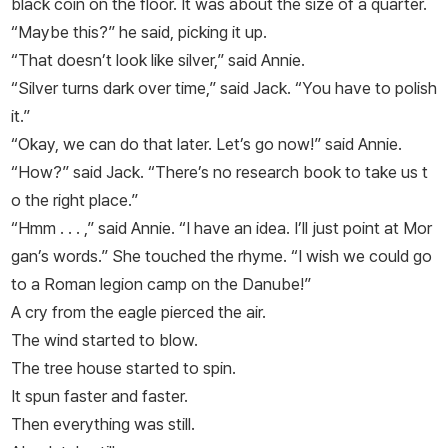
black coin on the floor. It was about the size of a quarter.
“Maybe this?” he said, picking it up.
“That doesn’t look like silver,” said Annie.
“Silver turns dark over time,” said Jack. “You have to polish
it.”
“Okay, we can do that later. Let’s go now!” said Annie.
“How?” said Jack. “There’s no research book to take us t
o the right place.”
“Hmm . . . ,” said Annie. “I have an idea. I’ll just point at Mor
gan’s words.” She touched the rhyme. “I wish we could go
to a
Roman legion camp
on the
Danube
!”
A cry from the eagle pierced the air.
The wind started to blow.
The tree house started to spin.
It spun faster and faster.
Then everything was still.