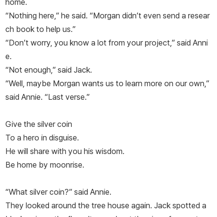
home.
“Nothing here,” he said. “Morgan didn’t even send a resear
ch book to help us.”
“Don’t worry, you know a lot from your project,” said Anni
e.
“Not
enough
,” said Jack.
“Well, maybe Morgan wants us to learn more on our own,”
said Annie. “Last verse.”
Give the silver coin
To a hero in disguise.
He will share with you his wisdom.
Be home by moonrise.
“What silver coin?” said Annie.
They looked around the tree house again. Jack spotted a