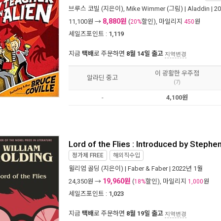
브루스 코빌
(지은이),
Mike Wimmer
(그림) |
Aladdin
| 2
8,880원
11,100
원 →
(
할인), 마일리지
원
20%
450
세일즈포인트 :
1,119
지금
택배
로 주문하면
8월 14일 출고
지역변경
이 광활한 우주점
알라딘 중고
(7)
-
4,100원
Lord of the Flies : Introduced by Stephe
정가제
FREE
해외직수입
윌리엄 골딩
(지은이) |
Faber & Faber
| 2022년 1월
19,960원
24,350
원 →
(
할인), 마일리지
원
18%
1,000
세일즈포인트 :
1,023
지금
택배
로 주문하면
8월 19일 출고
지역변경