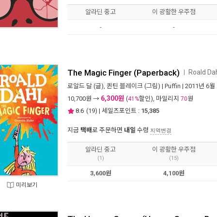
알라딘 중고
이 광활한 우주점
-
-
The Magic Finger (Paperback)
Roald D
ㅣ
로알드 달
(글),
퀸틴 블레이크
(그림) |
Puffin
| 2011년 6월
6,300원
10,700
원 →
(
할인), 마일리지
원
41%
70
8.6
(
19
) | 세일즈포인트 :
15,385
지금
택배
로 주문하면
내일
수령
지역변경
알라딘 중고
이 광활한 우주점
(1)
(15)
3,600원
4,100원
미리보기