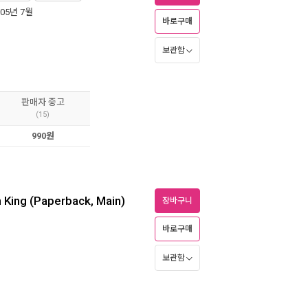
005년 7월
바로구매
보관함
판매자 중고
(15)
990원
n King (Paperback, Main)
장바구니
바로구매
보관함