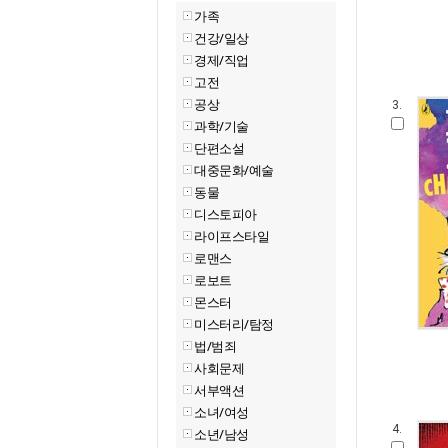
가족
건강/일상
경제/직업
고전
공상
3.
과학/기술
단편소설
대중문화/예술
동물
디스토피아
라이프스타일
로맨스
로보트
몬스터
미스터리/탐정
법/범죄
사회문제
서부액션
소녀/여성
4.
소년/남성