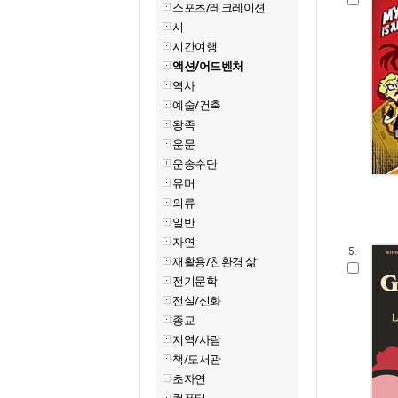
스포츠/레크레이션
시
시간여행
액션/어드벤처
역사
예술/건축
왕족
운문
운송수단
유머
의류
일반
자연
5.
재활용/친환경 삶
전기문학
전설/신화
종교
지역/사람
책/도서관
초자연