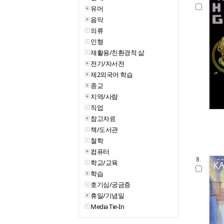
유머
음악
의류
인형
재활용/친환경적 삶
전기/자서전
제2외국어 학습
종교
지역/사람
직업
참고자료
책/도서관
철학
컴퓨터
8.
학교/교육
학습
호기심/궁금증
휴일/기념일
Media Tie-In