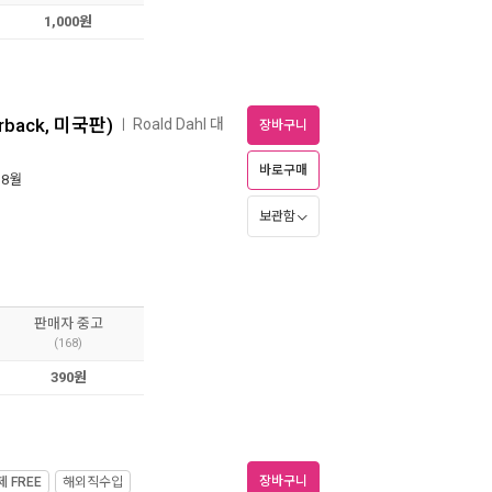
1,000원
perback, 미국판)
Roald Dahl 대
ㅣ
장바구니
바로구매
 8월
보관함
판매자 중고
(168)
390원
장바구니
제
FREE
해외직수입