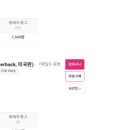
판매자 중고
(37)
1,600원
aperback, 미국판)
- 『와일드 로봇
장바구니
정가제
FREE
바로구매
보관함
판매자 중고
(3)