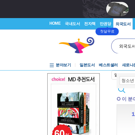
HOME
국내도서
전자책
만권당
외국도서
첫달무료
외국도
분야보기
일본도서
베스트셀러
새로나
일본어입력
이 분