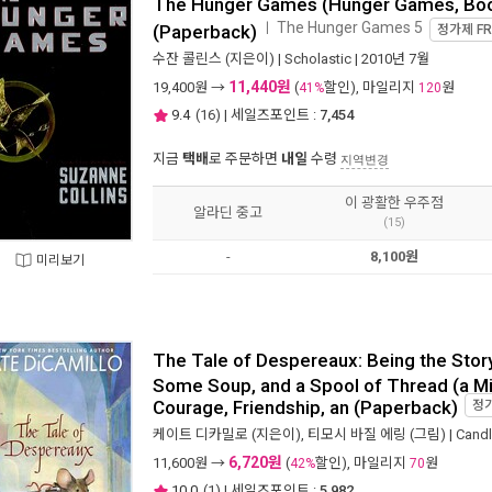
The Hunger Games (Hunger Games, Boo
The Hunger Games 5
ㅣ
(Paperback)
정가제
FR
수잔 콜린스
(지은이) |
Scholastic
| 2010년 7월
11,440원
19,400
원 →
(
할인), 마일리지
원
41%
120
9.4
(
16
) | 세일즈포인트 :
7,454
지금
택배
로 주문하면
내일
수령
지역변경
이 광활한 우주점
알라딘 중고
(15)
-
8,100원
미리보기
The Tale of Despereaux: Being the Story
Some Soup, and a Spool of Thread (a Mi
Courage, Friendship, an (Paperback)
정
케이트 디카밀로
(지은이),
티모시 바질 에링
(그림) |
Candl
6,720원
11,600
원 →
(
할인), 마일리지
원
42%
70
10.0
(
1
) | 세일즈포인트 :
5,982