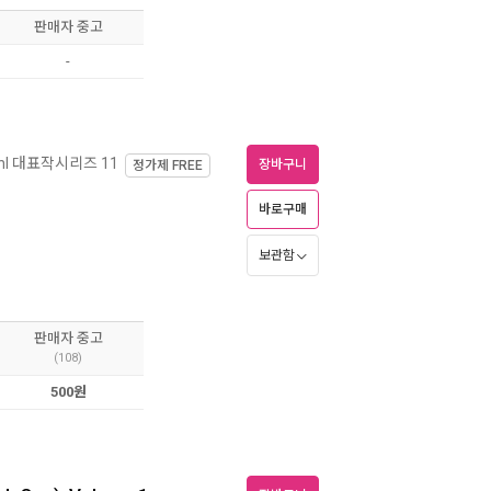
판매자 중고
-
ahl 대표작시리즈 11
장바구니
정가제
FREE
바로구매
보관함
판매자 중고
(108)
500원