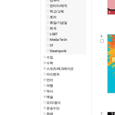
컴퓨터
판타지/매직
학교/교육
호러
휴일/기념일
희곡
LGBT
6.
Media Tie-In
SF
Steampunk
수집
수학
스포츠/레크레이션
어드벤처
언어
여행
역사
예술
요리/음식
운송수단
원예
7.