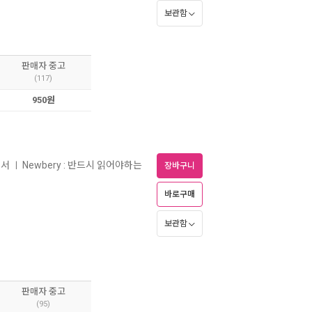
보관함
판매자 중고
(117)
950원
원서
Newbery : 반드시 읽어야하는
ㅣ
장바구니
바로구매
보관함
판매자 중고
(95)