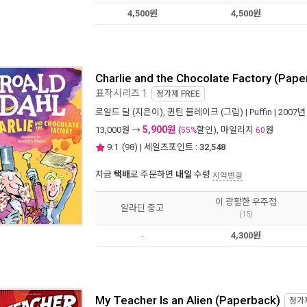
4,500원
4,500원
Charlie and the Chocolate Factory (Pa
표작시리즈 1
정가제
FREE
로알드 달
(지은이),
퀸틴 블레이크
(그림) |
Puffin
| 2007년
5,900원
13,000
원 →
(
할인), 마일리지
원
55%
60
9.1
(
98
) | 세일즈포인트 :
32,548
지금
택배
로 주문하면
내일
수령
지역변경
이 광활한 우주점
알라딘 중고
(15)
-
4,300원
My Teacher Is an Alien (Paperback)
정가