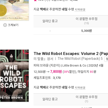
지금
택배
로 주문하면
내일
수령
지역변경
이 광활한 우주점
알라딘 중고
(15)
크게보기
-
5,300원
The Wild Robot Escapes: Volume 2 (P
The Wild Robot (Paperback) 5
의 탈출』원서
ㅣ
피터 브라운
(지은이) |
Little Brown & Co
| 2020년 4월
7,800원
12,500
원 →
(
할인), 마일리지
원
38%
80
세일즈포인트 :
3,170
지금
택배
로 주문하면
내일
수령
지역변경
이 광활한 우주점
알라딘 중고
(1)