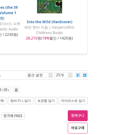
es (the 39
 Volume 1
CD)
Into the Wild (Hardcover)
 데이비드 피투
에린 헌터 지음 | Harpercollins
astic Audio
Childrens Books
 / 2230원)
28,210
원(
18%
할인 / 1420원)
옵션 설정
25개
순
1~20
끝
선택
장바구니 담기
보관함 담기
마이리스트 담기
장바구니
정가제
FREE
바로구매