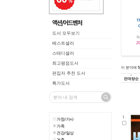
T
액션/어드벤처
C
도서 모두보기
Ri
2
베스트셀러
스테디셀러
최고평점도서
이 분야에
5
편집자 추천 도서
판매량순
특가도서
1.
가정/가사
가족
건강/일상
건축