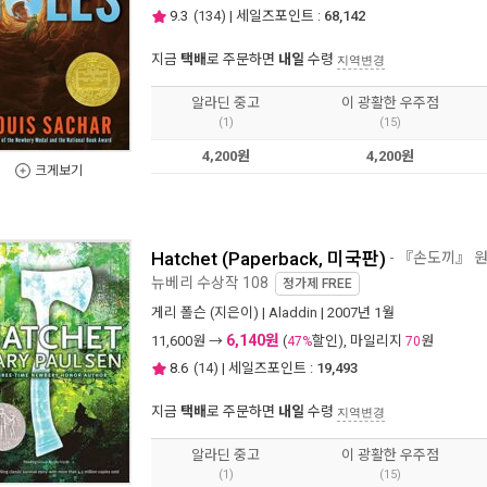
9.3
(
134
) | 세일즈포인트 :
68,142
지금
택배
로 주문하면
내일
수령
지역변경
알라딘 중고
이 광활한 우주점
(1)
(15)
4,200원
4,200원
크게보기
Hatchet (Paperback, 미국판)
- 『손도끼』 
뉴베리 수상작 108
정가제
FREE
게리 폴슨
(지은이) |
Aladdin
| 2007년 1월
6,140원
11,600
원 →
(
할인), 마일리지
원
47%
70
8.6
(
14
) | 세일즈포인트 :
19,493
지금
택배
로 주문하면
내일
수령
지역변경
알라딘 중고
이 광활한 우주점
(1)
(15)