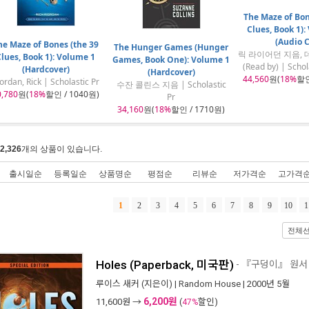
The Maze of Bon
Clues, Book 1):
(Audio 
he Maze of Bones (the 39
The Hunger Games (Hunger
릭 라이어던 지음,
lues, Book 1): Volume 1
Games, Book One): Volume 1
(Read by) | Schol
(Hardcover)
(Hardcover)
44,560
원(
18%
할인
ordan, Rick | Scholastic Pr
수잔 콜린스 지음 | Scholastic
0,780
원(
18%
할인 / 1040원)
Pr
34,160
원(
18%
할인 / 1710원)
2,326
개의 상품이 있습니다.
출시일순
등록일순
상품명순
평점순
리뷰순
저가격순
고가격
1
2
3
4
5
6
7
8
9
10
1
전체
Holes (Paperback, 미국판)
- 『구덩이』 원서
루이스 새커
(지은이) |
Random House
| 2000년 5월
6,200원
11,600
원 →
(
할인)
47%