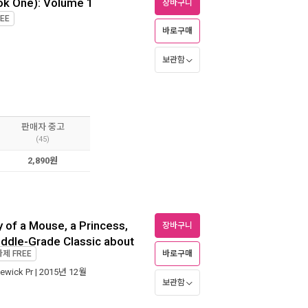
k One): Volume 1
장바구니
EE
바로구매
보관함
판매자 중고
(45)
2,890원
 of a Mouse, a Princess,
장바구니
ddle-Grade Classic about
가제
FREE
바로구매
ewick Pr
| 2015년 12월
보관함