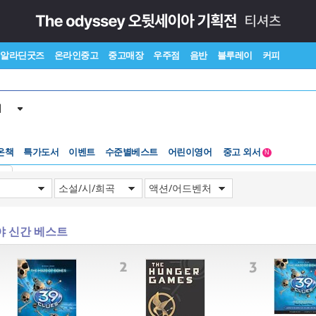
알라딘굿즈
온라인중고
중고매장
우주점
음반
블루레이
커피
서
온책
특가도서
이벤트
수준별베스트
어린이영어
중고 외서
N
Lexile®
5백원부터
기
수준별베스트
중고 외서
야 신간 베스트