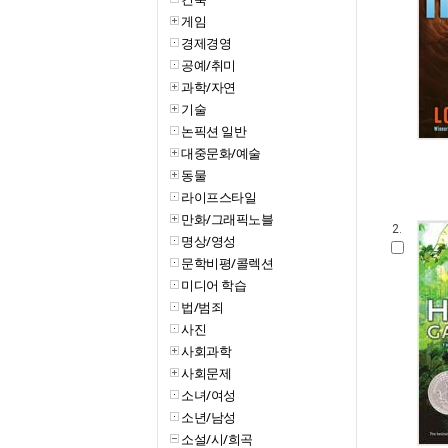
게임
경제경영
공예/취미
과학/자연
기술
논픽션 일반
대중문화/예술
동물
라이프스타일
만화/그래픽노블
2.
명상/영성
문학비평/콜렉션
미디어 학습
법/범죄
사진
사회과학
사회문제
소녀/여성
소년/남성
소설/시/희곡