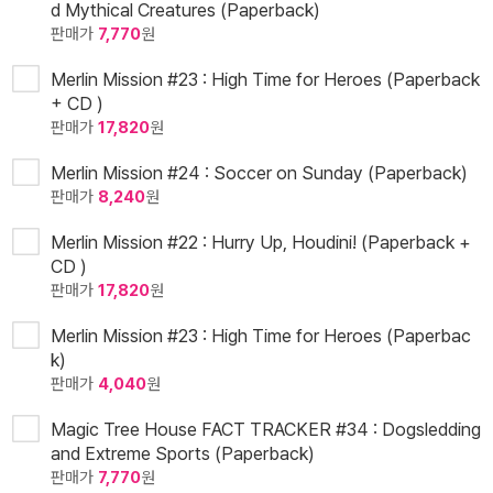
d Mythical Creatures (Paperback)
판매가
7,770
원
Merlin Mission #23 : High Time for Heroes (Paperback
+ CD )
판매가
17,820
원
Merlin Mission #24 : Soccer on Sunday (Paperback)
판매가
8,240
원
Merlin Mission #22 : Hurry Up, Houdini! (Paperback +
CD )
판매가
17,820
원
Merlin Mission #23 : High Time for Heroes (Paperbac
k)
판매가
4,040
원
Magic Tree House FACT TRACKER #34 : Dogsledding
and Extreme Sports (Paperback)
판매가
7,770
원