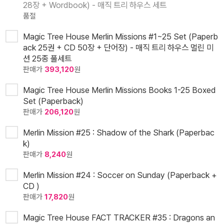
28장 + Wordbook) - 매직 트리 하우스 세트
품절
Magic Tree House Merlin Missions #1~25 Set (Paperb
ack 25권 + CD 50장 + 단어장) - 매직 트리 하우스 멀린 미
션 25종 풀세트
판매가
393,120
원
Magic Tree House Merlin Missions Books 1-25 Boxed
Set (Paperback)
판매가
206,120
원
Merlin Mission #25 : Shadow of the Shark (Paperbac
k)
판매가
8,240
원
Merlin Mission #24 : Soccer on Sunday (Paperback +
CD )
판매가
17,820
원
Magic Tree House FACT TRACKER #35 : Dragons an