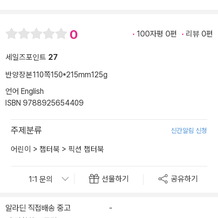
0
100자평 0편
리뷰 0편
세일즈포인트
27
반양장본
110쪽
150*215mm
125g
언어 English
ISBN 9788925654409
주제분류
신간알림 신청
어린이
>
챕터북
>
픽션 챕터북
선물하기
공유하기
알라딘 직접배송 중고
-