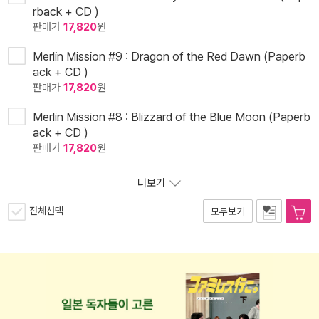
rback + CD )
판매가
17,820
원
Merlin Mission #9 : Dragon of the Red Dawn (Paperb
ack + CD )
판매가
17,820
원
Merlin Mission #8 : Blizzard of the Blue Moon (Paperb
ack + CD )
판매가
17,820
원
더보기
전체선택
모두보기