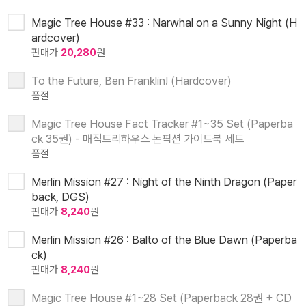
Magic Tree House #33 : Narwhal on a Sunny Night (H
ardcover)
판매가
20,280
원
To the Future, Ben Franklin! (Hardcover)
품절
Magic Tree House Fact Tracker #1~35 Set (Paperba
ck 35권) - 매직트리하우스 논픽션 가이드북 세트
품절
Merlin Mission #27 : Night of the Ninth Dragon (Paper
back, DGS)
판매가
8,240
원
Merlin Mission #26 : Balto of the Blue Dawn (Paperba
ck)
판매가
8,240
원
Magic Tree House #1~28 Set (Paperback 28권 + CD