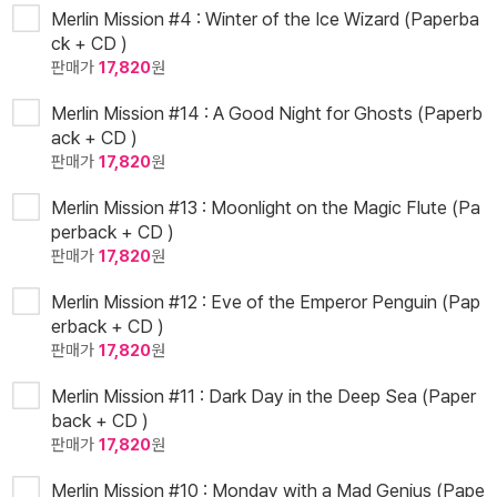
Merlin Mission #4 : Winter of the Ice Wizard (Paperba
ck + CD )
판매가
17,820
원
Merlin Mission #14 : A Good Night for Ghosts (Paperb
ack + CD )
판매가
17,820
원
Merlin Mission #13 : Moonlight on the Magic Flute (Pa
perback + CD )
판매가
17,820
원
Merlin Mission #12 : Eve of the Emperor Penguin (Pap
erback + CD )
판매가
17,820
원
Merlin Mission #11 : Dark Day in the Deep Sea (Paper
back + CD )
판매가
17,820
원
Merlin Mission #10 : Monday with a Mad Genius (Pape