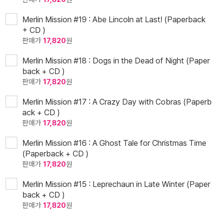
Merlin Mission #19 : Abe Lincoln at Last! (Paperback
+ CD )
판매가
17,820
원
Merlin Mission #18 : Dogs in the Dead of Night (Paper
back + CD )
판매가
17,820
원
Merlin Mission #17 : A Crazy Day with Cobras (Paperb
ack + CD )
판매가
17,820
원
Merlin Mission #16 : A Ghost Tale for Christmas Time
(Paperback + CD )
판매가
17,820
원
Merlin Mission #15 : Leprechaun in Late Winter (Paper
back + CD )
판매가
17,820
원