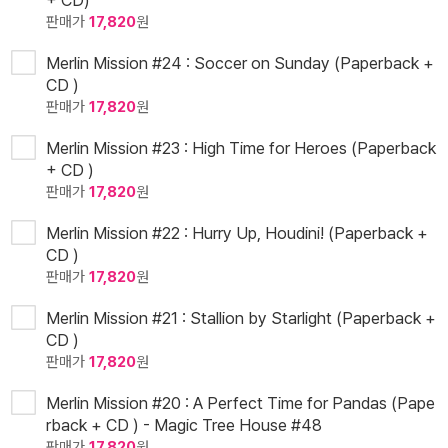
+ CD)
판매가
17,820
원
Merlin Mission #24 : Soccer on Sunday (Paperback +
CD )
판매가
17,820
원
Merlin Mission #23 : High Time for Heroes (Paperback
+ CD )
판매가
17,820
원
Merlin Mission #22 : Hurry Up, Houdini! (Paperback +
CD )
판매가
17,820
원
Merlin Mission #21 : Stallion by Starlight (Paperback +
CD )
판매가
17,820
원
Merlin Mission #20 : A Perfect Time for Pandas (Pape
rback + CD ) - Magic Tree House #48
판매가
17,820
원