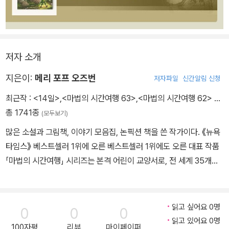
저자 소개
지은이:
메리 포프 오즈번
저자파일
신간알림 신청
최근작 :
<14일>
,
<마법의 시간여행 63>
,
<마법의 시간여행 62>
…
총 1741종
(모두보기)
많은 소설과 그림책, 이야기 모음집, 논픽션 책을 쓴 작가이다. 《뉴욕
타임스》 베스트셀러 1위에 오른 베스트셀러 1위에도 오른 대표 작품
「마법의 시간여행」 시리즈는 본격 어린이 교양서로, 전 세계 35개국
에 출간되었고 어린이뿐만 아니라 학부모, 교육 관계자들에게 열렬한
사랑을 받아 왔다. 부모님과 교육자들이 강력히 추천하는 이 시리즈
로서 어린이 독자에게 과학, 다양한 세계 역사, 문화, 지리 등 어린이
읽고 싶어요 0명
0
0
0
들이 알아야 할 많은 지식을 재미난 판타지 이야기에 담아 소개하고
읽고 있어요 0명
100자평
리뷰
마이페이퍼