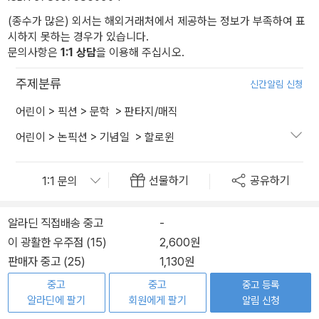
(종수가 많은) 외서는 해외거래처에서 제공하는 정보가 부족하여 표
시하지 못하는 경우가 있습니다.
문의사항은
1:1 상담
을 이용해 주십시오.
주제분류
신간알림 신청
어린이
>
픽션
>
문학
>
판타지/매직
어린이
>
논픽션
>
기념일
>
할로윈
선물하기
공유하기
알라딘 직접배송 중고
-
이 광활한 우주점 (15)
2,600원
판매자 중고 (25)
1,130원
중고
중고
중고 등록
알라딘에 팔기
회원에게 팔기
알림 신청