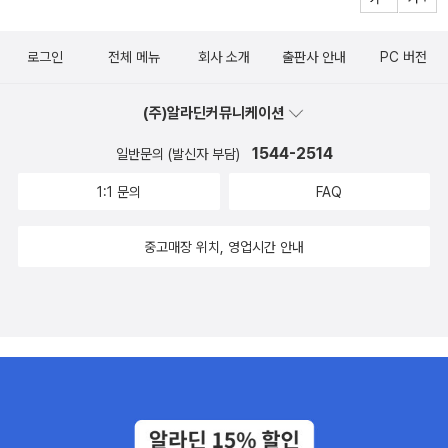
ok + CD) The Lab 영어교육연구소 지음 / The LAB Education
Research Center / 2009년 10월이 책 세트를 사면 사은품이 따른
로그인
전체 메뉴
회사 소개
출판사 안내
PC 버전
다.책도 책이지만 사은품이 탐이 난다. ㅎㅎ 개인적으로 나도 호박모
자랑 Witch Hat 하나 갖고 싶다.Ready Action 1 : Halloween Wi
(주)알라딘커뮤니케이션
tch (Drama Book) 각각 시리즈 따로 구입해도 좋을 듯. 드라마북
이 제일 탐이 난다. The Big Halloween Scare (책 + CD 1장) 비
1544-2514
일반문의 (발신자 부담)
룡소에서 만든 고릴라박스 시리즈 - 귀여운 스펀지밥을 만날 수 있는
1:1 문의
FAQ
책 - 이번엔 할로윈을 맞아 스펀지밥이 겪는 소동이다.시디까지 있으
니, 어린 아이들 리딩과 스피킹 훈련을 하는 것도 좋을 것 같다.Nate
중고매장 위치, 영업시간 안내
the Great and the Halloween Hunt (Paperback + CD 1장)
이 시리즈 역시 워낙 잘 알려진 챕터북이다. 위대한 탐정 네이트가 벌
이는 할로윈 사냥 ㅎㅎ네이트를 좋아하는 꼬마 아이들에겐 더할나위
없이 좋은 할로윈 선물이 되겠지.It's Halloween, You 'Fraidy Mo
use 아이들이 열광하는 제로니모 스틸톤 시리즈 열한 번째 이야기이
다. 귀여운 캐릭터의 생쥐가 주인공인 이 책.으시시한 표지 그림만 봐
도 스릴넘치는데, 얼른 책 속으로 들어가보고 싶다. 개인적으로 제로