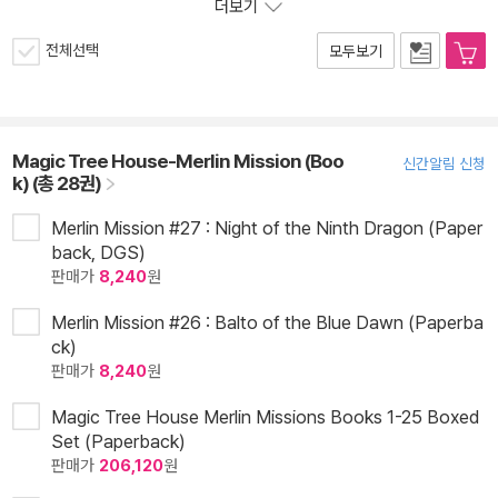
더보기
전체선택
모두보기
Magic Tree House-Merlin Mission (Boo
신간알림 신청
k) (총 28권)
Merlin Mission #27 : Night of the Ninth Dragon (Paper
back, DGS)
판매가
8,240
원
Merlin Mission #26 : Balto of the Blue Dawn (Paperba
ck)
판매가
8,240
원
Magic Tree House Merlin Missions Books 1-25 Boxed
Set (Paperback)
판매가
206,120
원