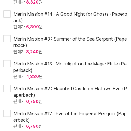
판매가
8,320
원
Merlin Mission #14 : A Good Night for Ghosts (Paperb
ack)
판매가
6,300
원
Merlin Mission #3 : Summer of the Sea Serpent (Pape
rback)
판매가
8,240
원
Merlin Mission #13 : Moonlight on the Magic Flute (Pa
perback)
판매가
4,880
원
Merlin Mission #2 : Haunted Castle on Hallows Eve (P
aperback)
판매가
6,790
원
Merlin Mission #12 : Eve of the Emperor Penguin (Pap
erback)
판매가
6,790
원