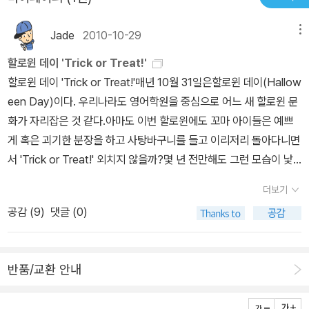
뤄지는 happy ending?^^이야기들 하며 정말 재미있게 잘읽었어요
Jade
2010-10-29
메뉴
^^역시 magic tree house 입니다 ^^
할로윈 데이 'Trick or Treat!'
할로윈 데이 'Trick or Treat!'매년 10월 31일은할로윈 데이(Hallow
een Day)이다. 우리나라도 영어학원을 중심으로 어느 새 할로윈 문
화가 자리잡은 것 같다.아마도 이번 할로윈에도 꼬마 아이들은 예쁘
게 혹은 괴기한 분장을 하고 사탕바구니를 들고 이리저리 돌아다니면
서 'Trick or Treat!' 외치지 않을까?몇 년 전만해도 그런 모습이 낯
설었는데, 이제는 익숙해지는 것 보니 확실히 서양 문화임에도 우리
더보기
나라에 자리잡은 것 같다. 이러다간 조만간 크리스마스 보다 훨씬 더
공감 (
9
)
댓글 (0)
상업적인 문화가 되지 않을까 하는 우려도 생긴다.서양에서는 부활절
(Easter Day) 행사도 많은데, 그런 이벤트는 우리나라에서 벌어지
지 않는 듯 해서 조금 아쉽다.얼마 남지 않은 할로윈 - 그래서 아이들
반품/교환 안내
책에서 만날 수 있는 다양한 할로윈 이야기들을 모아보았다. Ready
Action Halloween Pack 3종 Set (Student's Book + Workbo