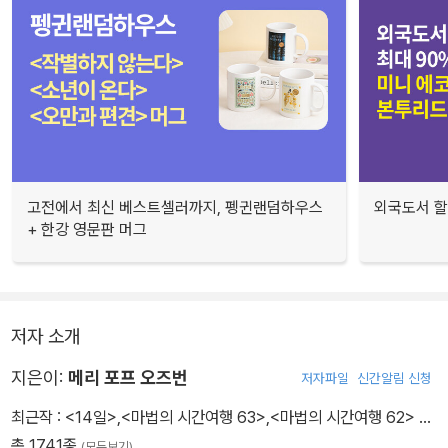
고전에서 최신 베스트셀러까지, 펭귄랜덤하우스
외국도서 할
+ 한강 영문판 머그
저자 소개
지은이:
메리 포프 오즈번
저자파일
신간알림 신청
최근작 :
<14일>
,
<마법의 시간여행 63>
,
<마법의 시간여행 62>
…
총 1741종
(모두보기)