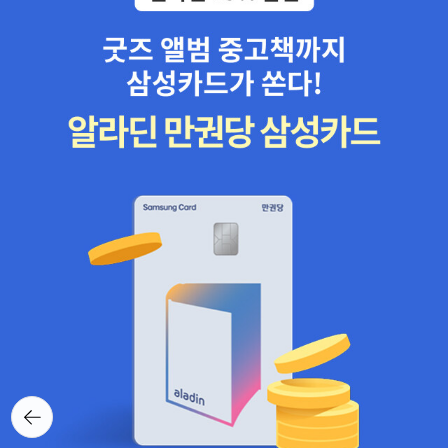
니모 시리즈는 애니매이션으로 제작되었으면 하는 바람이다.Haunt
ed Castle on Hallows Eve (Hardcover + CD 1장) 마법의 시간
여행 - 내가 참 좋아하는 시리즈. 잭과 애니가 찾아간 곳은... 할로윈
이브에 벌어지는 잭과 애니의 모험담. 영어 챕터북이 혹여 부담스럽
다면 번역된책으로 만나도 좋을 것이다.Arthur's HalloweenArthu
r's Adventure 시리즈에도 할로윈은 빠지지 않고 등장한다. 그러고
보니 왠만한 챕터북이나 리더스북 시리즈엔 단골손님인 듯.그만큼 서
양에서 할로윈은 약방의 감초처럼 빠질 수 없을 테니까...Halloween
Fraidy-Cat (Paperback) Ready, Freddy 시리즈에도 역시나 할
로윈은 등장한다. 표지 그림에 있는 표정이 정말이나 귀엽다. 나도 이
번 할로윈 땐 분장이나 한번 해볼까?The Ghost who was Afraid
of Halloween (Paperback + CD 1장)Super WHY! 시리즈에서
도 할로윈이 있다. 할로윈을 맞아서 벌어지는 유령 소동. 그런데 과연
유령이 무서워하는 것인지 아니면 유령을 무서워하는 것인지 모르겠
다. ㅎㅎHorrible Harry At Halloween (Paperback + CD) 해리
뒤로가
기
에게 찾아온 할로윈. 과연 또 어떤 소동이 벌어질 것인가? 제발 이번