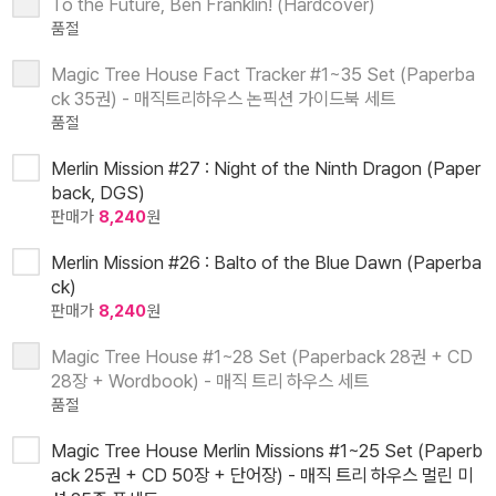
To the Future, Ben Franklin! (Hardcover)
품절
Magic Tree House Fact Tracker #1~35 Set (Paperba
ck 35권) - 매직트리하우스 논픽션 가이드북 세트
품절
Merlin Mission #27 : Night of the Ninth Dragon (Paper
back, DGS)
판매가
8,240
원
Merlin Mission #26 : Balto of the Blue Dawn (Paperba
ck)
판매가
8,240
원
Magic Tree House #1~28 Set (Paperback 28권 + CD
28장 + Wordbook) - 매직 트리 하우스 세트
품절
Magic Tree House Merlin Missions #1~25 Set (Paperb
ack 25권 + CD 50장 + 단어장) - 매직 트리 하우스 멀린 미