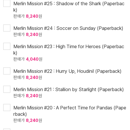
Merlin Mission #25 : Shadow of the Shark (Paperbac
k)
판매가
8,240
원
Merlin Mission #24 : Soccer on Sunday (Paperback)
판매가
8,240
원
Merlin Mission #23 : High Time for Heroes (Paperbac
k)
판매가
4,040
원
Merlin Mission #22 : Hurry Up, Houdini! (Paperback)
판매가
8,240
원
Merlin Mission #21 : Stallion by Starlight (Paperback)
판매가
8,240
원
Merlin Mission #20 : A Perfect Time for Pandas (Pape
rback)
판매가
8,240
원