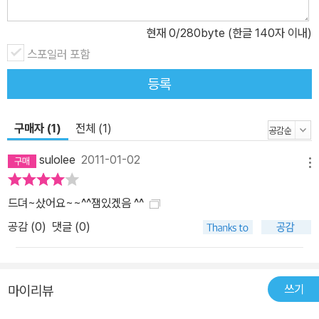
현재
0
/280byte (한글 140자 이내)
스포일러 포함
등록
구매자 (1)
전체 (1)
sulolee
2011-01-02
메뉴
드뎌~샀어요~~^^잼있겠음 ^^
공감 (
0
)
댓글 (0)
쓰기
마이리뷰