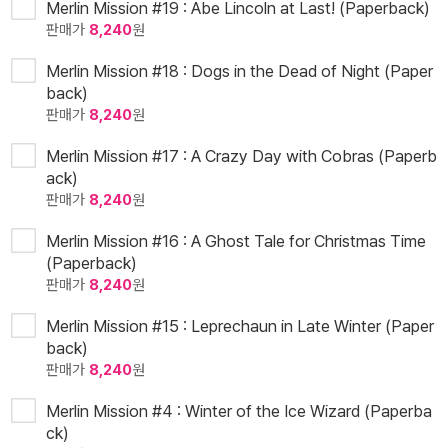
Merlin Mission #19 : Abe Lincoln at Last! (Paperback)
판매가
8,240
원
Merlin Mission #18 : Dogs in the Dead of Night (Paper
back)
판매가
8,240
원
Merlin Mission #17 : A Crazy Day with Cobras (Paperb
ack)
판매가
8,240
원
Merlin Mission #16 : A Ghost Tale for Christmas Time
(Paperback)
판매가
8,240
원
Merlin Mission #15 : Leprechaun in Late Winter (Paper
back)
판매가
8,240
원
Merlin Mission #4 : Winter of the Ice Wizard (Paperba
ck)