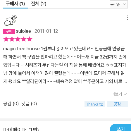
구매자 (1)
전체 (2)
메뉴
sulolee
2011-01-12
magic tree house 1권부터 읽어오고 있는데요~ 안궁금해 안궁금
해 하면서 책 구입을 안하려고 했는데~~어느새 지금 32권까지 손에
있답니다 ㅋ시리즈가 무섭다는걸 이 책을 통해 배웠어요 ㅎㅎ표지가
넘 맘에 들어서 이책이 많이 끌렸는데~~~이번에 드디어 구해서 읽
게 됐네요 ^^알라딘이라~~~배송걱정 없이 ^^주문하고 거의 바로 받
았음 ㅋ페이퍼백인데....다 읽고 보니 맨 뒷면에 잭과 애니의 스티커가
더보기
있네요아까워서 못 떼겠음 ㅋ내용은 또다시 잭과 애니 그리고 테디^^
공감 (
0
)
댓글 (0)
가 카멜롯을 구하는 내용인데요~~이번에는 드뎌 제목에 걸맞게^^m
agic tree house 다운 magic 을 쓰게 되네요잭, 애니, 테디가 까마
귀로 변했다는 ^^거기다 테디는 가장 형인데도~~까마귀 왕에게 잡
쓰기
마이페이퍼 (1편)
혔다는그리고, 이야기가 거의 끝날무렵 까마귀 왕의 오랜 바램이 이