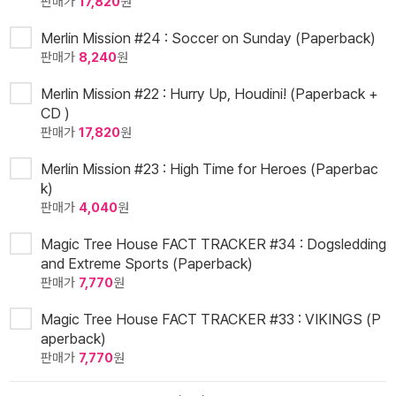
판매가
17,820
원
Merlin Mission #24 : Soccer on Sunday (Paperback)
판매가
8,240
원
Merlin Mission #22 : Hurry Up, Houdini! (Paperback +
CD )
판매가
17,820
원
Merlin Mission #23 : High Time for Heroes (Paperbac
k)
판매가
4,040
원
Magic Tree House FACT TRACKER #34 : Dogsledding
and Extreme Sports (Paperback)
판매가
7,770
원
Magic Tree House FACT TRACKER #33 : VIKINGS (P
aperback)
판매가
7,770
원