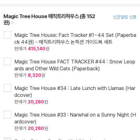
Magic Tree House 매직트리하우스 (총 152
신간알림 신청
권)
Magic Tree House: Fact Tracker #1~44 Set (Paperba
ck 44권) - 매직트리하우스 논픽션 가이드북 세트
판매가
415,140
원
Magic Tree House FACT TRACKER #44 : Snow Leop
ards and Other Wild Cats (Paperback)
판매가
8,320
원
Magic Tree House #34 : Late Lunch with Llamas (Har
dcover)
판매가
20,280
원
Magic Tree House #33 : Narwhal on a Sunny Night (H
ardcover)
판매가
20,280
원