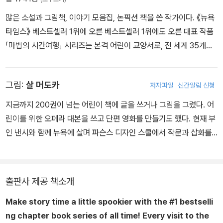
많은 소설과 그림책, 이야기 모음집, 논픽션 책을 쓴 작가이다. 《뉴욕
타임스》 베스트셀러 1위에 오른 베스트셀러 1위에도 오른 대표 작품
「마법의 시간여행」 시리즈는 본격 어린이 교양서로, 전 세계 35개국
에 출간되었고 어린이뿐만 아니라 학부모, 교육 관계자들에게 열렬한
사랑을 받아 왔다. 부모님과 교육자들이 강력히 추천하는 이 시리즈
그림:
살 머도카
저자파일
신간알림 신청
로서 어린이 독자에게 과학, 다양한 세계 역사, 문화, 지리 등 어린이
들이 알아야 할 많은 지식을 재미난 판타지 이야기에 담아 소개하고
지금까지 200권이 넘는 어린이 책에 글을 쓰거나 그림을 그렸다. 어
있다.
린이를 위한 오페라 대본을 쓰고 단편 영화를 만들기도 했다. 현재 부
인 낸시와 함께 뉴욕에 살며 파슨스 디자인 스쿨에서 작문과 삽화를
가르치고 있다.
출판사 제공 책소개
Make story time a little spookier with the #1 bestselli
ng chapter book series of all time! Every visit to the