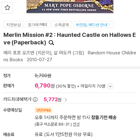
지연보상
정가제 FREE
소득공제
바인딩, 에디션 안내
Merlin Mission #2 : Haunted Castle on Hallows E
ve (Paperback)
메리 포프 오즈번
(지은이),
살 머도카
(그림)
Random House Childre
ns Books
2010-07-27
정가
9,700원
6,790
판매가
원
(30% 할인) +
마일리지 70원
5,772
카드최대혜택가
원
수령예상일
양탄자배송
오후 1시까지 주문하면 밤 11시
잠들기전 배송
(중구 서소문로 89-31 )
변경
배송료
유료 (도서 1만5천원 이상 무료)