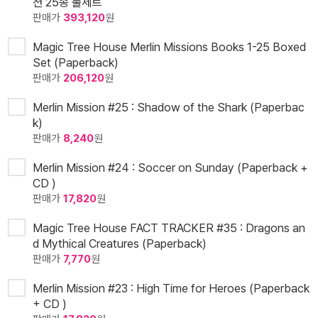
션 25종 풀세트
판매가
393,120
원
Magic Tree House Merlin Missions Books 1-25 Boxed
Set (Paperback)
판매가
206,120
원
Merlin Mission #25 : Shadow of the Shark (Paperbac
k)
판매가
8,240
원
Merlin Mission #24 : Soccer on Sunday (Paperback +
CD )
판매가
17,820
원
Magic Tree House FACT TRACKER #35 : Dragons an
d Mythical Creatures (Paperback)
판매가
7,770
원
Merlin Mission #23 : High Time for Heroes (Paperback
+ CD )