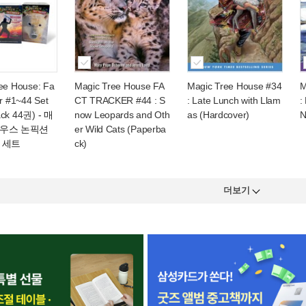
ee House: Fa
Magic Tree House FA
Magic Tree House #34
M
er #1~44 Set
CT TRACKER #44 : S
: Late Lunch with Llam
:
ack 44권)
- 매
now Leopards and Oth
as (Hardcover)
N
우스 논픽션
er Wild Cats (Paperba
 세트
ck)
더보기