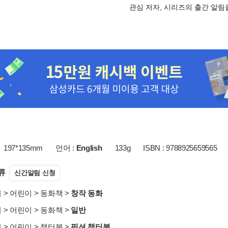
관심 저자, 시리즈의 출간 알
197*135mm
언어 :
English
133g
ISBN : 9788925659565
류
신간알림 신청
서
>
어린이
>
동화책
>
창작 동화
서
>
어린이
>
동화책
>
일반
서
>
어린이
>
챕터북
>
픽션 챕터북