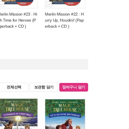
erlin Mission #23 : Hi
Merlin Mission #22 : H
h Time for Heroes (P
urry Up, Houdini! (Pap
perback + CD )
erback + CD )
전체선택
보관함 담기
장바구니 담기