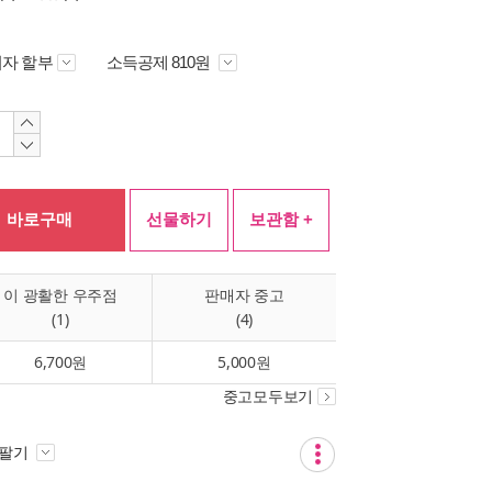
자 할부
소득공제 810원
바로구매
선물하기
보관함 +
이 광활한 우주점
판매자 중고
(1)
(4)
6,700원
5,000원
중고모두보기
 팔기