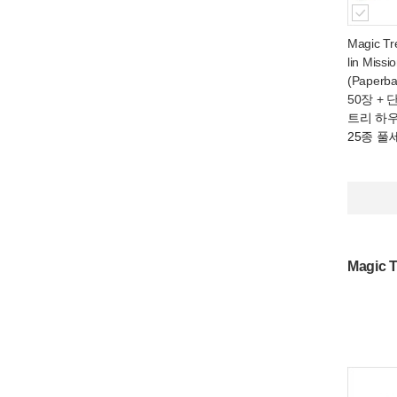
Magic Tr
lin Missi
(Paperb
50장 + 
트리 하
25종 풀
Magic