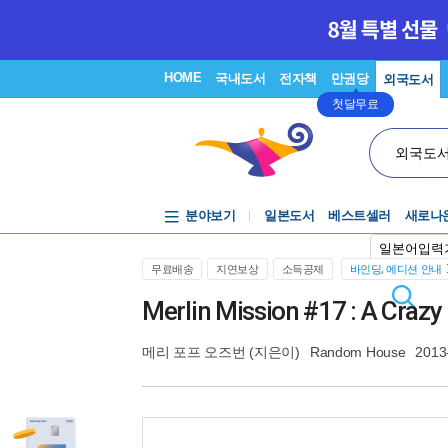
HOME
국내도서
전자책
만권당
외국도서
첫달무료
외국도
분야보기
일본도서
베스트셀러
새로나
일본어입력
무료배송
지연보상
소득공제
바인딩, 에디션 안내
Merlin Mission #17 : A Crazy
메리 포프 오즈번
(지은이)
Random House
2013