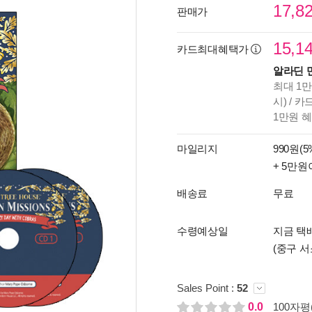
17,8
판매가
15,1
카드최대혜택가
알라딘 
최대 1만
시) / 
1만원 
마일리지
990원(5
+ 5만원
배송료
무료
수령예상일
지금 택배
(중구 서
Sales Point :
52
0.0
100자평(