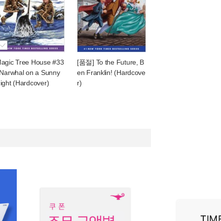
agic Tree House #33
[품절] To the Future, B
 Narwhal on a Sunny
en Franklin! (Hardcove
ight (Hardcover)
r)