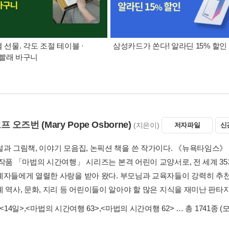
별 선물. 각도 조절 테이블 ·
삼성카드가 쏜다! 알라딘 15% 할인
빨래 바구니
포프 오즈번
(Mary Pope Osborne)
(지은이)
저자파일
신
설과 그림책, 이야기 모음집, 논픽션 책을 쓴 작가이다. 《뉴욕타임스》
 작품 「마법의 시간여행」 시리즈는 본격 어린이 교양서로, 전 세계 
계자들에게 열렬한 사랑을 받아 왔다. 부모님과 교육자들이 강력히 추천
계 역사, 문화, 지리 등 어린이들이 알아야 할 많은 지식을 재미난 판타
<14일>
,
<마법의 시간여행 63>
,
<마법의 시간여행 62>
… 총 1741종
(