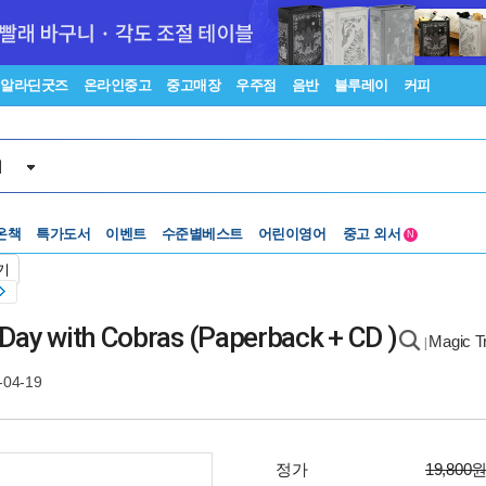
알라딘굿즈
온라인중고
중고매장
우주점
음반
블루레이
커피
서
온책
특가도서
이벤트
수준별베스트
어린이영어
중고 외서
N
Lexile®
5백원부터
기
수준별베스트
중고 외서
 Day with Cobras (Paperback + CD )
Magic
|
-04-19
정가
19,800