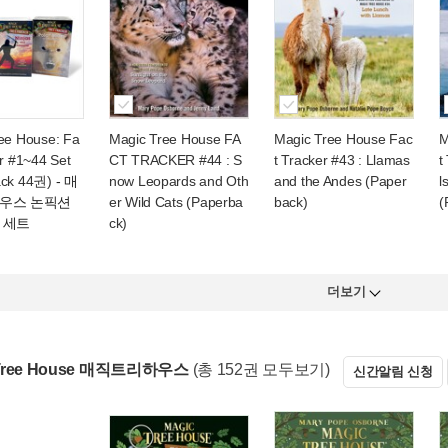
ee House: Fa
Magic Tree House FA
Magic Tree House Fac
M
er #1~44 Set
CT TRACKER #44 : S
t Tracker #43 : Llamas
t
ack 44권)
- 매
now Leopards and Oth
and the Andes (Paper
l
우스 논픽션
er Wild Cats (Paperba
back)
(
 세트
ck)
더보기
 Tree House 매직트리하우스
(총 152권 모두보기)
신간알림 신청