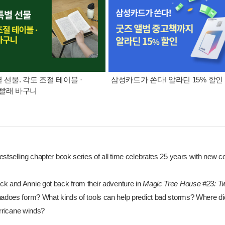
별 선물. 각도 조절 테이블 ·
삼성카드가 쏜다! 알라딘 15% 할인
빨래 바구니
estselling chapter book series of all time celebrates 25 years with new
k and Annie got back from their adventure in
Magic Tree House #23: Tw
nadoes form? What kinds of tools can help predict bad storms? Where di
urricane winds?