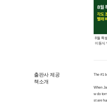
8월 특
이동식 
출판사 제공
The #1 b
책소개
When Jac
w do tor
st are h