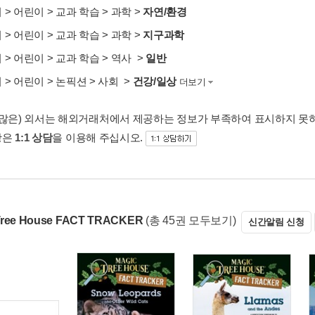
서
>
어린이
>
교과 학습
>
과학
>
자연/환경
서
>
어린이
>
교과 학습
>
과학
>
지구과학
서
>
어린이
>
교과 학습
>
역사
>
일반
서
>
어린이
>
논픽션
>
사회
>
건강/일상
더보기
 많은) 외서는 해외거래처에서 제공하는 정보가 부족하여 표시하지 못
항은
1:1 상담
을 이용해 주십시오.
Tree House FACT TRACKER
(총 45권 모두보기)
신간알림 신청