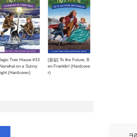
agic Tree House #33
[품절] To the Future, B
 Narwhal on a Sunny
en Franklin! (Hardcove
ight (Hardcover)
r)