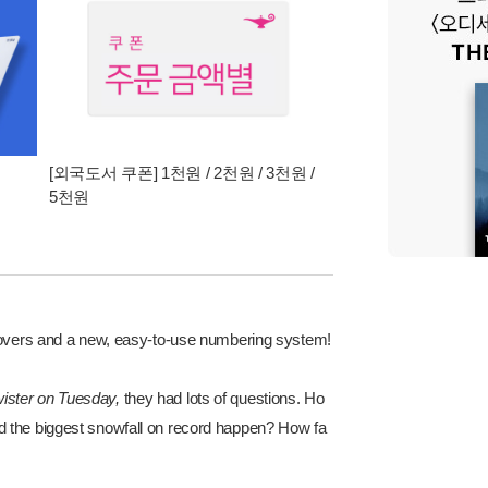
[외국도서 쿠폰] 1천원 / 2천원 / 3천원 /
5천원
 covers and a new, easy-to-use numbering system!
ister on Tuesday,
they had lots of questions. Ho
d the biggest snowfall on record happen? How fa