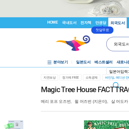
HOME
국내도서
전자책
만권당
외국도서
첫달무료
외국도
분야보기
일본도서
베스트셀러
새로나
일본어입력
지연보상
정가제 FREE
소득공제
바인딩, 에디션 
Magic Tree House FACT TRAC
메리 포프 오즈번
,
윌 어즈번
(지은이),
살 머도카