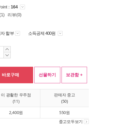
oint :
164
1)
리뷰(0)
자 할부
소득공제 400원
바로구매
선물하기
보관함 +
이 광활한 우주점
판매자 중고
(11)
(50)
2,400원
550원
중고모두보기