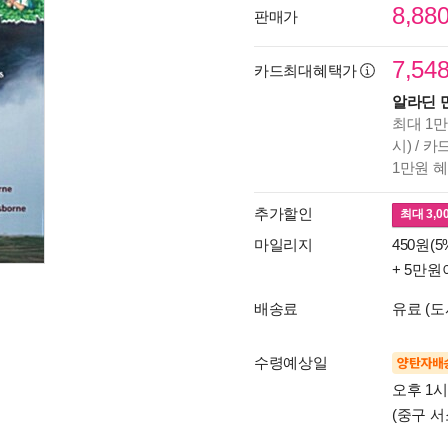
8,88
판매가
7,54
카드최대혜택가
알라딘 
최대 1만
시) / 
1만원 
추가할인
최대
3,0
마일리지
450원(5
+ 5만원
배송료
유료 (도
수령예상일
양탄자배
오후 1
(중구 서