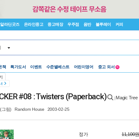
알라딘굿즈
온라인중고
중고매장
우주점
음반
블루레이
커피
서
온책
특가도서
이벤트
수준별베스트
어린이영어
중고 외서
N
Lexile®
5백원부터
기
수준별베스트
중고 외서
안내
KER #08 : Twisters (Paperback)
Magic Tre
|
(그림)
Random House
2003-02-25
정가
11,100