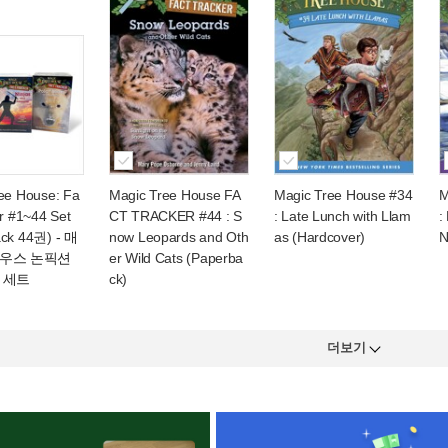
ee House: Fa
Magic Tree House FA
Magic Tree House #34
M
er #1~44 Set
CT TRACKER #44 : S
: Late Lunch with Llam
:
ack 44권)
- 매
now Leopards and Oth
as (Hardcover)
N
우스 논픽션
er Wild Cats (Paperba
 세트
ck)
더보기