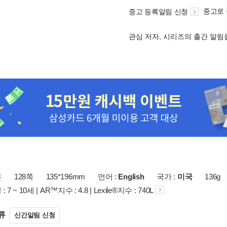
중고로
중고 등록알림 신청
관심 저자, 시리즈의 출간 알
본
128쪽
135*196mm
언어 :
English
국가 :
미국
136g
7 ~ 10세 | AR™지수 : 4.8 | Lexile®지수 : 740L
류
신간알림 신청