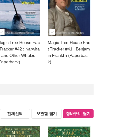
agic Tree House Fac
Magic Tree House Fac
 Tracker #42 : Narwha
t Tracker #41 : Benjam
s and Other Whales
in Franklin (Paperbac
Paperback)
k)
전체선택
보관함 담기
장바구니 담기