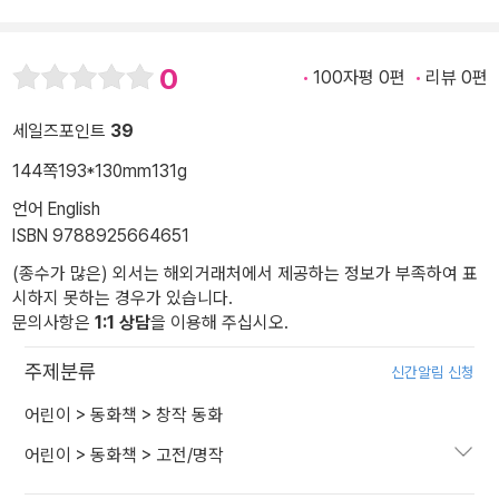
0
100자평 0편
리뷰 0편
세일즈포인트
39
144쪽
193*130mm
131g
언어 English
ISBN 9788925664651
(종수가 많은) 외서는 해외거래처에서 제공하는 정보가 부족하여 표
시하지 못하는 경우가 있습니다.
문의사항은
1:1 상담
을 이용해 주십시오.
주제분류
신간알림 신청
어린이
>
동화책
>
창작 동화
어린이
>
동화책
>
고전/명작