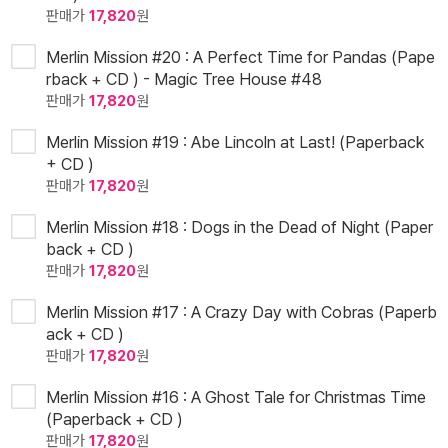
판매가
17,820
원
Merlin Mission #20 : A Perfect Time for Pandas (Pape
rback + CD ) - Magic Tree House #48
판매가
17,820
원
Merlin Mission #19 : Abe Lincoln at Last! (Paperback
+ CD )
판매가
17,820
원
Merlin Mission #18 : Dogs in the Dead of Night (Paper
back + CD )
판매가
17,820
원
Merlin Mission #17 : A Crazy Day with Cobras (Paperb
ack + CD )
판매가
17,820
원
Merlin Mission #16 : A Ghost Tale for Christmas Time
(Paperback + CD )
판매가
17,820
원