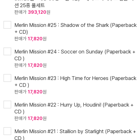
션 25종 풀세트
판매가
393,120
원
Merlin Mission #25 : Shadow of the Shark (Paperback
+ CD)
판매가
17,820
원
Merlin Mission #24 : Soccer on Sunday (Paperback +
CD )
판매가
17,820
원
Merlin Mission #23 : High Time for Heroes (Paperback
+ CD )
판매가
17,820
원
Merlin Mission #22 : Hurry Up, Houdini! (Paperback +
CD )
판매가
17,820
원
Merlin Mission #21 : Stallion by Starlight (Paperback +
CD )