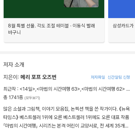
8월 특별 선물. 각도 조절 테이블 · 이동식 빨래
삼성카드가 
바구니
저자 소개
지은이:
메리 포프 오즈번
저자파일
신간알림 신청
최근작 :
<14일>
,
<마법의 시간여행 63>
,
<마법의 시간여행 62>
…
총 1741종
(모두보기)
많은 소설과 그림책, 이야기 모음집, 논픽션 책을 쓴 작가이다. 《뉴욕
타임스》 베스트셀러 1위에 오른 베스트셀러 1위에도 오른 대표 작품
「마법의 시간여행」 시리즈는 본격 어린이 교양서로, 전 세계 35개국
에 출간되었고 어린이뿐만 아니라 학부모, 교육 관계자들에게 열렬한