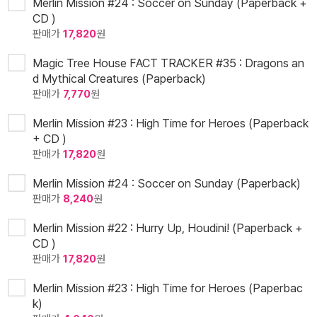
Merlin Mission #24 : Soccer on Sunday (Paperback +
CD )
판매가
17,820
원
Magic Tree House FACT TRACKER #35 : Dragons an
d Mythical Creatures (Paperback)
판매가
7,770
원
Merlin Mission #23 : High Time for Heroes (Paperback
+ CD )
판매가
17,820
원
Merlin Mission #24 : Soccer on Sunday (Paperback)
판매가
8,240
원
Merlin Mission #22 : Hurry Up, Houdini! (Paperback +
CD )
판매가
17,820
원
Merlin Mission #23 : High Time for Heroes (Paperbac
k)