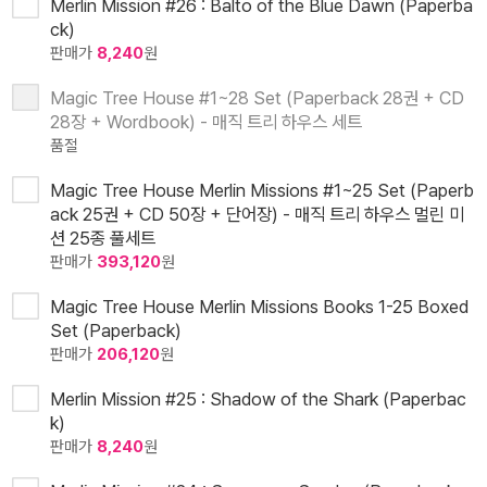
Merlin Mission #26 : Balto of the Blue Dawn (Paperba
ck)
판매가
8,240
원
Magic Tree House #1~28 Set (Paperback 28권 + CD
28장 + Wordbook) - 매직 트리 하우스 세트
품절
Magic Tree House Merlin Missions #1~25 Set (Paperb
ack 25권 + CD 50장 + 단어장) - 매직 트리 하우스 멀린 미
션 25종 풀세트
판매가
393,120
원
Magic Tree House Merlin Missions Books 1-25 Boxed
Set (Paperback)
판매가
206,120
원
Merlin Mission #25 : Shadow of the Shark (Paperbac
k)
판매가
8,240
원