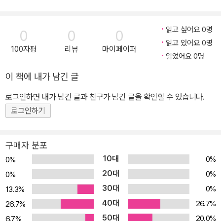
사랑을 받아 왔다. 부모님과 교육자들이 강력히 추천하는 이 시리즈
로서 어린이 독자에게 과학, 다양한 세계 역사, 문화, 지리 등 어린이
읽고 싶어요 0명
0
0
0
들이 알아야 할 많은 지식을 재미난 판타지 이야기에 담아 소개하고
읽고 있어요 0명
100자평
리뷰
마이페이퍼
있다.
읽었어요 0명
이 책에 내가 남긴 글
로그인하면 내가 남긴 글과 친구가 남긴 글을 확인할 수 있습니다.
로그인하기
구매자 분포
10대
0%
0%
20대
0%
0%
30대
0%
13.3%
40대
26.7%
26.7%
50대
20.0%
6.7%