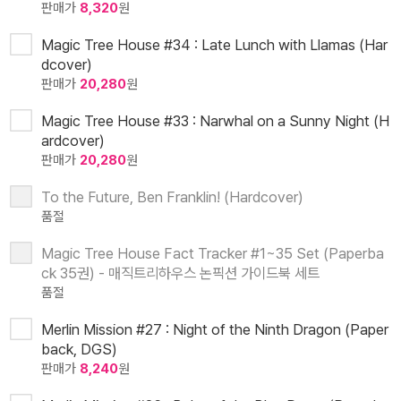
판매가
8,320
원
Magic Tree House #34 : Late Lunch with Llamas (Har
dcover)
판매가
20,280
원
Magic Tree House #33 : Narwhal on a Sunny Night (H
ardcover)
판매가
20,280
원
To the Future, Ben Franklin! (Hardcover)
품절
Magic Tree House Fact Tracker #1~35 Set (Paperba
ck 35권) - 매직트리하우스 논픽션 가이드북 세트
품절
Merlin Mission #27 : Night of the Ninth Dragon (Paper
back, DGS)
판매가
8,240
원