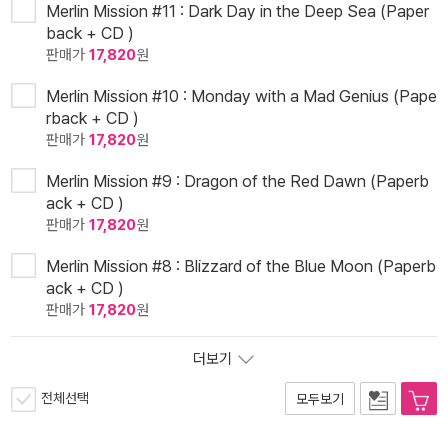
Merlin Mission #11 : Dark Day in the Deep Sea (Paper
back + CD )
판매가
17,820
원
Merlin Mission #10 : Monday with a Mad Genius (Pape
rback + CD )
판매가
17,820
원
Merlin Mission #9 : Dragon of the Red Dawn (Paperb
ack + CD )
판매가
17,820
원
Merlin Mission #8 : Blizzard of the Blue Moon (Paperb
ack + CD )
판매가
17,820
원
더보기
전체선택
모두보기