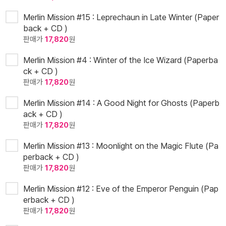
Merlin Mission #15 : Leprechaun in Late Winter (Paper
back + CD )
판매가
17,820
원
Merlin Mission #4 : Winter of the Ice Wizard (Paperba
ck + CD )
판매가
17,820
원
Merlin Mission #14 : A Good Night for Ghosts (Paperb
ack + CD )
판매가
17,820
원
Merlin Mission #13 : Moonlight on the Magic Flute (Pa
perback + CD )
판매가
17,820
원
Merlin Mission #12 : Eve of the Emperor Penguin (Pap
erback + CD )
판매가
17,820
원