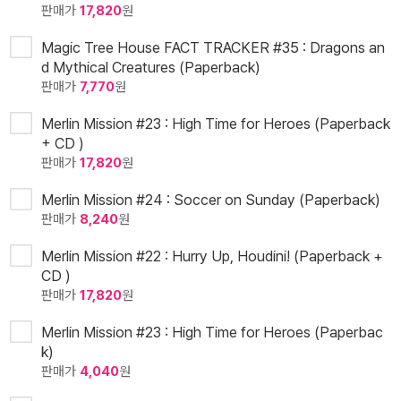
판매가
17,820
원
Magic Tree House FACT TRACKER #35 : Dragons an
d Mythical Creatures (Paperback)
판매가
7,770
원
Merlin Mission #23 : High Time for Heroes (Paperback
+ CD )
판매가
17,820
원
Merlin Mission #24 : Soccer on Sunday (Paperback)
판매가
8,240
원
Merlin Mission #22 : Hurry Up, Houdini! (Paperback +
CD )
판매가
17,820
원
Merlin Mission #23 : High Time for Heroes (Paperbac
k)
판매가
4,040
원