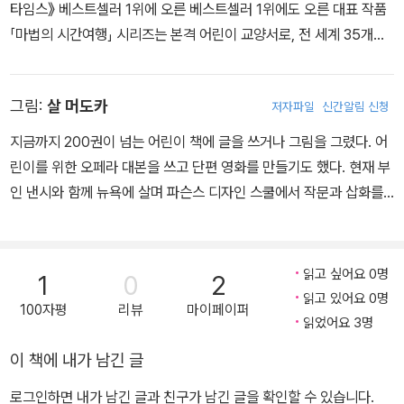
타임스》 베스트셀러 1위에 오른 베스트셀러 1위에도 오른 대표 작품
「마법의 시간여행」 시리즈는 본격 어린이 교양서로, 전 세계 35개국
에 출간되었고 어린이뿐만 아니라 학부모, 교육 관계자들에게 열렬한
사랑을 받아 왔다. 부모님과 교육자들이 강력히 추천하는 이 시리즈
그림:
살 머도카
저자파일
신간알림 신청
로서 어린이 독자에게 과학, 다양한 세계 역사, 문화, 지리 등 어린이
들이 알아야 할 많은 지식을 재미난 판타지 이야기에 담아 소개하고
지금까지 200권이 넘는 어린이 책에 글을 쓰거나 그림을 그렸다. 어
있다.
린이를 위한 오페라 대본을 쓰고 단편 영화를 만들기도 했다. 현재 부
인 낸시와 함께 뉴욕에 살며 파슨스 디자인 스쿨에서 작문과 삽화를
가르치고 있다.
읽고 싶어요 0명
1
0
2
읽고 있어요 0명
100자평
리뷰
마이페이퍼
읽었어요 3명
이 책에 내가 남긴 글
로그인하면 내가 남긴 글과 친구가 남긴 글을 확인할 수 있습니다.