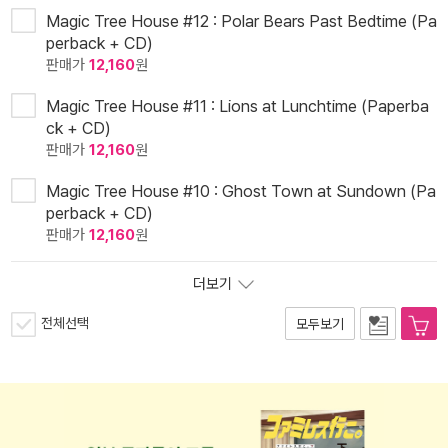
Magic Tree House #12 : Polar Bears Past Bedtime (Pa
perback + CD)
판매가
12,160
원
Magic Tree House #11 : Lions at Lunchtime (Paperba
ck + CD)
판매가
12,160
원
Magic Tree House #10 : Ghost Town at Sundown (Pa
perback + CD)
판매가
12,160
원
더보기
전체선택
모두보기