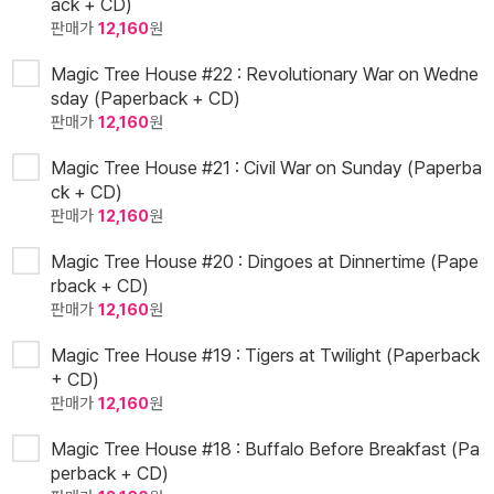
ack + CD)
판매가
12,160
원
Magic Tree House #22 : Revolutionary War on Wedne
sday (Paperback + CD)
판매가
12,160
원
Magic Tree House #21 : Civil War on Sunday (Paperba
ck + CD)
판매가
12,160
원
Magic Tree House #20 : Dingoes at Dinnertime (Pape
rback + CD)
판매가
12,160
원
Magic Tree House #19 : Tigers at Twilight (Paperback
+ CD)
판매가
12,160
원
Magic Tree House #18 : Buffalo Before Breakfast (Pa
perback + CD)