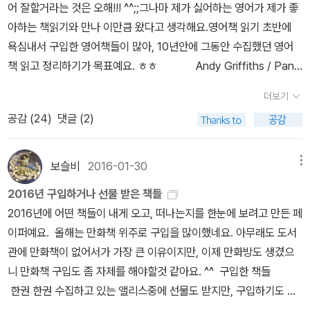
어 잘할거라는 것은 오해!!! ^^;;그나마 제가 싫어하는 영어가 제가 좋
아하는 책읽기와 만나 이만큼 왔다고 생각해요.영어책 읽기 초반에
욕심내서 구입한 영어책들이 많아, 10년안에 그동안 수집했던 영어
책 읽고 정리하기가 목표예요. ㅎㅎ Andy Griffiths / Pan
MacMillan / 2017년 1월 당분간 영어책 구입을 자제하려 했는데,
더보기
조카가 좋아하는 '13층 나무 시리즈'를 선물했기 때문에, 조카에게 빌
공감 (
24
)
댓글 (2)
려 한글로 읽을까 고민하다가, 아무래도 영어로 읽는쪽이 더 재미있
을것 같아서 구입해서 읽었어요. 이야기가 기발하고 그림도 재미있
어서, 왜 이 시리즈가 어린이들이 좋아하는지 이해가 되었습니다. 책
보슬비
2016-01-30
메뉴
도 재미있는데, 오디오북도 연기를 하면서 읽어주니 훨씬 재미있어
2016년 구입하거나 선물 받은 책들
요. 오디오북도 함께 들으시는것을 강추합니다. 챕터식으로 나눠 있
2016년에 어떤 책들이 내게 오고, 떠나는지를 한눈에 보려고 만든 페
어서, 영어책 읽고, 듣기에 좋아요. 13층에서 시작해서 벌서 104층
이퍼예요. 올해는 만화책 위주로 구입을 많이했네요. 아무래도 도서
까지 오게된 시리즈입니다. 저는 91층까지만 읽었어요.^^ 처음 제가
관에 만화책이 없어서가 가장 큰 이유이지만, 이제 만화방도 생겼으
영어책을 읽으니 조카가 한글과 비교해서 읽어보긴했는데, 아직은 영
니 만화책 구입도 좀 자제를 해야할것 같아요. ^^ 구입한 책들
어책보다는 한글로 읽는게 좋다고....ㅋㅋㅋㅋ 아직은 영어책 읽기를
한권 한권 수집하고 있는 앨리스중에 선물도 받지만, 구입하기도 해
숙제처럼 강요할 생각은 없기 때문에, 아쉽지만 저만 읽기로 했습니