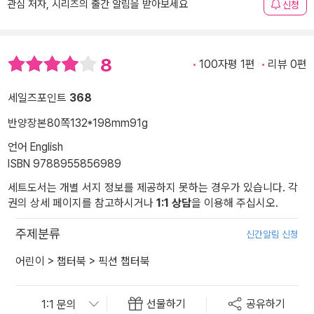
관심 저자, 시리즈의 출간 알림을 받아보세요
신청
8
100자평 1편
리뷰 0편
세일즈포인트
368
반양장본
80쪽
132*198mm
91g
언어 English
ISBN 9788955856989
세트도서는 개별 서지 정보를 제공하지 못하는 경우가 있습니다. 각
권의 상세 페이지를 참고하시거나
1:1 상담
을 이용해 주십시오.
주제분류
신간알림 신청
어린이
>
챕터북
>
픽션 챕터북
선물하기
공유하기