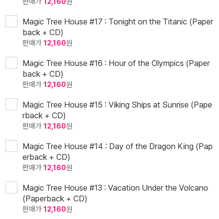
판매가
12,160
원
Magic Tree House #17 : Tonight on the Titanic (Paper
back + CD)
판매가
12,160
원
Magic Tree House #16 : Hour of the Olympics (Paper
back + CD)
판매가
12,160
원
Magic Tree House #15 : Viking Ships at Sunrise (Pape
rback + CD)
판매가
12,160
원
Magic Tree House #14 : Day of the Dragon King (Pap
erback + CD)
판매가
12,160
원
Magic Tree House #13 : Vacation Under the Volcano
(Paperback + CD)
판매가
12,160
원