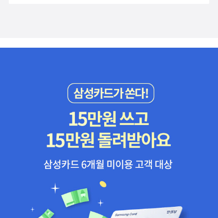
넘는 시리즈는 시작하지도 말아야하는데...^^;; 미메시스 그래픽노블
데, 문제는 시리즈인데 2권까지만 출간하고 그 뒷이야기가 없네요.
곧 완결이 된다고 하는데, 진짜 완결되면 좋겠네요.^^ 웹
그렇다고 3권이 나온다면 읽을지는 모르지만, 이야기가 끝난것 같지
툰들~ 도서관에서 희망도서 신청했는데, 만화라고 불가받아서 구
않아서 뭔가 찜찜한 기분은 듭니다. -.-;; 하지만 마법사, 용과 같은 판
입했어요. ^^ 결국 올 여름 읽으려고 구입했어요. 정가제전에 구입
타지를 좋아한다면 읽어볼만한 영어책이었어요. 이 책을 읽으니 기존
하지 못한것이 조금 아쉽지만...읽고 싶을때 구입하는것도 옳은것 같
에 제가 가지고 있는 '용'과 관련 판타지를 찾아봐야겠다는 생각이 드
아요.^^ 도서관에서 대출하려 했는데, 워낙 인기가 많아서인지 책 상
네요. Duane, Diane / Harcourt Childrens Books / 2003년
태가 좋지 않아 결국 구입. 중고책에서 구입한 품절된 도서 가격
7월 오래전에 구입했던 책인데, 지금에야 읽게 되었어요. 초창기 영
때문에 희망도서 신청도 안되고, 미리보기도 없어서 고민하던차에 올
어책을 구입할때 페이퍼백 재질이 싫어서 양장본을 구입했는데, 어느
컬러로 좋은 평을 발견하고 큰맘먹고 구입 도서 정가제전에 구입하
순간 읽기 편하고 가격 저렴한 페이퍼백의 매력에 빠셔서 이제는 왠
려다가 놓쳤다가 중고책으로 구입. 영어
만하면 양장본보다 페이퍼백을 구입하고 있어요. 그래서 이 시리즈는
책 요리&맛에 관한책 기타 책들 올해
양장본과 페이퍼백이 좀 섞여서 소장하고 있네요.^^;; 암튼, 제가 좋아
구입한 책들중에 읽고 정리한 책들 - 빨리 읽고 다 정리하면 좋겠어
하는 판타지 스타일의 청소년 문학인데, 오디오북과 함께 들어서인지
요.^^ 십대때 재미있게 읽었던 박희정님의 '호텔
훨씬 재미있게 읽었습니다. 마법의 세계를 발견하게 된 소년과 소녀
아프리카'가 떠올랐어요. 남남커플의 이야기인줄 알았지만 구입해서
의 성장모험을 다루었는데, 배경이 현대라서 더 공감이 되는것 같아
읽었는데, 생각보다 다양한 마틴과 존의 이야기를 다루어서 재미있었
요. Diane Duane 지음 / Graphia / 2001년 6 1편보다 2편이 더
어요. 처음에는 2권정도 읽어볼까했는데, 야금 야금 11권까지
재미있는것을 보면, 이 시리즈 조금 더 기대가 됩니다. 아마도, 제가