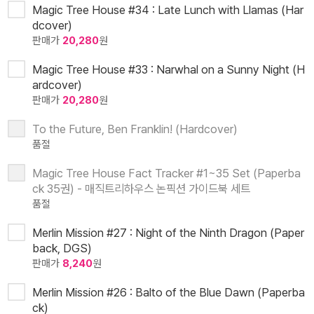
Magic Tree House #34 : Late Lunch with Llamas (Har
dcover)
판매가
20,280
원
Magic Tree House #33 : Narwhal on a Sunny Night (H
ardcover)
판매가
20,280
원
To the Future, Ben Franklin! (Hardcover)
품절
Magic Tree House Fact Tracker #1~35 Set (Paperba
ck 35권) - 매직트리하우스 논픽션 가이드북 세트
품절
Merlin Mission #27 : Night of the Ninth Dragon (Paper
back, DGS)
판매가
8,240
원
Merlin Mission #26 : Balto of the Blue Dawn (Paperba
ck)