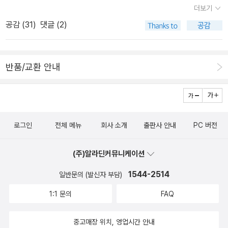
요. 그래픽노블 슈퍼맨 - 나의 첫 슈퍼 히어로 리차드 파
다. 각 나무층마자 특색있는 공간들이 많아요. 실제 이런곳이 있으면
더보기
커 - 관심있었던차에 구입했는데, 시리지 완결이길 바람. 그래픽노
정말 좋겠다는 상상은 아마 어릴때 많이들 했을거란 생각이 듭니
공감 (
31
)
댓글 (2)
블로 출간된 '왕좌 게임' - 소설도 완갈되길 바라는 마음이었는데, 그
다. 자신들의 모험이 책으로 만들어지는것 조차 이야기의 일부분이
래픽 노블도 완간되길... 엑스맨 시빌워 때문에 마블 코믹스
되기 때문에, 읽는이도 이 책에 함께 동참하는 기분이 드는것 같아
를 정주행중입니다~~~. 판타스틱 포 배트맨 - 배
요. 처음에는 나무층마다의 에피소드를 다룬 책인가 했는데, 해적, 우
반품/교환 안내
트맨 제대로 만화를 본적 없으면서 계속 소장하고 있어요. ^^마블 코
주, 시간여행, 무비스타등 각권마다 중요 에피소드가 있어요. 나무집
믹스 정리되면 DC 코믹스 읽으렵니다. 기타 스파이더
을 만드는것도 기발하듯이, 사건, 사고도 기발하고 해결 방법도 기발
맨 만화 - 올해는 만화를 많이 구입해서 읽는듯. 죽도 사무라
합니다. 이런 책들을 읽을수 있는 어린 시절을 갖고 있다니 부럽네요.
이 그림만 봐도 딱 일본스럽지만, 그런면이 궁금한만화책. '어제
나 어릴적에는 이런류의 책들이 없었는데 말이죠^^ 눈처럼 내리는
로그인
전체 메뉴
회사 소개
출판사 안내
PC 버전
뭐 먹었어?' 처음 구입했때는 3~5편정도에 끝나는 시리즈일거라 생
개미들~~ 그림만 봐도 재미있어요. 104층도 출간되었으니,
각했는데, 벌써 11권까지 나왔네요.2편까지 읽고 만화 요리책 하나
곧 번역되겠네요. Ann Downer / Atheneum / 2008
(주)알라딘커뮤니케이션
갖고 있어도 좋겠다 싶어요.^^ 인간보다 더 인간적인 로봇들의
년 2월 책 표지가 마음에 들어서, 덥석 구입했던 책이예요.^^;; 몇페
이야기. 우주소년 아톰이 이렇게 아름다운 외전으로 만날수도 있구
1544-2514
일반문의 (발신자 부담)
이지 읽다가 내 스타일이 아닌가? 고민하다가, 조금 더 읽어보자...했
나.. 완결되지 않은 '아인' 시리즈 - 죽은 사람이 살아서 돌아온다는
는데, 더 읽기 잘했어요. 후반으로 갈수록 흡입력이 있었고, 1권보다
1:1 문의
FAQ
소재가 참신. '죠죠의 기묘한 모험' 때문에 알레된 작가의 또 다른
2권이 더 재미있었거든요. 작은 용이 태어나고, 마법사의 혈통이 흐
만화. 초기에 읽어본후 시리즈로 읽을지 고민 *한국만화* 20권이
르는 소녀가 마법에서 깨어나면서 함께 성장하는 이야기를 다루었는
중고매장 위치, 영업시간 안내