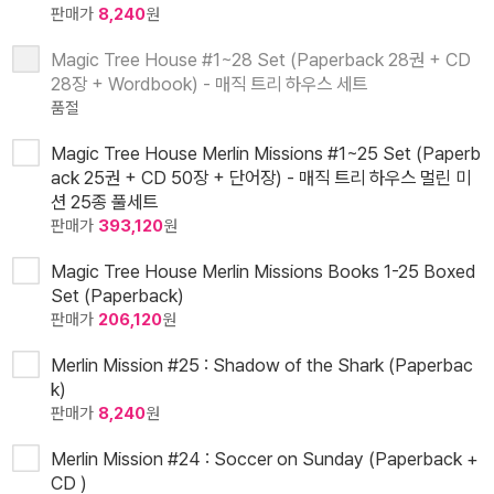
판매가
8,240
원
Magic Tree House #1~28 Set (Paperback 28권 + CD
28장 + Wordbook) - 매직 트리 하우스 세트
품절
Magic Tree House Merlin Missions #1~25 Set (Paperb
ack 25권 + CD 50장 + 단어장) - 매직 트리 하우스 멀린 미
션 25종 풀세트
판매가
393,120
원
Magic Tree House Merlin Missions Books 1-25 Boxed
Set (Paperback)
판매가
206,120
원
Merlin Mission #25 : Shadow of the Shark (Paperbac
k)
판매가
8,240
원
Merlin Mission #24 : Soccer on Sunday (Paperback +
CD )