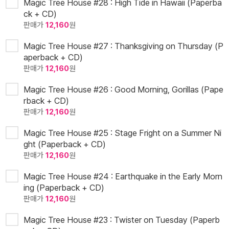
Magic Tree House #28 : High Tide in Hawaii (Paperba
ck + CD)
판매가
12,160
원
Magic Tree House #27 : Thanksgiving on Thursday (P
aperback + CD)
판매가
12,160
원
Magic Tree House #26 : Good Morning, Gorillas (Pape
rback + CD)
판매가
12,160
원
Magic Tree House #25 : Stage Fright on a Summer Ni
ght (Paperback + CD)
판매가
12,160
원
Magic Tree House #24 : Earthquake in the Early Morn
ing (Paperback + CD)
판매가
12,160
원
Magic Tree House #23 : Twister on Tuesday (Paperb