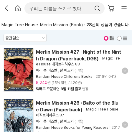
Magic Tree House-Merlin Mission (Book) :
28
권의 상품이 있습니다.
표지 보기
표지 안보기
Merlin Mission #27 : Night of the Nint
h Dragon (Paperback, DGS)
-
Magic Tre
e House 매직트리하우스 88
메리 폽 어즈번
,
살 머도카
(그림)
Random House Childrens Books
|
2018년 04월
8,240
원 (15% 할인 / 420원)
택배
로 주문하면
8월 11일 출고
변경
Merlin Mission #26 : Balto of the Blu
e Dawn (Paperback)
-
Magic Tree House
매직트리하우스 87
메리 폽 어즈번
,
살 머도카
(그림)
Random House Books for Young Readers
|
2017