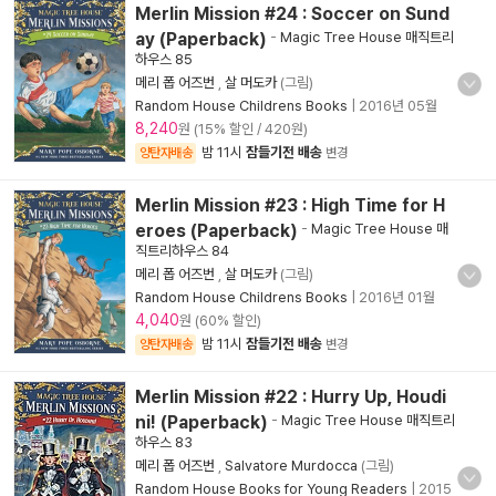
Merlin Mission #24 : Soccer on Sund
ay (Paperback)
-
Magic Tree House 매직트리
하우스 85
메리 폽 어즈번
,
살 머도카
(그림)
Random House Childrens Books
|
2016년 05월
8,240
원 (15% 할인 / 420원)
밤 11시
잠들기전 배송
양탄자배송
변경
Merlin Mission #23 : High Time for H
eroes (Paperback)
-
Magic Tree House 매
직트리하우스 84
메리 폽 어즈번
,
살 머도카
(그림)
Random House Childrens Books
|
2016년 01월
4,040
원 (60% 할인)
밤 11시
잠들기전 배송
양탄자배송
변경
Merlin Mission #22 : Hurry Up, Houdi
ni! (Paperback)
-
Magic Tree House 매직트리
하우스 83
메리 폽 어즈번
,
Salvatore Murdocca
(그림)
Random House Books for Young Readers
|
2015