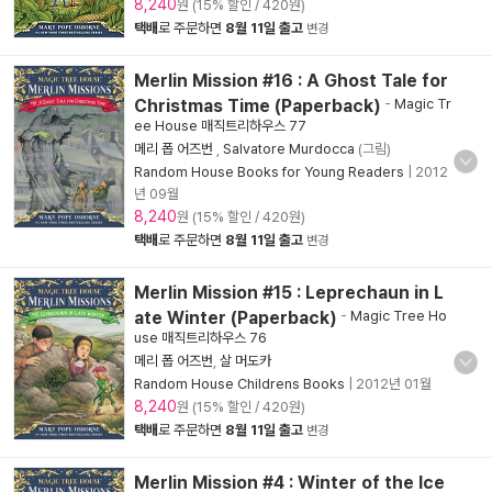
8,240
원 (15% 할인 / 420원)
택배
로 주문하면
8월 11일 출고
변경
Merlin Mission #16 : A Ghost Tale for
Christmas Time (Paperback)
-
Magic Tr
ee House 매직트리하우스 77
메리 폽 어즈번
,
Salvatore Murdocca
(그림)
Random House Books for Young Readers
|
2012
년 09월
8,240
원 (15% 할인 / 420원)
택배
로 주문하면
8월 11일 출고
변경
Merlin Mission #15 : Leprechaun in L
ate Winter (Paperback)
-
Magic Tree Ho
use 매직트리하우스 76
메리 폽 어즈번
,
살 머도카
Random House Childrens Books
|
2012년 01월
8,240
원 (15% 할인 / 420원)
택배
로 주문하면
8월 11일 출고
변경
Merlin Mission #4 : Winter of the Ice