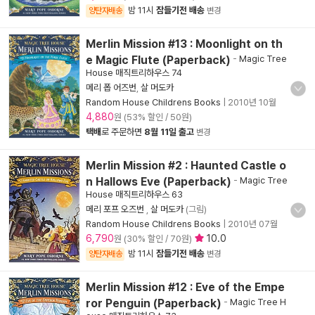
밤 11시
잠들기전 배송
양탄자배송
변경
Merlin Mission #13 : Moonlight on th
e Magic Flute (Paperback)
-
Magic Tree
House 매직트리하우스 74
메리 폽 어즈번
,
살 머도카
Random House Childrens Books
|
2010년 10월
4,880
원 (53% 할인 / 50원)
택배
로 주문하면
8월 11일 출고
변경
Merlin Mission #2 : Haunted Castle o
n Hallows Eve (Paperback)
-
Magic Tree
House 매직트리하우스 63
메리 포프 오즈번
,
살 머도카
(그림)
Random House Childrens Books
|
2010년 07월
6,790
10.0
원 (30% 할인 / 70원)
밤 11시
잠들기전 배송
양탄자배송
변경
Merlin Mission #12 : Eve of the Empe
ror Penguin (Paperback)
-
Magic Tree H