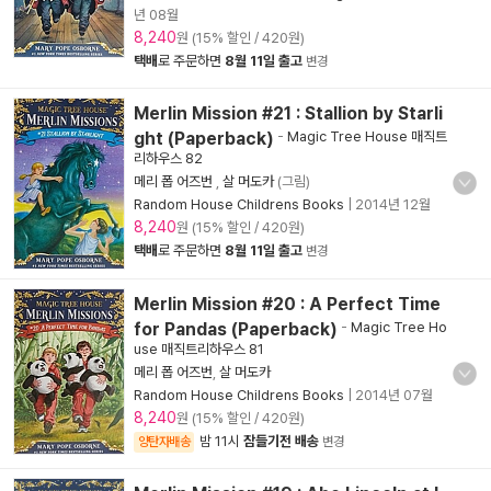
년 08월
8,240
원 (15% 할인 / 420원)
택배
로 주문하면
8월 11일 출고
변경
Merlin Mission #21 : Stallion by Starli
ght (Paperback)
-
Magic Tree House 매직트
리하우스 82
메리 폽 어즈번
,
살 머도카
(그림)
Random House Childrens Books
|
2014년 12월
8,240
원 (15% 할인 / 420원)
택배
로 주문하면
8월 11일 출고
변경
Merlin Mission #20 : A Perfect Time
for Pandas (Paperback)
-
Magic Tree Ho
use 매직트리하우스 81
메리 폽 어즈번
,
살 머도카
Random House Childrens Books
|
2014년 07월
8,240
원 (15% 할인 / 420원)
밤 11시
잠들기전 배송
양탄자배송
변경