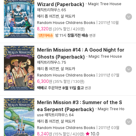
Wizard (Paperback)
-
Magic Tree House
매직트리하우스 65
메리 폽 어즈번
,
살 머도카
Random House Childrens Books
|
2011년 10월
8,320
원 (20% 할인 / 420원)
밤 11시
잠들기전 배송
양탄자배송
변경
Merlin Mission #14 : A Good Night for
Ghosts (Paperback)
-
Magic Tree House
매직트리하우스 75
메리 폽 어즈번
,
살 머도카
Random House Childrens Books
|
2011년 07월
6,300
원 (35% 할인 / 130원)
택배
로 주문하면
8월 11일 출고
변경
Merlin Mission #3 : Summer of the S
ea Serpent (Paperback)
-
Magic Tree Ho
use 매직트리하우스 64
메리 폽 어즈번
,
살 머도카
Random House Childrens Books
|
2011년 03월
8,240
10.0
원 (15% 할인 / 420원)