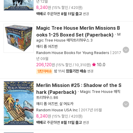
년 12월
8,240
원 (15% 할인 / 420원)
택배
로 주문하면
8월 11일 출고
변경
Magic Tree House Merlin Missions B
ooks 1-25 Boxed Set (Paperback)
-
M
agic Tree House 매직트리하우스 3
메리 폽 어즈번
Random House Books for Young Readers
|
2017
년 09월
206,120
10.0
원 (15% 할인 / 10,310원)
밤 11시
잠들기전 배송
양탄자배송
변경
Merlin Mission #25 : Shadow of the S
hark (Paperback)
-
Magic Tree House 매직
트리하우스 86
메리 폽 어즈번
,
살 머도카
Random House USA Inc
|
2017년 05월
8,240
원 (15% 할인 / 420원)
택배
로 주문하면
8월 11일 출고
변경