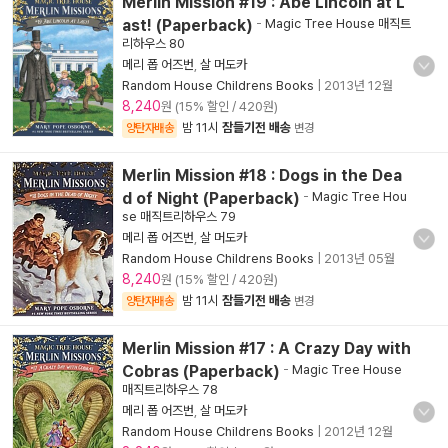
Merlin Mission #19 : Abe Lincoln at L
ast! (Paperback)
-
Magic Tree House 매직트
리하우스 80
메리 폽 어즈번
,
살 머도카
Random House Childrens Books
|
2013년 12월
8,240
원 (15% 할인 / 420원)
밤 11시
잠들기전 배송
양탄자배송
변경
Merlin Mission #18 : Dogs in the Dea
d of Night (Paperback)
-
Magic Tree Hou
se 매직트리하우스 79
메리 폽 어즈번
,
살 머도카
Random House Childrens Books
|
2013년 05월
8,240
원 (15% 할인 / 420원)
밤 11시
잠들기전 배송
양탄자배송
변경
Merlin Mission #17 : A Crazy Day with
Cobras (Paperback)
-
Magic Tree House
매직트리하우스 78
메리 폽 어즈번
,
살 머도카
Random House Childrens Books
|
2012년 12월