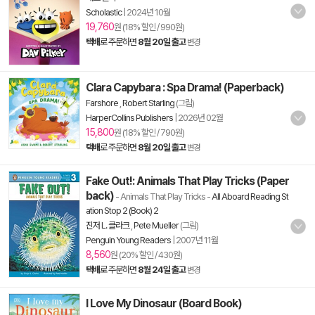
Scholastic
|
2024년 10월
19,760
원 (18% 할인 / 990원)
택배
로 주문하면
8월 20일 출고
변경
Clara Capybara : Spa Drama! (Paperback)
Farshore
,
Robert Starling
(그림)
HarperCollins Publishers
|
2026년 02월
15,800
원 (18% 할인 / 790원)
택배
로 주문하면
8월 20일 출고
변경
Fake Out!: Animals That Play Tricks (Paper
back)
- Animals That Play Tricks
-
All Aboard Reading St
ation Stop 2 (Book) 2
진저 L. 클라크
,
Pete Mueller
(그림)
Penguin Young Readers
|
2007년 11월
8,560
원 (20% 할인 / 430원)
택배
로 주문하면
8월 24일 출고
변경
I Love My Dinosaur (Board Book)