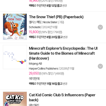
18,960
원 (20% 할인 / 950원)
택배
로 주문하면
8월 12일 출고
변경
The Snow Thief (PB) (Paperback)
앨리스 해밍
,
Nicola Slater
(그림)
Scholastic
|
2024년 10월
15,800
원 (18% 할인 / 790원)
택배
로 주문하면
8월 20일 출고
변경
Minecraft Explorer’s Encyclopedia : The Ul
timate Guide to the Biomes of Minecraft
(Hardcover)
Mojang AB
HarperCollins Publishers
|
2026년 11월
29,650
원 (18% 할인 / 1,490원)
예약판매
택배
로 주문하면
11월 16일 출고
변경
Cat Kid Comic Club 5: Influencers (Paper
back)
대브 필키