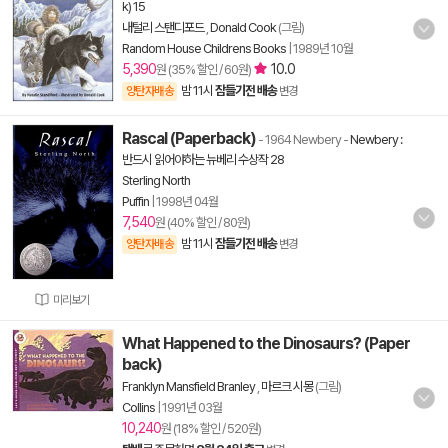
k) 15
내털리 스탠디포드
,
Donald Cook
(그림)
Random House Childrens Books
|
1989년 10월
5,390
10.0
원 (35% 할인 / 60원)
밤 11시
잠들기전 배송
양탄자배송
변경
Rascal (Paperback)
- 1964 Newbery
-
Newbery :
반드시 읽어야하는 뉴베리 수상작 28
Sterling North
Puffin
|
1998년 04월
7,540
원 (40% 할인 / 80원)
밤 11시
잠들기전 배송
양탄자배송
변경
미리보기
What Happened to the Dinosaurs? (Paper
back)
Franklyn Mansfield Branley
,
마르크 시몽
(그림)
Collins
|
1991년 03월
10,240
원 (18% 할인 / 520원)