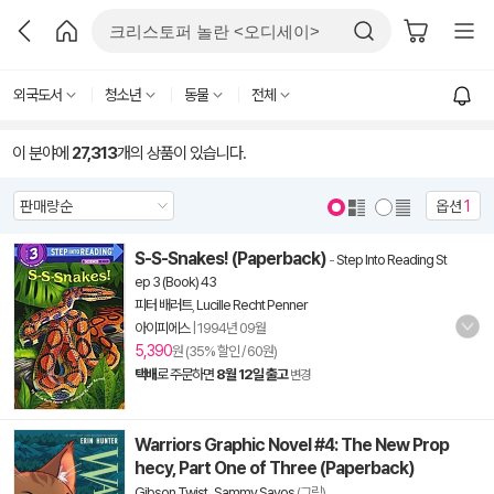
외국도서
청소년
동물
전체
이 분야에
27,313
개의 상품이 있습니다.
옵션
1
S-S-Snakes! (Paperback)
-
Step Into Reading St
ep 3 (Book) 43
피터 배러트
,
Lucille Recht Penner
아이피에스
|
1994년 09월
5,390
원 (35% 할인 / 60원)
택배
로 주문하면
8월 12일 출고
변경
Warriors Graphic Novel #4: The New Prop
hecy, Part One of Three (Paperback)
Gibson Twist
,
Sammy Savos
(그림)