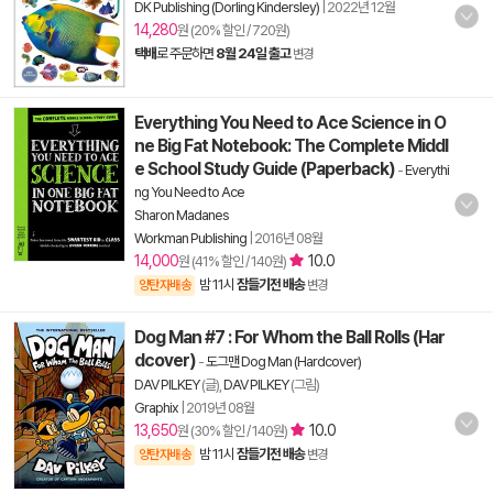
DK Publishing (Dorling Kindersley)
|
2022년 12월
14,280
원 (20% 할인 / 720원)
택배
로 주문하면
8월 24일 출고
변경
Everything You Need to Ace Science in O
ne Big Fat Notebook: The Complete Middl
e School Study Guide (Paperback)
-
Everythi
ng You Need to Ace
Sharon Madanes
Workman Publishing
|
2016년 08월
14,000
10.0
원 (41% 할인 / 140원)
밤 11시
잠들기전 배송
양탄자배송
변경
Dog Man #7 : For Whom the Ball Rolls (Har
dcover)
-
도그맨 Dog Man (Hardcover)
DAV PILKEY
(글),
DAV PILKEY
(그림)
Graphix
|
2019년 08월
13,650
10.0
원 (30% 할인 / 140원)
밤 11시
잠들기전 배송
양탄자배송
변경