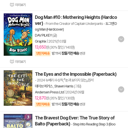
미리보기
Dog Man #10 : Mothering Heights (Hardco
ver)
- From the Creator of Captain Underpants
-
도그맨 D
og Man (Hardcover)
DAV PILKEY
(글)
Graphix
|
2021년 03월
13,650
원 (30% 할인 / 140원)
밤 11시
잠들기전 배송
양탄자배송
변경
미리보기
The Eyes and the Impossible (Paperback)
- 2024 뉴베리 수상작,『눈과 보이지 않는』원서
데이브 에거스
,
Shawn Harris
(그림)
Andersen Press Ltd
|
2024년 09월
12,870
원 (35% 할인 / 130원)
밤 11시
잠들기전 배송
양탄자배송
변경
The Bravest Dog Ever: The True Story of
Balto (Paperback)
-
Step Into Reading Step 3 (Boo