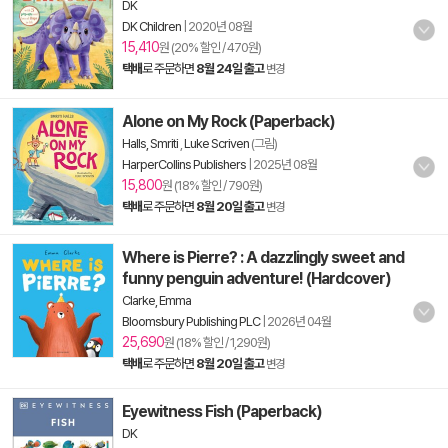
DK
DK Children
|
2020년 08월
15,410
원 (20% 할인 / 470원)
택배
로 주문하면
8월 24일 출고
변경
Alone on My Rock (Paperback)
Halls, Smriti
,
Luke Scriven
(그림)
HarperCollins Publishers
|
2025년 08월
15,800
원 (18% 할인 / 790원)
택배
로 주문하면
8월 20일 출고
변경
Where is Pierre? : A dazzlingly sweet and
funny penguin adventure! (Hardcover)
Clarke, Emma
Bloomsbury Publishing PLC
|
2026년 04월
25,690
원 (18% 할인 / 1,290원)
택배
로 주문하면
8월 20일 출고
변경
Eyewitness Fish (Paperback)
DK