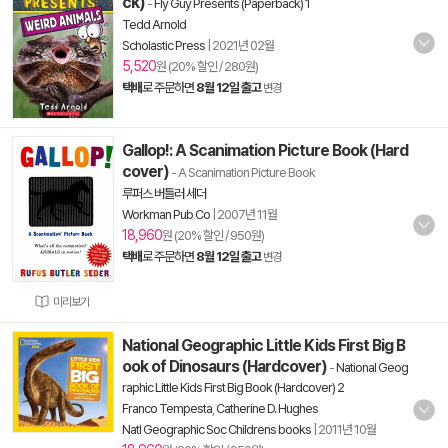
ck)
-
Fly Guy Presents (Paperback) 1
Tedd Arnold
Scholastic Press
|
2021년 02월
5,520
원 (20% 할인 / 280원)
택배
로 주문하면
8월 12일 출고
변경
Gallop!: A Scanimation Picture Book (Hard
cover)
- A Scanimation Picture Book
루퍼스 버틀러 세더
Workman Pub Co
|
2007년 11월
18,960
원 (20% 할인 / 950원)
택배
로 주문하면
8월 12일 출고
변경
미리보기
National Geographic Little Kids First Big B
ook of Dinosaurs (Hardcover)
-
National Geog
raphic Little Kids First Big Book (Hardcover) 2
Franco Tempesta
,
Catherine D. Hughes
Natl Geographic Soc Childrens books
|
2011년 10월