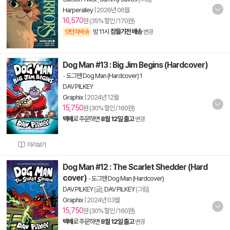
Harperalley
|
2026년 06월
16,570
원 (35% 할인 / 170원)
밤 11시
잠들기전 배송
양탄자배송
변경
Dog Man #13 : Big Jim Begins (Hardcover)
-
도그맨 Dog Man (Hardcover) 1
DAV PILKEY
Graphix
|
2024년 12월
15,750
원 (30% 할인 / 160원)
택배
로 주문하면
8월 12일 출고
변경
미리보기
Dog Man #12 : The Scarlet Shedder (Hard
cover)
-
도그맨 Dog Man (Hardcover)
DAV PILKEY
(글),
DAV PILKEY
(그림)
Graphix
|
2024년 03월
15,750
원 (30% 할인 / 160원)
택배
로 주문하면
8월 12일 출고
변경