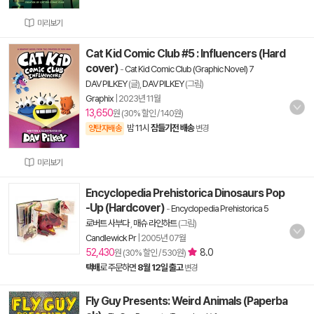
미리보기
Cat Kid Comic Club #5 : Influencers (Hard
cover)
-
Cat Kid Comic Club (Graphic Novel) 7
DAV PILKEY
(글),
DAV PILKEY
(그림)
Graphix
|
2023년 11월
13,650
원 (30% 할인 / 140원)
밤 11시
잠들기전 배송
양탄자배송
변경
미리보기
Encyclopedia Prehistorica Dinosaurs Pop
-Up (Hardcover)
-
Encyclopedia Prehistorica 5
로버트 사부다
,
매슈 라인하트
(그림)
Candlewick Pr
|
2005년 07월
52,430
8.0
원 (30% 할인 / 530원)
택배
로 주문하면
8월 12일 출고
변경
Fly Guy Presents: Weird Animals (Paperba