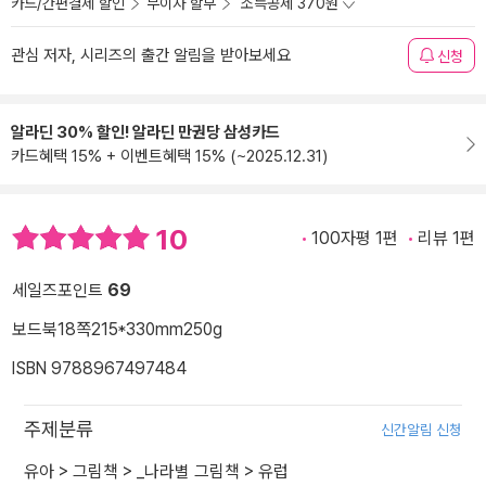
카드/간편결제 할인
무이자 할부
소득공제 370원
관심 저자, 시리즈의 출간 알림을 받아보세요
신청
알라딘 30% 할인! 알라딘 만권당 삼성카드
카드혜택 15% + 이벤트혜택 15% (~2025.12.31)
10
100자평 1편
리뷰 1편
세일즈포인트
69
보드북
18쪽
215*330mm
250g
ISBN 9788967497484
주제분류
신간알림 신청
유아
>
그림책
>
_나라별 그림책
>
유럽