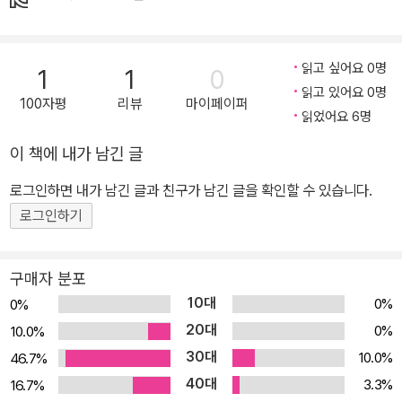
이제 겨울이 시작될 거예요. 그러면 곰들은 또 무얼 준비할까요? <곰
의 봄 여름 가을 겨울>은 사계절의 순환을 보여 줌과 동시에 계절에
따라 달라지는 생활 모습을 보여 주고 있어요. 또, 계절에 따라 나타나
읽고 싶어요 0명
1
1
0
는 여러 생활 도구들의 이름도 함께 알려 주지요. 유아들은 곰들의 일
읽고 있어요 0명
100자평
리뷰
마이페이퍼
년 생활을 우리들의 생활과 대입시켜 보면서 계절의 순환과 자연에
읽었어요 6명
순응하며 살아가는 우리의 생활 모습을 이해할 수 있어요. 또 생활 속
이 책에 내가 남긴 글
다양한 도구들의 이름도 익힐 수도 있습니다. 겨울이에요. 곰들이 모
로그인하면 내가 남긴 글과 친구가 남긴 글을 확인할 수 있습니다.
닥불이 타오르는 벽난로 앞에 앉아, 따뜻한 차를 마시고 있어요. 봄이
로그인하기
에요. 바람이 불어와 향긋한 꽃 냄새가 폴폴 날려요. 곰들이 설레는 마
음으로 나들이를 즐겨요. 여름이에요. 곰들이 빗소리를 들으며 산책
을 해요. 찰방찰방 물웅덩이를 밟으며 물을 튀겨요. 가을이에요. 곰들
구매자 분포
이 아름다운 가을 숲에서 즐겁게 놀아요. 곧 겨울이 올 테지만 단단히
10대
0%
0%
준비를 끝마친 곰들은 걱정이 없을 거예요.
20대
0%
10.0%
30대
10.0%
46.7%
40대
3.3%
16.7%