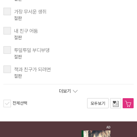
가장 무서운 생쥐
절판
내 친구 어둠
절판
투덜투덜 부디부댕
절판
책과 친구가 되려면
절판
더보기
전체선택
모두보기