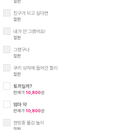
절판
친구가 되고 싶다면
절판
내가 안 그랬어요!
절판
그랬구나
절판
쿠키 상자에 들어간 젤리
절판
토끼일까?
판매가
10,800
원
엄마 약
판매가
10,800
원
한밤중 물감 놀이
절판