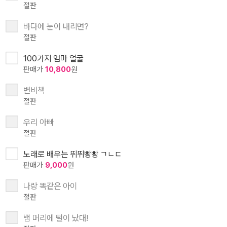
절판
바다에 눈이 내리면?
절판
100가지 엄마 얼굴
판매가
10,800
원
변비책
절판
우리 아빠
절판
노래로 배우는 뛰뛰빵빵 ㄱㄴㄷ
판매가
9,000
원
나랑 똑같은 아이
절판
뱀 머리에 털이 났대!