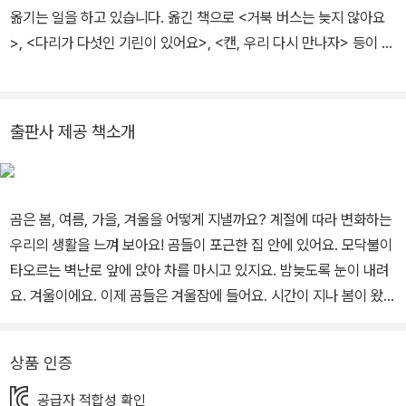
옮기는 일을 하고 있습니다. 옮긴 책으로 <거북 버스는 늦지 않아요
>, <다리가 다섯인 기린이 있어요>, <캔, 우리 다시 만나자> 등이 있
습니다.
출판사 제공 책소개
곰은 봄, 여름, 가을, 겨울을 어떻게 지낼까요? 계절에 따라 변화하는
우리의 생활을 느껴 보아요! 곰들이 포근한 집 안에 있어요. 모닥불이
타오르는 벽난로 앞에 앉아 차를 마시고 있지요. 밤늦도록 눈이 내려
요. 겨울이에요. 이제 곰들은 겨울잠에 들어요. 시간이 지나 봄이 왔어
요. 향긋한 꽃 냄새를 맡으며 곰들은 나들이를 즐겨요. 그리고 곧 여름
이 되자, 곰들은 빗소리를 들으며 산책을 하고, 물웅덩이도 찰방찰방
상품 인증
밟아요. 가을이 왔어요. 제법 찬바람이 불어와요. 곰들은 두꺼운 옷을
꺼내 입어요. 그리고 울긋불긋 아름다운 가을 숲에서 즐겁게 놀아요.
공급자 적합성 확인