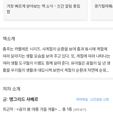
가장 빠르게 받아보는 책 소식 - 신간 알림 총집
경기컬처패스
합
책소개
춤추는 카멜레온 시리즈. 사계절의 순환을 보여 줌과 동시에 계절에
따라 달라지는 생활 모습을 보여 주고 있다. 또, 계절에 따라 나타나는
여러 생활 도구들의 이름도 함께 알려 준다. 유아들은 곰들의 일 년 생
활을 우리들의 생활과 대입시켜 보면서 계절의 순환과 자연에 순응하
며 살아가는 우리의 생활 모습을 이해할 수 있다. 또 생활 속 다양한
도구들의 이름도 익힐 수 있다.
저자 소개
글:
앵그리드 샤베르
저자파일
신간알림 신청
최근작 :
<곰의 봄 여름 가을 겨울>
… 총 1종
(모두보기)