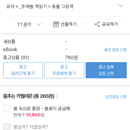
유아
>
_주제별 책읽기
>
동물 그림책
선물하기
공유하기
새상품
-
eBook
-
출간 알림 신청
중고상품 (91)
780원
중고
중고
중고 등록
알라딘에 팔기
회원에게 팔기
알림 신청
춤추는 카멜레온 (총 265권)
신간알림 신청
봄 속으로 풍덩 - 봄꽃이 궁금해
판매가
10,800
원
봄일까? 가을일까?