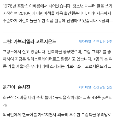
1978년 프랑스 아베롱에서 태어났습니다. 청소년 때부터 글을 쓰기
시작하여 2010년에 어린이책을 처음 출간했습니다. 이후 지금까지
꾸준하게 어린이들을 위한 작품 활동에 전념하고 있습니다. <곰의 봄
여름 가을 겨울>은 우리나라에 소개되는 앵그리드 샤베르의 첫 번째
그림책입니다.
그림:
가브리엘라 코르시온느
저자파일
신간알림 신청
프랑스에서 살고 있습니다. 건축학을 공부했으며, 그림 그리기를 좋
아하여 지금은 일러스트레이터로도 활동하고 있습니다. <곰의 봄 여
름 가을 겨울>은 우리나라에 소개되는 가브리엘라 코르시온느의 첫
번째 그림책으로, 건축을 공부한 작가의 짜임새 있는 구성력이 돋보
이는 작품입니다.
옮긴이:
손시진
저자파일
신간알림 신청
최근작 :
<괴물 나라 수학 놀이 : 규칙을 찾아라!>
… 총 48종
(모두보
기)
외국인에게 한국어를 가르치면서 외국의 우수한 그림책을 우리말로