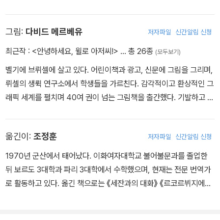
많은 책을 펴냈다.
그림:
다비드 메르베유
저자파일
신간알림 신청
최근작 :
<안녕하세요, 윌로 아저씨!>
… 총 26종
(모두보기)
벨기에 브뤼셀에 살고 있다. 어린이책과 광고, 신문에 그림을 그리며,
뤼셀의 생뤽 연구소에서 학생들을 가르친다. 감각적이고 환상적인 그
래픽 세계를 펼치며 40여 권이 넘는 그림책을 출간했다. 기발하고 독
특한 상상력과 세세한 부분까지 관찰하는 성향은 자크 타티의 미학의
세계로의 탐구로 이어졌다. 2006년 자크 타티를 기린 첫 작품 《윌로
옮긴이:
조정훈
저자파일
신간알림 신청
씨의 앵무새》를 시작으로 《안녕하세요, 윌로 아저씨!》, 《해변의 윌로
씨》, 《윌로 씨의 도미노》 등을 출간했다. 2020년 《안녕하세요, 윌로
1970년 군산에서 태어났다. 이화여자대학교 불어불문과를 졸업한
아저씨!》로 볼로냐 라가치상 시네마 특별상을 수상했다. https://w
뒤 보르도 3대학과 파리 3대학에서 수학했으며, 현재는 전문 번역가
ww.davidmerveille.com
로 활동하고 있다. 옮긴 책으로는 《세잔과의 대화》 《르코르뷔지에의
동방기행》 《경제는 거짓말을 하지 않는다》《원더풀 월드》 등의 대중
서와 《별자리 이야기 15가지》 《샤를의 기적》 《1층에 사는 키 작은 할