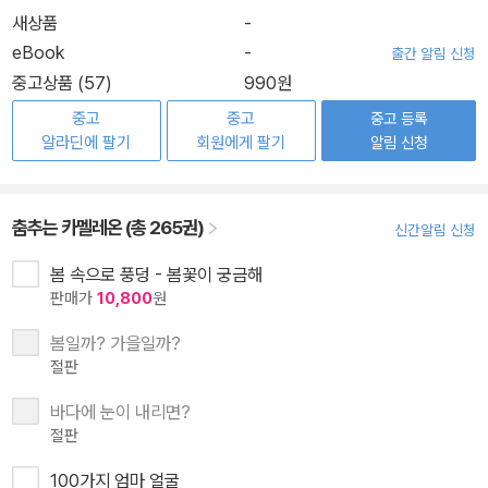
새상품
-
eBook
-
출간 알림 신청
중고상품 (57)
990원
중고
중고
중고 등록
알라딘에 팔기
회원에게 팔기
알림 신청
춤추는 카멜레온 (총 265권)
신간알림 신청
봄 속으로 풍덩 - 봄꽃이 궁금해
판매가
10,800
원
봄일까? 가을일까?
절판
바다에 눈이 내리면?
절판
100가지 엄마 얼굴