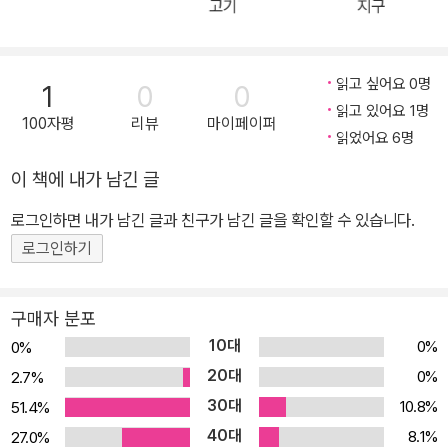
고기
지구
기 전에 미리 조심하는 안전 습관도 가질 수 있답니다. 소방관 아저씨
를 도와주려면 어떡해야 할까? 우리 주변에는 공공의 질서와 안녕을
위해 일하는 고마운 분들이 많아요. 경찰관 아저씨, 소방관 아저씨, 청
읽고 싶어요 0명
1
0
0
소부 아저씨 등이 있어요. 그리고 이런 분들의 희생과 고마운 마음을
읽고 있어요 1명
100자평
리뷰
마이페이퍼
담은 그림책도 참 많지요. <피포는 바빠!>도 고마운 소방관 아저씨의
읽었어요 6명
하루를 묘사한 그림책이에요. 아이가 재미를 느끼도록 소방관 아저씨
이 책에 내가 남긴 글
는 쿨쿨 잠만 자는 모습으로, 대신 소방차 피포가 사람들을 돕는다는
로그인하면 내가 남긴 글과 친구가 남긴 글을 확인할 수 있습니다.
설정으로 만들었어요. 소방차 피포는 불을 끄는 일 이외에도 사소한
안전 문제가 있으면 어디든 달려가 도와준다는 내용이지요. ‘119’만
로그인하기
누르면 늘 달려오는 소방관 아저씨 모습과 꼭 닮았답니다. 그런데, 그
림책 말미에 소방차 피포는 피곤해서 잠이 들어요. 낮잠을 잔 소방관
구매자 분포
아저씨가 일어났으니까 위험에 빠진 사람들을 도울 수 있을 거예요.
10대
0%
0%
하지만 작가는 단지 그런 의도로만 결말을 지은 게 아니랍니다. 날쌘
20대
0%
2.7%
소방차 피포가 없으면 소방관 아저씨가 도와주러 오는 데 무척 오랜
30대
10.8%
51.4%
시간이 걸릴 거예요. 그렇다면 어떡해야 할까요? 작가는 결말에 일부
40대
8.1%
27.0%
로 의문점을 심어 두었어요. 소방차 피포가 없다면 어떡해야 할까?