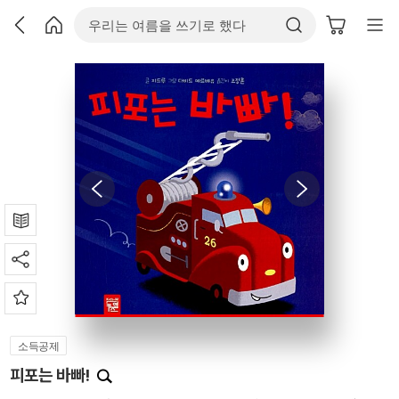
소득공제
피포는 바빠!