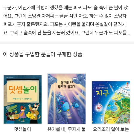
누군가, 어딘가에 위험이 생겼을 때는 피포 피포! 숲 속에 큰 불이 났
어요. 그런데 소방관 아저씨는 쿨쿨 잠만 자요. 하는 수 없이 소방차
피포가 혼자 출동했지요. 피포는 사이렌을 울리며 쏜살같이 달려가
요. 그리고 숲속에 난 불을 서둘러 껐어요. 그런데 누군가 또 피포를
찾아요. 할머니네 지하실이 물에 잠겼대요. 피포는 부리나케 달려가
긴 호스로 물을 빨아들였어요. 그 뒤로도 피포는 나무 위에서 내려오
이 상품을 구입한 분들이 구매한 상품
지 못하고 우는 아기 고양이를 내려 주었고, 굴뚝에 난 불을 끄고, 초
콜릿 공장의 불도 끄고, 쓰레기통에 난 작은 불도 끄고, 벌집도 치우
고, 물에 빠진 돼지도 구했어요. 어둑한 저녁이 되도록 피포는 마을을
돌아다니며 도왔지요. 소방서로 돌아왔을 때 피포는 몹시 지쳤어요.
소방관 아저씨가 잠에서 깨 일어났지만, 하루 내내 바빴던 피포는 새
근새근 잠이 들었답니다. <피포는 바빠!>는 귀여운 소방차를 의인화
시켜 소방관 아저씨들의 고마움을 소개하는 그림책이에요. 소방관 아
저씨들은 불을 끄는 일 이외에도 참 여러 일들을 해요. 늘 바쁘게 움직
이다보니 늘 잠이 모자라지요. 그림책을 통해 우리의 안전을 책임져
덧셈놀이
용기를 내, 무지개 물
요리조리 열어 보는
주는 소방관 아저씨에 대한 고마움을 다시 되새겨 보고, 위험에 처하