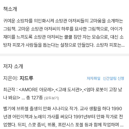
책소개
귀여운 소방차를 의인화시켜 소방관 아저씨들의 고마움을 소개하는
그림책. 고마운 소방관 아저씨의 하루를 묘사한 그림책으로, 아이가
재미를 느끼도록 소방관 아저씨는 쿨쿨 잠만 자는 모습으로, 대신 소
방차 피포가 사람들을 돕는다는 설정으로 만들었다. 소방차 피포는
불을 끄는 일 이외에도 사소한 안전 문제가 있으면 어디든 달려가 도
와준다는 내용이다. 그림책을 통해 우리의 안전을 책임져 주는 소방
저자 소개
관 아저씨에 대한 고마움을 다시 되새겨 보고, 위험에 처하기 전에 미
리 조심하는 안전 습관도 가질 수 있다.
지은이:
지드루
저자파일
신간알림 신청
최근작 :
<AMORE 아모레>
,
<고래 도서관>
,
<엄마 로봇이 고장 났
나 봐요!>
… 총 127종
(모두보기)
벨기에 브뤼셀 출생의 만화 시나리오 작가. 교사 생활을 하다 1990
년경 어린이책과 노래의 가사를 써오다 1991년부터 만화 작가로 전
업했다. 뒤피, 스콧 좀비, 뷔퐁, 프란시스 포셀 등과 함께 작업하며 수