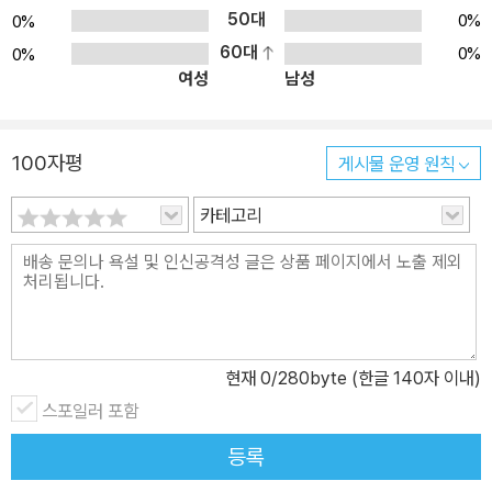
50대
0%
0%
피곤한 소방차 피포를 도와주려면 어떡해야 할까? 바로, 늘 위험을
60대
0%
0%
조심하는 것이지요. 우리가 위험에 처하지 않으면 소방차 피포도 한
여성
남성
가해지고 덜 피곤할 테니까요. 찻길을 건널 때 조심하고, 위험한 행동
을 하지 않고, 조심 또 조심하면 소방차 피포는 나보다 더 중요한 일을
도우러 갈 수 있어요. 그리고 때론 편안하게 쉴 수도 있을 거예요. 아
100자평
게시물 운영 원칙
이에게 칭찬을 해 주세요. 잘한 것도 없는데 무슨 칭찬이냐며 고개를
갸우뚱하거든 이렇게 말해 보세요. “오늘 하루 소방관 아저씨가 편안
카테고리
하게 쉴 수 있도록 안전하게 놀았으니까 칭찬받아야지.”
현재
0
/280byte (한글 140자 이내)
스포일러 포함
등록