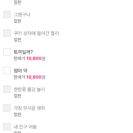
절판
그랬구나
절판
쿠키 상자에 들어간 젤리
절판
토끼일까?
판매가
10,800
원
엄마 약
판매가
10,800
원
한밤중 물감 놀이
절판
가장 무서운 생쥐
절판
내 친구 어둠