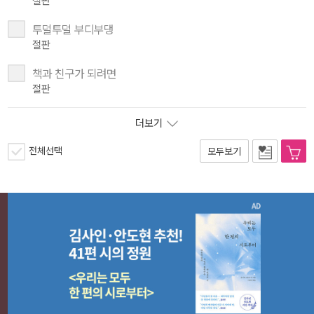
절판
투덜투덜 부디부댕
절판
책과 친구가 되려면
절판
더보기
전체선택
모두보기