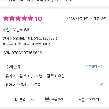
카드혜택 15% + 이벤트혜택 15% (~2025.12.31)
10
100자평 1편
리뷰 0편
세일즈포인트
66
원제 Pompier, Tu Dors... (2010년)
보드북
26쪽
190*190mm
380g
ISBN 9788997366606
주제분류
신간알림 신청
유아
>
그림책
>
_나라별 그림책
>
유럽
유아
>
0~3세
>
보드북
선물하기
공유하기