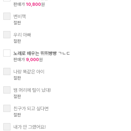
판매가
10,800
원
변비책
절판
우리 아빠
절판
노래로 배우는 뛰뛰빵빵 ㄱㄴㄷ
판매가
9,000
원
나랑 똑같은 아이
절판
뱀 머리에 털이 났대!
절판
친구가 되고 싶다면
절판
내가 안 그랬어요!